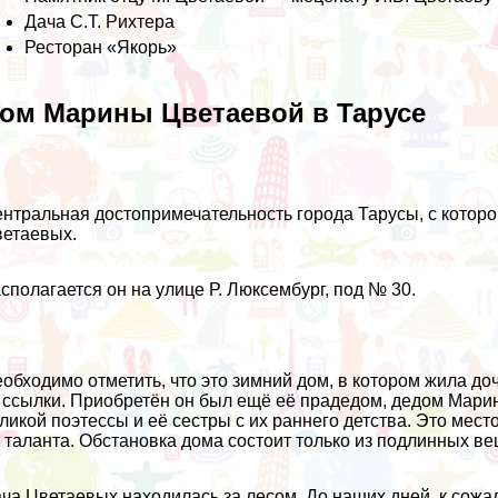
Дача С.Т. Рихтера
Ресторан «Якорь»
ом Марины Цветаевой в Тарусе
нтральная достопримечательность города Тарусы, с которой
етаевых.
сполагается он на улице Р. Люксембург, под № 30.
обходимо отметить, что это зимний дом, в котором жила
 ссылки. Приобретён он был ещё её прадедом, дедом Марин
ликой поэтессы и её сестры с их раннего детства. Это мест
 таланта. Обстановка дома состоит только из подлинных в
ча Цветаевых находилась за лесом. До наших дней, к сожа