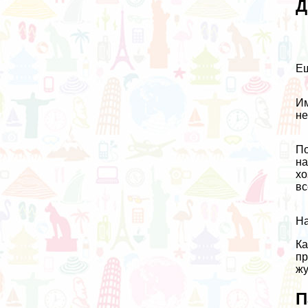
Д
Ещ
Им
не
По
на
хо
вс
На
Ка
пр
жу
П