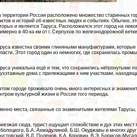
 территории России расположено множество старинных гор
ктов и историй об известных людях и событиях. Обычно, э
торых и является Таруса. Расположился этот город на левом
имерно в 40-ка км от г. Серпухов по железнодорожной ветке
руса известна своими глиняными мануфактурами, которые 
ласти. Этот город один из немногих, где сохранилась про
руса уникальна ещё и тем, что сохранились нетронутыми пос
ухэтажные дома с прилежащими к ним участками, находящи
этом городе проживало очень много интересных и знаменит
нтром культурной жизни в России того периода.
енно места, связанные со знаменитыми жителями Тарусы, 
иезжая сюда, турист ощущает спокойствие и дух этих мест 
болоцкого, Б.А. Ахмадулиной, Б.Ш. Окуджавы и многих друг
устовский, В.Д. Поленов, К.А. Коровин, В.Э. Борисов-Мусат