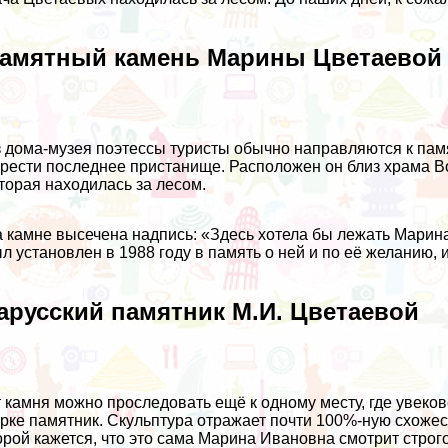
амятный камень Марины Цветаевой
 дома-музея поэтессы туристы обычно направляются к памя
рести последнее пристанище. Расположен он близ храма Во
торая находилась за лесом.
 камне высечена надпись: «Здесь хотела бы лежать Марин
л установлен в 1988 году в память о ней и по её желанию, 
арусский памятник М.И. Цветаевой
 камня можно проследовать ещё к одному месту, где увеко
рке памятник. Скульптура отражает почти 100%-ную схож
рой кажется, что это сама Марина Ивановна смотрит строг