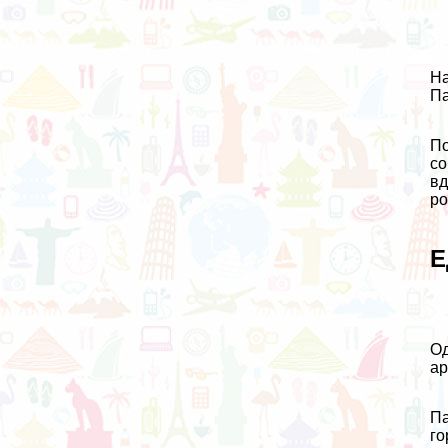
На
Па
По
со
вд
ро
Е
Од
ар
Па
го