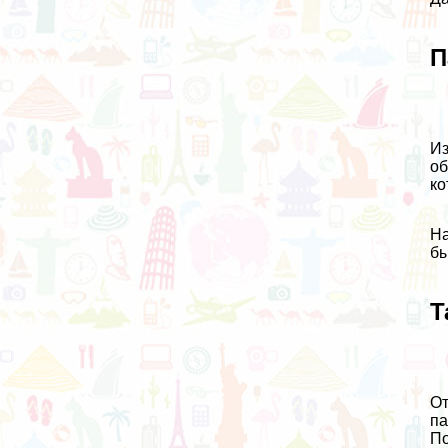
П
Из
об
ко
На
бы
Т
От
па
По