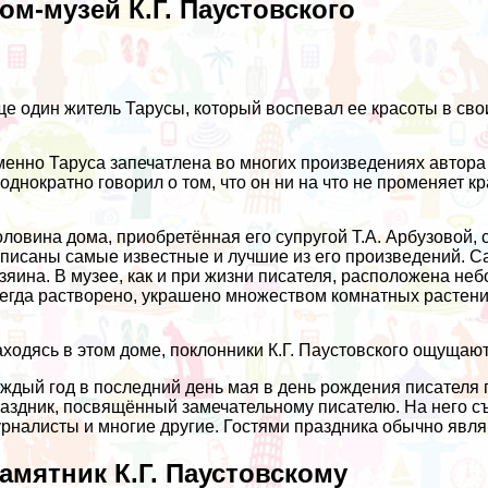
ом-музей К.Г. Паустовского
е один житель Тарусы, который воспевал ее красоты в свои
енно Таруса запечатлена во многих произведениях автора з
однократно говорил о том, что он ни на что не променяет к
ловина дома, приобретённая его супругой Т.А. Арбузовой,
писаны самые известные и лучшие из его произведений. С
зяина. В музее, как и при жизни писателя, расположена не
егда растворено, украшено множеством комнатных растени
ходясь в этом доме, поклонники К.Г. Паустовского ощущаю
ждый год в последний день мая в день рождения писателя 
аздник, посвящённый замечательному писателю. На него съ
рналисты и многие другие. Гостями праздника обычно явля
амятник К.Г. Паустовскому