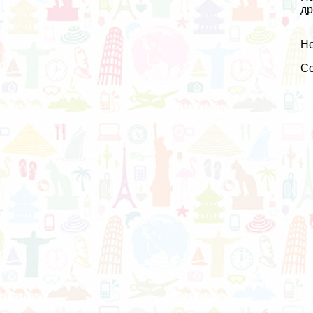
др
Не
С