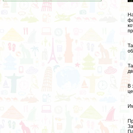
На
фа
ко
пр
Та
об
Та
дв
В 
це
Им
Пр
За
Па