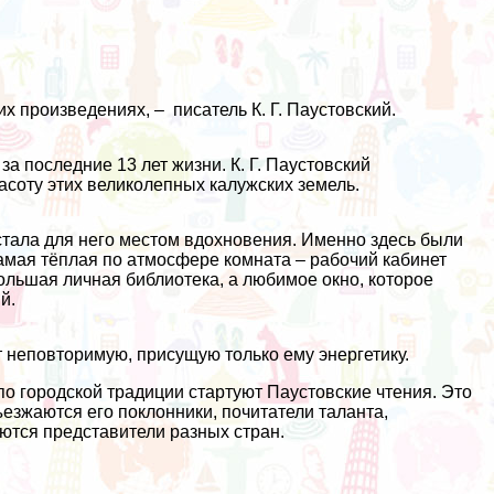
х произведениях, – писатель К. Г. Паустовский.
а последние 13 лет жизни. К. Г. Паустовский
расоту этих великолепных калужских земель.
 стала для него местом вдохновения. Именно здесь были
амая тёплая по атмосфере комната – рабочий кабинет
большая личная библиотека, а любимое окно, которое
й.
т неповторимую, присущую только ему энергетику.
по городской традиции стартуют Паустовские чтения. Это
езжаются его поклонники, почитатели таланта,
ются представители разных стран.