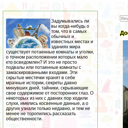
Задумывались ли
вы когда-нибудь о
том, что в самых
До
обычных и
известных местах и
зданиях мира
существует потаенные комнаты и уголки,
о точном расположении которых мало
кто осведомлен? И это не просто
подвалы или потаенные комнаты с
замаскированными входами. Эти
скрытые местечки хранят в себе
мрачные истории, секреты давно
минувших дней, тайники, скрывающие
свое содержимое от посторонних глаз. О
некоторых из них с давних пор ходили
слухи, имелись косвенные данные, а о
других узнали только недавно, и тем не
менее не торопились рассказать
общественности.