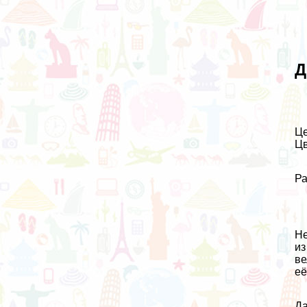
Д
Це
Цв
Ра
Не
из
ве
её
Да