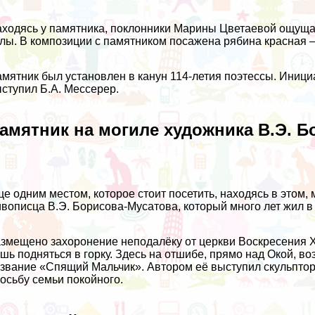
ходясь у памятника, поклонники Марины Цветаевой ощущ
лы. В композиции с памятником посажена рябина красная
мятник был установлен в канун 114-летия поэтессы. Иници
ступил Б.А. Мессерер.
амятник на могиле художника В.Э. 
е одним местом, которое стоит посетить, находясь в этом, 
вописца В.Э. Борисова-Мусатова, который много лет жил в
змещено захоронение неподалёку от церкви Воскресения 
шь подняться в горку. Здесь на отшибе, прямо над Окой, 
звание «Спящий Мальчик». Автором её выступил скульптор Т
осьбу семьи покойного.