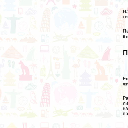
На
си
Па
вы
П
Ещ
жи
Ра
ли
на
пр