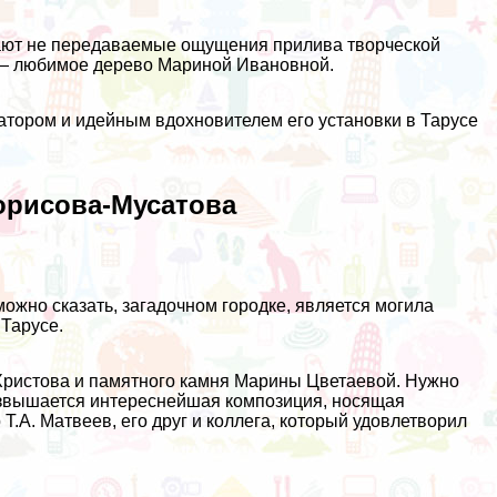
ают не передаваемые ощущения прилива творческой
 — любимое дерево Мариной Ивановной.
атором и идейным вдохновителем его установки в Тарусе
Борисова-Мусатова
можно сказать, загадочном городке, является могила
 Тарусе.
Христова и памятного камня Марины Цветаевой. Нужно
возвышается интереснейшая композиция, носящая
.А. Матвеев, его друг и коллега, который удовлетворил