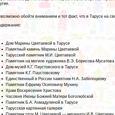
угие.
возможно обойти вниманием и тот факт, что в Тарусе на сво
одержание:
Дом Марины Цветаевой в Тарусе
Памятный камень Марины Цветаевой
Тарусский памятник М.И. Цветаевой
Памятник на могиле художника В.Э. Борисова-Мусатова
Дом-музей К.Г. Паустовского в Тарусе
Памятник К.Г. Паустовскому
Единственный в России памятник Н.А. Заболоцкому
Памятник Ефрему Осиповичу Мухину
Храм Воскресения Христова
Часовня Иконы Божией Матери Боголюбской
Памятник Б.А. Ахмадулиной в Тарусе
Тарусская картинная галерея
Памятник отцу М. Цветаевой — меценату И.В. Цветаеву