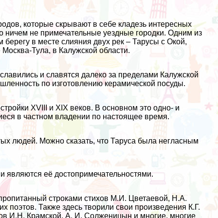
одов, которые скрывают в себе кладезь интересных
то ничем не примечательные уездные городки. Одним из
 берегу в месте слияния двух рек – Тарусы с Окой,
 Москва-Тула, в Калужской области.
славились и славятся далеко за пределами Калужской
мышленность по изготовлению керамической посуды.
тройки XVIII и XIХ веков. В основном это одно- и
еся в частном владении по настоящее время.
ых людей. Можно сказать, что Таруса была негласным
и являются её достопримечательностями.
пропитанный строками стихов М.И. Цветаевой, Н.А.
их поэтов. Также здесь творили свои произведения К.Г.
ов И.Н. Крамской, А. И. Солженицын и многие, многие