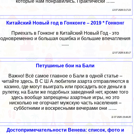
которые нам понравились. Практически …...
13 07 2026 0:17:23
Китайский Новый год в Гонконге – 2019 * Гонконг
Приехать в Гонконг в Китайский Новый Год - это
одновременно и большая ошибка и большие впечатления
......
12 07 2026 8:30:17
Петушиные бои на Бали
Важно! Всё самое главное о Бали в одной статье –
читайте здесь. В С Ш А любители азарта отправляются в
казино, где могут выиграть или просадить все деньги в
рулетку, на Бали же подобных заведений нет, кроме того
здесь вообще запрещены азартные игры, но это
нисколько не огорчает мужскую часть населения –
субботними и воскресными вечерами они …...
11 07 2026 19:44:20
Достопримечательности Венева: список, фото и