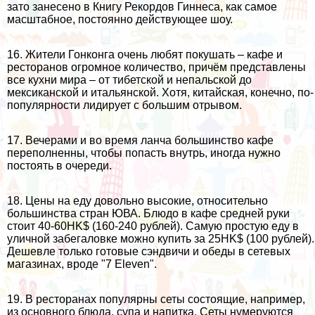
зато занесено в Книгу Рекордов Гиннеса, как самое
масштабное, постоянно действующее шоу.
16. Жители Гонконга очень любят покушать – кафе и
ресторанов огромное количество, причём представлены
все кухни мира – от тибетской и непальской до
мексиканской и итальянской. Хотя, китайская, конечно, по-
популярности лидирует с большим отрывом.
17. Вечерами и во время ланча большинство кафе
переполненны, чтобы попасть внутрь, иногда нужно
постоять в очереди.
18. Цены на еду довольно высокие, относительно
большинства стран ЮВА. Блюдо в кафе средней руки
стоит 40-60HK$ (160-240 рублей). Самую простую еду в
уличной забегаловке можно купить за 25HK$ (100 рублей).
Дешевле только готовые сэндвичи и обеды в сетевых
магазинах, вроде "7 Eleven".
19. В ресторанах популярны сеты состоящие, например,
из основного блюда, супа и напитка. Сеты нумеруются