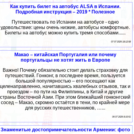
Как купить билет на автобус ALSA в Испании.
Подробная инструкция – 2019 * Полезное
Путешествовать по Испании на автобусе - одно
удовольствие: цены очень низкие, автобусы комфортные.
Билеты на автобус можно купить тремя способами......
07 07 2026 18:12:58
Макао – китайская Португалия или почему
португальцы не хотят жить в Европе
Важно! Почему обязательно стоит делать страховку для
путешествий. Гонконг, в последнее время, пользуется
большой популярностью – его посещают как
целенаправленно, начитавшись хвалебных отзывов, так и
проездом – по пути на Филиппины, в Китай и другие
страны Восточной Азии. При этом ближайший гонконгский
сосед – Макао, скромно остаётся в тени, по крайней мере
для русских путешественников, …...
06 07 2026 8:10:51
Знаменитые достопримечательности Армении: фото