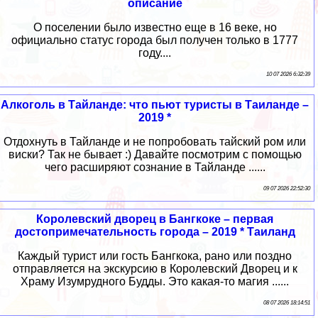
описание
О поселении было известно еще в 16 веке, но
официально статус города был получен только в 1777
году....
10 07 2026 6:32:39
Алкоголь в Тайланде: что пьют туристы в Таиланде –
2019 *
Отдохнуть в Тайланде и не попробовать тайский ром или
виски? Так не бывает :) Давайте посмотрим с помощью
чего расширяют сознание в Тайланде ......
09 07 2026 22:52:30
Королевский дворец в Бангкоке – первая
достопримечательность города – 2019 * Таиланд
Каждый турист или гость Бангкока, рано или поздно
отправляется на экскурсию в Королевский Дворец и к
Храму Изумрудного Будды. Это какая-то магия ......
08 07 2026 18:14:51