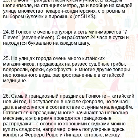
шопингмоле, на станциях метро, да и вообще на каждой
улице множество пекарен-кондитерских, с огромным
выбором булочек и пирожных (от 5HK$).
24. В Гонконге очень популярна сеть минимаркетов "7
Eleven" (seven-eleven). Они работают 24 часа в сутки и
находятся буквально на каждом шагу.
25. На улицах города очень много китайских
магазинчиков, продающих на развес сушёные грибы,
водоросли, орехи, сухофрукты и многие другие товары
неопознанного вида, распространенные в китайской
медицине.
26. Самый грандиозный праздник в Гонконге – китайский
новый год. Наступает он в начале февраля, но точная
дата вычисляется в соответствие с лунным календарём.
Готовиться к празднику многие начинают за несколько
месяцев, в это время проводятся грандиозные
распродажи – с особенно хорошими скидками можно
купить сладости, например; очень популярные здесь
конфеты Ферреро Роше и Линдор, которые, между