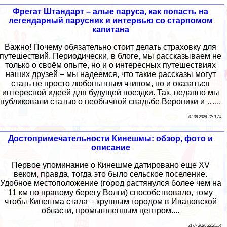
Фрегат Штандарт – алые паруса, как попасть на
легендарный парусник и интервью со старпомом
капитана
Важно! Почему обязательно стоит делать страховку для
путешествий. Периодически, в блоге, мы рассказываем не
только о своём опыте, но и о интересных путешествиях
наших друзей – мы надеемся, что такие рассказы могут
стать не просто любопытным чтивом, но и оказаться
интересной идеей для будущей поездки. Так, недавно мы
публиковали статью о необычной свадьбе Вероники и …...
01 08 2026 17:11:34
Достопримечательности Кинешмы: обзор, фото и
описание
Первое упоминание о Кинешме датировано еще XV
веком, правда, тогда это было сельское поселение.
Удобное местоположение (город растянулся более чем на
11 км по правому берегу Волги) способствовало, тому
чтобы Кинешма стала – крупным городом в Ивановской
области, промышленным центром....
31 07 2026 22:25:54