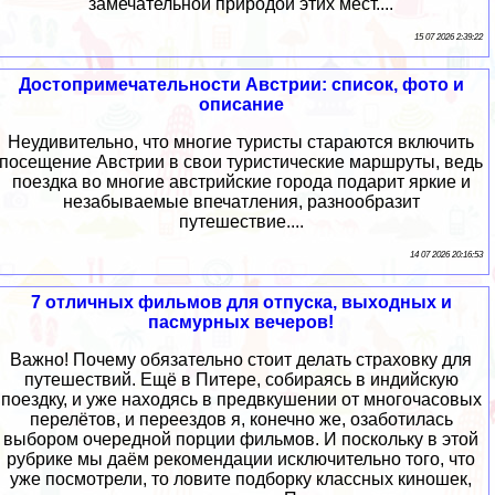
замечательной природой этих мест....
15 07 2026 2:39:22
Достопримечательности Австрии: список, фото и
описание
Неудивительно, что многие туристы стараются включить
посещение Австрии в свои туристические маршруты, ведь
поездка во многие австрийские города подарит яркие и
незабываемые впечатления, разнообразит
путешествие....
14 07 2026 20:16:53
7 отличных фильмов для отпуска, выходных и
пасмурных вечеров!
Важно! Почему обязательно стоит делать страховку для
путешествий. Ещё в Питере, собираясь в индийскую
поездку, и уже находясь в предвкушении от многочасовых
перелётов, и переездов я, конечно же, озаботилась
выбором очередной порции фильмов. И поскольку в этой
рубрике мы даём рекомендации исключительно того, что
уже посмотрели, то ловите подборку классных киношек,