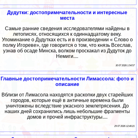
Дудутки: достопримечательности и интересные
места
Самые ранние сведения исследователями найдены в
летописях, относящихся к одиннадцатому веку.
Упоминание о Дудутках есть и в произведении « Слово о
полку Игореве», где говорится о том, что князь Всеслав,
узнав об осаде Минска, волком проскакал из Дудуток до
Немиги....
30 07 2026 1:54:57
Главные достопримечательности Лимассола: фото и
описание
Вблизи от Лимасола находятся раскопки двух старейших
городов, которые ещё в античные времена были
уничтожены вследствие ужасного землетрясения. До
наших дней сохранились лишь небольшие фрагменты
домов и прочей инфраструктуры....
29 07 2026 12:40:21