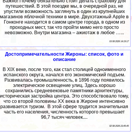
Важно! Почему обязательно стоит делать страховку для
путешествий. В этой поездке мы, в очередной раз, не
упустили возможность заглянуть в один из крупнейших
магазинов яблочной техники в мире. Двухэтажный Apple в
Гонконге находится в самом центре города, в одном из
проходных мест, так что пройти мимо него просто
невозможно. Внутри магазина – ажиотаж в любое …...
03 08 2026 14:19:17
Достопримечательности Жироны: список, фото и
описание
В XIX веке, после того, как стал столицей одноименного
испанского округа, начался его экономический подъем.
Развивалась промышленность, в 1896 году появилось
электрическое освещение улиц. Здесь хорошо
сохранились средневековые памятники архитектуры,
историческая застройка центра. Это способствовало тому,
что со второй половины XX века в Жироне интенсивно
развивается туризм. В этой сфере трудится значительная
часть его населения, численность которого превышает
96,7 тысяч человек....
02 08 2026 23:45:45