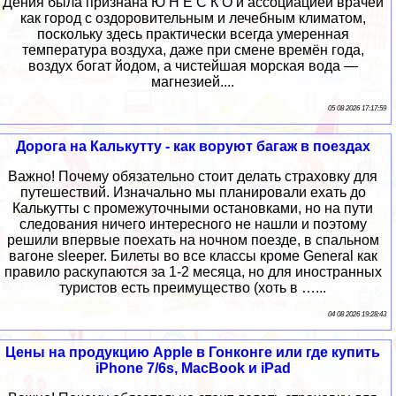
Дения была признана Ю Н Е С К О и ассоциацией врачей
как город с оздоровительным и лечебным климатом,
поскольку здесь практически всегда умеренная
температура воздуха, даже при смене времён года,
воздух богат йодом, а чистейшая морская вода —
магнезией....
05 08 2026 17:17:59
Дорога на Калькутту - как воруют багаж в поездах
Важно! Почему обязательно стоит делать страховку для
путешествий. Изначально мы планировали ехать до
Калькутты с промежуточными остановками, но на пути
следования ничего интересного не нашли и поэтому
решили впервые поехать на ночном поезде, в спальном
вагоне sleeper. Билеты во все классы кроме General как
правило раскупаются за 1-2 месяца, но для иностранных
туристов есть преимущество (хоть в …...
04 08 2026 19:28:43
Цены на продукцию Apple в Гонконге или где купить
iPhone 7/6s, MacBook и iPad