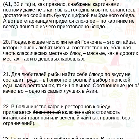
(А1, B2 и тд) и, как правило, снабжены картинками,
поэтому даже не зная языка, голодным вы не останетесь,
достаточно сообщить букву с цифрой выбранного обеда.
А вот вегетарианцам придется сложнее – по картинке не
всегда понятно из чего приготовлено блюдо.
20. Подавляющее число жителей Гонконга – это китайцы,
которые очень любят мясо и, соответственно, бóльшая
часть классических местных блюд – мясные, как в дорогих
местах, так и в дешёвых кафешках.
21. Для любителей рыбы найти себе блюдо по вкусу не
составит труда – в Гонконге огромный выбор японской
еды, как в ресторанах, так и на вынос. Соотношение цена/
качество – одно из самых лучших в Азии.
22. В большинстве кафе и ресторанов к обеду
прилагается
бесплатный
включённый в стоимость
китайский травяной или зелёный чай (как правило, без
ограничений).
23. Гонконг – рай для любителей мучного. В каждом