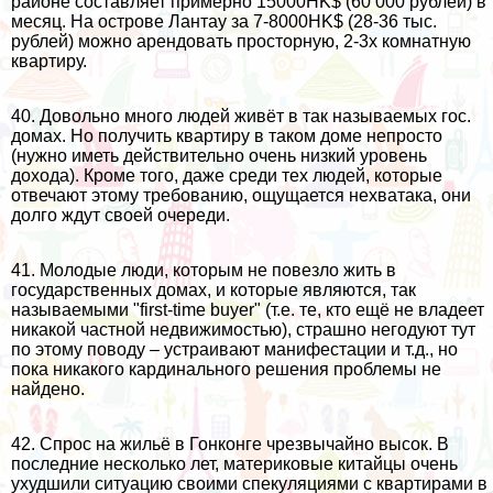
районе составляет примерно 15000HK$ (60 000 рублей) в
месяц. На острове Лантау за 7-8000HK$ (28-36 тыс.
рублей) можно арендовать просторную, 2-3х комнатную
квартиру.
40. Довольно много людей живёт в так называемых гос.
домах. Но получить квартиру в таком доме непросто
(нужно иметь действительно очень низкий уровень
дохода). Кроме того, даже среди тех людей, которые
отвечают этому требованию, ощущается нехватака, они
долго ждут своей очереди.
41. Молодые люди, которым не повезло жить в
государственных домах, и которые являются, так
называемыми "first-time buyer" (т.е. те, кто ещё не владеет
никакой частной недвижимостью), страшно негодуют тут
по этому поводу – устраивают манифестации и т.д., но
пока никакого кардинального решения проблемы не
найдено.
42. Спрос на жильё в Гонконге чрезвычайно высок. В
последние несколько лет, материковые китайцы очень
ухудшили ситуацию своими спекуляциями с квартирами в