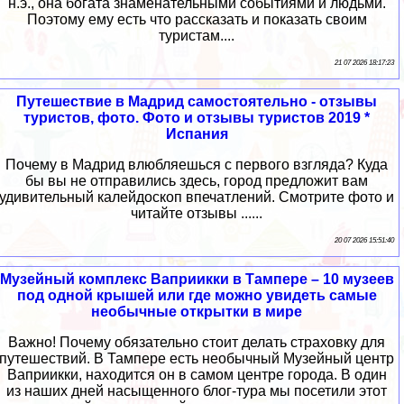
н.э., она богата знаменательными событиями и людьми.
Поэтому ему есть что рассказать и показать своим
туристам....
21 07 2026 18:17:23
Путешествие в Мадрид самостоятельно - отзывы
туристов, фото. Фото и отзывы туристов 2019 *
Испания
Почему в Мадрид влюбляешься с первого взгляда? Куда
бы вы не отправились здесь, город предложит вам
удивительный калейдоскоп впечатлений. Смотрите фото и
читайте отзывы ......
20 07 2026 15:51:40
Музейный комплекс Ваприикки в Тампере – 10 музеев
под одной крышей или где можно увидеть самые
необычные открытки в мире
Важно! Почему обязательно стоит делать страховку для
путешествий. В Тампере есть необычный Музейный центр
Ваприикки, находится он в самом центре города. В один
из наших дней насыщенного блог-тура мы посетили этот