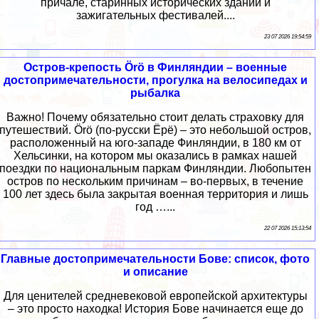
причале, старинных исторических зданий и
зажигательных фестивалей....
23 07 2026 19:54:59
Остров-крепость Örö в Финляндии – военные
достопримечательности, прогулка на велосипедах и
рыбалка
Важно! Почему обязательно стоит делать страховку для
путешествий. Örö (по-русски Ёрё) – это небольшой остров,
расположенный на юго-западе Финляндии, в 180 км от
Хельсинки, на котором мы оказались в рамках нашей
поездки по национальным паркам Финляндии. Любопытен
остров по нескольким причинам – во-первых, в течение
100 лет здесь была закрытая военная территория и лишь
год …...
22 07 2026 15:13:54
Главные достопримечательности Бове: список, фото
и описание
Для ценителей средневековой европейской архитектуры
– это просто находка! История Бове начинается еще до