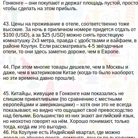
Гонконге – они покупают и держат площадь пустой, просто
чтобы сделать на этом прибыль.
43. Цены на проживание в отеле, соответственно тоже
высокие. За ночь в приличном номере придется отдать от
$100 (USD), а за $25 (USD) можно снять простецкую
комнатушку 2x3 метра, правда с удобствами и вайфаем, в
районе Коулун. Если рассматривать 4-5 звёздочные
отели, то они здесь заметно дороже, чем в Европе.
44. При этом многие товары дешевле, чем в Москвы и
даже, чем в материковом Китае (когда-то было наоборот,
но эти времена давно прошли).
45. Китайцы, живущие в Гонконге нам показались не
слишком приветливыми (по сравнению с местными
европейцами и американцами) – хотя они это не всегда
показывают, но видно что ощущают своё превосходство
над белыми. Большинство из них знают английский язык,
но неохотно говорят на нём. Хорошо понимают, только
тогда, когда им это выгодно.
46. На Коулуне есть Индийский квартал, где можно
довольно дёшево поесть, поменять деньги по выгодному