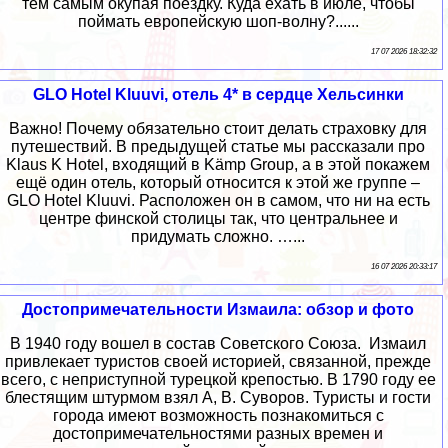
тем самым окупая поездку. Куда ехать в июле, чтобы
поймать европейскую шоп-волну?......
17 07 2026 18:32:32
GLO Hotel Kluuvi, отель 4* в сердце Хельсинки
Важно! Почему обязательно стоит делать страховку для
путешествий. В предыдущей статье мы рассказали про
Klaus K Hotel, входящий в Kämp Group, а в этой покажем
ещё один отель, который относится к этой же группе –
GLO Hotel Kluuvi. Расположен он в самом, что ни на есть
центре финской столицы так, что центральнее и
придумать сложно. …...
16 07 2026 20:33:17
Достопримечательности Измаила: обзор и фото
В 1940 году вошел в состав Советского Союза. Измаил
привлекает туристов своей историей, связанной, прежде
всего, с неприступной турецкой крепостью. В 1790 году ее
блестящим штурмом взял А, В. Суворов. Туристы и гости
города имеют возможность познакомиться с
достопримечательностями разных времен и