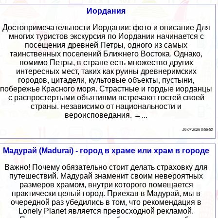
Иордания
Достопримечательности Иордании: фото и описание Для
многих туристов экскурсия по Иордании начинается с
посещения древней Петры, одного из самых
таинственных поселений Ближнего Востока. Однако,
помимо Петры, в стране есть множество других
интересных мест, таких как руины древнеримских
городов, цитадели, культовые объекты, пустыни,
побережье Красного моря. Страстные и гордые иорданцы
с распростертыми объятиями встречают гостей своей
страны. независимо от национальности и
вероисповедания. →...
26 07 2026 0:56:52
Мадурай (Madurai) - город в храме или храм в городе
Важно! Почему обязательно стоит делать страховку для
путешествий. Мадурай знаменит своим невероятных
размеров храмом, внутри которого помещается
практически целый город. Приехав в Мадурай, мы в
очередной раз убедились в том, что рекомендация в
Lonely Planet является превосходной рекламой.