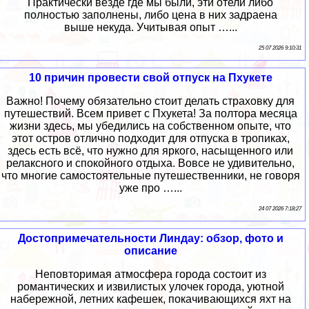
Практически везде где мы были, эти отели либо
полностью заполнены, либо цена в них задраена
выше некуда. Учитывая опыт …...
25 07 2026 9:10:31
10 причин провести свой отпуск на Пхукете
Важно! Почему обязательно стоит делать страховку для
путешествий. Всем привет с Пхукета! За полтора месяца
жизни здесь, мы убедились на собственном опыте, что
этот остров отлично подходит для отпуска в тропиках,
здесь есть всё, что нужно для яркого, насыщенного или
релаксного и спокойного отдыха. Вовсе не удивительно,
что многие самостоятельные путешественники, не говоря
уже про …...
24 07 2026 7:18:27
Достопримечательности Линдау: обзор, фото и
описание
Неповторимая атмосфера города состоит из
романтических и извилистых улочек города, уютной
набережной, летних кафешек, покачивающихся яхт на