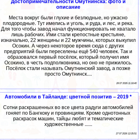
Достопримечательности Омутнинска: фото и
описание
Места вокруг были глухие и безлюдные, но ужасно
плодородные. Тут имелись и уголь, и руда, и лес, и река.
Для того чтобы завод начал функционировать не хватало
лишь рабочих. Ими стали крепостные крестьяне,
изначально, 22 женщины и 22 мужчины, которых выкупил
Осокин. А через некоторое время сюда с других
предприятий были переселены ещё 540 человек. Так и
образовался первый посёлок, который получил имя
Осокино, в честь подполковника, но оно не прижилось.
Посёлок стали называть Омутнинский завод, а позже
просто Омутнинск....
28 07 2026 11:18:40
Автомобили в Тайланде: цветной позитив – 2019 *
Сотни раскрашенных во все цвета радуги автомобилей
гоняет по Бангкоку и провинциям. Кроме однотонных
раскрасок машин, тайцы любят и тематические
художественные ......
27 07 2026 12:35:51