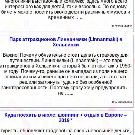
многоликий выставочный комплекс, здесь много всего
интересного как для детей, так и взрослых. По одному
билету можно посетить около десяти различных музеев и
временных …...
19 07 2026 18:44:57
Парк аттракционов Линнанмяки (Linnanmaki) в
Хельсинки
Важно! Почему обязательно стоит делать страховку для
путешествий. Линнанмяки (Linnanmaki) – это парк
аттракционов в Хельсинки, который был открыт аж в 1950-
м году! Почему-то, раньше он выпадал из поля нашего
внимания и мы ничего про него не знали, а в этот раз
решили заглянуть туда, но без особенной
заинтересованности. Поэтому сразу хочу предупредить –
не …...
18 07 2026 23:33:53
Куда поехать в июле: шоппинг + отдых в Европе –
2019 *
туристы обновляют гардероб за очень небольшие деньги,