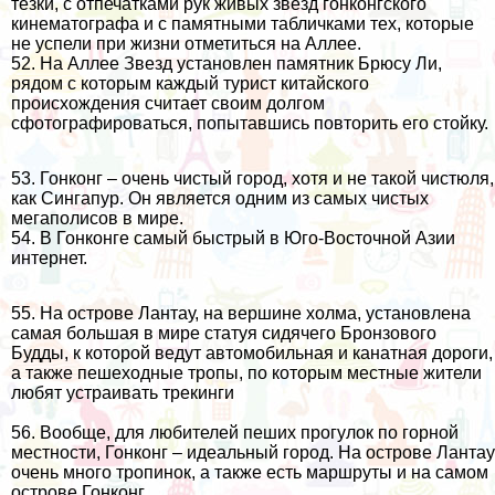
тёзки
, с отпечатками рук живых звёзд гонконгского
кинематографа и с памятными табличками тех, которые
не успели при жизни отметиться на Аллее.
52. На Аллее Звезд установлен памятник Брюсу Ли,
рядом с которым каждый турист китайского
происхождения считает своим долгом
сфотографироваться, попытавшись повторить его стойку.
53. Гонконг – очень чистый город, хотя и не такой чистюля,
как
Сингапур
. Он является одним из самых чистых
мегаполисов в мире.
54. В Гонконге самый быстрый в Юго-Восточной Азии
интернет.
55. На острове Лантау, на вершине холма, установлена
самая большая в мире статуя сидячего Бронзового
Будды, к которой ведут автомобильная и канатная дороги,
а также пешеходные тропы, по которым местные жители
любят устраивать трекинги
56. Вообще, для любителей пеших прогулок по горной
местности, Гонконг – идеальный город. На острове Лантау
очень много тропинок, а также есть маршруты и на самом
острове Гонконг.