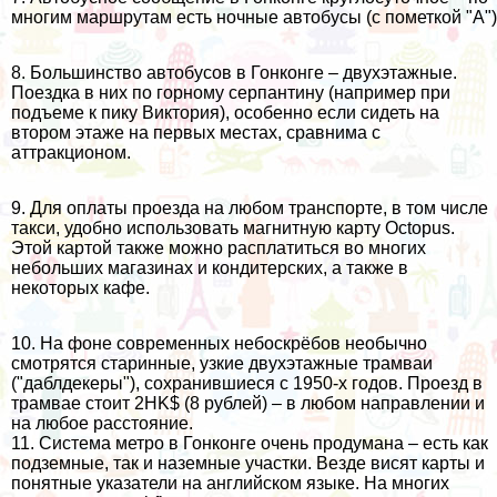
многим маршрутам есть ночные автобусы (с пометкой "A")
8. Большинство автобусов в Гонконге – двухэтажные.
Поездка в них по горному серпантину (например при
подъеме к
пику Виктория
), особенно если сидеть на
втором этаже на первых местах, сравнима с
аттракционом.
9. Для оплаты проезда на любом транспорте, в том числе
такси, удобно использовать магнитную карту Octopus.
Этой картой также можно расплатиться во многих
небольших магазинах и кондитерских, а также в
некоторых кафе.
10. На фоне современных небоскрёбов необычно
смотрятся старинные, узкие двухэтажные трамваи
("даблдекеры"), сохранившиеся с 1950-х годов. Проезд в
трамвае стоит 2HK$ (8 рублей) – в любом направлении и
на любое расстояние.
11. Система метро в Гонконге очень продумана – есть как
подземные, так и наземные участки. Везде висят карты и
понятные указатели на английском языке. На многих