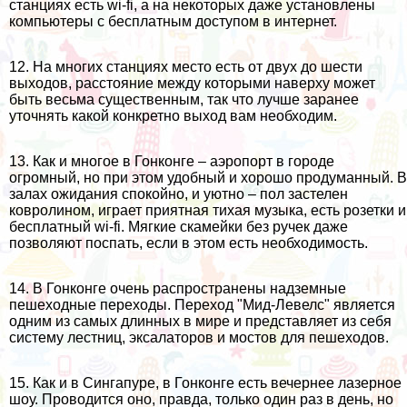
станциях есть wi-fi, а на некоторых даже установлены
компьютеры с бесплатным доступом в интернет.
12. На многих станциях место есть от двух до шести
выходов, расстояние между которыми наверху может
быть весьма существенным, так что лучше заранее
уточнять какой конкретно выход вам необходим.
13. Как и многое в Гонконге – аэропорт в городе
огромный, но при этом удобный и хорошо продуманный. В
залах ожидания спокойно, и уютно – пол застелен
ковролином, играет приятная тихая музыка, есть розетки и
бесплатный wi-fi. Мягкие скамейки без ручек даже
позволяют поспать, если в этом есть необходимость.
14. В Гонконге очень распространены надземные
пешеходные переходы. Переход "Мид-Левелс" является
одним из самых длинных в мире и представляет из себя
систему лестниц, эксалаторов и мостов для пешеходов.
15. Как и в
Сингапуре
, в Гонконге есть вечернее лазерное
шоу. Проводится оно, правда, только один раз в день, но