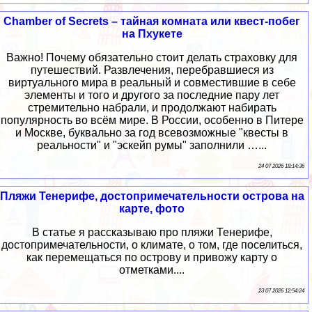
Chamber of Secrets – тайная комната или квест-побег
на Пхукете
Важно! Почему обязательно стоит делать страховку для
путешествий. Развлечения, перебравшиеся из
виртуального мира в реальный и совместившие в себе
элементы и того и другого за последние пару лет
стремительно набрали, и продолжают набирать
популярность во всём мире. В России, особенно в Питере
и Москве, буквально за год всевозможные "квесты в
реальности" и "эскейп румы" заполнили …...
24 07 2026 18:14:36
Пляжи Тенерифе, достопримечательности острова на
карте, фото
В статье я рассказываю про пляжи Тенерифе,
достопримечательности, о климате, о том, где поселиться,
как перемещаться по острову и привожу карту о
отметками....
23 07 2026 12:54:24