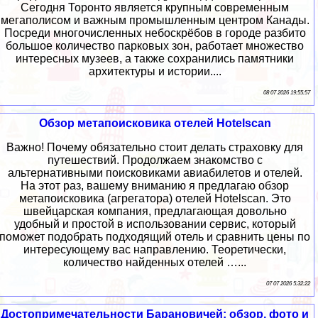
Сегодня Торонто является крупным современным
мегаполисом и важным промышленным центром Канады.
Посреди многочисленных небоскрёбов в городе разбито
большое количество парковых зон, работает множество
интересных музеев, а также сохранились памятники
архитектуры и истории....
08 07 2026 19:55:57
Обзор метапоисковика отелей Hotelscan
Важно! Почему обязательно стоит делать страховку для
путешествий. Продолжаем знакомство с
альтернативными поисковиками авиабилетов и отелей.
На этот раз, вашему вниманию я предлагаю обзор
метапоисковика (агрегатора) отелей Hotelscan. Это
швейцарская компания, предлагающая довольно
удобный и простой в использовании сервис, который
поможет подобрать подходящий отель и сравнить цены по
интересующему вас направлению. Теоретически,
количество найденных отелей …...
07 07 2026 5:32:22
Достопримечательности Барановичей: обзор, фото и