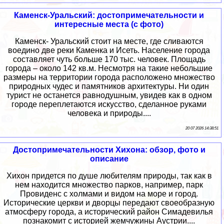
Каменск-Уральский: достопримечательности и
интересные места (с фото)
Каменск- Уральский стоит на месте, где сливаются
воедино две реки Каменка и Исеть. Население города
составляет чуть больше 170 тыс. человек. Площадь
города – около 142 кв.м. Несмотря на такие небольшие
размеры на территории города расположено множество
природных чудес и памятников архитектуры. Ни один
турист не останется равнодушным, увидев как в одном
городе переплетаются искусство, сделанное руками
человека и природы....
20 07 2026 14:38:51
Достопримечательности Хихона: обзор, фото и
описание
Хихон придется по душе любителям природы, так как в
нем находится множество парков, например, парк
Провиденс с холмами и видом на море и город.
Исторические церкви и дворцы передают своеобразную
атмосферу города, а исторический район Симадевилья
познакомит с историей жемчужины Аустрии....