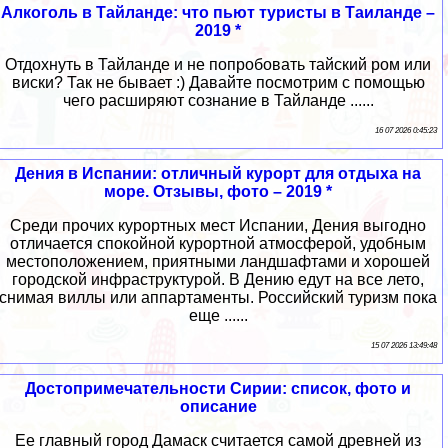
Алкоголь в Тайланде: что пьют туристы в Таиланде –
2019 *
Отдохнуть в Тайланде и не попробовать тайский ром или
виски? Так не бывает :) Давайте посмотрим с помощью
чего расширяют сознание в Тайланде ......
16 07 2026 0:45:23
Дения в Испании: отличный курорт для отдыха на
море. Отзывы, фото – 2019 *
Среди прочих курортных мест Испании, Дения выгодно
отличается спокойной курортной атмосферой, удобным
местоположением, приятными ландшафтами и хорошей
городской инфраструктурой. В Дению едут на все лето,
снимая виллы или аппартаменты. Российский туризм пока
еще ......
15 07 2026 13:49:48
Достопримечательности Сирии: список, фото и
описание
Ее главный город Дамаск считается самой древней из