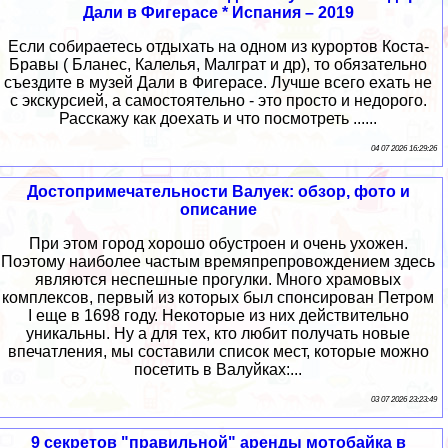
Дали в Фигерасе * Испания – 2019
Если собираетесь отдыхать на одном из курортов Коста-
Бравы ( Бланес, Калелья, Малграт и др), то обязательно
съездите в музей Дали в Фигерасе. Лучше всего ехать не
с экскурсией, а самостоятельно - это просто и недорого.
Расскажу как доехать и что посмотреть ......
04 07 2026 16:29:26
Достопримечательности Валуек: обзор, фото и
описание
При этом город хорошо обустроен и очень ухожен.
Поэтому наиболее частым времяпрепровождением здесь
являются неспешные прогулки. Много храмовых
комплексов, первый из которых был спонсирован Петром
I еще в 1698 году. Некоторые из них действительно
уникальны. Ну а для тех, кто любит получать новые
впечатления, мы составили список мест, которые можно
посетить в Валуйках:...
03 07 2026 23:23:49
9 секретов "правильной" аренды мотобайка в