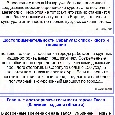
В последнее время Измир уже больше напоминает
средиземноморский европейский курорт, а не восточный
мегаполис. Несмотря на тот факт, что Измир становится
все более похожим на курорты в Европе, восточная
культура и античность по-прежнему здесь сохраняются....
06 08 2026 3:23:20
Достопримечательности Сарапула: список, фото и
описание
Больше половины населения города работает на крупных
машиностроительных предприятиях. Современные
постройки тесно переплетается с купеческими домиками
прошлого столетия. В Сарапуле больше 150 усадьб
являются памятниками архитектуры. Если вы решите
посетить этот живописный город, предлагаем наиболее
популярный экскурсионный маршрут по городу....
05 08 2026 21:42:55
Главные достопримечательности города Гусев
(Калининградской области)
В довоенные времена он назывался Гумбиннен. Первые