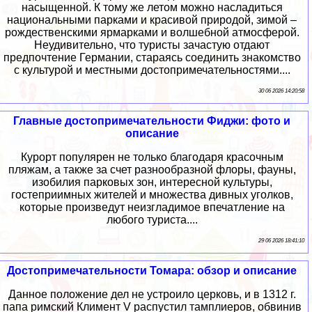
насыщенной. К тому же летом можно насладиться
национальными парками и красивой природой, зимой –
рождественскими ярмарками и волшебной атмосферой.
Неудивительно, что туристы зачастую отдают
предпочтение Германии, стараясь соединить знакомство
с культурой и местными достопримечательностями....
30 06 2026 14:20:58
Главные достопримечательности Фиджи: фото и
описание
Курорт популярен не только благодаря красочным
пляжам, а также за счет разнообразной флоры, фауны,
изобилия парковых зон, интересной культуры,
гостеприимных жителей и множества дивных уголков,
которые произведут неизгладимое впечатление на
любого туриста....
29 06 2026 18:41:10
Достопримечательности Томара: обзор и описание
Данное положение дел не устроило церковь, и в 1312 г.
папа римский Климент V распустил тамплиеров, обвинив