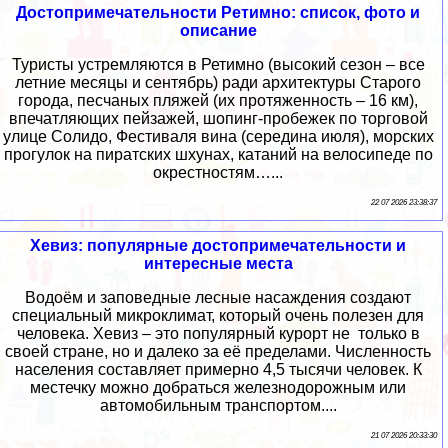
Достопримечательности Ретимно: список, фото и
описание
Туристы устремляются в Ретимно (высокий сезон – все
летние месяцы и сентябрь) ради архитектуры Старого
города, песчаных пляжей (их протяженность – 16 км),
впечатляющих пейзажей, шопинг-пробежек по торговой
улице Солидо, Фестиваля вина (середина июля), морских
прогулок на пиратских шхунах, катаний на велосипеде по
окрестностям…...
22 07 2026 23:38:37
Хевиз: популярные достопримечательности и
интересные места
Водоём и заповедные лесные насаждения создают
специальный микроклимат, который очень полезен для
человека. Хевиз – это популярный курорт не только в
своей стране, но и далеко за её пределами. Численность
населения составляет примерно 4,5 тысячи человек. К
местечку можно добраться железнодорожным или
автомобильным транспортом....
21 07 2026 20:33:30