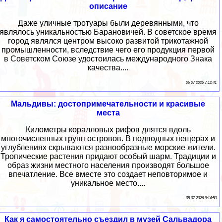
описание
Даже уличные тротуары были деревянными, что
являлось уникальностью Барановичей. В советское время
город являлся центром высоко развитой трикотажной
промышленности, вследствие чего его продукция первой
в Советском Союзе удостоилась международного Знака
качества....
06 07 2026 7:12:41
Мальдивы: достопримечательности и красивые
места
Километры коралловых рифов длятся вдоль
многочисленных групп островов. В подводных пещерах и
углублениях скрываются разнообразные морские жители.
Тропические растения придают особый шарм. Традиции и
образ жизни местного населения производят большое
впечатление. Все вместе это создает неповторимое и
уникальное место....
05 07 2026 9:14:50
Как я самостоятельно съездил в музей Сальвадора