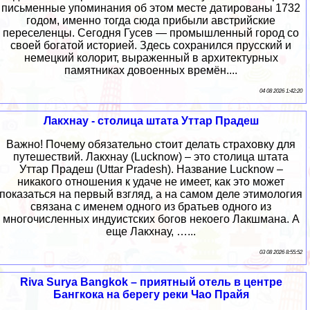
письменные упоминания об этом месте датированы 1732
годом, именно тогда сюда прибыли австрийские
переселенцы. Сегодня Гусев — промышленный город со
своей богатой историей. Здесь сохранился прусский и
немецкий колорит, выраженный в архитектурных
памятниках довоенных времён....
04 08 2026 1:42:20
Лакхнау - столица штата Уттар Прадеш
Важно! Почему обязательно стоит делать страховку для
путешествий. Лакхнау (Lucknow) – это столица штата
Уттар Прадеш (Uttar Pradesh). Название Lucknow –
никакого отношения к удаче не имеет, как это может
показаться на первый взгляд, а на самом деле этимология
связана с именем одного из братьев одного из
многочисленных индуистских богов некоего Лакшмана. А
еще Лакхнау, …...
03 08 2026 8:55:52
Riva Surya Bangkok – приятный отель в центре
Бангкока на берегу реки Чао Прайя