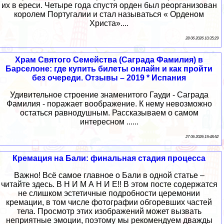
их в ереси. Четыре года спустя орден был реорганизован
королем Португалии и стал называться « Орденом
Христа»....
28 06 2026 10:35:29
Храм Святого Семейства (Саграда Фамилия) в
Барселоне: где купить билеты онлайн и как пройти
без очереди. Отзывы – 2019 * Испания
Удивительное строение знаменитого Гауди - Саграда
Фамилия - поражает воображение. К нему невозможно
остаться равнодушным. Рассказываем о самом
интересном ......
27 06 2026 19:48:52
Кремация на Бали: финальная стадия процесса
Важно! Всё самое главное о Бали в одной статье –
читайте здесь. В Н И М А Н И Е!! В этом посте содержатся
не слишком эстетичные подробности церемонии
кремации, в том числе фотографии обгоревших частей
тела. Просмотр этих изображений может вызвать
неприятные эмоции, поэтому мы рекомендуем дважды