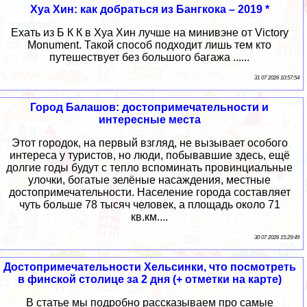
Хуа Хин: как добраться из Бангкока – 2019 *
Ехать из Б К К в Хуа Хин лучше на минивэне от Victory
Monument. Такой способ подходит лишь тем кто
путешествует без большого багажа ......
31 07 2026 10:57:54
Город Балашов: достопримечательности и
интересные места
Этот городок, на первый взгляд, не вызывает особого
интереса у туристов, но люди, побывавшие здесь, ещё
долгие годы будут с тепло вспоминать провинциальные
улочки, богатые зелёные насаждения, местные
достопримечательности. Население города составляет
чуть больше 78 тысяч человек, а площадь около 71
кв.км....
30 07 2026 15:29:49
Достопримечательности Хельсинки, что посмотреть
в финской столице за 2 дня (+ отметки на карте)
В статье мы подробно рассказываем про самые