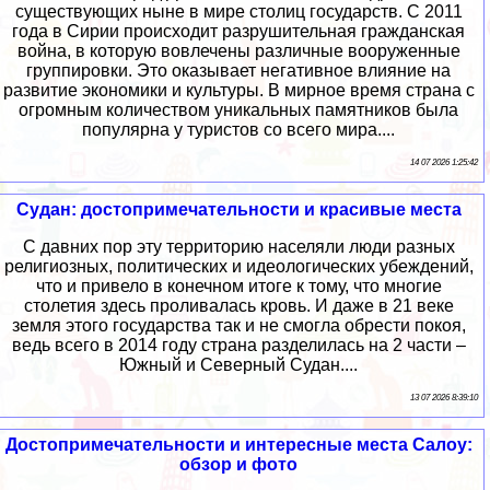
существующих ныне в мире столиц государств. С 2011
года в Сирии происходит разрушительная гражданская
война, в которую вовлечены различные вооруженные
группировки. Это оказывает негативное влияние на
развитие экономики и культуры. В мирное время страна с
огромным количеством уникальных памятников была
популярна у туристов со всего мира....
14 07 2026 1:25:42
Судан: достопримечательности и красивые места
С давних пор эту территорию населяли люди разных
религиозных, политических и идеологических убеждений,
что и привело в конечном итоге к тому, что многие
столетия здесь проливалась кровь. И даже в 21 веке
земля этого государства так и не смогла обрести покоя,
ведь всего в 2014 году страна разделилась на 2 части –
Южный и Северный Судан....
13 07 2026 8:39:10
Достопримечательности и интересные места Салоу:
обзор и фото