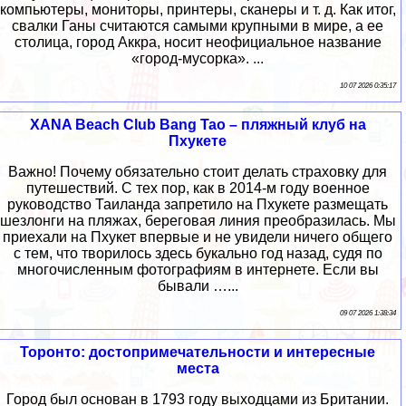
компьютеры, мониторы, принтеры, сканеры и т. д. Как итог,
свалки Ганы считаются самыми крупными в мире, а ее
столица, город Аккра, носит неофициальное название
«город-мусорка». ...
10 07 2026 0:35:17
XANA Beach Club Bang Tao – пляжный клуб на
Пхукете
Важно! Почему обязательно стоит делать страховку для
путешествий. С тех пор, как в 2014-м году военное
руководство Таиланда запретило на Пхукете размещать
шезлонги на пляжах, береговая линия преобразилась. Мы
приехали на Пхукет впервые и не увидели ничего общего
с тем, что творилось здесь букально год назад, судя по
многочисленным фотографиям в интернете. Если вы
бывали …...
09 07 2026 1:38:34
Торонто: достопримечательности и интересные
места
Город был основан в 1793 году выходцами из Британии.