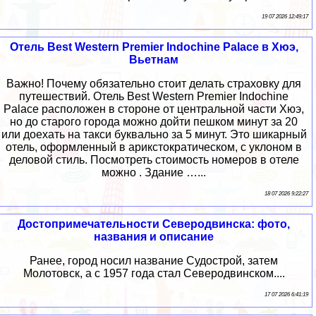
19 07 2026 12:49:17
Отель Best Western Premier Indochine Palace в Хюэ,
Вьетнам
Важно! Почему обязательно стоит делать страховку для
путешествий. Отель Best Western Premier Indochine
Palace расположен в стороне от центральной части Хюэ,
но до старого города можно дойти пешком минут за 20
или доехать на такси буквально за 5 минут. Это шикарный
отель, оформленный в арикстократическом, с уклоном в
деловой стиль. Посмотреть стоимость номеров в отеле
можно . Здание …...
18 07 2026 9:22:27
Достопримечательности Северодвинска: фото,
названия и описание
Ранее, город носил название Судострой, затем
Молотовск, а с 1957 года стал Северодвинском....
17 07 2026 6:41:19