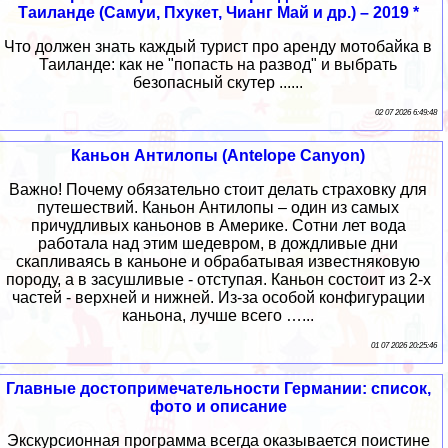
Таиланде (Самуи, Пхукет, Чианг Май и др.) – 2019 *
Что должен знать каждый турист про аренду мотобайка в
Таиланде: как не "попасть на развод" и выбрать
безопасный скутер ......
02 07 2026 6:49:48
Каньон Антилопы (Antelope Canyon)
Важно! Почему обязательно стоит делать страховку для
путешествий. Каньон Антилопы – один из самых
причудливых каньонов в Америке. Сотни лет вода
работала над этим шедевром, в дождливые дни
скапливаясь в каньоне и обрабатывая известняковую
породу, а в засушливые - отступая. Каньон состоит из 2-х
частей - верхней и нижней. Из-за особой конфигурации
каньона, лучше всего …...
01 07 2026 20:25:46
Главные достопримечательности Германии: список,
фото и описание
Экскурсионная программа всегда оказывается поистине