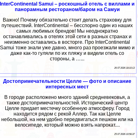
InterContinental Samui – роскошный отель с виллами и
панорамным рестораном/баром на Самуи
Важно! Почему обязательно стоит делать страховку для
путешествий. InterContinental – бесспорно один из наших
самых любимых брендов! Мы неоднократно
останавливались в отелях этой сети в разных странах и
неизменно оставались в восторге. Про InterContinental
Samui тоже знали уже давно, много раз проезжали мимо и
даже как-то гуляли по их пляжу и видели отель со
стороны, а …...
26 07 2026 18:10:13
Достопримечательности Целле — фото и описание
интересных мест
В городе расположено много зданий средневековья, а
также достопримечательностей. Исторический центр
Целле придает местечку особенную атмосферу. Город
находится рядом с рекой Аллер. Так как Целле
небольшой, на нем удобно передвигаться пешком или на
велосипеде, который можно взять напрокат....
25 07 2026 10:56:37