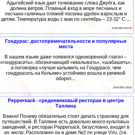
Адыгейский язык дает толкование слова Джубга, как
долина ветров. Плавный вход в море песчаных и
песчано-галечных пляжей поселка удобен взрослым и
детям. Температура воды с мая по сентябрь – 23-32° С....
19 06 2026 13:27:10
Гондурас: достопримечательности и популярные
места
В нашем языке даже появился однокоренной глагол –
«гондурасить», обозначающий «вкалывать», «шабашить»,
а поговорка «лучше калымить на Гондурасе, чем
гондурасить на Колыме» устойчиво вошла в речевой
оборот....
18 06 2026 7:28:22
Peppersack - средневековый ресторан в центре
Таллина
Важно! Почему обязательно стоит делать страховку для
путешествий. В Таллине есть довольно много культовых
заведений, и ресторан Peppersack, безусловно, входит в
их число. Расположен он в доме №2 по улице Viru, (т.е.