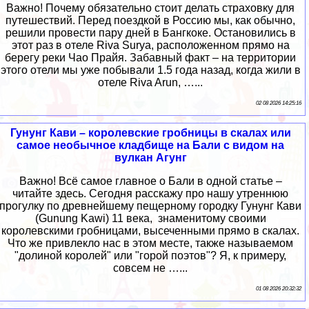
Важно! Почему обязательно стоит делать страховку для
путешествий. Перед поездкой в Россию мы, как обычно,
решили провести пару дней в Бангкоке. Остановились в
этот раз в отеле Riva Surya, расположенном прямо на
берегу реки Чао Прайя. Забавный факт – на территории
этого отели мы уже побывали 1.5 года назад, когда жили в
отеле Riva Arun, …...
02 08 2026 14:25:16
Гунунг Кави – королевские гробницы в скалах или
самое необычное кладбище на Бали с видом на
вулкан Агунг
Важно! Всё самое главное о Бали в одной статье –
читайте здесь. Сегодня расскажу про нашу утреннюю
прогулку по древнейшему пещерному городку Гунунг Кави
(Gunung Kawi) 11 века, знаменитому своими
королевскими гробницами, высеченными прямо в скалах.
Что же привлекло нас в этом месте, также называемом
"долиной королей" или "горой поэтов"? Я, к примеру,
совсем не …...
01 08 2026 20:32:32