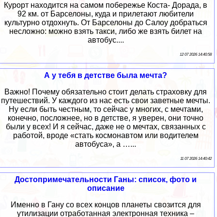
Курорт находится на самом побережье Коста- Дорада, в
92 км. от Барселоны, куда и прилетают любители
культурно отдохнуть. От Барселоны до Салоу добраться
несложно: можно взять такси, либо же взять билет на
автобус....
12 07 2026 14:40:58
А у тебя в детстве была мечта?
Важно! Почему обязательно стоит делать страховку для
путешествий. У каждого из нас есть свои заветные мечты.
Ну если быть честным, то сейчас у многих, с мечтами,
конечно, посложнее, но в детстве, я уверен, они точно
были у всех! И я сейчас, даже не о мечтах, связанных с
работой, вроде «стать космонавтом или водителем
автобуса», а …...
11 07 2026 14:40:42
Достопримечательности Ганы: список, фото и
описание
Именно в Гану со всех концов планеты свозится для
утилизации отработанная электронная техника –