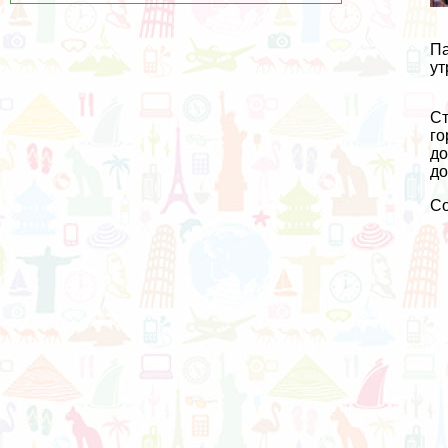
Па
ут
Ст
го
до
до
С