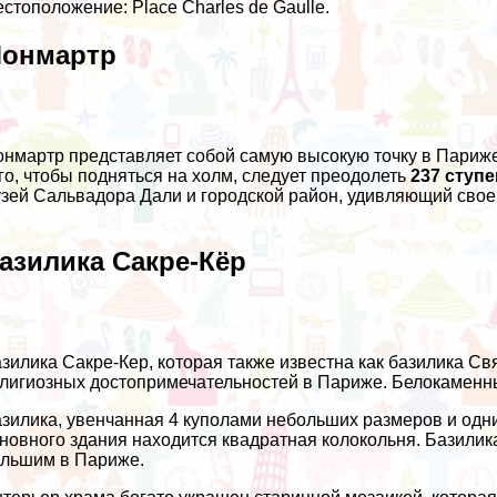
стоположение: Place Charles de Gaulle.
онмартр
нмартр представляет собой самую высокую точку в Париже
го, чтобы подняться на холм, следует преодолеть
237 ступ
зей Сальвадора Дали и городской район, удивляющий свое
азилика Сакре-Кёр
зилика Сакре-Кер, которая также известна как базилика С
лигиозных достопримечательностей в Париже. Белокаменный
зилика, увенчанная 4 куполами небольших размеров и одн
новного здания находится квадратная колокольня. Базили
льшим в Париже.