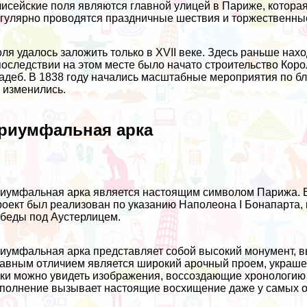
исейские поля являются главной улицей в Париже, которая
гулярно проводятся праздничные шествия и торжественны
ля удалось заложить только в XVII веке. Здесь раньше нах
оследствии на этом месте было начато строительство Кор
адеб. В 1838 году начались масштабные мероприятия по бл
 изменились.
риумфальная арка
иумфальная арка является настоящим символом Парижа. Ее
оект был реализован по указанию Наполеона I Бонапарта,
беды под Аустерлицем.
иумфальная арка представляет собой высокий монумент, в
авным отличием является широкий арочный проем, украше
ки можно увидеть изображения, воссоздающие хронологию 
полнение вызывает настоящие восхищение даже у самых о