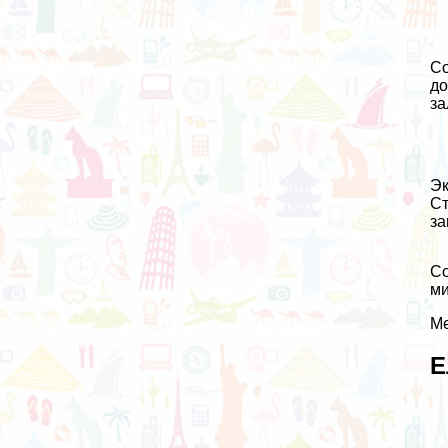
Со
до
за
Эк
Ст
за
Со
ми
Ме
Е