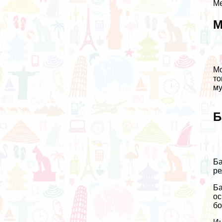
Ме
М
Мо
то
му
Б
Ба
ре
Ба
ос
бо