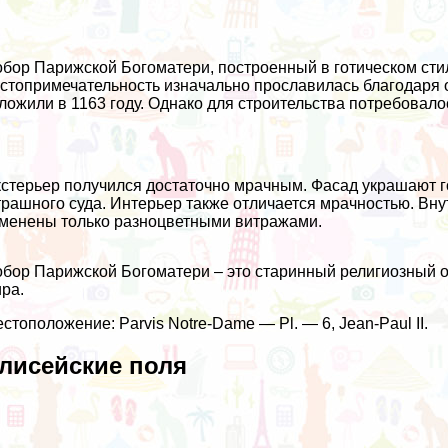
бор Парижской Богоматери, построенный в готическом сти
стопримечательность изначально прославилась благодаря
ложили в 1163 году. Однако для строительства потребовалос
стерьер получился достаточно мрачным. Фасад украшают го
рашного суда. Интерьер также отличается мрачностью. Вну
менены только разноцветными витражами.
бор Парижской Богоматери – это старинный религиозный о
ра.
стоположение: Parvis Notre-Dame — Pl. — 6, Jean-Paul II.
лисейские поля