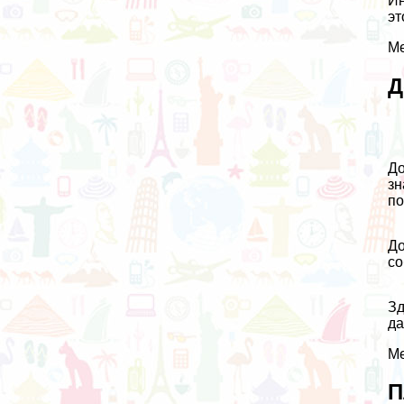
Ин
эт
Ме
Д
До
зн
по
До
со
Зд
да
Ме
П