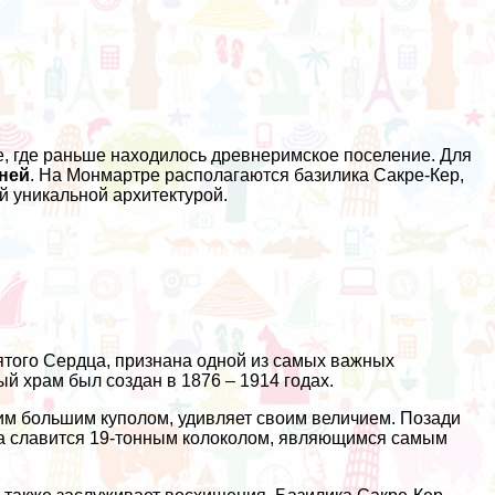
, где раньше находилось древнеримское поселение. Для
еней
. На Монмартре располагаются базилика Сакре-Кер,
й уникальной архитектурой.
вятого Сердца, признана одной из самых важных
 храм был создан в 1876 – 1914 годах.
им большим куполом, удивляет своим величием. Позади
ка славится 19-тонным колоколом, являющимся самым