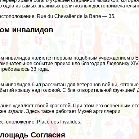
терьер храма богато украшен старинной мозаикой, которая
о одна из самых значимых религиозных достопримечательн
стоположение: Rue du Chevalier de la Barre — 35.
ом инвалидов
м инвалидов является первым подобным учреждением в Ев
аменательное событие произошло благодаря Людовику XIV
требовалось 33 года.
м инвалидов был рассчитан для ветеранов войны, которые
бытий крышу над головой. С благотворительной функцией 
ание удивляет своей красотой. При этом его особенным отл
же издали. Здесь также работает Музей артиллерии.
стоположение: Place des Invalides.
лощадь Согласия