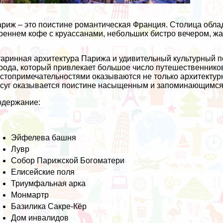
риж – это поистине романтическая Франция. Столица обл
реннем кофе с круассанами, небольших бистро вечером, ж
аринная архитектура Парижа и удивительный культурный 
рода, который привлекает большое число путешественников
стопримечательностями оказываются не только архитектурн
суг оказывается поистине насыщенным и запоминающимся
одержание:
Эйфелева башня
Лувр
Собор Парижской Богоматери
Елисейские поля
Триумфальная арка
Монмартр
Базилика Сакре-Кёр
Дом инвалидов