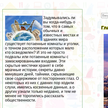
Задумывались ли
вы когда-нибудь о
том, что в самых
Гл
обычных и
известных местах и
зданиях мира
существует потаенные комнаты и уголки,
о точном расположении которых мало
кто осведомлен? И это не просто
подвалы или потаенные комнаты с
замаскированными входами. Эти
скрытые местечки хранят в себе
мрачные истории, секреты давно
минувших дней, тайники, скрывающие
свое содержимое от посторонних глаз. О
некоторых из них с давних пор ходили
слухи, имелись косвенные данные, а о
других узнали только недавно, и тем не
менее не торопились рассказать
общественности.