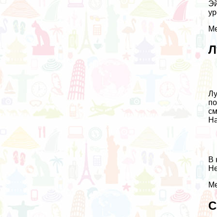
Эй
ур
Ме
Л
Лу
по
см
На
В 
Не
Ме
С