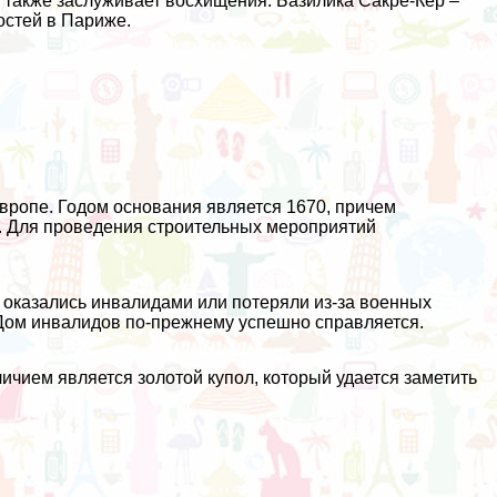
 также заслуживает восхищения. Базилика Сакре-Кер –
остей в Париже.
ропе. Годом основания является 1670, причем
. Для проведения строительных мероприятий
 оказались инвалидами или потеряли из-за военных
Дом инвалидов по-прежнему успешно справляется.
ичием является золотой купол, который удается заметить