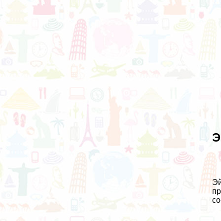
Э
Эй
пр
со