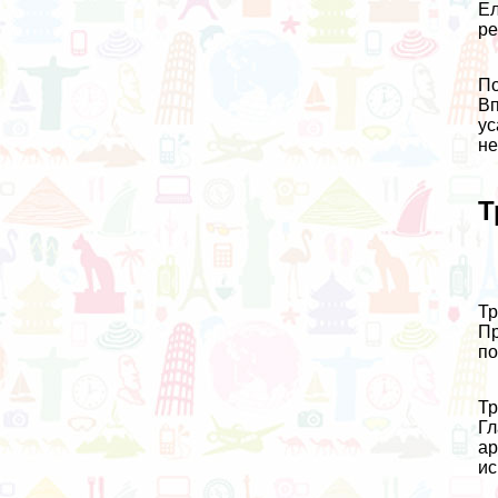
Ел
ре
По
Вп
ус
не
Т
Тр
Пр
по
Тр
Гл
ар
ис