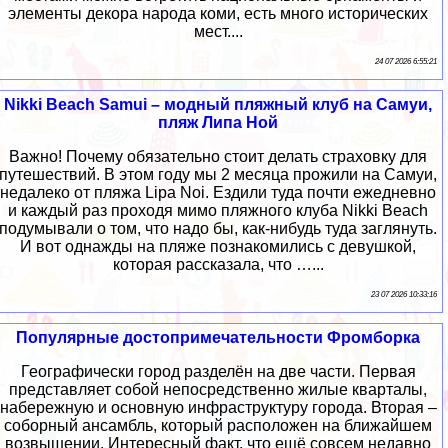
элементы декора народа коми, есть много исторических
мест....
24 07 2026 6:55:21
Nikki Beach Samui – модный пляжный клуб на Самуи,
пляж Липа Ной
Важно! Почему обязательно стоит делать страховку для
путешествий. В этом году мы 2 месяца прожили на Самуи,
недалеко от пляжа Lipa Noi. Ездили туда почти ежедневно
и каждый раз проходя мимо пляжного клуба Nikki Beach
подумывали о том, что надо бы, как-нибудь туда заглянуть.
И вот однажды на пляже познакомились с девушкой,
которая рассказала, что …...
23 07 2026 10:33:16
Популярные достопримечательности Фромборка
Географически город разделён на две части. Первая
представляет собой непосредственно жилые кварталы,
набережную и основную инфраструктуру города. Вторая –
соборный ансамбль, который расположен на ближайшем
возвышении. Интересный факт, что ещё совсем недавно