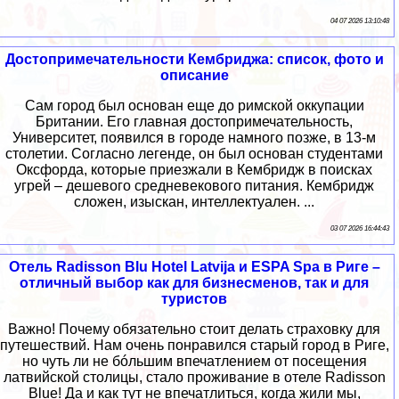
04 07 2026 13:10:48
Достопримечательности Кембриджа: список, фото и
описание
Сам город был основан еще до римской оккупации
Британии. Его главная достопримечательность,
Университет, появился в городе намного позже, в 13-м
столетии. Согласно легенде, он был основан студентами
Оксфорда, которые приезжали в Кембридж в поисках
угрей – дешевого средневекового питания. Кембридж
сложен, изыскан, интеллектуален. ...
03 07 2026 16:44:43
Отель Radisson Blu Hotel Latvija и ESPA Spa в Риге –
отличный выбор как для бизнесменов, так и для
туристов
Важно! Почему обязательно стоит делать страховку для
путешествий. Нам очень понравился старый город в Риге,
но чуть ли не бóльшим впечатлением от посещения
латвийской столицы, стало проживание в отеле Radisson
Blue! Да и как тут не впечатлиться, когда жили мы,