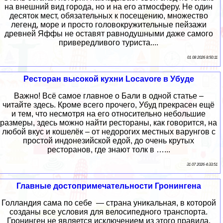
на внешний вид города, но и на его атмосферу. Не один
десяток мест, обязательных к посещению, множество
легенд, море и просто головокружительные пейзажи
древней Яффы не оставят равнодушными даже самого
привередливого туриста....
01 08 2026 8:50:11
Ресторан высокой кухни Locavore в Убуде
Важно! Всё самое главное о Бали в одной статье –
читайте здесь. Кроме всего прочего, Убуд прекрасен ещё
и тем, что несмотря на его относительно небольшие
размеры, здесь можно найти рестораны, как говорится, на
любой вкус и кошелёк – от недорогих местных варунгов с
простой индонезийской едой, до очень крутых
ресторанов, где знают толк в …...
31 07 2026 4:33:51
Главные достопримечательности Гронингена
Голландия сама по себе — страна уникальная, в которой
созданы все условия для велосипедного транспорта.
Гронинген не является исключением из этого правила.