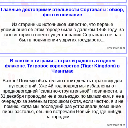
Главные достопримечательности Сортавалы: обзор,
фото и описание
Из старинных источников известно, что первые
упоминания об этом городе были в далеком 1468 году. За
всю историю своего существования Сортавала не раз
был в подчинении у других государств....
07 08 2026 0:28:28
В клетке с тиграми – страх и радость в одном
флаконе. Тигровое королевство (Tiger Kingdom) в
Чиангмае
Важно! Почему обязательно стоит делать страховку для
путешествий. Уже 4й год подряд мы избавлены от
предновогодней "салатно-стругательной" повинности, а
31 декабря проводим не в разъездах по магазинам, и не в
очередях за зелёным горошком (хотя, если честно, я и не
помню, когда мы последний раз устраивали домашние
пиры-застолья, обычно встречали Новый год где-нибудь
за городом …...
06 08 2026 3:51:17