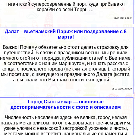
гигантский суперсовременный порт, куда прибывают
корабли со всей Терры. ...
26 07 2026 3:22:11
Далат – вьетнамский Париж или поздравление с 8
марта!
Важно! Почему обязательно стоит делать страховку для
путешествий. В связи с праздником весны, мы решили
немного отойти от порядка публикации статей о Вьетнаме,
в соответствии с нашим маршрутом, и начать рассказ с
конца, с последнего города (не считая столицы), который
мы посетили, с цветущего и праздничного Далата (кстати,
а вы знали, что Вьетнам относится к одной …...
25 07 2026 18:53:24
Город Сыктывкар — основные
достопримечательности с фото и описанием
Численность населения здесь не велика, город нельзя
назвать мегаполисом, но он очаровывает кое-чем другим:
узкие улочки с невысокой застройкой ухожены и чисты,
местами можно встретить национальные орнаменты и