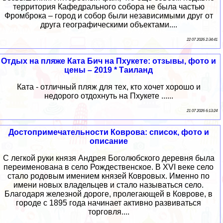
территория Кафедрального собора не была частью
Фромброка – город и собор были независимыми друг от
друга географическими объектами....
22 07 2026 2:34:41
Отдых на пляже Ката Бич на Пхукете: отзывы, фото и
цены – 2019 * Таиланд
Ката - отличный пляж для тех, кто хочет хорошо и
недорого отдохнуть на Пхукете ......
21 07 2026 6:13:24
Достопримечательности Коврова: список, фото и
описание
С легкой руки князя Андрея Боголюбского деревня была
переименована в село Рождественское. В XVI веке село
стало родовым имением князей Ковровых. Именно по
имени новых владельцев и стало называться село.
Благодаря железной дороге, пролегающей в Коврове, в
городе с 1895 года начинает активно развиваться
торговля....