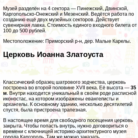
Музей разделён на 4 сектора — Пинежский, Двинской,
Каргопольско-Онежский и Мезенский. Ведётся работа по
созданию ещё двух музейных секторов. Действует
сувенирная лавка. Стоимость единого входного билета от
100 до 500 рублей.
Местоположение: Приморский р-н, дер. Малые Карелы.
Церковь Иоанна Златоуста
Классический образец шатрового зодчества, церковь
построена во второй половине XVII века. Её высота —
35
м
. Внутри находится уникальный в своём роде расписной
иконостас, на котором изображены евангелисты и
архангелы. К основному зданию, несколько десятилетий
спустя, была пристроена трапезная.
В настоящее время для свободного посещения церковь
закрыта. Чтобы попасть внутрь, нужно договориться о
времени с ключницей историко-архитектурного музея
города Каргополь. Там же можно заказать