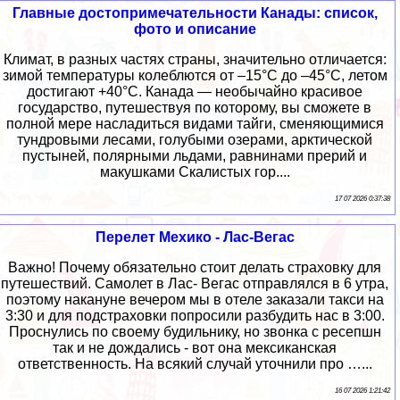
Главные достопримечательности Канады: список,
фото и описание
Климат, в разных частях страны, значительно отличается:
зимой температуры колеблются от –15°C до –45°C, летом
достигают +40°C. Канада — необычайно красивое
государство, путешествуя по которому, вы сможете в
полной мере насладиться видами тайги, сменяющимися
тундровыми лесами, голубыми озерами, арктической
пустыней, полярными льдами, равнинами прерий и
макушками Скалистых гор....
17 07 2026 0:37:38
Перелет Мехико - Лас-Вегас
Важно! Почему обязательно стоит делать страховку для
путешествий. Самолет в Лас- Вегас отправлялся в 6 утра,
поэтому накануне вечером мы в отеле заказали такси на
3:30 и для подстраховки попросили разбудить нас в 3:00.
Проснулись по своему будильнику, но звонка с ресепшн
так и не дождались - вот она мексиканская
ответственность. На всякий случай уточнили про …...
16 07 2026 1:21:42