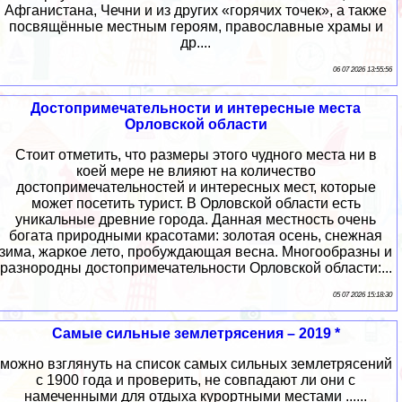
Афганистана, Чечни и из других «горячих точек», а также
посвящённые местным героям, православные храмы и
др....
06 07 2026 13:55:56
Достопримечательности и интересные места
Орловской области
Стоит отметить, что размеры этого чудного места ни в
коей мере не влияют на количество
достопримечательностей и интересных мест, которые
может посетить турист. В Орловской области есть
уникальные древние города. Данная местность очень
богата природными красотами: золотая осень, снежная
зима, жаркое лето, пробуждающая весна. Многообразны и
разнородны достопримечательности Орловской области:...
05 07 2026 15:18:30
Самые сильные землетрясения – 2019 *
можно взглянуть на список самых сильных землетрясений
с 1900 года и проверить, не совпадают ли они с
намеченными для отдыха курортными местами ......