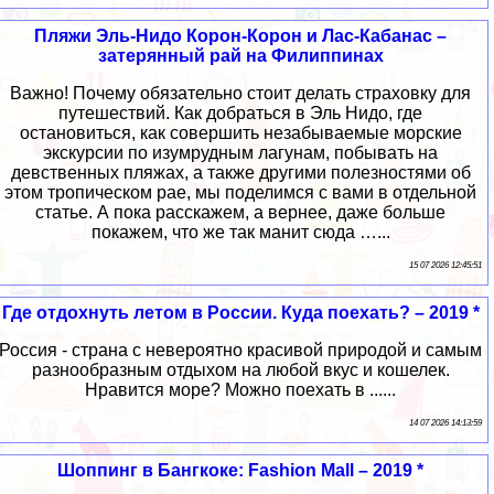
Пляжи Эль-Нидо Корон-Корон и Лас-Кабанас –
затерянный рай на Филиппинах
Важно! Почему обязательно стоит делать страховку для
путешествий. Как добраться в Эль Нидо, где
остановиться, как совершить незабываемые морские
экскурсии по изумрудным лагунам, побывать на
девственных пляжах, а также другими полезностями об
этом тропическом рае, мы поделимся с вами в отдельной
статье. А пока расскажем, а вернее, даже больше
покажем, что же так манит сюда …...
15 07 2026 12:45:51
Где отдохнуть летом в России. Куда поехать? – 2019 *
Россия - страна с невероятно красивой природой и самым
разнообразным отдыхом на любой вкус и кошелек.
Нравится море? Можно поехать в ......
14 07 2026 14:13:59
Шоппинг в Бангкоке: Fashion Mall – 2019 *