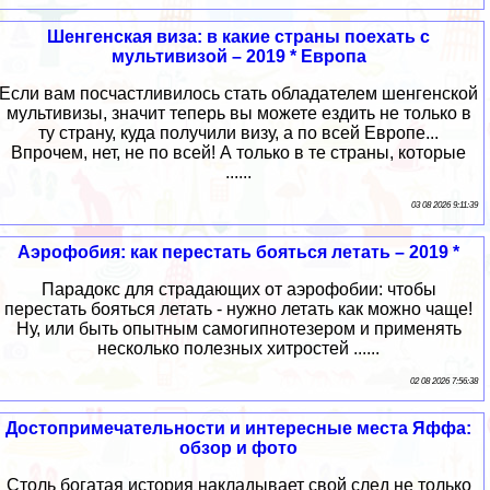
Шенгенская виза: в какие страны поехать с
мультивизой – 2019 * Европа
Если вам посчастливилось стать обладателем шенгенской
мультивизы, значит теперь вы можете ездить не только в
ту страну, куда получили визу, а по всей Европе...
Впрочем, нет, не по всей! А только в те страны, которые
......
03 08 2026 9:11:39
Аэрофобия: как перестать бояться летать – 2019 *
Парадокс для страдающих от аэрофобии: чтобы
перестать бояться летать - нужно летать как можно чаще!
Ну, или быть опытным самогипнотезером и применять
несколько полезных хитростей ......
02 08 2026 7:56:38
Достопримечательности и интересные места Яффа:
обзор и фото
Столь богатая история накладывает свой след не только