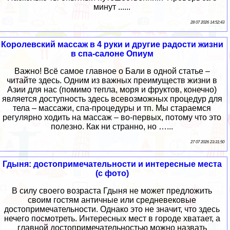
минут ......
28 07 2026 14:52:43
Королевский массаж в 4 руки и другие радости жизни
в спа-салоне Опиум
Важно! Всё самое главное о Бали в одной статье –
читайте здесь. Одним из важных преимуществ жизни в
Азии для нас (помимо тепла, моря и фруктов, конечно)
является доступность здесь всевозможных процедур для
тела – массажи, спа-процедуры и тп. Мы стараемся
регулярно ходить на массаж – во-первых, потому что это
полезно. Как ни странно, но …...
27 07 2026 23:31:50
Гдыня: достопримечательности и интересные места
(с фото)
В силу своего возраста Гдыня не может предложить
своим гостям античные или средневековые
достопримечательности. Однако это не значит, что здесь
нечего посмотреть. Интересных мест в городе хватает, а
главной достопримечательностью можно назвать