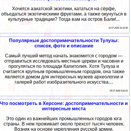
Хочется азиатской экзотики, кататься на сёрфе,
объедаться экзотическими фруктами, а также окунуться в
культурные традиции? Тогда вам на остров Бали!...
10 07 2026 16:33:30
Популярные достопримечательности Тулузы:
список, фото и описание
Самый лучший метод начать знакомится с городом —
отправиться исследовать местные церкви и часовни и
прогуляться по площади Капитолия. Хотя Тулуза и
считается крупным промышленным городом, она также
является домом для интересных музеев археологии и
галерей работ изобразительного искусства....
09 07 2026 9:43:21
Что посмотреть в Херсоне: достопримечательности и
интересные места
Это один из важнейших промышленных городов юга
страны. В нем проживает около трехсот тысяч человек.
Возник на основе укрепления русской армии,