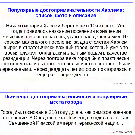
Популярные достопримечательности Харлема:
список, фото и описание
Начало истории Харлем берет еще в 10-ом веке. Уже
тогда появилось название поселения в значении
«высокая песочная насыпь, усаженная деревьями». Из
совсем маленького поселения за два столетия Харлем
вырос в стратегически важный город, который уже в то
время служил голландским знатным родам в качестве
резиденции. Через полтора века город был практически
сожжен дотла из-за того, что большинство построек были
деревянными. Через двадцать лет история повторилась, и
еще раз – через десять....
05 08 2026 3:51:58
Пьяченца: достопримечательности и популярные
места города
Город был основан в 218 году до н.э. как римское военное
поселение. В Средние века Пьяченца входила в состав
Священной Римской империи германской нации....
04 08 2026 15:37:29