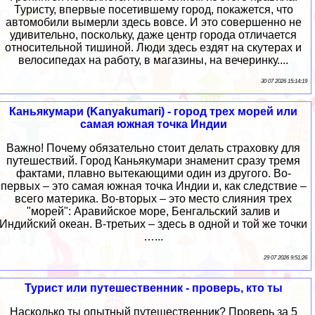
Туристу, впервые посетившему город, покажется, что
автомобили вымерли здесь вовсе. И это совершенно не
удивительно, поскольку, даже центр города отличается
относительной тишиной. Люди здесь ездят на скутерах и
велосипедах на работу, в магазины, на вечеринку....
30 07 2026 15:14:19
Каньякумари (Kanyakumari) - город трех морей или
самая южная точка Индии
Важно! Почему обязательно стоит делать страховку для
путешествий. Город Каньякумари знаменит сразу тремя
фактами, плавно вытекающими один из другого. Во-
первых – это самая южная точка Индии и, как следствие –
всего материка. Во-вторых – это место слияния трех
"морей": Аравийское море, Бенгальский залив и
Индийский океан. В-третьих – здесь в одной и той же точки
…...
29 07 2026 9:51:26
Турист или путешественник - проверь, кто ты
Насколько ты опытный путешественник? Проверь за 5