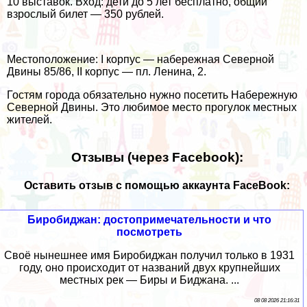
10 выставок. Вход: дети до 5 лет бесплатно, общий
взрослый билет — 350 рублей.
Местоположение: I корпус — набережная Северной
Двины 85/86, II корпус — пл. Ленина, 2.
Гостям города обязательно нужно посетить Набережную
Северной Двины. Это любимое место прогулок местных
жителей.
Отзывы (через Facebook):
Оставить отзыв с помощью аккаунта FaceBook:
Биробиджан: достопримечательности и что
посмотреть
Своё нынешнее имя Биробиджан получил только в 1931
году, оно происходит от названий двух крупнейших
местных рек — Биры и Биджана. ...
08 08 2026 21:16:31