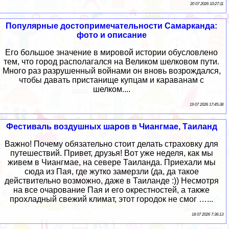
20 07 2026 10:27:11
Популярные достопримечательности Самарканда:
фото и описание
Его большое значение в мировой истории обусловлено
тем, что город располагался на Великом шелковом пути.
Много раз разрушенный войнами он вновь возрождался,
чтобы давать пристанище купцам и караванам с
шелком....
19 07 2026 17:45:38
Фестиваль воздушных шаров в Чиангмае, Таиланд
Важно! Почему обязательно стоит делать страховку для
путешествий. Привет, друзья! Вот уже неделя, как мы
живем в Чиангмае, на севере Таиланда. Приехали мы
сюда из Пая, где жутко замерзли (да, да такое
действительно возможно, даже в Таиланде :)) Несмотря
на все очарование Пая и его окрестностей, а также
прохладный свежий климат, этот городок не смог …...
18 07 2026 7:36:13