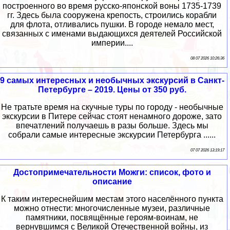
построенного во время русско-японской воны 1735-1739
гг. Здесь была сооружена крепость, строились корабли
для флота, отливались пушки. В городе немало мест,
связанных с именами выдающихся деятелей Российской
империи....
08 07 2026 10:26:36
9 самых интересных и необычных экскурсий в Санкт-
Петербурге – 2019. Цены от 350 руб.
Не тратьте время на скучные туры по городу - необычные
экскурсии в Питере сейчас стоят ненамного дороже, зато
впечатлений получаешь в разы больше. Здесь мы
собрали самые интересные экскурсии Петербурга ......
07 07 2026 13:19:17
Достопримечательности Можги: список, фото и
описание
К таким интереснейшим местам этого населённого пункта
можно отнести: многочисленные музеи, различные
памятники, посвящённые героям-воинам, не
вернувшимся с Великой Отечественной войны, из