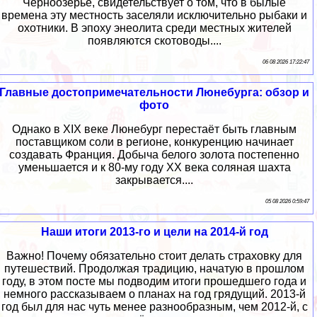
Черноозерье, свидетельствует о том, что в былые
времена эту местность заселяли исключительно рыбаки и
охотники. В эпоху энеолита среди местных жителей
появляются скотоводы....
06 08 2026 17:22:47
Главные достопримечательности Люнебурга: обзор и
фото
Однако в XIX веке Люнебург перестаёт быть главным
поставщиком соли в регионе, конкуренцию начинает
создавать Франция. Добыча белого золота постепенно
уменьшается и к 80-му году XX века соляная шахта
закрывается....
05 08 2026 0:59:47
Наши итоги 2013-го и цели на 2014-й год
Важно! Почему обязательно стоит делать страховку для
путешествий. Продолжая традицию, начатую в прошлом
году, в этом посте мы подводим итоги прошедшего года и
немного рассказываем о планах на год грядущий. 2013-й
год был для нас чуть менее разнообразным, чем 2012-й, с