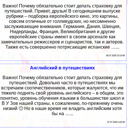
Важно! Почему обязательно стоит делать страховку для
путешествий. Привет, друзья! В сегодняшнем выпуске
рубрики – подборка европейского кино, это картины,
совсем отличные от голливудских, но несомненно
заслуживающие внимания. Германия, Дания, Швеция,
Нидерланды, Франция, Великобритания и другие
европейские страны имеют в своем арсенале как
замечательных режиссеров и сценаристов, так и актеров.
Также есть совершенно потрясающие испанские …...
08 07 2026 23:19:40
Английский в путешествиях
Важно! Почему обязательно стоит делать страховку для
путешествий. Довольно часто в путешествиях мы
встречаем соотечественников, которые жалуются, что им
тяжело поднять свой уровень английского – в общем, это
понятно, уровень обучения языкам в большинстве школ и
В У Зов нашей страны, к сожалению, по-прежнему очень
низкий 🙁 Но в наше время не владеть английским хотя
бы на …...
07 07 2026 3:22:42