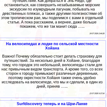
путешествий. Как добраться в Эль Нидо, где
остановиться, как совершить незабываемые морские
экскурсии по изумрудным лагунам, побывать на
девственных пляжах, а также другими полезностями об
этом тропическом рае, мы поделимся с вами в отдельной
статье. А пока расскажем, а вернее, даже больше
покажем, что же так манит сюда …...
24 07 2026 2:44:28
На велосипедах и лодке по сельской местности
Хойана
Важно! Почему обязательно стоит делать страховку для
путешествий. За несколько дней в Хойане, благодаря
тому, что городок это небольшой, велосипеды стали для
нас привычным видом транспорта. А кроме того, со всех
сторон к городу примыкают различные деревеньки,
поэтому окрестности Хойаня также очень удобно
исследовать на велосипеде, что мы и сделали, в один из
дней, приняв …...
23 07 2026 9:37:54
Surfdiscovery теперь и на Шри-Ланке