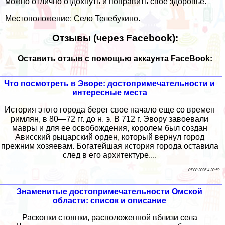
можно отлично отдохнуть и поправить свое здоровье.
Местоположение: Село Телебукино.
Отзывы (через Facebook):
Оставить отзыв с помощью аккаунта FaceBook:
Что посмотреть в Эворе: достопримечательности и
интересные места
История этого города берет свое начало еще со времен
римлян, в 80—72 гг. до н. э. В 712 г. Эвору завоевали
мавры и для ее освобождения, королем был создан
Ависский рыцарский орден, который вернул город
прежним хозяевам. Богатейшая история города оставила
след в его архитектуре....
07 08 2026 4:20:59
Знаменитые достопримечательности Омской
области: список и описание
Раскопки стоянки, расположенной вблизи села