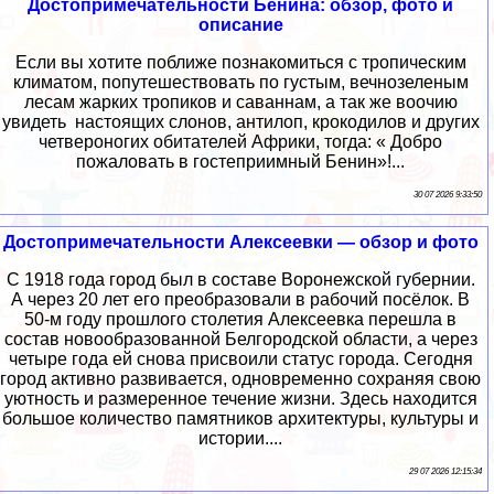
Достопримечательности Бенина: обзор, фото и
описание
Если вы хотите поближе познакомиться с тропическим
климатом, попутешествовать по густым, вечнозеленым
лесам жарких тропиков и саваннам, а так же воочию
увидеть настоящих слонов, антилоп, крокодилов и других
четвероногих обитателей Африки, тогда: « Добро
пожаловать в гостеприимный Бенин»!...
30 07 2026 9:33:50
Достопримечательности Алексеевки — обзор и фото
С 1918 года город был в составе Воронежской губернии.
А через 20 лет его преобразовали в рабочий посёлок. В
50-м году прошлого столетия Алексеевка перешла в
состав новообразованной Белгородской области, а через
четыре года ей снова присвоили статус города. Сегодня
город активно развивается, одновременно сохраняя свою
уютность и размеренное течение жизни. Здесь находится
большое количество памятников архитектуры, культуры и
истории....
29 07 2026 12:15:34