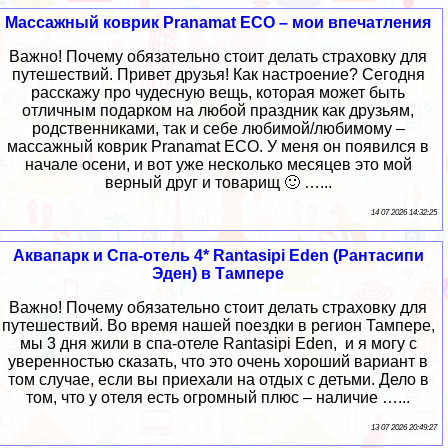
Массажный коврик Pranamat ECO – мои впечатления
Важно! Почему обязательно стоит делать страховку для
путешествий. Привет друзья! Как настроение? Сегодня
расскажу про чудесную вещь, которая может быть
отличным подарком на любой праздник как друзьям,
родственниками, так и себе любимой/любимому –
массажный коврик Pranamat ECO. У меня он появился в
начале осени, и вот уже несколько месяцев это мой
верный друг и товарищ 🙂 …...
14 07 2026 14:32:25
Аквапарк и Спа-отель 4* Rantasipi Eden (Рантасипи
Эден) в Тампере
Важно! Почему обязательно стоит делать страховку для
путешествий. Во время нашей поездки в регион Тампере,
мы 3 дня жили в спа-отеле Rantasipi Eden, и я могу с
уверенностью сказать, что это очень хороший вариант в
том случае, если вы приехали на отдых с детьми. Дело в
том, что у отеля есть огромный плюс – наличие …...
13 07 2026 20:49:27