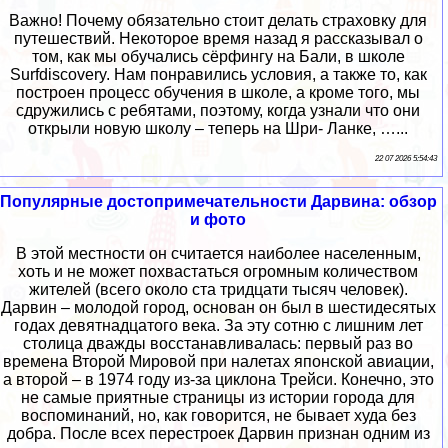
Важно! Почему обязательно стоит делать страховку для
путешествий. Некоторое время назад я рассказывал о
том, как мы обучались сёрфингу на Бали, в школе
Surfdiscovery. Нам понравились условия, а также то, как
построен процесс обучения в школе, а кроме того, мы
сдружились с ребятами, поэтому, когда узнали что они
открыли новую школу – теперь на Шри- Ланке, …...
22 07 2026 5:54:43
Популярные достопримечательности Дарвина: обзор
и фото
В этой местности он считается наиболее населенным,
хоть и не может похвастаться огромным количеством
жителей (всего около ста тридцати тысяч человек).
Дарвин – молодой город, основан он был в шестидесятых
годах девятнадцатого века. За эту сотню с лишним лет
столица дважды восстанавливалась: первый раз во
времена Второй Мировой при налетах японской авиации,
а второй – в 1974 году из-за циклона Трейси. Конечно, это
не самые приятные страницы из истории города для
воспоминаний, но, как говорится, не бывает худа без
добра. После всех перестроек Дарвин признан одним из