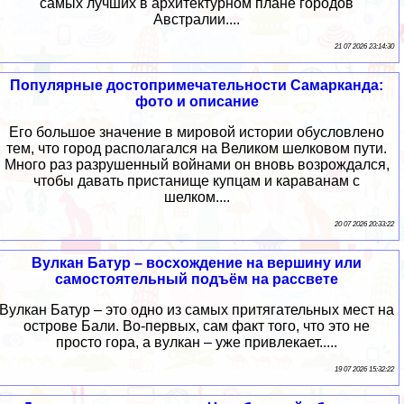
самых лучших в архитектурном плане городов
Австралии....
21 07 2026 23:14:30
Популярные достопримечательности Самарканда:
фото и описание
Его большое значение в мировой истории обусловлено
тем, что город располагался на Великом шелковом пути.
Много раз разрушенный войнами он вновь возрождался,
чтобы давать пристанище купцам и караванам с
шелком....
20 07 2026 20:33:22
Вулкан Батур – восхождение на вершину или
самостоятельный подъём на рассвете
Вулкан Батур – это одно из самых притягательных мест на
острове Бали. Во-первых, сам факт того, что это не
просто гора, а вулкан – уже привлекает.....
19 07 2026 15:32:22