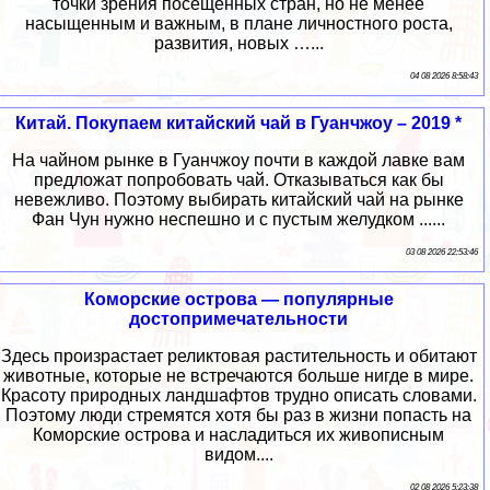
точки зрения посещённых стран, но не менее
насыщенным и важным, в плане личностного роста,
развития, новых …...
04 08 2026 8:58:43
Китай. Покупаем китайский чай в Гуанчжоу – 2019 *
На чайном рынке в Гуанчжоу почти в каждой лавке вам
предложат попробовать чай. Отказываться как бы
невежливо. Поэтому выбирать китайский чай на рынке
Фан Чун нужно неспешно и с пустым желудком ......
03 08 2026 22:53:46
Коморские острова — популярные
достопримечательности
Здесь произрастает реликтовая растительность и обитают
животные, которые не встречаются больше нигде в мире.
Красоту природных ландшафтов трудно описать словами.
Поэтому люди стремятся хотя бы раз в жизни попасть на
Коморские острова и насладиться их живописным
видом....
02 08 2026 5:23:38