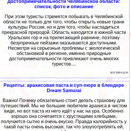
Достопримечательности Челябинской области:
список, фото и описание
При этом туристы стремятся побывать в Челябинской
области не только для того, чтобы открыть новые грани
культуры России, но и для того, чтобы насладиться
прекрасной природой. Область находится в южной части
Уральских гор и на прилегающей равнине, поэтому
безупречные пейзажи оказываются доступными.
Несмотря на серьезные проблемы с экологической
обстановкой в регионе, именно природные
достопримечательности привлекают очень многих
туристов....
18 07 2026 6:11:19
Рецепты: арахисовая паста и суп-пюре в блендере
Dream Samurai
Важно! Почему обязательно стоит делать страховку для
путешествий. Мы не большие любители арахиса в чистом
виде, но вот паста из него идёт у нас на ура. Особенно
хорошо она сочетается с хрустящими хлебцами,
получается сытно и очень вкусно. Правда калорийность у
такой пасты очень высокая, так что злоупотреблять ей,