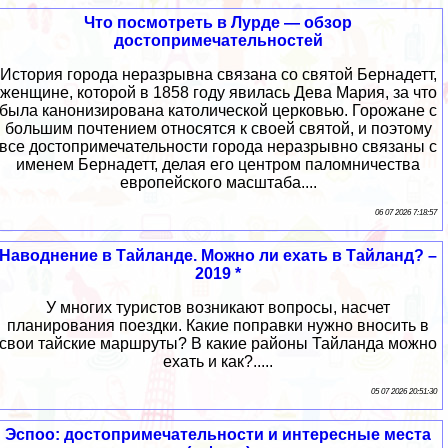
Что посмотреть в Лурде — обзор
достопримечательностей
История города неразрывна связана со святой Бернадетт,
женщине, которой в 1858 году явилась Дева Мария, за что
была канонизирована католической церковью. Горожане с
большим почтением относятся к своей святой, и поэтому
все достопримечательности города неразрывно связаны с
именем Бернадетт, делая его центром паломничества
европейского масштаба....
06 07 2026 7:18:57
Наводнение в Тайланде. Можно ли ехать в Тайланд? –
2019 *
У многих туристов возникают вопросы, насчет
планирования поездки. Какие поправки нужно вносить в
свои тайские маршруты? В какие районы Тайланда можно
ехать и как?.....
05 07 2026 20:51:30
Эспоо: достопримечательности и интересные места