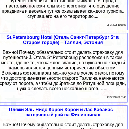
путешественники, посетившие Микулов. У города
настолько положительная энергетика, что ощущение
праздника и веселья тут же охватывает каждого туриста,
ступившего на его территорию....
26 07 2026 18:14:33
St.Petersbourg Hotel (Отель Санкт-Петербург 5* в
Старом городе) – Таллин, Эстония
Важно! Почему обязательно стоит делать страховку для
путешествий. Отель St.Petersbourg расположен в таком
месте, где не то, что каждое здание, но буквально каждый
камень является ценным историческим объектом.
Включать фотоаппарат можно уже в холле отеля, потому
что достопримечательности старого Таллина начинаются
сразу от порога, а чтобы добраться до Ратушной площади,
нужно сделать всего несколько шагов. …...
25 07 2026 11:20:37
Пляжи Эль-Нидо Корон-Корон и Лас-Кабанас –
затерянный рай на Филиппинах
Важно! Почему обязательно стоит делать страховку для