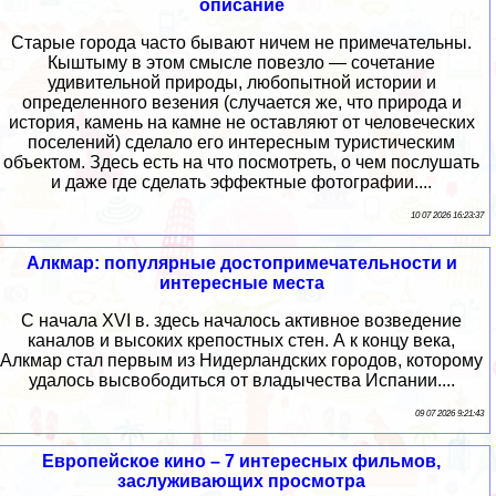
описание
Старые города часто бывают ничем не примечательны.
Кыштыму в этом смысле повезло — сочетание
удивительной природы, любопытной истории и
определенного везения (случается же, что природа и
история, камень на камне не оставляют от человеческих
поселений) сделало его интересным туристическим
объектом. Здесь есть на что посмотреть, о чем послушать
и даже где сделать эффектные фотографии....
10 07 2026 16:23:37
Алкмар: популярные достопримечательности и
интересные места
С начала XVI в. здесь началось активное возведение
каналов и высоких крепостных стен. А к концу века,
Алкмар стал первым из Нидерландских городов, которому
удалось высвободиться от владычества Испании....
09 07 2026 9:21:43
Европейское кино – 7 интересных фильмов,
заслуживающих просмотра