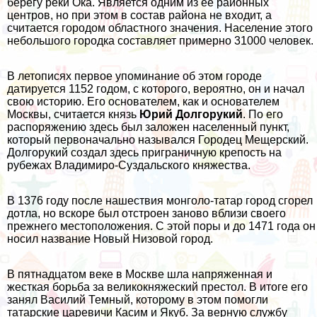
берегу реки Ока. Является одним из ее районных
центров, но при этом в состав района не входит, а
считается городом областного значения. Население этого
небольшого городка составляет примерно 31000 человек.
В летописях первое упоминание об этом городе
датируется 1152 годом, с которого, вероятно, он и начал
свою историю. Его основателем, как и основателем
Москвы, считается князь
Юрий Долгорукий
. По его
распоряжению здесь был заложен населенный пункт,
который первоначально назывался Городец Мещерский.
Долгорукий создал здесь приграничную крепость на
рубежах Владимиро-Суздальского княжества.
В 1376 году после нашествия монголо-татар город сгорел
дотла, но вскоре был отстроен заново вблизи своего
прежнего местоположения. С этой поры и до 1471 года он
носил название Новый Низовой город.
В пятнадцатом веке в Москве шла напряженная и
жесткая борьба за великокняжеский престол. В итоге его
занял Василий Темный, которому в этом помогли
татарские царевичи Касим и Якуб. За верную службу