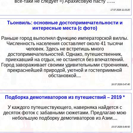
всё-таки не следует =) Арахисовую пасту …...
17 07 2026 11:15:20
Тьонвиль: основные достопримечательности и
интересные места (с фото)
Раньше город выполнял функцию императорской виллы.
Численность населения составляет около 41 тысячи
человек. Здесь не встретишь много
достопримечательностей. Однако, путешественник,
приехавший на отдых, не останется без впечатлений.
Город завораживает своими удивительными строениями,
прекраснейшей природой, уютной и гостеприимной
обстановкой....
16 07 2026 0:47:40
Подборка демотиваторов из путешествий – 2019 *
У каждого путешествующего, наверняка найдется с
десяток фоток с забавными сюжетами. Предлагаю мою
небольшую подборку демотиваторов из Азии....
15 07 2026 6:49:50