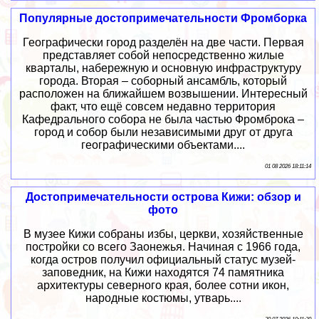
Популярные достопримечательности Фромборка
Географически город разделён на две части. Первая
представляет собой непосредственно жилые
кварталы, набережную и основную инфраструктуру
города. Вторая – соборный ансамбль, который
расположен на ближайшем возвышении. Интересный
факт, что ещё совсем недавно территория
Кафедрального собора не была частью Фромброка –
город и собор были независимыми друг от друга
географическими объектами....
01 08 2026 18:11:14
Достопримечательности острова Кижи: обзор и
фото
В музее Кижи собраны избы, церкви, хозяйственные
постройки со всего Заонежья. Начиная с 1966 года,
когда остров получил официальный статус музей-
заповедник, на Кижи находятся 74 памятника
архитектуры северного края, более сотни икон,
народные костюмы, утварь....