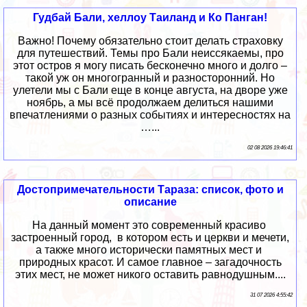
Гудбай Бали, хеллоу Таиланд и Ко Панган!
Важно! Почему обязательно стоит делать страховку
для путешествий. Темы про Бали неиссякаемы, про
этот остров я могу писать бесконечно много и долго –
такой уж он многогранный и разносторонний. Но
улетели мы с Бали еще в конце августа, на дворе уже
ноябрь, а мы всё продолжаем делиться нашими
впечатлениями о разных событиях и интересностях на
…...
02 08 2026 19:46:41
Достопримечательности Тараза: список, фото и
описание
На данный момент это современный красиво
застроенный город, в котором есть и церкви и мечети,
а также много исторически памятных мест и
природных красот. И самое главное – загадочность
этих мест, не может никого оставить равнодушным....
31 07 2026 4:55:42