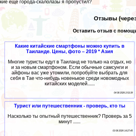
кие еще города-скалолазы я пропустил?
Отзывы (через
Оставить отзыв с помощь
Какие китайские смартфоны можно купить в
Таиланде. Цены, фото – 2019 * Азия
Многие туристы едут в Таиланд не только на отдых, но
и за новым смартфоном. Если обычные самсунги и
айфоны вас уже утомили, попробуйте выбрать для
себя в Тае что-нибудь новенькое среди новомодных
китайских моделей......
04 08 2026 2:53:39
Турист или путешественник - проверь, кто ты
Насколько ты опытный путешественник? Проверь за 5
минут ......
03 08 2026 14:27:45