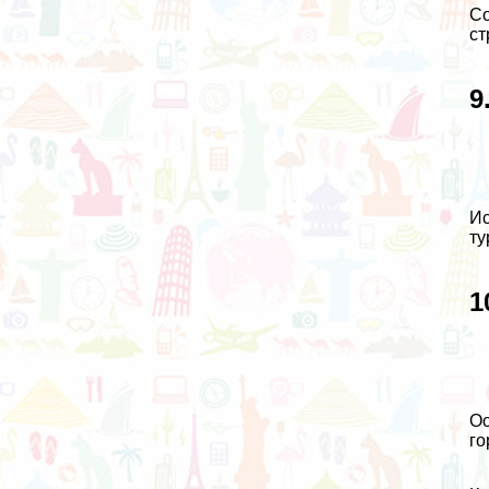
Со
ст
9
Ис
ту
1
Ос
го