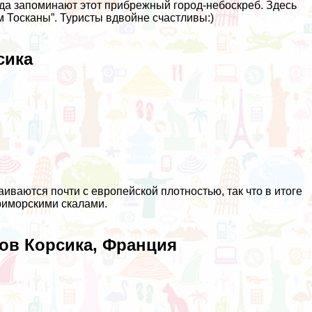
да запоминают этот прибрежный город-небоскреб. Здесь
м Тосканы”. Туристы вдвойне счастливы:)
сика
аиваются почти с европейской плотностью, так что в итоге
риморскими скалами.
ров Корсика, Франция