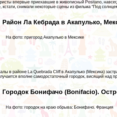
ристы впервые приехавшие в живописный Positano, навсег
, кстати, снимали некоторые сцены из фильма “Под солнце
. Район Ла Кебрада в Акапулько, Мек
На фото: пригород Акапулько в Мексике
алы в районе La Quebrada Cliff в Акапулько (Мексика) застр
лучается вполне самодостаточный городок, висящий над п
. Городок Бонифачо (Bonifacio). Ост
На фото: городок на краю обрыва: Бонифачо. Франция