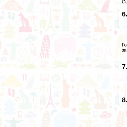
Се
6
Го
за
7
8