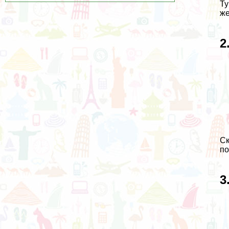
Ту
же
2
Ск
по
3