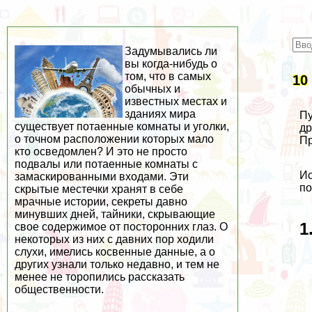
Задумывались ли
вы когда-нибудь о
том, что в самых
10
обычных и
известных местах и
зданиях мира
Пу
существует потаенные комнаты и уголки,
др
о точном расположении которых мало
Пр
кто осведомлен? И это не просто
подвалы или потаенные комнаты с
Ис
замаскированными входами. Эти
по
скрытые местечки хранят в себе
мрачные истории, секреты давно
минувших дней, тайники, скрывающие
1
свое содержимое от посторонних глаз. О
некоторых из них с давних пор ходили
слухи, имелись косвенные данные, а о
других узнали только недавно, и тем не
менее не торопились рассказать
общественности.