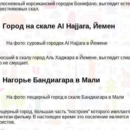
лоснежный корсиканский городок Бонифачо, выглядит ест
вестняковых скал.
. Город на скале Al Hajjara, Йемен
На фото: суровый городок Al Hajjara в Йемене
осший в скалу город Аль Хаджара в Йемене, выглядит сли
о не смущает.
. Нагорье Бандиагара в Мали
На фото: пещерный город в скале Бандиагара в Мали
щерный город, большая часть “построек” которого импланти
нтези-фильму. В настоящее время это поселение является
ристов.