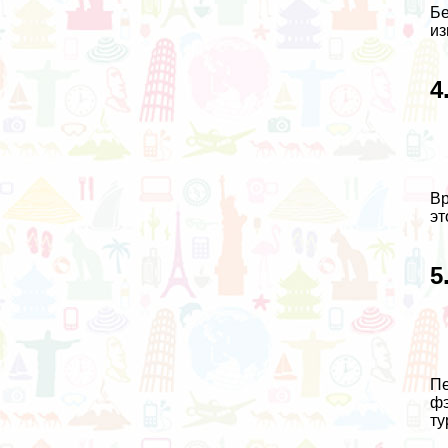
Бе
из
4
Вр
эт
5
Пе
фэ
ту