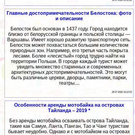
30 07 2026 10:11:30
Главные достопримечательности Белостока: фото
и описание
Белосток был основан в 1437 году. Город находится
близко от белорусской границы и польской столицы —
Варшавы. Имеет хорошо развитую транспортную сеть.
Белосток может похвастаться большим количеством
природных зон. Например, его третья часть покрыта
лесами. Более «лесистый» город трудно найти на
территории Польши. В городе каждый турист может
увидеть множество старинных и современных
архитектурных достопримечательностей. Это могут
быть различные церкви, дворцы, памятники, парки,
театры....
28 07 2026 10:12:53
Особенности аренды мотобайка на островах
Тайланда – 2019 *
Без аренды мотобайка осваивать острова Тайланда,
такие как Самуи, Ланта, Панган, Тао и Чанг туристам
бывает неудобно. Однако и с мотобайком на островах