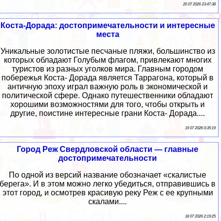
20 07 2026 23:47:38
Коста-Дорада: достопримечательности и интересные
места
Уникальные золотистые песчаные пляжи, большинство из
которых обладают Голубым флагом, привлекают многих
туристов из разных уголков мира. Главным городом
побережья Коста- Дорада является Таррагона, который в
античную эпоху играл важную роль в экономической и
политической сфере. Однако путешественники обладают
хорошими возможностями для того, чтобы открыть и
другие, поистине интересные грани Коста- Дорада....
19 07 2026 0:35:19
Город Реж Свердловской области — главные
достопримечательности
По одной из версий название обозначает «скалистые
берега». И в этом можно легко убедиться, отправившись в
этот город, и осмотрев красивую реку Реж с ее крупными
скалами....
18 07 2026 2:19:25