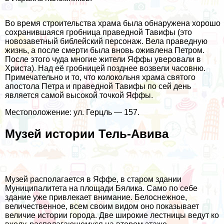
Во время строительства храма была обнаружена хорошо
сохранившаяся гробница праведной Тавифы (это
новозаветный библейский персонаж. Вела праведную
жизнь, а после смерти была вновь оживлена Петром.
После этого чуда многие жители Яффы уверовали в
Христа). Над её гробницей позднее возвели часовню.
Примечательно и то, что колокольня храма святого
апостола Петра и праведной Тавифы по сей день
является самой высокой точкой Яффы.
Местоположение: ул. Герцль — 157.
Музей истории Тель-Авива
Музей располагается в Яффе, в старом здании
Муниципалитета на площади Бялика. Само по себе
здание уже привлекает внимание. Белоснежное,
величественное, всем своим видом оно показывает
величие истории города. Две широкие лестницы ведут ко