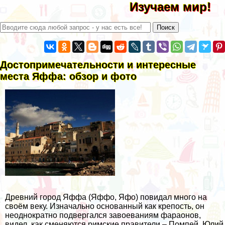
Изучаем мир!
Достопримечательности и интересные
места Яффа: обзор и фото
Древний город Яффа (Яффо, Яфо) повидал много на
своём веку. Изначально основанный как крепость, он
неоднократно подвергался завоеваниям фараонов,
видел, как сменяются римские правители – Помпей, Юлий