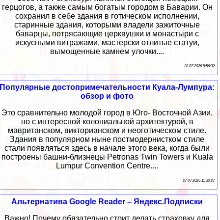
герцогов, а также самым богатым городом в Баварии. Он
сохранил в себе здания в готическом исполнении,
старинные здания, которыми владели зажиточные
баварцы, потрясающие церквушки и монастыри с
искусными витражами, мастерски отлитые статуи,
вымощенные камнем улочки....
28 07 2026 5:56:32
Популярные достопримечательности Куала-Лумпура:
обзор и фото
Это сравнительно молодой город в Юго- Восточной Азии,
но с интересной колониальной архитектурой, в
мавританском, викторианском и неоготическом стиле.
Здания в популярном ныне постмодернистком стиле
стали появляться здесь в начале этого века, когда были
построены башни-близнецы Petronas Twin Towers и Kuala
Lumpur Convention Centre....
27 07 2026 11:30:27
Альтернатива Google Reader – Яндекс.Подписки
Важно! Почему обязательно стоит делать страховку для