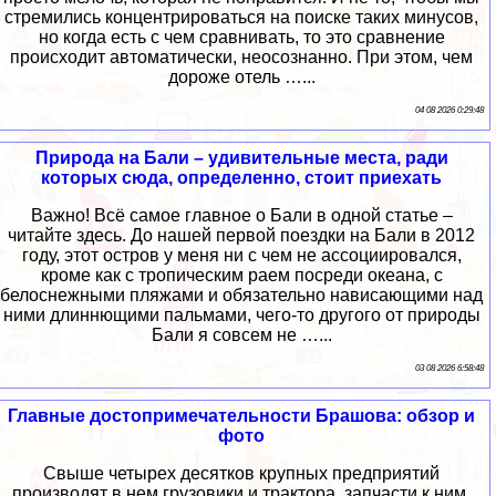
стремились концентрироваться на поиске таких минусов,
но когда есть с чем сравнивать, то это сравнение
происходит автоматически, неосознанно. При этом, чем
дороже отель …...
04 08 2026 0:29:48
Природа на Бали – удивительные места, ради
которых сюда, определенно, стоит приехать
Важно! Всё самое главное о Бали в одной статье –
читайте здесь. До нашей первой поездки на Бали в 2012
году, этот остров у меня ни с чем не ассоциировался,
кроме как с тропическим раем посреди океана, с
белоснежными пляжами и обязательно нависающими над
ними длиннющими пальмами, чего-то другого от природы
Бали я совсем не …...
03 08 2026 6:58:48
Главные достопримечательности Брашова: обзор и
фото
Свыше четырех десятков крупных предприятий
производят в нем грузовики и трактора, запчасти к ним,