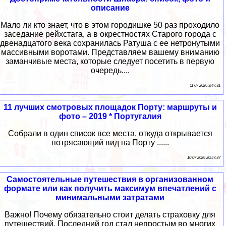
описание
Мало ли кто знает, что в этом городишке 50 раз проходило
заседание рейхстага, а в окрестностях Старого города с
двенадцатого века сохранилась Ратуша с ее нетронутыми
массивными воротами. Представляем вашему вниманию
заманчивые места, которые следует посетить в первую
очередь....
11 07 2026 9:47:31
11 лучших смотровых площадок Порту: маршруты и
фото – 2019 * Португалия
Собрали в один список все места, откуда открывается
потрясающий вид на Порту ......
10 07 2026 20:57:37
Самостоятельные путешествия в организованном
формате или как получить максимум впечатлений с
минимальными затратами
Важно! Почему обязательно стоит делать страховку для
путешествий. Последний год стал непростым во многих