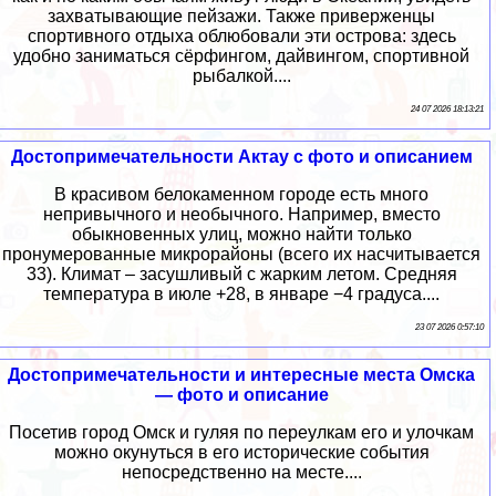
захватывающие пейзажи. Также приверженцы
спортивного отдыха облюбовали эти острова: здесь
удобно заниматься сёрфингом, дайвингом, спортивной
рыбалкой....
24 07 2026 18:13:21
Достопримечательности Актау с фото и описанием
В красивом белокаменном городе есть много
непривычного и необычного. Например, вместо
обыкновенных улиц, можно найти только
пронумерованные микрорайоны (всего их насчитывается
33). Климат – засушливый с жарким летом. Средняя
температура в июле +28, в январе −4 градуса....
23 07 2026 0:57:10
Достопримечательности и интересные места Омска
— фото и описание
Посетив город Омск и гуляя по переулкам его и улочкам
можно окунуться в его исторические события
непосредственно на месте....