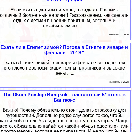
Если ехать с детьми на море, то отдых в Греции -
отличный бюджетный вариант! Рассказываем, как сделать
отдых с детьми в Греции приятным, веселым и
незабываемым ......
06 08 2026 15:52:58
Ехать ли в Египет зимой? Погода в Египте в январе и
феврале – 2019 *
Ехать в Египет зимой, в январе и феврале выгодно тем,
кто плохо переносит жару, толпы пляжников и высокие
цены ......
05 08 2026 17:20:28
The Okura Prestige Bangkok – элегантный 5* отель в
Бангкоке
Важно! Почему обязательно стоит делать страховку для
путешествий. Довольно редко случается такое, чтобы
какой-либо отель был идеален по всем параметрам. Чаще
всего, обязательно найдётся какой-нибудь недостаток, или
просто мелочь, которая не понравится. И не то, чтобы мы