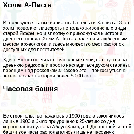
Холм А-Писга
Используются также варианты Га-писга и Ха-писга. Этот
холм позволяет лицезреть не только живописные виды
старой Яффы, но и вплотную прикоснуться к истории
древнего города. Холм А-Писга является излюбленным
местом археологов, и здесь множество мест раскопок,
доступных для посетителей.
Здесь можно посчитать культурные слои, наткнуться на
древнюю редкость и просто насладиться духом старины,
парящим над раскопками. Каково это – прикоснуться к
земле, возраст которой более 5 000 лет.
Часовая башня
Её строительство началось в 1900 году, а закончилось
лишь в 1903 и было приурочено к 25-летию со дня
коронования султана Абдул-Хамида II. До постройки этой
башки все часы располагались лишь на часовнях