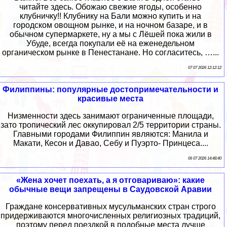
читайте здесь. Обожаю свежие ягоды, особенно
клубничку!! Клубнику на Бали можно купить и на
городском овощном рынке, и на ночном базаре, и в
обычном супермаркете, ну а мы с Лёшей пока жили в
Убуде, всегда покупали её на еженедельном
органическом рынке в Пенестанане. Но согласитесь, …...
07 07 2026 12:12:12
Филиппины: популярные достопримечательности и
красивые места
Низменности здесь занимают ограниченные площади,
зато тропический лес оккупировал 2/5 территории страны.
Главными городами Филиппин являются: Манила и
Макати, Кесон и Давао, Себу и Пуэрто- Принцеса....
06 07 2026 14:48:40
«Жена хочет поехать, а я отговариваю»: какие
обычные вещи запрещены в Саудовской Аравии
Граждане консервативных мусульманских стран строго
придерживаются многочисленных религиозных традиций,
поэтому перед поездкой в подобные места лучше