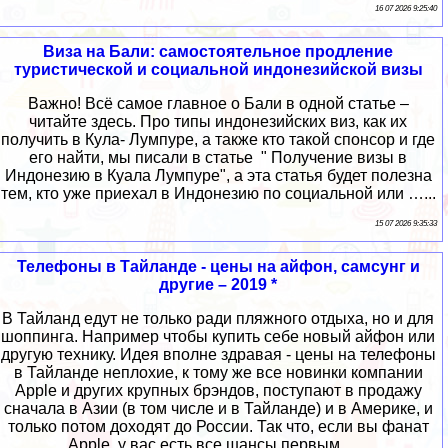
16 07 2026 9:25:40
Виза на Бали: самостоятельное продление
туристической и социальной индонезийской визы
Важно! Всё самое главное о Бали в одной статье –
читайте здесь. Про типы индонезийских виз, как их
получить в Кула- Лумпуре, а также кто такой спонсор и где
его найти, мы писали в статье " Получение визы в
Индонезию в Куала Лумпуре", а эта статья будет полезна
тем, кто уже приехал в Индонезию по социальной или …...
15 07 2026 9:35:33
Телефоны в Тайланде - цены на айфон, самсунг и
другие – 2019 *
В Тайланд едут не только ради пляжного отдыха, но и для
шоппинга. Например чтобы купить себе новый айфон или
другую технику. Идея вполне здравая - цены на телефоны
в Тайланде неплохие, к тому же все новинки компании
Apple и других крупных брэндов, поступают в продажу
сначала в Азии (в том числе и в Тайланде) и в Америке, и
только потом доходят до России. Так что, если вы фанат
Apple, у вас есть все шансы первым ......