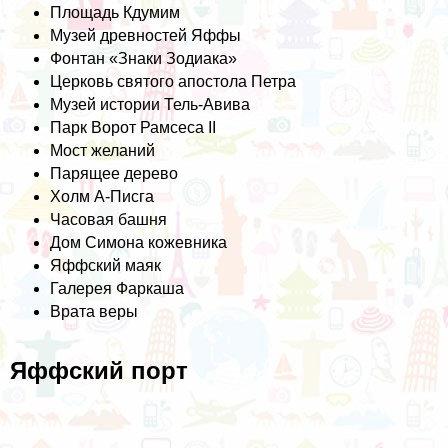
Площадь Кдумим
Музей древностей Яффы
Фонтан «Знаки Зодиака»
Церковь святого апостола Петра
Музей истории Тель-Авива
Парк Ворот Рамсеса II
Мост желаний
Парящее дерево
Холм А-Писга
Часовая башня
Дом Симона кожевника
Яффский маяк
Галерея Фаркаша
Врата веры
Яффский порт