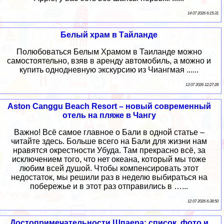
14 07 2026 6:15:31
Белый храм в Тайланде
Полюбоваться Белым Храмом в Таиланде можно
самостоятельно, взяв в аренду автомобиль, а можно и
купить однодневную экскурсию из Чиангмая ......
13 07 2026 12:27:28
Aston Canggu Beach Resort – новый современный
отель на пляже в Чангу
Важно! Всё самое главное о Бали в одной статье –
читайте здесь. Больше всего на Бали для жизни нам
нравятся окрестности Убуда. Там прекрасно всё, за
исключением того, что нет океана, который мы тоже
любим всей душой. Чтобы компенсировать этот
недостаток, мы решили раз в неделю выбираться на
побережье и в этот раз отправились в …...
12 07 2026 6:38:50
Достопримечательности Шпаера: список, фото и