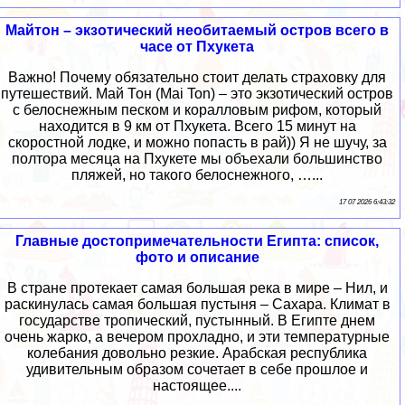
Майтон – экзотический необитаемый остров всего в
часе от Пхукета
Важно! Почему обязательно стоит делать страховку для
путешествий. Май Тон (Mai Ton) – это экзотический остров
с белоснежным песком и коралловым рифом, который
находится в 9 км от Пхукета. Всего 15 минут на
скоростной лодке, и можно попасть в рай)) Я не шучу, за
полтора месяца на Пхукете мы объехали большинство
пляжей, но такого белоснежного, …...
17 07 2026 6:43:32
Главные достопримечательности Египта: список,
фото и описание
В стране протекает самая большая река в мире – Нил, и
раскинулась самая большая пустыня – Сахара. Климат в
государстве тропический, пустынный. В Египте днем
очень жарко, а вечером прохладно, и эти температурные
колебания довольно резкие. Арабская республика
удивительным образом сочетает в себе прошлое и
настоящее....