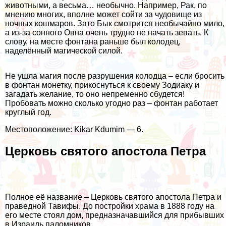
животными, а весьма… необычно. Например, Рак, по
мнению многих, вполне может сойти за чудовище из
ночных кошмаров. Зато Бык смотрится необычайно мило,
а из-за сонного Овна очень трудно не начать зевать. К
слову, на месте фонтана раньше был колодец,
наделённый магической силой.
Не ушла магия после разрушения колодца – если бросить
в фонтан монетку, прикоснуться к своему Зодиаку и
загадать желание, то оно непременно сбудется!
Пробовать можно сколько угодно раз – фонтан работает
круглый год.
Местоположение: Kikar Kdumim — 6.
Церковь святого апостола Петра
Полное её название – Церковь святого апостола Петра и
праведной Тавифы. До постройки храма в 1888 году на
его месте стоял дом, предназначавшийся для прибывших
в Израиль паломников.