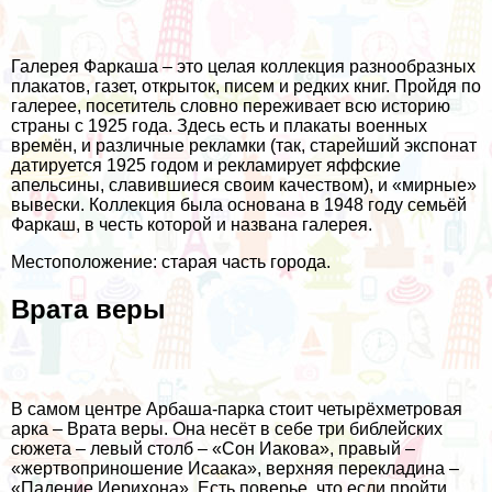
Галерея Фаркаша – это целая коллекция разнообразных
плакатов, газет, открыток, писем и редких книг. Пройдя по
галерее, посетитель словно переживает всю историю
страны с 1925 года. Здесь есть и плакаты военных
времён, и различные рекламки (так, старейший экспонат
датируется 1925 годом и рекламирует яффские
апельсины, славившиеся своим качеством), и «мирные»
вывески. Коллекция была основана в 1948 году семьёй
Фаркаш, в честь которой и названа галерея.
Местоположение: старая часть города.
Врата веры
В самом центре Арбаша-парка стоит четырёхметровая
арка – Врата веры. Она несёт в себе три библейских
сюжета – левый столб – «Сон Иакова», правый –
«жертвоприношение Исаака», верхняя перекладина –
«Падение Иерихона». Есть поверье, что если пройти