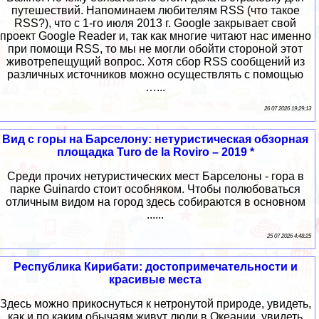
путешествий. Напоминаем любителям RSS (что такое
RSS?), что c 1-го июля 2013 г. Google закрывает свой
проект Google Reader и, так как многие читают нас именно
при помощи RSS, то мы не могли обойти стороной этот
животрепещущий вопрос. Хотя сбор RSS сообщений из
различных источников можно осуществлять с помощью
…...
26 07 2026 19:29:13
Вид с горы на Барселону: нетуристическая обзорная
площадка Turo de la Roviro – 2019 *
Среди прочих нетуристических мест Барселоны - гора в
парке Guinardo стоит особняком. Чтобы полюбоваться
отличным видом на город здесь собираются в основном
......
25 07 2026 4:48:25
Республика Кирибати: достопримечательности и
красивые места
Здесь можно прикоснуться к нетронутой природе, увидеть,
как и по каким обычаям живут люди в Океании, увидеть