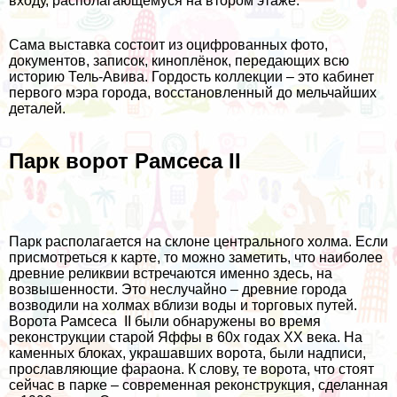
входу, располагающемуся на втором этаже.
Сама выставка состоит из оцифрованных фото,
документов, записок, киноплёнок, передающих всю
историю Тель-Авива. Гордость коллекции – это кабинет
первого мэра города, восстановленный до мельчайших
деталей.
Парк ворот Рамсеса II
Парк располагается на склоне центрального холма. Если
присмотреться к карте, то можно заметить, что наиболее
древние реликвии встречаются именно здесь, на
возвышенности. Это неслучайно – древние города
возводили на холмах вблизи воды и торговых путей.
Ворота Рамсеса II были обнаружены во время
реконструкции старой Яффы в 60х годах XX века. На
каменных блоках, украшавших ворота, были надписи,
прославляющие фараона. К слову, те ворота, что стоят
сейчас в парке – современная реконструкция, сделанная