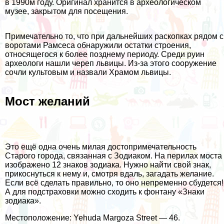
в 1990м году. Оригинал хранится в археологическом
музее, закрытом для посещения.
Примечательно то, что при дальнейших раскопках рядом с
воротами Рамсеса обнаружили остатки строения,
относящегося к более позднему периоду. Среди руин
археологи нашли череп львицы. Из-за этого сооружение
сочли культовым и назвали Храмом львицы.
Мост желаний
Это ещё одна очень милая достопримечательность
Старого города, связанная с Зодиаком. На перилах моста
изображено 12 знаков зодиака. Нужно найти свой знак,
прикоснуться к нему и, смотря вдаль, загадать желание.
Если всё сделать правильно, то оно непременно сбудется!
А для подстраховки можно сходить к фонтану «Знаки
зодиака».
Местоположение: Yehuda Margoza Street — 46.