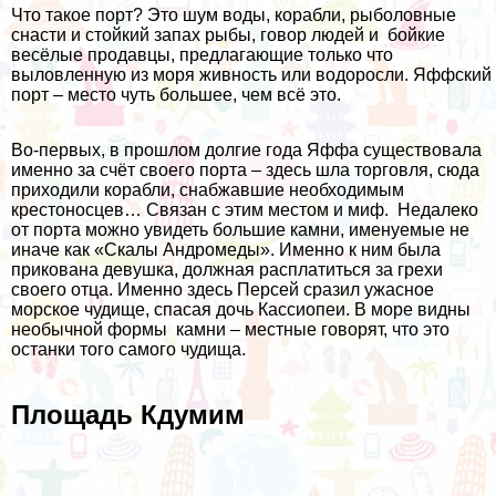
Что такое порт? Это шум воды, корабли, рыболовные
снасти и стойкий запах рыбы, говор людей и бойкие
весёлые продавцы, предлагающие только что
выловленную из моря живность или водоросли. Яффский
порт – место чуть большее, чем всё это.
Во-первых, в прошлом долгие года Яффа существовала
именно за счёт своего порта – здесь шла торговля, сюда
приходили корабли, снабжавшие необходимым
крестоносцев… Связан с этим местом и миф. Недалеко
от порта можно увидеть большие камни, именуемые не
иначе как «Скалы Андромеды». Именно к ним была
прикована девушка, должная расплатиться за грехи
своего отца. Именно здесь Персей сразил ужасное
морское чудище, спасая дочь Кассиопеи. В море видны
необычной формы камни – местные говорят, что это
останки того самого чудища.
Площадь Кдумим