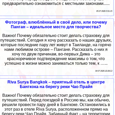
предварительно ознакомиться с местными законами......
05 07 2026 5:51:15
Фотограф, влюблённый в своё дело, или почему
Панган – идеальное место для творчества?
Важно! Почему обязательно стоит делать страховку для
путешествий. Сегодня я хочу рассказать о наших друзьях,
которые последние пару лет живут в Таиланде, на горячо
нами любимом острове – Пангане. Рассказать о них я
хочу по двум причинам, во-первых Дима – это
красноречивое подтверждение максимы о том, что
успешно в жизни можно заниматься только тем, к …...
04 07 2026 22:28:13
Riva Surya Bangkok – приятный отель в центре
Бангкока на берегу реки Чао Прайя
Важно! Почему обязательно стоит делать страховку для
путешествий. Перед поездкой в Россию мы, как обычно,
решили провести пару дней в Бангкоке. Остановились в
этот раз в отеле Riva Surya, расположенном прямо на
берегу реки Чао Прайя. Забавный факт – на территории