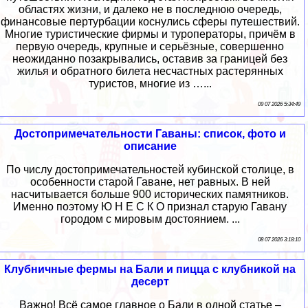
областях жизни, и далеко не в последнюю очередь,
финансовые пертурбации коснулись сферы путешествий.
Многие туристические фирмы и туроператоры, причём в
первую очередь, крупные и серьёзные, совершенно
неожиданно позакрывались, оставив за границей без
жилья и обратного билета несчастных растерянных
туристов, многие из …...
09 07 2026 5:34:49
Достопримечательности Гаваны: список, фото и
описание
По числу достопримечательностей кубинской столице, в
особенности старой Гаване, нет равных. В ней
насчитывается больше 900 исторических памятников.
Именно поэтому Ю Н Е С К О признал старую Гавану
городом с мировым достоянием. ...
08 07 2026 3:18:10
Клубничные фермы на Бали и пицца с клубникой на
десерт
Важно! Всё самое главное о Бали в одной статье –