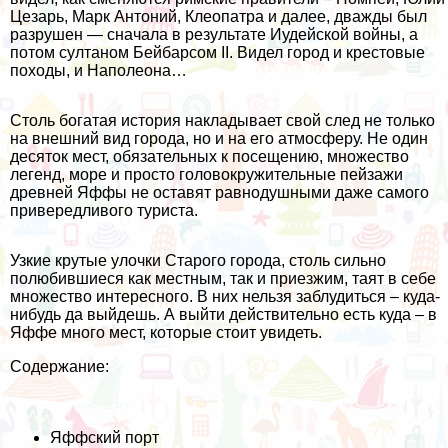
Цезарь, Марк Антоний, Клеопатра и далее, дважды был
разрушен — сначала в результате Иудейской войны, а
потом султаном Бейбарсом II. Видел город и крестовые
походы, и Наполеона…
Столь богатая история накладывает свой след не только
на внешний вид города, но и на его атмосферу. Не один
десяток мест, обязательных к посещению, множество
легенд, море и просто головокружительные пейзажи
древней Яффы не оставят равнодушными даже самого
привередливого туриста.
Узкие крутые улочки Старого города, столь сильно
полюбившиеся как местным, так и приезжим, таят в себе
множество интересного. В них нельзя заблудиться – куда-
нибудь да выйдешь. А выйти действительно есть куда – в
Яффе много мест, которые стоит увидеть.
Содержание:
Яффский порт