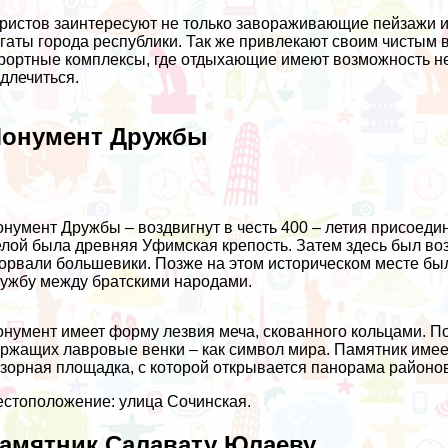
ристов заинтересуют не только завораживающие пейзажи и
гаты города республики. Так же привлекают своим чистым 
рортные комплексы, где отдыхающие имеют возможность не
длечиться.
онумент Дружбы
нумент Дружбы – воздвигнут в честь 400 – летия присоеди
лой была древняя Уфимская крепость. Затем здесь был во
орвали большевики. Позже на этом историческом месте б
ужбу между братскими народами.
нумент имеет форму лезвия меча, скованного кольцами. П
ржащих лавровые венки – как символ мира. Памятник имеет
зорная площадка, с которой открывается панорама районо
стоположение: улица Сочинская.
амятник Салавату Юлаеву