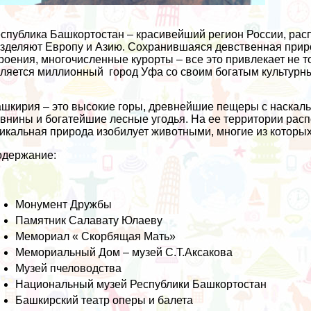
спублика Башкортостан – красивейший регион России, рас
зделяют Европу и Азию. Сохранившаяся девственная приро
роения, многочисленные курорты – все это привлекает не т
ляется миллионный город Уфа со своим богатым культурн
шкирия – это высокие горы, древнейшие пещеры с наскаль
внины и богатейшие лесные угодья. На ее территории рас
икальная природа изобилует животными, многие из которых
одержание:
Монумент Дружбы
Памятник Салавату Юлаеву
Мемориал « Скорбящая Мать»
Мемориальный Дом – музей С.Т.Аксакова
Музей пчеловодства
Национальный музей Республики Башкортостан
Башкирский театр оперы и балета