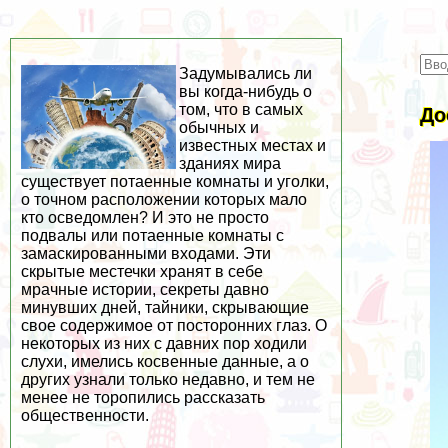
Задумывались ли
вы когда-нибудь о
том, что в самых
До
обычных и
известных местах и
зданиях мира
существует потаенные комнаты и уголки,
о точном расположении которых мало
кто осведомлен? И это не просто
подвалы или потаенные комнаты с
замаскированными входами. Эти
скрытые местечки хранят в себе
мрачные истории, секреты давно
минувших дней, тайники, скрывающие
свое содержимое от посторонних глаз. О
некоторых из них с давних пор ходили
слухи, имелись косвенные данные, а о
других узнали только недавно, и тем не
менее не торопились рассказать
общественности.