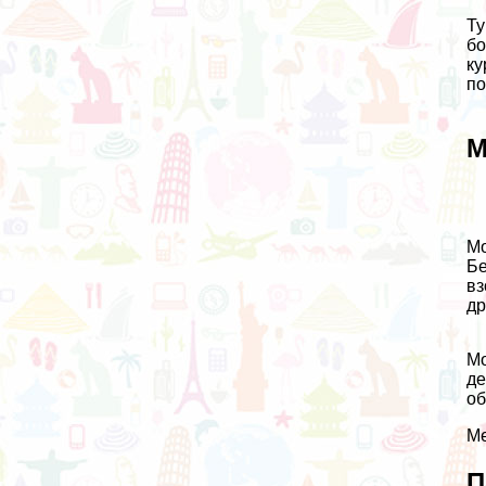
Ту
бо
ку
по
М
Мо
Бе
вз
др
Мо
де
об
Ме
П