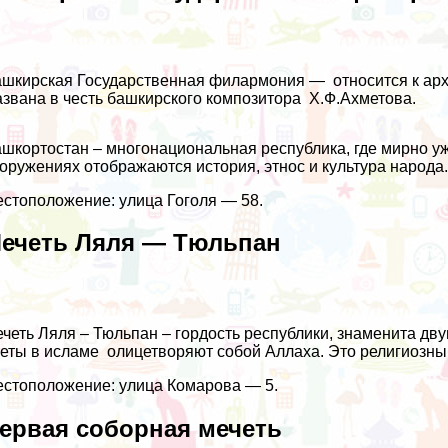
шкирская Государственная филармония — относится к арх
звана в честь башкирского композитора Х.Ф.Ахметова.
шкортостан – многонациональная республика, где мирно у
оружениях отображаются история, этнос и культура народа
стоположение: улица Гоголя — 58.
ечеть Ляля — Тюльпан
четь Ляля – Тюльпан – гордость республики, знаменита д
еты в исламе олицетворяют собой Аллаха. Это религиозны
стоположение: улица Комарова — 5.
ервая соборная мечеть