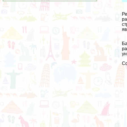
Ре
ра
ст
яв
Ба
ра
ун
С