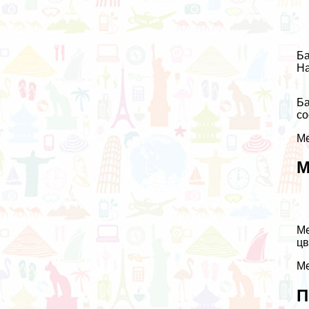
Ба
На
Ба
со
Ме
М
Ме
цв
Ме
П