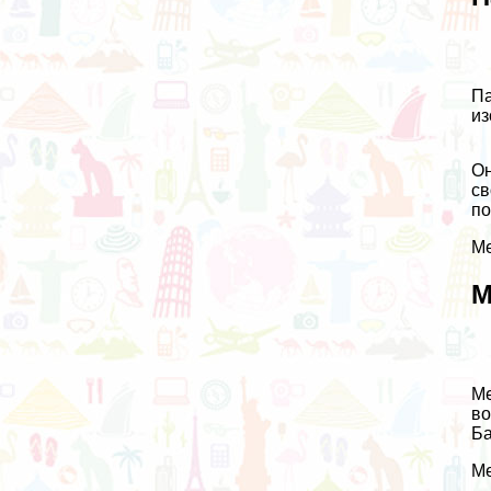
Па
из
Он
св
по
Ме
М
Ме
во
Ба
Ме