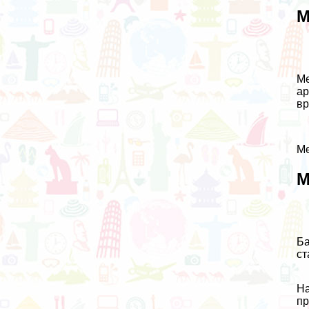
М
Ме
ар
вр
Ме
М
Ба
ст
На
пр