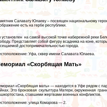
мятник Салавату Юлаеву – посвящен национальному герою 
ображение есть на гербе республики.
 установлен на самой высокой точке набережной реки Бел
ободу. Представляет собой фигуру всадника на коне, кото
сещаемой достопримечательностью города.
стоположение: Уфа, сквер имени Салавата Юлаева.
емориал «Скорбящая Мать»
мориал «Скорбящая мать» — находится в Уфе рядом с па
йнах. Это бронзовая скульптура Матери, окруженная гран
шкортостана, ставшими жертвами военных конфликтов.
стоположение: улица Комарова — 2.