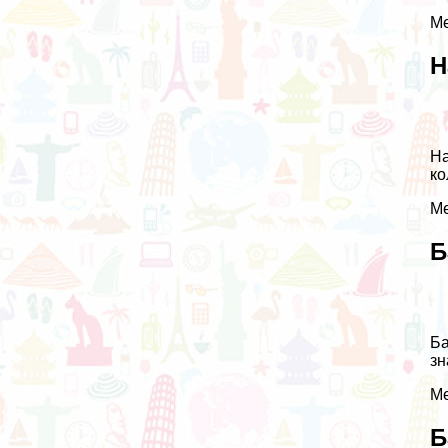
Ме
Н
На
ко
Ме
Б
Ба
зн
Ме
Б