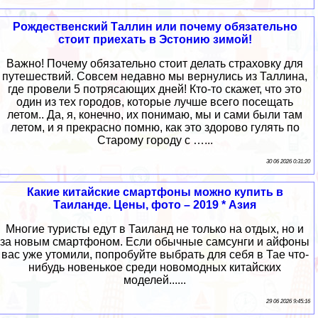
Рождественский Таллин или почему обязательно
стоит приехать в Эстонию зимой!
Важно! Почему обязательно стоит делать страховку для
путешествий. Совсем недавно мы вернулись из Таллина,
где провели 5 потрясающих дней! Кто-то скажет, что это
один из тех городов, которые лучше всего посещать
летом.. Да, я, конечно, их понимаю, мы и сами были там
летом, и я прекрасно помню, как это здорово гулять по
Старому городу с …...
30 06 2026 0:31:20
Какие китайские смартфоны можно купить в
Таиланде. Цены, фото – 2019 * Азия
Многие туристы едут в Таиланд не только на отдых, но и
за новым смартфоном. Если обычные самсунги и айфоны
вас уже утомили, попробуйте выбрать для себя в Тае что-
нибудь новенькое среди новомодных китайских
моделей......
29 06 2026 9:45:16