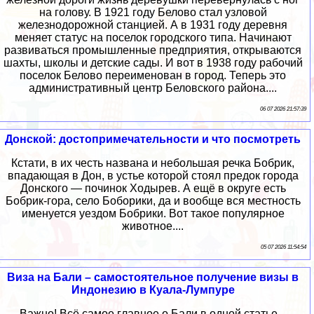
на голову. В 1921 году Белово стал узловой
железнодорожной станцией. А в 1931 году деревня
меняет статус на поселок городского типа. Начинают
развиваться промышленные предприятия, открываются
шахты, школы и детские сады. И вот в 1938 году рабочий
поселок Белово переименован в город. Теперь это
административный центр Беловского района....
06 07 2026 21:57:39
Донской: достопримечательности и что посмотреть
Кстати, в их честь названа и небольшая речка Бобрик,
впадающая в Дон, в устье которой стоял предок города
Донского — починок Ходырев. А ещё в округе есть
Бобрик-гора, село Боборики, да и вообще вся местность
именуется уездом Бобрики. Вот такое популярное
животное....
05 07 2026 11:54:54
Виза на Бали – самостоятельное получение визы в
Индонезию в Куала-Лумпуре
Важно! Всё самое главное о Бали в одной статье –