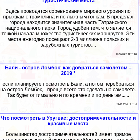
туристические места
Здесь проводятся соревнования мирового уровня по
прыжкам с трамплина и по лыжным гонкам. В пределах
города находится значительная часть Татранского
национального парка. Город удобен тем, что является
точкой начала множества туристических маршрутов. Эти
места ежегодно посещают 2-3 миллиона польских и
зарубежных туристов....
26 06 2026 12:31:20
Бали - остров Ломбок: как добраться самолетом –
2019 *
если планируете посмотреть Бали, а потом перебраться
на остров Ломбок, - проще всего это сделать на самолете.
Так будет оптимально и по времени и по деньгам......
25 06 2026 13:11:18
Что посмотреть в Уругвае: достопримечательности и
красивые места
Большинство достопримечательностей имеет прямое
отношение к уругвайскому городу Монтевидео, который