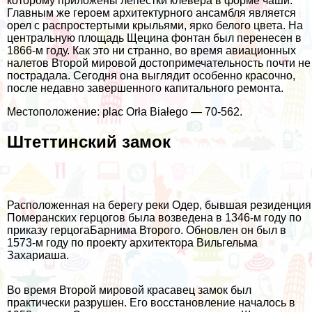
которому приложены лепестки клевера в форме чаши.
Главным же героем архитектурного ансамбля является
орел с распростертыми крыльями, ярко белого цвета. На
центральную площадь Щецина фонтан был перенесен в
1866-м году. Как это ни странно, во время авиационных
налетов Второй мировой достопримечательность почти не
пострадала. Сегодня она выглядит особенно красочно,
после недавно завершенного капитального ремонта.
Местоположение: plac Orła Białego — 70-562.
Штеттинский замок
Расположенная на берегу реки Одер, бывшая резиденция
Померанских герцогов была возведена в 1346-м году по
приказу герцогаБарнима Второго. Обновлен он был в
1573-м году по проекту архитектора Вильгельма
Захариаша.
Во время Второй мировой красавец замок был
практически разрушен. Его восстановление началось в