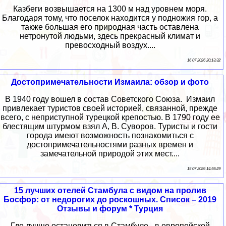
Казбеги возвышается на 1300 м над уровнем моря.
Благодаря тому, что поселок находится у подножия гор, а
также большая его природная часть оставлена
нетронутой людьми, здесь прекрасный климат и
превосходный воздух....
16 07 2026 20:13:32
Достопримечательности Измаила: обзор и фото
В 1940 году вошел в состав Советского Союза. Измаил
привлекает туристов своей историей, связанной, прежде
всего, с неприступной турецкой крепостью. В 1790 году ее
блестящим штурмом взял А, В. Суворов. Туристы и гости
города имеют возможность познакомиться с
достопримечательностями разных времен и
замечательной природой этих мест....
15 07 2026 14:59:29
15 лучших отелей Стамбула с видом на пролив
Босфор: от недорогих до роскошных. Список – 2019
Отзывы и форум * Турция
Где лучше остановиться в Стамбуле - в европейской