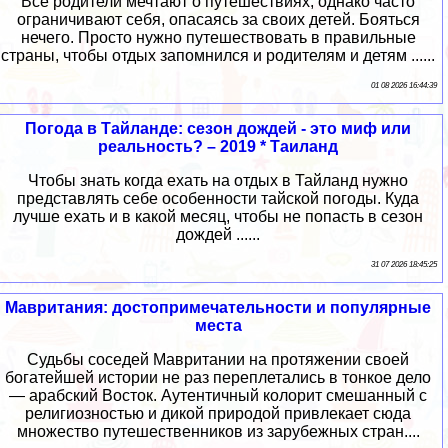
Все родители мечтают о путешествиях, однако часто
ограничивают себя, опасаясь за своих детей. Бояться
нечего. Просто нужно путешествовать в правильные
страны, чтобы отдых запомнился и родителям и детям ......
01 08 2026 16:44:39
Погода в Тайланде: сезон дождей - это миф или
реальность? – 2019 * Таиланд
Чтобы знать когда ехать на отдых в Тайланд нужно
представлять себе особенности тайской погоды. Куда
лучше ехать и в какой месяц, чтобы не попасть в сезон
дождей ......
31 07 2026 18:45:25
Мавритания: достопримечательности и популярные
места
Судьбы соседей Мавритании на протяжении своей
богатейшей истории не раз переплетались в тонкое дело
— арабский Восток. Аутентичный колорит смешанный с
религиозностью и дикой природой привлекает сюда
множество путешественников из зарубежных стран....