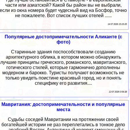
части или азиатской? Какой бы район вы не выбрали,
если из окна номера будет чудесный вид на Босфор, точно
не пожалеете. Вот список лучших отелей ......
14 07 2026 15:15:35
Популярные достопримечательности Аликанте (с
фото)
Старинные здания поспособствовали созданию
архитектурного облика, в котором можно обнаружить
лучшие принципы греческого, романского, мавританского,
готического стилей, которые гармонично дополнены
модерном и барокко. Туристы получают возможность не
только увидеть поистине красивый город, но и понять
специфику его развития....
13 07 2026 0:54:38
Мавритания: достопримечательности и популярные
места
Судьбы соседей Мавритании на протяжении своей
богатейшей истории не раз переплетались в тонкое дело
— арабский Восток. Аутентичный колорит смешанный с