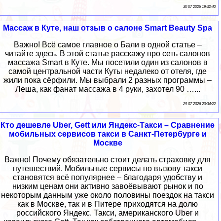
30 07 2026 19:32:40
Массаж в Куте, наш отзыв о салоне Smart Beauty Spa
Важно! Всё самое главное о Бали в одной статье –
читайте здесь. В этой статье расскажу про сеть салонов
массажа Smart в Куте. Мы посетили один из салонов в
самой центральной части Куты недалеко от отеля, где
жили пока сёрфили. Мы выбрали 2 разных программы –
Леша, как фанат массажа в 4 руки, захотел 90 …...
29 07 2026 20:34:22
Кто дешевле Uber, Gett или Яндекс-Такси – Сравнение
мобильных сервисов такси в Санкт-Петербурге и
Москве
Важно! Почему обязательно стоит делать страховку для
путешествий. Мобильные сервисы по вызову такси
становятся всё популярнее – благодаря удобству и
низким ценам они активно завоёвывают рынок и по
некоторым данным уже около половины поездок на такси
как в Москве, так и в Питере приходятся на долю
российского Яндекс. Такси, американского Uber и