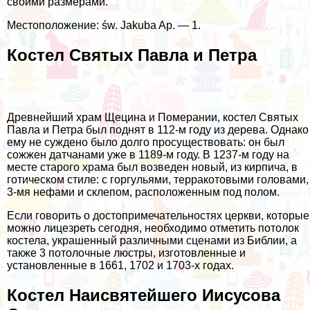
своими размерами.
Местоположение: św. Jakuba Ap. — 1.
Костел Святых Павла и Петра
Древнейший храм Щецина и Померании, костел Святых
Павла и Петра был поднят в 112-м году из дерева. Однако
ему не суждено было долго просуществовать: он был
сожжен датчанами уже в 1189-м году. В 1237-м году на
месте старого храма был возведен новый, из кирпича, в
готическом стиле: с горгульями, терракотовыми головами,
3-мя нефами и склепом, расположенным под полом.
Если говорить о достопримечательностях церкви, которые
можно лицезреть сегодня, необходимо отметить потолок
костела, украшенный различными сценами из Библии, а
также 3 потолочные люстры, изготовленные и
установленные в 1661, 1702 и 1703-х годах.
Костел Наисвятейшего Иисусова