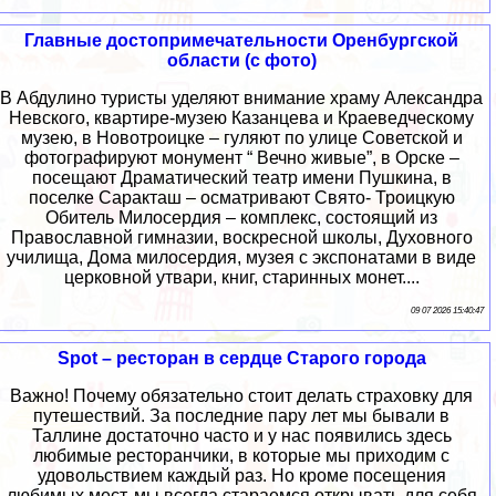
Главные достопримечательности Оренбургской
области (с фото)
В Абдулино туристы уделяют внимание храму Александра
Невского, квартире-музею Казанцева и Краеведческому
музею, в Новотроицке – гуляют по улице Советской и
фотографируют монумент “ Вечно живые”, в Орске –
посещают Драматический театр имени Пушкина, в
поселке Саракташ – осматривают Свято- Троицкую
Обитель Милосердия – комплекс, состоящий из
Православной гимназии, воскресной школы, Духовного
училища, Дома милосердия, музея с экспонатами в виде
церковной утвари, книг, старинных монет....
09 07 2026 15:40:47
Spot – ресторан в сердце Старого города
Важно! Почему обязательно стоит делать страховку для
путешествий. За последние пару лет мы бывали в
Таллине достаточно часто и у нас появились здесь
любимые ресторанчики, в которые мы приходим с
удовольствием каждый раз. Но кроме посещения
любимых мест, мы всегда стараемся открывать для себя