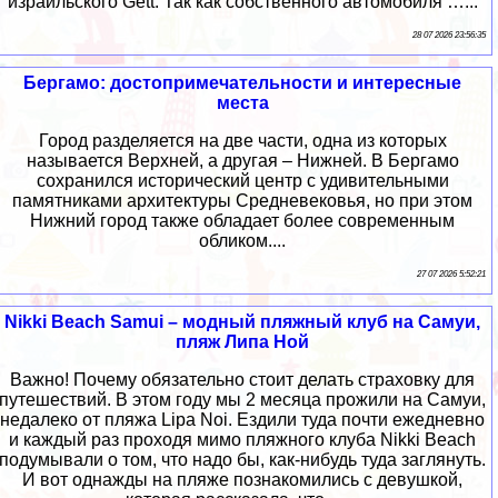
израильского Gett. Так как собственного автомобиля …...
28 07 2026 23:56:35
Бергамо: достопримечательности и интересные
места
Город разделяется на две части, одна из которых
называется Верхней, а другая – Нижней. В Бергамо
сохранился исторический центр с удивительными
памятниками архитектуры Средневековья, но при этом
Нижний город также обладает более современным
обликом....
27 07 2026 5:52:21
Nikki Beach Samui – модный пляжный клуб на Самуи,
пляж Липа Ной
Важно! Почему обязательно стоит делать страховку для
путешествий. В этом году мы 2 месяца прожили на Самуи,
недалеко от пляжа Lipa Noi. Ездили туда почти ежедневно
и каждый раз проходя мимо пляжного клуба Nikki Beach
подумывали о том, что надо бы, как-нибудь туда заглянуть.
И вот однажды на пляже познакомились с девушкой,