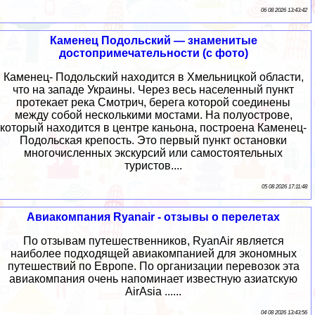
06 08 2026 13:43:42
Каменец Подольский — знаменитые
достопримечательности (с фото)
Каменец- Подольский находится в Хмельницкой области,
что на западе Украины. Через весь населенный пункт
протекает река Смотрич, берега которой соединены
между собой несколькими мостами. На полуострове,
который находится в центре каньона, построена Каменец-
Подольская крепость. Это первый пункт остановки
многочисленных экскурсий или самостоятельных
туристов....
05 08 2026 17:11:48
Авиакомпания Ryanair - отзывы о перелетах
По отзывам путешественников, RyanAir является
наиболее подходящей авиакомпанией для экономных
путешествий по Европе. По организации перевозок эта
авиакомпания очень напоминает известную азиатскую
AirAsia ......
04 08 2026 13:43:56