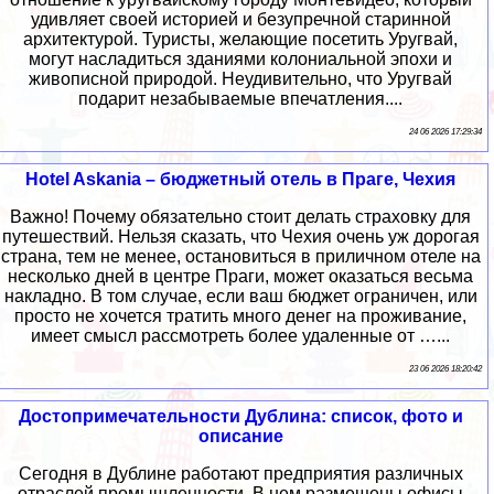
удивляет своей историей и безупречной старинной
архитектурой. Туристы, желающие посетить Уругвай,
могут насладиться зданиями колониальной эпохи и
живописной природой. Неудивительно, что Уругвай
подарит незабываемые впечатления....
24 06 2026 17:29:34
Hotel Askania – бюджетный отель в Праге, Чехия
Важно! Почему обязательно стоит делать страховку для
путешествий. Нельзя сказать, что Чехия очень уж дорогая
страна, тем не менее, остановиться в приличном отеле на
несколько дней в центре Праги, может оказаться весьма
накладно. В том случае, если ваш бюджет ограничен, или
просто не хочется тратить много денег на проживание,
имеет смысл рассмотреть более удаленные от …...
23 06 2026 18:20:42
Достопримечательности Дублина: список, фото и
описание
Сегодня в Дублине работают предприятия различных
отраслей промышленности. В нем размещены офисы