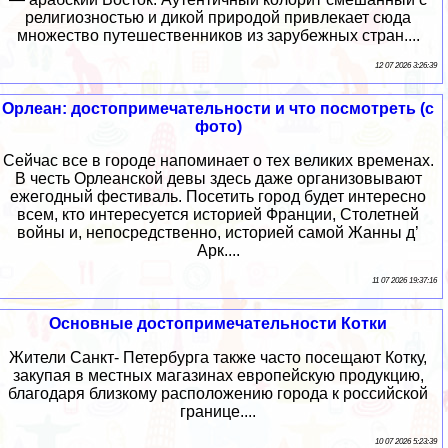
религиозностью и дикой природой привлекает сюда
множество путешественников из зарубежных стран....
12 07 2026 3:26:39
Орлеан: достопримечательности и что посмотреть (с
фото)
Сейчас все в городе напоминает о тех великих временах.
В честь Орлеанской девы здесь даже организовывают
ежегодный фестиваль. Посетить город будет интересно
всем, кто интересуется историей Франции, Столетней
войны и, непосредственно, историей самой Жанны д’
Арк....
11 07 2026 19:37:16
Основные достопримечательности Котки
Жители Санкт- Петербурга также часто посещают Котку,
закупая в местных магазинах европейскую продукцию,
благодаря близкому расположению города к российской
границе....
10 07 2026 5:23:39