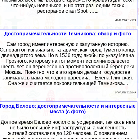
что-нибудь новенькое, и на этот раз, одним таких
ресторанов стал Spot. …...
08 07 2026 11:49:39
Достопримечательности Темникова: обзор и фото
Сам город имеет интересную и запутанную историю.
Основан он изначально татарами, как город Тумен в конце
двенадцатого века. Но в 1536 году, якобы по указу Ивана
Грозного, которому на тот момент исполнилось всего
шесть лет, он перенесён на противоположный берег реки
Мокша. Понятно, что в это время делами государства
занималась мама молодого царевича – Елена Глинская.
Она же и считается покровительницей Темникова....
07 07 2026 23:38:49
Город Белово: достопримечательности и интересные
места (с фото)
Долгое время Белово носил статус деревни, так как в нем
не было большой инфраструктуры, а численность
жителей составляла до 120 человек. С появлением
железной дороги жизнь деревушки перевернулась с ног