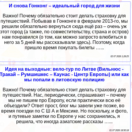
И снова Гонконг – идеальный город для жизни
Важно! Почему обязательно стоит делать страховку для
путешествий. Побывав в Гонконге в феврале 2013-го, мы
решили обязательно вернуться сюда ещё раз – очень уж
этот город (а также, по совместительству, страна и остров)
нам понравился (о том, как можно запросто влюбиться в
него за 5 дней мы рассказывали здесь). Поэтому, когда
пришло время покупать билеты …...
02 07 2026 1:28:25
Идея на выходные: вело-тур по Литве (Вильнюс -
Тракай – Румшишкес – Каунас - Центр Европы) или как
мы попали в литовскую полицию
Важно! Почему обязательно стоит делать страховку для
путешествий. Нас, периодически, спрашивают – почему
мы не пишем про Европу, если практически всю её
объездили? Ответ прост, блог мы завели уже позже, во
время поездки по С Ш А и Мексике. Но поскольку, и фото,
и путевые заметки по Европе у нас сохранились, я
решила, что иногда азиатские рассказы …...
01 07 2026 18:50:18