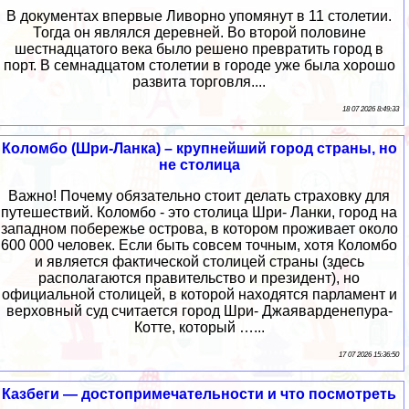
В документах впервые Ливорно упомянут в 11 столетии.
Тогда он являлся деревней. Во второй половине
шестнадцатого века было решено превратить город в
порт. В семнадцатом столетии в городе уже была хорошо
развита торговля....
18 07 2026 8:49:33
Коломбо (Шри-Ланка) – крупнейший город страны, но
не столица
Важно! Почему обязательно стоит делать страховку для
путешествий. Коломбо - это столица Шри- Ланки, город на
западном побережье острова, в котором проживает около
600 000 человек. Если быть совсем точным, хотя Коломбо
и является фактической столицей страны (здесь
располагаются правительство и президент), но
официальной столицей, в которой находятся парламент и
верховный суд считается город Шри- Джаяварденепура-
Котте, который …...
17 07 2026 15:36:50
Казбеги — достопримечательности и что посмотреть