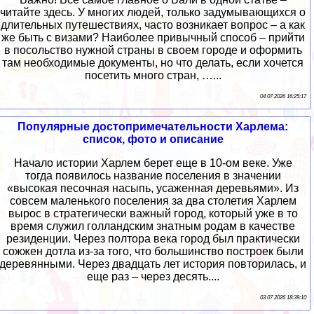
читайте здесь. У многих людей, только задумывающихся о
длительных путешествиях, часто возникает вопрос – а как
же быть с визами? Наиболее привычный способ – прийти
в посольство нужной страны в своем городе и оформить
там необходимые документы, но что делать, если хочется
посетить много стран, …...
04 07 2026 16:25:17
Популярные достопримечательности Харлема:
список, фото и описание
Начало истории Харлем берет еще в 10-ом веке. Уже
тогда появилось название поселения в значении
«высокая песочная насыпь, усаженная деревьями». Из
совсем маленького поселения за два столетия Харлем
вырос в стратегически важный город, который уже в то
время служил голландским знатным родам в качестве
резиденции. Через полтора века город был практически
сожжен дотла из-за того, что большинство построек были
деревянными. Через двадцать лет история повторилась, и
еще раз – через десять....
03 07 2026 18:39:10