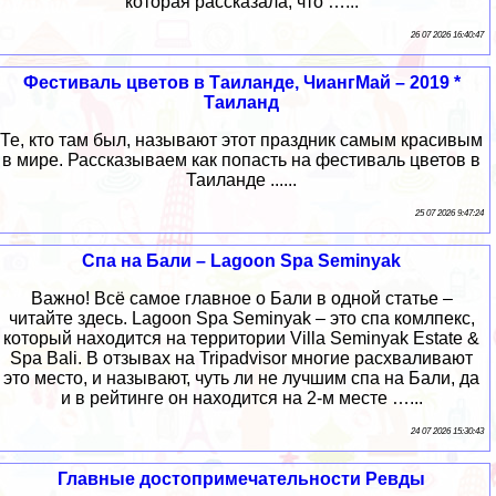
которая рассказала, что …...
26 07 2026 16:40:47
Фестиваль цветов в Таиланде, ЧиангМай – 2019 *
Таиланд
Те, кто там был, называют этот праздник самым красивым
в мире. Рассказываем как попасть на фестиваль цветов в
Таиланде ......
25 07 2026 9:47:24
Спа на Бали – Lagoon Spa Seminyak
Важно! Всё самое главное о Бали в одной статье –
читайте здесь. Lagoon Spa Seminyak – это спа комлпекс,
который находится на территории Villa Seminyak Estate &
Spa Bali. В отзывах на Tripadvisor многие расхваливают
это место, и называют, чуть ли не лучшим спа на Бали, да
и в рейтинге он находится на 2-м месте …...
24 07 2026 15:30:43
Главные достопримечательности Ревды