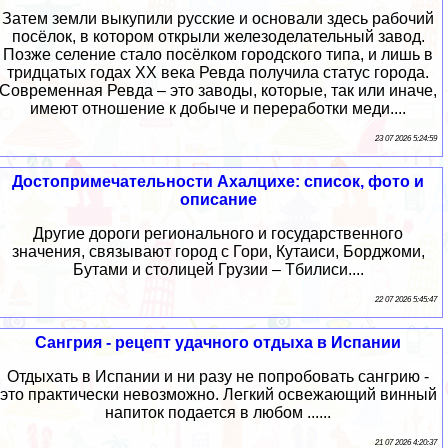
Затем земли выкупили русские и основали здесь рабочий
посёлок, в котором открыли железоделательный завод.
Позже селение стало посёлком городского типа, и лишь в
тридцатых годах XX века Ревда получила статус города.
Современная Ревда – это заводы, которые, так или иначе,
имеют отношение к добыче и переработки меди....
23 07 2026 5:24:59
Достопримечательности Ахалцихе: список, фото и
описание
Другие дороги регионального и государственного
значения, связывают город с Гори, Кутаиси, Борджоми,
Бутами и столицей Грузии – Тбилиси....
22 07 2026 5:45:47
Сангрия - рецепт удачного отдыха в Испании
Отдыхать в Испании и ни разу не попробовать сангрию -
это практически невозможно. Легкий освежающий винный
напиток подается в любом ......
21 07 2026 4:20:37