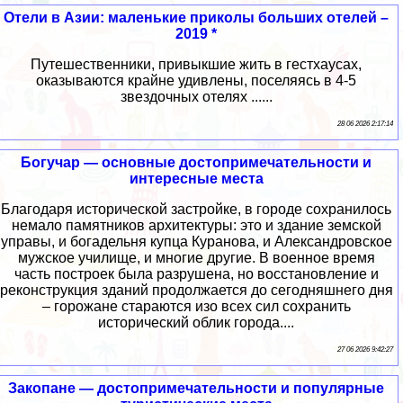
Отели в Азии: маленькие приколы больших отелей –
2019 *
Путешественники, привыкшие жить в гестхаусах,
оказываются крайне удивлены, поселяясь в 4-5
звездочных отелях ......
28 06 2026 2:17:14
Богучар — основные достопримечательности и
интересные места
Благодаря исторической застройке, в городе сохранилось
немало памятников архитектуры: это и здание земской
управы, и богадельня купца Куранова, и Александровское
мужское училище, и многие другие. В военное время
часть построек была разрушена, но восстановление и
реконструкция зданий продолжается до сегодняшнего дня
– горожане стараются изо всех сил сохранить
исторический облик города....
27 06 2026 9:42:27
Закопане — достопримечательности и популярные