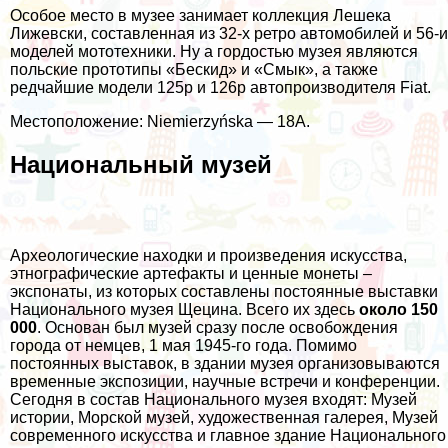
Особое место в музее занимает коллекция Лешека
Лижевски, составленная из 32-х ретро автомобилей и 56-и
моделей мототехники. Ну а гордостью музея являются
польские прототипы «Бескид» и «Смык», а также
редчайшие модели 125p и 126p автопроизводителя Fiat.
Местоположение: Niemierzyńska — 18A.
Национальный музей
Археологические находки и произведения искусства,
этнографические артефакты и ценные монеты –
экспонаты, из которых составлены постоянные выставки
Национального музея Щецина. Всего их здесь
около 150
000
. Основан был музей сразу после освобождения
города от немцев, 1 мая 1945-го года. Помимо
постоянных выставок, в здании музея организовываются
временные экспозиции, научные встречи и конференции.
Сегодня в состав Национального музея входят: Музей
истории, Морской музей, художественная галерея, Музей
современного искусства и главное здание Национального