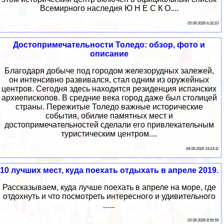
Всемирного наследия Ю Н Е С К О....
05 08 2026 6:32:23
Достопримечательности Толедо: обзор, фото и
описание
Благодаря добыче под городом железорудных залежей,
он интенсивно развивался, стал одним из оружейных
центров. Сегодня здесь находится резиденция испанских
архиепископов. В средние века город даже был столицей
страны. Пережитые Толедо важные исторические
события, обилие памятных мест и
достопримечательностей сделали его привлекательным
туристическим центром....
04 08 2026 19:23:11
10 лучших мест, куда поехать отдыхать в апреле 2019.
Рассказываем, куда лучше поехать в апреле на море, где
отдохнуть и что посмотреть интересного и удивительного
......
03 08 2026 8:56:59