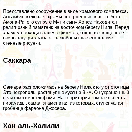
Представлено сооружение в виде храмового комплекса.
Ансамбль включает, храмы построенные в честь бога
Амона-Ра, его супруге Мут и сыну Хонсу. Находится
религиозный памятник на восточном берегу Нила. Перед
храмом проходит аллея сфинксов, открыто священное
озеро, внутри храма есть любопытные египетские
стенные рисунки.
Саккара
Саккара расположилась на берегу Нила к югу от столицы.
Это некрополь, растянувшемуся на 8 км. Он украшенный
великими иероглифами. На территории комплекса есть
пирамиды, самая знаменитая из которых, ступенчатая
гробница фараона Джосера.
Хан аль-Халили