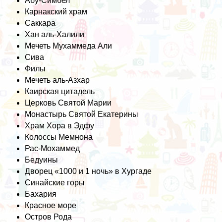
Абу-Симбел
Карнакский храм
Саккара
Хан аль-Халили
Мечеть Мухаммеда Али
Сива
Филы
Мечеть аль-Азхар
Каирская цитадель
Церковь Святой Марии
Монастырь Святой Екатерины
Храм Хора в Эдфу
Колоссы Мемнона
Рас-Мохаммед
Бедуины
Дворец «1000 и 1 ночь» в Хургаде
Синайские горы
Бахария
Красное море
Остров Рода