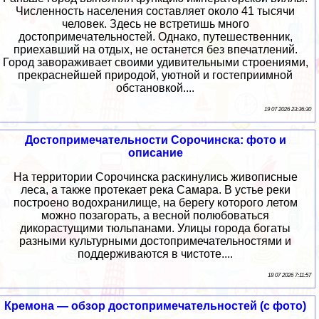
Численность населения составляет около 41 тысячи
человек. Здесь не встретишь много
достопримечательностей. Однако, путешественник,
приехавший на отдых, не останется без впечатлений.
Город завораживает своими удивительными строениями,
прекраснейшей природой, уютной и гостеприимной
обстановкой....
19 07 2026 23:36:30
Достопримечательности Сорочинска: фото и
описание
На территории Сорочинска раскинулись живописные
леса, а также протекает река Самара. В устье реки
построено водохранилище, на берегу которого летом
можно позагорать, а весной полюбоваться
дикорастущими тюльпанами. Улицы города богаты
разными культурными достопримечательностями и
поддерживаются в чистоте....
18 07 2026 7:11:57
Кремона — обзор достопримечательностей (с фото)