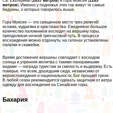
Св. Екатерины (
2637 метров
) и гора Моисея (
2285
метров
). Именно у подножья этих гор живут те самые
бедуины, о которых говорилось выше.
Гора Моисея — это священное место трех религий:
ислама, иудаизма и христианства. Ежедневно большое
количество паломников восходят на вершину горы,
преодолевая ночной трехчасовой путь. В процессе
восхождения можно отдохнуть: на склонах установлены
палатки и скамейки.
Время достижения вершины совпадает с восходом
солнца и утренняя молитва с такими панорамными
видами — награда туристам за смелость и выдержку. Есть
поверье, что всем, дошедшим сюда, независимо от
вероисповедания и национальности, Бог прощает грехи.
В любой сезон рекомендуется одевать защитную от ветра
одежду для восхождения на Синайские горы.
Бахария