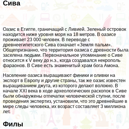
Сива
Оазис в Египте, граничащий с Ливией. Зеленый островок
находится ниже уровня моря на 18 метров. В оазисе
проживает 23 000 человек. В переводе с
древнеегипетского Сива означает «Земля пальм».
Общепризнанно, что территория оазиса с древности была
заселена людьми. Первоначальное упоминание о Сиве
относится к V веку до н.э., когда создавался некрополь
фараонов. В Сиве есть знаменитый храм бога Амона.
Население оазиса выращивают финики и оливки на
экспорт в Европу и другие страны, так же оазис известен
выращиванием джута, из которого делают волокно. В
начале XXI века в ходе археологических раскопок в Сиве
были обнаружены отпечатки человеческой ступни, после
проведения экспертиз, установили, что это древнейшие в
мире следы человека, их возраст составляет 3 миллиона
лет.
Филы