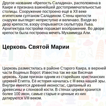
Другое название «Крепость Саладина», расположена в
Каире и признана важнейшей достопримечательностью
столицы. Сооружение построено ещё в XII веке
египетским султаном Саладином. Стены крепости
снаружи выглядят неприступно и величаво. Входя во
двор крепости, взору открывается скульптура Льва.
Архитектура постройки поражает воображение. Во дворе
крепости была построена мечеть Мухаммеда Али.
Церковь Святой Марии
Церковь разместилась в районе Старого Каира, в верхней
части Водяных Ворот. Известна так же как Висячая
церковь. Храм признан одним из старейших христианских
церквей Египта. Её история началась с III века нашей эры.
Внутри имеется древний иконостас, сделанный из
древесины и слоновой кости. В стенах церкви хранится
более 100 икон, самые старые и ценные из них
датируются VIII веком.