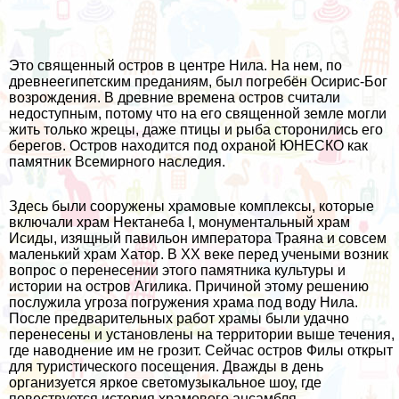
Это священный остров в центре Нила. На нем, по
древнеегипетским преданиям, был погребён Осирис-Бог
возрождения. В древние времена остров считали
недоступным, потому что на его священной земле могли
жить только жрецы, даже птицы и рыба сторонились его
берегов. Остров находится под охраной ЮНЕСКО как
памятник Всемирного наследия.
Здесь были сооружены храмовые комплексы, которые
включали храм Нектанеба I, монументальный храм
Исиды, изящный павильон императора Траяна и совсем
маленький храм Хатор. В XX веке перед учеными возник
вопрос о перенесении этого памятника культуры и
истории на остров Агилика. Причиной этому решению
послужила угроза погружения храма под воду Нила.
После предварительных работ храмы были удачно
перенесены и установлены на территории выше течения,
где наводнение им не грозит. Сейчас остров Филы открыт
для туристического посещения. Дважды в день
организуется яркое светомузыкальное шоу, где
повествуется история храмового ансамбля.