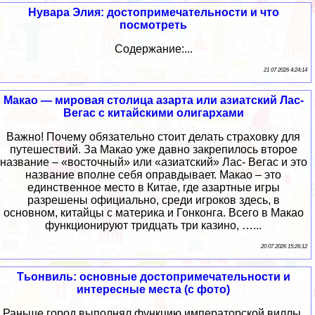
Нувара Элия: достопримечательности и что
посмотреть
Содержание:...
21 07 2026 4:24:14
Макао — мировая столица азарта или азиатский Лас-
Вегас с китайскими олигархами
Важно! Почему обязательно стоит делать страховку для
путешествий. За Макао уже давно закрепилось второе
название – «восточный» или «азиатский» Лас- Вегас и это
название вполне себя оправдывает. Макао – это
единственное место в Китае, где азартные игры
разрешены официально, среди игроков здесь, в
основном, китайцы с материка и Гонконга. Всего в Макао
функционируют тридцать три казино, …...
20 07 2026 15:26:12
Тьонвиль: основные достопримечательности и
интересные места (с фото)
Раньше город выполнял функцию императорской виллы.