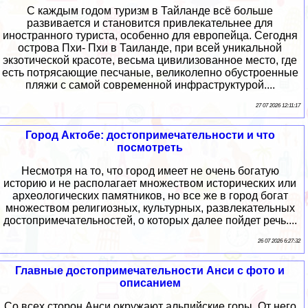
С каждым годом туризм в Тайланде всё больше
развивается и становится привлекательнее для
иностранного туриста, особенно для европейца. Сегодня
острова Пхи- Пхи в Таиланде, при всей уникальной
экзотической красоте, весьма цивилизованное место, где
есть потрясающие песчаные, великолепно обустроенные
пляжи с самой современной инфраструктурой....
27 07 2026 12:11:17
Город Актобе: достопримечательности и что
посмотреть
Несмотря на то, что город имеет не очень богатую
историю и не располагает множеством исторических или
археологических памятников, но все же в город богат
множеством религиозных, культурных, развлекательных
достопримечательностей, о которых далее пойдет речь....
26 07 2026 6:27:32
Главные достопримечательности Анси с фото и
описанием
Со всех сторон Анси окружают альпийские горы. От него