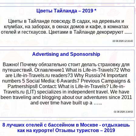
Цветы Тайланда – 2019 *
Цветы в Тайланде повсюду. В садах, на деревьях и
клумбах, на заборах, в окнах домов и кафе, в комнатах
отелей и гестхаусов. Цветами в Тайланде декорируют ......
02 08 2026 12:16:43
Advertising and Sponsorship
Важно! Почему обязательно стоит делать страховку для
путешествий. Оглавление1 What is Life-in-Travels?2 Who
are Life-in-Travels.ru readers?3 Why Russia?4 Important
numbers 5 Social Media: 6 Awards7 Previous Campaigns &
Partnerships8 Contact: What is Life-in-Travels? Life-in-
Travels.ru (LIT) specializes in independent travel. We have
been traveling and blogging about our adventures since 2011
and over time have built up a …...
01 08 2026 3:34:53
8 лучших отелей с бассейном в Москве - отдыхаешь
как на курорте! Отзывы туристов – 2019