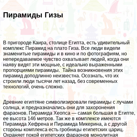
Пирамиды Гизы
В пригороде Каира, столице Египта, есть удивительный
комплекс Пирамид на плато Гиза. Все люди видели
знаменитые пирамиды и в кино и по фотографиям, но
непередаваемое чувство охватывает людей, когда они
наяву видят эти мощные, с идеально выраженными
пропорциями пирамиды. Тайна возникновения этих
пирамид доподлинно неизвестна. Осознать, что их
строили люди тысячи лет назад, без современных
технологий, очень сложно.
Древние египтяне символизировали пирамиды с лучами
солнца, и предназначались они для захоронения
фараонов. Пирамида Хеопса — самая большая в Египте,
ее высота 146 метров. Так же в комплексе имеются
Пирамида Хефрена и Пирамида Микерина, а с другой
стороны комплекса есть гробницы египетских цариц.
Охраняет покой египетских фараонов монолитная