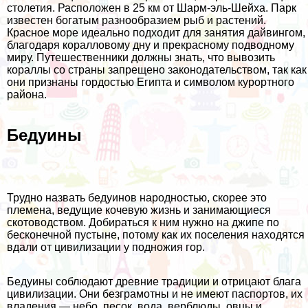
столетия. Расположен в 25 км от Шарм-эль-Шейха. Парк
известен богатым разнообразием рыб и растений.
Красное море идеально подходит для занятия дайвингом,
благодаря коралловому дну и прекрасному подводному
миру. Путешественники должны знать, что вывозить
кораллы со страны запрещено законодательством, так как
они признаны гордостью Египта и символом курортного
района.
Бедуины
Трудно назвать бедуинов народностью, скорее это
племена, ведущие кочевую жизнь и занимающиеся
скотоводством. Добираться к ним нужно на джипе по
бесконечной пустыне, потому как их поселения находятся
вдали от цивилизации у подножия гор.
Бедуины соблюдают древние традиции и отрицают блага
цивилизации. Они безграмотны и не имеют паспортов, их
владения — небо, песок, вода, верблюды, овцы и