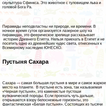
скульптура Сфинкса. Это животное с туловищем льва и
головой Бога Ра.
Пирамиды неподвластны ни природе, ни времени. В
ночное время суток организуется лазерное шоу на
пирамидах, это феерическое зрелище рассказывает
историю Древнего Египта. Нельзя приехать в Египет и не
посетить одно из древнейших чудес света, отнесенных к
Всемирному наследию ЮНЕСКО.
Пустыня Сахара
Сахара — самая большая пустыня в мире и самое жаркое
место на планете. В пустыне есть зона, так называемая
«Черная пустыня», это каменистые пустоши
вулканической породы. Если проехать чуть дальше,
открываются взору белоснежные горизонты, это
фантастическая «Белая пустыня». Состоящих из тысячи