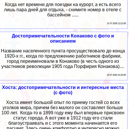
Когда нет времени для поездки на курорт, а есть всего
лишь пара дней для отдыха, - снимите номер в отеле с
бассейном ......
31 07 2026 13:13:56
Достопримечательности Конаково с фото и
описанием
Название населенного пункта просуществовало до конца
1920-х гг., когда по предложению работников фабрики,
город переименовали в Конаково (в честь одного из
участников революции 1905 года Порфирия Конакова)....
30 07 2026 10:35:49
Хоста: достопримечательности и интересные места
(с фото)
Хоста имеет большой опыт по приему гостей со всех
уголков мира, причем без малого он составляет больше
100 лет. Когда-то в 1899 году ему был впервые присвоен
статус города. А вот уже в 1912 году его стали
благоустраивать и с этого момента начинается его
расцвет. Здесь очень комфортно и интересно можно