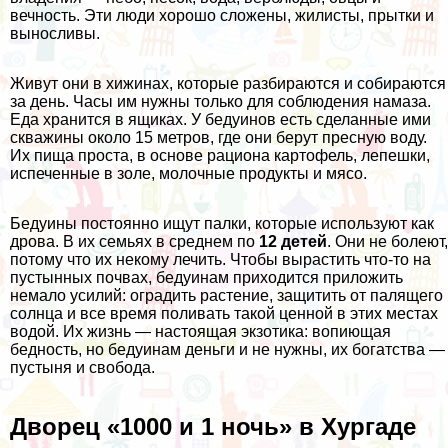
вечность. Эти люди хорошо сложены, жилисты, прытки и
выносливы.
Живут они в хижинах, которые разбираются и собираются
за день. Часы им нужны только для соблюдения намаза.
Еда хранится в ящиках. У бедуинов есть сделанные ими
скважины около 15 метров, где они берут пресную воду.
Их пища проста, в основе рациона картофель, лепешки,
испеченные в золе, молочные продукты и мясо.
Бедуины постоянно ищут палки, которые используют как
дрова. В их семьях в среднем по
12 детей
. Они не болеют,
потому что их некому лечить. Чтобы вырастить что-то на
пустынных почвах, бедуинам приходится приложить
немало усилий: оградить растение, защитить от палящего
солнца и все время поливать такой ценной в этих местах
водой. Их жизнь — настоящая экзотика: вопиющая
бедность, но бедуинам деньги и не нужны, их богатства —
пустыня и свобода.
Дворец «1000 и 1 ночь» в Хургаде