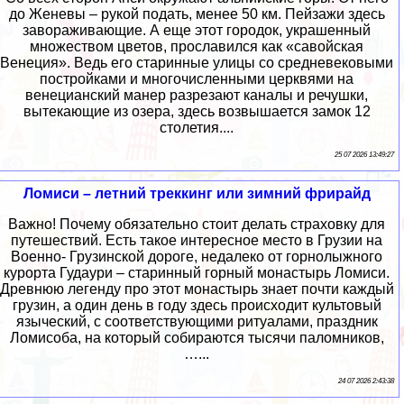
до Женевы – рукой подать, менее 50 км. Пейзажи здесь
завораживающие. А еще этот городок, украшенный
множеством цветов, прославился как «савойская
Венеция». Ведь его старинные улицы со средневековыми
постройками и многочисленными церквями на
венецианский манер разрезают каналы и речушки,
вытекающие из озера, здесь возвышается замок 12
столетия....
25 07 2026 13:49:27
Ломиси – летний треккинг или зимний фрирайд
Важно! Почему обязательно стоит делать страховку для
путешествий. Есть такое интересное место в Грузии на
Военно- Грузинской дороге, недалеко от горнолыжного
курорта Гудаури – старинный горный монастырь Ломиси.
Древнюю легенду про этот монастырь знает почти каждый
грузин, а один день в году здесь происходит культовый
языческий, с соответствующими ритуалами, праздник
Ломисоба, на который собираются тысячи паломников,
…...
24 07 2026 2:43:38