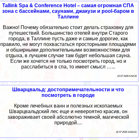
Tallink Spa & Conference Hotel – самая огромная СПА
зона с бассейнами, саунами, джакузи и pool-баром в
Таллине
Важно! Почему обязательно стоит делать страховку для
путешествий. Большинство отелей внутри Старого
города, в Таллине пусть даже и самые дорогие, как
правило, не могут похвастаться просторными площадями
и обширными дополнительными возможностями для
отдыха, в лучшем случае там будет небольшая сауна.
Если же хочется не только посмотреть город, но и
расслабиться в спа, то имеет смысл …...
23 07 2026 6:54:39
Шварцвальд: достопримечательности и что
посмотреть в городе
Кроме лечебных ванн и полезных ископаемых
Шварцвальдский лес еще и невероятно красив, он
завораживает своей абсолютно темной, магической
природой....
22 07 2026 14:43:21