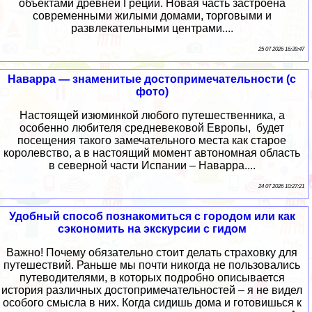
объектами древней Греции. Новая часть застроена
современными жилыми домами, торговыми и
развлекательными центрами....
25 07 2026 16:39:47
Наварра — знаменитые достопримечательности (с
фото)
Настоящей изюминкой любого путешественника, а
особенно любителя средневековой Европы, будет
посещения такого замечательного места как старое
королевство, а в настоящий момент автономная область
в северной части Испании – Наварра....
24 07 2026 10:27:21
Удобный способ познакомиться с городом или как
сэкономить на экскурсии с гидом
Важно! Почему обязательно стоит делать страховку для
путешествий. Раньше мы почти никогда не пользовались
путеводителями, в которых подробно описывается
история различных достопримечательностей – я не видел
особого смысла в них. Когда сидишь дома и готовишься к