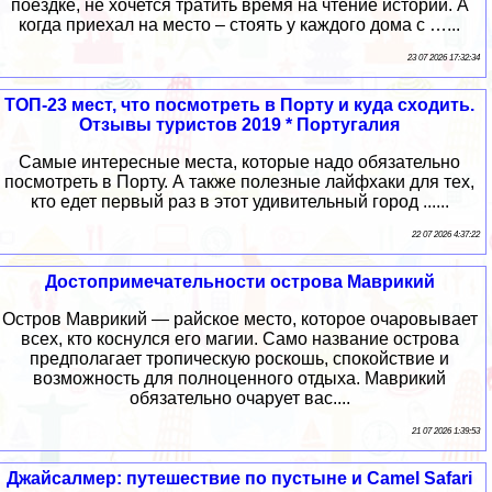
поездке, не хочется тратить время на чтение истории. А
когда приехал на место – стоять у каждого дома с …...
23 07 2026 17:32:34
ТОП-23 мест, что посмотреть в Порту и куда сходить.
Отзывы туристов 2019 * Португалия
Самые интересные места, которые надо обязательно
посмотреть в Порту. А также полезные лайфхаки для тех,
кто едет первый раз в этот удивительный город ......
22 07 2026 4:37:22
Достопримечательности острова Маврикий
Остров Маврикий — райское место, которое очаровывает
всех, кто коснулся его магии. Само название острова
предполагает тропическую роскошь, спокойствие и
возможность для полноценного отдыха. Маврикий
обязательно очарует вас....
21 07 2026 1:39:53
Джайсалмер: путешествие по пустыне и Camel Safari