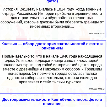
фото)
История Кокшетау началась в 1824 году, когда военные
отряды Российской Империи прибыли в здешние места
для строительства и обустройства крепостных
сооружений, которые должны были оберегать границы от
иноземных вторжений....
23 06 2026 11:25:38
Калязин — обзор достопримечательностей с фото и
описанием
Примечательно то, что в начале 1940 года находящееся
здесь Угличское водохранилище заполнилось водой,
полностью скрыв под собой исторический центр города
вместе с древнейшим Никольским собором и Троицким
монастырем. От прежнего города осталась только
одинокая соборная колокольня, которая ежегодно
привлекает к себе тысячи туристов!...
22 06 2026 22:32:10
Достопримечательности Коктебеля: список, фото и
описание