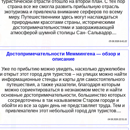
туристической отрасти отошло на второй план. С тех пор
страна все же смогла развить прибыльную отрасль
экотуризма и привлекла внимание серферов по всему
миру. Путешественники здесь могут наслаждаться
природными красотами страны, историческими
достопримечательностями и завораживающей
атмосферой шумной столицы Сан- Сальвадор....
05 08 2026 8:41:22
Достопримечательности Меммингена — обзор и
описание
Уже по прибытию можно увидеть, насколько дружелюбен
и открыт этот город для туристов – на улицах можно найти
информационные стенды и карты для самостоятельного
путешествия, а также указатели, благодаря которым
можно сориентироваться в незнакомом месте и найти
основные достопримечательности, большинство которых
сосредоточены в так называемом Старом городе и
обойти из все за один день не представляет труда. Тем и
привлекателен этот небольшой город для туристов....
04 08 2026 22:51:31