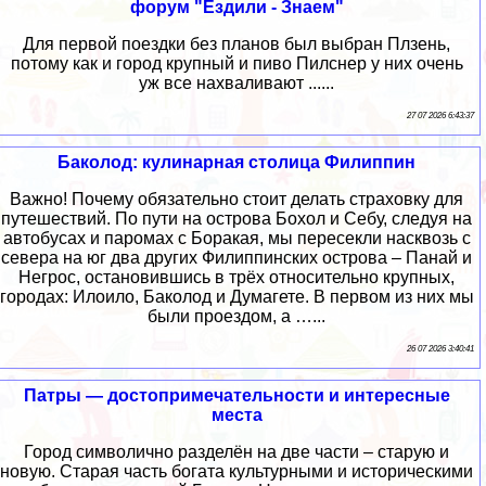
форум "Ездили - Знаем"
Для первой поездки без планов был выбран Плзень,
потому как и город крупный и пиво Пилснер у них очень
уж все нахваливают ......
27 07 2026 6:43:37
Баколод: кулинарная столица Филиппин
Важно! Почему обязательно стоит делать страховку для
путешествий. По пути на острова Бохол и Себу, следуя на
автобусах и паромах с Боракая, мы пересекли насквозь с
севера на юг два других Филиппинских острова – Панай и
Негрос, остановившись в трёх относительно крупных,
городах: Илоило, Баколод и Думагете. В первом из них мы
были проездом, а …...
26 07 2026 3:40:41
Патры — достопримечательности и интересные
места
Город символично разделён на две части – старую и
новую. Старая часть богата культурными и историческими