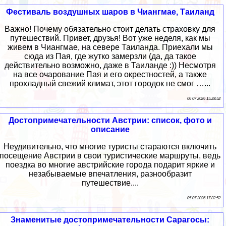
Фестиваль воздушных шаров в Чиангмае, Таиланд
Важно! Почему обязательно стоит делать страховку для
путешествий. Привет, друзья! Вот уже неделя, как мы
живем в Чиангмае, на севере Таиланда. Приехали мы
сюда из Пая, где жутко замерзли (да, да такое
действительно возможно, даже в Таиланде :)) Несмотря
на все очарование Пая и его окрестностей, а также
прохладный свежий климат, этот городок не смог …...
06 07 2026 15:28:52
Достопримечательности Австрии: список, фото и
описание
Неудивительно, что многие туристы стараются включить
посещение Австрии в свои туристические маршруты, ведь
поездка во многие австрийские города подарит яркие и
незабываемые впечатления, разнообразит
путешествие....
05 07 2026 17:32:52
Знаменитые достопримечательности Сарагосы: