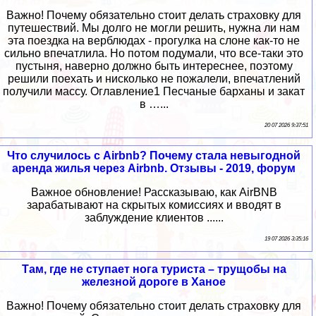
Важно! Почему обязательно стоит делать страховку для
путешествий. Мы долго не могли решить, нужна ли нам
эта поездка на верблюдах - прогулка на слоне как-то не
сильно впечатлила. Но потом подумали, что все-таки это
пустыня, наверно должно быть интереснее, поэтому
решили поехать и нисколько не пожалели, впечатлений
получили массу. Оглавление1 Песчаные барханы и закат
в …...
20 07 2026 9:37:51
Что случилось с Airbnb? Почему стала невыгодной
аренда жилья через Airbnb. Отзывы - 2019, форум
Важное обновление! Рассказываю, как AirBNB
зарабатывают на скрытых комиссиях и вводят в
заблуждение клиентов ......
19 07 2026 3:35:16
Там, где не ступает нога туриста – трущобы на
железной дороге в Ханое
Важно! Почему обязательно стоит делать страховку для