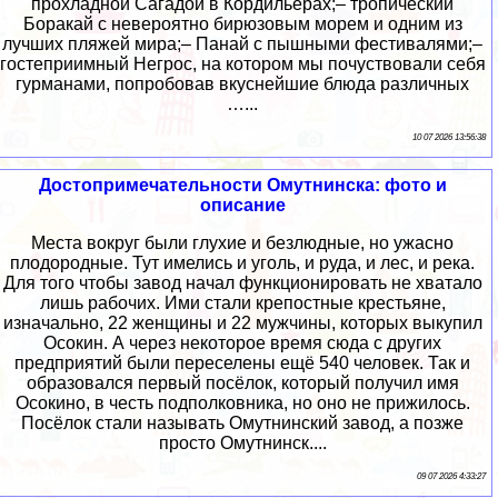
прохладной Сагадой в Кордильерах;– тропический
Боракай с невероятно бирюзовым морем и одним из
лучших пляжей мира;– Панай с пышными фестивалями;–
гостеприимный Негрос, на котором мы почуствовали себя
гурманами, попробовав вкуснейшие блюда различных
…...
10 07 2026 13:56:38
Достопримечательности Омутнинска: фото и
описание
Места вокруг были глухие и безлюдные, но ужасно
плодородные. Тут имелись и уголь, и руда, и лес, и река.
Для того чтобы завод начал функционировать не хватало
лишь рабочих. Ими стали крепостные крестьяне,
изначально, 22 женщины и 22 мужчины, которых выкупил
Осокин. А через некоторое время сюда с других
предприятий были переселены ещё 540 человек. Так и
образовался первый посёлок, который получил имя
Осокино, в честь подполковника, но оно не прижилось.
Посёлок стали называть Омутнинский завод, а позже
просто Омутнинск....
09 07 2026 4:33:27