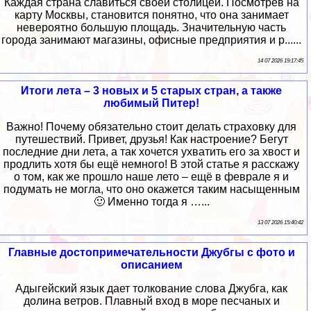
Каждая страна славиться своей столицей. Посмотрев на
карту Москвы, становится понятно, что она занимает
невероятно большую площадь. Значительную часть
города занимают магазины, офисные предприятия и р......
14 07 2026 19:17:45
Итоги лета – 3 новых и 5 старых стран, а также
любимый Питер!
Важно! Почему обязательно стоит делать страховку для
путешествий. Привет, друзья! Как настроение? Бегут
последние дни лета, а так хочется ухватить его за хвост и
продлить хотя бы ещё немного! В этой статье я расскажу
о том, как же прошло наше лето – ещё в феврале я и
подумать не могла, что оно окажется таким насыщенным
🙂 Именно тогда я …...
13 07 2026 15:40:42
Главные достопримечательности Джубгы с фото и
описанием
Адыгейский язык дает толкование слова Джубга, как
долина ветров. Плавный вход в море песчаных и