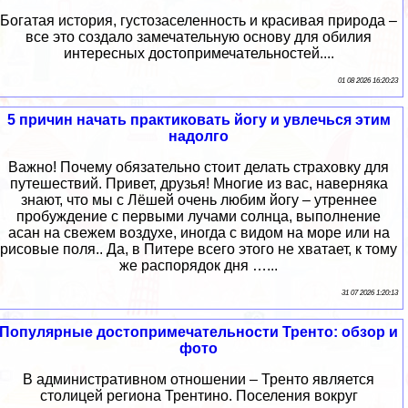
Богатая история, густозаселенность и красивая природа –
все это создало замечательную основу для обилия
интересных достопримечательностей....
01 08 2026 16:20:23
5 причин начать практиковать йогу и увлечься этим
надолго
Важно! Почему обязательно стоит делать страховку для
путешествий. Привет, друзья! Многие из вас, наверняка
знают, что мы с Лёшей очень любим йогу – утреннее
пробуждение с первыми лучами солнца, выполнение
асан на свежем воздухе, иногда с видом на море или на
рисовые поля.. Да, в Питере всего этого не хватает, к тому
же распорядок дня …...
31 07 2026 1:20:13
Популярные достопримечательности Тренто: обзор и
фото
В административном отношении – Тренто является
столицей региона Трентино. Поселения вокруг