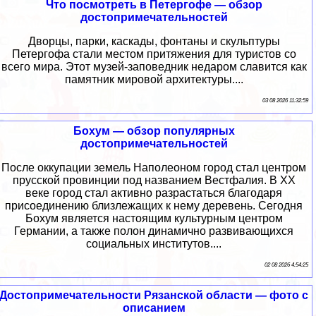
Что посмотреть в Петергофе — обзор
достопримечательностей
Дворцы, парки, каскады, фонтаны и скульптуры
Петергофа стали местом притяжения для туристов со
всего мира. Этот музей-заповедник недаром славится как
памятник мировой архитектуры....
03 08 2026 11:32:59
Бохум — обзор популярных
достопримечательностей
После оккупации земель Наполеоном город стал центром
прусской провинции под названием Вестфалия. В XX
веке город стал активно разрастаться благодаря
присоединению близлежащих к нему деревень. Сегодня
Бохум является настоящим культурным центром
Германии, а также полон динамично развивающихся
социальных институтов....
02 08 2026 4:54:25
Достопримечательности Рязанской области — фото с
описанием