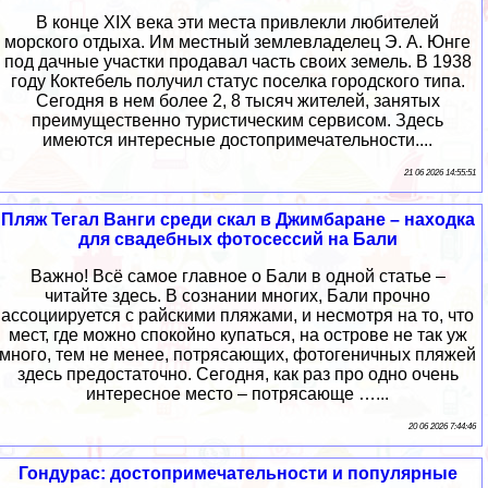
В конце XIX века эти места привлекли любителей
морского отдыха. Им местный землевладелец Э. А. Юнге
под дачные участки продавал часть своих земель. В 1938
году Коктебель получил статус поселка городского типа.
Сегодня в нем более 2, 8 тысяч жителей, занятых
преимущественно туристическим сервисом. Здесь
имеются интересные достопримечательности....
21 06 2026 14:55:51
Пляж Тегал Ванги среди скал в Джимбаране – находка
для свадебных фотосессий на Бали
Важно! Всё самое главное о Бали в одной статье –
читайте здесь. В сознании многих, Бали прочно
ассоциируется с райскими пляжами, и несмотря на то, что
мест, где можно спокойно купаться, на острове не так уж
много, тем не менее, потрясающих, фотогеничных пляжей
здесь предостаточно. Сегодня, как раз про одно очень
интересное место – потрясающе …...
20 06 2026 7:44:46
Гондурас: достопримечательности и популярные