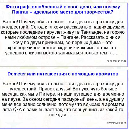
Фотограф, влюблённый в своё дело, или почему
Панган – идеальное место для творчества?
Важно! Почему обязательно стоит делать страховку для
путешествий. Сегодня я хочу рассказать о наших друзьях,
которые последние пару лет живут в Таиланде, на горячо
нами любимом острове – Пангане. Рассказать о них я
хочу по двум причинам, во-первых Дима – это
красноречивое подтверждение максимы о том, что
успешно в жизни можно заниматься только тем, к …...
08 07 2026 20:50:48
Demeter или путешествия с помощью ароматов
Важно! Почему обязательно стоит делать страховку для
путешествий. Привет, друзья! Вот уже чуть больше
месяца, как мы в Питере, и наши путешествия временно
на паузе. За окном сегодня пасмурный день, а на душе у
меня все равно солнечно, потому что вдыхаю я ароматы
лета 🙂 А с вами бывает так, что вернувшись из какой-то
поездки, …...
07 07 2026 11:48:17