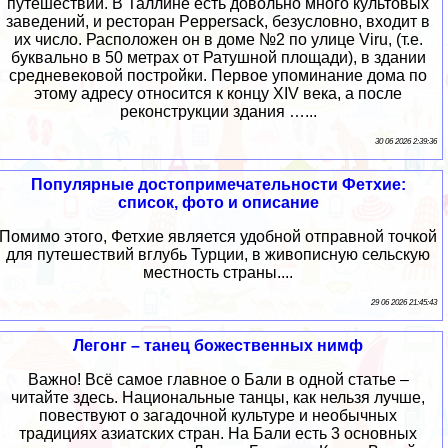
путешествий. В Таллине есть довольно много культовых
заведений, и ресторан Peppersack, безусловно, входит в
их число. Расположен он в доме №2 по улице Viru, (т.е.
буквально в 50 метрах от Ратушной площади), в здании
средневековой постройки. Первое упоминание дома по
этому адресу относится к концу XIV века, а после
реконструкции здания …...
30 06 2026 2:39:36
Популярные достопримечательности Фетхие:
список, фото и описание
Помимо этого, Фетхие является удобной отправной точкой
для путешествий вглубь Турции, в живописную сельскую
местность страны....
29 06 2026 21:45:43
Легонг – танец божественных нимф
Важно! Всё самое главное о Бали в одной статье –
читайте здесь. Национальные танцы, как нельзя лучше,
повествуют о загадочной культуре и необычных
традициях азиатских стран. На Бали есть 3 основных