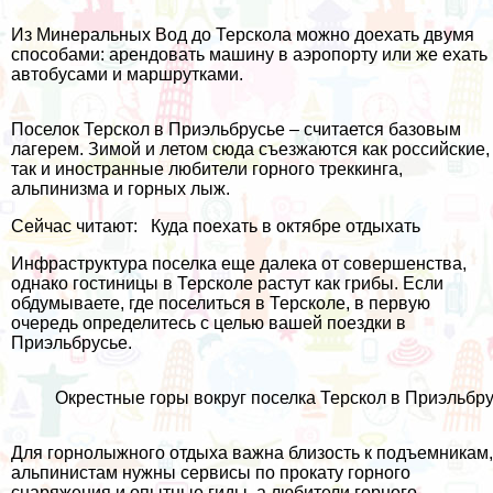
Из Минеральных Вод до Терскола можно доехать двумя
способами:
арендовать машину в аэропорту
или же ехать
автобусами и маршрутками.
Поселок Терскол в Приэльбрусье – считается базовым
лагерем. Зимой и летом сюда съезжаются как российские,
так и иностранные любители горного треккинга,
альпинизма и горных лыж.
Сейчас читают:
Куда поехать в октябре отдыхать
Инфраструктура поселка еще далека от совершенства,
однако гостиницы в Терсколе растут как грибы. Если
обдумываете, где поселиться в Терсколе, в первую
очередь определитесь с целью вашей поездки в
Приэльбрусье.
Окрестные горы вокруг поселка Терскол в Приэльбр
Для горнолыжного отдыха важна близость к подъемникам,
альпинистам нужны сервисы по прокату горного
снаряжения и опытные гиды, а любители горного