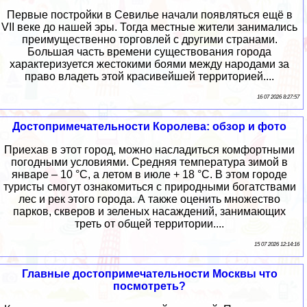
Первые постройки в Севилье начали появляться ещё в
VII веке до нашей эры. Тогда местные жители занимались
преимущественно торговлей с другими странами.
Большая часть времени существования города
характеризуется жестокими боями между народами за
право владеть этой красивейшей территорией....
16 07 2026 8:27:57
Достопримечательности Королева: обзор и фото
Приехав в этот город, можно насладиться комфортными
погодными условиями. Средняя температура зимой в
январе – 10 °C, а летом в июле + 18 °C. В этом городе
туристы смогут ознакомиться с природными богатствами
лес и рек этого города. А также оценить множество
парков, скверов и зеленых насаждений, занимающих
треть от общей территории....
15 07 2026 12:14:16
Главные достопримечательности Москвы что
посмотреть?