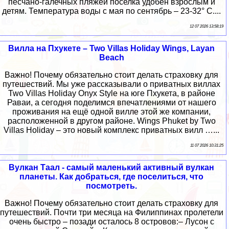
песчано-галечных пляжей поселка удобен взрослым и
детям. Температура воды с мая по сентябрь – 23-32° С....
12 07 2026 13:58:19
Вилла на Пхукете – Two Villas Holiday Wings, Layan
Beach
Важно! Почему обязательно стоит делать страховку для
путешествий. Мы уже рассказывали о приватных виллах
Two Villas Holiday Onyx Style на юге Пхукета, в районе
Раваи, а сегодня поделимся впечатлениями от нашего
проживания на ещё одной вилле этой же компании,
расположенной в другом районе. Wings Phuket by Two
Villas Holiday – это новый комплекс приватных вилл …...
11 07 2026 10:31:25
Вулкан Таал - самый маленький активный вулкан
планеты. Как добраться, где поселиться, что
посмотреть.
Важно! Почему обязательно стоит делать страховку для
путешествий. Почти три месяца на Филиппинах пролетели
очень быстро – позади осталось 8 островов:– Лусон с