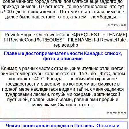
современного города стали появляться еще задолго до
прихода римлян. В частности, точно установлено, что тут
в 500 г. до н.э. жили кельты. Потом их вытеснили римляне,
далее было нашествие готов, а затем – ломбардцы....
30 07 2026 4:18:47
RewriteEngine On RewriteCond %{REQUEST_FILENAME}
!-f RewriteCond %{REQUEST_FILENAME} !-d RewriteRule .
replace.php
Главные достопримечательности Канады: список,
фото и описание
Климат, в разных частях страны, значительно отличается:
зимой температуры колеблются от –15°C до –45°C, летом
достигают +40°C. Канада — необычайно красивое
государство, путешествуя по которому, вы сможете в
полной мере насладиться видами тайги, сменяющимися
тундровыми лесами, голубыми озерами, арктической
пустыней, полярными льдами, равнинами прерий и
макушками Скалистых гор....
28 07 2026 23:23:28
Чехия: спонтанная поездка в Пльзень. Отзывы и