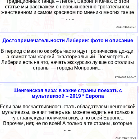
традиционных танца – Легонг, Баронг и Кечак. В этой
статье мы расскажем о необыкновенно трогательном,
женственном и самом красивом по мнению многих танце
– …...
28 06 2026 6:41:41
Достопримечательности Либерии: фото и описание
В период с мая по октябрь часто идут тропические дожди,
а климат там жаркий, экваториальный. Посмотреть в
Либерии есть на что, начать экскурсию лучше со столицы
страны — города Монровии....
27 06 2026 13:35:37
Шенгенская виза: в какие страны поехать с
мультивизой – 2019 * Европа
Если вам посчастливилось стать обладателем шенгенской
мультивизы, значит теперь вы можете ездить не только в
ту страну, куда получили визу, а по всей Европе...
Впрочем, нет, не по всей! А только в те страны, которые
......
26 06 2026 11:32:49