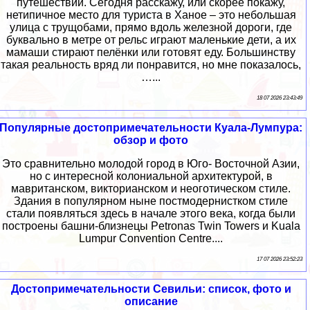
путешествий. Сегодня расскажу, или скорее покажу,
нетипичное место для туриста в Ханое – это небольшая
улица c трущобами, прямо вдоль железной дороги, где
буквально в метре от рельс играют маленькие дети, а их
мамаши стирают пелёнки или готовят еду. Большинству
такая реальность вряд ли понравится, но мне показалось,
…...
18 07 2026 23:43:49
Популярные достопримечательности Куала-Лумпура:
обзор и фото
Это сравнительно молодой город в Юго- Восточной Азии,
но с интересной колониальной архитектурой, в
мавританском, викторианском и неоготическом стиле.
Здания в популярном ныне постмодернистком стиле
стали появляться здесь в начале этого века, когда были
построены башни-близнецы Petronas Twin Towers и Kuala
Lumpur Convention Centre....
17 07 2026 23:52:23
Достопримечательности Севильи: список, фото и
описание