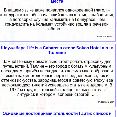
места
В нашем языке даже появился однокоренной глагол –
«гондурасить», обозначающий «вкалывать», «шабашить»,
а поговорка «лучше калымить на Гондурасе, чем
гондурасить на Колыме» устойчиво вошла в речевой
оборот....
19 06 2026 15:55:31
Шоу-кабаре Life is a Cabaret в отеле Sokos Hotel Viru в
Таллине
Важно! Почему обязательно стоит делать страховку для
путешествий. Таллин – это город с богатым культурным
наследием, причём наследие это весьма многообразно и
имеет как многовековые черты средневековья, так и
оттенки искусства, зародившегося в советскую эпоху и за
несколько десятилетий успевшего стать легендарным. В
1972-м году, в эстонской столице открылся отель
Интурист, в котором, вопреки строгой …...
18 06 2026 4:58:23
Основные достопримечательности Гаити: список и