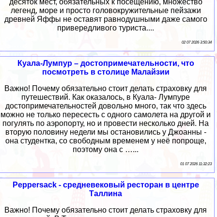
десяток мест, обязательных к посещению, множество
легенд, море и просто головокружительные пейзажи
древней Яффы не оставят равнодушными даже самого
привередливого туриста....
02 07 2026 3:50:34
Куала-Лумпур – достопримечательности, что
посмотреть в столице Малайзии
Важно! Почему обязательно стоит делать страховку для
путешествий. Как оказалось, в Куала- Лумпуре
достопримечательностей довольно много, так что здесь
можно не только пересесть с одного самолета на другой и
погулять по аэропорту, но и провести несколько дней. На
вторую половину недели мы остановились у Джоанны -
она студентка, со свободным временем у неё попроще,
поэтому она с …...
01 07 2026 11:32:23
Peppersack - средневековый ресторан в центре
Таллина
Важно! Почему обязательно стоит делать страховку для