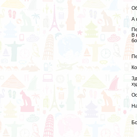
Об
А 
Пе
В 
бо
П
Ко
Зд
ху
Ос
На
Бо