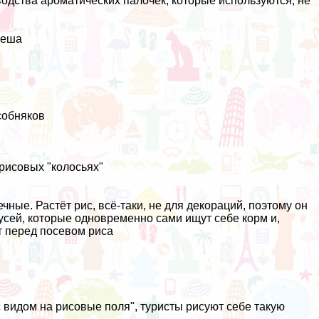
одства ароматических палочек, которые используются, не
неша
собняков
рисовых "колосьях"
чные. Растёт рис, всё-таки, не для декораций, поэтому он
 гусей, которые одновременно сами ищут себе корм и,
т перед посевом риса
с видом на рисовые поля", туристы рисуют себе такую