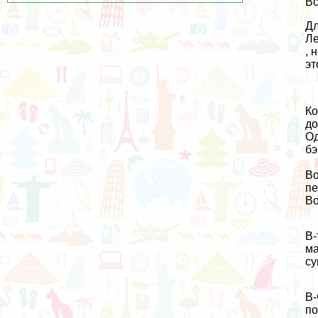
Вс
Дл
Ле
, 
эт
Ко
до
Од
бэ
Во
пе
Во
В-
ма
су
В-
по