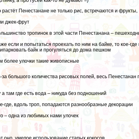
ртинку, а про гусей как-то не думают =)
 растёт Пенестанане не только рис, встречаются и
фрукты
,
и джек-фрут
льшинство тропинок в этой части Пенестанана – пешеход
же если и попытаться проехать по ним на
байке
, то кое-гд
ипарковать байк и прогуляться до дома пешком
м более улочки такие живописные
-за большого количества рисовых полей, весь Пенестанан
 а там где есть вода – никуда без
подношений
е-где, вдоль троп, попадаются разнообразные декорации
о – одна из любимых нами улочек
т оно, умелое использование старых кокосов