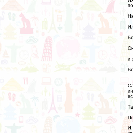
Их
по
На
Ил
Бо
Он
и 
Во
Са
ин
ес
Та
По
И,