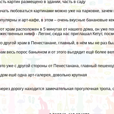
сть картин размещено в здании, часть в саду
чать любоваться картинами можно уже на парковке, зачем 
пулярны и арт-кафе, в этом – очень вкусные банановые ке
от храм расположен в 5 минутах от нашего дома, он уже п
жественных нимф -
Легонг
, сюда нас приглашал
Кетут
, пос
о другой храм в Пенестанане, главный, в нём мы не раз 
ам весь порос баньяном и от этого выгдядит ещё более в
это уже с другой стороны от Пенестанана, главный пешеход
дом ешё одна арт-галерея, довольно крупная
через дорогу находится замечательная прогулочная тропа