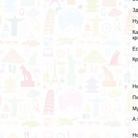
Зд
Ну
Ка
кр
Ес
Кр
Не
Пе
М
А 
Но