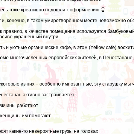
есь тоже креативно подошли к оформлению 🙂
 и, конечно, в таком умиротворённом месте невозможно об
к правило, в качестве помещения используется бамбуковый 
асиво украшенный внутри
ть и уютные органические кафе, в этом (Yellow cafe) восх
оме многочисленных европейских жителей, в Пенестанане, 
которые из них – особенно импозантные, эту старушку мы ч
нестанан активно застраивается
ужчины работают
женщины им помогают
сят какие-то невероятные грузы на головах