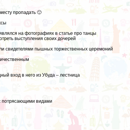
месту пропадать 🙂
ксы
оявлялся на фотографиях в статье про танцы
мотреть выступления своих дочерей
были свидетелями пышных торжественных церемоний
еличественным
ный вход в него из Убуда – лестница
, с потрясающими видами