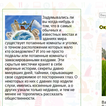
Задумывались ли
вы когда-нибудь о
том, что в самых
Ок
обычных и
известных местах и
зданиях мира
существует потаенные комнаты и уголки,
о точном расположении которых мало
кто осведомлен? И это не просто
подвалы или потаенные комнаты с
замаскированными входами. Эти
скрытые местечки хранят в себе
мрачные истории, секреты давно
минувших дней, тайники, скрывающие
свое содержимое от посторонних глаз. О
некоторых из них с давних пор ходили
слухи, имелись косвенные данные, а о
других узнали только недавно, и тем не
менее не торопились рассказать
общественности.
Ва