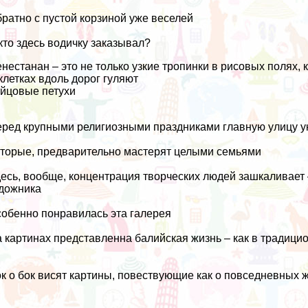
ратно с пустой корзиной уже веселей
кто здесь водичку заказывал?
нестанан – это не только узкие тропинки в рисовых полях,
клетках вдоль дорог гуляют
йцовые петухи
еред
крупными религиозными праздниками
главную улицу у
торые, предварительно мастерят целыми семьями
есь, вообще, концентрация творческих людей зашкаливает –
дожника
обенно понравилась эта галерея
 картинах представленна балийская жизнь – как в традицио
к о бок висят картины, повествующие как о повседневных 