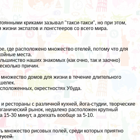
стоянными криками зазывал "такси-такси", но при этом,
 жизни экспатов и лонгстееров со всего мира.
ре, где расположено множество отелей, потому что для
койные места.
льшинство наших знакомых (как очно, так и заочно)
есколько причин.
ое множество домов для жизни в течение длительного
ошелек.
расположенных, окрестностях Убуда.
 и рестораны с различной кухней, йога-студии, творческие
рганический рынок
, недалеко расположен крупный
 15-30 минут, а доехать вообще за 5-10.
сть множество рисовых полей, среди которых приятно
гусей.