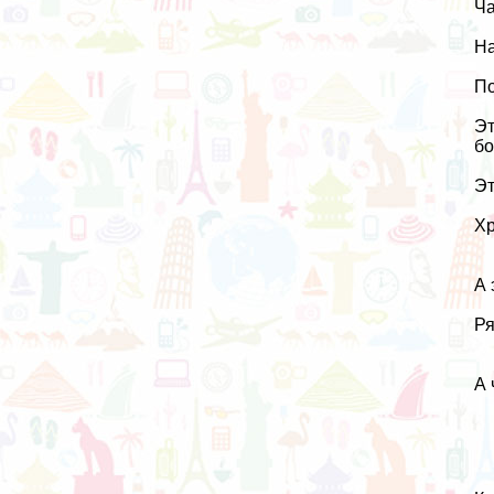
Ча
На
По
Эт
бо
Эт
Хр
А 
Ря
А 