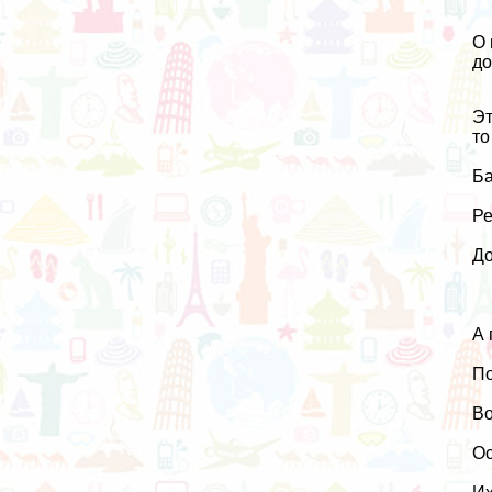
О 
до
Эт
то
Ба
Ре
До
А 
По
Во
О