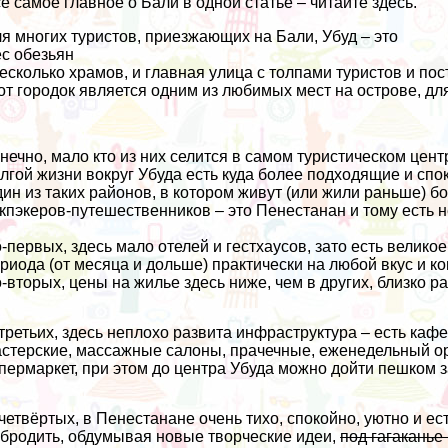
ё самое главное о Бали в одной статье – читайте здесь.
я многих туристов, приезжающих на Бали, Убуд – это
с обезьян
несколько храмов, и главная улица с толпами туристов и по
от городок является одним из любимых мест на острове, для
нечно, мало кто из них селится в самом туристическом цент
лгой жизни вокруг Убуда есть куда более подходящие и спо
ин из таких районов, в котором живут (или жили раньше) бо
кпэкеров-путешественников – это Пенестанан и тому есть н
-первых, здесь мало отелей и гестхаусов, зато есть велик
риода (от месяца и дольше) практически на любой вкус и к
-вторых, цены на жилье здесь ниже, чем в других, близко 
третьих, здесь неплохо развита инфраструктура – есть кафе
стерские, массажные салоны, прачечные, еженедельный
о
пермаркет, при этом до центра Убуда можно дойти пешком за
четвёртых, в Пенестанане очень тихо, спокойно, уютно и е
бродить, обдумывая новые творческие идеи,
под гагаканье 