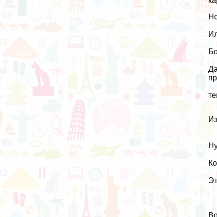
ка
Но
Ил
Бо
Да
пр
те
Из
Ну
Ко
Эт
Во