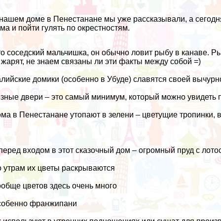
нашем доме в Пенестанане
мы уже рассказывали
, а сегод
ма и пойти гулять по окрестностям.
о соседский мальчишка, он обычно ловит рыбу в канаве. Рыб
 жарят, не знаем связаны ли эти факты между собой =)
лийские домики
(особенно в Убуде) славятся своей вычур
зные двери – это самый минимум, который можно увидеть 
ма в Пенестанане утопают в зелени – цветущие тропинки, в
перед входом в этот сказочный дом – огромный пруд с лото
 утрам их цветы раскрываются
обще цветов здесь очень много
собенно франжипани