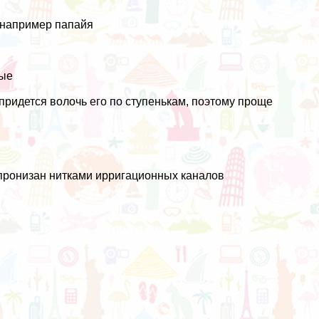
 например папайя
ные
е придется волочь его по ступенькам, поэтому проще
 пронизан нитками ирригационных каналов