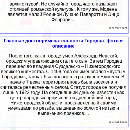
архитектурой. Не случайно город часто называют
столицей романской культуры. К тому же, Модена
является малой Родиной Лучано Паваротти и Энцо
Феррари....
22 07 2026 9:14:21
Главные достопримечательности Городца: фото и
описание
После того, как в городе умер Александр Невский,
городским управляющим стал его сын. Затем Городец
перешёл во владения Суздальско – Нижегородского
великого княжества. С 1408 года он именовался «пустым
Городцом», так как был полностью разрушен Едигеем. В
начале 7 века территория вновь была заселена и
считалась ремесленным селом. Статус города он получил
лишь в 1922 году. На сегодняшний день он известен как
центр народных промыслов и древнейший город
Нижегородской области, прославленный своими
умельцами по резьбе, вышиванию золотой нитью и
выпеканию пряников....
21 07 2026 4:15:56