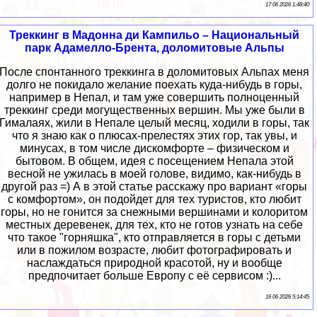
17 06 2026 1:48:40
Треккинг в Мадонна ди Кампильо – Национальный
парк Адамелло-Брента, доломитовые Альпы
После спонтанного треккинга в доломитовых Альпах меня
долго не покидало желание поехать куда-нибудь в горы,
например в Непал, и там уже совершить полноценный
треккинг среди могущественных вершин. Мы уже были в
Гималаях, жили в Непале целый месяц, ходили в горы, так
что я знаю как о плюсах-прелестях этих гор, так увы, и
минусах, в том числе дискомфорте – физическом и
бытовом. В общем, идея с посещением Непала этой
весной не ужилась в моей голове, видимо, как-нибудь в
другой раз =) А в этой статье расскажу про вариант «горы
с комфортом», он подойдет для тех туристов, кто любит
горы, но не гонится за снежными вершинами и колоритом
местных деревенек, для тех, кто не готов узнать на себе
что такое "горняшка", кто отправляется в горы с детьми
или в пожилом возрасте, любит фотографировать и
наслаждаться природной красотой, ну и вообще
предпочитает больше Европу с её сервисом :)...
16 06 2026 5:14:45