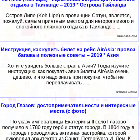
отдыха в Таиланде – 2019 * Острова Тайланда
Остров Липе (Koh Lipe) в провинции Сатун, является,
пожалуй, самым приятным местом для неторопливого и
спокойного пляжного отдыха в Таиланде ......
03 08 2026 6:39:13
Инструкция, как купить билет на рейс AirAsia: провоз
багажа и полезные советы – 2019 * Азия
Хотите увидеть больше стран в Азии? Тогда изучите
инструкцию, как покупать авиабилеты AirAsia очень
дешево, и что надо знать при покупке, чтобы не
переплачивать ......
02 08 2026 23:59:18
Город Глазов: достопримечательности и интересные
места (с фото)
По указу императрицы Екатерины II село Глазово
получило в 1780 году герб и статус города. В 1804 году в
городе проводилась активная застройка, которой
руководил архитектор из Санкт- Петербурга И. Лем. К