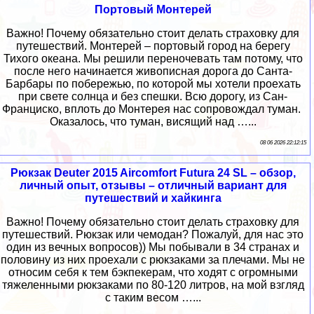
Портовый Монтерей
Важно! Почему обязательно стоит делать страховку для
путешествий. Монтерей – портовый город на берегу
Тихого океана. Мы решили переночевать там потому, что
после него начинается живописная дорога до Санта-
Барбары по побережью, по которой мы хотели проехать
при свете солнца и без спешки. Всю дорогу, из Сан-
Франциско, вплоть до Монтерея нас сопровождал туман.
Оказалось, что туман, висящий над …...
08 06 2026 22:12:15
Рюкзак Deuter 2015 Aircomfort Futura 24 SL – обзор,
личный опыт, отзывы – отличный вариант для
путешествий и хайкинга
Важно! Почему обязательно стоит делать страховку для
путешествий. Рюкзак или чемодан? Пожалуй, для нас это
один из вечных вопросов)) Мы побывали в 34 странах и
половину из них проехали с рюкзаками за плечами. Мы не
относим себя к тем бэкпекерам, что ходят с огромными
тяжеленными рюкзаками по 80-120 литров, на мой взгляд
с таким весом …...