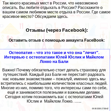
Так много красивых мест в России, что невозможно
описать. Вы любите отдыхать в России? Расскажите о
вашем самом любимом месте отдыха в России. Где самое
красивое место? Обсуждаем
здесь
.
Отзывы (через Facebook):
Оставить отзыв с помощью аккаунта FaceBook:
Остеопатия – что это такое и что она "лечит".
Интервью с остеопатами Юлей Юслик и Майклом
Локко на Бали
Важно! Почему обязательно стоит делать страховку для
путешествий. Каждый раз Бали не перестаёт радовать
нас новыми знакомствами – пожалуй, именно здесь мы
встретились с наибольшим количеством классных людей.
Многие из них, помимо того, что интересны сами по себе,
ещё и занимаются полезными и важными делами.
Сегодня хотим познакомить вас с остеопатами Юлей
Юслик и Майклом Локко. …...
06 08 2026 17:58:42