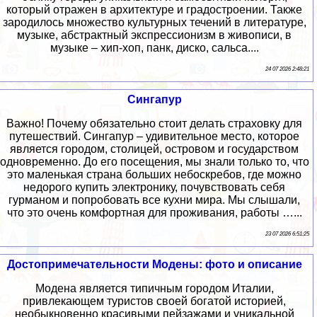
который отражен в архитектуре и градостроении. Также
зародилось множество культурных течений в литературе,
музыке, абстрактный экспрессионизм в живописи, в
музыке – хип-хоп, панк, диско, сальса....
24 07 2026 2:48:21
Сингапур
Важно! Почему обязательно стоит делать страховку для
путешествий. Сингапур – удивительное место, которое
является городом, столицей, островом и государством
одновременно. До его посещения, мы знали только то, что
это маленькая страна больших небоскребов, где можно
недорого купить электронику, почувствовать себя
гурманом и попробовать все кухни мира. Мы слышали,
что это очень комфортная для проживания, работы …...
23 07 2026 6:51:25
Достопримечательности Модены: фото и описание
Модена является типичным городом Италии,
привлекающем туристов своей богатой историей,
необыкновенно красивыми пейзажами и уникальной