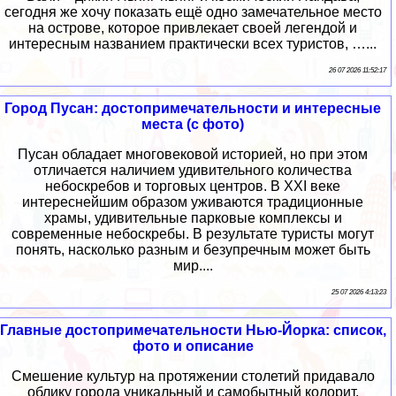
сегодня же хочу показать ещё одно замечательное место
на острове, которое привлекает своей легендой и
интересным названием практически всех туристов, …...
26 07 2026 11:52:17
Город Пусан: достопримечательности и интересные
места (с фото)
Пусан обладает многовековой историей, но при этом
отличается наличием удивительного количества
небоскребов и торговых центров. В XXI веке
интереснейшим образом уживаются традиционные
храмы, удивительные парковые комплексы и
современные небоскребы. В результате туристы могут
понять, насколько разным и безупречным может быть
мир....
25 07 2026 4:13:23
Главные достопримечательности Нью-Йорка: список,
фото и описание
Смешение культур на протяжении столетий придавало
облику города уникальный и самобытный колорит,