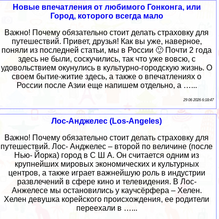
Новые впечатления от любимого Гонконга, или
Город, которого всегда мало
Важно! Почему обязательно стоит делать страховку для
путешествий. Привет, друзья! Как вы уже, наверное,
поняли из последней статьи, мы в России 🙂 Почти 2 года
здесь не были, соскучились, так что уже вовсю, с
удовольствием окунулись в культурно-городскую жизнь. О
своем бытие-житие здесь, а также о впечатлениях о
России после Азии еще напишем отдельно, а …...
29 06 2026 6:18:47
Лос-Анджелес (Los-Angeles)
Важно! Почему обязательно стоит делать страховку для
путешествий. Лос- Анджелес – второй по величине (после
Нью- Йорка) город в С Ш А. Он считается одним из
крупнейших мировых экономических и культурных
центров, а также играет важнейшую роль в индустрии
развлечений в сфере кино и телевидения. В Лос-
Анжелесе мы остановились у каучсёрфера – Хелен.
Хелен девушка корейского происхождения, ее родители
переехали в …...