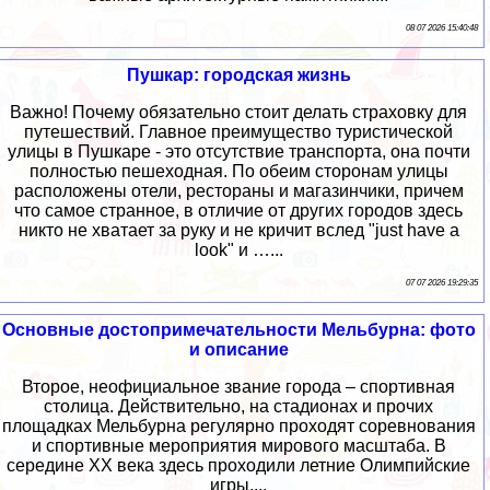
08 07 2026 15:40:48
Пушкар: городская жизнь
Важно! Почему обязательно стоит делать страховку для
путешествий. Главное преимущество туристической
улицы в Пушкаре - это отсутствие транспорта, она почти
полностью пешеходная. По обеим сторонам улицы
расположены отели, рестораны и магазинчики, причем
что самое странное, в отличие от других городов здесь
никто не хватает за руку и не кричит вслед "just have a
look" и …...
07 07 2026 19:29:35
Основные достопримечательности Мельбурна: фото
и описание
Второе, неофициальное звание города – спортивная
столица. Действительно, на стадионах и прочих
площадках Мельбурна регулярно проходят соревнования
и спортивные мероприятия мирового масштаба. В
середине XX века здесь проходили летние Олимпийские
игры....