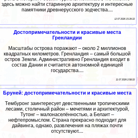
здесь можно найти старинную архитектуру и интересные
памятники древнерусского зодчества....
12 07 2026 15:39:33
Достопримечательности и красивые места
Гренландии
Масштабы острова поражают – около 2 миллионов
квадратных километров. Гренландия – самый большой
остров Земли. Административно Гренландия входит в
состав Дании и считается автономной единицей
государства....
11 07 2026 2:58:33
Бруней: достопримечательности и красивые места
Тембуронг заинтересует девственными тропическими
лесами, столичный район – мечетями и архитектурой,
Тутонг – малонаселённостью, а Белаит –
нефтепромыслом. Страна прекрасно подходит для
дайвинга, однако, развлечения на пляжах почти
отсутствуют....