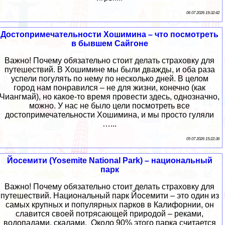
06 07 2026 19:32:42
Достопримечательности Хошимина – что посмотреть
в бывшем Сайгоне
Важно! Почему обязательно стоит делать страховку для
путешествий. В Хошимине мы были дважды, и оба раза
успели погулять по нему по несколько дней. В целом
город нам понравился – не для жизни, конечно (как
Чиангмай), но какое-то время провести здесь, однозначно,
можно. У нас не было цели посмотреть все
достопримечательности Хошимина, и мы просто гуляли
…...
05 07 2026 15:22:36
Йосемити (Yosemite National Park) – национальный
парк
Важно! Почему обязательно стоит делать страховку для
путешествий. Национальный парк Йосемити – это один из
самых крупных и популярных парков в Калифорнии, он
славится своей потрясающей природой – реками,
водопадами, скалами. Около 90% этого парка считается