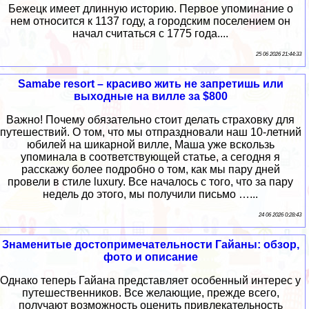
Бежецк имеет длинную историю. Первое упоминание о
нем относится к 1137 году, а городским поселением он
начал считаться с 1775 года....
25 06 2026 21:44:33
Samabe resort – красиво жить не запретишь или
выходные на вилле за $800
Важно! Почему обязательно стоит делать страховку для
путешествий. О том, что мы отпраздновали наш 10-летний
юбилей на шикарной вилле, Маша уже вскользь
упоминала в соответствующей статье, а сегодня я
расскажу более подробно о том, как мы пару дней
провели в стиле luxury. Все началось с того, что за пару
недель до этого, мы получили письмо …...
24 06 2026 0:28:43
Знаменитые достопримечательности Гайаны: обзор,
фото и описание
Однако теперь Гайана представляет особенный интерес у
путешественников. Все желающие, прежде всего,
получают возможность оценить привлекательность