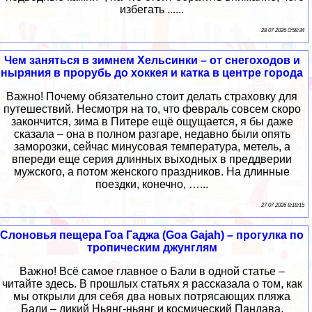
избегать ......
28 07 2026 0:58:34
Чем заняться в зимнем Хельсинки – от снегоходов и
ныряния в прорубь до хоккея и катка в центре города
Важно! Почему обязательно стоит делать страховку для
путешествий. Несмотря на то, что февраль совсем скоро
закончится, зима в Питере ещё ощущается, я бы даже
сказала – она в полном разгаре, недавно были опять
заморозки, сейчас минусовая температура, метель, а
впереди еще серия длинных выходных в преддверии
мужского, а потом женского праздников. На длинные
поездки, конечно, …...
27 07 2026 8:18:15
Слоновья пещера Гоа Гаджа (Goa Gajah) – прогулка по
тропическим джунглям
Важно! Всё самое главное о Бали в одной статье –
читайте здесь. В прошлых статьях я рассказала о том, как
мы открыли для себя два новых потрясающих пляжа
Бали – дикий Ньянг-ньянг и космический Пандава,