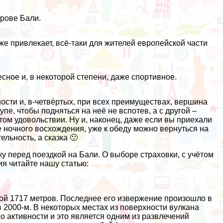
трове Бали.
 уже привлекает, всё-таки для жителей европейской части
сное и, в некоторой степени, даже спортивное.
ости и, в-четвёртых, при всех преимуществах, вершина
пе, чтобы подняться на неё не вспотев, а с другой –
том удовольствии. Ну и, наконец, даже если вы приехали
е ночного восхождения, уже к обеду можно вернуться на
льность, а сказка 🙂
 перед поездкой на Бали. О выборе страховки, с учётом
ия читайте нашу статью:
отой 1717 метров. Последнее его извержение произошло в
в 2000-м. В некоторых местах из поверхности вулкана
го активности и это является одним из развлечений