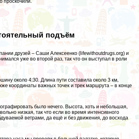
о проскочили.
стоятельный подъём
пании друзей – Саши Алексеенко (
lifewithoutdrugs.org
) и
нимался уже во второй раз, так что он выступал в роли
шину около 4:30. Длина пути составила около 3 км,
акже координаты важных точек и трек маршрута – в конце
тографировать было нечего. Высота, хоть и небольшая,
ольно низкая, так что если во время интенсивного
обдуваемой ветрами, да ещё и без движения, до восхода
лтора часа мы провели в большой палатке, которую