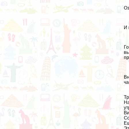
Оз
И 
Го
вы
пр
Вн
ча
Тр
На
ут
Ви
Со
Еш
Эт