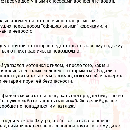
тся всеми доступными способами воспрепятствовать
ёрдые аргументы, которые иностранцы могли
сущих перед носом "официальными" корочками, и
айти непросто.
м с точкой, от которой ведёт тропа к главному подъёму.
аться от них практически невозможно.
 увязался мотоцикл с гидом, и после того, как мы
оявились несколько человек, с которыми мы бодались
 намекнули на то, что мы, конечно, можем пойти наверх и
 не гарантирует её безопасности.
физически хватать и не пускать они вряд ли будут, но вот
Т.е. нужно либо оставлять машину/байк где-нибудь вне
вообще не попадаться им на глаза.
 подъём около 4х утра, чтобы застать на вершине
рых, начали подъём не из основной точки, поэтому даже