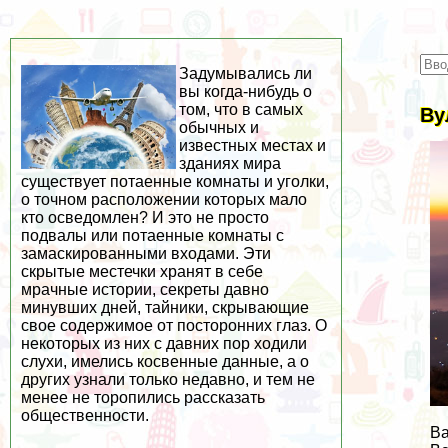
Задумывались ли
вы когда-нибудь о
том, что в самых
Ву
обычных и
известных местах и
зданиях мира
существует потаенные комнаты и уголки,
о точном расположении которых мало
кто осведомлен? И это не просто
подвалы или потаенные комнаты с
замаскированными входами. Эти
скрытые местечки хранят в себе
мрачные истории, секреты давно
минувших дней, тайники, скрывающие
свое содержимое от посторонних глаз. О
некоторых из них с давних пор ходили
слухи, имелись косвенные данные, а о
других узнали только недавно, и тем не
менее не торопились рассказать
общественности.
Ва