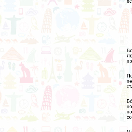
ес
Во
Лё
пр
По
пе
ст
Бó
но
по
со
Мы