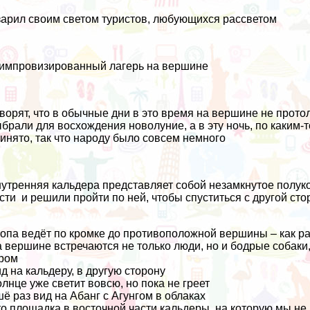
арил своим светом туристов, любующихся рассветом
импровизированный лагерь на вершине
ворят, что в обычные дни в это время на вершине не прото
брали для восхождения новолуние, а в эту ночь, по каким-
инято, так что народу было совсем немного
утренняя кальдера представляет собой незамкнутое полуко
сти и решили пройти по ней, чтобы спуститься с другой сто
опа ведёт по кромке до противоположной вершины – как ра
 вершине встречаются не только люди, но и бодрые соба
ром
д на кальдеру, в другую сторону
лнце уже светит вовсю, но пока не греет
ё раз вид на Абанг с Агунгом в облаках
о площадка в восточной части кальдеры, на которую мы не