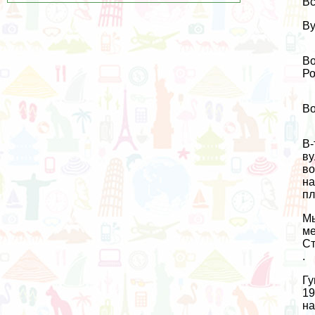
Вс
Ву
Во
Ро
Во
В-
ву
во
на
п
Мы
ме
Ст
.
Гу
19
на