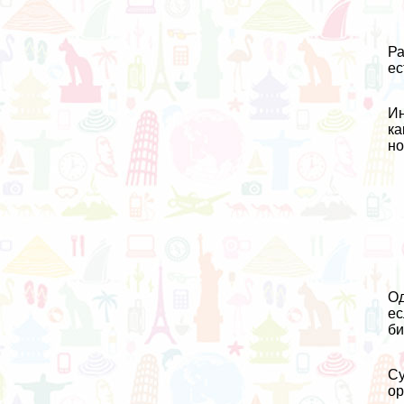
Ра
ес
Ин
ка
но
Од
ес
би
Су
ор