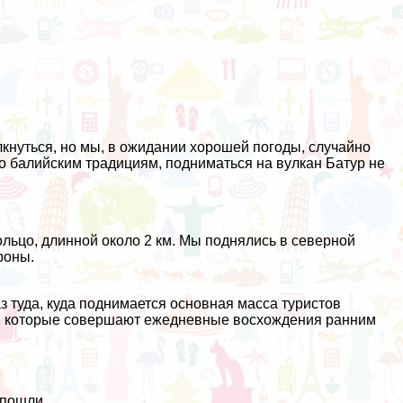
лкнуться, но мы, в ожидании хорошей погоды, случайно
то балийским традициям, подниматься на вулкан Батур не
льцо, длинной около 2 км. Мы поднялись в северной
роны.
з туда, куда поднимается основная масса туристов
ки, которые совершают ежедневные восхождения ранним
 пошли