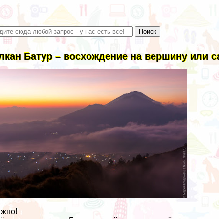
лкан Батур – восхождение на вершину или 
жно!