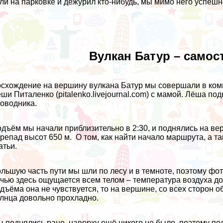
ли на парковке и дежурил кто-нибудь, мы мимо него успешн
Вулкан Батур – само
схождение на вершину вулкана Батур мы совершали в ком
ши Питаленко (
pitalenko.livejournal.com
) с мамой. Лёша под
оводника.
дъём мы начали приблизительно в 2:30, и поднялись на вер
репад высот 650 м. О том, как найти начало маршрута, а т
атьи.
льшую часть пути мы шли по лесу и в темноте, поэтому фо
чью здесь ощущается всем телом – температура воздуха дов
дъёма она не чувствуется, то на вершине, со всех сторон 
лнца довольно прохладно.
 поднялись рано, наверху ещё никого не было, поэтому по