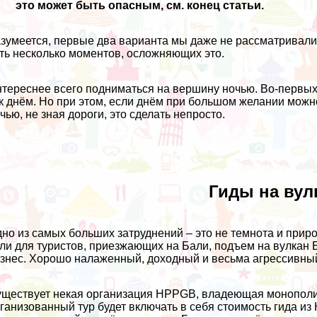
это может быть опасным, см. конец статьи.
зумеется, первые два варианта мы даже не рассматривали и
ть несколько моментов, осложняющих это.
тереснее всего подниматься на вершину ночью. Во-первых м
к днём. Но при этом, если днём при большом желании можн
чью, не зная дороги, это сделать непросто.
Гиды на вул
но из самых больших затруднений – это не темнота и приро
ли для туристов, приезжающих на Бали, подъем на вулкан Б
знес. Хорошо налаженный, доходный и весьма агрессивный
ществует некая организация HPPGB, владеющая монополие
ганизованный тур будет включать в себя стоимость гида из