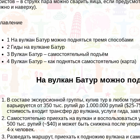
ристов – в струях пара можно сварить яйца, если предусмотр
жно и наверху).
главление
1
На вулкан Батур можно подняться тремя способами
2
Гиды на вулкане Батур
3
Вулкан Батур – самостоятельный подъём
4
Вулкан Батур – как подняться самостоятельно (карта)
На вулкан Батур можно по
В составе экскурсионной группы, купив тур в любом тур
варьируется от 350 тыс. рупий до 1.000.000 рупий ($25-7
стоимость входит трансфер до вулкана, услуги гида, завт
Самостоятельно приехать на вулкан и воспользоваться 
500 тыс. рупий (~$40) и может быть снижена после упорн
4-х человек.
Разведать маршрут, приехать к подножию вулкана и сам