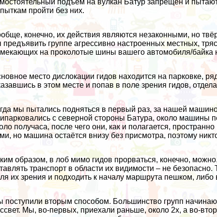
мостоятельный подъём на вулкан Батур запрещён и пытаю
пыткам пройти без них.
обще, конечно, их действия являются незаконными, но тв
 предъявить группе агрессивно настроенных местных, тря
мекающих на проколотые шины вашего автомобиля/байка н
новное место дислокации гидов находится на парковке, рядо
азавшись в этом месте и попав в поле зрения гидов, отдел
гда мы пытались подняться в первый раз, за нашей машиной
ипарковались с северной стороны Батура, около машины п
оло получаса, после чего они, как и полагается, пространно
ми, но машина остаётся внизу без присмотра, поэтому никто
ким образом, в лоб мимо гидов прорваться, конечно, можно, 
тавлять транспорт в области их видимости – не безопасно. 
ля их зрения и подходить к началу маршрута пешком, либо 
 поступили вторым способом. Большинство групп начинают
ссвет. Мы, во-первых, приехали раньше, около 2х, а во-вто