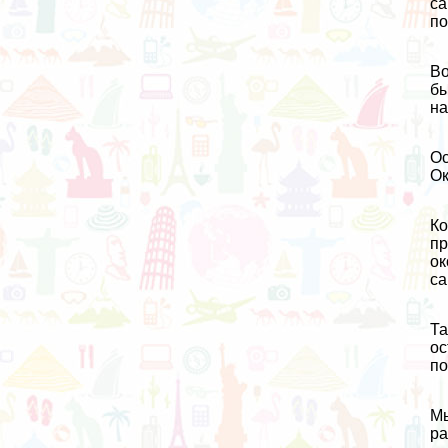
са
по
Во
бы
на
Ос
Ок
Ко
пр
ок
са
Та
ос
по
Мы
ра