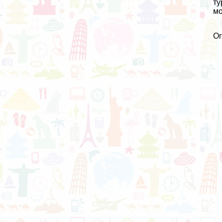
ту
мо
О