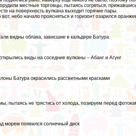
орудили местные торговцы, пытаясь согреться, прижавшись 
сте на поверхность вулкана выходит горячие пары.
 вот, небо начало проясняться и горизонт озарился оранж
али видны облака, зависшие в кальдере Батура
открылись виды на соседние вулканы – Абанг и Агунг
лоны Батура окрасились рассветными красками
мы, пытаясь не трястись от холода, позируем перед фоток
д морем появился солнечный диск