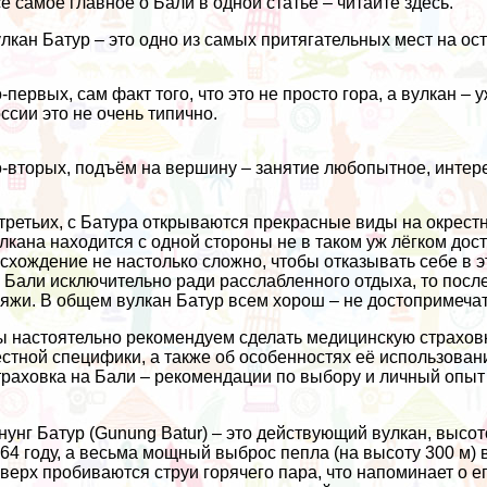
ё самое главное о Бали в одной статье – читайте здесь.
лкан Батур – это одно из самых притягательных мест на ос
-первых, сам факт того, что это не просто гора, а вулкан –
ссии это не очень типично.
-вторых, подъём на вершину – занятие любопытное, интере
третьих, с Батура открываются прекрасные виды на окрестн
лкана находится с одной стороны не в таком уж лёгком досту
схождение не настолько сложно, чтобы отказывать себе в э
 Бали исключительно ради расслабленного отдыха, то посл
ляжи
. В общем вулкан Батур всем хорош – не достопримечате
 настоятельно рекомендуем сделать медицинскую страховку
стной специфики, а также об особенностях её использован
раховка на Бали – рекомендации по выбору и личный опыт
нунг Батур (Gunung Batur) – это действующий вулкан, выс
64 году, а весьма мощный выброс пепла (на высоту 300 м) 
верх пробиваются струи горячего пара, что напоминает о е