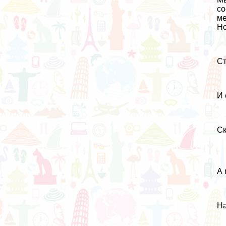
со
ме
Но
Ст
И 
Ск
А 
На