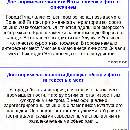
Достопримечательности Ялты: список и фото с
описанием
Город Ялта является центром региона, называемого
Большой Ялтой, протяженность территории которого
свыше 70 километров. Он тянется вдоль черноморского
побережья от Краснокаменки на востоке и до Фороса на
западе. В состав его входит также Алупка и большое
количество курортных поселков. В городе немало
интересных мест. Многие выдающиеся личности бывали
здесь. Ежегодно Ялту посещают тысячи туристов....
03 07 2026 12:58:39
Достопримечательности Донецка: обзор и фото
интересные мест
У города богатая история, связанная с развитием
промышленности. Наряду с этим он стал известным
культурным центром. В нем официально
зарегистрированы свыше 250 памятников культурного
наследия. Он привлекает гостей лучшими в Украине
гостиницами, самыми современными спортивними и
развлекательными объектами....
02 07 2026 8:52:56