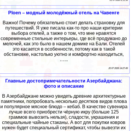
21 07 2026 3:55:56
Ploen – модный молодёжный отель на Чавенге
Важно! Почему обязательно стоит делать страховку для
путешествий. Я уже писала как-то про наши критерии
выбора отелей, а также о том, что мне нравятся
современные стильные интерьеры, где всё продумано до
мелочей, как это было в нашем домике на Бали. Отелей
это касается в особенности, потому как в такой
обстановке, настолько уютно и комфортно находиться,
…...
20 07 2026 14:27:49
Главные достопримечательности Азербайджана:
фото и описание
В Азербайджане можно увидеть древние архитектурные
памятники, попробовать несколько десятков видов плова
и популярное мясное блюдо – кебаб. В качестве сувенира
лучше всего приобрести чёрную икру (больше 125
граммов вывозить нельзя), сладости, украшения и
специальные чайные стаканы. А вот для покупки ковров
нужен будет специальный сертификат, чтобы вывезти их