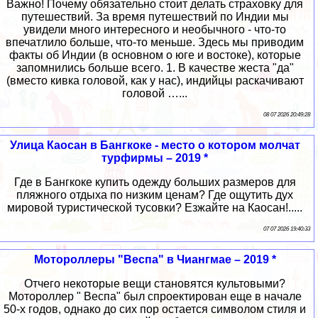
Важно! Почему обязательно стоит делать страховку для
путешествий. За время путешествий по Индии мы
увидели много интересного и необычного - что-то
впечатлило больше, что-то меньше. Здесь мы приводим
факты об Индии (в основном о юге и востоке), которые
запомнились больше всего. 1. В качестве жеста "да"
(вместо кивка головой, как у нас), индийцы раскачивают
головой …...
08 07 2026 20:49:28
Улица Каосан в Бангкоке - место о котором молчат
турфирмы – 2019 *
Где в Бангкоке купить одежду больших размеров для
пляжного отдыха по низким ценам? Где ощутить дух
мировой туристической тусовки? Езжайте на Каосан!.....
07 07 2026 19:40:33
Мотороллеры "Веспа" в Чиангмае – 2019 *
Отчего некоторые вещи становятся культовыми?
Мотороллер " Веспа" был спроектирован еще в начале
50-х годов, однако до сих пор остается символом стиля и