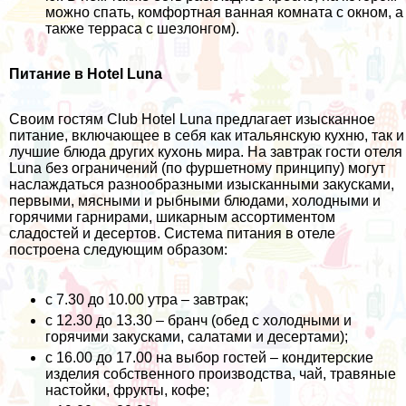
можно спать, комфортная ванная комната с окном, а
также терраса с шезлонгом).
Питание в Hotel Luna
Своим гостям Club Hotel Luna предлагает изысканное
питание, включающее в себя как итальянскую кухню, так и
лучшие блюда других кухонь мира. На завтрак гости отеля
Luna без ограничений (по фуршетному принципу) могут
наслаждаться разнообразными изысканными закусками,
первыми, мясными и рыбными блюдами, холодными и
горячими гарнирами, шикарным ассортиментом
сладостей и десертов. Система питания в отеле
построена следующим образом:
с 7.30 до 10.00 утра – завтрак;
с 12.30 до 13.30 – бранч (обед с холодными и
горячими закусками, салатами и десертами);
с 16.00 до 17.00 на выбор гостей – кондитерские
изделия собственного производства, чай, травяные
настойки, фрукты, кофе;