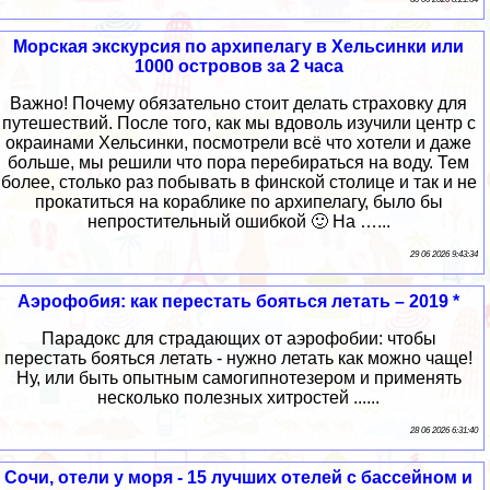
Морская экскурсия по архипелагу в Хельсинки или
1000 островов за 2 часа
Важно! Почему обязательно стоит делать страховку для
путешествий. После того, как мы вдоволь изучили центр с
окраинами Хельсинки, посмотрели всё что хотели и даже
больше, мы решили что пора перебираться на воду. Тем
более, столько раз побывать в финской столице и так и не
прокатиться на кораблике по архипелагу, было бы
непростительный ошибкой 🙂 На …...
29 06 2026 9:43:34
Аэрофобия: как перестать бояться летать – 2019 *
Парадокс для страдающих от аэрофобии: чтобы
перестать бояться летать - нужно летать как можно чаще!
Ну, или быть опытным самогипнотезером и применять
несколько полезных хитростей ......
28 06 2026 6:31:40
Сочи, отели у моря - 15 лучших отелей с бассейном и