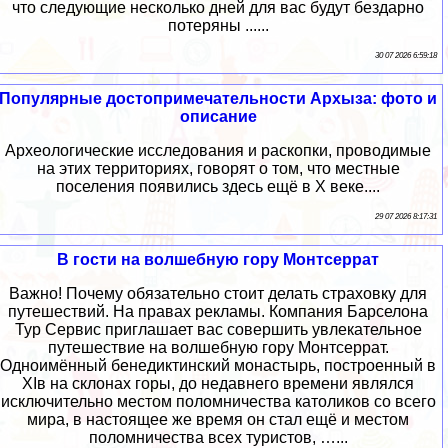
что следующие несколько дней для вас будут бездарно
потеряны ......
30 07 2026 6:59:18
Популярные достопримечательности Архыза: фото и
описание
Археологические исследования и раскопки, проводимые
на этих территориях, говорят о том, что местные
поселения появились здесь ещё в X веке....
29 07 2026 8:17:31
В гости на волшебную гору Монтсеррат
Важно! Почему обязательно стоит делать страховку для
путешествий. На правах рекламы. Компания Барселона
Тур Сервис приглашает вас совершить увлекательное
путешествие на волшебную гору Монтсеррат.
Одноимённый бенедиктинский монастырь, построенный в
ХIв на склонах горы, до недавнего времени являлся
исключительно местом поломничества католиков со всего
мира, в настоящее же время он стал ещё и местом
поломничества всех туристов, …...