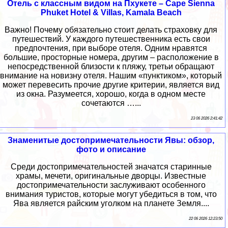
Отель с классным видом на Пхукете – Cape Sienna
Phuket Hotel & Villas, Kamala Beach
Важно! Почему обязательно стоит делать страховку для
путешествий. У каждого путешественника есть свои
предпочтения, при выборе отеля. Одним нравятся
большие, просторные номера, другим – расположение в
непосредственной близости к пляжу, третьи обращают
внимание на новизну отеля. Нашим «пунктиком», который
может перевесить прочие другие критерии, является вид
из окна. Разумеется, хорошо, когда в одном месте
сочетаются …...
23 06 2026 2:41:42
Знаменитые достопримечательности Явы: обзор,
фото и описание
Среди достопримечательностей значатся старинные
храмы, мечети, оригинальные дворцы. Известные
достопримечательности заслуживают особенного
внимания туристов, которые могут убедиться в том, что
Ява является райским уголком на планете Земля....
22 06 2026 12:23:50