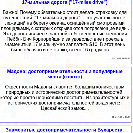
17-мильная дорога ("17-miles drive")
Важно! Почему обязательно стоит делать страховку для
путешествий. "17-мильная дорога" – это участок шоссе,
лежащий на берегу океана, оснащённый смотровыми
площадками, с которых открываются потрясающие виды.
Эта дорога является частной собственностью компании
Пеббл- Бич Корпорейшн и за удовольствие проехать
знаменитые 17 миль нужно заплатить $10. В этот день
было облачно и не жарко, всего 16 градусов …...
12 07 2026 23:41:57
Мадона: достопримечательности и популярные
места (с фото)
Окрестности Мадоны славятся большим количеством
природных и исторических достопримечательностей,
которые просто необходимо посетить. Из архитектурных и
исторических достопримечательностей выделяется
Цесвайнский замок....
11 07 2026 7:11:42
Знаменитые достопримечательности Бухареста: