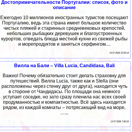
Достопримечательности Португалии: список, фото и
описание
Ежегодно 10 миллионов иностранных туристов посещают
Португалию, ведь эта страна имеет большое количество
чистых пляжей и старинных средневековых крепостей,
небольших рыбацких деревушек и благоустроенных
курортов, отведать блюда местной кухни из свежей рыбы
и морепродуктов и заняться серфингом....
14 07 2026 15:35:14
Вилла на Бали – Villa Lucia, Candidasa, Bali
Важно! Почему обязательно стоит делать страховку для
путешествий. Вилла Lucia, также как и Stella (они
расположены через стенку друг от друга), находится чуть
в стороне от Чандидасы. По площади она немного
уступает соседке, но зато сразу пленила нас всех своей
продуманностью и компактностью. Всё здесь находится
рядом, из каждой комнаты – потрясающий вид на море,
…...
13 07 2026 7:40:33