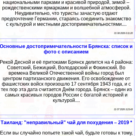
национальными парками и красивой природой, зимой –
рождественскими ярмарками и волшебной атмосферой.
Неудивительно, что туристы зачастую отдают
предпочтение Германии, стараясь соединить знакомство
с культурой и местными достопримечательностями....
01 08 2026 0:11:20
Основные достопримечательности Брянска: список и
фото с описанием
Рекой Десной и её притоками Брянск делится на 4 района:
Советский, Бежицкий, Володарский и Фокинский. Во
времена Великой Отечественной войны город был
центром партизанского движения. Его освобождение от
фашистских войск произошло 17 сентября 1943 года, и с
тех пор эта дата считается Днём города. Брянск – один из
самых красивых городов России с богатой историей и
культурой....
31 07 2026 3:23:43
Таиланд: "неправильный" чай для похудения – 2019 *
Если вы случайно попьете такой чай, будьте готовы к тому,