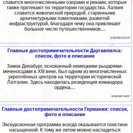
славится многочисленными озерами и реками, которые
также протекают по территории государства. Латвия
славится живописной природой, старинными
архитектурными памятниками, развитой
инфраструктурой, благодаря чему она привлекает
большое число путешественников....
03 08 2026 23:21:21
Главные достопримечательности Даугавпилса:
список, фото и описание
Замок Динабург, основанный немецкими рыцарями-
меченосцами в XIII веке, был одним из многочисленных
укреплённых центров на территории исторической
Латгалии. Здесь находилась резиденция командора
ордена....
02 08 2026 7:48:57
Главные достопримечательности Германии: список,
фото и описание
Экскурсионная программа всегда оказывается поистине
насыщенной. К тому же летом можно насладиться