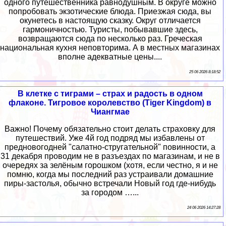
одного путешественника равнодушным. В округе можно
попробовать экзотические блюда. Приезжая сюда, вы
окунетесь в настоящую сказку. Округ отличается
гармоничностью. Туристы, побывавшие здесь,
возвращаются сюда по несколько раз. Греческая
национальная кухня неповторима. А в местных магазинах
вполне адекватные цены....
25 06 2026 8:18:52
В клетке с тиграми – страх и радость в одном
флаконе. Тигровое королевство (Tiger Kingdom) в
Чиангмае
Важно! Почему обязательно стоит делать страховку для
путешествий. Уже 4й год подряд мы избавлены от
предновогодней "салатно-стругательной" повинности, а
31 декабря проводим не в разъездах по магазинам, и не в
очередях за зелёным горошком (хотя, если честно, я и не
помню, когда мы последний раз устраивали домашние
пиры-застолья, обычно встречали Новый год где-нибудь
за городом …...
24 06 2026 14:27:28