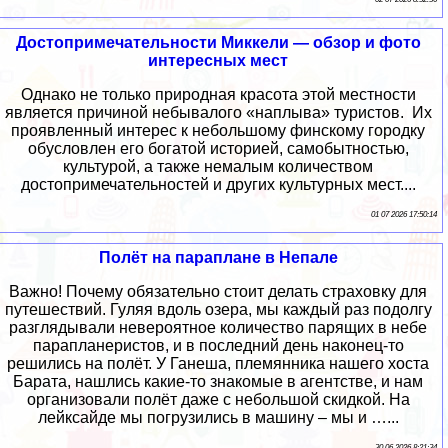
Достопримечательности Миккели — обзор и фото
интересных мест
Однако не только природная красота этой местности
является причиной небывалого «наплыва» туристов. Их
проявленный интерес к небольшому финскому городку
обусловлен его богатой историей, самобытностью,
культурой, а также немалым количеством
достопримечательностей и других культурных мест....
01 07 2026 17:50:14
Полёт на параплане в Непале
Важно! Почему обязательно стоит делать страховку для
путешествий. Гуляя вдоль озера, мы каждый раз подолгу
разглядывали невероятное количество парящих в небе
парапланеристов, и в последний день наконец-то
решились на полёт. У Ганеша, племянника нашего хоста
Барата, нашлись какие-то знакомые в агентстве, и нам
организовали полёт даже с небольшой скидкой. На
лейксайде мы погрузились в машину – мы и …...
30 06 2026 8:21:34