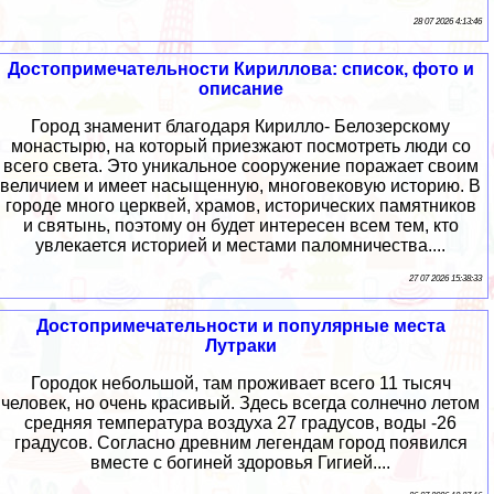
28 07 2026 4:13:46
Достопримечательности Кириллова: список, фото и
описание
Город знаменит благодаря Кирилло- Белозерскому
монастырю, на который приезжают посмотреть люди со
всего света. Это уникальное сооружение поражает своим
величием и имеет насыщенную, многовековую историю. В
городе много церквей, храмов, исторических памятников
и святынь, поэтому он будет интересен всем тем, кто
увлекается историей и местами паломничества....
27 07 2026 15:38:33
Достопримечательности и популярные места
Лутраки
Городок небольшой, там проживает всего 11 тысяч
человек, но очень красивый. Здесь всегда солнечно летом
средняя температура воздуха 27 градусов, воды -26
градусов. Согласно древним легендам город появился
вместе с богиней здоровья Гигией....