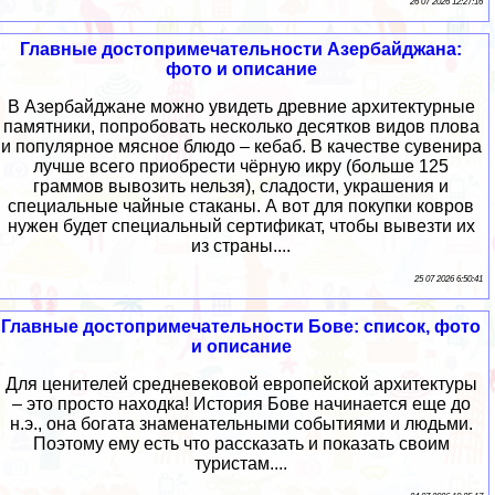
26 07 2026 12:27:16
Главные достопримечательности Азербайджана:
фото и описание
В Азербайджане можно увидеть древние архитектурные
памятники, попробовать несколько десятков видов плова
и популярное мясное блюдо – кебаб. В качестве сувенира
лучше всего приобрести чёрную икру (больше 125
граммов вывозить нельзя), сладости, украшения и
специальные чайные стаканы. А вот для покупки ковров
нужен будет специальный сертификат, чтобы вывезти их
из страны....
25 07 2026 6:50:41
Главные достопримечательности Бове: список, фото
и описание
Для ценителей средневековой европейской архитектуры
– это просто находка! История Бове начинается еще до
н.э., она богата знаменательными событиями и людьми.
Поэтому ему есть что рассказать и показать своим
туристам....