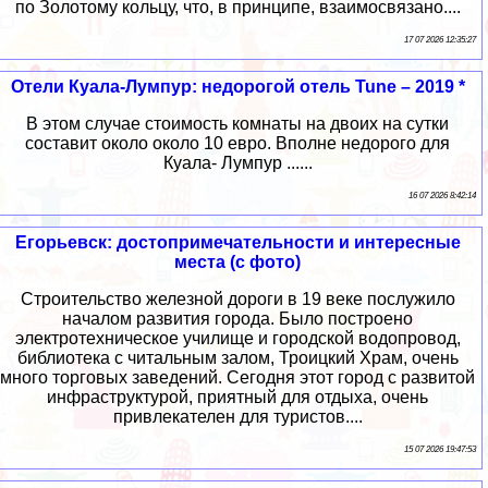
по Золотому кольцу, что, в принципе, взаимосвязано....
17 07 2026 12:35:27
Отели Куала-Лумпур: недорогой отель Tune – 2019 *
В этом случае стоимость комнаты на двоих на сутки
составит около около 10 евро. Вполне недорого для
Куала- Лумпур ......
16 07 2026 8:42:14
Егорьевск: достопримечательности и интересные
места (с фото)
Строительство железной дороги в 19 веке послужило
началом развития города. Было построено
электротехническое училище и городской водопровод,
библиотека с читальным залом, Троицкий Храм, очень
много торговых заведений. Сегодня этот город с развитой
инфраструктурой, приятный для отдыха, очень
привлекателен для туристов....
15 07 2026 19:47:53