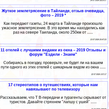
24 07 2026 18:25:17
Жуткое землетрясение в Тайланде, отзыв очевидца,
фото – 2019 *
Как передают газеты, 24 марта в Тайланде произошло
ужасное землетрясение. В это время мы находились как
раз на севере Таиланда, около 250км от ......
23 07 2026 20:47:23
11 отелей с лучшими видами из окна – 2019 Отзывы и
форум "Ездили - Знаем"
Собираясь в поездку, проверьте, не будет ли на вашем
пути одного из этих отелей с шикарным видом из окна ......
22 07 2026 3:57:17
17 стереотипов о путешествиях, которые нам
навязывают по телевизору
Рассказываем, что Т В-передачи и турагенты скрывают от
туристов. Давайте стряхнем "лапшу с ушей" ......