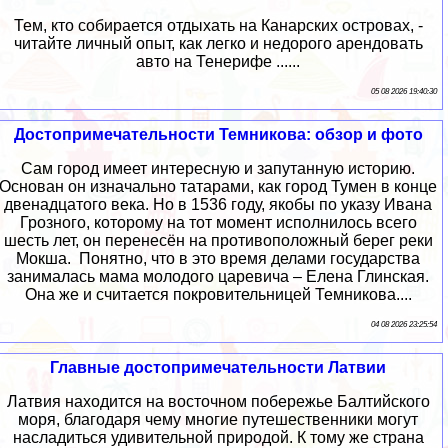
Тем, кто собирается отдыхать на Канарских островах, -
читайте личный опыт, как легко и недорого арендовать
авто на Тенерифе ......
05 08 2026 19:40:30
Достопримечательности Темникова: обзор и фото
Сам город имеет интересную и запутанную историю.
Основан он изначально татарами, как город Тумен в конце
двенадцатого века. Но в 1536 году, якобы по указу Ивана
Грозного, которому на тот момент исполнилось всего
шесть лет, он перенесён на противоположный берег реки
Мокша. Понятно, что в это время делами государства
занималась мама молодого царевича – Елена Глинская.
Она же и считается покровительницей Темникова....
04 08 2026 23:25:54
Главные достопримечательности Латвии
Латвия находится на восточном побережье Балтийского
моря, благодаря чему многие путешественники могут
насладиться удивительной природой. К тому же страна