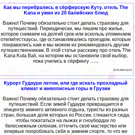
Как мы перебрались в сёрферскую Куту, отель The
Kana и ужин из 20 балийских блюд
Важно! Почему обязательно стоит делать страховку для
путешествий. Периодически, мы пишем про жилье,
которое снимаем на долгий срок или вскользь упоминаем
отели/гестхаусы, где останавливались проездом, которые
понравились нам и мы можем их рекомендовать другим
путешественникам. В этой статье расскажу про отель The
Kana Kuta Bali, на котором мы остановили свой выбор,
пока учились в сёрфингу …...
21 06 2026 8:11:23
Курорт Гудаури летом, или где искать прохладный
климат и живописные горы в Грузии
Важно! Почему обязательно стоит делать страховку для
путешествий. Если зимой Гудаури превращается в
эпицентр зимнего активного отдыха, туристы из разных
стран, большая доля которых из России, стекаются сюда,
чтобы покататься на лыжах и сноубордах по
белоснежным склонам, отточить своё мастерство или
впервые попробовать себя в зимнем спорте, то что же