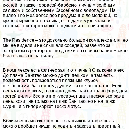
кухней, а также террасой-барбекю, личным зелёным
садиком и собственным бассейном с водопадом. На
вилле The Residence все продуманно до мелочей, на
кухне фирменная техника, есть даже музыкальная
система, к которой можно подключить свой айфон.
The Residence – это довольно большой комплекс вилл, но
мы не видели и не слышали соседей, разве что за
завтраком в ресторане, но даже и его при желании можно
было заказать на виллу.
В комплексе есть фитнес зал и отличный Спа конмплекс.
До пляжа Бангтао можно дойти пешком, а там есть
возможность пользоваться пляжным клубом –
шезлонгами, бассейном, душем, также бесплатно. Если
лень идти пешком, то можно доехать и на трансфере, для
гостей виллы бесплатно курсирует шатл несколько раз в
день, возит не только на пляж Бангтао, но и на пляж
Сурин, и в гипермаркет Теско Лотус.
Вблизи есть множество ресторанчиков и кафешек, а
можно вообще никуда не ходить и заказать приватный