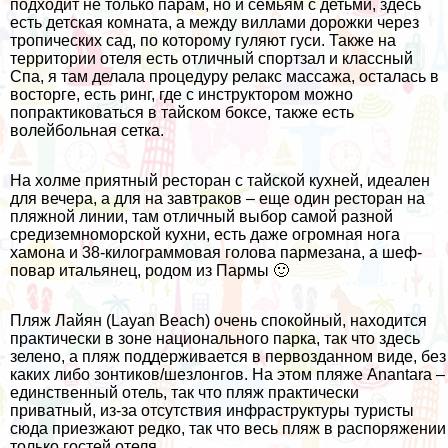
подходит не только парам, но и семьям с детьми, здесь
есть детская комната, а между виллами дорожки через
тропических сад, по которому гуляют гуси. Также на
территории отеля есть отличный спортзал и классный
Спа, я там делала процедуру релакс массажа, осталась в
восторге, есть ринг, где с инструктором можно
попрактиковаться в тайском боксе, также есть
волейбольная сетка.
На холме приятный ресторан с тайской кухней, идеален
для вечера, а для на завтраков – еще один ресторан на
пляжной линии, там отличный выбор самой разной
средиземноморской кухни, есть даже огромная нога
хамона и 38-килограммовая голова пармезана, а шеф-
повар итальянец, родом из Пармы 🙂
Пляж Лайян (Layan Beach) очень спокойный, находится
практически в зоне национального парка, так что здесь
зелено, а пляж поддерживается в первозданном виде, без
каких либо зонтиков/шезлонгов. На этом пляже Anantara –
единственный отель, так что пляж практически
приватный, из-за отсутствия инфраструктуры туристы
сюда приезжают редко, так что весь пляж в распоряжении
только гостей отеля.