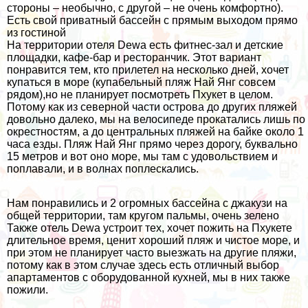
стороны – необычно, с другой – не очень комфортно).
Есть свой приватный бассейн с прямым выходом прямо
из гостиной
На территории отеля Dewa есть фитнес-зал и детские
площадки, кафе-бар и ресторанчик. Этот вариант
понравится тем, кто прилетел на несколько дней, хочет
купаться в море (купабельный пляж Най Янг совсем
рядом),но не планирует посмотреть Пхукет в целом.
Потому как из северной части острова до других пляжей
довольно далеко, мы на велосипеде прокатались лишь по
окрестностям, а до центральных пляжей на байке около 1
часа езды. Пляж Най Янг прямо через дорогу, буквально
15 метров и вот оно море, мы там с удовольствием и
поплавали, и в волнах поплескались.
Нам понравились и 2 огромных бассейна с джакузи на
общей территории, там кругом пальмы, очень зелено
Также отель Dewa устроит тех, хочет пожить на Пхукете
длительное время, ценит хороший пляж и чистое море, и
при этом не планирует часто выезжать на другие пляжи,
потому как в этом случае здесь есть отличный выбор
апартаментов с оборудованной кухней, мы в них также
пожили.