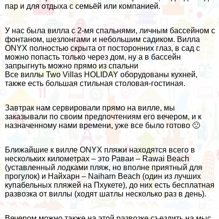
пар и для отдыха с семьёй или компанией.
У нас была вилла с 2-мя спальнями, личным бассейном с
фонтаном, шезлонгами и небольшим садиком. Вилла
ONYX полностью скрыта от посторонних глаз, в сад с
можно попасть только через дом, ну а в бассейн
запрыгнуть можно прямо из спальни
Все виллы Two Villas HOLIDAY оборудованы кухней,
также есть большая стильная столовая-гостиная.
Завтрак нам сервировали прямо на вилле, мы
заказывали по своим предпочтениям его вечером, и к
назначенному нами времени, уже все было готово 🙂
Ближайшие к вилле ONYX пляжи находятся всего в
нескольких километрах – это Раваи – Rawai Beach
(уставленный лодками пляж, но вполне приятный для
прогулок) и Найхарн – Naiharn Beach (один из лучших
купабельных пляжей на Пхукете), до них есть бесплатная
развозка от виллы (ходят шатлы несколько раз в день).
Вечером можно также на этой развозке съездить на мыс