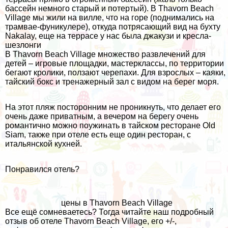
бассейн немного старый и потертый). В Thavorn Beach
Village мы жили на вилле, что на горе (поднимались на
трамвае-фуникулере), откуда потрясающий вид на бухту
Nakalay, еще на террасе у нас была джакузи и кресла-
шезлонги
В Thavorn Beach Village множество развлечений для
детей – игровые площадки, мастерклассы, по территории
бегают кролики, ползают черепахи. Для взрослых – каяки,
тайский бокс и тренажерный зал с видом на берег моря.
На этот пляж посторонним не проникнуть, что делает его
очень даже приватным, а вечером на берегу очень
романтично можно поужинать в тайском ресторане Old
Siam, также при отеле есть еще один ресторан, с
итальянской кухней.
Понравился отель?
цены в Thavorn Beach Village
Все ещё сомневаетесь? Тогда читайте наш подробный
отзыв об отеле Thavorn Beach Village, его +/-,