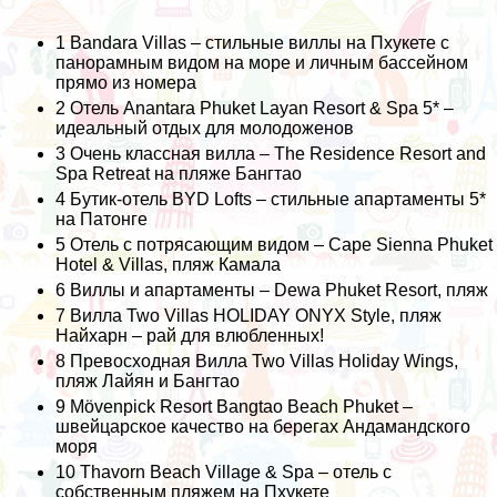
1
Bandara Villas – стильные виллы на Пхукете с
панорамным видом на море и личным бассейном
прямо из номера
2
Отель Anantara Phuket Layan Resort & Spa 5* –
идеальный отдых для молодоженов
3
Очень классная вилла – The Residence Resort and
Spa Retreat на пляже Бангтао
4
Бутик-отель BYD Lofts – стильные апартаменты 5*
на Патонге
5
Отель с потрясающим видом – Cape Sienna Phuket
Hotel & Villas, пляж Камала
6
Виллы и апартаменты – Dewa Phuket Resort, пляж
7
Вилла Two Villas HOLIDAY ONYX Style, пляж
Найхарн – рай для влюбленных!
8
Превосходная Вилла Two Villas Holiday Wings,
пляж Лайян и Бангтао
9
Mövenpick Resort Bangtao Beach Phuket –
швейцарское качество на берегах Андамандского
моря
10
Thavorn Beach Village & Spa – отель с
собственным пляжем на Пхукете