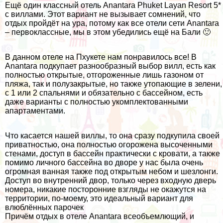
Ещё один классный отель Anantara Phuket Layan Resort 5*
с виллами. Этот вариант не вызывает сомнений, что
отдых пройдёт на ура, потому как все отели сети Anantara
– первоклассные, мы в этом убедились ещё
на Бали
🙂
В данном отеле на Пхукете нам понравилось все! В
Anantara подкупает разнообразный выбор вилл, есть как
полностью открытые, отгороженные лишь газоном от
пляжа, так и полузакрытые, но также утопающие в зелени,
с 1 или 2 спальнями и обязательно с бассейном, есть
даже варианты с полностью укомплектованными
апартаментами.
Что касается нашей виллы, то она сразу подкупила своей
приватностью, она полностью огорожена высоченными
стенами, доступ в бассейн практически с кровати, а также
помимо личного бассейна во дворе у нас была очень
огромная ванная также под открытым небом и шезлонги.
Доступ во внутренний двор, только через входную дверь
номера, никакие посторонние взгляды не окажутся на
территории, по-моему, это идеальный вариант для
влюблённых парочек
Причём отдых в отеле Anantara всеобъемлющий, и