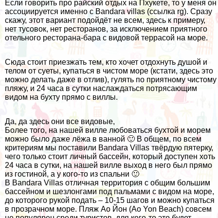
Если говорить про райский отдых на Пхукете, то у меня он
ассоциируется именно с Bandara villas (ссылка rg). Сразу
скажу, этот вариант подойдёт не всем, здесь к примеру,
нет тусовок, нет ресторанов, за исключением приятного
отельного ресторана-бара с видовой террасой на море.
Сюда стоит приезжать тем, кто хочет отдохнуть душой и
телом от суеты, купаться в чистом море (кстати, здесь это
можно делать даже в отлив), гулять по приятному чистому
пляжу, и 24 часа в сутки наслаждаться потрясающим
видом на бухту прямо с виллы.
Да, да здесь они все видовые,
Более того, на нашей вилле любоваться бухтой и морем
можно было даже лёжа в ванной 🙂 В общем, по всем
критериям мы поставили Bandara Villas твёрдую пятерку,
чего только стоит личный бассейн, который доступен хоть
24 часа в сутки, на нашей вилле выход в него был прямо
из гостиной, а у кого-то из спальни 🙂
В Bandara Villas отличная территория с общим большим
бассейном и шезлонгами под пальмами с видом на море,
до которого рукой подать – 10-15 шагов и можно купаться
в прозрачном море. Пляж Ао Йон (Ao Yon Beach) совсем
не популярен среди туристов, для кого-то это будет