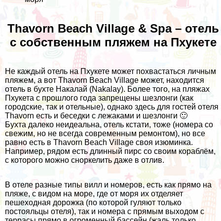
Thavorn Beach Village & Spa – отель
с собственным пляжем на Пхукете
Не каждый отель на Пхукете может похвастаться личным
пляжем, а вот Thavorn Beach Village может, находится
отель в бухте Накалай (Nakalay). Более того, на пляжах
Пхукета с прошлого года запрещены шезлонги (как
городские, так и отельные), однако здесь для гостей отеля
Thavorn есть и беседки с лежаками и шезлонги 🙂
Бухта далеко неидеальна, отель кстати, тоже (номера со
свежим, но не всегда современным ремонтом), но все
равно есть в Thavorn Beach Village своя изюминка.
Например, рядом есть длинный пирс со своим кораблём,
с которого можно сноркелить даже в отлив.
В отеле разные типы вилл и номеров, есть как прямо на
пляже, с видом на море, где от моря их отделяет
пешеходная дорожка (по которой гуляют только
постояльцы отеля), так и номера с прямым выходом с
террасы прямо в огроменный бассейн (жаль только