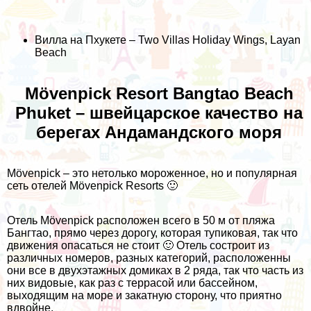
Вилла на Пхукете – Two Villas Holiday Wings, Layan
Beach
Mövenpick Resort Bangtao Beach
Phuket – швейцарское качество на
берегах Андамандского моря
Mövenpick – это нетолько мороженное, но и популярная
сеть отелей Mövenpick Resorts 🙂
Oтель Mövenpick расположен всего в 50 м от пляжа
Бангтао, прямо через дорогу, которая тупиковая, так что
движения опасаться не стоит 🙂 Отель состроит из
различных номеров, разных категорий, расположенны
они все в двухэтажных домиках в 2 ряда, так что часть из
них видовые, как раз с террасой или бассейном,
выходящим на море и закатную сторону, что приятно
вдвойне.