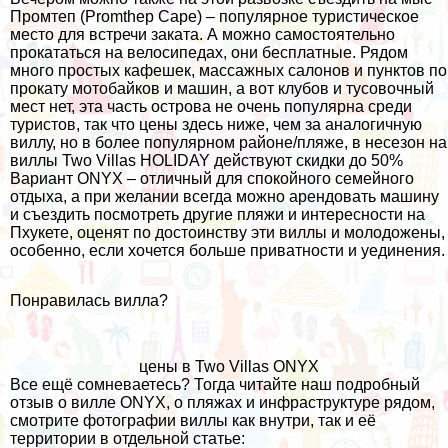
Промтеп (Promthep Cape) – популярное туристическое
место для встречи заката. А можно самостоятельно
прокататься на велосипедах, они бесплатные. Рядом
много простых кафешек, массажных салонов и пунктов по
прокату мотобайков и машин, а вот клубов и тусовочный
мест нет, эта часть острова не очень популярна среди
туристов, так что цены здесь ниже, чем за аналогичную
виллу, но в более популярном районе/пляже, в несезон на
виллы Two Villas HOLIDAY действуют скидки до 50%
Вариант ONYX – отличный для спокойного семейного
отдыха, а при желании всегда можно арендовать машину
и съездить посмотреть другие пляжи и интересности на
Пхукете, оценят по достоинству эти виллы и молодожены,
особенно, если хочется больше приватности и уединения.
Понравилась вилла?
цены в Two Villas ONYX
Все ещё сомневаетесь? Тогда читайте наш подробный
отзыв о вилле ONYX, о пляжах и инфраструктуре рядом,
смотрите фотографии виллы как внутри, так и её
территории в отдельной статье: