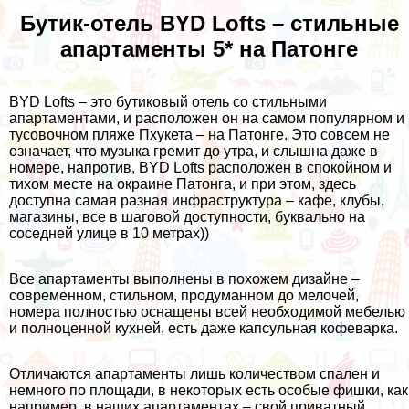
Бутик-отель BYD Lofts – стильные
апартаменты 5* на Патонге
BYD Lofts – это бутиковый отель со стильными
апартаментами, и расположен он на самом популярном и
тусовочном пляже Пхукета – на Патонге. Это совсем не
означает, что музыка гремит до утра, и слышна даже в
номере, напротив, BYD Lofts расположен в спокойном и
тихом месте на окраине Патонга, и при этом, здесь
доступна самая разная инфраструктура – кафе, клубы,
магазины, все в шаговой доступности, буквально на
соседней улице в 10 метрах))
Все апартаменты выполнены в похожем дизайне –
современном, стильном, продуманном до мелочей,
номера полностью оснащены всей необходимой мебелью
и полноценной кухней, есть даже капсульная кофеварка.
Отличаются апартаменты лишь количеством спален и
немного по площади, в некоторых есть особые фишки, как
например, в наших апартаментах – свой приватный