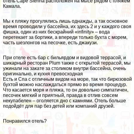
отель Cape Sienna расположен на мысе рядом с пляжем
Камала.
Мы к пляжу прогулялись лишь однажды, а так основное
время проводили у бассейна, их здесь 2 и у каждого своя
фишка, один из них бескрайний «infinity» – вода
перетекает за бортики, а впереди только бухта с морем,
часть шезлонгов на песочке, есть джакузи.
При отеле есть бар с бильярдом и видовой террасой, и
шикарный
ресторан Plum
также с открытой террасой, мы
ужинали на закате за столиком внутри бассейна, очень
оригинально, и кухня превосходная
Есть и Спа с отличным видом на море, так что бирюзовой
бухтой можно наслаждаться прямо во время процедур.
Что касается моря и пляжа, то он довольно симпатичен,
песочек мягкий и приятный, правда в отлив совсем
некупабелен – оголяется дно с камнями. Отель больше
подойдёт для пар без детей или компаний друзей.
Понравился отель?