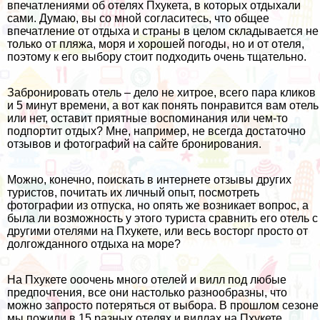
впечатлениями об отелях Пхукета, в которых отдыхали
сами. Думаю, вы со мной согласитесь, что общее
впечатление от отдыха и страны в целом складывается не
только от пляжа, моря и хорошей погоды, но и от отеля,
поэтому к его выбору стоит подходить очень тщательно.
Забронировать отель – дело не хитрое, всего пара кликов
и 5 минут времени, а вот как понять понравится вам отель
или нет, оставит приятные воспоминания или чем-то
подпортит отдых? Мне, например, не всегда достаточно
отзывов и фотографий на сайте бронирования.
Можно, конечно, поискать в интернете отзывы других
туристов, почитать их личный опыт, посмотреть
фотографии из отпуска, но опять же возникает вопрос, а
была ли возможность у этого туриста сравнить его отель с
другими отелями на Пхукете, или весь восторг просто от
долгожданного отдыха на море?
На Пхукете ооочень много отелей и вилл под любые
предпочтения, все они настолько разнообразны, что
можно запросто потеряться от выбора. В прошлом сезоне
мы пожили в 15 разных отелях и виллах на Пхукете,