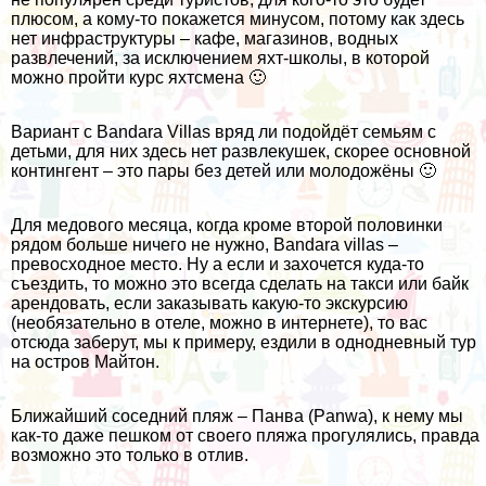
плюсом, а кому-то покажется минусом, потому как здесь
нет инфраструктуры – кафе, магазинов, водных
развлечений, за исключением яхт-школы, в которой
можно пройти курс яхтсмена 🙂
Вариант с Bandara Villas вряд ли подойдёт семьям с
детьми, для них здесь нет развлекушек, скорее основной
контингент – это пары без детей или молодожёны 🙂
Для медового месяца, когда кроме второй половинки
рядом больше ничего не нужно, Bandara villas –
превосходное место. Ну а если и захочется куда-то
съездить, то можно это всегда сделать на такси или байк
арендовать, если заказывать какую-то экскурсию
(необязательно в отеле, можно в интернете), то вас
отсюда заберут, мы к примеру, ездили в
однодневный тур
на остров Майтон.
Ближайший соседний
пляж – Панва (Panwa)
, к нему мы
как-то даже пешком от своего пляжа прогулялись, правда
возможно это только в отлив.