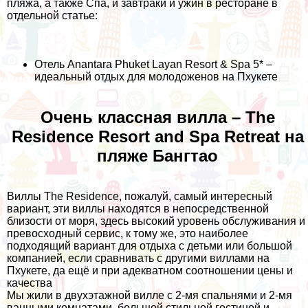
пляжа, а также Спа, и завтраки и ужин в ресторане в
отдельной статье:
Отель Anantara Phuket Layan Resort & Spa 5* –
идеальный отдых для молодоженов на Пхукете
Очень классная вилла – The
Residence Resort and Spa Retreat на
пляже Бангтао
Виллы The Residence, пожалуй, самый интересный
вариант, эти виллы находятся в непосредственной
близости от моря, здесь высокий уровень обслуживания и
превосходный сервис, к тому же, это наиболее
подходящий вариант для отдыха с детьми или большой
компанией, если сравнивать с другими виллами на
Пхукете, да ещё и при адекватном соотношении цены и
качества
Мы жили в двухэтажной вилле с 2-мя спальнями и 2-мя
ванными комнатами, большой стильной гостиной и