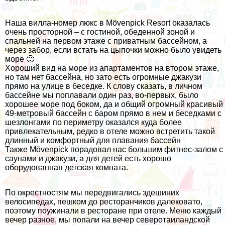
Наша вилла-номер люкс в Mövenpick Resort оказалась
очень просторной – с гостиной, обеденной зоной и
спальней на первом этаже с приватным бассейном, а
через забор, если встать на цыпочки можно было увидеть
море 🙂
Хороший вид на море из апартаментов на втором этаже,
но там нет бассейна, но зато есть огромные джакузи
прямо на улице в беседке. К слову сказать, в личном
бассейне мы поплавали один раз, во-первых, было
хорошее море под боком, да и общий огромный красивый
49-метровый бассейн с баром прямо в нем и беседками с
шезлонгами по периметру оказался куда более
привлекательным, редко в отеле можно встретить такой
длинный и комфортный для плавания бассейн
Также Mövenpick порадовал нас большим фитнес-залом с
саунами и джакузи, а для детей есть хорошо
оборудованная детская комната.
По окрестностям мы передвигались здешиних
велосипедах, пешком до ресторанчиков далековато,
поэтому поужинали в ресторане при отеле. Меню каждый
вечер разное, мы попали на вечер северотаиландской