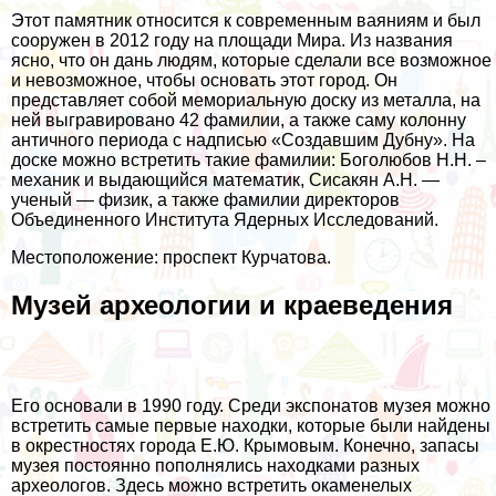
Этот памятник относится к современным ваяниям и был
сооружен в 2012 году на площади Мира. Из названия
ясно, что он дань людям, которые сделали все возможное
и невозможное, чтобы основать этот город. Он
представляет собой мемориальную доску из металла, на
ней выгравировано 42 фамилии, а также саму колонну
античного периода с надписью «Создавшим Дубну». На
доске можно встретить такие фамилии: Боголюбов Н.Н. –
механик и выдающийся математик, Сисакян А.Н. —
ученый — физик, а также фамилии директоров
Объединенного Института Ядерных Исследований.
Местоположение: проспект Курчатова.
Музей археологии и краеведения
Его основали в 1990 году. Среди экспонатов музея можно
встретить самые первые находки, которые были найдены
в окрестностях города Е.Ю. Крымовым. Конечно, запасы
музея постоянно пополнялись находками разных
археологов. Здесь можно встретить окаменелых