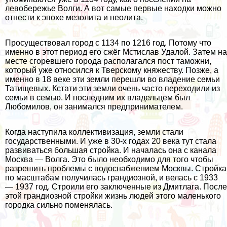
левобережье Волги. А вот самые первые находки можно
отнести к эпохе мезолита и неолита.
Просуществовал город с 1134 по 1216 год. Потому что
именно в этот период его сжёг Мстислав Удалой. Затем на
месте сгоревшего города располагался пост таможни,
который уже относился к Тверскому княжеству. Позже, а
именно в 18 веке эти земли перешли во владение семьи
Татищевых. Кстати эти земли очень часто переходили из
семьи в семью. И последним их владельцем был
Любомилов, он занимался предпринимателем.
Когда наступила коллективизация, земли стали
государственными. И уже в 30-х годах 20 века тут стала
развиваться большая стройка. И началась она с канала
Москва — Волга. Это было необходимо для того чтобы
разрешить проблемы с водоснабжением Москвы. Стройка
по масштабам получилась грандиозной, и велась с 1933
— 1937 год. Строили его заключенные из Дмитлага. После
этой грандиозной стройки жизнь людей этого маленького
городка сильно поменялась.