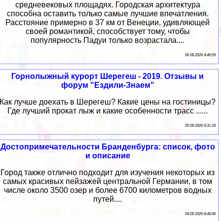
средневековых площадях. Городская архитектура
способна оставить только самые лучшие впечатления.
Расстояние примерно в 37 км от Венеции, удивляющей
своей романтикой, способствует тому, чтобы
популярность Падуи только возрастала....
06 08 2026 4:46:59
Горнолыжный курорт Шерегеш - 2019. Отзывы и
форум "Ездили-Знаем"
Как лучше доехать в Шерегеш? Какие цены на гостиницы?
Где лучший прокат лыж и какие особенности трасс ......
05 08 2026 9:31:18
Достопримечательности Бранденбурга: список, фото
и описание
Город также отлично подходит для изучения некоторых из
самых красивых пейзажей центральной Германии, в том
числе около 3500 озер и более 6700 километров водных
путей....
04 08 2026 8:48:46