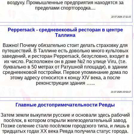
воздуху. Промышленные предприятия находятся за
пределами спортгородка....
22 07 2026 17:11:15
Peppersack - средневековый ресторан в центре
Таллина
Важно! Почему обязательно стоит делать страховку для
путешествий. В Таллине есть довольно много культовых
заведений, и ресторан Peppersack, безусловно, входит в
их число. Расположен он в доме №2 по улице Viru, (т.е.
буквально в 50 метрах от Ратушной площади), в здании
средневековой постройки. Первое упоминание дома по
этому адресу относится к концу XIV века, а после
реконструкции здания …...
21 07 2026 15:53:17
Главные достопримечательности Ревды
Затем земли выкупили русские и основали здесь рабочий
посёлок, в котором открыли железоделательный завод.
Позже селение стало посёлком городского типа, и лишь в
тридцатых годах XX века Ревда получила статус города.