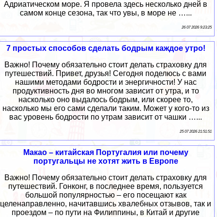
Адриатическом море. Я провела здесь несколько дней в
самом конце сезона, так что увы, в море не …...
26 07 2026 9:23:25
7 простых способов сделать бодрым каждое утро!
Важно! Почему обязательно стоит делать страховку для
путешествий. Привет, друзья! Сегодня поделюсь с вами
нашими методами бодрости и энергичности! У нас
продуктивность дня во многом зависит от утра, и то
насколько оно выдалось бодрым, или скорее то,
насколько мы его сами сделали таким. Может у кого-то из
вас уровень бодрости по утрам зависит от чашки …...
25 07 2026 21:51:51
Макао – китайская Португалия или почему
португальцы не хотят жить в Европе
Важно! Почему обязательно стоит делать страховку для
путешествий. Гонконг, в последнее время, пользуется
большой популярностью – его посещают как
целенаправленно, начитавшись хвалебных отзывов, так и
проездом – по пути на Филиппины, в Китай и другие