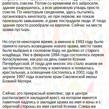
работать совсем. Потом со временем его забросили,
здание разрушилось, а всю церковную утварь просто
сожгли. По некоторым сведениям, здесь пытались
организовать кинотеатр, но при первом, же показе
произошло замыкание, и даже пострадали люди. И тогда
здание просто разобрали на кирпичи. Сейчас на месте
храма пустырь.
Но спустя некоторое время, а именно в 1993 году было
принято начать возведение нового храма, место также
было выбрано в сосновом бору, не далеко от старого
кладбища. Уже в феврале 1994 года состоялось первое
богослужение, как раз на день памяти Ксении
Петербургской. И тогда для многих это стало знаком ее
заступничества, поэтому в комплексе и появилась
крестильная, а освещение состоялось в 2001 году. В
апреле 1997 года осветили храм Смоленской иконы
Божией Матери.
Сейчас это прекрасный комплекс, где в центре
располагается закладной крест, на котором имеется
памятная надпись о закладки храма во имя и коны и с
обратной стороны во имя святой Ксении. Слева же