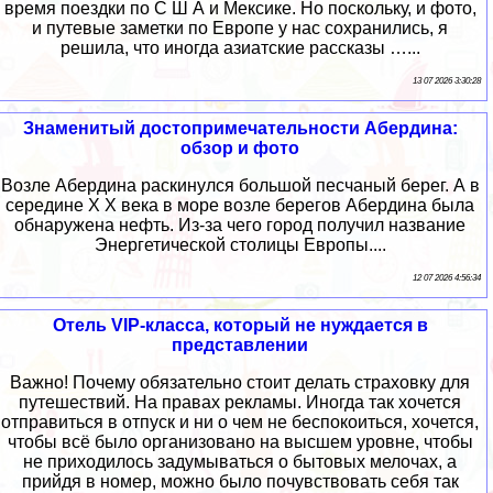
время поездки по С Ш А и Мексике. Но поскольку, и фото,
и путевые заметки по Европе у нас сохранились, я
решила, что иногда азиатские рассказы …...
13 07 2026 3:30:28
Знаменитый достопримечательности Абердина:
обзор и фото
Возле Абердина раскинулся большой песчаный берег. А в
середине Х Х века в море возле берегов Абердина была
обнаружена нефть. Из-за чего город получил название
Энергетической столицы Европы....
12 07 2026 4:56:34
Отель VIP-класса, который не нуждается в
представлении
Важно! Почему обязательно стоит делать страховку для
путешествий. На правах рекламы. Иногда так хочется
отправиться в отпуск и ни о чем не беспокоиться, хочется,
чтобы всё было организовано на высшем уровне, чтобы
не приходилось задумываться о бытовых мелочах, а
прийдя в номер, можно было почувствовать себя так