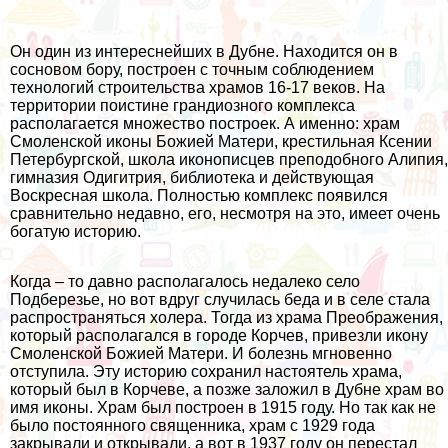
Он один из интереснейших в Дубне. Находится он в
сосновом бору, построен с точным соблюдением
технологий строительства храмов 16-17 веков. На
территории поистине грандиозного комплекса
располагается множество построек. А именно: храм
Смоленской иконы Божией Матери, крестильная Ксении
Петербургской, школа иконописцев преподобного Алипия,
гимназия Одигитрия, библиотека и действующая
Воскресная школа. Полностью комплекс появился
сравнительно недавно, его, несмотря на это, имеет очень
богатую историю.
Когда – то давно располагалось недалеко село
Подберезье, но вот вдруг случилась беда и в селе стала
распространяться холера. Тогда из храма Преображения,
который располагался в городе Корчев, привезли икону
Смоленской Божией Матери. И болезнь мгновенно
отступила. Эту историю сохранил настоятель храма,
который был в Корчеве, а позже заложил в Дубне храм во
имя иконы. Храм был построен в 1915 году. Но так как не
было постоянного священника, храм с 1929 года
закрывали и открывали, а вот в 1937 году он перестал