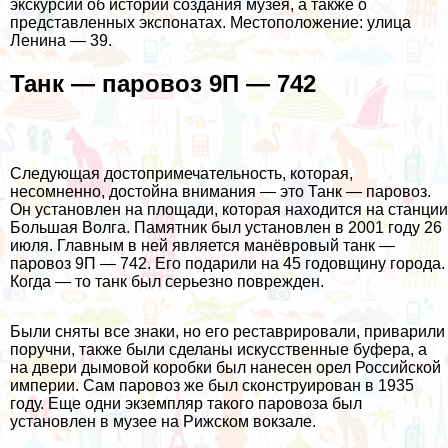
экскурсии об истории создания музея, а также о
представленных экспонатах. Местоположение: улица
Ленина — 39.
Танк — паровоз 9П — 742
Следующая достопримечательность, которая,
несомненно, достойна внимания — это Танк — паровоз.
Он установлен на площади, которая находится на станции
Большая Волга. Памятник был установлен в 2001 году 26
июля. Главным в ней является манёвровый танк —
паровоз 9П — 742. Его подарили на 45 годовщину города.
Когда — то танк был серьезно поврежден.
Были сняты все знаки, но его реставрировали, приварили
поручни, также были сделаны искусственные буфера, а
на двери дымовой коробки был нанесен орел Российской
империи. Сам паровоз же был сконструирован в 1935
году. Еще одни экземпляр такого паровоза был
установлен в музее на Рижском вокзале.