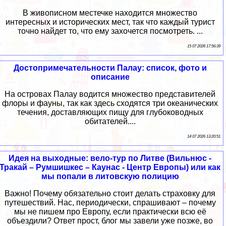
В живописном местечке находится множество
интересных и исторических мест, так что каждый турист
точно найдет то, что ему захочется посмотреть. ...
15 07 2026 17:56:39
Достопримечательности Палау: список, фото и
описание
На островах Палау водится множество представителей
флоры и фауны, так как здесь сходятся три океанических
течения, доставляющих пищу для глубоководных
обитателей....
14 07 2026 13:20:51
Идея на выходные: вело-тур по Литве (Вильнюс -
Тракай – Румшишкес – Каунас - Центр Европы) или как
мы попали в литовскую полицию
Важно! Почему обязательно стоит делать страховку для
путешествий. Нас, периодически, спрашивают – почему
мы не пишем про Европу, если практически всю её
объездили? Ответ прост, блог мы завели уже позже, во