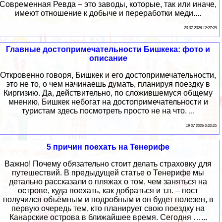
Современная Ревда – это заводы, которые, так или иначе,
имеют отношение к добыче и переработки меди....
20 07 2026 12:27:28
Главные достопримечательности Бишкека: фото и
описание
Откровенно говоря, Бишкек и его достопримечательности,
это не то, о чем начинаешь думать, планируя поездку в
Киргизию. Да, действительно, по сложившемуся общему
мнению, Бишкек небогат на достопримечательности и
туристам здесь посмотреть просто не на что. ...
19 07 2026 0:22:25
5 причин поехать на Тенерифе
Важно! Почему обязательно стоит делать страховку для
путешествий. В предыдущей статье о Тенерифе мы
детально рассказали о пляжах о том, чем заняться на
острове, куда поехать, как добраться и т.п. – пост
получился объёмным и подробным и он будет полезен, в
первую очередь тем, кто планирует свою поездку на
Канарские острова в ближайшее время. Сегодня …...