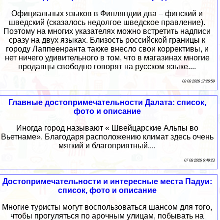
Официальных языков в Финляндии два – финский и
шведский (сказалось недолгое шведское правление).
Поэтому на многих указателях можно встретить надписи
сразу на двух языках. Близость российской границы к
городу Лаппеенранта также внесло свои коррективы, и
нет ничего удивительного в том, что в магазинах многие
продавцы свободно говорят на русском языке....
08 08 2026 17:26:59
Главные достопримечательности Далата: список,
фото и описание
Иногда город называют « Швейцарские Альпы во
Вьетнаме». Благодаря расположению климат здесь очень
мягкий и благоприятный....
07 08 2026 6:49:23
Достопримечательности и интересные места Падуи:
список, фото и описание
Многие туристы могут воспользоваться шансом для того,
чтобы прогуляться по арочным улицам, побывать на