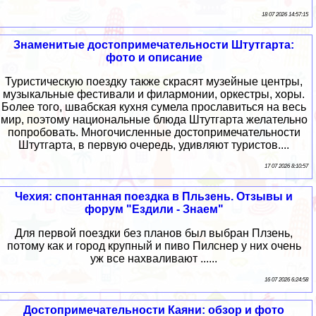
18 07 2026 14:57:15
Знаменитые достопримечательности Штутгарта:
фото и описание
Туристическую поездку также скрасят музейные центры,
музыкальные фестивали и филармонии, оркестры, хоры.
Более того, швабская кухня сумела прославиться на весь
мир, поэтому национальные блюда Штутгарта желательно
попробовать. Многочисленные достопримечательности
Штутгарта, в первую очередь, удивляют туристов....
17 07 2026 8:10:57
Чехия: спонтанная поездка в Пльзень. Отзывы и
форум "Ездили - Знаем"
Для первой поездки без планов был выбран Плзень,
потому как и город крупный и пиво Пилснер у них очень
уж все нахваливают ......
16 07 2026 6:24:58
Достопримечательности Каяни: обзор и фото