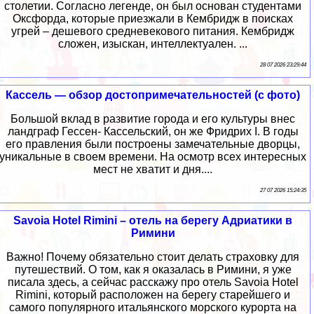
столетии. Согласно легенде, он был основан студентами
Оксфорда, которые приезжали в Кембридж в поисках
угрей – дешевого средневекового питания. Кембридж
сложен, изыскан, интеллектуален. ...
28 07 2026 23:29:44
Кассель — обзор достопримечательностей (с фото)
Большой вклад в развитие города и его культуры внес
ландграф Гессен- Кассельский, он же Фридрих I. В годы
его правления были построены замечательные дворцы,
уникальные в своем времени. На осмотр всех интересных
мест не хватит и дня....
27 07 2026 15:24:35
Savoia Hotel Rimini – отель на берегу Адриатики в
Римини
Важно! Почему обязательно стоит делать страховку для
путешествий. О том, как я оказалась в Римини, я уже
писала здесь, а сейчас расскажу про отель Savoia Hotel
Rimini, который расположен на берегу старейшего и
самого популярного итальянского морского курорта на