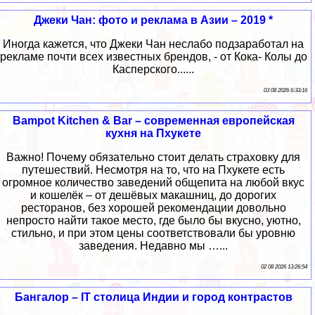
Джеки Чан: фото и реклама в Азии – 2019 *
Иногда кажется, что Джеки Чан неслабо подзаработал на
рекламе почти всех известных брендов, - от Кока- Колы до
Касперского......
03 08 2026 6:33:16
Bampot Kitchen & Bar – современная европейская
кухня на Пхукете
Важно! Почему обязательно стоит делать страховку для
путешествий. Несмотря на то, что на Пхукете есть
огромное количество заведений общепита на любой вкус
и кошелёк – от дешёвых макашниц, до дорогих
ресторанов, без хорошей рекомендации довольно
непросто найти такое место, где было бы вкусно, уютно,
стильно, и при этом цены соответствовали бы уровню
заведения. Недавно мы …...
02 08 2026 13:26:54
Бангалор – IT столица Индии и город контрастов