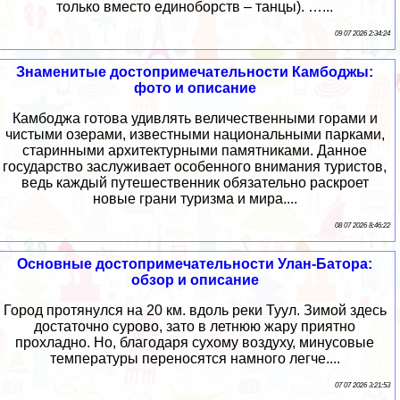
только вместо единоборств – танцы). …...
09 07 2026 2:34:24
Знаменитые достопримечательности Камбоджы:
фото и описание
Камбоджа готова удивлять величественными горами и
чистыми озерами, известными национальными парками,
старинными архитектурными памятниками. Данное
государство заслуживает особенного внимания туристов,
ведь каждый путешественник обязательно раскроет
новые грани туризма и мира....
08 07 2026 8:46:22
Основные достопримечательности Улан-Батора:
обзор и описание
Город протянулся на 20 км. вдоль реки Туул. Зимой здесь
достаточно сурово, зато в летнюю жару приятно
прохладно. Но, благодаря сухому воздуху, минусовые
температуры переносятся намного легче....
07 07 2026 3:21:53