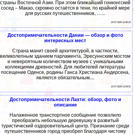
страны Восточной Азии. При этом ближайший гонконгский
сосед – Макао, скромно остаётся в тени, по крайней мере
для русских путешественников, …...
24 07 2026 12:40:10
Достопримечательности Дании — обзор и фото
интересных мест
Страна манит своей архитектурой, в частности,
великолепным зданием парламента, Эресуннским мостом
и невероятным количеством музеев с уникальными
коллекциями древностей. Для любителей литературы
посещение Оденсе, родины Ганса Христиана Андерсена,
является обязательным....
23 07 2026 13:54:51
Достопримечательности Лахти: обзор, фото и
описание
Налаженное транспортное сообщение позволило
преобразить небольшую деревушку в развитый
туристический оздоровительный центр. Признание среди
путешественников город приобрел благодаря чистому