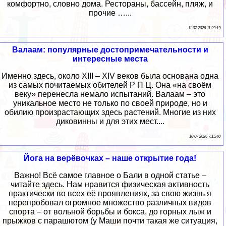
комфортно, словно дома. Рестораны, бассейн, пляж, и
прочие …...
11 07 2026 11:29:19
Валаам: популярные достопримечательности и
интересные места
Именно здесь, около XIII – XIV веков была основана одна
из самых почитаемых обителей Р П Ц. Она «на своём
веку» перенесла немало испытаний. Валаам – это
уникальное место не только по своей природе, но и
обилию произрастающих здесь растений. Многие из них
диковинны и для этих мест....
10 07 2026 7:15:40
Йога на верёвочках – наше открытие года!
Важно! Всё самое главное о Бали в одной статье –
читайте здесь. Нам нравится физическая активность
практически во всех её проявлениях, за свою жизнь я
перепробовал огромное множество различных видов
спорта – от вольной борьбы и бокса, до горных лыж и
прыжков с парашютом (у Маши почти такая же ситуация,