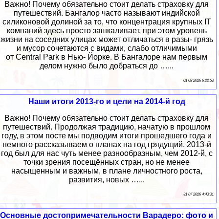
Важно! Почему обязательно стоит делать страховку для
путешествий. Бангалор часто называют индийской
силиконовой долиной за то, что концентрация крупных IT
компаний здесь просто зашкаливает, при этом уровень
жизни на соседних улицах может отличаться в разы- грязь
и мусор сочетаются с видами, слабо отличимыми
от Central Park в Нью- Йорке. В Бангалоре нам первым
делом нужно было добраться до …...
01 08 2026 6:22:53
Наши итоги 2013-го и цели на 2014-й год
Важно! Почему обязательно стоит делать страховку для
путешествий. Продолжая традицию, начатую в прошлом
году, в этом посте мы подводим итоги прошедшего года и
немного рассказываем о планах на год грядущий. 2013-й
год был для нас чуть менее разнообразным, чем 2012-й, с
точки зрения посещённых стран, но не менее
насыщенным и важным, в плане личностного роста,
развития, новых …...
31 07 2026 4:43:31
Основные достопримечательности Варадеро: фото и