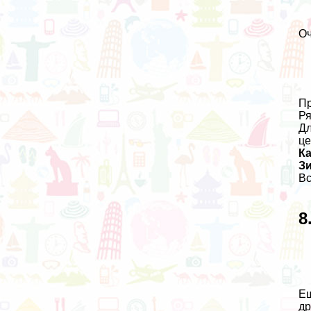
Оч
Пр
Ря
Дл
це
Ка
З
Вс
8
Ещ
др