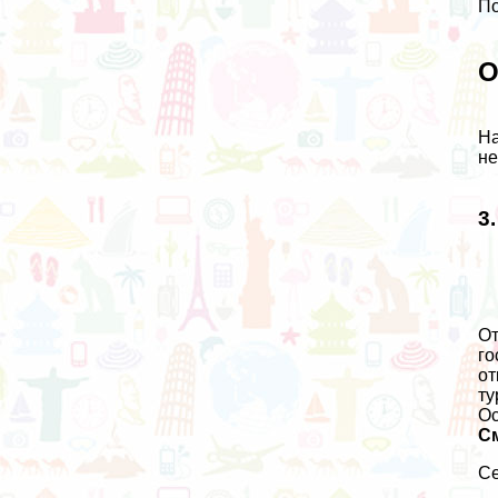
По
О
На
не
3
От
го
от
ту
Ос
С
Се