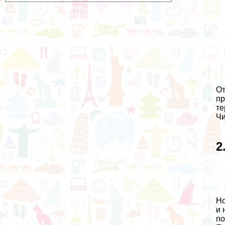
От
пр
те
Чи
2
Но
и 
по