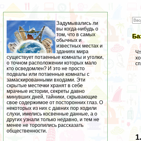
Задумывались ли
вы когда-нибудь о
том, что в самых
Ба
обычных и
известных местах и
зданиях мира
Чт
существует потаенные комнаты и уголки,
хо
о точном расположении которых мало
сп
кто осведомлен? И это не просто
подвалы или потаенные комнаты с
замаскированными входами. Эти
скрытые местечки хранят в себе
мрачные истории, секреты давно
минувших дней, тайники, скрывающие
свое содержимое от посторонних глаз. О
некоторых из них с давних пор ходили
слухи, имелись косвенные данные, а о
других узнали только недавно, и тем не
менее не торопились рассказать
общественности.
1