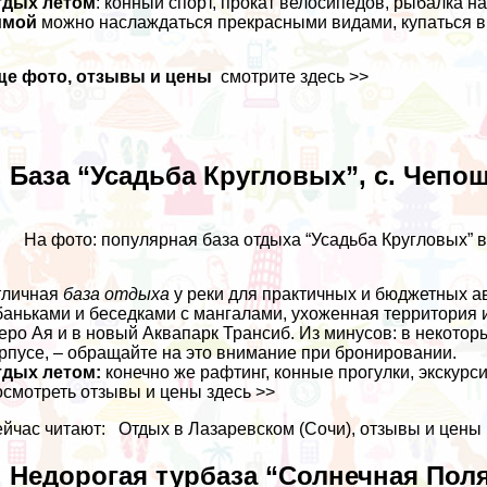
тдых летом
: конный спорт, прокат велосипедов, рыбалка на
имой
можно наслаждаться прекрасными видами, купаться в
ще фото, отзывы и цены
смотрите здесь >>
. База “Усадьба Кругловых”, с. Чепо
На фото: популярная база отдыха “Усадьба Кругловых” 
тличная
база отдыха
у реки для практичных и бюджетных а
баньками и беседками с мангалами, ухоженная территория 
еро Ая и в новый Аквапарк Трансиб. Из минусов: в некотор
рпусе, – обращайте на это внимание при бронировании.
тдых летом:
конечно же рафтинг, конные прогулки, экскурси
смотреть отзывы и цены здесь >>
йчас читают:
Отдых в Лазаревском (Сочи), отзывы и цены
. Недорогая турбаза “Солнечная Пол