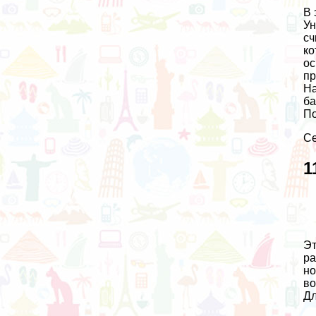
В 
Ун
сч
ко
ос
пр
На
ба
По
Се
1
Эт
ра
но
во
Дл