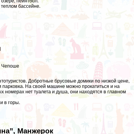
 озере, пейнтбол.
 теплом бассейне.
ш
в Чепоше
втотуристов. Добротные брусовые домики по низкой цене,
и парковка. На своей машине можно прокатиться и на
ых номерах нет туалета и душа, они находятся в главном
и в горы.
яна”, Манжерок