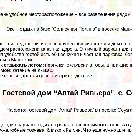
ень удобное месторасположение – все развлечения рядом!
Эко – отдых на базе “Солнечная Поляна” в поселке Ман
остой, недорогой, и очень дружелюбный гостевой дом в пос
дом расположена канатная дорога. Отличный вариант для ц
я удобства гостей есть общая кухня и частная парковка, б
ны в Манжерке!
к отдыхать летом:
прогулки, экскурсии в горы, аттракцион
имой:
катание на лыжах.
е отзывы, фото и цены
смотрите здесь >>
. Гостевой дом “Алтай Ривьера”, с. С
На фото: гостевой дом “Алтай Ривьера” в поселке Соузга
е один вариант отдыха в релаксно-шашлычном стиле. Акку
ужелюбные хозяева, близко к Катуни. Что еще нужно для пр