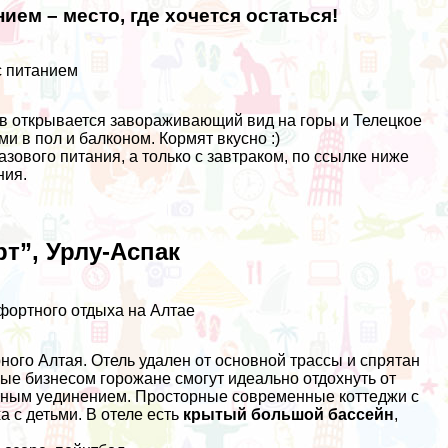
нием – место, где хочется остаться!
с питанием
ов открывается завораживающий вид на горы и Телецкое
 в пол и балконом. Кормят вкусно :)
зового питания, а только с завтраком, по ссылке ниже
ния.
т”, Урлу-Аспак
мфортного отдыха на Алтае
ного Алтая. Отель удален от основной трассы и спрятан
ые бизнесом горожане смогут идеально отдохнуть от
ртным уединением. Просторные современные коттеджи с
 с детьми. В отеле есть
крытый большой бассейн
,