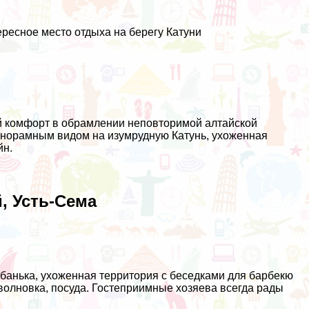
тересное место отдыха на берегу Катуни
й комфорт в обрамлении неповторимой алтайской
анорамным видом на изумрудную Катунь, ухоженная
йн.
, Усть-Сема
 банька, ухоженная территория с беседками для барбекю
волновка, посуда. Гостеприимные хозяева всегда рады