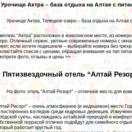
. Урочище Актра – база отдыха на Алтае с пита
Урочище Актра, Телецкое озеро – база отдыха на Алтае 
мплекс “Актра” расположен в живописном месте, из номер
еро. Отличный сервис, уютные современные номера с окнами
вет: если хотите подешевле – выбирайте номера без трехра
олистайте список с ценами, обращая внимания на тип пита
отрите фото, отзывы и цены >>
. Пятизвездочный отель “Алтай Резор
На фото: отель “Алтай Резорт” – отличное место для ко
лтай Ресорт” – очень атмосферное (и недешевое) место Гор
 посторонних взглядов среди кедровых деревьев. Измученн
родской суеты, наслаждаясь алтайской природой и комфо
бственной террасой отлично подойдут для семейного отдыха
торый работает круглый год.