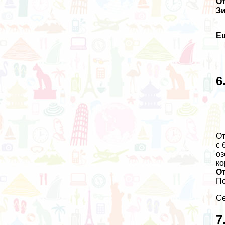
О
З
Е
6
О
с 
оз
ко
О
По
Се
7