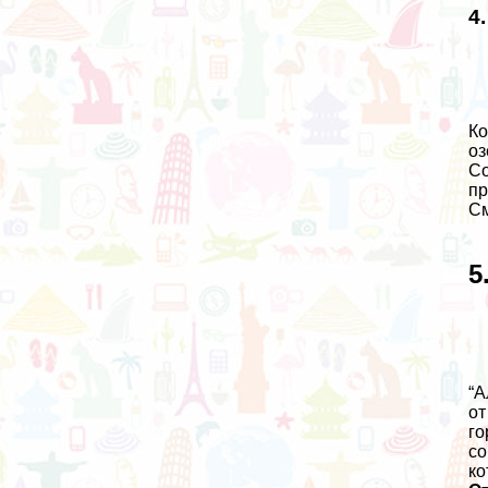
4
Ко
оз
Со
пр
См
5
“А
от
го
со
ко