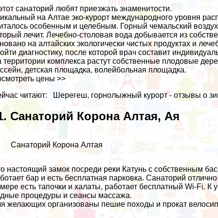
этот санаторий любят приезжать знаменитости.
икальный на Алтае эко-курорт международного уровня расп
италось особенным и целебным. Горный чемальский воздух 
торый лечит. Лечебно-столовая вода добывается из собств
новано на алтайских экологически чистых продуктах и леч
ойти диагностику, после которой врач составит индивидуа
 территории комплекса растут собственные плодовые дерев
ссейн, детская площадка, волейбольная площадка.
смотреть цены >>
йчас читают:
Шерегеш, горнолыжный курорт - отзывы о зи
1. Санаторий Корона Алтая, Ая
Санаторий Корона Алтая
о настоящий замок посреди реки Катунь с собственным бас
ботает бар и есть бесплатная парковка. Санаторий отлично
мере есть тапочки и халаты, работает бесплатный Wi-Fi. К
дные процедуры и сеансы массажа.
я желающих организованы пешие походы и прокат велосип