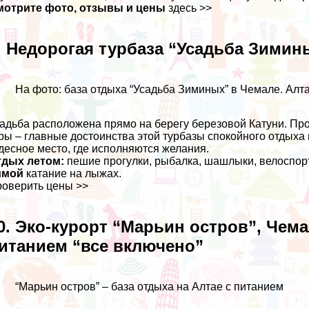
мотрите фото, отзывы и цены
здесь >>
. Недорогая турбаза “Усадьба Зимины
На фото: база отдыха “Усадьба Зиминых” в Чемале. Алт
адьба расположена прямо на берегу березовой Катуни. Про
ры – главные достоинства этой турбазы спокойного отдыха
десное место, где исполняются желания.
тдых летом:
пешие прогулки, рыбалка, шашлыки, велоспорт
имой
катание на лыжах.
оверить цены >>
0. Эко-курорт “Марьин остров”, Чема
итанием “все включено”
“Марьин остров” – база отдыха на Алтае с питанием