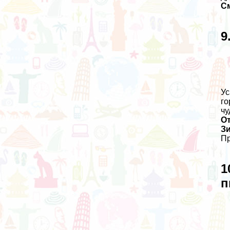
С
9
Ус
го
чу
О
З
Пр
1
п