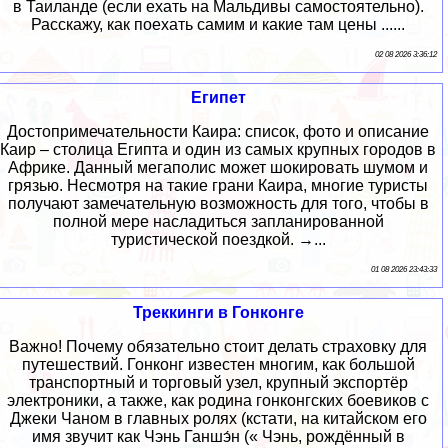
в Таиланде (если ехать на Мальдивы самостоятельно).
Расскажу, как поехать самим и какие там цены ......
02 08 2026 3:36:12
Египет
Достопримечательности Каира: список, фото и описание
Каир – столица Египта и один из самых крупных городов в
Африке. Данный мегаполис может шокировать шумом и
грязью. Несмотря на такие грани Каира, многие туристы
получают замечательную возможность для того, чтобы в
полной мере насладиться запланированной
туристической поездкой. →...
01 08 2026 23:43:33
Треккинги в Гонконге
Важно! Почему обязательно стоит делать страховку для
путешествий. Гонконг известен многим, как большой
транспортный и торговый узел, крупный экспортёр
электроники, а также, как родина гонконгских боевиков с
Джеки Чаном в главных ролях (кстати, на китайском его
имя звучит как Чэнь Ганшэ́н (« Чэнь, рождённый в