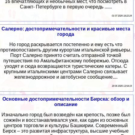
16 впечатляющих и необычных мест, что посмотреть в
Санкт- Петербурге в первую очередь ......
01 07 2026 18:22:24
Салерно: достопримечательности и красивые места
города
Но город раскрывается постепенно и ему есть что
противопоставить другим курортам итальянской ривьеры.
Порт Салерно принято считать отправной точкой
путешествия по Амальфитанскому побережью. Отсюда
уходят и сюда возвращаются туристические катеры. С
крупными итальянскими центрами Салерно связывает
железнодорожное и автобусное сообщение....
30 06 2026 13:54:19
Основные достопримечательности Бирска: обзор и
описание
Изначально город был возведён как крепость, позже был
сожжён и восстанавливался уже, как один из основных
центров торговли и культуры Башкирии. Современный
Бирск – это развитая инфраструктура, высшие учебные