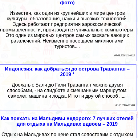
фото)
Известен, как один из крупнейших в мире центров
культуры, образования, науки и высоких технологий.
Здесь работают предприятия аэрокосмической
промышленности, производятся уникальные компьютеры.
Это один из мировых центров самых захватывающих
развлечений. Неизменно посещаем миллионами
туристов....
04 08 2026 13:40:22
Индонезия: как добраться до острова Траванган –
2019 *
Доехать с Бали до Гили Траванган можно двумя
способами, - на спидботе и смешанным маршрутом:
самолет, машина и лодка. И тот и другой способ ......
03 08 2026 4:15:20
Как поехать на Мальдивы недорого: 7 лучших отелей
для отдыха на Мальдивах вдвоем – 2019
Отдых на Мальдивах по цене стал сопоставим с отдыхом