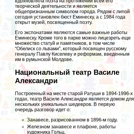
вдохновляла поэта на протяжении всей его
творческой деятельности и является
общепризнанным символом города. Рядом с липой
сегодня установлен бюст Еминеску, а с 1984 года
открыт музей, посвященный поэту.
Его экспонатами являются самые важные работы
Еминеску. Кроме того в парке можно лицезреть еще
множество статуй и памятников, в том числе
“Обелиск со львами”, который посвящен русскому
генералу Павлу Киселеву и реформам, введенным
им в румынской Молдове.
Национальный театр Василе
Александри
Построенный на месте старой Ратуши в 1894-1996-х
годах, театр Василе Александри является домом для
нескольких уникальных шедевров. В первую
очередь разговор идет о:
Занавесе, разрисованном в 1896-м году.
Железном занавесе и плафоне, работы
художника Гольц.