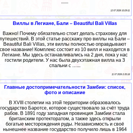
......
12 07 2026 10:29:11
Виллы в Легиане, Бали – Beautiful Bali Villas
Важно! Почему обязательно стоит делать страховку для
путешествий. В этой статье расскажу про виллы на Бали –
Beautiful Bali Villas, эти виллы полностью оправдывают
свое название! Комплекс состоит из 10 вилл и находится в
Легиане. Мы здесь останавливались на 2 дня, пока у нас
гостили родители. У нас была двухэтажная вилла на 3
спальни с …...
11 07 2026 2:35:18
Главные достопримечательности Замбии: список,
фото и описание
В XVIII столетии на этой территории образовалось
государство Баротсе, которое существовало за счёт труда
рабов. В 1891 году западная провинция Замбии стала
британским протекторатом, а также здесь открыли
богатые месторождения руды. Независимость и своё
нынешнее название государство получило лишь в 1964