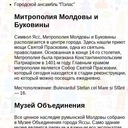
Городской ансамбль “Пэлас”
Митрополия Молдовы и
Буковины
Символ Ясс, Митрополия Молдовы и Буковины
располагается в центре города. Здесь нашли приют
мощи Святой Прасковии, одна из святынь
православия. Основанная в конце 14-го столетия,
Метрополия была признана Константинопольским
Патриархом в 1401-м году. Главным храмом
метрополии является Собор Святой Прасковии,
который сегодня находится в стадии реконструкции,
но который можно посещать ежедневно.
Местоположение: Bulevardul Ștefan cel Mare și Sfânt
— 16.
Музей Объединения
Все ценное наследие румынской Молдовы собрано
в Музее Объединения города Яссы. Само здание
музея является первым и важным его экспонатом,