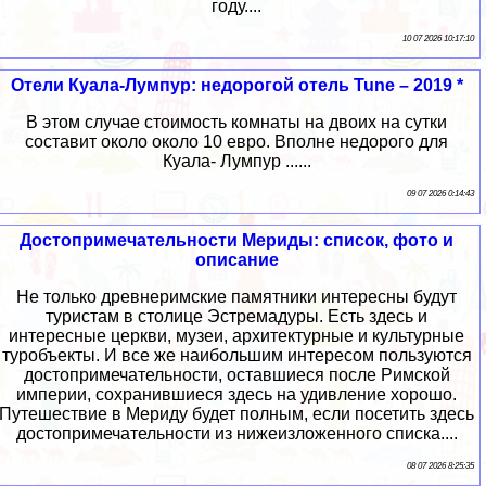
году....
10 07 2026 10:17:10
Отели Куала-Лумпур: недорогой отель Tune – 2019 *
В этом случае стоимость комнаты на двоих на сутки
составит около около 10 евро. Вполне недорого для
Куала- Лумпур ......
09 07 2026 0:14:43
Достопримечательности Мериды: список, фото и
описание
Не только древнеримские памятники интересны будут
туристам в столице Эстремадуры. Есть здесь и
интересные церкви, музеи, архитектурные и культурные
туробъекты. И все же наибольшим интересом пользуются
достопримечательности, оставшиеся после Римской
империи, сохранившиеся здесь на удивление хорошо.
Путешествие в Мериду будет полным, если посетить здесь
достопримечательности из нижеизложенного списка....
08 07 2026 8:25:35