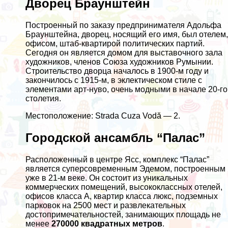
Дворец Браунштейн
Построенный по заказу предпринимателя Адольфа
Браунштейна, дворец, носящий его имя, был отелем,
офисом, штаб-квартирой политических партий.
Сегодня он является домом для выставочного зала
художников, членов Союза художников Румынии.
Строительство дворца началось в 1900-м году и
закончилось с 1915-м, в эклектическом стиле с
элементами арт-нуво, очень модными в начале 20-го
столетия.
Местоположение: Strada Cuza Vodă — 2.
Городской ансамбль “Палас”
Расположенный в центре Ясс, комплекс “Палас”
является суперсовременным Эдемом, построенным
уже в 21-м веке. Он состоит из уникальных
коммерческих помещений, высококлассных отелей,
офисов класса А, квартир класса люкс, подземных
парковок на 2500 мест и развлекательных
достопримечательностей, занимающих площадь не
менее
270000 квадратных метров
.