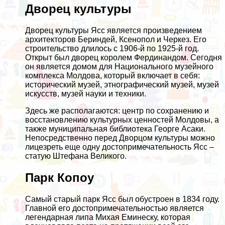
Дворец культуры
Дворец культуры Ясс является произведением
архитекторов Бериндей, Ксенопол и Черкез. Его
строительство длилось с 1906-й по 1925-й год.
Открыт был дворец королем Фердинандом. Сегодня
он является домом для Национального музейного
комплекса Молдова, который включает в себя:
исторический музей, этнографический музей, музей
искусств, музей науки и техники.
Здесь же располагаются: центр по сохранению и
восстановлению культурных ценностей Молдовы, а
также муниципальная библиотека Георге Асаки.
Непосредственно перед Дворцом культуры можно
лицезреть еще одну достопримечательность Ясс –
статую Штефана Великого.
Парк Копоу
Самый старый парк Ясс был обустроен в 1834 году.
Главной его достопримечательностью является
легендарная липа Михая Еминеску, которая