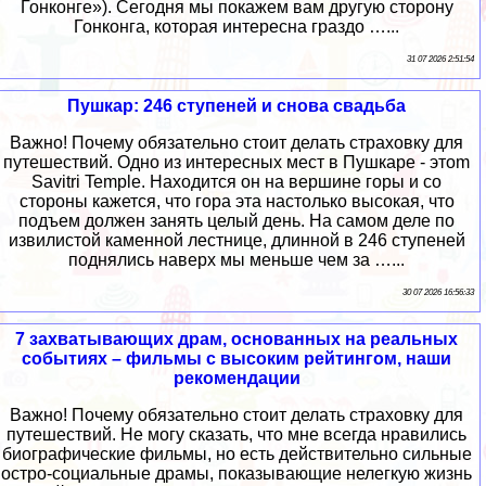
Гонконге»). Сегодня мы покажем вам другую сторону
Гонконга, которая интересна граздо …...
31 07 2026 2:51:54
Пушкар: 246 ступеней и снова свадьба
Важно! Почему обязательно стоит делать страховку для
путешествий. Одно из интересных мест в Пушкаре - этоm
Savitri Temple. Находится он на вершине горы и со
стороны кажется, что гора эта настолько высокая, что
подъем должен занять целый день. На самом деле по
извилистой каменной лестнице, длинной в 246 ступеней
поднялись наверх мы меньше чем за …...
30 07 2026 16:56:33
7 захватывающих драм, основанных на реальных
событиях – фильмы с высоким рейтингом, наши
рекомендации
Важно! Почему обязательно стоит делать страховку для
путешествий. Не могу сказать, что мне всегда нравились
биографические фильмы, но есть действительно сильные
остро-социальные драмы, показывающие нелегкую жизнь