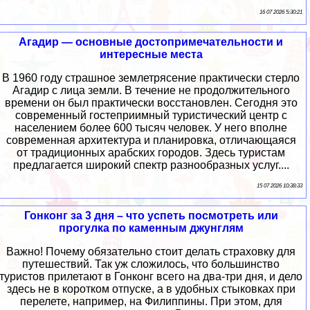
16 07 2026 5:30:21
Агадир — основные достопримечательности и
интересные места
В 1960 году страшное землетрясение практически стерло
Агадир с лица земли. В течение не продолжительного
времени он был практически восстановлен. Сегодня это
современный гостеприимный туристический центр с
населением более 600 тысяч человек. У него вполне
современная архитектура и планировка, отличающаяся
от традиционных арабских городов. Здесь туристам
предлагается широкий спектр разнообразных услуг....
15 07 2026 10:38:33
Гонконг за 3 дня – что успеть посмотреть или
прогулка по каменным джунглям
Важно! Почему обязательно стоит делать страховку для
путешествий. Так уж сложилось, что большинство
туристов прилетают в Гонконг всего на два-три дня, и дело
здесь не в коротком отпуске, а в удобных стыковках при
перелете, например, на Филиппины. При этом, для