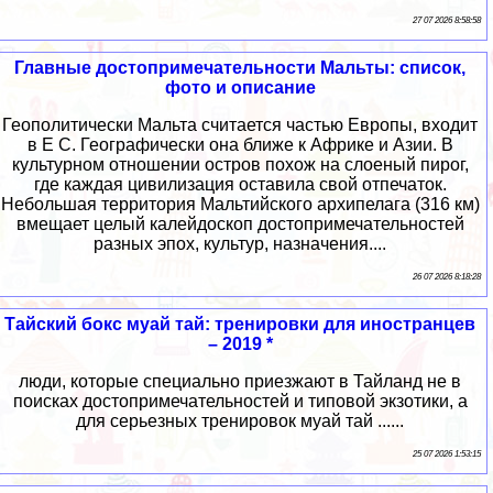
27 07 2026 8:58:58
Главные достопримечательности Мальты: список,
фото и описание
Геополитически Мальта считается частью Европы, входит
в Е С. Географически она ближе к Африке и Азии. В
культурном отношении остров похож на слоеный пирог,
где каждая цивилизация оставила свой отпечаток.
Небольшая территория Мальтийского архипелага (316 км)
вмещает целый калейдоскоп достопримечательностей
разных эпох, культур, назначения....
26 07 2026 8:18:28
Тайский бокс муай тай: тренировки для иностранцев
– 2019 *
люди, которые специально приезжают в Тайланд не в
поисках достопримечательностей и типовой экзотики, а
для серьезных тренировок муай тай ......
25 07 2026 1:53:15