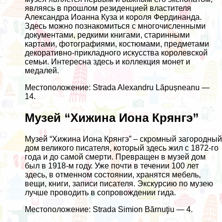
являясь в прошлом резиденцией властителя
Александра Иоанна Куза и короля Фердинанда.
Здесь можно познакомиться с многочисленными
документами, редкими книгами, старинными
картами, фотографиями, костюмами, предметами
декоративно-прикладного искусства королевской
семьи. Интересна здесь и коллекция монет и
медалей.
Местоположение: Strada Alexandru Lăpușneanu —
14.
Музей “Хижина Иона Крянгэ”
Музей “Хижина Иона Крянгэ” – скромный загородный
дом великого писателя, который здесь жил с 1872-го
года и до самой смерти. Превращен в музей дом
был в 1918-м году. Уже почти в течении 100 лет
здесь, в отменном состоянии, хранятся мебель,
вещи, книги, записи писателя. Экскурсию по музею
лучше проводить в сопровождении гида.
Местоположение: Strada Simion Bărnuţiu — 4.