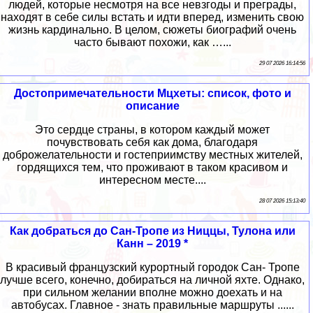
людей, которые несмотря на все невзгоды и преграды,
находят в себе силы встать и идти вперед, изменить свою
жизнь кардинально. В целом, сюжеты биографий очень
часто бывают похожи, как …...
29 07 2026 16:14:56
Достопримечательности Мцхеты: список, фото и
описание
Это сердце страны, в котором каждый может
почувствовать себя как дома, благодаря
доброжелательности и гостеприимству местных жителей,
гордящихся тем, что проживают в таком красивом и
интересном месте....
28 07 2026 15:13:40
Как добраться до Сан-Тропе из Ниццы, Тулона или
Канн – 2019 *
В красивый французский курортный городок Сан- Тропе
лучше всего, конечно, добираться на личной яхте. Однако,
при сильном желании вполне можно доехать и на
автобусах. Главное - знать правильные маршруты ......