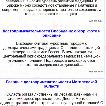
заведения, высокий уровень развития медицины. В
Бирске мирно соседствуют старинные памятники и
современные здания, первые старательно сохраняют, а
вторые развивают и оснащают....
29 06 2026 4:11:17
Достопримечательности Висбадена: обзор, фото и
описание
Висбаден считают курортным городом с
демократическими традициями. Он является столицей
федеральной земли Гессен. В нем находится
центральный офис федерального ведомства немецкой
уголовной полиции. Под городом дислоцируются
несколько американских дивизий....
28 06 2026 8:42:56
Главные достопримечательности Могилевской
области
Область богата лиственными лесами, равнинами и
степями, здесь протекает река Днепр. Могилев —
административный центр, признан культурной столицей С