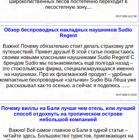
широколиственных лесов постепенно переходит в
лесостепную зону....
05 07 2026 12:17:40
Обзор беспроводных накладных наушников Sudio
Regent
Важно! Почему обязательно стоит делать страховку для
путешествий. Привет друзья! В этой статье похвастаюсь
своими новыми классными наушниками Sudio Regent! С
брендом Sudio мы познакомились ещё полгода назад –
это стокгольмская фирма, специализирующаяся именно
на наушниках. Про их флагманский продукт – удобные
компактные беспроводные «затычки» Sudio Bla Лёша уже
рассказывал как-то осенью, а сейчас я поделюсь …...
04 07 2026 17:14:24
Почему виллы на Бали лучше чем отель, или лучший
способ отдохнуть на тропическом острове
небольшой компанией
Важно! Всё самое главное о Бали в одной статье –
читайте здесь. Большинство туристов, приезжающих на