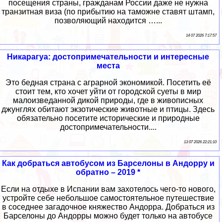
посещения страны, гражданам России даже не нужна
транзитная виза (по прибытию на таможне ставят штамп,
позволяющий находится …...
14 07 2026 7:17:57
Никарагуа: достопримечательности и интересные
места
Это бедная страна с аграрной экономикой. Посетить её
стоит тем, кто хочет уйти от городской суеты в мир
малоизведанной дикой природы, где в живописных
джунглях обитают экзотические животные и птицы. Здесь
обязательно посетите исторические и природные
достопримечательности....
13 07 2026 22:21:10
Как добраться автобусом из Барселоны в Андорру и
обратно – 2019 *
Если на отдыхе в Испании вам захотелось чего-то нового,
устройте себе небольшое самостоятельное путешествие
в соседнее загадочное княжество Андорра. Добраться из
Барселоны до Андорры можно будет только на автобусе