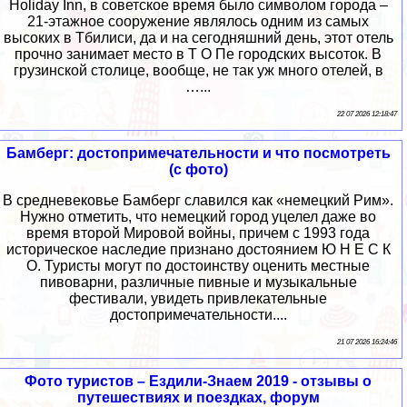
Holiday Inn, в советское время было символом города –
21-этажное сооружение являлось одним из самых
высоких в Тбилиси, да и на сегодняшний день, этот отель
прочно занимает место в Т О Пе городских высоток. В
грузинской столице, вообще, не так уж много отелей, в
…...
22 07 2026 12:18:47
Бамберг: достопримечательности и что посмотреть
(с фото)
В средневековье Бамберг славился как «немецкий Рим».
Нужно отметить, что немецкий город уцелел даже во
время второй Мировой войны, причем с 1993 года
историческое наследие признано достоянием Ю Н Е С К
О. Туристы могут по достоинству оценить местные
пивоварни, различные пивные и музыкальные
фестивали, увидеть привлекательные
достопримечательности....
21 07 2026 16:24:46
Фото туристов – Ездили-Знаем 2019 - отзывы о
путешествиях и поездках, форум