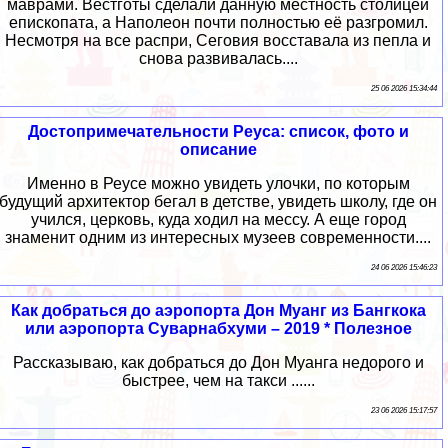
маврами. Вестготы сделали данную местность столицей
епископата, а Наполеон почти полностью её разгромил.
Несмотря на все распри, Сеговия восставала из пепла и
снова развивалась....
25 06 2026 15:34:44
Достопримечательности Реуса: список, фото и
описание
Именно в Реусе можно увидеть улочки, по которым
будущий архитектор бегал в детстве, увидеть школу, где он
учился, церковь, куда ходил на мессу. А еще город
знаменит одним из интересных музеев современности....
24 06 2026 15:46:23
Как добраться до аэропорта Дон Муанг из Бангкока
или аэропорта Суварнабхуми – 2019 * Полезное
Рассказываю, как добраться до Дон Муанга недорого и
быстрее, чем на такси ......
23 06 2026 15:17:57