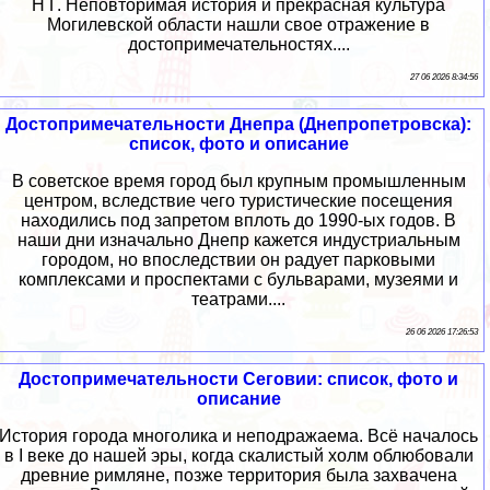
Н Г. Неповторимая история и прекрасная культура
Могилевской области нашли свое отражение в
достопримечательностях....
27 06 2026 8:34:56
Достопримечательности Днепра (Днепропетровска):
список, фото и описание
В советское время город был крупным промышленным
центром, вследствие чего туристические посещения
находились под запретом вплоть до 1990-ых годов. В
наши дни изначально Днепр кажется индустриальным
городом, но впоследствии он радует парковыми
комплексами и проспектами с бульварами, музеями и
театрами....
26 06 2026 17:26:53
Достопримечательности Сеговии: список, фото и
описание
История города многолика и неподражаема. Всё началось
в I веке до нашей эры, когда скалистый холм облюбовали
древние римляне, позже территория была захвачена