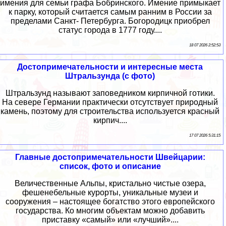
имения для семьи графа Бобринского. Имение примыкает
к парку, который считается самым ранним в России за
пределами Санкт- Петербурга. Богородицк приобрел
статус города в 1777 году....
18 07 2026 2:52:53
Достопримечательности и интересные места
Штральзунда (с фото)
Штральзунд называют заповедником кирпичной готики.
На севере Германии практически отсутствует природный
камень, поэтому для строительства используется красный
кирпич....
17 07 2026 5:31:15
Главные достопримечательности Швейцарии:
список, фото и описание
Величественные Альпы, кристально чистые озера,
фешенебельные курорты, уникальные музеи и
сооружения – настоящее богатство этого европейского
государства. Ко многим объектам можно добавить
приставку «самый» или «лучший»....