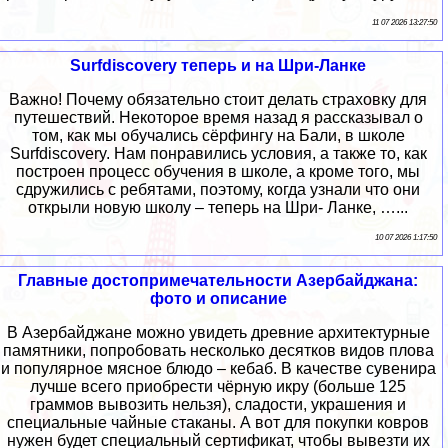
11 07 2026 13:27:50
Surfdiscovery теперь и на Шри-Ланке
Важно! Почему обязательно стоит делать страховку для
путешествий. Некоторое время назад я рассказывал о
том, как мы обучались сёрфингу на Бали, в школе
Surfdiscovery. Нам понравились условия, а также то, как
построен процесс обучения в школе, а кроме того, мы
сдружились с ребятами, поэтому, когда узнали что они
открыли новую школу – теперь на Шри- Ланке, …...
10 07 2026 1:17:50
Главные достопримечательности Азербайджана:
фото и описание
В Азербайджане можно увидеть древние архитектурные
памятники, попробовать несколько десятков видов плова
и популярное мясное блюдо – кебаб. В качестве сувенира
лучше всего приобрести чёрную икру (больше 125
граммов вывозить нельзя), сладости, украшения и
специальные чайные стаканы. А вот для покупки ковров
нужен будет специальный сертификат, чтобы вывезти их