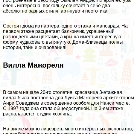
построенные в 1903 году Эмилем Андре. Их архитектура
очень интересна, поскольку сочетает в себе два
абсолютно разных стиля: арт-нуво и неоготика.
Состоят дома из партера, одного этажа и мансарды. На
первом этаже расцветает балкончик, украшенный
разноцветными цветами, а крыша имеет интересную
форму, чудаковато вытянутую. Дома-близнецы полны
истории, тайн и очарования!
Вилла Мажореля
В самом начале 20-го столетия, красавица 3-этажная
вилла была построена для Луиса Мажореля архитектором
Анри Соведжем в совершенно особом для Нанси месте.
С 1997 года она стала общедоступной. На 3-ем этаже
располагается студия хозяина.
На вилле можно лицезреть много интересных экспонатов,