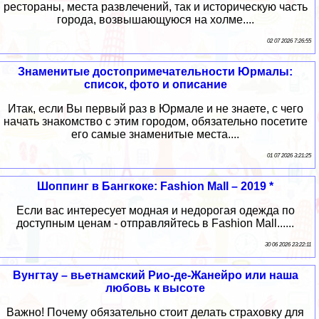
рестораны, места развлечений, так и историческую часть
города, возвышающуюся на холме....
02 07 2026 7:26:55
Знаменитые достопримечательности Юрмалы:
список, фото и описание
Итак, если Вы первый раз в Юрмале и не знаете, с чего
начать знакомство с этим городом, обязательно посетите
его самые знаменитые места....
01 07 2026 3:21:25
Шоппинг в Бангкоке: Fashion Mall – 2019 *
Если вас интересует модная и недорогая одежда по
доступным ценам - отправляйтесь в Fashion Mall......
30 06 2026 23:22:11
Вунгтау – вьетнамский Рио-де-Жанейро или наша
любовь к высоте
Важно! Почему обязательно стоит делать страховку для