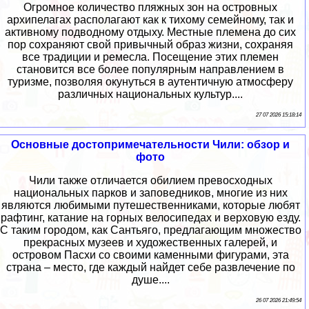
Огромное количество пляжных зон на островных
архипелагах располагают как к тихому семейному, так и
активному подводному отдыху. Местные племена до сих
пор сохраняют свой привычный образ жизни, сохраняя
все традиции и ремесла. Посещение этих племен
становится все более популярным направлением в
туризме, позволяя окунуться в аутентичную атмосферу
различных национальных культур....
27 07 2026 15:18:14
Основные достопримечательности Чили: обзор и
фото
Чили также отличается обилием превосходных
национальных парков и заповедников, многие из них
являются любимыми путешественниками, которые любят
рафтинг, катание на горных велосипедах и верховую езду.
С таким городом, как Сантьяго, предлагающим множество
прекрасных музеев и художественных галерей, и
островом Пасхи со своими каменными фигурами, эта
страна – место, где каждый найдет себе развлечение по
душе....
26 07 2026 21:49:54