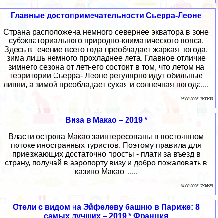
Главные достопримечательности Сьерра-Леоне
Страна расположена немного севернее экватора в зоне
субэкваториального природно-климатического пояса.
Здесь в течение всего года преобладает жаркая погода,
зима лишь немного прохладнее лета. Главное отличие
зимнего сезона от летнего состоит в том, что летом на
территории Сьерра- Леоне регулярно идут обильные
ливни, а зимой преобладает сухая и солнечная погода....
05 08 2026 19:33:30
Виза в Макао – 2019 *
Власти острова Макао заинтересованы в постоянном
потоке иностранных туристов. Поэтому правила для
приезжающих достаточно просты - плати за въезд в
страну, получай в аэропорту визу и добро пожаловать в
казино Макао ......
04 08 2026 17:34:29
Отели с видом на Эйфелеву башню в Париже: 8
самых лучших – 2019 * Франция