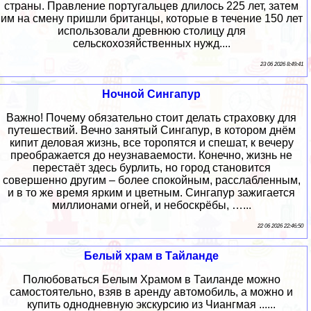
страны. Правление португальцев длилось 225 лет, затем
им на смену пришли британцы, которые в течение 150 лет
использовали древнюю столицу для
сельскохозяйственных нужд....
23 06 2026 8:49:41
Ночной Сингапур
Важно! Почему обязательно стоит делать страховку для
путешествий. Вечно занятый Сингапур, в котором днём
кипит деловая жизнь, все торопятся и спешат, к вечеру
преображается до неузнаваемости. Конечно, жизнь не
перестаёт здесь бурлить, но город становится
совершенно другим – более спокойным, расслабленным,
и в то же время ярким и цветным. Сингапур зажигается
миллионами огней, и небоскрёбы, …...
22 06 2026 22:46:50
Белый храм в Тайланде
Полюбоваться Белым Храмом в Таиланде можно
самостоятельно, взяв в аренду автомобиль, а можно и
купить однодневную экскурсию из Чиангмая ......