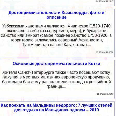
24 07 2026 19:13:13
Достопримечательности Кызылорды: фото и
описание
Узбекскими ханствами являются: Хивинское (1520-1740
включало в себя казах, туркмен, мерв), и бухарское
ханство или эмират (самое позднее ханство 1753-1920, в
территорию включались северный Афганистан,
Туркменистан на юге Казахстана)....
23 07 2026 23:37:39
Основные достопримечательности Котки
Жители Санкт- Петербурга также часто посещают Котку,
закупая в местных магазинах европейскую продукцию,
благодаря близкому расположению города к российской
границе....
22 07 2026 2:26:53
Как поехать на Мальдивы недорого: 7 лучших отелей
для отдыха на Мальдивах вдвоем – 2019