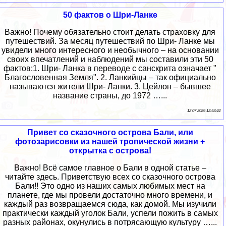
50 фактов о Шри-Ланке
Важно! Почему обязательно стоит делать страховку для
путешествий. За месяц путешествий по Шри- Ланке мы
увидели много интересного и необычного – на основании
своих впечатлений и наблюдений мы составили эти 50
фактов:1. Шри- Ланка в переводе с санскрита означает "
Благословенная Земля". 2. Ланкийцы – так официально
называются жители Шри- Ланки. 3. Цейлон – бывшее
название страны, до 1972 …...
12 07 2026 12:53:44
Привет со сказочного острова Бали, или
фотозарисовки из нашей тропической жизни +
открытка с острова!
Важно! Всё самое главное о Бали в одной статье –
читайте здесь. Приветствую всех со сказочного острова
Бали!! Это одно из наших самых любимых мест на
планете, где мы провели достаточно много времени, и
каждый раз возвращаемся сюда, как домой. Мы изучили
практически каждый уголок Бали, успели пожить в самых
разных районах, окунулись в потрясающую культуру …...