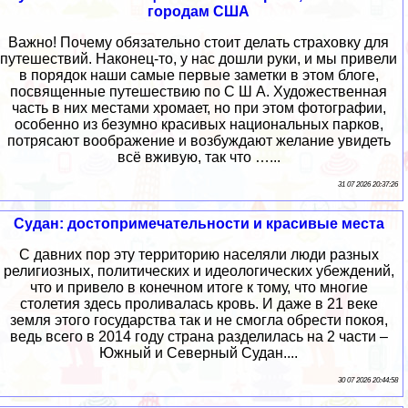
городам США
Важно! Почему обязательно стоит делать страховку для
путешествий. Наконец-то, у нас дошли руки, и мы привели
в порядок наши самые первые заметки в этом блоге,
посвященные путешествию по С Ш А. Художественная
часть в них местами хромает, но при этом фотографии,
особенно из безумно красивых национальных парков,
потрясают воображение и возбуждают желание увидеть
всё вживую, так что …...
31 07 2026 20:37:26
Судан: достопримечательности и красивые места
С давних пор эту территорию населяли люди разных
религиозных, политических и идеологических убеждений,
что и привело в конечном итоге к тому, что многие
столетия здесь проливалась кровь. И даже в 21 веке
земля этого государства так и не смогла обрести покоя,
ведь всего в 2014 году страна разделилась на 2 части –
Южный и Северный Судан....
30 07 2026 20:44:58