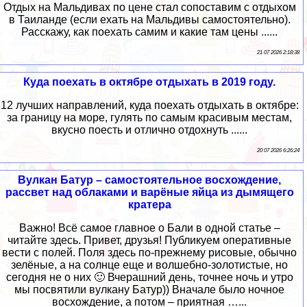
Отдых на Мальдивах по цене стал сопоставим с отдыхом
в Таиланде (если ехать на Мальдивы самостоятельно).
Расскажу, как поехать самим и какие там цены ......
21 07 2026 2:18:38
Куда поехать в октябре отдыхать в 2019 году.
12 лучших направлений, куда поехать отдыхать в октябре:
за границу на море, гулять по самым красивым местам,
вкусно поесть и отлично отдохнуть ......
20 07 2026 6:26:24
Вулкан Батур – самостоятельное восхождение,
рассвет над облаками и варёные яйца из дымящего
кратера
Важно! Всё самое главное о Бали в одной статье –
читайте здесь. Привет, друзья! Публикуем оперативные
вести с полей. Поля здесь по-прежнему рисовые, обычно
зелёные, а на солнце еще и волшебно-золотистые, но
сегодня не о них 🙂 Вчерашний день, точнее ночь и утро
мы посвятили вулкану Батур)) Вначале было ночное
восхождение, а потом – приятная …...