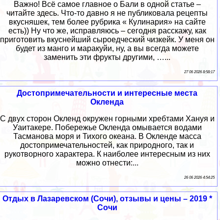
Важно! Всё самое главное о Бали в одной статье –
читайте здесь. Что-то давно я не публиковала рецепты
вкусняшек, тем более рубрика « Кулинария» на сайте
есть)) Ну что же, исправляюсь – сегодня расскажу, как
приготовить вкуснейший сыроедческий чизкейк. У меня он
будет из манго и маракуйи, ну, а вы всегда можете
заменить эти фрукты другими, …...
27 06 2026 8:58:17
Достопримечательности и интересные места
Окленда
С двух сторон Окленд окружен горными хребтами Хануя и
Уаитакере. Побережье Окленда омывается водами
Тасманова моря и Тихого океана. В Окленде масса
достопримечательностей, как природного, так и
рукотворного характера. К наиболее интересным из них
можно отнести:...
26 06 2026 4:54:25
Отдых в Лазаревском (Сочи), отзывы и цены – 2019 *
Сочи