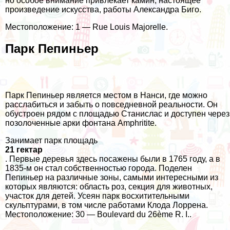
но особое внимание привлекает камин, настоящее
произведение искусства, работы Александра Биго.
Местоположение: 1 — Rue Louis Majorelle.
Парк Пепиньер
Парк Пепиньер является местом в Нанси, где можно
расслабиться и забыть о повседневной реальности. Он
обустроен рядом с площадью Станислас и доступен через
позолоченные арки фонтана Amphritite.
Занимает парк площадь
21 гектар
. Первые деревья здесь посажены были в 1765 году, а в
1835-м он стал собственностью города. Поделен
Пепиньер на различные зоны, самыми интересными из
которых являются: область роз, секция для животных,
участок для детей. Усеян парк восхитительными
скульптурами, в том числе работами Клода Лоррена.
Местоположение: 30 — Boulevard du 26ème R. I..