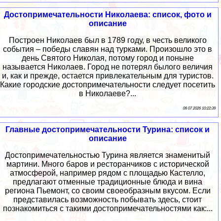
Достопримечательности Николаева: список, фото и
описание
Построен Николаев был в 1789 году, в честь великого
события – победы славян над турками. Произошло это в
день Святого Николая, потому город и поныне
называется Николаев. Город не потерял былого величия
и, как и прежде, остается привлекательным для туристов.
Какие городские достопримечательности следует посетить
в Николаеве?...
06 07 2026 10:22:39
Главные достопримечательности Турина: список и
описание
Достопримечательностью Турина является знаменитый
мартини. Много баров и ресторанчиков с исторической
атмосферой, например рядом с площадью Кастелло,
предлагают отменные традиционные блюда и вина
региона Пьемонт, со своим своеобразным вкусом. Если
представилась возможность побывать здесь, стоит
познакомиться с такими достопримечательностями как:...