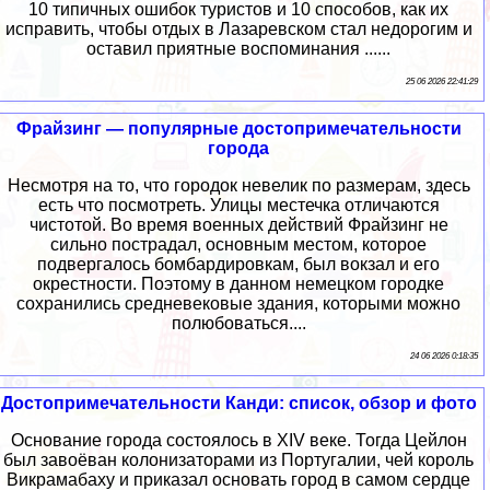
10 типичных ошибок туристов и 10 способов, как их
исправить, чтобы отдых в Лазаревском стал недорогим и
оставил приятные воспоминания ......
25 06 2026 22:41:29
Фрайзинг — популярные достопримечательности
города
Несмотря на то, что городок невелик по размерам, здесь
есть что посмотреть. Улицы местечка отличаются
чистотой. Во время военных действий Фрайзинг не
сильно пострадал, основным местом, которое
подвергалось бомбардировкам, был вокзал и его
окрестности. Поэтому в данном немецком городке
сохранились средневековые здания, которыми можно
полюбоваться....
24 06 2026 0:18:35
Достопримечательности Канди: список, обзор и фото
Основание города состоялось в XIV веке. Тогда Цейлон
был завоёван колонизаторами из Португалии, чей король
Викрамабаху и приказал основать город в самом сердце