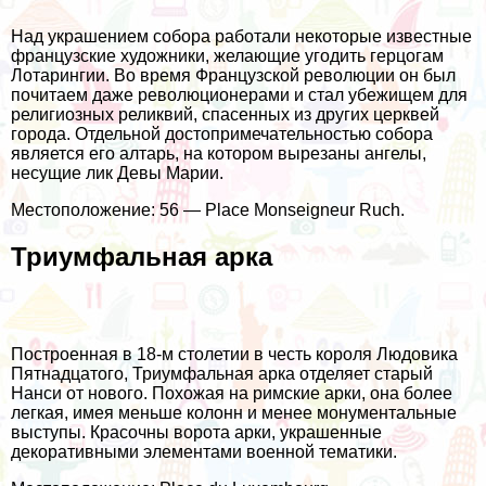
Над украшением собора работали некоторые известные
французские художники, желающие угодить герцогам
Лотарингии. Во время Французской революции он был
почитаем даже революционерами и стал убежищем для
религиозных реликвий, спасенных из других церквей
города. Отдельной достопримечательностью собора
является его алтарь, на котором вырезаны ангелы,
несущие лик Девы Марии.
Местоположение: 56 — Place Monseigneur Ruch.
Триумфальная арка
Построенная в 18-м столетии в честь короля Людовика
Пятнадцатого, Триумфальная арка отделяет старый
Нанси от нового. Похожая на римские арки, она более
легкая, имея меньше колонн и менее монументальные
выступы. Красочны ворота арки, украшенные
декоративными элементами военной тематики.