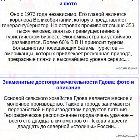
и фото
Оно с 1973 года независимо. Его главой является
королева Великобритании, которую представляет
генерал-губернатор. На островах проживают свыше 353
тысяч человек, занятых преимущественно в
туристическом бизнесе. Экономика страны устойчиво
развивается. Более 60% В В Н приносит туризм.
Большинство посещающих Багамы туристов —
американцы, которых привлекает роскошная природа,
прекрасные пляжи и высочайшего уровня сервис....
14 07 2026 15:10:48
Знаменитые достопримечательности Гдова: фото и
описание
Основой сельского хозяйства Гдова является мясное и
молочное производство. Также в городе занимаются
переработкой и производством продуктов питания.
Географическое расположение города очень удачное –
всего сто двадцать километров от Пскова и двести
двадцать до северной «столицы» России....
13 07 2026 21:11:14