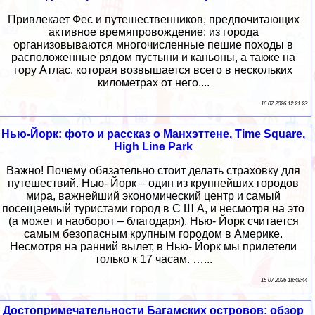
Привлекает Фес и путешественников, предпочитающих
активное времяпровождение: из города
организовываются многочисленные пешие походы в
расположенные рядом пустыни и каньоны, а также на
гору Атлас, которая возвышается всего в нескольких
километрах от него....
16 07 2026 12:21:23
Нью-Йорк: фото и рассказ о Манхэттене, Time Square,
High Line Park
Важно! Почему обязательно стоит делать страховку для
путешествий. Нью- Йорк – один из крупнейших городов
мира, важнейший экономический центр и самый
посещаемый туристами город в С Ш А, и несмотря на это
(а может и наоборот – благодаря), Нью- Йорк считается
самым безопасным крупным городом в Америке.
Несмотря на ранний вылет, в Нью- Йорк мы прилетели
только к 17 часам. …...
15 07 2026 18:49:44
Достопримечательности Багамских островов: обзор