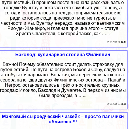
путешествий. В прошлом посте я начала рассказывать о
городке Вунгтау и показала его самобытную сторону, а
сегодня остановлюсь на тех достопримечательностях,
ради которых сюда приезжают многие туристы, в
частности и мы. Вунгтау, нередко, называют вьетнамским
Рио-де- Жанейро, и главная причина этого – статуя
Христа Спасителя, с которой также, как …...
29 06 2026 22:44:43
Баколод: кулинарная столица Филиппин
Важно! Почему обязательно стоит делать страховку для
путешествий. По пути на острова Бохол и Себу, следуя на
автобусах и паромах с Боракая, мы пересекли насквозь с
севера на юг два других Филиппинских острова – Панай и
Негрос, остановившись в трёх относительно крупных,
городах: Илоило, Баколод и Думагете. В первом из них мы
были проездом, а …...
28 06 2026 23:31:31
Манговый сыроедческий чизкейк – просто пальчики
оближешь!!!