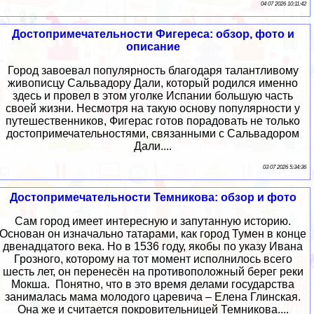
04 07 2026 10:11:42
Достопримечательности Фигереса: обзор, фото и
описание
Город завоевал популярность благодаря талантливому
живописцу Сальвадору Дали, который родился именно
здесь и провел в этом уголке Испании большую часть
своей жизни. Несмотря на такую основу популярности у
путешественников, Фигерас готов порадовать не только
достопримечательностями, связанными с Сальвадором
Дали....
03 07 2026 5:34:36
Достопримечательности Темникова: обзор и фото
Сам город имеет интересную и запутанную историю.
Основан он изначально татарами, как город Тумен в конце
двенадцатого века. Но в 1536 году, якобы по указу Ивана
Грозного, которому на тот момент исполнилось всего
шесть лет, он перенесён на противоположный берег реки
Мокша. Понятно, что в это время делами государства
занималась мама молодого царевича – Елена Глинская.
Она же и считается покровительницей Темникова....