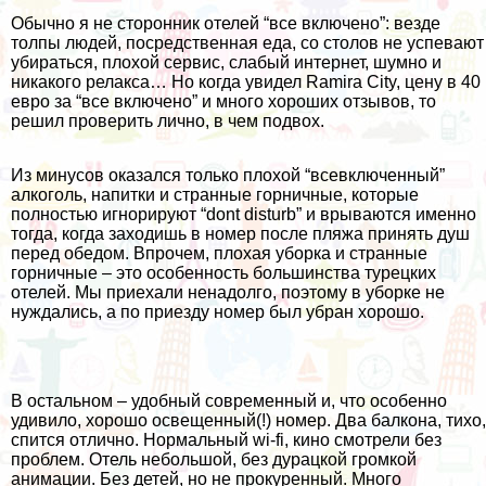
Обычно я не сторонник отелей “все включено”: везде
толпы людей, посредственная еда, со столов не успевают
убираться, плохой сервис, слабый интернет, шумно и
никакого релакса… Но когда увидел
Ramira City
, цену в 40
евро за “все включено” и много хороших отзывов, то
решил проверить лично, в чем подвох.
Из минусов оказался только плохой “всевключенный”
алкоголь, напитки и странные горничные, которые
полностью игнорируют “dont disturb” и врываются именно
тогда, когда заходишь в номер после пляжа принять душ
перед обедом. Впрочем, плохая уборка и странные
горничные – это особенность большинства турецких
отелей. Мы приехали ненадолго, поэтому в уборке не
нуждались, а по приезду номер был убран хорошо.
В остальном – удобный современный и, что особенно
удивило, хорошо освещенный(!) номер. Два балкона, тихо,
спится отлично. Нормальный wi-fi, кино смотрели без
проблем. Отель небольшой, без дурацкой громкой
анимации. Без детей, но не прокуренный. Много