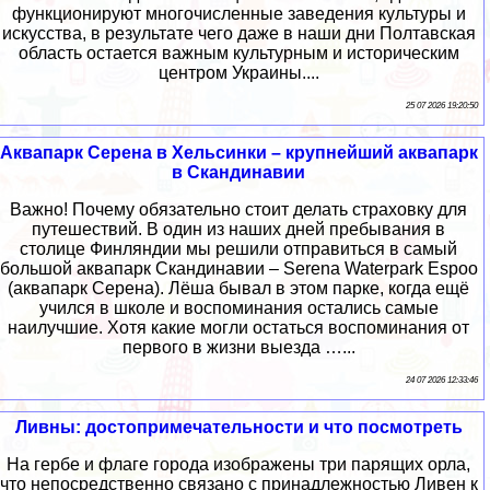
функционируют многочисленные заведения культуры и
искусства, в результате чего даже в наши дни Полтавская
область остается важным культурным и историческим
центром Украины....
25 07 2026 19:20:50
Аквапарк Серена в Хельсинки – крупнейший аквапарк
в Скандинавии
Важно! Почему обязательно стоит делать страховку для
путешествий. В один из наших дней пребывания в
столице Финляндии мы решили отправиться в самый
большой аквапарк Скандинавии – Serena Waterpark Espoo
(аквапарк Серена). Лёша бывал в этом парке, когда ещё
учился в школе и воспоминания остались самые
наилучшие. Хотя какие могли остаться воспоминания от
первого в жизни выезда …...
24 07 2026 12:33:46
Ливны: достопримечательности и что посмотреть
На гербе и флаге города изображены три парящих орла,
что непосредственно связано с принадлежностью Ливен к