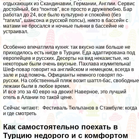
отдыхающих из Скандинавии, Германии, Англии. Сервис
достойный, без “понтов”, все просто и дружелюбно. Бар
работал до 24, все было культурно и спокойно (без
“тагила”, шансона и русской попсы), никто в бассейн с
матами не бросался и ночные пьянки в бассейне не
устраивал.
Особенно впечатлила кухня: так вкусно нам больше не
приходилось есть нигде в Турции. Еда адаптирована под
европейцев и русских. Десерты на вид неказистые, но
некоторые были очень вкусные. Пахлава изумительна!
Шеф-повар говорит на английском и немецком, всегда в
зале и рад помочь. Официанты немного говорят по-
русски. На собственный пляж возит шаттл-бас, свободные
лежаки были в любое время.
И все это за 40 евро на двоих! Наверное, это лучший
отель в Алании по такой цене.
Сейчас читают:
Фестиваль Тюльпанов в Стамбуле: когда
и где смотреть
Как самостоятельно поехать в
Турцию недорого и с комфортом