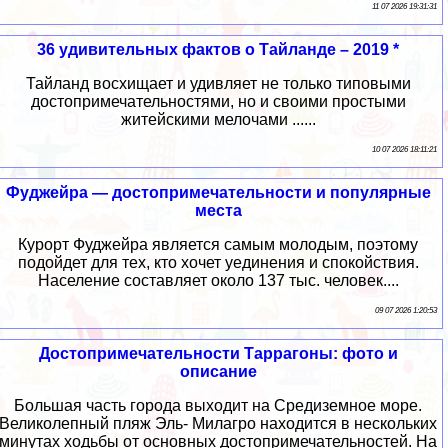
11 07 2026 19:31:31
36 удивительных фактов о Тайланде – 2019 *
Тайланд восхищает и удивляет не только типовыми
достопримечательностями, но и своими простыми
житейскими мелочами ......
10 07 2026 18:11:21
Фуджейра — достопримечательности и популярные
места
Курорт Фуджейра является самым молодым, поэтому
подойдет для тех, кто хочет уединения и спокойствия.
Население составляет около 137 тыс. человек....
09 07 2026 1:20:53
Достопримечательности Таррагоны: фото и
описание
Большая часть города выходит на Средиземное море.
Великолепный пляж Эль- Милагро находится в нескольких
минутах ходьбы от основных достопримечательностей. На