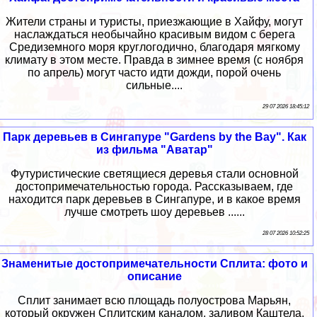
Жители страны и туристы, приезжающие в Хайфу, могут
наслаждаться необычайно красивым видом с берега
Средиземного моря круглогодично, благодаря мягкому
климату в этом месте. Правда в зимнее время (с ноября
по апрель) могут часто идти дожди, порой очень
сильные....
29 07 2026 18:45:12
Парк деревьев в Сингапуре "Gardens by the Bay". Как
из фильма "Аватар"
Футуристические светящиеся деревья стали основной
достопримечательностью города. Рассказываем, где
находится парк деревьев в Сингапуре, и в какое время
лучше смотреть шоу деревьев ......
28 07 2026 10:52:25
Знаменитые достопримечательности Сплита: фото и
описание
Сплит занимает всю площадь полуострова Марьян,
который окружен Сплитским каналом, заливом Каштела,