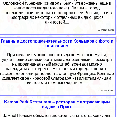
Орловской губернии (символы были утверждены еще в
конце восемнадцатого века). Ливны – город,
прославленный не только в истории всей России, но и в
биографиях некоторых отдельных выдающихся
личностей....
23 07 2026 4:19:21
Главные достопримечательности Кольмара с фото и
описанием
При желании можно посетить даже местные музеи,
удивляющие своими богатыми экспозициями. Несмотря
на провинциальный масштаб, все-таки можно
насладиться интересными гранями города и понять,
насколько он олицетворяет настоящую Францию. Кольмар
удивляет своей красотой благодаря извилистым улицам,
каналам и цветным зданиям....
22 07 2026 1:32:47
Kampa Park Restaurant – ресторан с потрясающим
видом в Праге
Важно! Почему обязательно стоит делать страховку для