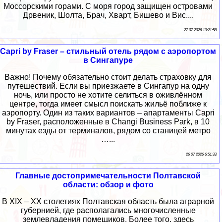
Моссорскими горами. С моря город защищен островами
Дрвеник, Шолта, Брач, Хварт, Бишево и Вис....
27 07 2026 10:21:58
Capri by Fraser – стильный отель рядом с аэропортом
в Сингапуре
Важно! Почему обязательно стоит делать страховку для
путешествий. Если вы приезжаете в Сингапур на одну
ночь, или просто не хотите селиться в оживлённом
центре, тогда имеет смысл поискать жильё поближе к
аэропорту. Один из таких вариантов – апартаменты Capri
by Fraser, расположенные в Changi Business Park, в 10
минутах езды от терминалов, рядом со станицей метро
…...
26 07 2026 6:51:33
Главные достопримечательности Полтавской
области: обзор и фото
В XIX – XX столетиях Полтавская область была аграрной
губернией, где располагались многочисленные
землевладения помещиков. Более того, здесь