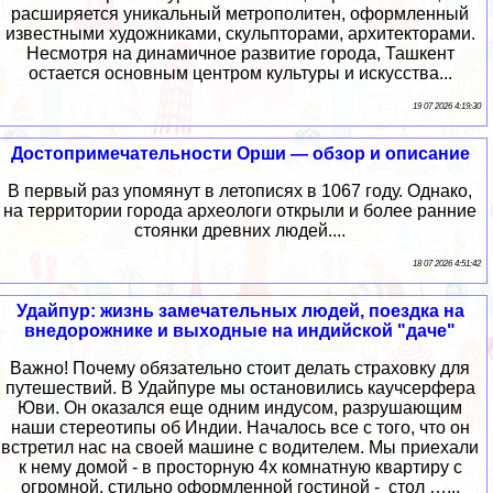
расширяется уникальный метрополитен, оформленный
известными художниками, скульпторами, архитекторами.
Несмотря на динамичное развитие города, Ташкент
остается основным центром культуры и искусства...
19 07 2026 4:19:30
Достопримечательности Орши — обзор и описание
В первый раз упомянут в летописях в 1067 году. Однако,
на территории города археологи открыли и более ранние
стоянки древних людей....
18 07 2026 4:51:42
Удайпур: жизнь замечательных людей, поездка на
внедорожнике и выходные на индийской "даче"
Важно! Почему обязательно стоит делать страховку для
путешествий. В Удайпуре мы остановились каучсерфера
Юви. Он оказался еще одним индусом, разрушающим
наши стереотипы об Индии. Началось все с того, что он
встретил нас на своей машине с водителем. Мы приехали
к нему домой - в просторную 4х комнатную квартиру с
огромной, стильно оформленной гостиной - стол …...