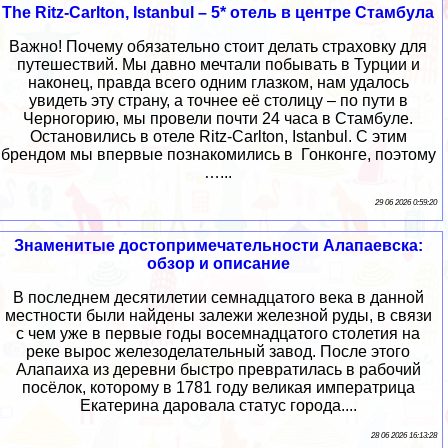
The Ritz-Carlton, Istanbul – 5* отель в центре Стамбула
Важно! Почему обязательно стоит делать страховку для
путешествий. Мы давно мечтали побывать в Турции и
наконец, правда всего одним глазком, нам удалось
увидеть эту страну, а точнее её столицу – по пути в
Черногорию, мы провели почти 24 часа в Стамбуле.
Остановились в отеле Ritz-Carlton, Istanbul. С этим
брендом мы впервые познакомились в Гонконге, поэтому
…...
29 06 2026 0:59:20
Знаменитые достопримечательности Алапаевска:
обзор и описание
В последнем десятилетии семнадцатого века в данной
местности были найдены залежи железной руды, в связи
с чем уже в первые годы восемнадцатого столетия на
реке вырос железоделательный завод. После этого
Алапаиха из деревни быстро превратилась в рабочий
посёлок, которому в 1781 году великая императрица
Екатерина даровала статус города....
28 06 2026 16:13:28