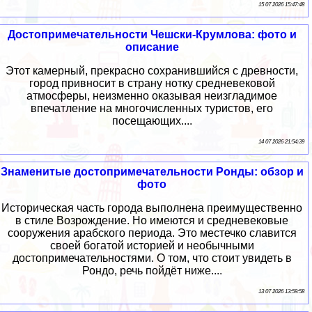
15 07 2026 15:47:48
Достопримечательности Чешски-Крумлова: фото и
описание
Этот камерный, прекрасно сохранившийся с древности,
город привносит в страну нотку средневековой
атмосферы, неизменно оказывая неизгладимое
впечатление на многочисленных туристов, его
посещающих....
14 07 2026 21:54:39
Знаменитые достопримечательности Ронды: обзор и
фото
Историческая часть города выполнена преимущественно
в стиле Возрождение. Но имеются и средневековые
сооружения арабского периода. Это местечко славится
своей богатой историей и необычными
достопримечательностями. О том, что стоит увидеть в
Рондо, речь пойдёт ниже....
13 07 2026 13:59:58