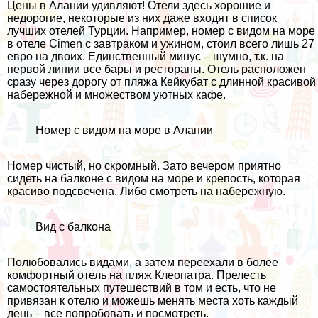
Цены в Алании удивляют! Отели здесь хорошие и
недорогие, некоторые из них даже входят в
список
лучших отелей Турции
. Например, номер с видом на море
в отеле
Cimen
с завтраком и ужином, стоил всего лишь 27
евро на двоих. Единственный минус – шумно, т.к. на
первой линии все бары и рестораны. Отель расположен
сразу через дорогу от пляжа Кейкубат с длинной красивой
набережной и множеством уютных кафе.
Номер с видом на море в Алании
Номер чистый, но скромный. Зато вечером приятно
сидеть на балконе с видом на море и крепость, которая
красиво подсвечена. Либо смотреть на набережную.
Вид с балкона
Полюбовались видами, а затем переехали в более
комфортный отель на пляж Клеопатра. Прелесть
самостоятельных путешествий в том и есть, что не
привязан к отелю и можешь менять места хоть каждый
день – все попробовать и посмотреть.