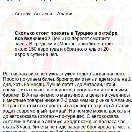
Автобус Анталья – Алания
Сколько стоит поехать в Турцию в октябре,
все включено?
Цены на перелет смотрите
здесь
. В среднем из Москвы авиабилет стоит
около 150 евро туда и обратно, отель от 20
евро в сутки на чел.
Россиянам
виза не нужна
, нужен только загранпаспорт.
Просто покупаем билет, бронируем отель и едем хоть на 2
дня, хоть на месяц. Лучше лететь до Анталии, чтобы
совместить отдых с шоппингом, прогулками и хорошими
барами. В Анталии много магазинов, а цены на сувениры
и местные товары ниже в 2-3 раза чем на рынке в Алании.
С транспортом все просто: из аэропорта в центр Анталии
ходит современный трамвай. На нем же можно доехать и
до автовокзала (отогар – по-турецки). С автовокзала
Анталии в Аланию автобусы ходят каждые полчаса-час,
ехать 3 часа, билеты не надо заранее бронировать, места