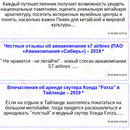
Каждый путешественник получает возможность увидеть
национальные памятники, оценить уникальную китайскую
архитектуру, посетить интересные музейные центры и
понять, насколько важен Пекин для китайской и мировой
культуры....
07 08 2026 15:57:43
Честные отзывы об авиакомпании s7 airlines (ПАО
«Авиакомпания «Сибирь») – 2019 *
" Не нравится - не летайте!" - новый слоган авиакомпании
S7 airlines ......
06 08 2026 21:26:31
Впечатления об аренде скутера Хонда "Forza" в
Тайланде – 2019 *
Если на отдыхе в Тайланде захотелось покататься на
большом мотобайке, тогда придется раскошелиться и
арендовать "толстый" и модный скутер Хонда Forza......
05 08 2026 13:54:38