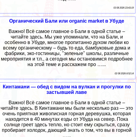
03 08 2026 23:43:19
Органический Бали или organic market в Убуде
Важно! Всё самое главное о Бали в одной статье –
читайте здесь. Мы уже упоминали, что на Бали, и
особенно в Убуде, многое пропитанно духом любви ко
всему органическому – будь то еда, бамбуковые дома и
фабрики, эко-гостиницы, "зеленые" школы, различные
мероприятия и т.п., а сегодня мы остановимся подробнее
на этой теме и расскажем про …...
02 08 2026 8:52:14
Кинтамани — обед с видом на вулкан и прогулки по
застывшей лаве
Важно! Всё самое главное о Бали в одной статье –
читайте здесь. В Кинтамани мы были несколько раз — это
очень приятная живописная горная деревушка, которая
находится в 40 минутах езды от Убуда на север. Пока
солнце греет здесь тепло, но стоит ему скрыться, сразу
пробирает холодок, дающий знать о том, что вы в горной
…...