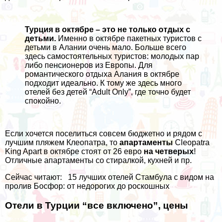
Турция в октябре – это не только отдых с
детьми.
Именно в октябре пакетных туристов с
детьми в Алании очень мало. Больше всего
здесь самостоятельных туристов: молодых пар
либо пенсионеров из Европы. Для
романтического отдыха Алания в октябре
подходит идеально. К тому же здесь много
отелей без детей “Аdult Only”, где точно будет
спокойно.
Если хочется поселиться совсем бюджетно и рядом с
лучшим пляжем Клеопатра, то
апартаменты
Cleopatra
King Apart
в октябре стоят от 26 евро
на четверых
!
Отличные апартаменты со стиралкой, кухней и пр.
Сейчас читают:
15 лучших отелей Стамбула с видом на
пролив Босфор: от недорогих до роскошных
Отели в Турции “все включено”, цены