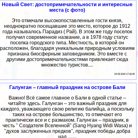
Новый Свет: достопримечательности и интересные
места (с фото)
Это отмечали высокопоставленные гости князя,
неоднократно посещавшие это место, которое до 1912
года называлось Парадиз ( Рай). В этом же году поселок
получил современное название, а в 1978 году статус
поселка городского типа. Местность, в которой он
расположен, благодаря уникальным природным условиям
признана биосферным заповедником. Это вместе с
другими достопримечательностями привлекает сюда
множество туристов....
04 08 2026 17:36:49
Галунган – главный праздник на острове Бали
Важно! Всё самое главное о Бали в одной статье –
читайте здесь. Галунган – это важный праздник для
каждого, уважающего свою религию балийца, а поскольку
таких на острове большинство, то отмечают его
практически все и с размахом. Галунган – праздник, в
честь " Создателя Вселенной" (Sang Hyang Widi Wasa) и
"духов заслуженных предков", праздник победы добра
над …...