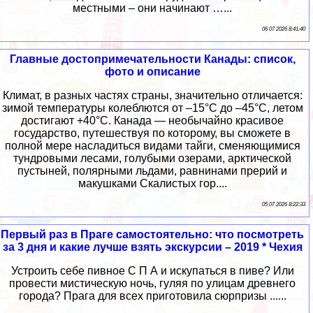
местными – они начинают …...
06 07 2026 8:41:40
Главные достопримечательности Канады: список,
фото и описание
Климат, в разных частях страны, значительно отличается:
зимой температуры колеблются от –15°C до –45°C, летом
достигают +40°C. Канада — необычайно красивое
государство, путешествуя по которому, вы сможете в
полной мере насладиться видами тайги, сменяющимися
тундровыми лесами, голубыми озерами, арктической
пустыней, полярными льдами, равнинами прерий и
макушками Скалистых гор....
05 07 2026 8:22:33
Первый раз в Праге самостоятельно: что посмотреть
за 3 дня и какие лучше взять экскурсии – 2019 * Чехия
Устроить себе пивное С П А и искупаться в пиве? Или
провести мистическую ночь, гуляя по улицам древнего
города? Прага для всех приготовила сюрпризы ......