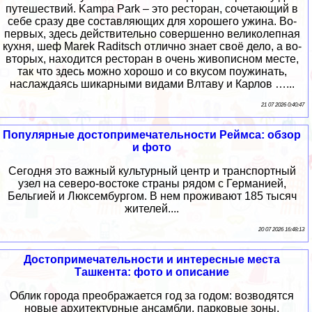
путешествий. Kampa Park – это ресторан, сочетающий в
себе сразу две составляющих для хорошего ужина. Во-
первых, здесь действительно совершенно великолепная
кухня, шеф Marek Raditsch отлично знает своё дело, а во-
вторых, находится ресторан в очень живописном месте,
так что здесь можно хорошо и со вкусом поужинать,
наслаждаясь шикарными видами Влтаву и Карлов …...
21 07 2026 0:40:47
Популярные достопримечательности Реймса: обзор
и фото
Сегодня это важный культурный центр и транспортный
узел на северо-востоке страны рядом с Германией,
Бельгией и Люксембургом. В нем проживают 185 тысяч
жителей....
20 07 2026 16:48:13
Достопримечательности и интересные места
Ташкента: фото и описание
Облик города преображается год за годом: возводятся
новые архитектурные ансамбли, парковые зоны,