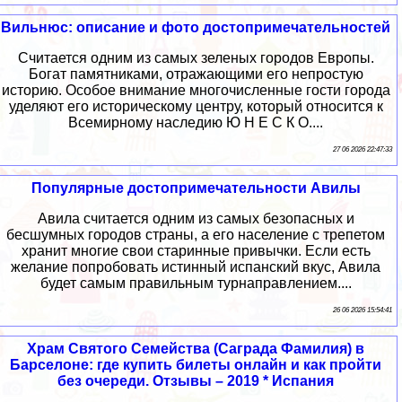
Вильнюс: описание и фото достопримечательностей
Считается одним из самых зеленых городов Европы.
Богат памятниками, отражающими его непростую
историю. Особое внимание многочисленные гости города
уделяют его историческому центру, который относится к
Всемирному наследию Ю Н Е С К О....
27 06 2026 22:47:33
Популярные достопримечательности Авилы
Авила считается одним из самых безопасных и
бесшумных городов страны, а его население с трепетом
хранит многие свои старинные привычки. Если есть
желание попробовать истинный испанский вкус, Авила
будет самым правильным турнаправлением....
26 06 2026 15:54:41
Храм Святого Семейства (Саграда Фамилия) в
Барселоне: где купить билеты онлайн и как пройти
без очереди. Отзывы – 2019 * Испания