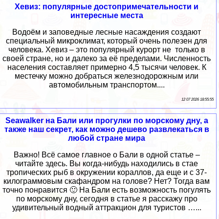
Хевиз: популярные достопримечательности и
интересные места
Водоём и заповедные лесные насаждения создают
специальный микроклимат, который очень полезен для
человека. Хевиз – это популярный курорт не только в
своей стране, но и далеко за её пределами. Численность
населения составляет примерно 4,5 тысячи человек. К
местечку можно добраться железнодорожным или
автомобильным транспортом....
12 07 2026 18:55:55
Seawalker на Бали или прогулки по морскому дну, а
также наш секрет, как можно дешево развлекаться в
любой стране мира
Важно! Всё самое главное о Бали в одной статье –
читайте здесь. Вы когда-нибудь находились в стае
тропических рыб в окружении кораллов, да еще и с 37-
килограммовым скафандром на голове? Нет? Тогда вам
точно понравится 🙂 На Бали есть возможность погулять
по морскому дну, сегодня в статье я расскажу про
удивительный водный аттракцион для туристов …...