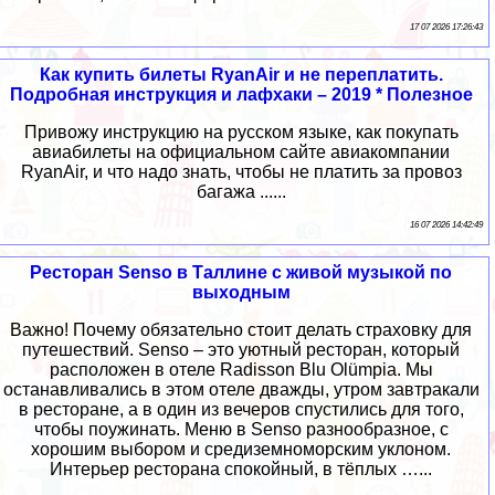
17 07 2026 17:26:43
Как купить билеты RyanAir и не переплатить.
Подробная инструкция и лафхаки – 2019 * Полезное
Привожу инструкцию на русском языке, как покупать
авиабилеты на официальном сайте авиакомпании
RyanAir, и что надо знать, чтобы не платить за провоз
багажа ......
16 07 2026 14:42:49
Ресторан Senso в Таллине с живой музыкой по
выходным
Важно! Почему обязательно стоит делать страховку для
путешествий. Senso – это уютный ресторан, который
расположен в отеле Radisson Blu Olümpia. Мы
останавливались в этом отеле дважды, утром завтракали
в ресторане, а в один из вечеров спустились для того,
чтобы поужинать. Меню в Senso разнообразное, с
хорошим выбором и средиземноморским уклоном.
Интерьер ресторана спокойный, в тёплых …...