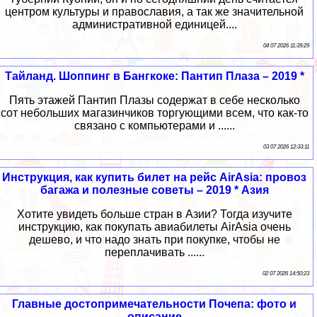
центром культуры и православия, а так же значительной
административной единицей....
04 07 2026 11:39:29
Тайланд. Шоппинг в Бангкоке: Пантип Плаза – 2019 *
Пять этажей Пантип Плазы содержат в себе несколько
сот небольших магазинчиков торгующими всем, что как-то
связано с компьютерами и ......
03 07 2026 12:33:11
Инструкция, как купить билет на рейс AirAsia: провоз
багажа и полезные советы – 2019 * Азия
Хотите увидеть больше стран в Азии? Тогда изучите
инструкцию, как покупать авиабилеты AirAsia очень
дешево, и что надо знать при покупке, чтобы не
переплачивать ......
02 07 2026 14:50:23
Главные достопримечательности Почепа: фото и
описание