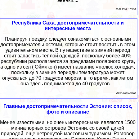
эвенки....
26 07 2026 11:55:34
Республика Саха: достопримечательности и
интересные места
Планируя поездку, следует ознакомиться с основными
достопримечательностями, которые стоит посетить в этом
удивительном месте. В путешествие в зимний период
стоит запастись теплой одеждой, поскольку более 40%
республики располагается за пределами полярного круга,
а одно из сел ( Оймякон) имеет название «полюс холода»,
поскольку в зимние периоды температура может
опускаться до 70 градусов мороза, в то время, как летом
она здесь поднимается до 40 градусов....
25 07 2026 1:49:22
Главные достопримечательности Эстонии: список,
фото и описание
Менее известными, но очень интересными являются 1500
миниатюрных островов Эстонии, со своей дикой
природой, еще нетронутой массовым туризмом. Разговор