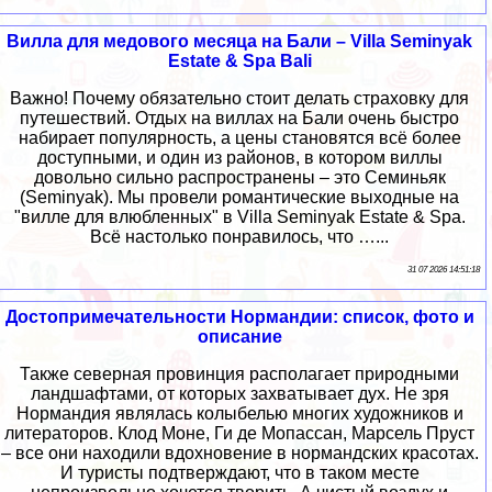
Вилла для медового месяца на Бали – Villa Seminyak
Estate & Spa Bali
Важно! Почему обязательно стоит делать страховку для
путешествий. Отдых на виллах на Бали очень быстро
набирает популярность, а цены становятся всё более
доступными, и один из районов, в котором виллы
довольно сильно распространены – это Семиньяк
(Seminyak). Мы провели романтические выходные на
"вилле для влюбленных" в Villa Seminyak Estate & Spa.
Всё настолько понравилось, что …...
31 07 2026 14:51:18
Достопримечательности Нормандии: список, фото и
описание
Также северная провинция располагает природными
ландшафтами, от которых захватывает дух. Не зря
Нормандия являлась колыбелью многих художников и
литераторов. Клод Моне, Ги де Мопассан, Марсель Пруст
– все они находили вдохновение в нормандских красотах.
И туристы подтверждают, что в таком месте