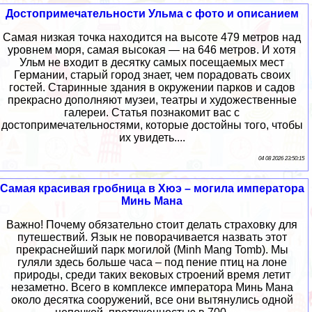
Достопримечательности Ульма с фото и описанием
Самая низкая точка находится на высоте 479 метров над
уровнем моря, самая высокая — на 646 метров. И хотя
Ульм не входит в десятку самых посещаемых мест
Германии, старый город знает, чем порадовать своих
гостей. Старинные здания в окружении парков и садов
прекрасно дополняют музеи, театры и художественные
галереи. Статья познакомит вас с
достопримечательностями, которые достойны того, чтобы
их увидеть....
04 08 2026 23:50:15
Самая красивая гробница в Хюэ – могила императора
Минь Мана
Важно! Почему обязательно стоит делать страховку для
путешествий. Язык не поворачивается назвать этот
прекраснейший парк могилой (Minh Mang Tomb). Мы
гуляли здесь больше часа – под пение птиц на лоне
природы, среди таких вековых строений время летит
незаметно. Всего в комплексе императора Минь Мана
около десятка сооружений, все они вытянулись одной