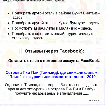
забронировать номер можно
здесь
.
Подобрать другой отель в районе Букит Бинтанг –
здесь
.
Подобрать другой отель в Кукла-Лумпуре –
здесь
.
Посмотреть авиабилеты в Малайзию –
здесь
.
Подобрать и оформить онлайн туристическую
страховку –
здесь
.
Отзывы (через Facebook):
Оставить отзыв с помощью аккаунта FaceBook:
Острова Пхи-Пхи (Таиланд), где снимали фильм
"Пляж": экскурсия или самостоятельно – 2019
Отдыхая в Таиланде на море, обязательно выделите
время для экскурсии на острова Пи- Пи и Бамбу -
получите незабываемые впечатления ......
05 08 2026 3:10:12