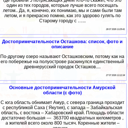
где провели 5 потрясающих дней! Кто-то скажет, что это
один из тех городов, которые лучше всего посещать
летом.. Да, я, конечно, их понимаю, мы и сами были там
летом, и я прекрасно помню, как это здорово гулять по
Старому городу с …...
28 07 2026 13:29:41
Достопримечательности Осташкова: список, фото и
описание
По-другому озеро называют Осташковским, потому как на
его побережье на полуострове раскинулся единственный
древнерусский городок Осташков....
27 07 2026 13:12:34
Основные достопримечательности Амурской
области (с фото)
С юга область обнимает Амур, с севера граница проходит
с республикой Саха ( Якутия), с запада – Забайкальская
область, с востока – Хабаровский край. Площадь области
достаточно большая — 363700 квадратных километров ,
а жителей всего около 800 тысяч. Коренные жители –