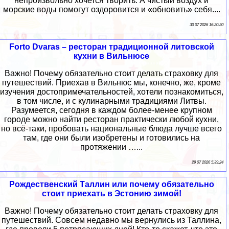
непроизвольно хочется творить. А чистый воздух и
морские воды помогут оздоровится и «обновить» себя....
30 07 2026 16:20:20
Forto Dvaras – ресторан традиционной литовской
кухни в Вильнюсе
Важно! Почему обязательно стоит делать страховку для
путешествий. Приехав в Вильнюс мы, конечно, же, кроме
изучения достопримечательностей, хотели познакомиться,
в том числе, и с кулинарными традициями Литвы.
Разумеется, сегодня в каждом более-менее крупном
городе можно найти ресторан практически любой кухни,
но всё-таки, пробовать национальные блюда лучше всего
там, где они были изобретены и готовились на
протяжении …...
29 07 2026 5:39:24
Рождественский Таллин или почему обязательно
стоит приехать в Эстонию зимой!
Важно! Почему обязательно стоит делать страховку для
путешествий. Совсем недавно мы вернулись из Таллина,