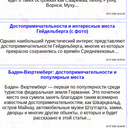
идет о таких островках как Сааремаа, Кихну, Рухну,
Ворнси, Муху....
24 07 2026 18:12:42
Достопримечательности и интересные места
Гейдельберга (с фото)
Однако наибольший туристический интерес представляют
достопримечательности Гейдельберга, многие из которых
прекрасно сохранились со времён Средневековья....
23 07 2026 18:55:52
Баден-Вюртемберг: достопримечательности и
популярные места
Баден- Вюртемберг — первая по популярности среди
туристов федеральная земля Германии. Это почетное
место она сумела занять благодаря таким всемирно
известным достопримечательностям, как Шварцвальд,
остров Майнау, автомобильные музеи Штутгарта, замки,
дворцы и многие другие объекты, о которых и будет
рассказано в этой статье....
22 07 2026 19:34:40