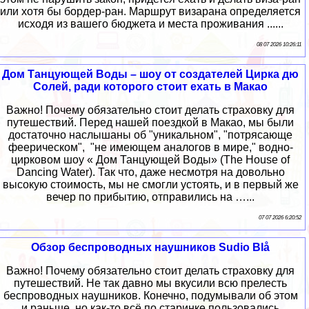
или хотя бы бордер-ран. Маршрут визарана определяется
исходя из вашего бюджета и места проживания ......
08 07 2026 10:26:11
Дом Танцующей Воды – шоу от создателей Цирка дю
Солей, ради которого стоит ехать в Макао
Важно! Почему обязательно стоит делать страховку для
путешествий. Перед нашей поездкой в Макао, мы были
достаточно наслышаны об "уникальном", "потрясающе
феерическом", "не имеющем аналогов в мире," водно-
цирковом шоу « Дом Танцующей Воды» (The House of
Dancing Water). Так что, даже несмотря на довольно
высокую стоимость, мы не смогли устоять, и в первый же
вечер по прибытию, отправились на …...
07 07 2026 6:20:52
Обзор беспроводных наушников Sudio Blå
Важно! Почему обязательно стоит делать страховку для
путешествий. Не так давно мы вкусили всю прелесть
беспроводных наушников. Конечно, подумывали об этом
и раньше, но как-то всё по старинке пользовались