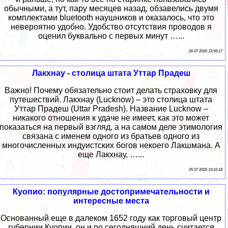
обычными, а тут, пару месяцев назад, обзавелись двумя
комплектами bluetooth наушников и оказалось, что это
невероятно удобно. Удобство отсутствия проводов я
оценил буквально с первых минут …...
06 07 2026 19:56:17
Лакхнау - столица штата Уттар Прадеш
Важно! Почему обязательно стоит делать страховку для
путешествий. Лакхнау (Lucknow) – это столица штата
Уттар Прадеш (Uttar Pradesh). Название Lucknow –
никакого отношения к удаче не имеет, как это может
показаться на первый взгляд, а на самом деле этимология
связана с именем одного из братьев одного из
многочисленных индуистских богов некоего Лакшмана. А
еще Лакхнау, …...
05 07 2026 19:16:18
Куопио: популярные достопримечательности и
интересные места
Основанный еще в далеком 1652 году как торговый центр
губернии Куопии, он и по сегодняшний день считается