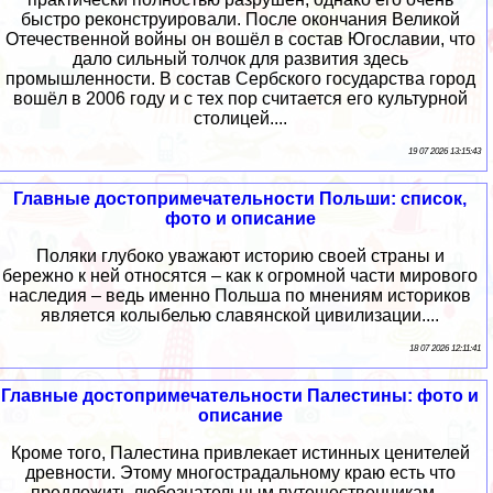
быстро реконструировали. После окончания Великой
Отечественной войны он вошёл в состав Югославии, что
дало сильный толчок для развития здесь
промышленности. В состав Сербского государства город
вошёл в 2006 году и с тех пор считается его культурной
столицей....
19 07 2026 13:15:43
Главные достопримечательности Польши: список,
фото и описание
Поляки глубоко уважают историю своей страны и
бережно к ней относятся – как к огромной части мирового
наследия – ведь именно Польша по мнениям историков
является колыбелью славянской цивилизации....
18 07 2026 12:11:41
Главные достопримечательности Палестины: фото и
описание
Кроме того, Палестина привлекает истинных ценителей
древности. Этому многострадальному краю есть что
предложить любознательным путешественникам –