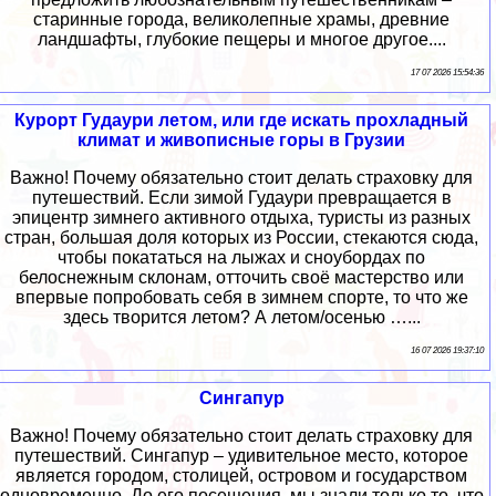
старинные города, великолепные храмы, древние
ландшафты, глубокие пещеры и многое другое....
17 07 2026 15:54:36
Курорт Гудаури летом, или где искать прохладный
климат и живописные горы в Грузии
Важно! Почему обязательно стоит делать страховку для
путешествий. Если зимой Гудаури превращается в
эпицентр зимнего активного отдыха, туристы из разных
стран, большая доля которых из России, стекаются сюда,
чтобы покататься на лыжах и сноубордах по
белоснежным склонам, отточить своё мастерство или
впервые попробовать себя в зимнем спорте, то что же
здесь творится летом? А летом/осенью …...
16 07 2026 19:37:10
Сингапур
Важно! Почему обязательно стоит делать страховку для
путешествий. Сингапур – удивительное место, которое
является городом, столицей, островом и государством
одновременно. До его посещения, мы знали только то, что