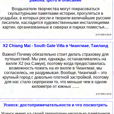
района: фото и описание
Воздыхатели творчества могут покрасоваться
скульптурными памятками истории, прогуляться в
усадьбах, в которых росли и творили величайшие русские
писатели, насладится художественными инсталляциями
картин, организованные в скверах и парках поместья....
12 07 2026 2:26:25
X2 Chiang Mai - South Gate Villa в Чиангмае, Таиланд
Важно! Почему обязательно стоит делать страховку для
путешествий. Мы уже, однажды, останавливались на
вилле X2 (на Самуи), поэтому когда предоставилась
возможность пожить на их вилле в Чиангмае, мы
согласились, не раздумывая. Вообще, Чиангмай – это
крупный город с довольно плотной застройкой, поэтому
для нас стало сюрпризом то, что меньше чем в одном
километре от южных …...
11 07 2026 1:43:19
Усинск: достопримечательности и что посмотреть
Усинск имеет на своей территории несколько памятников