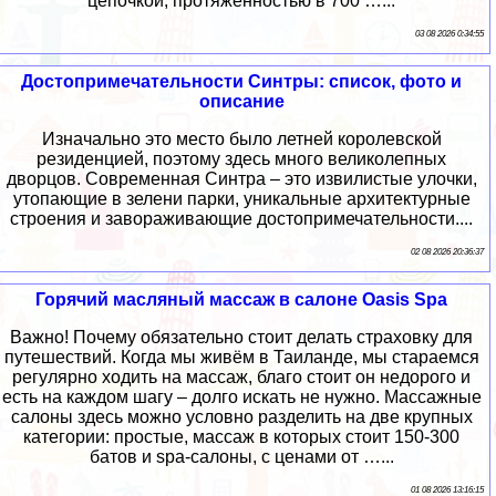
цепочкой, протяженностью в 700 …...
03 08 2026 0:34:55
Достопримечательности Синтры: список, фото и
описание
Изначально это место было летней королевской
резиденцией, поэтому здесь много великолепных
дворцов. Современная Синтра – это извилистые улочки,
утопающие в зелени парки, уникальные архитектурные
строения и завораживающие достопримечательности....
02 08 2026 20:36:37
Горячий масляный массаж в салоне Oasis Spa
Важно! Почему обязательно стоит делать страховку для
путешествий. Когда мы живём в Таиланде, мы стараемся
регулярно ходить на массаж, благо стоит он недорого и
есть на каждом шагу – долго искать не нужно. Массажные
салоны здесь можно условно разделить на две крупных
категории: простые, массаж в которых стоит 150-300
батов и spa-салоны, с ценами от …...
01 08 2026 13:16:15