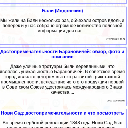
Бали (Индонезия)
Мы жили на Бали несколько раз, объехали остров вдоль и
поперёк и у нас собрано огромное количество полезной
информации для вас....
21 07 2026 11:17:24
Достопримечательности Барановичей: обзор, фото и
описание
Даже уличные тротуары были деревянными, что
являлось уникальностью Барановичей. В советское время
город являлся центром высоко развитой трикотажной
промышленности, вследствие чего его продукция первой
в Советском Союзе удостоилась международного Знака
качества....
20 07 2026 9:28:59
Нови Сад: достопримечательности и что посмотреть
Во время сербской революции 1848 года Нови Сад был
практически полностью разрушен, однако его очень