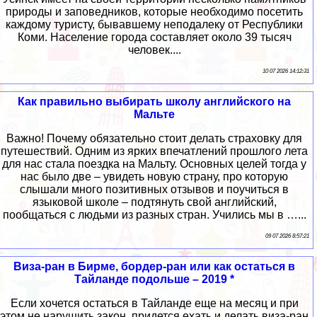
природы и заповедников, которые необходимо посетить
каждому туристу, бывавшему неподалеку от Республики
Коми. Население города составляет около 39 тысяч
человек....
10 07 2026 14:12:31
Как правильно выбирать школу английского на
Мальте
Важно! Почему обязательно стоит делать страховку для
путешествий. Одним из ярких впечатлений прошлого лета
для нас стала поездка на Мальту. Основных целей тогда у
нас было две – увидеть новую страну, про которую
слышали много позитивных отзывов и поучиться в
языковой школе – подтянуть свой английский,
пообщаться с людьми из разных стран. Учились мы в …...
09 07 2026 8:57:21
Виза-ран в Бирме, бордер-ран или как остаться в
Тайланде подольше – 2019 *
Если хочется остаться в Тайланде еще на месяц и при
этом не нарушить закон, придется ехать и делать виза-ран