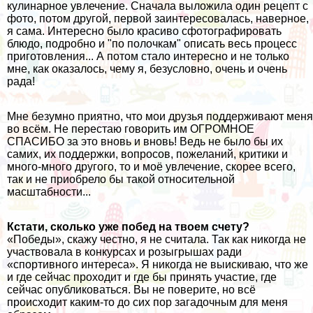
кулинарное увлечение. Сначала выложила один рецепт с
фото, потом другой, первой заинтересовалась, наверное,
я сама. Интересно было красиво сфотографировать
блюдо, подробно и "по полочкам" описать весь процесс
приготовления... А потом стало интересно и не только
мне, как оказалось, чему я, безусловно, очень и очень
рада!
Мне безумно приятно, что мои друзья поддерживают меня
во всём. Не перестаю говорить им ОГРОМНОЕ
СПАСИБО за это вновь и вновь! Ведь не было бы их
самих, их поддержки, вопросов, пожеланий, критики и
много-много другого, то и моё увлечение, скорее всего,
так и не приобрело бы такой относительной
масштабности...
Кстати, сколько уже побед на твоем счету?
«Победы», скажу честно, я не считала. Так как никогда не
участвовала в конкурсах и розыгрышах ради
«спортивного интереса». Я никогда не выискиваю, что же
и где сейчас проходит и где бы принять участие, где
сейчас опубликоваться. Вы не поверите, но всё
происходит каким-то до сих пор загадочным для меня