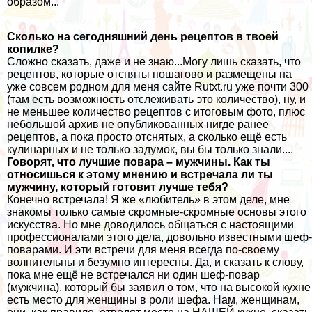
образом...
Сколько на сегодняшний день рецептов в твоей
копилке?
Сложно сказать, даже и не знаю...Могу лишь сказать, что
рецептов, которые отсняты пошагово и размещены на
уже совсем родном для меня сайте Rutxt.ru уже почти 300
(там есть возможность отслеживать это количество), ну, и
не меньшее количество рецептов с итоговым фото, плюс
небольшой архив не опубликованных нигде ранее
рецептов, а пока просто отснятых, а сколько ещё есть
кулинарных и не только задумок, вы бы только знали....
Говорят, что лучшие повара – мужчины. Как ты
относишься к этому мнению и встречала ли ты
мужчину, который готовит лучше тебя?
Конечно встречала! Я же «любитель» в этом деле, мне
знакомы только самые скромные-скромные основы этого
искусства. Но мне доводилось общаться с настоящими
профессионалами этого дела, довольно известными шеф-
поварами. И эти встречи для меня всегда по-своему
волнительны и безумно интересны. Да, и сказать к слову,
пока мне ещё не встречался ни один шеф-повар
(мужчина), который бы заявил о том, что на высокой кухне
есть место для женщины в роли шефа. Нам, женщинам,