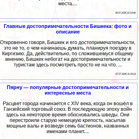
места....
08 07 2026 21:19:46
Главные достопримечательности Бишкека: фото и
описание
Откровенно говоря, Бишкек и его достопримечательности,
это не то, о чем начинаешь думать, планируя поездку в
Киргизию. Да, действительно, по сложившемуся общему
мнению, Бишкек небогат на достопримечательности и
туристам здесь посмотреть просто не на что. ...
07 07 2026 11:19:14
Пярну — популярные достопримечательности и
интересные места
Расцвет города начинается с XIV века, когда он вошёл в
Ганзейский торговый союз. В последующую эпоху войн
здесь на некоторое время обосновались шведы. Они
перестроили старую немецкую крепость, насыпав
мощные валы и возведя семь бастионов, названных
именами планет....