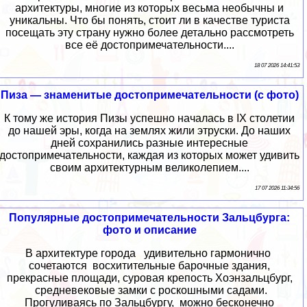
архитектуры, многие из которых весьма необычны и
уникальны. Что бы понять, стоит ли в качестве туриста
посещать эту страну нужно более детально рассмотреть
все её достопримечательности....
18 07 2026 14:41:53
Пиза — знаменитые достопримечательности (с фото)
К тому же история Пизы успешно началась в IX столетии
до нашей эры, когда на землях жили этруски. До наших
дней сохранились разные интересные
достопримечательности, каждая из которых может удивить
своим архитектурным великолепием....
17 07 2026 11:34:56
Популярные достопримечательности Зальцбурга:
фото и описание
В архитектуре города удивительно гармонично
сочетаются восхитительные барочные здания,
прекрасные площади, суровая крепость Хоэнзальцбург,
средневековые замки с роскошными садами.
Прогуливаясь по Зальцбургу, можно бесконечно