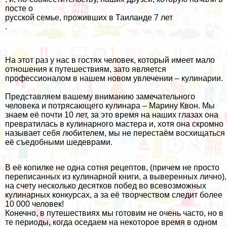
посте о
русской семье, проживших в Таиланде 7 лет
.
На этот раз у нас в гостях человек, который имеет мало
отношения к путешествиям, зато является
профессионалом в нашем новом увлечении –
кулинарии
.
Представляем вашему вниманию замечательного
человека и потрясающего кулинара – Марину Квон. Мы
знаем её почти 10 лет, за это время на наших глазах она
превратилась в кулинарного мастера и, хотя она скромно
называет себя любителем, мы не перестаём восхищаться
её съедобными шедеврами.
В её копилке не одна сотня рецептов, (причем не просто
переписанных из кулинарной книги, а выверенных лично),
на счету несколько десятков побед во всевозможных
кулинарных конкурсах, а за её творчеством следит более
10 000 человек!
Конечно, в путешествиях мы готовим не очень часто, но в
те периоды, когда оседаем на некоторое время в одном