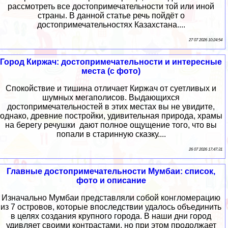
рассмотреть все достопримечательности той или иной
страны. В данной статье речь пойдёт о
достопримечательностях Казахстана....
27 07 2026 10:24:54
Город Киржач: достопримечательности и интересные
места (с фото)
Спокойствие и тишина отличает Киржач от суетливых и
шумных мегаполисов. Выдающихся
достопримечательностей в этих местах вы не увидите,
однако, древние постройки, удивительная природа, храмы
на берегу речушки дают полное ощущение того, что вы
попали в старинную сказку....
26 07 2026 17:47:31
Главные достопримечательности Мумбаи: список,
фото и описание
Изначально Мумбаи представляли собой конгломерацию
из 7 островов, которые впоследствии удалось объединить
в целях создания крупного города. В наши дни город
удивляет своими контрастами, но при этом продолжает