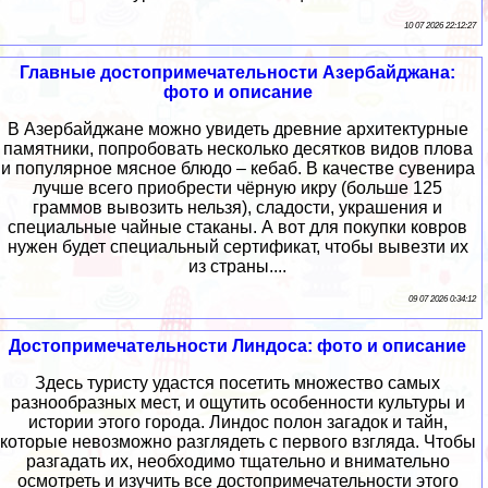
10 07 2026 22:12:27
Главные достопримечательности Азербайджана:
фото и описание
В Азербайджане можно увидеть древние архитектурные
памятники, попробовать несколько десятков видов плова
и популярное мясное блюдо – кебаб. В качестве сувенира
лучше всего приобрести чёрную икру (больше 125
граммов вывозить нельзя), сладости, украшения и
специальные чайные стаканы. А вот для покупки ковров
нужен будет специальный сертификат, чтобы вывезти их
из страны....
09 07 2026 0:34:12
Достопримечательности Линдоса: фото и описание
Здесь туристу удастся посетить множество самых
разнообразных мест, и ощутить особенности культуры и
истории этого города. Линдос полон загадок и тайн,
которые невозможно разглядеть с первого взгляда. Чтобы
разгадать их, необходимо тщательно и внимательно
осмотреть и изучить все достопримечательности этого