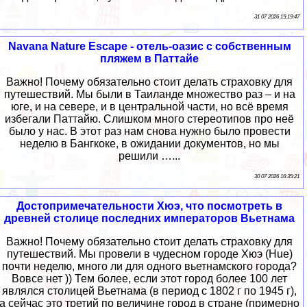
31 07 2026 15:19:47
Navana Nature Escape - отель-оазис с собственным
пляжем в Паттайе
Важно! Почему обязательно стоит делать страховку для
путешествий. Мы были в Таиланде множество раз – и на
юге, и на севере, и в центральной части, но всё время
избегали Паттайю. Слишком много стереотипов про неё
было у нас. В этот раз нам снова нужно было провести
неделю в Бангкоке, в ожидании документов, но мы
решили …...
30 07 2026 16:35:21
Достопримечательности Хюэ, что посмотреть в
древней столице последних императоров Вьетнама
Важно! Почему обязательно стоит делать страховку для
путешествий. Мы провели в чудесном городе Хюэ (Hue)
почти неделю, много ли для одного вьетнамского города?
Вовсе нет )) Тем более, если этот город более 100 лет
являлся столицей Вьетнама (в период с 1802 г по 1945 г),
а сейчас это третий по величине город в стране (примерно