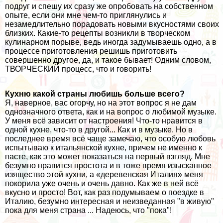
подруг и спешу их сразу же опробовать на собственном
опыте, если они мне чем-то приглянулись и
незамедлительно порадовать новыми вкусностями своих
близких. Какие-то рецепты возникли в творческом
кулинарном порыве, ведь иногда задумываешь одно, а в
процессе приготовления решишь приготовить
совершенно другое, да, и такое бывает! Одним словом,
ТВОРЧЕСКИЙ процесс, что и говорить!
Кухню какой страны любишь больше всего?
Я, наверное, вас огорчу, но на этот вопрос я не дам
однозначного ответа, как и на вопрос о любимой музыке.
У меня всё зависит от настроения! Что-то нравится в
одной кухне, что-то в другой... Как и в музыке. Но в
последнее время всё чаще замечаю, что особую любовь
испытываю к итальянской кухне, причем не именно к
пасте, как это может показаться на первый взгляд. Мне
безумно нравится простота и в тоже время изысканное
изящество этой кухни, а «деревенская Италия» меня
покорила уже очень и очень давно. Как же в ней всё
вкусно и просто! Вот, как раз подумываем о поездке в
Италию, безумно интересная и неизведанная "в живую"
пока для меня страна ... Надеюсь, что "пока"!