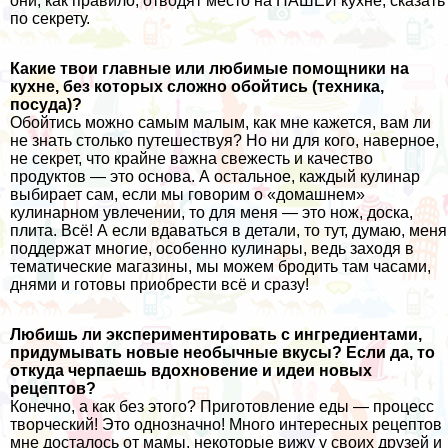
они, как правило, отводят место на НАШЕЙ кухне, сказать
по секрету.
Какие твои главные или любимые помощники на
кухне, без которых сложно обойтись (техника,
посуда)?
Обойтись можно самым малым, как мне кажется, вам ли
не знать столько путешествуя? Но ни для кого, наверное,
не секрет, что крайне важна свежесть и качество
продуктов — это основа. А остальное, каждый кулинар
выбирает сам, если мы говорим о «домашнем»
кулинарном увлечении, то для меня — это нож, доска,
плита. Всё! А если вдаваться в детали, то тут, думаю, меня
поддержат многие, особенно кулинары, ведь заходя в
тематические магазины, мы можем бродить там часами,
днями и готовы приобрести всё и сразу!
Любишь ли экспериментировать с ингредиентами,
придумывать новые необычные вкусы? Если да, то
откуда черпаешь вдохновение и идеи новых
рецептов?
Конечно, а как без этого? Приготовление еды — процесс
творческий! Это однозначно! Много интересных рецептов
мне досталось от мамы, некоторые вижу у своих друзей и