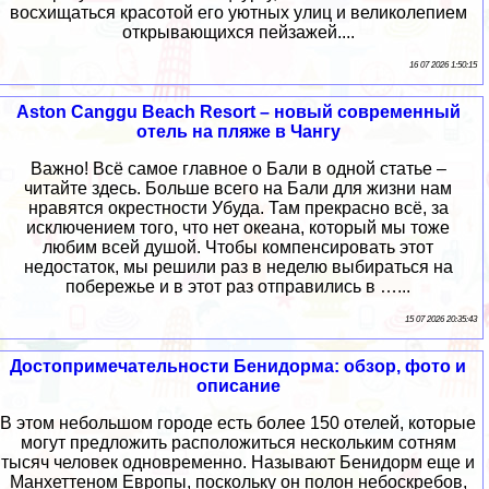
восхищаться красотой его уютных улиц и великолепием
открывающихся пейзажей....
16 07 2026 1:50:15
Aston Canggu Beach Resort – новый современный
отель на пляже в Чангу
Важно! Всё самое главное о Бали в одной статье –
читайте здесь. Больше всего на Бали для жизни нам
нравятся окрестности Убуда. Там прекрасно всё, за
исключением того, что нет океана, который мы тоже
любим всей душой. Чтобы компенсировать этот
недостаток, мы решили раз в неделю выбираться на
побережье и в этот раз отправились в …...
15 07 2026 20:35:43
Достопримечательности Бенидорма: обзор, фото и
описание
В этом небольшом городе есть более 150 отелей, которые
могут предложить расположиться нескольким сотням
тысяч человек одновременно. Называют Бенидорм еще и
Манхеттеном Европы, поскольку он полон небоскребов,