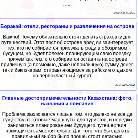
…...
29 07 2026 15:32:45
Боракай: отели, рестораны и развлечения на острове
Важно! Почему обязательно стоит делать страховку для
путешествий. Этот пост об острове вряд ли заинтересует
тех, кто не собирается приезжать сюда в обозримом
будущем, но будет полезен планирующим свою поездку,
причем как тем, кто собирается оставить на острове
приличную (а возможно, даже неприличную) сумму денег,
так и бэкпэкерам, отправляющимся за райским отдыхом
на первоклассный курорт. …...
28 07 2026 1:45:12
Главные достопримечательности Казахстана: фото,
названия и описание
Проблема заключается лишь в том, что далеко не всегда
существуют готовые маршруты для туристов, и нередко
заниматься планированием будущего путешествия
приходится самостоятельно. Для того, что бы сделать
правильный выбор было проще, стоит детально