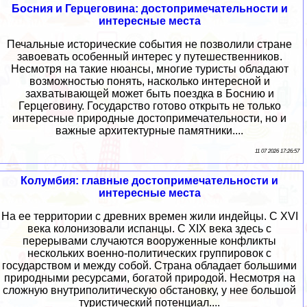
Босния и Герцеговина: достопримечательности и
интересные места
Печальные исторические события не позволили стране
завоевать особенный интерес у путешественников.
Несмотря на такие нюансы, многие туристы обладают
возможностью понять, насколько интересной и
захватывающей может быть поездка в Боснию и
Герцеговину. Государство готово открыть не только
интересные природные достопримечательности, но и
важные архитектурные памятники....
11 07 2026 17:26:57
Колумбия: главные достопримечательности и
интересные места
На ее территории с древних времен жили индейцы. С XVI
века колонизовали испанцы. С XIX века здесь с
перерывами случаются вооруженные конфликты
нескольких военно-политических группировок с
государством и между собой. Страна обладает большими
природными ресурсами, богатой природой. Несмотря на
сложную внутриполитическую обстановку, у нее большой
туристический потенциал....