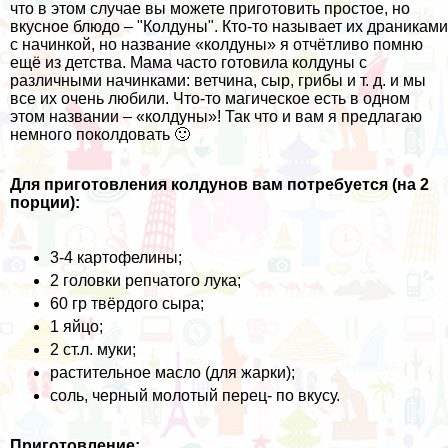
что в этом случае вы можете приготовить простое, но
вкусное блюдо – "Колдуны". Кто-то называет их драниками
с начинкой, но название «колдуны» я отчётливо помню
ещё из детства. Мама часто готовила колдуны с
различными начинками: ветчина, сыр, грибы и т. д. и мы
все их очень любили. Что-то магическое есть в одном
этом названии – «колдуны»! Так что и вам я предлагаю
немного поколдовать 🙂
Для приготовления колдунов вам потребуется (на 2
порции):
3-4 картофелины;
2 головки репчатого лука;
60 гр твёрдого сыра;
1 яйцо;
2 ст.л. муки;
растительное масло (для жарки);
соль, черный молотый перец- по вкусу.
Приготовление: