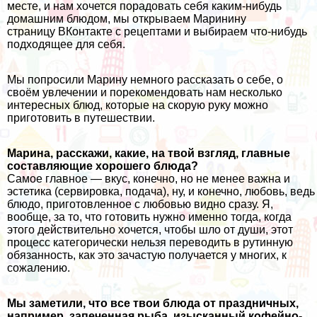
месте, и нам хочется порадовать себя каким-нибудь
домашним блюдом, мы открываем
Маринину
страницу ВКонтакте с рецептами
и выбираем что-нибудь
подходящее для себя.
Мы попросили Марину немного рассказать о себе, о
своём увлечении и порекомендовать нам несколько
интересных блюд, которые на скорую руку можно
приготовить в путешествии.
Марина, расскажи, какие, на твой взгляд, главные
составляющие хорошего блюда?
Самое главное — вкус, конечно, но не менее важна и
эстетика (сервировка, подача), ну, и конечно, любовь, ведь
блюдо, приготовленное с любовью видно сразу. Я,
вообще, за то, что готовить нужно именно тогда, когда
этого действительно хочется, чтобы шло от души, этот
процесс категорически нельзя переводить в рутинную
обязанность, как это зачастую получается у многих, к
сожалению.
Мы заметили, что все твои блюда от праздничных,
например, запеченная рыба, изысканный кофейно-