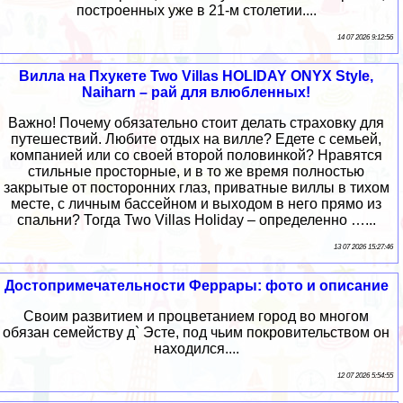
построенных уже в 21-м столетии....
14 07 2026 9:12:56
Вилла на Пхукете Two Villas HOLIDAY ONYX Style,
Naiharn – рай для влюбленных!
Важно! Почему обязательно стоит делать страховку для
путешествий. Любите отдых на вилле? Едете с семьей,
компанией или со своей второй половинкой? Нравятся
стильные просторные, и в то же время полностью
закрытые от посторонних глаз, приватные виллы в тихом
месте, с личным бассейном и выходом в него прямо из
спальни? Тогда Two Villas Holiday – определенно …...
13 07 2026 15:27:46
Достопримечательности Феррары: фото и описание
Своим развитием и процветанием город во многом
обязан семейству д` Эсте, под чьим покровительством он
находился....
12 07 2026 5:54:55