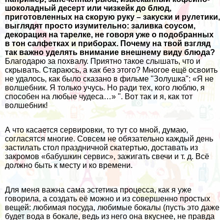
шоколадный десерт или чизкейк до блюд,
приготовленных на скорую руку – закуски и рулетики,
выглядят просто изумительно: заливка соусом,
декорация на тарелке, не говоря уже о подобранных
в тон салфетках и приборах. Почему на твой взгляд
так важно уделять внимание внешнему виду блюда?
Благодарю за похвалу. Приятно такое слышать, что и
скрывать. Стараюсь, а как без этого? Многое ещё освоить
не удалось, как было сказано в фильме "Золушка": «Я не
волшебник. Я только учусь. Но ради тех, кого люблю, я
способен на любые чудеса…» ". Вот так и я, как тот
волшебник!
А что касается сервировки, то тут со мной, думаю,
согласятся многие. Совсем не обязательно каждый день
застилать стол праздничной скатертью, доставать из
закромов «бабушкин сервис», зажигать свечи и т. д. Всё
должно быть к месту и ко времени.
Для меня важна сама эстетика процесса, как я уже
говорила, а создать её можно и из совершенно простых
вещей: любимая посуда, любимые бокалы (пусть это даже
будет вода в бокале, ведь из него она вкуснее, не правда