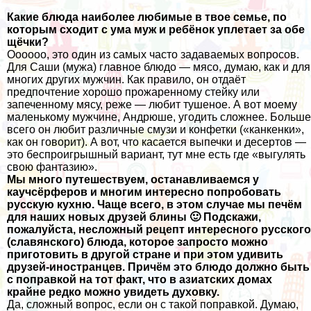
Какие блюда наиболее любимые в твое семье, по
которым сходит с ума муж и ребёнок уплетает за обе
щёчки?
Оооооо, это один из самых часто задаваемых вопросов.
Для Саши (мужа) главное блюдо — мясо, думаю, как и для
многих других мужчин. Как правило, он отдаёт
предпочтение хорошо прожаренному стейку или
запеченному мясу, реже — любит тушеное. А вот моему
маленькому мужчине, Андрюше, угодить сложнее. Больше
всего он любит различные смузи и конфетки («канкенки»,
как он говорит). А вот, что касается выпечки и десертов —
это беспроигрышный вариант, тут мне есть где «выгулять
свою фантазию».
Мы много путешествуем,
останавливаемся у
каучсёрферов
и многим интересно попробовать
русскую кухню. Чаще всего, в этом случае мы печём
для наших новых друзей блины 🙂 Подскажи,
пожалуйста, несложный рецепт интересного русского
(славянского) блюда, которое запросто можно
приготовить в другой стране и при этом удивить
друзей-иностранцев. Причём это блюдо должно быть
с поправкой на тот факт, что в азиатских домах
крайне редко можно увидеть духовку.
Да, сложный вопрос, если он с такой поправкой. Думаю,