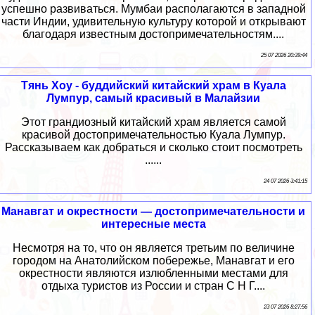
успешно развиваться. Мумбаи располагаются в западной
части Индии, удивительную культуру которой и открывают
благодаря известным достопримечательностям....
25 07 2026 20:39:44
Тянь Хоу - буддийский китайский храм в Куала
Лумпур, самый красивый в Малайзии
Этот грандиозный китайский храм является самой
красивой достопримечательностью Куала Лумпур.
Рассказываем как добраться и сколько стоит посмотреть
......
24 07 2026 3:41:15
Манавгат и окрестности — достопримечательности и
интересные места
Несмотря на то, что он является третьим по величине
городом на Анатолийском побережье, Манавгат и его
окрестности являются излюбленными местами для
отдыха туристов из России и стран С Н Г....
23 07 2026 8:27:56