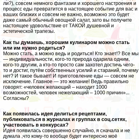
ли?), совсем немного фантазии и хорошего настроения и
процесс еды превратится в настоящее событие для вас и
ваших близких и совсем не важно, возможно это будет
даже самый обычный овощной салат, зато вы получите
настоящее удовольствие от ТАКОЙ душевной и
эстетической трапезы.
Как ты думаешь, хорошим кулинаром можно стать
или им нужно родиться?
Можно стать, а можно ведь и родиться! Кто знает!? Все мы
— индивидуальности, кого-то природа одарила одним,
кого-то другим, а кто-то просто сам захотел достичь чего-
то и достиг, путём собственных усилий и стараний, почему
нет? И такое бывает! И приготовление еды — совсем не
исключение. Главное — это желание! Ведь правильно
говорят: «человек желающий – находит 1000
возможностей, человек нежелающий – 1000 причин»...
Согласны?
Как появилась идея делиться рецептами,
публиковаться в журналах и группах в соц.сетях,
участвовать в конкурсах?
Идея появилась совершенно случайно, я сначала и не
думала ,что кому-то вообще будет интересно моё