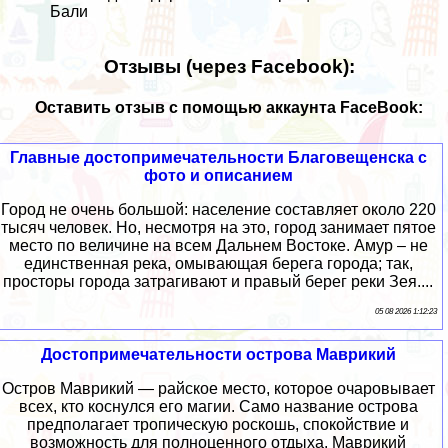
Бали
Отзывы (через Facebook):
Оставить отзыв с помощью аккаунта FaceBook:
Главные достопримечательности Благовещенска с
фото и описанием
Город не очень большой: население составляет около 220
тысяч человек. Но, несмотря на это, город занимает пятое
место по величине на всем Дальнем Востоке. Амур – не
единственная река, омывающая берега города; так,
просторы города затрагивают и правый берег реки Зея....
05 08 2026 1:12:23
Достопримечательности острова Маврикий
Остров Маврикий — райское место, которое очаровывает
всех, кто коснулся его магии. Само название острова
предполагает тропическую роскошь, спокойствие и
возможность для полноценного отдыха. Маврикий