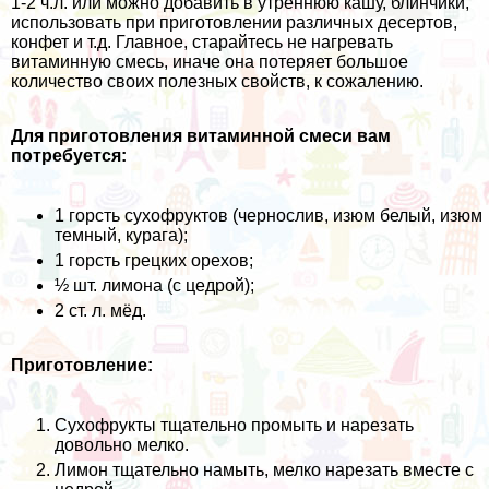
1-2 ч.л. или можно добавить в утреннюю кашу, блинчики,
использовать при приготовлении различных десертов,
конфет и т.д. Главное, старайтесь не нагревать
витаминную смесь, иначе она потеряет большое
количество своих полезных свойств, к сожалению.
Для приготовления витаминной смеси вам
потребуется:
1 горсть сухофруктов (чернослив, изюм белый, изюм
темный, курага);
1 горсть грецких орехов;
½ шт. лимона (с цедрой);
2 ст. л. мёд.
Приготовление:
Сухофрукты тщательно промыть и нарезать
довольно мелко.
Лимон тщательно намыть, мелко нарезать вместе с