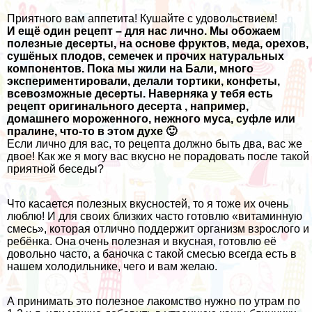
Приятного вам аппетита! Кушайте с удовольствием!
И ещё один рецепт – для нас лично. Мы обожаем
полезные десерты
, на основе фруктов, меда, орехов,
сушёных плодов, семечек и прочих натуральных
компонентов. Пока мы жили на Бали, много
экспериментировали, делали тортики, конфеты,
всевозможные десерты. Наверняка у тебя есть
рецепт оригинального десерта , например,
домашнего мороженного, нежного муса, суфле или
пралине, что-то в этом духе 🙂
Если лично для вас, то рецепта должно быть два, вас же
двое! Как же я могу вас вкусно не порадовать после такой
приятной беседы?
Что касается полезных вкусностей, то я тоже их очень
люблю! И для своих близких часто готовлю «витаминную
смесь», которая отлично поддержит организм взрослого и
ребёнка. Она очень полезная и вкусная, готовлю её
довольно часто, а баночка с такой смесью всегда есть в
нашем холодильнике, чего и вам желаю.
А принимать это полезное лакомство нужно по утрам по