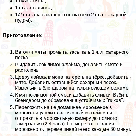
1 пучок мяты;
1 стакан сливок;
1/2 стакана сахарного песка (или 2 ст.л. сахарной
пудры).
Приготовление:
Веточки мяты промыть, засыпать 1 ч. л. сахарного
песка.
Выдавить сок лимона/лайма, добавить к мяте и
растолочь.
Цедру лайма/лимона натереть на тёрке, добавить к
мяте. Добавить оставшийся сахарный песок.
Измельчить блендером на пульсирующем режиме.
К мятно-лимонной смеси добавить сливки. Взбить
блендером до образования устойчивых "пиков".
Переложить наше домашнее мороженое в
мороженицу или пластиковый контейнер и
отправить в морозильную камеру до полного
замерзания (2-4 часа). По мере застывания
мороженого, перемешивайте его каждые 30 минут.