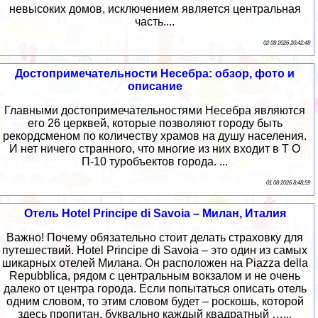
невысоких домов, исключением является центральная
часть....
02 08 2026 20:42:48
Достопримечательности Несебра: обзор, фото и
описание
Главными достопримечательностями Несебра являются
его 26 церквей, которые позволяют городу быть
рекордсменом по количеству храмов на душу населения.
И нет ничего странного, что многие из них входит в Т О
П-10 туробъектов города. ...
01 08 2026 8:48:59
Отель Hotel Principe di Savoia – Милан, Италия
Важно! Почему обязательно стоит делать страховку для
путешествий. Hotel Principe di Savoia – это один из самых
шикарных отелей Милана. Он расположен на Piazza della
Repubblica, рядом с центральным вокзалом и не очень
далеко от центра города. Если попытаться описать отель
одним словом, то этим словом будет – роскошь, которой
здесь пропитан, буквально каждый квадратный …...