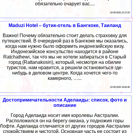
обязательно очарует вас....
04 08 2026 15:37:29
Maduzi Hotel – бутик-отель в Бангкоке, Таиланд
Важно! Почему обязательно стоит делать страховку для
путешествий. В очередной раз в Бангкоке мы оказались,
когда нам нужно было оформить индонезийскую визу.
Индонезийское консульство находится в районе
Ratchathewi, так что мы не хотели забираться в Старый
город (Rattanakosin), который, несмотря на обилие
туристов, нам нравится, а решили остановиться где-
нибудь в деловом центре. Когда хочется чего-то
камерного, …...
03 08 2026 18:40:46
Достопримечательности Аделаиды: список, фото и
описание
Город Аделаида носит имя королевы Австралии.
Расположился он на берегу океана, у подножия горы
Лофти. Аделаида отличается от других городов Австралии
спокойствием и чистотой. Основная часть ее состоит из