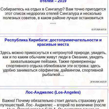
отелей – 2019
Собираетесь на отдых в Сингапур? Вам точно пригодится
этот список недорогих отелей Сингапура и несколько
полезных советов, в каком районе лучше остановиться
......
01 07 2026 8:57:11
Республика Кирибати: достопримечательности и
красивые места
Здесь можно прикоснуться к нетронутой природе, увидеть,
как и по каким обычаям живут люди в Океании, увидеть
захватывающие пейзажи. Также приверженцы
спортивного отдыха облюбовали эти острова: здесь
удобно заниматься сёрфингом, дайвингом, спортивной
рыбалкой....
30 06 2026 14:23:19
Лос-Анджелес (Los-Angeles)
Важно! Почему обязательно стоит делать страховку для
путешествий. Лос- Анджелес – второй по величине (после