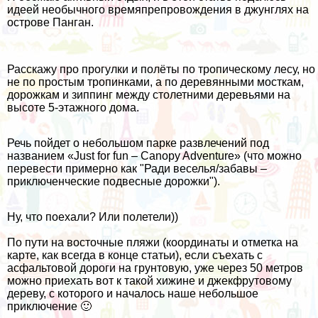
идеей необычного времяпрепровождения в джунглях на
острове Панган.
Расскажу про прогулки и полёты по тропическому лесу, но
не по простым тропинками, а по деревянными мосткам,
дорожкам и зиппинг между столетними деревьями на
высоте 5-этажного дома.
Речь пойдет о небольшом парке развлечений под
названием «Just for fun – Canopy Adventure» (что можно
перевести примерно как "Ради веселья/забавы –
приключенческие подвесные дорожки").
Ну, что поехали? Или полетели))
По пути на восточные пляжи (координаты и отметка на
карте, как всегда в конце статьи), если съехать с
асфальтовой дороги на грунтовую, уже через 50 метров
можно приехать вот к такой хижине и джекфрутовому
дереву, с которого и началось наше небольшое
приключение 🙂