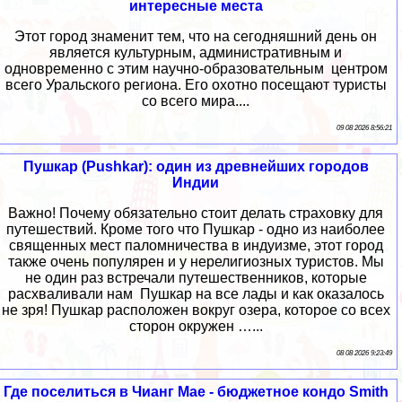
интересные места
Этот город знаменит тем, что на сегодняшний день он
является культурным, административным и
одновременно с этим научно-образовательным центром
всего Уральского региона. Его охотно посещают туристы
со всего мира....
09 08 2026 8:56:21
Пушкар (Pushkar): один из древнейших городов
Индии
Важно! Почему обязательно стоит делать страховку для
путешествий. Кроме того что Пушкар - одно из наиболее
священных мест паломничества в индуизме, этот город
также очень популярен и у нерелигиозных туристов. Мы
не один раз встречали путешественников, которые
расхваливали нам Пушкар на все лады и как оказалось
не зря! Пушкар расположен вокруг озера, которое со всех
сторон окружен …...
08 08 2026 9:23:49
Где поселиться в Чианг Мае - бюджетное кондо Smith