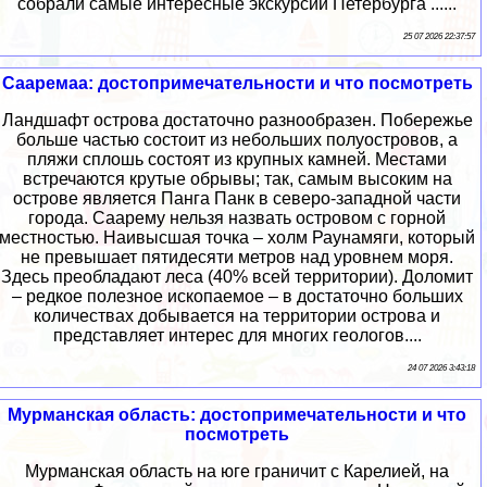
собрали самые интересные экскурсии Петербурга ......
25 07 2026 22:37:57
Сааремаа: достопримечательности и что посмотреть
Ландшафт острова достаточно разнообразен. Побережье
больше частью состоит из небольших полуостровов, а
пляжи сплошь состоят из крупных камней. Местами
встречаются крутые обрывы; так, самым высоким на
острове является Панга Панк в северо-западной части
города. Саарему нельзя назвать островом с горной
местностью. Наивысшая точка – холм Раунамяги, который
не превышает пятидесяти метров над уровнем моря.
Здесь преобладают леса (40% всей территории). Доломит
– редкое полезное ископаемое – в достаточно больших
количествах добывается на территории острова и
представляет интерес для многих геологов....
24 07 2026 3:43:18
Мурманская область: достопримечательности и что
посмотреть
Мурманская область на юге граничит с Карелией, на