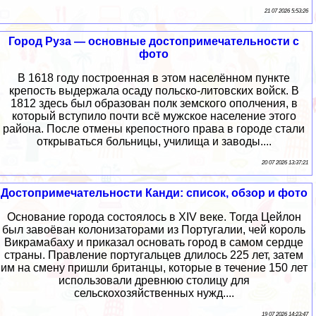
21 07 2026 5:53:26
Город Руза — основные достопримечательности с
фото
В 1618 году построенная в этом населённом пункте
крепость выдержала осаду польско-литовских войск. В
1812 здесь был образован полк земского ополчения, в
который вступило почти всё мужское население этого
района. После отмены крепостного права в городе стали
открываться больницы, училища и заводы....
20 07 2026 13:37:21
Достопримечательности Канди: список, обзор и фото
Основание города состоялось в XIV веке. Тогда Цейлон
был завоёван колонизаторами из Португалии, чей король
Викрамабаху и приказал основать город в самом сердце
страны. Правление португальцев длилось 225 лет, затем
им на смену пришли британцы, которые в течение 150 лет
использовали древнюю столицу для
сельскохозяйственных нужд....
19 07 2026 14:23:47