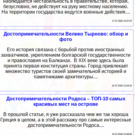
наблюдается нестабильность в правительстве, которая,
безусловно, не действует на руку местному населению.
На территории государства ведутся военные действия....
17 07 2026 14:47:25
Достопримечательности Велико Тырново: обзор и
фото
Его история связана с борьбой против иностранных
захватчиков, укреплением болгарской государственности
и православия на Балканах. В XIX веке здесь была
принята первая конституция страны. Город привлекает
множество туристов своей замечательной историей и
памятниками архитектуры....
16 07 2026 13:18:16
Достопримечательности Родоса – ТОП-10 самых
красивых мест на острове
В прошлой статье, я уже рассказала чем же так хороша
Греция в целом, а в этой расскажу про самые интересные
достопримечательности Родоса....
15 07 2026 15:38:45