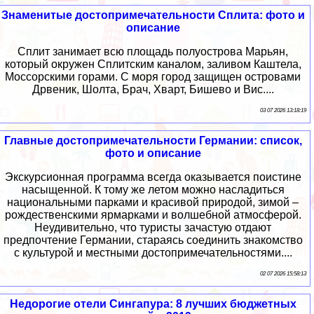
Знаменитые достопримечательности Сплита: фото и
описание
Сплит занимает всю площадь полуострова Марьян,
который окружен Сплитским каналом, заливом Каштела,
Моссорскими горами. С моря город защищен островами
Дрвеник, Шолта, Брач, Хварт, Бишево и Вис....
03 07 2026 13:18:19
Главные достопримечательности Германии: список,
фото и описание
Экскурсионная программа всегда оказывается поистине
насыщенной. К тому же летом можно насладиться
национальными парками и красивой природой, зимой –
рождественскими ярмарками и волшебной атмосферой.
Неудивительно, что туристы зачастую отдают
предпочтение Германии, стараясь соединить знакомство
с культурой и местными достопримечательностями....
02 07 2026 15:58:13
Недорогие отели Сингапура: 8 лучших бюджетных