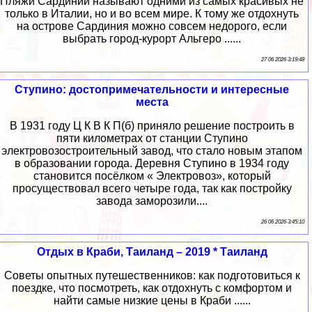
Пляжи Сардинии называют одними из самых красивых не
только в Италии, но и во всем мире. К тому же отдохнуть
на острове Сардиния можно совсем недорого, если
выбрать город-курорт Альгеро ......
27 06 2026 3:19:48
Ступино: достопримечательности и интересные
места
В 1931 году Ц К В К П(б) приняло решение построить в
пяти километрах от станции Ступино
электровозостроительный завод, что стало новым этапом
в образовании города. Деревня Ступино в 1934 году
становится посёлком « Электровоз», который
просуществовал всего четыре года, так как постройку
завода заморозили....
26 06 2026 3:45:10
Отдых в Краби, Таиланд – 2019 * Таиланд
Советы опытных путешественников: как подготовиться к
поездке, что посмотреть, как отдохнуть с комфортом и
найти самые низкие цены в Краби ......