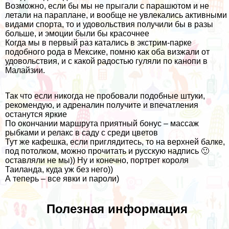
Возможно, если бы мы не
прыгали с парашютом
и
не
летали на параплане
, и вообще не увлекались активными
видами спорта, то и удовольствия получили бы в разы
больше, и эмоции были бы красочнее
Когда мы в первый раз
катались в экстрим-парке
подобного рода в Мексике
, помню как оба визжали от
удовольствия, и с какой радостью гуляли
по канопи в
Малайзии.
Так что если никогда не пробовали подобные штуки,
рекомендую, и адреналин получите и впечатления
останутся яркие
По окончании маршрута приятный бонус – массаж
рыбками и релакс в саду с среди цветов
Тут же кафешка, если приглядитесь, то на верхней балке,
под потолком, можно прочитать и русскую надпись 🙂
оставляли не мы)) Ну и конечно, портрет короля
Таиланда, куда уж без него))
А теперь – все явки и пароли)
Полезная информация