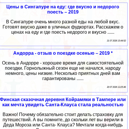
Цены в Сингапуре на еду: где вкусно и недорого
поесть – 2019
В Сингапуре очень много разной еды на любой вкус.
Готовят вкусно даже в уличных фудкортах. Расскажем о
ценах на еду и где поесть недорого и вкусно ......
31 07 2026 15:44:52
Андорра - отзыв о поездке осенью – 2019 *
Осень в Андорре - хорошее время для самостоятельной
поездки. Горнолыжный сезон еще не начался, народу
немного, цены низкие. Несколько приятных дней вам
гарантированы ......
30 07 2026 13:25:46
Финская сказочная деревня Койрамяки в Тампере или
как мечта увидеть Санта-Клауса стала реальностью
Важно! Почему обязательно стоит делать страховку для
путешествий. А вы помните, до скольки лет вы верили в
Деда Мороза или Санта- Клауса? Мечтали когда-нибудь