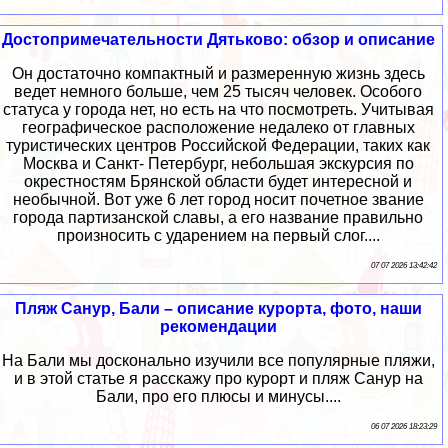
Достопримечательности Дятьково: обзор и описание
Он достаточно компактный и размеренную жизнь здесь
ведет немного больше, чем 25 тысяч человек. Особого
статуса у города нет, но есть на что посмотреть. Учитывая
географическое расположение недалеко от главных
туристических центров Российской Федерации, таких как
Москва и Санкт- Петербург, небольшая экскурсия по
окрестностям Брянской области будет интересной и
необычной. Вот уже 6 лет город носит почетное звание
города партизанской славы, а его название правильно
произносить с ударением на первый слог....
07 07 2026 13:42:42
Пляж Санур, Бали – описание курорта, фото, наши
рекомендации
На Бали мы досконально изучили все популярные пляжи,
и в этой статье я расскажу про курорт и пляж Санур на
Бали, про его плюсы и минусы....
06 07 2026 18:23:29