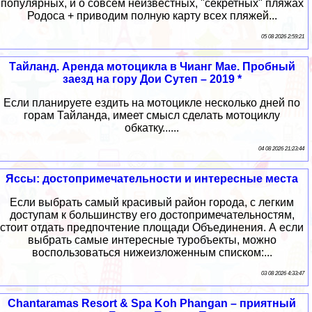
популярных, и о совсем неизвестных, "секретных" пляжах
Родоса + приводим полную карту всех пляжей...
05 08 2026 2:59:21
Тайланд. Аренда мотоцикла в Чианг Мае. Пробный
заезд на гору Дои Сутеп – 2019 *
Если планируете ездить на мотоцикле несколько дней по
горам Тайланда, имеет смысл сделать мотоциклу
обкатку......
04 08 2026 21:23:44
Яссы: достопримечательности и интересные места
Если выбрать самый красивый район города, с легким
доступам к большинству его достопримечательностям,
стоит отдать предпочтение площади Объединения. А если
выбрать самые интересные туробъекты, можно
воспользоваться нижеизложенным списком:...
03 08 2026 4:33:47
Chantaramas Resort & Spa Koh Phangan – приятный