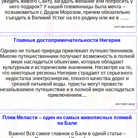
увидеть живого Санту, загадать желание или попросить у
него подарок? У нашей племянницы была мечта –
познакомиться с Дедом Морозом, причем обязательно
съездить в Великий Устюг на его родину или же в …...
29 07 2026 15:35:17
Главные достопримечательности Нигерии
Однако не только природа привлекает путешественников.
Многие путешественники получают возможность в полной
мере насладиться объектами, которые обладают
культурным и историческим значением. Несмотря на то,
что некоторые регионы Нигерии страдают от серьезного
недостатка электроэнергии, плохого качества дорог и
грязной питьевой воды, туристы могут провести
незабываемое путешествие и в полной мере насладиться
приключением....
28 07 2026 5:36:30
Пляж Меласти – один из самых живописных пляжей
на Бали
Важно! Всё самое главное о Бали в одной статье –