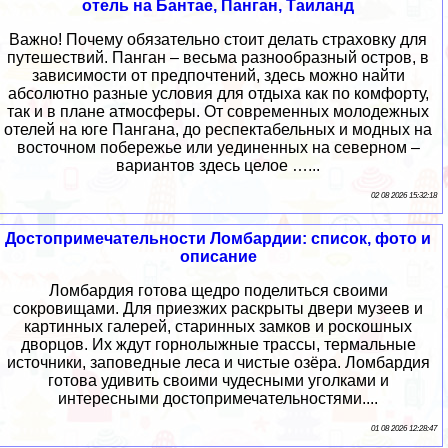
отель на Бантае, Панган, Таиланд
Важно! Почему обязательно стоит делать страховку для
путешествий. Панган – весьма разнообразный остров, в
зависимости от предпочтений, здесь можно найти
абсолютно разные условия для отдыха как по комфорту,
так и в плане атмосферы. От современных молодежных
отелей на юге Пангана, до респектабельных и модных на
восточном побережье или уединенных на северном –
вариантов здесь целое …...
02 08 2026 15:32:18
Достопримечательности Ломбардии: список, фото и
описание
Ломбардия готова щедро поделиться своими
сокровищами. Для приезжих раскрыты двери музеев и
картинных галерей, старинных замков и роскошных
дворцов. Их ждут горнолыжные трассы, термальные
источники, заповедные леса и чистые озёра. Ломбардия
готова удивить своими чудесными уголками и
интересными достопримечательностями....
01 08 2026 12:28:47