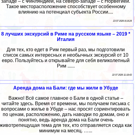
западе – с Финляндией, на северо-западе – с Норвегией.
Такое месторасположение способствует особенному
влиянию на потенциал субъекта России....
23 07 2026 8:14:24
8 лучших экскурсий в Риме на русском языке – 2019 *
Италия
Для тех, кто едет в Рим первый раз, мы подготовили
список самых интересных и необычных экскурсий от 10
евро. Пользуйтесь и открывайте для себя великолепный
Рим ......
22 07 2026 11:18:43
Аренда дома на Бали: где мы жили в Убуде
Важно! Всё самое главное о Бали в одной статье –
читайте здесь. Время от времени, мы получаем письма с
вопросами о жилье в Убуде – нас просят сориентировать
по ценам, расположению, дать наводки по домам, оно и
понятно, ведь аренда дома на Бали очень
животрепещущая тема для тех, кто отправляется сюда как
минимум на месяц. …...