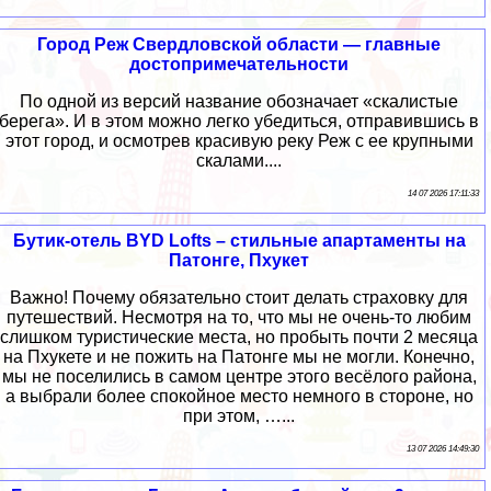
Город Реж Свердловской области — главные
достопримечательности
По одной из версий название обозначает «скалистые
берега». И в этом можно легко убедиться, отправившись в
этот город, и осмотрев красивую реку Реж с ее крупными
скалами....
14 07 2026 17:11:33
Бутик-отель BYD Lofts – стильные апартаменты на
Патонге, Пхукет
Важно! Почему обязательно стоит делать страховку для
путешествий. Несмотря на то, что мы не очень-то любим
слишком туристические места, но пробыть почти 2 месяца
на Пхукете и не пожить на Патонге мы не могли. Конечно,
мы не поселились в самом центре этого весёлого района,
а выбрали более спокойное место немного в стороне, но
при этом, …...
13 07 2026 14:49:30