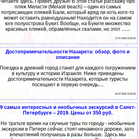
читайте здесь. Привет, друзья! В этой статье расскажу про
пляж Меласти (Melasti beach) – один из самых
потрясающих пляжей Бали, который вряд ли хоть кого-то
может оставить равнодушным! Находится он на самом
юге полуострова Букит. Вообще, на Буките множество
красивых пляжей, обрамлённых скалами, но этот …...
27 07 2026 12:39:18
Достопримечательности Назарета: обзор, фото и
описание
Поездка в древний город станет для каждого погружением
в культуру и историю Израиля. Ниже приведены
достопримечательности Назарета, которые туристы
посещают в первую очередь....
26 07 2026 15:20:20
9 самых интересных и необычных экскурсий в Санкт-
Петербурге – 2019. Цены от 350 руб.
Не тратьте время на скучные туры по городу - необычные
экскурсии в Питере сейчас стоят ненамного дороже, зато
впечатлений получаешь в разы больше. Здесь мы