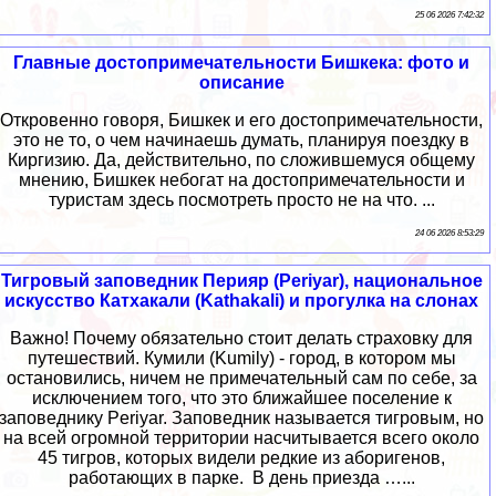
25 06 2026 7:42:32
Главные достопримечательности Бишкека: фото и
описание
Откровенно говоря, Бишкек и его достопримечательности,
это не то, о чем начинаешь думать, планируя поездку в
Киргизию. Да, действительно, по сложившемуся общему
мнению, Бишкек небогат на достопримечательности и
туристам здесь посмотреть просто не на что. ...
24 06 2026 8:53:29
Тигровый заповедник Перияр (Periyar), национальное
искусство Катхакали (Kathakali) и прогулка на слонах
Важно! Почему обязательно стоит делать страховку для
путешествий. Кумили (Kumily) - город, в котором мы
остановились, ничем не примечательный сам по себе, за
исключением того, что это ближайшее поселение к
заповеднику Periyar. Заповедник называется тигровым, но
на всей огромной территории насчитывается всего около
45 тигров, которых видели редкие из аборигенов,
работающих в парке. В день приезда …...