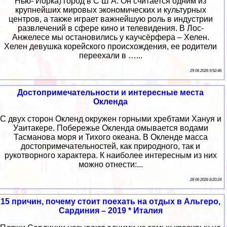
Нью- Йорка) город в С Ш А. Он считается одним из
крупнейших мировых экономических и культурных
центров, а также играет важнейшую роль в индустрии
развлечений в сфере кино и телевидения. В Лос-
Анжелесе мы остановились у каучсёрфера – Хелен.
Хелен девушка корейского происхождения, ее родители
переехали в …...
29 06 2026 9:52:46
Достопримечательности и интересные места
Окленда
С двух сторон Окленд окружен горными хребтами Хануя и
Уаитакере. Побережье Окленда омывается водами
Тасманова моря и Тихого океана. В Окленде масса
достопримечательностей, как природного, так и
рукотворного характера. К наиболее интересным из них
можно отнести:...
28 06 2026 8:20:24
15 причин, почему стоит поехать на отдых в Альгеро,
Сардиния – 2019 * Италия