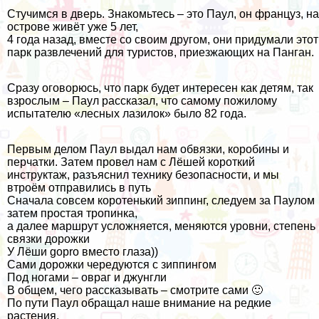
Стучимся в дверь. Знакомьтесь – это Паул, он француз, на
острове живёт уже 5 лет,
4 года назад, вместе со своим другом, они придумали этот
парк развлечений для туристов, приезжающих на Панган.
Сразу оговорюсь, что парк будет интересен как детям, так
взрослым – Паул рассказал, что самому пожилому
испытателю «лесных лазилок» было 82 года.
Первым делом Паул выдал нам обвязки, коробины и
перчатки. Затем провел нам с Лёшей короткий
инструктаж, разъяснил технику безопасности, и мы
втроём отправились в путь
Сначала совсем коротенький зиппинг, следуем за Паулом
затем простая тропинка,
а далее маршрут усложняется, меняются уровни, степень
связки дорожки
У Лёши gopro вместо глаза))
Сами дорожки чередуются с зиппингом
Под ногами – овраг и джунгли
В общем, чего рассказывать – смотрите сами 🙂
По пути Паул обращал наше внимание на редкие
растения,