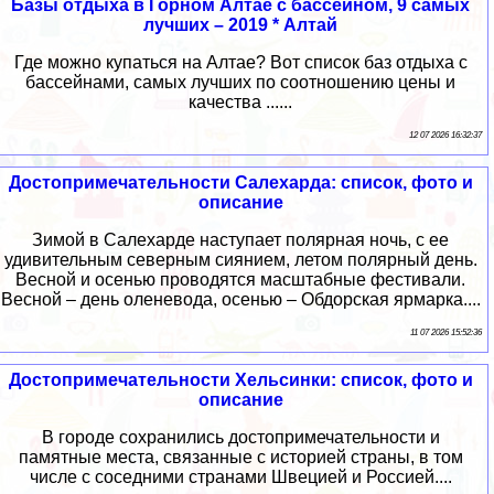
Базы отдыха в Горном Алтае с бассейном, 9 самых
лучших – 2019 * Алтай
Где можно купаться на Алтае? Вот список баз отдыха с
бассейнами, самых лучших по соотношению цены и
качества ......
12 07 2026 16:32:37
Достопримечательности Салехарда: список, фото и
описание
Зимой в Салехарде наступает полярная ночь, с ее
удивительным северным сиянием, летом полярный день.
Весной и осенью проводятся масштабные фестивали.
Весной – день оленевода, осенью – Обдорская ярмарка....
11 07 2026 15:52:36
Достопримечательности Хельсинки: список, фото и
описание
В городе сохранились достопримечательности и
памятные места, связанные с историей страны, в том
числе с соседними странами Швецией и Россией....