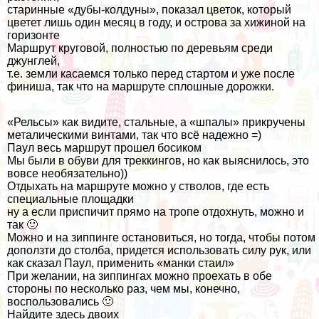
старинные «дубы-колдуны», показал цветок, который
цветет лишь один месяц в году, и острова за хижиной на
горизонте
Маршрут круговой, полностью по деревьям среди
джунглей,
т.е. земли касаемся только перед стартом и уже после
финиша, так что на маршруте сплошные дорожки.
«Рельсы» как видите, стальные, а «шпалы» прикручены
металическими винтами, так что всё надежно =)
Паул весь маршрут прошел босиком
Мы были в обуви для треккингов, но как выяснилось, это
вовсе необязательно))
Отдыхать на маршруте можно у стволов, где есть
специальные площадки
ну а если приспичит прямо на тропе отдохнуть, можно и
так 🙂
Можно и на зиппинге остановиться, но тогда, чтобы потом
доползти до столба, придется использовать силу рук, или
как сказал Паул, применить «манки стаил»
При желании, на зиппингах можно проехать в обе
стороны по несколько раз, чем мы, конечно,
воспользовались 🙂
Найдите здесь двоих