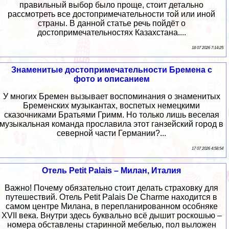
правильный выбор было проще, стоит детально
рассмотреть все достопримечательности той или иной
страны. В данной статье речь пойдёт о
достопримечательностях Казахстана....
18 07 2026 7:14:25
Знаменитые достопримечательности Бремена с
фото и описанием
У многих Бремен вызывает воспоминания о знаменитых
Бременских музыкантах, воспетых немецкими
сказочниками Братьями Гримм. Но только лишь веселая
музыкальная команда прославила этот ганзейский город в
северной части Германии?...
17 07 2026 4:58:54
Отель Petit Palais – Милан, Италия
Важно! Почему обязательно стоит делать страховку для
путешествий. Отель Petit Palais De Charme находится в
самом центре Милана, в перепланированном особняке
XVII века. Внутри здесь буквально всё дышит роскошью –
номера обставлены старинной мебелью, пол выложен