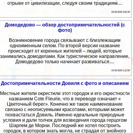
отрыве от цивилизации, следуя своим традициям....
04 08 2026 5:26:30
Домодедово — обзор достопримечательностей (с
фото)
Возникновение города связывают с близлежащим
одноименным селом. По второй версии название
происходит от коренных жителей – людей, которые
занимались домоделами. Как туристическое направление,
Домодедово только начинает развиваться....
03 08 2026 1:12:59
Достопримечательности Довиля с фото и описанием
Местные жители окрестили этот городок и его окрестности
названием Cote Fleurie, что в переводе означает «
Цветочный берег». Конечно же такое наименование
связано с неописуемыми красотами, которыми может
похвастаться Довиль. Именно идеальные природные
условия и дали толчок для возведения города герцогом
Шарлем де Морни. Последний же хотел построить
городок, в котором знать могла, не страдая от знойного