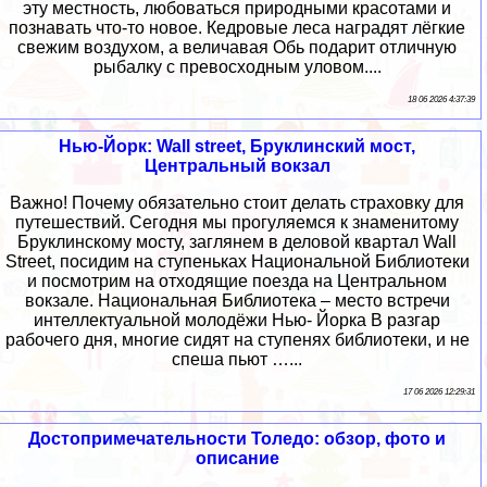
эту местность, любоваться природными красотами и
познавать что-то новое. Кедровые леса наградят лёгкие
свежим воздухом, а величавая Обь подарит отличную
рыбалку с превосходным уловом....
18 06 2026 4:37:39
Нью-Йорк: Wall street, Бруклинский мост,
Центральный вокзал
Важно! Почему обязательно стоит делать страховку для
путешествий. Сегодня мы прогуляемся к знаменитому
Бруклинскому мосту, заглянем в деловой квартал Wall
Street, посидим на ступеньках Национальной Библиотеки
и посмотрим на отходящие поезда на Центральном
вокзале. Национальная Библиотека – место встречи
интеллектуальной молодёжи Нью- Йорка В разгар
рабочего дня, многие сидят на ступенях библиотеки, и не
спеша пьют …...
17 06 2026 12:29:31
Достопримечательности Толедо: обзор, фото и
описание