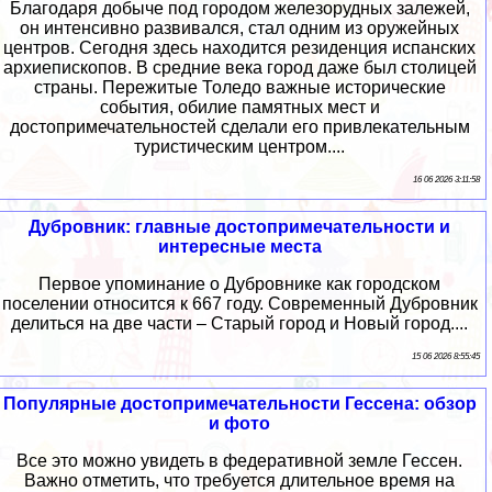
Благодаря добыче под городом железорудных залежей,
он интенсивно развивался, стал одним из оружейных
центров. Сегодня здесь находится резиденция испанских
архиепископов. В средние века город даже был столицей
страны. Пережитые Толедо важные исторические
события, обилие памятных мест и
достопримечательностей сделали его привлекательным
туристическим центром....
16 06 2026 3:11:58
Дубровник: главные достопримечательности и
интересные места
Первое упоминание о Дубровнике как городском
поселении относится к 667 году. Современный Дубровник
делиться на две части – Старый город и Новый город....
15 06 2026 8:55:45
Популярные достопримечательности Гессена: обзор
и фото
Все это можно увидеть в федеративной земле Гессен.
Важно отметить, что требуется длительное время на