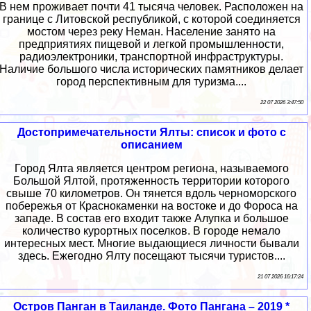
В нем проживает почти 41 тысяча человек. Расположен на
границе с Литовской республикой, с которой соединяется
мостом через реку Неман. Население занято на
предприятиях пищевой и легкой промышленности,
радиоэлектроники, транспортной инфраструктуры.
Наличие большого числа исторических памятников делает
город перспективным для туризма....
22 07 2026 3:47:50
Достопримечательности Ялты: список и фото с
описанием
Город Ялта является центром региона, называемого
Большой Ялтой, протяженность территории которого
свыше 70 километров. Он тянется вдоль черноморского
побережья от Краснокаменки на востоке и до Фороса на
западе. В состав его входит также Алупка и большое
количество курортных поселков. В городе немало
интересных мест. Многие выдающиеся личности бывали
здесь. Ежегодно Ялту посещают тысячи туристов....
21 07 2026 16:17:24
Остров Панган в Таиланде. Фото Пангана – 2019 *