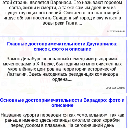
этой страны является Варанаси. Его называют городом
света, жизни и смерти, а также самым древним из
существующих поселений. Считается, что настоящий
индус обязан посетить Священный город и окунуться в
воды реки Ганга....
01 07 2026 9:34:34
Главные достопримечательности Даугавпилса:
список, фото и описание
Замок Динабург, основанный немецкими рыцарями-
меченосцами в XIII веке, был одним из многочисленных
укреплённых центров на территории исторической
Латгалии. Здесь находилась резиденция командора
ордена....
30 06 2026 23:51:39
Основные достопримечательности Варадеро: фото и
описание
Название курорта переводится как «смолильная», так как
раньше именно здесь испанцы смолили свои корабли
перед уходом в плаванье. На сегодняшний день