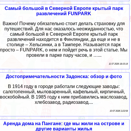
Самый большой в Северной Европе крытый парк
развлечений FUNPARK
Важно! Почему обязательно стоит делать страховку для
путешествий. Для нас оказалось неожиданностью, что
самый большой в Северной Европе крытый парк
развлечений находится в Финляндии, да еще и не в
столице – Хельсинки, а в Тампере. Называется парк
просто – FUNPARK, о нем и пойдет речь в этой статье. Мы
провели в парке пару часов, и …...
11 07 2026 18:15:14
Достопримечательности Задонска: обзор и фото
В 1914 году в городе работали следующие заводы:
салотопенный, мыловаренный, кафельный, кирпичный,
воскобойный. В 1985 году к ним прибавились маслозавод,
хлебозавод, радиозавод....
10 07 2026 3:23:54
Аренда дома на Пангане: где мы жили на острове и
другие варианты жилья