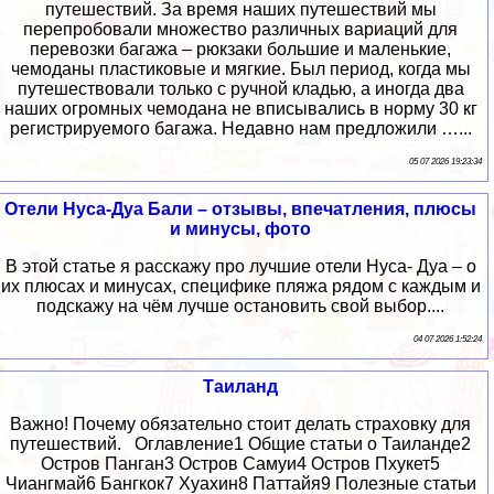
путешествий. За время наших путешествий мы
перепробовали множество различных вариаций для
перевозки багажа – рюкзаки большие и маленькие,
чемоданы пластиковые и мягкие. Был период, когда мы
путешествовали только с ручной кладью, а иногда два
наших огромных чемодана не вписывались в норму 30 кг
регистрируемого багажа. Недавно нам предложили …...
05 07 2026 19:23:34
Отели Нуса-Дуа Бали – отзывы, впечатления, плюсы
и минусы, фото
В этой статье я расскажу про лучшие отели Нуса- Дуа – о
их плюсах и минусах, специфике пляжа рядом с каждым и
подскажу на чём лучше остановить свой выбор....
04 07 2026 1:52:24
Таиланд
Важно! Почему обязательно стоит делать страховку для
путешествий. Оглавление1 Общие статьи о Таиланде2
Остров Панган3 Остров Самуи4 Остров Пхукет5
Чиангмай6 Бангкок7 Хуахин8 Паттайя9 Полезные статьи