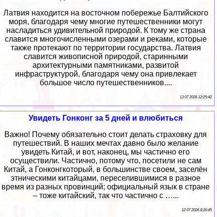
Латвия находится на восточном побережье Балтийского
моря, благодаря чему многие путешественники могут
насладиться удивительной природой. К тому же страна
славится многочисленными озерами и реками, которые
также протекают по территории государства. Латвия
славится живописной природой, старинными
архитектурными памятниками, развитой
инфраструктурой, благодаря чему она привлекает
большое число путешественников....
13 07 2026 12:25:42
Увидеть Гонконг за 5 дней и влюбиться
Важно! Почему обязательно стоит делать страховку для
путешествий. В наших мечтах давно было желание
увидеть Китай, и вот, наконец, мы частично его
осуществили. Частично, потому что, посетили не сам
Китай, а Гонконгкоторый, в большинстве своем, заселён
этническими китайцами, переселившимися в разное
время из разных провинций; официальный язык в стране
– тоже китайский, так что частично с …...
12 07 2026 8:26:45