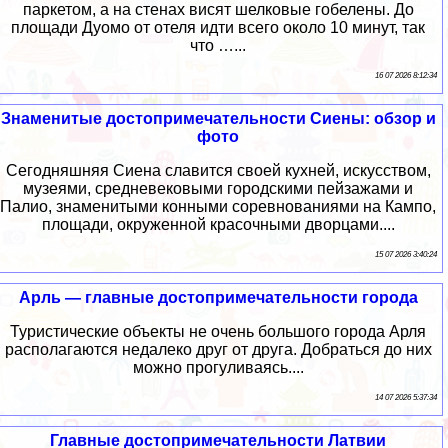
паркетом, а на стенах висят шелковые гобелены. До
площади Дуомо от отеля идти всего около 10 минут, так
что …...
16 07 2026 8:12:34
Знаменитые достопримечательности Сиены: обзор и
фото
Сегодняшняя Сиена славится своей кухней, искусством,
музеями, средневековыми городскими пейзажами и
Палио, знаменитыми конными соревнованиями на Кампо,
площади, окруженной красочными дворцами....
15 07 2026 3:40:24
Арль — главные достопримечательности города
Туристические объекты не очень большого города Арля
располагаются недалеко друг от друга. Добраться до них
можно прогуливаясь....
14 07 2026 5:37:34
Главные достопримечательности Латвии