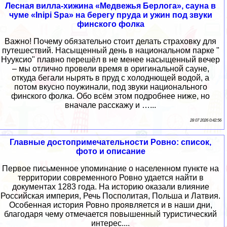
Лесная вилла-хижина «Медвежья Берлога», сауна в
чуме «Inipi Spa» на берегу пруда и ужин под звуки
финского фолка
Важно! Почему обязательно стоит делать страховку для
путешествий. Насыщенный день в национальном парке "
Нууксио" плавно перешёл в не менее насыщенный вечер
– мы отлично провели время в оригинальной сауне,
откуда бегали нырять в пруд с холоднющей водой, а
потом вкусно поужинали, под звуки национального
финского фолка. Обо всём этом подробнее ниже, но
вначале расскажу и …...
28 07 2026 0:42:56
Главные достопримечательности Ровно: список,
фото и описание
Первое письменное упоминание о населенном пункте на
территории современного Ровно удается найти в
документах 1283 года. На историю оказали влияние
Российская империя, Речь Посполитая, Польша и Латвия.
Особенная история Ровно проявляется и в наши дни,
благодаря чему отмечается повышенный туристический
интерес....