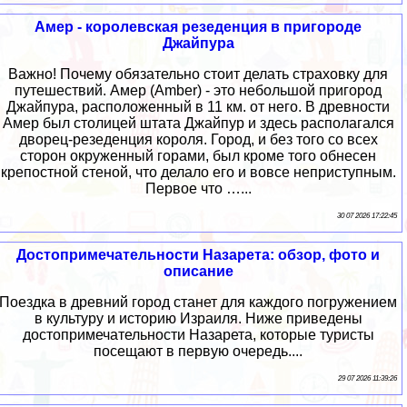
Амер - королевская резеденция в пригороде
Джайпура
Важно! Почему обязательно стоит делать страховку для
путешествий. Амер (Amber) - это небольшой пригород
Джайпура, расположенный в 11 км. от него. В древности
Амер был столицей штата Джайпур и здесь располагался
дворец-резеденция короля. Город, и без того со всех
сторон окруженный горами, был кроме того обнесен
крепостной стеной, что делало его и вовсе неприступным.
Первое что …...
30 07 2026 17:22:45
Достопримечательности Назарета: обзор, фото и
описание
Поездка в древний город станет для каждого погружением
в культуру и историю Израиля. Ниже приведены
достопримечательности Назарета, которые туристы
посещают в первую очередь....
29 07 2026 11:39:26