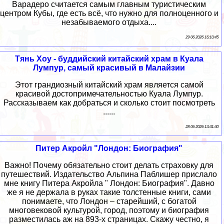
Варадеро считается самым главным туристическим
центром Кубы, где есть всё, что нужно для полноценного и
незабываемого отдыха....
29 06 2026 16:10:45
Тянь Хоу - буддийский китайский храм в Куала
Лумпур, самый красивый в Малайзии
Этот грандиозный китайский храм является самой
красивой достопримечательностью Куала Лумпур.
Рассказываем как добраться и сколько стоит посмотреть
......
28 06 2026 13:31:30
Питер Акройл "Лондон: Биография"
Важно! Почему обязательно стоит делать страховку для
путешествий. Издательство Альпина Паблишер прислало
мне книгу Питера Акройла " Лондон: Биография". Давно
же я не держала в руках такие толстенные книги, сами
понимаете, что Лондон – старейший, с богатой
многовековой культурой, город, поэтому и биография
разместилась аж на 893-х страницах. Скажу честно, я