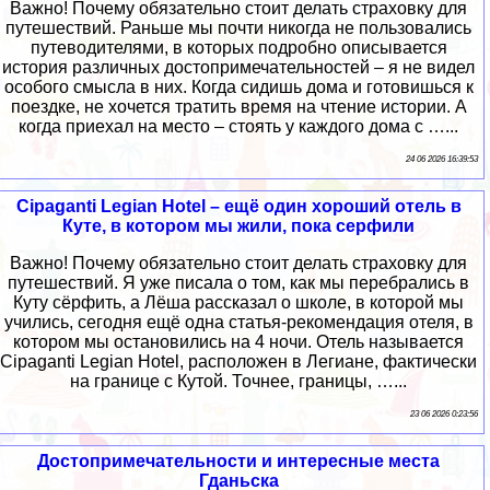
Важно! Почему обязательно стоит делать страховку для
путешествий. Раньше мы почти никогда не пользовались
путеводителями, в которых подробно описывается
история различных достопримечательностей – я не видел
особого смысла в них. Когда сидишь дома и готовишься к
поездке, не хочется тратить время на чтение истории. А
когда приехал на место – стоять у каждого дома с …...
24 06 2026 16:39:53
Cipaganti Legian Hotel – ещё один хороший отель в
Куте, в котором мы жили, пока серфили
Важно! Почему обязательно стоит делать страховку для
путешествий. Я уже писала о том, как мы перебрались в
Куту сёрфить, а Лёша рассказал о школе, в которой мы
учились, сегодня ещё одна статья-рекомендация отеля, в
котором мы остановились на 4 ночи. Отель называется
Cipaganti Legian Hotel, расположен в Легиане, фактически
на границе с Кутой. Точнее, границы, …...
23 06 2026 0:23:56
Достопримечательности и интересные места
Гданьска