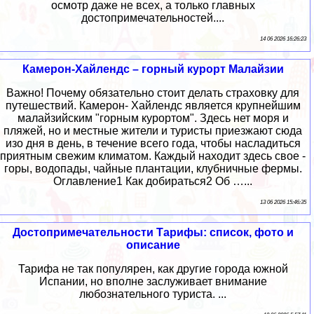
осмотр даже не всех, а только главных
достопримечательностей....
14 06 2026 16:26:23
Камерон-Хайлендс – горный курорт Малайзии
Важно! Почему обязательно стоит делать страховку для
путешествий. Камерон- Хайлендс является крупнейшим
малайзийским "горным курортом". Здесь нет моря и
пляжей, но и местные жители и туристы приезжают сюда
изо дня в день, в течение всего года, чтобы насладиться
приятным свежим климатом. Каждый находит здесь свое -
горы, водопады, чайные плантации, клубничные фермы.
Оглавление1 Как добираться2 Об …...
13 06 2026 15:46:35
Достопримечательности Тарифы: список, фото и
описание
Тарифа не так популярен, как другие города южной
Испании, но вполне заслуживает внимание
любознательного туриста. ...