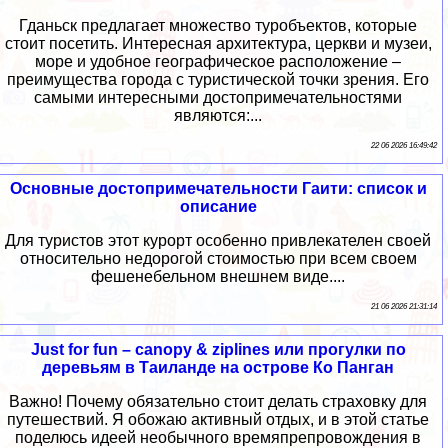
Гданьск предлагает множество туробъектов, которые
стоит посетить. Интересная архитектура, церкви и музеи,
море и удобное географическое расположение –
преимущества города с туристической точки зрения. Его
самыми интересными достопримечательностями
являются:...
22 06 2026 16:49:42
Основные достопримечательности Гаити: список и
описание
Для туристов этот курорт особенно привлекателен своей
относительно недорогой стоимостью при всем своем
фешенебельном внешнем виде....
21 06 2026 21:31:14
Just for fun – canopy & ziplines или прогулки по
деревьям в Таиланде на острове Ко Панган
Важно! Почему обязательно стоит делать страховку для
путешествий. Я обожаю активный отдых, и в этой статье
поделюсь идеей необычного времяпрепровождения в