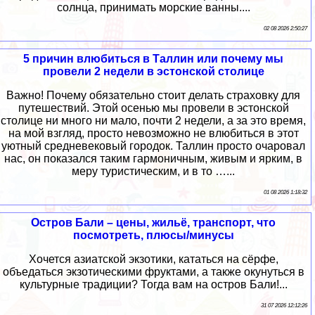
солнца, принимать морские ванны....
02 08 2026 2:50:27
5 причин влюбиться в Таллин или почему мы
провели 2 недели в эстонской столице
Важно! Почему обязательно стоит делать страховку для
путешествий. Этой осенью мы провели в эстонской
столице ни много ни мало, почти 2 недели, а за это время,
на мой взгляд, просто невозможно не влюбиться в этот
уютный средневековый городок. Таллин просто очаровал
нас, он показался таким гармоничным, живым и ярким, в
меру туристическим, и в то …...
01 08 2026 1:18:32
Остров Бали – цены, жильё, транспорт, что
посмотреть, плюсы/минусы
Хочется азиатской экзотики, кататься на сёрфе,
объедаться экзотическими фруктами, а также окунуться в
культурные традиции? Тогда вам на остров Бали!...
31 07 2026 12:12:26