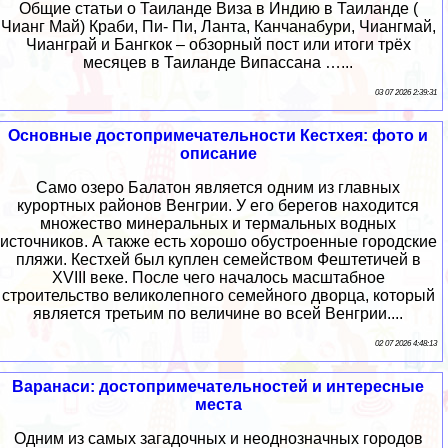
Общие статьи о Таиланде Виза в Индию в Таиланде (
Чианг Май) Краби, Пи- Пи, Ланта, Канчанабури, Чиангмай,
Чианграй и Бангкок – обзорный пост или итоги трёх
месяцев в Таиланде Випассана …...
03 07 2026 2:39:31
Основные достопримечательности Кестхея: фото и
описание
Само озеро Балатон является одним из главных
курортных районов Венгрии. У его берегов находится
множество минеральных и термальных водных
источников. А также есть хорошо обустроенные городские
пляжи. Кестхей был куплен семейством Фештетичей в
XVIII веке. После чего началось масштабное
строительство великолепного семейного дворца, который
является третьим по величине во всей Венгрии....
02 07 2026 4:48:13
Варанаси: достопримечательностей и интересные
места
Одним из самых загадочных и неоднозначных городов