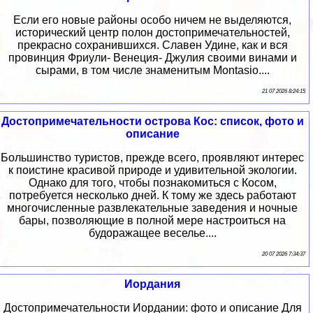
Если его новые районы особо ничем не выделяются,
исторический центр полон достопримечательностей,
прекрасно сохранившихся. Славен Удине, как и вся
провинция Фриули- Венеция- Джулия своими винами и
сырами, в том числе знаменитым Montasio....
21 07 2026 8:24:15
Достопримечательности острова Кос: список, фото и
описание
Большинство туристов, прежде всего, проявляют интерес
к поистине красивой природе и удивительной экологии.
Однако для того, чтобы познакомиться с Косом,
потребуется несколько дней. К тому же здесь работают
многочисленные развлекательные заведения и ночные
бары, позволяющие в полной мере настроиться на
будоражащее веселье....
20 07 2026 7:34:37
Иордания
Достопримечательности Иордании: фото и описание Для