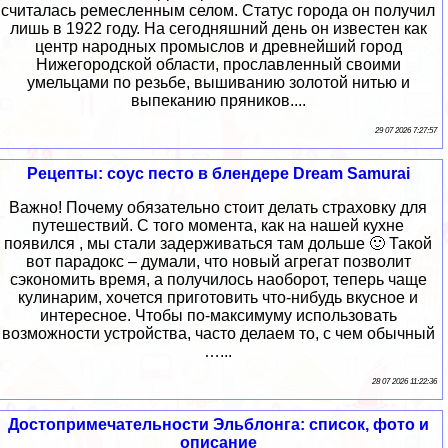
считалась ремесленным селом. Статус города он получил
лишь в 1922 году. На сегодняшний день он известен как
центр народных промыслов и древнейший город
Нижегородской области, прославленный своими
умельцами по резьбе, вышиванию золотой нитью и
выпеканию пряников....
29 07 2026 7:27:57
Рецепты: соус песто в блендере Dream Samurai
Важно! Почему обязательно стоит делать страховку для
путешествий. С того момента, как на нашей кухне
появился , мы стали задерживаться там дольше 🙂 Такой
вот парадокс – думали, что новый агрегат позволит
сэкономить время, а получилось наоборот, теперь чаще
кулинарим, хочется приготовить что-нибудь вкусное и
интересное. Чтобы по-максимуму использовать
возможности устройства, часто делаем то, с чем обычный
…...
28 07 2026 11:22:36
Достопримечательности Эльблонга: список, фото и
описание