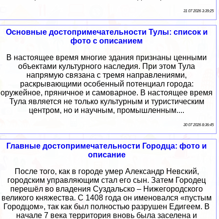
31 07 2026 3:39:25
Основные достопримечательности Тулы: список и
фото с описанием
В настоящее время многие здания признаны ценными
объектами культурного наследия. При этом Тула
напрямую связана с тремя направлениями,
раскрывающими особенный потенциал города:
оружейное, пряничное и самоварное. В настоящее время
Тула является не только культурным и туристическим
центром, но и научным, промышленным....
30 07 2026 8:36:45
Главные достопримечательности Городца: фото и
описание
После того, как в городе умер Александр Невский,
городским управляющим стал его сын. Затем Городец
перешёл во владения Суздальско – Нижегородского
великого княжества. С 1408 года он именовался «пустым
Городцом», так как был полностью разрушен Едигеем. В
начале 7 века территория вновь была заселена и