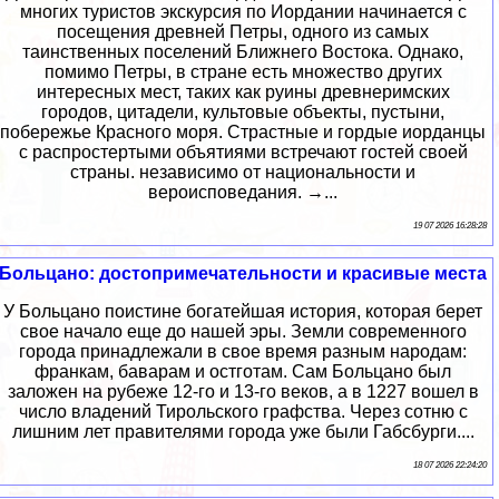
многих туристов экскурсия по Иордании начинается с
посещения древней Петры, одного из самых
таинственных поселений Ближнего Востока. Однако,
помимо Петры, в стране есть множество других
интересных мест, таких как руины древнеримских
городов, цитадели, культовые объекты, пустыни,
побережье Красного моря. Страстные и гордые иорданцы
с распростертыми объятиями встречают гостей своей
страны. независимо от национальности и
вероисповедания. →...
19 07 2026 16:28:28
Больцано: достопримечательности и красивые места
У Больцано поистине богатейшая история, которая берет
свое начало еще до нашей эры. Земли современного
города принадлежали в свое время разным народам:
франкам, баварам и остготам. Сам Больцано был
заложен на рубеже 12-го и 13-го веков, а в 1227 вошел в
число владений Тирольского графства. Через сотню с
лишним лет правителями города уже были Габсбурги....
18 07 2026 22:24:20