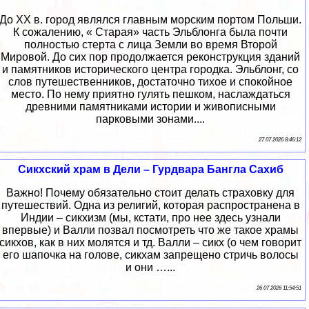
До XX в. город являлся главным морским портом Польши.
К сожалению, « Старая» часть Эльблонга была почти
полностью стерта с лица Земли во время Второй
Мировой. До сих пор продолжается реконструкция зданий
и памятников исторического центра городка. Эльблонг, со
слов путешественников, достаточно тихое и спокойное
место. По нему приятно гулять пешком, наслаждаться
древними памятниками истории и живописными
парковыми зонами....
27 07 2026 8:46:12
Сикхский храм в Дели – Гурдвара Бангла Сахиб
Важно! Почему обязательно стоит делать страховку для
путешествий. Одна из религий, которая распространена в
Индии – сикхизм (мы, кстати, про нее здесь узнали
впервые) и Валли позвал посмотреть что же такое храмы
сикхов, как в них молятся и тд. Валли – сикх (о чем говорит
его шапочка на голове, сикхам запрещено стричь волосы
и они …...
26 07 2026 11:54:51