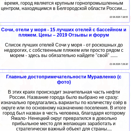
время, город является крупным горнопромышленным
центром, находящимся в Белгородской области России....
02 08 2026 7:38:55
Сочи, отели у моря - 15 лучших отелей с бассейном и
пляжем. Цены – 2019 Отзывы и форум
Список лучших отелей Сочи у моря - от роскошных до
недорогих, с собственным пляжем или просто рядом с
морем - здесь вы обязательно найдете "свой" ......
01 08 2026 7:28:30
Главные достопримечательности Муравленко (с
фото)
В этих краях происходит значительная часть нефти
России. Название города было выбрано не сразу:
изначально предлагались варианты по количеству озёр в
округе или по основному назначению поселения. В итоге
город был назван в честь человека, благодаря которому
Ямало- Ненецкий округ превратился в довольно
прибыльное место для желающих заработать и
стратегически важный объект для страны....