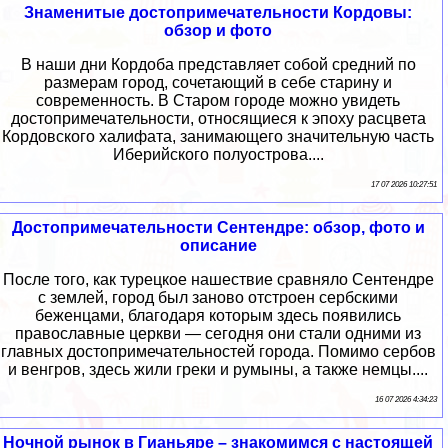
Знаменитые достопримечательности Кордовы:
обзор и фото
В наши дни Кордоба представляет собой средний по
размерам город, сочетающий в себе старину и
современность. В Старом городе можно увидеть
достопримечательности, относящиеся к эпоху расцвета
Кордовского халифата, занимающего значительную часть
Иберийского полуострова....
17 07 2026 10:27:51
Достопримечательности Сентендре: обзор, фото и
описание
После того, как турецкое нашествие сравняло Сентендре
с землей, город был заново отстроен сербскими
беженцами, благодаря которым здесь появились
православные церкви — сегодня они стали одними из
главных достопримечательностей города. Помимо сербов
и венгров, здесь жили греки и румыны, а также немцы....
16 07 2026 4:34:23
Ночной рынок в Гианьяре – знакомимся с настоящей