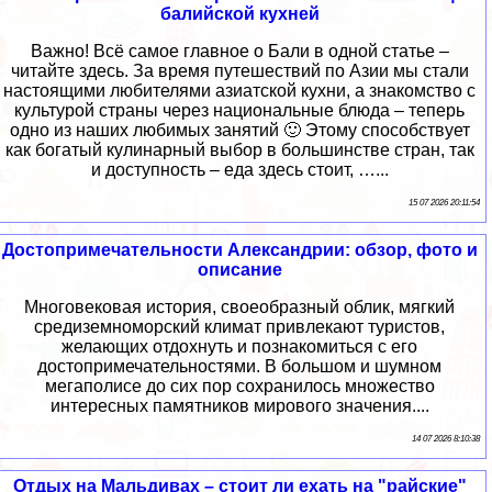
балийской кухней
Важно! Всё самое главное о Бали в одной статье –
читайте здесь. За время путешествий по Азии мы стали
настоящими любителями азиатской кухни, а знакомство с
культурой страны через национальные блюда – теперь
одно из наших любимых занятий 🙂 Этому способствует
как богатый кулинарный выбор в большинстве стран, так
и доступность – еда здесь стоит, …...
15 07 2026 20:11:54
Достопримечательности Александрии: обзор, фото и
описание
Многовековая история, своеобразный облик, мягкий
средиземноморский климат привлекают туристов,
желающих отдохнуть и познакомиться с его
достопримечательностями. В большом и шумном
мегаполисе до сих пор сохранилось множество
интересных памятников мирового значения....
14 07 2026 8:10:38
Отдых на Мальдивах – стоит ли ехать на "райские"