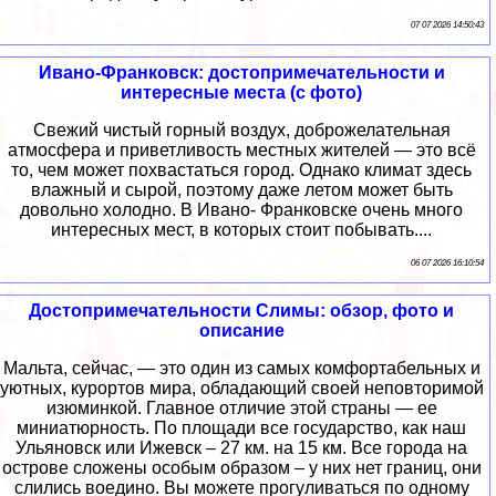
07 07 2026 14:50:43
Ивано-Франковск: достопримечательности и
интересные места (с фото)
Свежий чистый горный воздух, доброжелательная
атмосфера и приветливость местных жителей — это всё
то, чем может похвастаться город. Однако климат здесь
влажный и сырой, поэтому даже летом может быть
довольно холодно. В Ивано- Франковске очень много
интересных мест, в которых стоит побывать....
06 07 2026 16:10:54
Достопримечательности Слимы: обзор, фото и
описание
Мальта, сейчас, — это один из самых комфортабельных и
уютных, курортов мира, обладающий своей неповторимой
изюминкой. Главное отличие этой страны — ее
миниатюрность. По площади все государство, как наш
Ульяновск или Ижевск – 27 км. на 15 км. Все города на
острове сложены особым образом – у них нет границ, они
слились воедино. Вы можете прогуливаться по одному