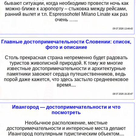
бывают ситуации, когда необходимо провести ночь как
можно ближе к аэропорту – стыковка между рейсами,
ранний вылет и т.п. Espressohotel Milano Linate как раз
очень …...
09 07 2026 13:44:43
Главные достопримечательности Словении: список,
фото и описание
Столь прекрасная страна непременно будет радовать
туристов живописной природой. К тому же многие
известные достопримечательности и архитектурные
памятники завоюют сердца путешественников, ведь
порой даже кажется, что здесь застыло средневековое
время....
08 07 2026 16:30:47
Ивангород — достопримечательности и что
посмотреть
Необычное расположение, местные
достопримечательности и интересные места делают
Ивангород популярным туристическим объектом....