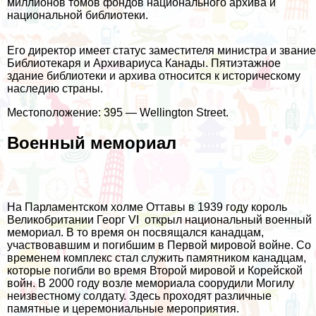
миллионов томов фондов национального архива и
национальной библиотеки.
Его директор имеет статус заместителя министра и звание
Библиотекаря и Архивариуса Канады. Пятиэтажное
здание библиотеки и архива относится к историческому
наследию страны.
Местоположение: 395 — Wellington Street.
Военный мемориал
На Парламентском холме Оттавы в 1939 году король
Великобритании Георг VI открыл национальный военный
мемориал. В то время он посвящался канадцам,
участвовавшим и погибшим в Первой мировой войне. Со
временем комплекс стал служить памятником канадцам,
которые погибли во время Второй мировой и Корейской
войн. В 2000 году возле мемориала соорудили Могилу
неизвестному солдату. Здесь проходят различные
памятные и церемониальные мероприятия.