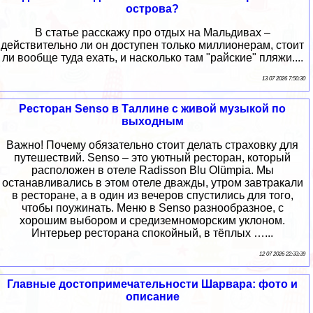
острова?
В статье расскажу про отдых на Мальдивах –
действительно ли он доступен только миллионерам, стоит
ли вообще туда ехать, и насколько там "райские" пляжи....
13 07 2026 7:50:30
Ресторан Senso в Таллине с живой музыкой по
выходным
Важно! Почему обязательно стоит делать страховку для
путешествий. Senso – это уютный ресторан, который
расположен в отеле Radisson Blu Olümpia. Мы
останавливались в этом отеле дважды, утром завтракали
в ресторане, а в один из вечеров спустились для того,
чтобы поужинать. Меню в Senso разнообразное, с
хорошим выбором и средиземноморским уклоном.
Интерьер ресторана спокойный, в тёплых …...
12 07 2026 22:33:39
Главные достопримечательности Шарвара: фото и
описание