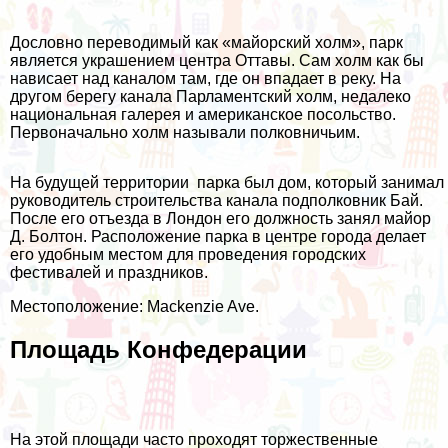
Дословно переводимый как «майорский холм», парк
является украшением центра Оттавы. Сам холм как бы
нависает над каналом там, где он впадает в реку. На
другом берегу канала Парламентский холм, недалеко
национальная галерея и американское посольство.
Первоначально холм называли полковничьим.
На будущей территории парка был дом, который занимал
руководитель строительства канала подполковник Бай.
После его отъезда в Лондон его должность занял майор
Д. Болтон. Расположение парка в центре города делает
его удобным местом для проведения городских
фестивалей и праздников.
Местоположение: Mackenzie Ave.
Площадь Конфедерации
На этой площади часто проходят торжественные