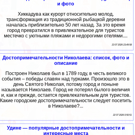
и фото
Хиккадува как курорт относительно молод,
трансформация из традиционной рыбацкой деревни
началась приблизительно 50 лет назад. За это время
город превратился в привлекательное для туристов
местечко с уютными пляжами и недорогими отелями....
23 07 2026 23:49:58
Достопримечательности Николаева: список, фото и
описание
Построен Николаев был в 1789 году, в честь великого
события – победы славян над турками. Произошло это в
день Святого Николая, потому город и поныне
называется Николаев. Город не потерял былого величия
и, как и прежде, остается привлекательным для туристов.
Какие городские достопримечательности следует посетить
в Николаеве?...
22 07 2026 0:50:51
Удине — популярные достопримечательности и
интересные места