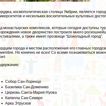
руджа, космополитическая столица Умбрии, является город
иверситетов и нескольких восхитительных культовых досто
д монастырских комплексов, которые сегодня доступны тури
зрождения новое дворянство построило много роскошнейш
стивалями, а также имеет прозвище “Шоколадный город”.
рдцем города и местом расположения его главных городск
vembre. Но конечно не всех! Со всеми познакомиться можн
оит.
одержание:
Собор Сан-Лоренцо
Базилика Сан-Доменико
Церковь Санта-Мария Нуова
Капелла Сан-Северо
Арка Этрусков