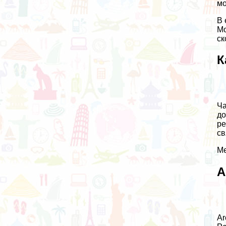
мо
В 
Мо
ск
К
Ча
до
ре
св
Ме
А
Ar