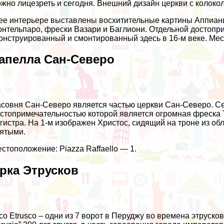
жно лицезреть и сегодня. Внешний дизайн церкви с колоко
ее интерьере выставлены восхитительные картины Аппиани
нтельпаро, фрески Вазари и Баглиони. Отдельной достопри
онструированный и смонтированный здесь в 16-м веке. Мест
апелла Сан-Северо
совня Сан-Северо является частью церкви Сан-Северо. Се
стопримечательностью которой является огромная фреска Tr
гистра. На 1-м изображен Христос, сидящий на троне из об
ятыми.
стоположение: Piazza Raffaello — 1.
рка Этрусков
co Etrusco – одни из 7 ворот в Перуджу во времена этруско