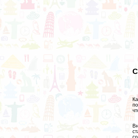
С
Ка
по
чт
Вн
ст
со