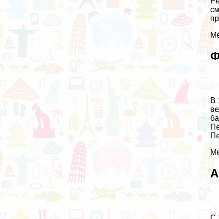
Pe
см
пр
Ме
Ф
В 
ве
ба
Пе
Пе
Ме
А
С 