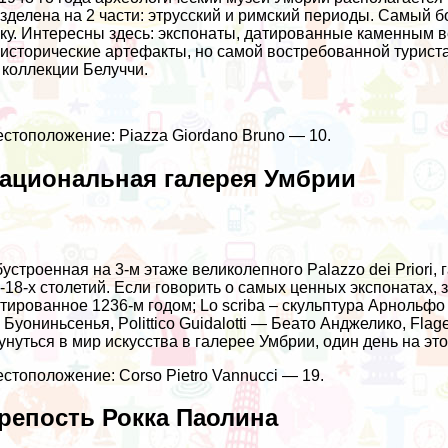
зделена на 2 части: этрусский и римский периоды. Самый 
ку. Интересны здесь: экспонаты, датированные каменным ве
исторические артефакты, но самой востребованной турист
 коллекции Белуччи.
стоположение: Piazza Giordano Bruno — 10.
ациональная галерея Умбрии
устроенная на 3-м этаже великолепного Palazzo dei Priori,
-18-х столетий. Если говорить о самых ценных экспонатах,
тированное 1236-м годом; Lo scriba – скульптура Арнольф
 Буониньсенья, Polittico Guidalotti — Беато Анджелико, Fl
унуться в мир искусства в галерее Умбрии, один день на э
стоположение: Corso Pietro Vannucci — 19.
репость Рокка Паолина