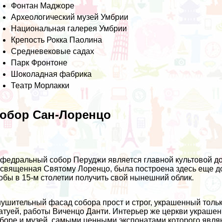
Фонтан Маджоре
Археологический музей Умбрии
Национальная галерея Умбрии
Крепость Рокка Паолина
Средневековые садах
Парк Фронтоне
Шоколадная фабрика
Театр Морлакки
обор Сан-Лоренцо
федральный собор Перуджи является главной культовой до
священная Святому Лоренцо, была построена здесь еще до 
обы в 15-м столетии получить свой нынешний облик.
ушительный фасад собора прост и строг, украшенный толь
атуей, работы Виченцо Данти. Интерьер же церкви украше
боре и музей, самыми ценными экспонатами которого явля