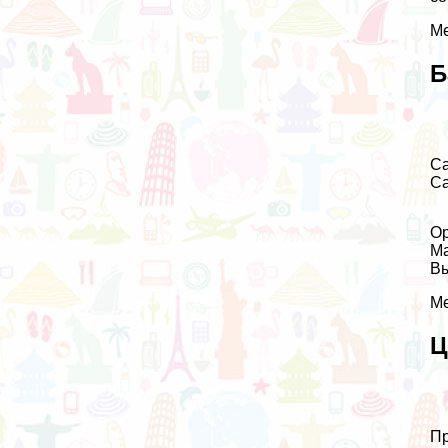
Ме
Б
Са
Са
Ор
Ма
Вы
Ме
Ц
Пр