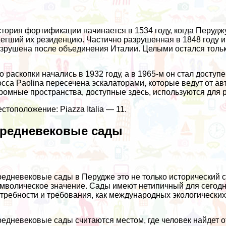
тория фортификации начинается в 1534 году, когда Перудж
егший их резиденцию. Частично разрушенная в 1848 году и
зрушена после объединения Италии. Целыми остался тольк
о раскопки начались в 1932 году, а в 1965-м он стал досту
cca Paolina пересечена эскалаторами, которые ведут от ав
ромные пространства, доступные здесь, используются для 
стоположение: Piazza Italia — 11.
редневековые сады
едневековые сады в Перудже это не только исторический са
мволическое значение. Сады имеют нетипичный для сегодня
требности и требования, как международных экологических 
едневековые сады считаются местом, где человек найдет 