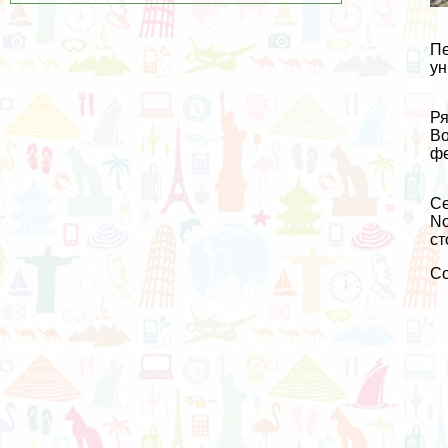
Пе
ун
Ря
Во
фе
Се
No
ст
С