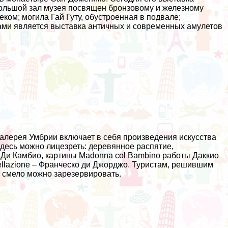
большой зал музея посвящен бронзовому и железному
ком; могила Гай Гуту, обустроенная в подвале;
ами является выставка античных и современных амулетов
 галерея Умбрии включает в себя произведения искусства
 здесь можно лицезреть: деревянное распятие,
о Ди Камбио, картины Madonna col Bambino работы Даккио
agellazione – Франческо ди Джорджо. Туристам, решившим
то смело можно зарезервировать.