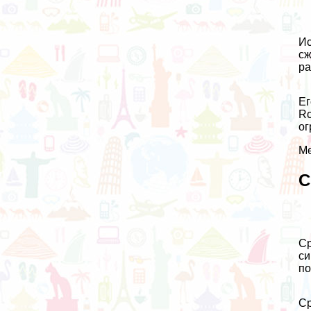
Ис
сж
ра
Ег
Ro
ог
Ме
С
Ср
си
по
Ср