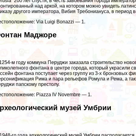
rusia” 200 лет спустя, в честь завоевания города императ
онтированный над аркой, на котором можно увидеть латинск
иказу другого императора, Вибия Требониануса, в период 
стоположение: Via Luigi Bonazzi — 1.
онтан Маджоре
1254-м году коммуна Перуджи заказала строительство ново
ликолепного фонтана в центре города, который украсили 
ссейн фонтана поступает через группу из 3-х бронзовых 
рсонификация Рима и пара рельефов Ромула и Рема, а так
руджи папскому престолу.
стоположение: Piazza IV Novembre — 1.
рхеологический музей Умбрии
1948-го года археологический музей Умбрии располагается