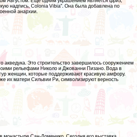
ором Августом. Еще одним украшением является фриз,
ую надпись, Colonia Vibia”. Она была добавлена по
военной анархии.
го акведука. Это строительство завершилось сооружением
своими рельефами Николо и Джованни Пизано. Вода в
фигур женщин, которые поддерживают красивую амфору.
же их матери Сильвии Ри, символизируют верность
 в монастыре Сан-Доменико. Сегодня его выставка