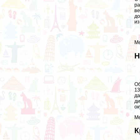
ра
ве
до
из
Ме
Н
Об
13
да
ди
ок
Ме
К