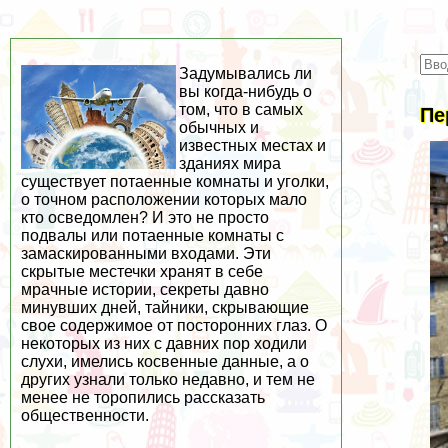
Задумывались ли
вы когда-нибудь о
том, что в самых
Пе
обычных и
известных местах и
зданиях мира
существует потаенные комнаты и уголки,
о точном расположении которых мало
кто осведомлен? И это не просто
подвалы или потаенные комнаты с
замаскированными входами. Эти
скрытые местечки хранят в себе
мрачные истории, секреты давно
минувших дней, тайники, скрывающие
свое содержимое от посторонних глаз. О
некоторых из них с давних пор ходили
слухи, имелись косвенные данные, а о
других узнали только недавно, и тем не
менее не торопились рассказать
общественности.