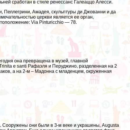
льней сработан в стиле ренессанс Галеаццо Алесси.
, Пеллегрини, Амадея, скульптуры ди Джованни и да
мечательностью церкви является ее орган,
оположение: Via Pinturicchio — 78.
годня она превращена в музей, главной
inita e santi Рафаэля и Перуджино, разделенная на 2
лаков, а на 2-м – Мадонна с младенцем, окруженная
в. Сооружены они были в 3-м веке и украшены, Augusta