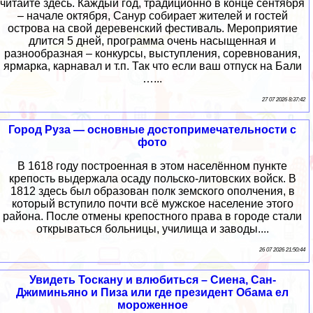
читайте здесь. Каждый год, традиционно в конце сентября
– начале октября, Санур собирает жителей и гостей
острова на свой деревенский фестиваль. Мероприятие
длится 5 дней, программа очень насыщенная и
разнообразная – конкурсы, выступления, соревнования,
ярмарка, карнавал и т.п. Так что если ваш отпуск на Бали
…...
27 07 2026 8:37:42
Город Руза — основные достопримечательности с
фото
В 1618 году построенная в этом населённом пункте
крепость выдержала осаду польско-литовских войск. В
1812 здесь был образован полк земского ополчения, в
который вступило почти всё мужское население этого
района. После отмены крепостного права в городе стали
открываться больницы, училища и заводы....
26 07 2026 21:50:44
Увидеть Тоскану и влюбиться – Сиена, Сан-
Джиминьяно и Пиза или где президент Обама ел
мороженное