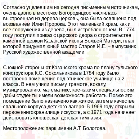
Согласно уцелевшим на сегодня письменным источникам,
очень давно в местечке Богородицкое числилась
выстроенная из дерева церковь, она была освящена под
воззванием Илии Пророка. Этот маленький храм, как и
все сооружения из дерева, был истреблен огнем. В 1774
году поступил приказ с царского двора о строительстве
каменной церкви Казанской иконы Божьей Матери, план
которой придумал юный мастер Старов И.Е. – выпускник
Русской художественной академии.
С южной стороны от Казанского храма по плану тульского
конструктора К.С. Сокольникова в 1784 году было
построено помещение под этническое училище на 2
класса. В нем учили письму, грамоте, вокалу,
музицированию, математике, кое-каким специальностям,
дабы студенты имели возможность работать. Позже это
помещение было назначено как жилое, затем в качестве
спального корпуса детского лагеря. В 1969 году открыли
первое книгохранилище искусств, а с 1971 года начинает
действовать юношеская детская гимназия.
Местоположение: парк имени А.Т. Болотова.