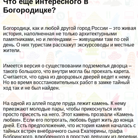
Что еще интересного в
Богородицке?
Богородицк, как и любой другой город России – это живая
история, наполненная не только архитектурными
памятниками, но и легендами — живущими там по сей
день. О них туристам расскажут экскурсоводы и местные
жители.
Имеется версия о существовании подземелья дворца –
такого большого, что внутри могла бы проехать карета.
Считается, что одна из дворцовых дверей ведет к нему.
Но во время восстановительных работ в замке тайный
ход так и не был найден.
На одной из аллей подле пруда лежит камень. К нему
приезжают молодые пары, чтобы прикоснуться или
просто присесть на него. Этот камень прозвали «Камень
любви». Если его потрогать, любовь будет жить до конца
дней. Есть предположение, что история камня началась с
тайных встреч внебрачного сына Екатерины, графа
Бобринского, влюбленного в простую девушку из деревни,