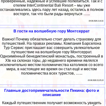
проверенные, надёжные и успевшие полюбиться. Так и с
отелем InterContinental Bali Resort – мы уже
останавливались здесь пару лет назад, остались в полном
восторге, так что были рады вернуться …...
04 08 2026 2:14:31
В гости на волшебную гору Монтсеррат
Важно! Почему обязательно стоит делать страховку для
путешествий. На правах рекламы. Компания Барселона
Тур Сервис приглашает вас совершить увлекательное
путешествие на волшебную гору Монтсеррат.
Одноимённый бенедиктинский монастырь, построенный в
ХIв на склонах горы, до недавнего времени являлся
исключительно местом поломничества католиков со всего
мира, в настоящее же время он стал ещё и местом
поломничества всех туристов, …...
03 08 2026 21:25:19
Главные достопримечательности Пекина: фото и
описание
Каждый путешественник получает возможность увидеть