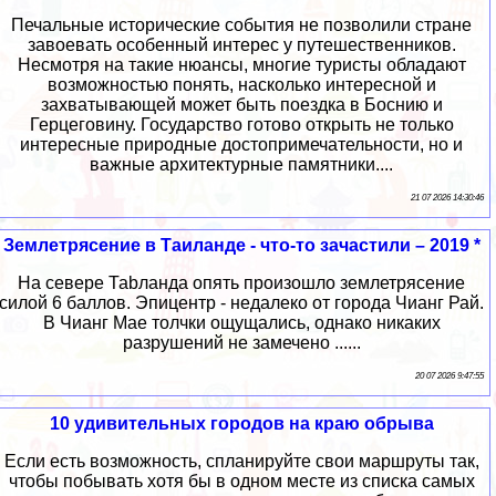
Печальные исторические события не позволили стране
завоевать особенный интерес у путешественников.
Несмотря на такие нюансы, многие туристы обладают
возможностью понять, насколько интересной и
захватывающей может быть поездка в Боснию и
Герцеговину. Государство готово открыть не только
интересные природные достопримечательности, но и
важные архитектурные памятники....
21 07 2026 14:30:46
Землетрясение в Таиланде - что-то зачастили – 2019 *
На севере Таbланда опять произошло землетрясение
силой 6 баллов. Эпицентр - недалеко от города Чианг Рай.
В Чианг Мае толчки ощущались, однако никаких
разрушений не замечено ......
20 07 2026 9:47:55
10 удивительных городов на краю обрыва
Если есть возможность, спланируйте свои маршруты так,
чтобы побывать хотя бы в одном месте из списка самых