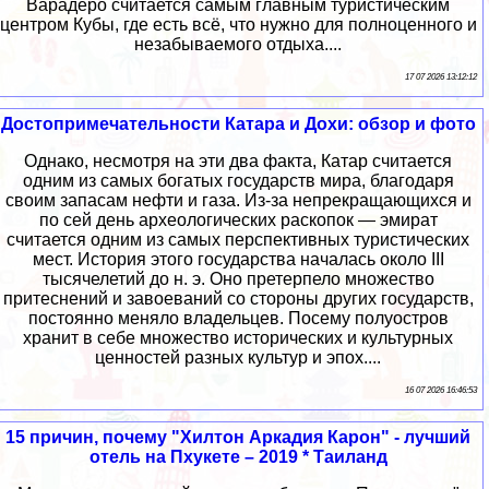
Варадеро считается самым главным туристическим
центром Кубы, где есть всё, что нужно для полноценного и
незабываемого отдыха....
17 07 2026 13:12:12
Достопримечательности Катара и Дохи: обзор и фото
Однако, несмотря на эти два факта, Катар считается
одним из самых богатых государств мира, благодаря
своим запасам нефти и газа. Из-за непрекращающихся и
по сей день археологических раскопок — эмират
считается одним из самых перспективных туристических
мест. История этого государства началась около III
тысячелетий до н. э. Оно претерпело множество
притеснений и завоеваний со стороны других государств,
постоянно меняло владельцев. Посему полуостров
хранит в себе множество исторических и культурных
ценностей разных культур и эпох....
16 07 2026 16:46:53
15 причин, почему "Хилтон Аркадия Карон" - лучший
отель на Пхукете – 2019 * Таиланд