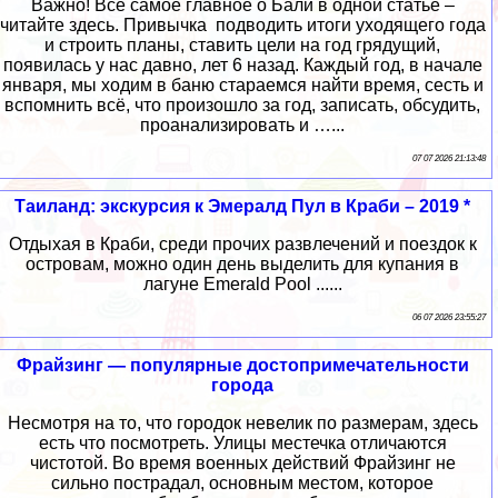
Важно! Всё самое главное о Бали в одной статье –
читайте здесь. Привычка подводить итоги уходящего года
и строить планы, ставить цели на год грядущий,
появилась у нас давно, лет 6 назад. Каждый год, в начале
января, мы ходим в баню стараемся найти время, сесть и
вспомнить всё, что произошло за год, записать, обсудить,
проанализировать и …...
07 07 2026 21:13:48
Таиланд: экскурсия к Эмералд Пул в Краби – 2019 *
Отдыхая в Краби, среди прочих развлечений и поездок к
островам, можно один день выделить для купания в
лагуне Emerald Pool ......
06 07 2026 23:55:27
Фрайзинг — популярные достопримечательности
города
Несмотря на то, что городок невелик по размерам, здесь
есть что посмотреть. Улицы местечка отличаются
чистотой. Во время военных действий Фрайзинг не
сильно пострадал, основным местом, которое