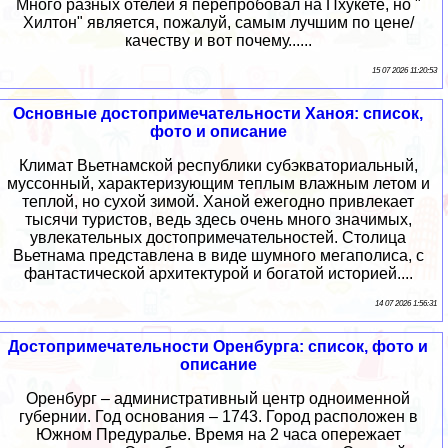
Много разных отелей я перепробовал на Пхукете, но "
Хилтон" является, пожалуй, самым лучшим по цене/
качеству и вот почему......
15 07 2026 11:20:53
Основные достопримечательности Ханоя: список,
фото и описание
Климат Вьетнамской республики субэкваториальный,
муссонный, характеризующим теплым влажным летом и
теплой, но сухой зимой. Ханой ежегодно привлекает
тысячи туристов, ведь здесь очень много значимых,
увлекательных достопримечательностей. Столица
Вьетнама представлена в виде шумного мегаполиса, с
фантастической архитектурой и богатой историей....
14 07 2026 1:56:31
Достопримечательности Оренбурга: список, фото и
описание
Оренбург – административный центр одноименной
губернии. Год основания – 1743. Город расположен в
Южном Предуралье. Время на 2 часа опережает