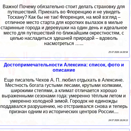
Важно! Почему обязательно стоит делать страховку для
путешествий. Приехать во Флоренцию и не увидеть
Тоскану? Как бы не так! Флоренция, на мой взгляд –
отличное место старта для коротких вылазок в милые
старинные города и деревушки на один день и идеальное
место для путешествий по ближайшим окрестностям, с
целью насладиться здешней природой – вдоволь
насмотреться …...
25 07 2026 14:39:54
Достопримечательности Алексина: список, фото и
описание
Еще писатель Чехов А. П. любил отдыхать в Алексине.
Местность богата густыми лесами, крутыми холмами,
широкими степями, а климат отличается хорошо
выраженными сезонами года: умеренно тёплым летом и
умеренно холодной зимой. Городок не единожды
поддавался разрушению, но отстраивался снова и теперь
признан одним из исторических центров России....
24 07 2026 18:24:13