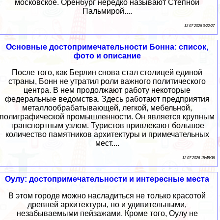
московское. Оренбург нередко называют Степной
Пальмирой....
13 07 2026 0:22:27
Основные достопримечательности Бонна: список,
фото и описание
После того, как Берлин снова стал столицей единой
страны, Бонн не утратил роли важного политического
центра. В нем продолжают работу некоторые
федеральные ведомства. Здесь работают предприятия
металлообрабатывающей, легкой, мебельной,
полиграфической промышленности. Он является крупным
транспортным узлом. Туристов привлекают большое
количество памятников архитектуры и примечательных
мест....
12 07 2026 15:48:36
Оулу: достопримечательности и интересные места
В этом городе можно насладиться не только красотой
древней архитектуры, но и удивительными,
незабываемыми пейзажами. Кроме того, Оулу не