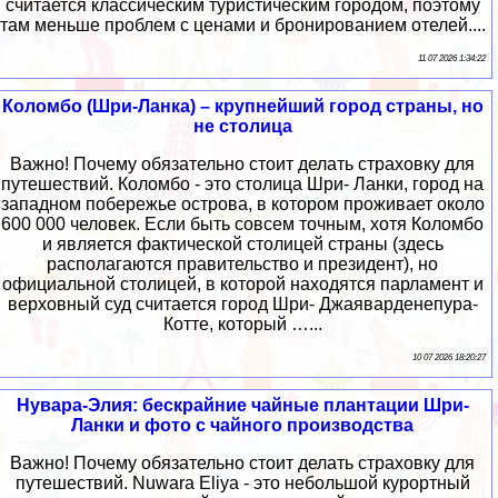
считается классическим туристическим городом, поэтому
там меньше проблем с ценами и бронированием отелей....
11 07 2026 1:34:22
Коломбо (Шри-Ланка) – крупнейший город страны, но
не столица
Важно! Почему обязательно стоит делать страховку для
путешествий. Коломбо - это столица Шри- Ланки, город на
западном побережье острова, в котором проживает около
600 000 человек. Если быть совсем точным, хотя Коломбо
и является фактической столицей страны (здесь
располагаются правительство и президент), но
официальной столицей, в которой находятся парламент и
верховный суд считается город Шри- Джаяварденепура-
Котте, который …...
10 07 2026 18:20:27
Нувара-Элия: бескрайние чайные плантации Шри-
Ланки и фото с чайного производства
Важно! Почему обязательно стоит делать страховку для
путешествий. Nuwara Eliya - это небольшой курортный