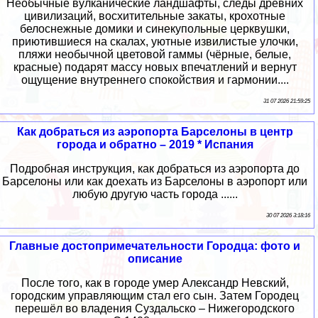
Необычные вулканические ландшафты, следы древних
цивилизаций, восхитительные закаты, крохотные
белоснежные домики и синекупольные церквушки,
приютившиеся на скалах, уютные извилистые улочки,
пляжи необычной цветовой гаммы (чёрные, белые,
красные) подарят массу новых впечатлений и вернут
ощущение внутреннего спокойствия и гармонии....
31 07 2026 21:59:25
Как добраться из аэропорта Барселоны в центр
города и обратно – 2019 * Испания
Подробная инструкция, как добраться из аэропорта до
Барселоны или как доехать из Барселоны в аэропорт или
любую другую часть города ......
30 07 2026 3:18:16
Главные достопримечательности Городца: фото и
описание
После того, как в городе умер Александр Невский,
городским управляющим стал его сын. Затем Городец
перешёл во владения Суздальско – Нижегородского