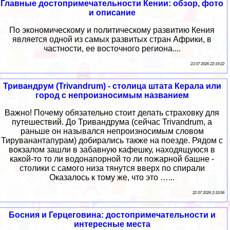
Главные достопримечательности Кении: обзор, фото
и описание
По экономическому и политическому развитию Кения
является одной из самых развитых стран Африки, в
частности, ее восточного региона....
23 07 2026 22:19:22
Тривандрум (Trivandrum) - столица штата Керала или
город с непроизносимым названием
Важно! Почему обязательно стоит делать страховку для
путешествий. До Тривандрума (сейчас Trivandrum, а
раньше он назывался непроизносимым словом
Тируванантапурам) добирались также на поезде. Рядом с
вокзалом зашли в забавную кафешку, находящуюся в
какой-то то ли водонапорной то ли пожарной башне -
столики с самого низа тянутся вверх по спирали
Оказалось к тому же, что это …...
22 07 2026 2:33:56
Босния и Герцеговина: достопримечательности и
интересные места