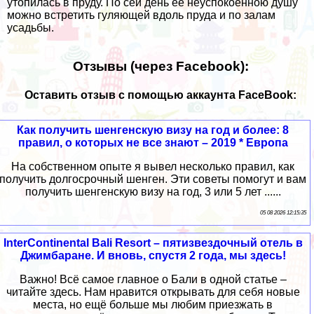
утопилась в пруду. По сей день ее неуспокоенною душу
можно встретить гуляющей вдоль пруда и по залам
усадьбы.
Отзывы (через Facebook):
Оставить отзыв с помощью аккаунта FaceBook:
Как получить шенгенскую визу на год и более: 8
правил, о которых не все знают – 2019 * Европа
На собственном опыте я вывел несколько правил, как
получить долгосрочный шенген. Эти советы помогут и вам
получить шенгенскую визу на год, 3 или 5 лет ......
05 08 2026 12:15:35
InterContinental Bali Resort – пятизвездочный отель в
Джимбаране. И вновь, спустя 2 года, мы здесь!
Важно! Всё самое главное о Бали в одной статье –
читайте здесь. Нам нравится открывать для себя новые
места, но ещё больше мы любим приезжать в