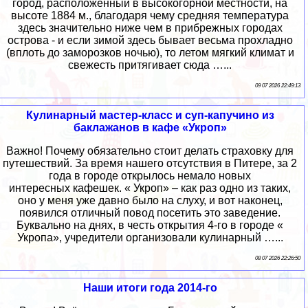
город, расположенный в высокогорной местности, на
высоте 1884 м., благодаря чему средняя температура
здесь значительно ниже чем в прибрежных городах
острова - и если зимой здесь бывает весьма прохладно
(вплоть до заморозков ночью), то летом мягкий климат и
свежесть притягивает сюда …...
09 07 2026 22:49:13
Кулинарный мастер-класс и суп-капучино из
баклажанов в кафе «Укроп»
Важно! Почему обязательно стоит делать страховку для
путешествий. За время нашего отсутствия в Питере, за 2
года в городе открылось немало новых
интересных кафешек. « Укроп» – как раз одно из таких,
оно у меня уже давно было на слуху, и вот наконец,
появился отличный повод посетить это заведение.
Буквально на днях, в честь открытия 4-го в городе «
Укропа», учредители организовали кулинарный …...
08 07 2026 22:26:50
Наши итоги года 2014-го