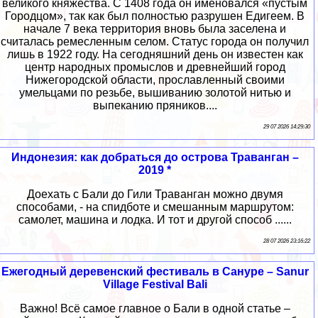
великого княжества. С 1408 года он именовался «пустым
Городцом», так как был полностью разрушен Едигеем. В
начале 7 века территория вновь была заселена и
считалась ремесленным селом. Статус города он получил
лишь в 1922 году. На сегодняшний день он известен как
центр народных промыслов и древнейший город
Нижегородской области, прославленный своими
умельцами по резьбе, вышиванию золотой нитью и
выпеканию пряников....
29 07 2026 14:29:30
Индонезия: как добраться до острова Траванган –
2019 *
Доехать с Бали до Гили Траванган можно двумя
способами, - на спидботе и смешанным маршрутом:
самолет, машина и лодка. И тот и другой способ ......
28 07 2026 23:16:22
Ежегодный деревенский фестиваль в Сануре – Sanur
Village Festival Bali
Важно! Всё самое главное о Бали в одной статье –