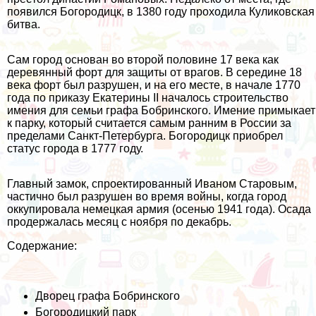
появился Богородицк, в 1380 году проходила Куликовская
битва.
Сам город основан во второй половине 17 века как
деревянный форт для защиты от врагов. В середине 18
века форт был разрушен, и на его месте, в начале 1770
года по приказу Екатерины II началось строительство
имения для семьи графа Бобринского. Имение примыкает
к парку, который считается самым ранним в России за
пределами Санкт-Петербурга. Богородицк приобрел
статус города в 1777 году.
Главный замок, спроектированный Иваном Старовым,
частично был разрушен во время войны, когда город
оккупировала немецкая армия (осенью 1941 года). Осада
продержалась месяц с ноября по декабрь.
Содержание:
Дворец графа Бобринского
Богородицкий парк