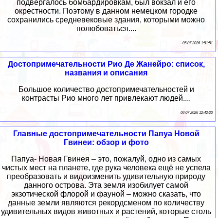
подвергалось бомбардировкам, был вокзал и его
окрестности. Поэтому в данном немецком городке
сохранились средневековые здания, которыми можно
полюбоваться....
05 07 2026 1:51:51
Достопримечательности Рио Де Жанейро: список,
названия и описания
Большое количество достопримечательностей и
контрасты Рио много лет привлекают людей....
04 07 2026 12:42:20
Главные достопримечательности Папуа Новой
Гвинеи: обзор и фото
Папуа- Новая Гвинея – это, пожалуй, одно из самых
чистых мест на планете, где рука человека ещё не успела
преобразовать и видоизменить удивительную природу
данного острова. Эта земля изобилует самой
экзотической флорой и фауной – можно сказать, что
данные земли являются рекордсменом по количеству
удивительных видов животных и растений, которые столь