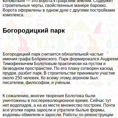
колокольня — это ворота к графским землям. Содержит
строительные черты, свойственные манере барокко.
Ворота оформлены в одном духе с другими постройками
комплекса.
Богородицкий парк
Богородицкий парк считается обязательной частью
имения графа Бобринского. Парк формировался Андреем
Тимофеевичем Болотовым практически на пустом и
безводном пространстве. По его плану сотворен каскад
прудов, разбит парк. В строительстве принимало участие
около 250 человек. Ко всему этому, агроном был
писателем, философом, и учёным.
К сожалению, многие творения Болотова были
уничтожены в послереволюционное время. Сейчас тут
нет водопадов, а на их месте множество построек. Почти
все уголки парка заросли и утратили былые формы,
водоемы обмелели и заросли. Работы по реконструкции