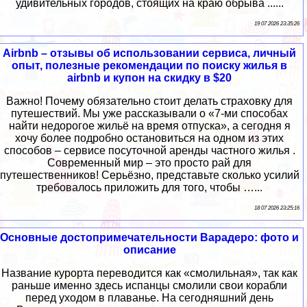
удивительных городов, стоящих на краю обрыва ......
19 07 2026 23:35:26
Airbnb – отзывы об использовании сервиса, личный
опыт, полезные рекомендации по поиску жилья в
airbnb и купон на скидку в $20
Важно! Почему обязательно стоит делать страховку для
путешествий. Мы уже рассказывали о «7-ми способах
найти недорогое жильё на время отпуска», а сегодня я
хочу более подробно остановиться на одном из этих
способов – сервисе посуточной аренды частного жилья .
Современный мир – это просто рай для
путешественников! Серьёзно, представьте сколько усилий
требовалось приложить для того, чтобы …...
18 07 2026 23:25:16
Основные достопримечательности Варадеро: фото и
описание
Название курорта переводится как «смолильная», так как
раньше именно здесь испанцы смолили свои корабли
перед уходом в плаванье. На сегодняшний день