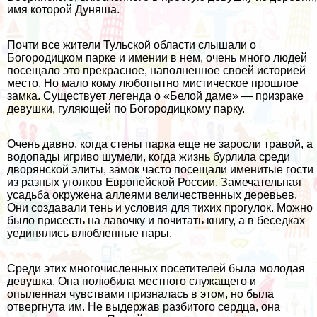
имя которой Дуняша.
Почти все жители Тульской области слышали о
Богородицком парке и имении в нем, очень много людей
посещало это прекрасное, наполненное своей историей
место. Но мало кому любопытно мистическое прошлое
замка. Существует легенда о «Белой даме» — призраке
девушки, гуляющей по Богородицкому парку.
Очень давно, когда стены парка еще не заросли травой, а
водопады игриво шумели, когда жизнь бурлила среди
дворянской элиты, замок часто посещали именитые гости
из разных уголков Европейской России. Замечательная
усадьба окружена аллеями величественных деревьев.
Они создавали тень и условия для тихих прогулок. Можно
было присесть на лавочку и почитать книгу, а в беседках
уединялись влюбленные пары.
Среди этих многочисленных посетителей была молодая
девушка. Она полюбила местного служащего и
опыленная чувствами призналась в этом, но была
отвергнута им. Не выдержав разбитого сердца, она