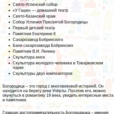
Свято-Успенский собор
«У Гаши» — домашний театр
Свято-Казанский храм
Собор Успения Пресвятой Богородицы
Первый детский театр
Памятник Екатерине II
Сахарозавод Бобринского
Баня сахарозавода Бобринских
Памятник В.И. Ленину
Скульптура юнги
Скульптура молодого человека в Товарковском
парке
Скульптуры двух композиторов
Богородицк – это город с многовековой историей. Он
находится на берегу реки Упёрты. Посетив его, можно
окунуться в романтику 18 века, увидеть интересные места
и памятники.
Главная достопримечательность Богородицка – имение