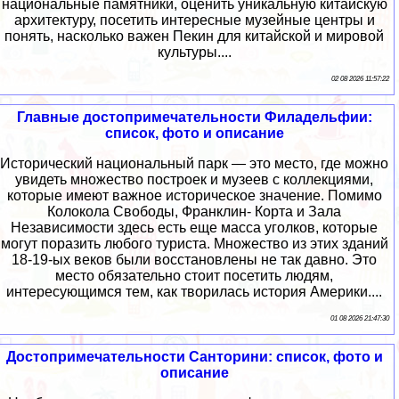
национальные памятники, оценить уникальную китайскую
архитектуру, посетить интересные музейные центры и
понять, насколько важен Пекин для китайской и мировой
культуры....
02 08 2026 11:57:22
Главные достопримечательности Филадельфии:
список, фото и описание
Исторический национальный парк — это место, где можно
увидеть множество построек и музеев с коллекциями,
которые имеют важное историческое значение. Помимо
Колокола Свободы, Франклин- Корта и Зала
Независимости здесь есть еще масса уголков, которые
могут поразить любого туриста. Множество из этих зданий
18-19-ых веков были восстановлены не так давно. Это
место обязательно стоит посетить людям,
интересующимся тем, как творилась история Америки....
01 08 2026 21:47:30
Достопримечательности Санторини: список, фото и
описание