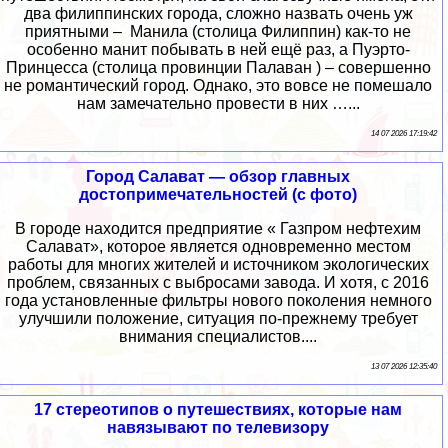
два филиппинских города, сложно назвать очень уж
приятными – Манила (столица Филиппин) как-то не
особенно манит побывать в ней ещё раз, а Пуэрто-
Принцесса (столица провинции Палаван ) – совершенно
не романтический город. Однако, это вовсе не помешало
нам замечательно провести в них …...
14 07 2026 17:19:42
Город Салават — обзор главных
достопримечательностей (с фото)
В городе находится предприятие « Газпром нефтехим
Салават», которое является одновременно местом
работы для многих жителей и источником экологических
проблем, связанных с выбросами завода. И хотя, с 2016
года установленные фильтры нового поколения немного
улучшили положение, ситуация по-прежнему требует
внимания специалистов....
13 07 2026 12:35:40
17 стереотипов о путешествиях, которые нам
навязывают по телевизору