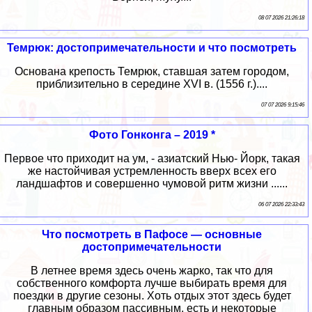
08 07 2026 21:26:18
Темрюк: достопримечательности и что посмотреть
Основана крепость Темрюк, ставшая затем городом,
приблизительно в середине XVI в. (1556 г.)....
07 07 2026 9:15:46
Фото Гонконга – 2019 *
Первое что приходит на ум, - азиатский Нью- Йорк, такая
же настойчивая устремленность вверх всех его
ландшафтов и совершенно чумовой ритм жизни ......
06 07 2026 22:33:43
Что посмотреть в Пафосе — основные
достопримечательности
В летнее время здесь очень жарко, так что для
собственного комфорта лучше выбирать время для
поездки в другие сезоны. Хоть отдых этот здесь будет
главным образом пассивным, есть и некоторые