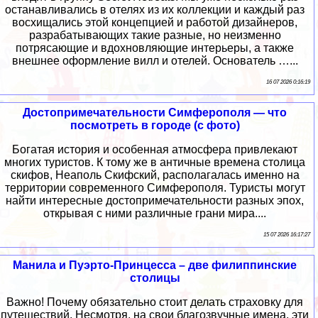
останавливались в отелях из их коллекции и каждый раз
восхищались этой концепцией и работой дизайнеров,
разрабатывающих такие разные, но неизменно
потрясающие и вдохновляющие интерьеры, а также
внешнее оформление вилл и отелей. Основатель …...
16 07 2026 0:16:19
Достопримечательности Симферополя — что
посмотреть в городе (с фото)
Богатая история и особенная атмосфера привлекают
многих туристов. К тому же в античные времена столица
скифов, Неаполь Скифский, располагалась именно на
территории современного Симферополя. Туристы могут
найти интересные достопримечательности разных эпох,
открывая с ними различные грани мира....
15 07 2026 16:17:27
Манила и Пуэрто-Принцесса – две филиппинские
столицы
Важно! Почему обязательно стоит делать страховку для
путешествий. Несмотря, на свои благозвучные имена, эти