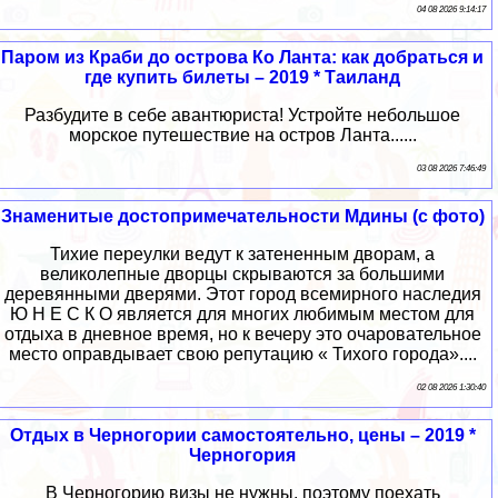
04 08 2026 9:14:17
Паром из Краби до острова Ко Ланта: как добраться и
где купить билеты – 2019 * Таиланд
Разбудите в себе авантюриста! Устройте небольшое
морское путешествие на остров Ланта......
03 08 2026 7:46:49
Знаменитые достопримечательности Мдины (с фото)
Тихие переулки ведут к затененным дворам, а
великолепные дворцы скрываются за большими
деревянными дверями. Этот город всемирного наследия
Ю Н Е С К О является для многих любимым местом для
отдыха в дневное время, но к вечеру это очаровательное
место оправдывает свою репутацию « Тихого города»....
02 08 2026 1:30:40
Отдых в Черногории самостоятельно, цены – 2019 *
Черногория
В Черногорию визы не нужны, поэтому поехать