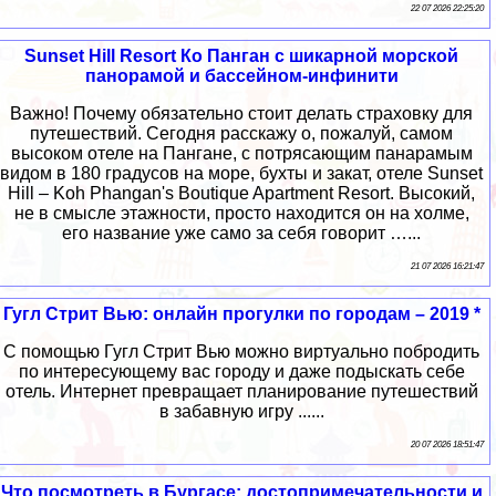
22 07 2026 22:25:20
Sunset Hill Resort Ко Панган с шикарной морской
панорамой и бассейном-инфинити
Важно! Почему обязательно стоит делать страховку для
путешествий. Сегодня расскажу о, пожалуй, самом
высоком отеле на Пангане, с потрясающим панарамым
видом в 180 градусов на море, бухты и закат, отеле Sunset
Hill – Koh Phangan's Boutique Apartment Resort. Высокий,
не в смысле этажности, просто находится он на холме,
его название уже само за себя говорит …...
21 07 2026 16:21:47
Гугл Стрит Вью: онлайн прогулки по городам – 2019 *
С помощью Гугл Стрит Вью можно виртуально побродить
по интересующему вас городу и даже подыскать себе
отель. Интернет превращает планирование путешествий
в забавную игру ......
20 07 2026 18:51:47
Что посмотреть в Бургасе: достопримечательности и