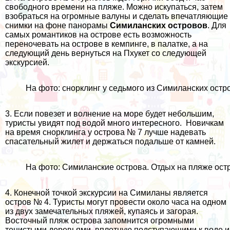
свободного времени на пляже. Можно искупаться, затем
взобраться на огромные валуны и сделать впечатляющие
снимки на фоне панорамы
Симиланских островов
. Для
самых романтиков на острове есть возможность
переночевать на острове в кемпинге, в палатке, а на
следующий день вернуться на Пхукет со следующей
экскурсией.
На фото: снорклинг у седьмого из Симиланских остр
3. Если повезет и волнение на море будет небольшим,
туристы
увидят под водой много интересного. Новичкам
на время снорклинга у острова № 7 лучше надевать
спасательный жилет и держаться подальше от камней.
На фото: Симиланские острова. Отдых на пляже ост
4. Конечной точкой экскурсии на Симиланы является
остров № 4. Туристы могут провести около часа на одном
из двух замечательных пляжей, купаясь и загорая.
Восточный пляж острова запомнится огромными
тенистыми деревьями, вплотную подступающими к воде и