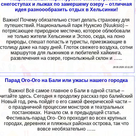
снегоступах и лыжах по замершему озеру – отличная
идея разноообразить отдых в Хельсинки!
Важно! Почему обязательно стоит делать страховку для
путешествий. Национальный парк Нууксио (Nuuksio) –
потрясающее природное местечко, которое облюбовали
не только жители Хельсинки и Эспоо, сюда, на лоно
природы, спешат попасть и туристы, приезжающие в
столицу даже на пару дней. Глоток свежего воздуха, сотни
маршрутов для лыжников и любителей хайкинга,
развлечения на озере, горнолыжный склон и …...
28 06 2026 10:11:20
Парад Ого-Ого на Бали или ужасы нашего городка
Важно! Всё самое главное о Бали в одной статье –
читайте здесь. Сегодня я продолжу рассказ про балийский
Новый год, речь пойдёт о его самой феерической части –
о праздничной процессии монстров и театральных
постановках. Начало см. в предыдущей статье.
Фестиваль-парад Ого- Ого проходит во всех крупных
городах, деревнях и пляжных районах острова, так что
вовсе необязательно …...