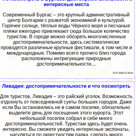
интересные места
Современный Бургас – это крупный административный
центр Болгарии с развитой экономикой и культурой.
Горячее солнце, тёплые воды Чёрного моря и песчаные
пляжи ежегодно привлекают сюда большое количество
туристов. В городе можно обозреть многочисленные
достопримечательности, здесь систематически
проводятся различные крупные фестивали, в том числе и
международные. Помимо всего прочего близ города
расположены интригующие природные
достопримечательности....
19 07 2026 21:30:24
Ливадия: достопримечательности и что посмотреть
Для туристов, Ливадия – это райский уголок. Возможность
отдохнуть от повседневной суеты больших городов. Даже
если Вы остановились не в самом поселке, обязательно
выделите день для посещения этого курорта. Этот
небольшой поселок собрал в себе много
достопримечательностей. Туристам здесь будет очень
интересно. Вы сможете увидеть интересные экспонаты,
нагуляться по окрестностям парка, сделать много