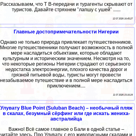
Рассказываем, что Т В-передачи и турагенты скрывают от
туристов. Давайте стряхнем "лапшу с ушей" ......
12 07 2026 16:45:27
Главные достопримечательности Нигерии
Однако не только природа привлекает путешественников.
Многие путешественники получают возможность в полной
мере насладиться объектами, которые обладают
культурным и историческим значением. Несмотря на то,
что некоторые регионы Нигерии страдают от серьезного
недостатка электроэнергии, плохого качества дорог и
грязной питьевой воды, туристы могут провести
незабываемое путешествие и в полной мере насладиться
приключением....
11 07 2026 15:16:24
Улувату Blue Point (Suluban Beach) – необычный пляж
в скалах, безумный сёрфинг или где искать жениха-
австралийца
Важно! Всё самое главное о Бали в одной статье –
читайте здесь. Про Улувату, с его живописными скалами и