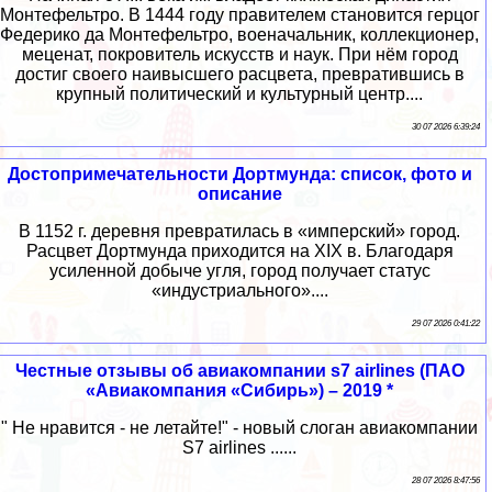
Монтефельтро. В 1444 году правителем становится герцог
Федерико да Монтефельтро, военачальник, коллекционер,
меценат, покровитель искусств и наук. При нём город
достиг своего наивысшего расцвета, превратившись в
крупный политический и культурный центр....
30 07 2026 6:39:24
Достопримечательности Дортмунда: список, фото и
описание
В 1152 г. деревня превратилась в «имперский» город.
Расцвет Дортмунда приходится на XIX в. Благодаря
усиленной добыче угля, город получает статус
«индустриального»....
29 07 2026 0:41:22
Честные отзывы об авиакомпании s7 airlines (ПАО
«Авиакомпания «Сибирь») – 2019 *
" Не нравится - не летайте!" - новый слоган авиакомпании
S7 airlines ......
28 07 2026 8:47:56