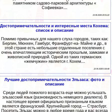
памятником садово-парковой архитектуры «
Софиевка»....
23 06 2026 20:51:22
Достопримечательности и интересные места Кохема:
список и описание
Помимо привычных для нашего слуха городов, таких как:
Берлин, Мюнхен, Гамбург, Франкфурт-на- Майне и др., в
этой стране есть небольшие отдаленные поселения с
очень впечатляющим историческим прошлым, замками и
живописной природой. Одной из таких германских
«жемчужин» является г. Кохем....
22 06 2026 0:36:48
Лучшие достопримечательности Эльзаса: фото и
описание
Среди людей пожилого возраста еще можно услышать
эльзасский язык (разновидность немецкого диалекта). В
настоящее время официально признанным языком
является французский. Крупнейший город — Страсбург.
Посетить Эльзас можно в любое время года и вас всегда