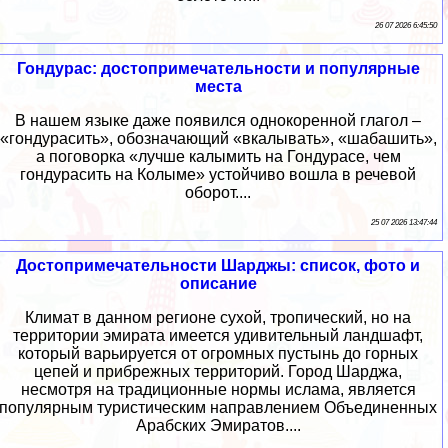
26 07 2026 6:45:50
Гондурас: достопримечательности и популярные
места
В нашем языке даже появился однокоренной глагол –
«гондурасить», обозначающий «вкалывать», «шабашить»,
а поговорка «лучше калымить на Гондурасе, чем
гондурасить на Колыме» устойчиво вошла в речевой
оборот....
25 07 2026 13:47:44
Достопримечательности Шарджы: список, фото и
описание
Климат в данном регионе сухой, тропический, но на
территории эмирата имеется удивительный ландшафт,
который варьируется от огромных пустынь до горных
цепей и прибрежных территорий. Город Шарджа,
несмотря на традиционные нормы ислама, является
популярным туристическим направлением Объединенных
Арабских Эмиратов....