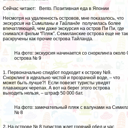
Сейчас читают:
Bento. Позитивная еда в Японии
Несмотря на удаленность островов, мне показалось, что
экскурсия на Симиланы в Тайланде
получилась более
впечатляющей, чем даже экскурсия на
остров Пи Пи, где
снимался фильм “Пляж”
. Семиланские острова еще не так
раскручены как прочие
острова Тайланда
.
На фото: экскурсия начинается со снорклинга около
острова № 9
1. Первоначально спидбот подходит к острову №9.
Снорклинг в идеально чистой и прозрачной воде, – что
может быть лучше?! Если повезет туристы увидят
плавающих черепах. А вот на берег этого острова
выходить нельзя, – штраф 50 000 бат.
На фото: замечательный пляж с валунами на Симил
№ 8
2. На острове № 8 туристов ждет горячий обед и час