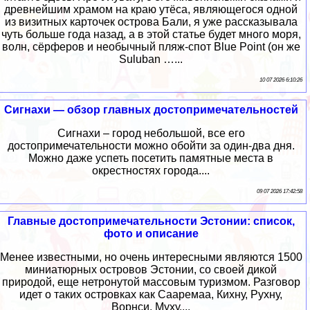
древнейшим храмом на краю утёса, являющегося одной
из визитных карточек острова Бали, я уже рассказывала
чуть больше года назад, а в этой статье будет много моря,
волн, сёрферов и необычный пляж-спот Blue Point (он же
Suluban …...
10 07 2026 6:10:26
Сигнахи — обзор главных достопримечательностей
Сигнахи – город небольшой, все его
достопримечательности можно обойти за один-два дня.
Можно даже успеть посетить памятные места в
окрестностях города....
09 07 2026 17:42:58
Главные достопримечательности Эстонии: список,
фото и описание
Менее известными, но очень интересными являются 1500
миниатюрных островов Эстонии, со своей дикой
природой, еще нетронутой массовым туризмом. Разговор
идет о таких островках как Сааремаа, Кихну, Рухну,
Ворнси, Муху....