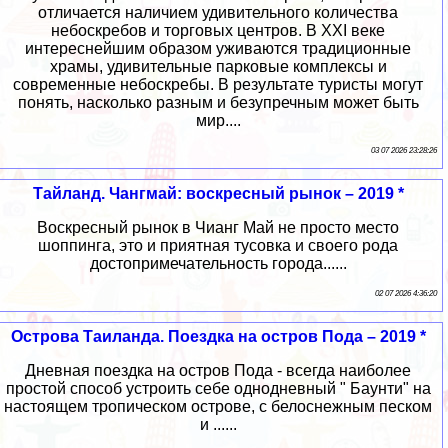
отличается наличием удивительного количества
небоскребов и торговых центров. В XXI веке
интереснейшим образом уживаются традиционные
храмы, удивительные парковые комплексы и
современные небоскребы. В результате туристы могут
понять, насколько разным и безупречным может быть
мир....
03 07 2026 23:28:26
Тайланд. Чангмай: воскресный рынок – 2019 *
Воскресный рынок в Чианг Май не просто место
шоппинга, это и приятная тусовка и своего рода
достопримечательность города......
02 07 2026 4:36:20
Острова Таиланда. Поездка на остров Пода – 2019 *
Дневная поездка на остров Пода - всегда наиболее
простой способ устроить себе однодневный " Баунти" на
настоящем тропическом острове, с белоснежным песком
и ......