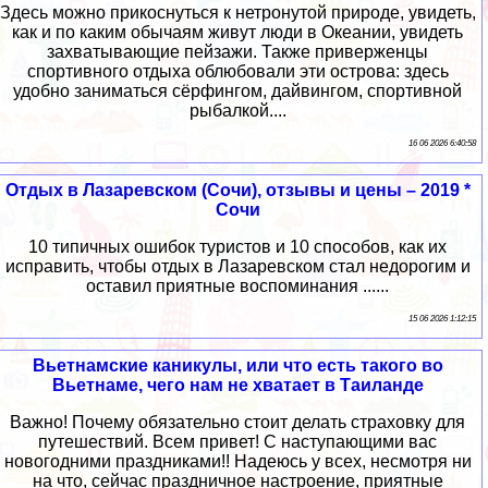
Здесь можно прикоснуться к нетронутой природе, увидеть,
как и по каким обычаям живут люди в Океании, увидеть
захватывающие пейзажи. Также приверженцы
спортивного отдыха облюбовали эти острова: здесь
удобно заниматься сёрфингом, дайвингом, спортивной
рыбалкой....
16 06 2026 6:40:58
Отдых в Лазаревском (Сочи), отзывы и цены – 2019 *
Сочи
10 типичных ошибок туристов и 10 способов, как их
исправить, чтобы отдых в Лазаревском стал недорогим и
оставил приятные воспоминания ......
15 06 2026 1:12:15
Вьетнамские каникулы, или что есть такого во
Вьетнаме, чего нам не хватает в Таиланде
Важно! Почему обязательно стоит делать страховку для
путешествий. Всем привет! С наступающими вас
новогодними праздниками!! Надеюсь у всех, несмотря ни
на что, сейчас праздничное настроение, приятные