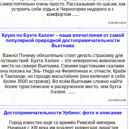
самостоятельно очень просто. Рассказываю по шагам, как
устроить себе отдых в Черногории недорого и с
комфортом ......
01 08 2026 3:20:18
Круиз по Бухте Халонг – наши впечатления от самой
популярной природной достопримечательности
Вьетнама
Важно! Почему обязательно стоит делать страховку для
путешествий. Бухта Халонг – это невероятно живописное
место на севере Вьетнама. Своими карстовыми скалами
она похожа на Эль- Нидо на Филиппинах и, отчасти, Краби
в Таиланде, но гораздо масштабнее (она включает в себя
более 3000 островов). Во всём Вьетнаме сложно найти
более туристическое и раскрученное место, чем бухта
Халонг. …...
31 07 2026 5:12:48
Достопримечательности Урбино: фото и описание
Город известен ещё со времён Римской империи.
Начиная с XIII века им владеет княжеская династия