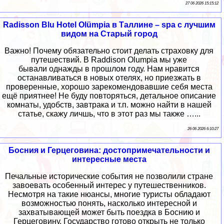
27 06 2026 15:15:12
Radisson Blu Hotel Olümpia в Таллине – spa с лучшим
видом на Старый город
Важно! Почему обязательно стоит делать страховку для
путешествий. В Raddison Olumpia мы уже
бывали однажды в прошлом году. Нам нравится
останавливаться в новых отелях, но приезжать в
проверенные, хорошо зарекомендовавшие себя места
ещё приятнее! Не буду повторяться, детальное описание
комнаты, удобств, завтрака и т.п. можно найти в нашей
статье, скажу личшь, что в этот раз мы также …...
26 06 2026 6:10:27
Босния и Герцеговина: достопримечательности и
интересные места
Печальные исторические события не позволили стране
завоевать особенный интерес у путешественников.
Несмотря на такие нюансы, многие туристы обладают
возможностью понять, насколько интересной и
захватывающей может быть поездка в Боснию и
Герцеговину. Государство готово открыть не только