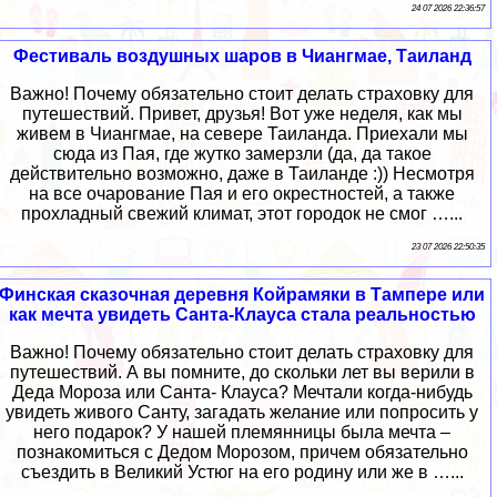
24 07 2026 22:36:57
Фестиваль воздушных шаров в Чиангмае, Таиланд
Важно! Почему обязательно стоит делать страховку для
путешествий. Привет, друзья! Вот уже неделя, как мы
живем в Чиангмае, на севере Таиланда. Приехали мы
сюда из Пая, где жутко замерзли (да, да такое
действительно возможно, даже в Таиланде :)) Несмотря
на все очарование Пая и его окрестностей, а также
прохладный свежий климат, этот городок не смог …...
23 07 2026 22:50:35
Финская сказочная деревня Койрамяки в Тампере или
как мечта увидеть Санта-Клауса стала реальностью
Важно! Почему обязательно стоит делать страховку для
путешествий. А вы помните, до скольки лет вы верили в
Деда Мороза или Санта- Клауса? Мечтали когда-нибудь
увидеть живого Санту, загадать желание или попросить у
него подарок? У нашей племянницы была мечта –
познакомиться с Дедом Морозом, причем обязательно
съездить в Великий Устюг на его родину или же в …...