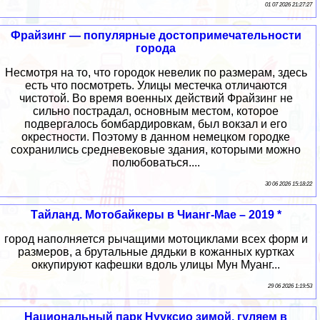
01 07 2026 21:27:27
Фрайзинг — популярные достопримечательности
города
Несмотря на то, что городок невелик по размерам, здесь
есть что посмотреть. Улицы местечка отличаются
чистотой. Во время военных действий Фрайзинг не
сильно пострадал, основным местом, которое
подвергалось бомбардировкам, был вокзал и его
окрестности. Поэтому в данном немецком городке
сохранились средневековые здания, которыми можно
полюбоваться....
30 06 2026 15:18:22
Тайланд. Мотобайкеры в Чианг-Мае – 2019 *
город наполняется рычащими мотоциклами всех форм и
размеров, а брутальные дядьки в кожанных куртках
оккупируют кафешки вдоль улицы Мун Муанг...
29 06 2026 1:19:53
Национальный парк Нууксио зимой, гуляем в