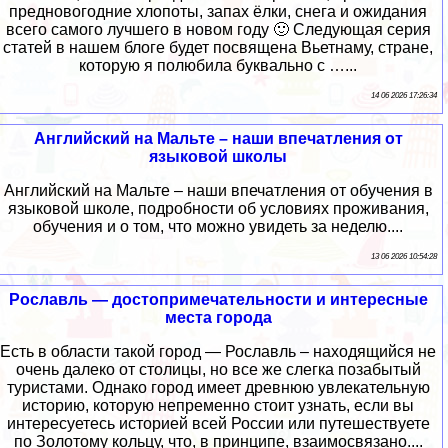
предновогодние хлопоты, запах ёлки, снега и ожидания
всего самого лучшего в новом году 🙂 Следующая серия
статей в нашем блоге будет посвящена Вьетнаму, стране,
которую я полюбила буквально с …...
14 06 2026 17:26:34
Английский на Мальте – наши впечатления от
языковой школы
Английский на Мальте – наши впечатления от обучения в
языковой школе, подробности об условиях проживания,
обучения и о том, что можно увидеть за неделю....
13 06 2026 10:54:28
Рославль — достопримечательности и интересные
места города
Есть в области такой город — Рославль – находящийся не
очень далеко от столицы, но все же слегка позабытый
туристами. Однако город имеет древнюю увлекательную
историю, которую непременно стоит узнать, если вы
интересуетесь историей всей России или путешествуете
по Золотому кольцу, что, в принципе, взаимосвязано....