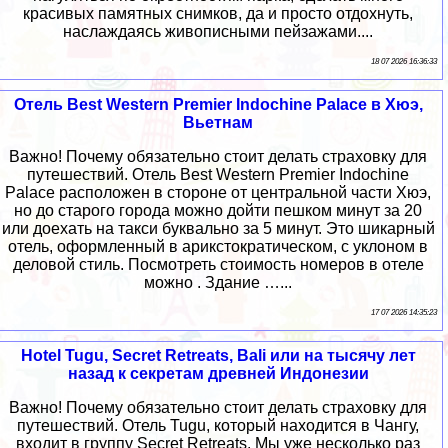
красивых памятных снимков, да и просто отдохнуть,
наслаждаясь живописными пейзажами....
18 07 2026 16:36:33
Отель Best Western Premier Indochine Palace в Хюэ,
Вьетнам
Важно! Почему обязательно стоит делать страховку для
путешествий. Отель Best Western Premier Indochine
Palace расположен в стороне от центральной части Хюэ,
но до старого города можно дойти пешком минут за 20
или доехать на такси буквально за 5 минут. Это шикарный
отель, оформленный в арикстократическом, с уклоном в
деловой стиль. Посмотреть стоимость номеров в отеле
можно . Здание …...
17 07 2026 14:35:23
Hotel Tugu, Secret Retreats, Bali или на тысячу лет
назад к секретам древней Индонезии
Важно! Почему обязательно стоит делать страховку для
путешествий. Отель Tugu, который находится в Чангу,
входит в группу Secret Retreats. Мы уже несколько раз