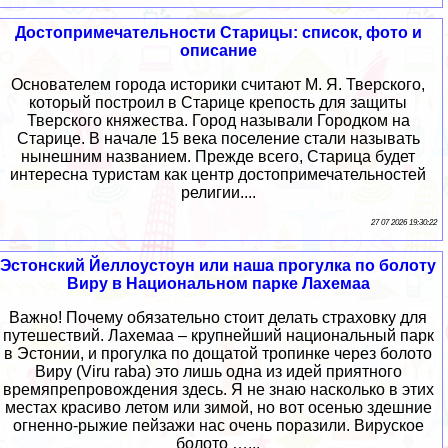
Достопримечательности Старицы: список, фото и
описание
Основателем города историки считают М. Я. Тверского,
который построил в Старице крепость для защиты
Тверского княжества. Город называли Городком на
Старице. В начале 15 века поселение стали называть
нынешним названием. Прежде всего, Старица будет
интересна туристам как центр достопримечательностей
религии....
27 07 2026 19:30:22
Эстонский Йеллоустоун или наша прогулка по болоту
Виру в Национальном парке Лахемаа
Важно! Почему обязательно стоит делать страховку для
путешествий. Лахемаа – крупнейший национальный парк
в Эстонии, и прогулка по дощатой тропинке через болото
Виру (Viru raba) это лишь одна из идей приятного
времяпрепровождения здесь. Я не знаю насколько в этих
местах красиво летом или зимой, но вот осенью здешние
огненно-рыжие пейзажи нас очень поразили. Вируское
болото …...