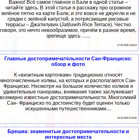
Важно! Всё самое главное о Бали в одной статье –
читайте здесь. В этой статье я расскажу про огромное
зелёное пятно на карте Бали, и это вовсе не джунгли и не
грядки с зелёной капустой, а потрясающие рисовые
террасы – Джатилувих (Jatiluwih Rice Terrace). Честно
говоря, это нечто невообразимое, причём в разное время,
зрелище здесь …...
27 06 2026 3:38:14
Главные достопримечательности Сан-Франциско:
обзор и фото
К «визитным карточкам» традиционно относят
многочисленные холмы, на которых и располагается Сан-
Франциско. Несмотря на большое количество холмов и
удивительные панорамы, внимания также заслуживают
всемирно известные достопримечательности. Многоликий
Сан- Франциско по достоинству будет оценен только
искушенными путешественниками....
26 06 2026 9:18:36
Брешиа: знаменитые достопримечательности и
интересные места