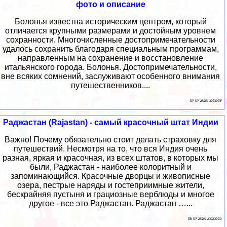
фото и описание
Болонья известна историческим центром, который
отличается крупными размерами и достойным уровнем
сохранности. Многочисленные достопримечательности
удалось сохранить благодаря специальным программам,
направленным на сохранение и восстановление
итальянского города. Болонья. Достопримечательности,
вне всяких сомнений, заслуживают особенного внимания
путешественников....
07 07 2026 8:49:49
Раджастан (Rajastan) - самый красочный штат Индии
Важно! Почему обязательно стоит делать страховку для
путешествий. Несмотря на то, что вся Индия очень
разная, яркая и красочная, из всех штатов, в которых мы
были, Раджастан - наиболее колоритный и
запоминающийся. Красочные дворцы и живописные
озера, пестрые наряды и гостеприимные жители,
бескрайняя пустыня и грациозные верблюды и многое
другое - все это Раджастан. Раджастан …...
06 07 2026 23:23:45