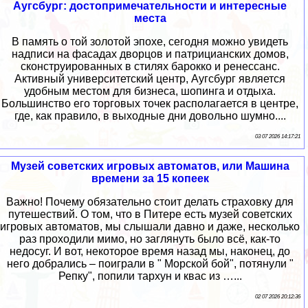
Аугсбург: достопримечательности и интересные
места
В память о той золотой эпохе, сегодня можно увидеть
надписи на фасадах дворцов и патрицианских домов,
сконструированных в стилях барокко и ренессанс.
Активный университетский центр, Аугсбург является
удобным местом для бизнеса, шопинга и отдыха.
Большинство его торговых точек располагается в центре,
где, как правило, в выходные дни довольно шумно....
03 07 2026 14:17:21
Музей советских игровых автоматов, или Машина
времени за 15 копеек
Важно! Почему обязательно стоит делать страховку для
путешествий. О том, что в Питере есть музей советских
игровых автоматов, мы слышали давно и даже, несколько
раз проходили мимо, но заглянуть было всё, как-то
недосуг. И вот, некоторое время назад мы, наконец, до
него добрались – поиграли в " Морской бой", потянули "
Репку", попили тархун и квас из …...
02 07 2026 20:12:36