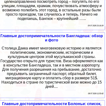
целенаправленно посмотреть город – погулять по его
улицам, площадям, храмам, почувствовать атмосферу и
возможно полюбить этот город, в остальные разы были
просто проездом, так случилось и теперь. Ничего не
поделаешь, Бангкок – крупнейший …...
09 07 2026 23:18:39
Главные достопримечательности Бангладеша: обзор
и фото
Столица Дакка имеет многовековую историю и является
политическим, экономическим, историческим и
культурным центром этой мусульманской страны.
Государство открыто для туристов. Виза оформляется как
в консульстве Бангладеша, так и в местном аэропорту.
Для получения разрешения на пребывание, достаточно
предъявить заграничный паспорт, обратный билет,
миграционную карту и оплатить сбор в размере 51$.
Находиться в стране по туристической визе можно до 15
дней....
08 07 2026 11:55:42
Главные достопримечательности Болоньи: список,