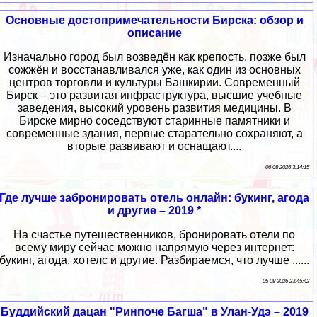
Основные достопримечательности Бирска: обзор и
описание
Изначально город был возведён как крепость, позже был
сожжён и восстанавливался уже, как один из основных
центров торговли и культуры Башкирии. Современный
Бирск – это развитая инфраструктура, высшие учебные
заведения, высокий уровень развития медицины. В
Бирске мирно соседствуют старинные памятники и
современные здания, первые старательно сохраняют, а
вторые развивают и оснащают....
06 08 2026 3:14:15
Где лучше забронировать отель онлайн: букинг, агода
и другие – 2019 *
На счастье путешественников, бронировать отели по
всему миру сейчас можно напрямую через интернет:
букинг, агода, хотелс и другие. Разбираемся, что лучше ......
05 08 2026 23:45:42
Буддийский дацан "Ринпоче Багша" в Улан-Удэ – 2019