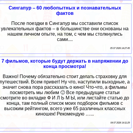
Сингапур – 60 любопытных и познавательных
фактов
После поездки в Сингапур мы составили список
увлекательных фактов – в большинстве они основаны на
нашем личном опыте, на том, с чем мы столкнулись
сами....
05 07 2026 14:27:45
7 фильмов, которые будут держать в напряжении до
конца просмотра!
Важно! Почему обязательно стоит делать страховку для
путешествий. Всем привет! Ну что, наступили выходные, а
значит снова пора рассказать о кино! Что-что, а фильмы
посмотреть мы любим 🙂 Все предыдущие статьи
смотрите во вкладке Ф И Л Ь М Ы, или листайте статью до
конца, там полный список моих подборок фильмов с
высоким рейтингом, всего уже 65 различных классных
киношек! Рекомендую …...
04 07 2026 14:11:29