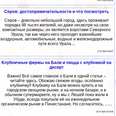
18 07 2026 4:38:52
Серов: достопримечательности и что посмотреть
Серов – довольно небольшой город, здесь проживает
порядка 98 тысяч жителей, но даже несмотря на свои
компактные размеры, он является воротами Северного
Урала, так как через него проходят важнейшие
воздушные, автомобильные, водные и железнодорожные
пути всего Урала....
17 07 2026 9:54:27
Клубничные фермы на Бали и пицца с клубникой на
десерт
Важно! Всё самое главное о Бали в одной статье –
читайте здесь. Обожаю свежие ягоды, особенно
клубничку!! Клубнику на Бали можно купить и на
городском овощном рынке, и на ночном базаре, и в
обычном супермаркете, ну а мы с Лёшей пока жили в
Убуде, всегда покупали её на еженедельном
органическом рынке в Пенестанане. Но согласитесь, …...
16 07 2026 22:19:56