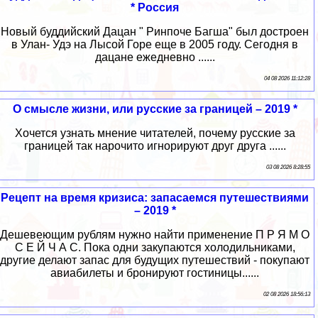
* Россия
Новый буддийский Дацан " Ринпоче Багша" был достроен
в Улан- Удэ на Лысой Горе еще в 2005 году. Сегодня в
дацане ежедневно ......
04 08 2026 11:12:28
О смысле жизни, или русские за границей – 2019 *
Хочется узнать мнение читателей, почему русские за
границей так нарочито игнорируют друг друга ......
03 08 2026 8:28:55
Рецепт на время кризиса: запасаемся путешествиями
– 2019 *
Дешевеющим рублям нужно найти применение П Р Я М О
С Е Й Ч А С. Пока одни закупаются холодильниками,
другие делают запас для будущих путешествий - покупают
авиабилеты и бронируют гостиницы......
02 08 2026 18:56:13