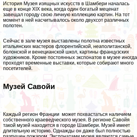
История Музея изящных искусств в Шамбери началась
еще в конце XIX века, когда один богатый меценат
завещал городу свою личную коллекцию картин. На тот
момент в ней насчитывалось около двухсот различных
полотен.
Сейчас в зале музея выставлены полотна известных
итальянских мастеров флорентийской, неаполитанской,
болонской и венецианской школ, картины французских
художников. Кроме постоянных экспонатов в музее иногда
проходят временные выставки, которые собирают много
посетителей.
Музей Савойи
Каждый регион Франции может похвастаться наличием
собственного краеведческого музея. В регионе Савойя
такой музей находится в городе Шамбери. Музей имеет
длительную историю. Однажды он даже был полностью
разрушен пожаром. Экспонатами музея являются самые