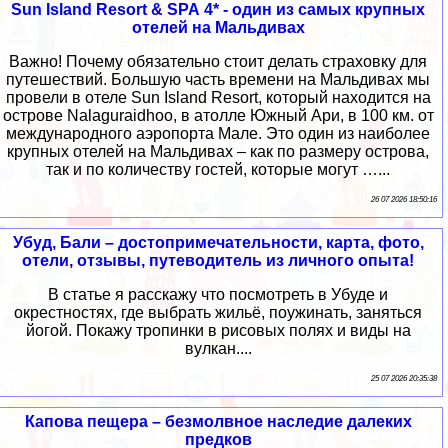
Sun Island Resort & SPA 4* - один из самых крупных
отелей на Мальдивах
Важно! Почему обязательно стоит делать страховку для
путешествий. Большую часть времени на Мальдивах мы
провели в отеле Sun Island Resort, который находится на
острове Nalaguraidhoo, в атолле Южный Ари, в 100 км. от
международного аэропорта Мале. Это один из наиболее
крупных отелей на Мальдивах – как по размеру острова,
так и по количеству гостей, которые могут …...
26 07 2026 18:50:16
Убуд, Бали – достопримечательности, карта, фото,
отели, отзывы, путеводитель из личного опыта!
В статье я расскажу что посмотреть в Убуде и
окрестностях, где выбрать жильё, поужинать, заняться
йогой. Покажу тропинки в рисовых полях и виды на
вулкан....
25 07 2026 20:35:38
Капова пещера – безмолвное наследие далеких
предков