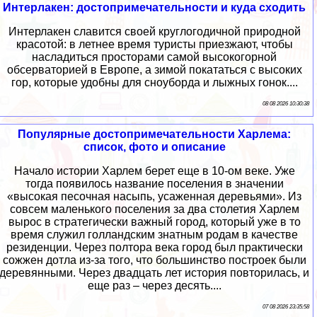
Интерлакен: достопримечательности и куда сходить
Интерлакен славится своей круглогодичной природной
красотой: в летнее время туристы приезжают, чтобы
насладиться просторами самой высокогорной
обсерваторией в Европе, а зимой покататься с высоких
гор, которые удобны для сноуборда и лыжных гонок....
08 08 2026 10:30:38
Популярные достопримечательности Харлема:
список, фото и описание
Начало истории Харлем берет еще в 10-ом веке. Уже
тогда появилось название поселения в значении
«высокая песочная насыпь, усаженная деревьями». Из
совсем маленького поселения за два столетия Харлем
вырос в стратегически важный город, который уже в то
время служил голландским знатным родам в качестве
резиденции. Через полтора века город был практически
сожжен дотла из-за того, что большинство построек были
деревянными. Через двадцать лет история повторилась, и
еще раз – через десять....
07 08 2026 23:35:58