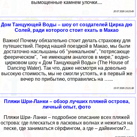
вымощенные камнем улочки....
20 07 2026 14:23:49
Дом Танцующей Воды – шоу от создателей Цирка дю
Солей, ради которого стоит ехать в Макао
Важно! Почему обязательно стоит делать страховку для
путешествий. Перед нашей поездкой в Макао, мы были
достаточно наслышаны об "уникальном", "потрясающе
феерическом", "не имеющем аналогов в мире," водно-
цирковом шоу « Дом Танцующей Воды» (The House of
Dancing Water). Так что, даже несмотря на довольно
высокую стоимость, мы не смогли устоять, и в первый же
вечер по прибытию, отправились на …...
19 07 2026 15:21:38
Пляжи Шри-Ланки – обзор лучших пляжей острова,
личный опыт, фото
Пляжи Шри- Ланки – подробное описание всех пляжей
острова: где плескаться в ласковых волнах и нежиться на
песке, где заниматься сёрфингом, а где – дайвингом?...