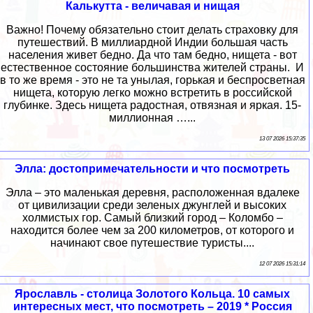
Калькутта - величавая и нищая
Важно! Почему обязательно стоит делать страховку для
путешествий. В миллиардной Индии большая часть
населения живет бедно. Да что там бедно, нищета - вот
естественное состояние большинства жителей страны. И
в то же время - это не та унылая, горькая и беспросветная
нищета, которую легко можно встретить в российской
глубинке. Здесь нищета радостная, отвязная и яркая. 15-
миллионная …...
13 07 2026 15:37:35
Элла: достопримечательности и что посмотреть
Элла – это маленькая деревня, расположенная вдалеке
от цивилизации среди зеленых джунглей и высоких
холмистых гор. Самый близкий город – Коломбо –
находится более чем за 200 километров, от которого и
начинают свое путешествие туристы....
12 07 2026 15:31:14
Ярославль - столица Золотого Кольца. 10 самых
интересных мест, что посмотреть – 2019 * Россия