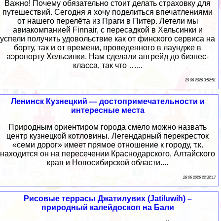
Важно! Почему обязательно стоит делать страховку для
путешествий. Сегодня я хочу поделиться впечатлениями
от нашего перелёта из Праги в Питер. Летели мы
авиакомпанией Finnair, с пересадкой в Хельсинки и
успели получить удовольствие как от финского сервиса на
борту, так и от времени, проведенного в лаундже в
аэропорту Хельсинки. Нам сделали апгрейд до бизнес-
класса, так что …...
29 06 2026 3:52:51
Ленинск Кузнецкий — достопримечательности и
интересные места
Природным ориентиром города смело можно назвать
центр кузнецкой котловины. Легендарный перекресток
«семи дорог» имеет прямое отношение к городу, т.к.
находится он на пересечении Краснодарского, Алтайского
края и Новосибирской области....
28 06 2026 22:32:17
Рисовые террасы Джатилувих (Jatiluwih) –
природный калейдоскоп на Бали