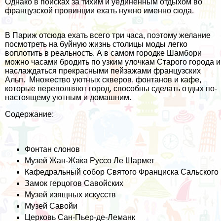
Однако в поисках за тихим и уединенным отдыхом во
французской провинции ехать нужно именно сюда.
В Париж отсюда ехать всего три часа, поэтому желание
посмотреть на буйную жизнь столицы моды легко
воплотить в реальность. А в самом городке Шамбори
можно часами бродить по узким улочкам Старого города и
наслаждаться прекрасными пейзажами французских
Альп. Множество уютных скверов, фонтанов и кафе,
которые переполняют город, способны сделать отдых по-
настоящему уютным и домашним.
Содержание:
Фонтан слонов
Музей Жан-Жака Руссо Ле Шармет
Кафедральный собор Святого Франциска Сальского
Замок герцогов Савойских
Музей изящных искусств
Музей Савойи
Церковь Сан-Пьер-де-Леманк