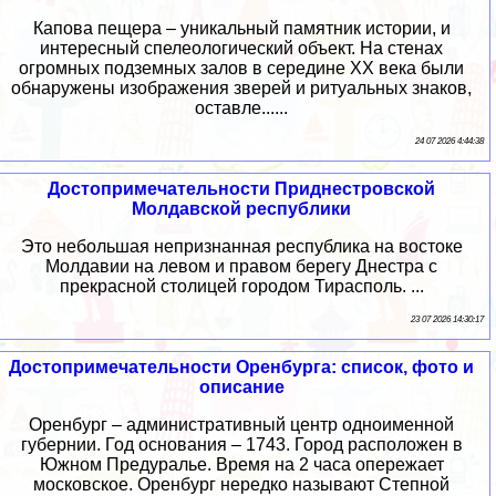
Капова пещера – уникальный памятник истории, и
интересный спелеологический объект. На стенах
огромных подземных залов в середине XX века были
обнаружены изображения зверей и ритуальных знаков,
оставле......
24 07 2026 4:44:38
Достопримечательности Приднестровской
Молдавской республики
Это небольшая непризнанная республика на востоке
Молдавии на левом и правом берегу Днестра с
прекрасной столицей городом Тирасполь. ...
23 07 2026 14:30:17
Достопримечательности Оренбурга: список, фото и
описание
Оренбург – административный центр одноименной
губернии. Год основания – 1743. Город расположен в
Южном Предуралье. Время на 2 часа опережает
московское. Оренбург нередко называют Степной