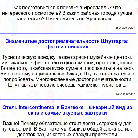
Как подготовиться к поездке в Ярославль? Что
интересного посмотреть? В каких районах города лучше
становиться? Путеводитель по Ярославлю ......
11 07 2026 7:42:17
Знаменитые достопримечательности Штутгарта:
фото и описание
Туристическую поездку также скрасят музейные центры,
музыкальные фестивали и филармонии, оркестры, хоры.
Более того, швабская кухня сумела прославиться на весь
мир, поэтому национальные блюда Штутгарта желательно
попробовать. Многочисленные достопримечательности
Штутгарта, в первую очередь, удивляют туристов....
10 07 2026 23:54:17
Отель Intercontinental в Бангкоке – шикарный вид из
окна и самые вкусные завтраки
Важно! Почему обязательно стоит делать страховку для
путешествий. В Бангкоке мы были, в общей сложности, с
десяток раз, из которых дважды приезжали