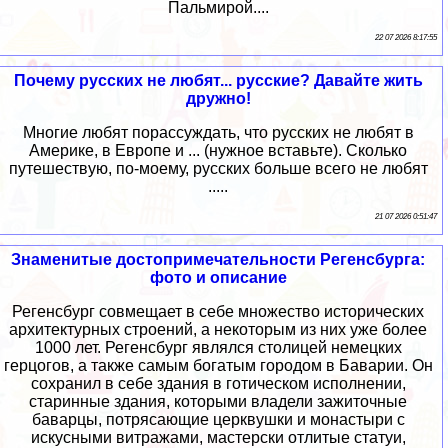
Пальмирой....
22 07 2026 8:17:55
Почему русских не любят... русские? Давайте жить
дружно!
Многие любят порассуждать, что русских не любят в
Америке, в Европе и ... (нужное вставьте). Сколько
путешествую, по-моему, русских больше всего не любят
.....
21 07 2026 0:51:47
Знаменитые достопримечательности Регенсбурга:
фото и описание
Регенсбург совмещает в себе множество исторических
архитектурных строений, а некоторым из них уже более
1000 лет. Регенсбург являлся столицей немецких
герцогов, а также самым богатым городом в Баварии. Он
сохранил в себе здания в готическом исполнении,
старинные здания, которыми владели зажиточные
баварцы, потрясающие церквушки и монастыри с
искусными витражами, мастерски отлитые статуи,