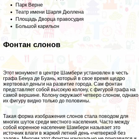
Парк Верне
Театр имени Шарля Дюллена
Площадь Дворца правосудия
Большой карильон
Фонтан слонов
Этот монумент в центре Шамбери установлен в честь
графа Бенуа де Буань, который в свое время щедро
жертвовал деньги на развитие города. Сам фонтан
представляет собой высокую колону, с фигурой графа на
самой вершине. Колону окружают четверо слоном, однако
их фигуру видно только до половины.
Такая форма изображения слонов стала поводом для
многих шуток среди местного населения. Часто между
собой коренное население Шамбери называет это
источник влаги в жаркий летний день «четверкой без
задов». Многим этот фонтан изначально не понравился и