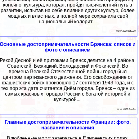
конечно, культура, которая, пройдя тысячелетний путь в
развитии, испытав на себе влияние других культур, более
мощных и властных, в полной мере сохранила свой
национальный колорит....
03 07 2026 9:51:10
Основные достопримечательности Брянска: список и
фото с описанием
Рекой Десной и её притоками Брянск делится на 4 района:
Советский, Бежицкий, Володарский и Фокинский. Во
времена Великой Отечественной войны город был
центром партизанского движения. Его освобождение от
фашистских войск произошло 17 сентября 1943 года, и с
тех пор эта дата считается Днём города. Брянск – один из
самых красивых городов России с богатой историей и
культурой....
02 07 2026 3:11:51
Главные достопримечательности Франции: фото,
названия и описания
Влюбленные могут затеряться в Елисеевских полях,