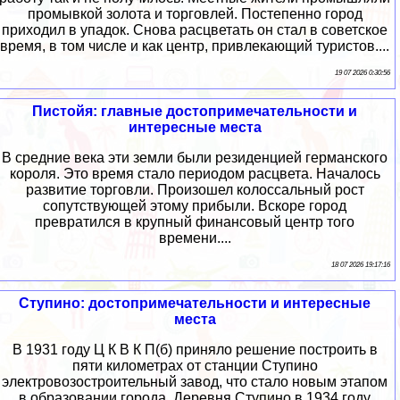
промывкой золота и торговлей. Постепенно город
приходил в упадок. Снова расцветать он стал в советское
время, в том числе и как центр, привлекающий туристов....
19 07 2026 0:30:56
Пистойя: главные достопримечательности и
интересные места
В средние века эти земли были резиденцией германского
короля. Это время стало периодом расцвета. Началось
развитие торговли. Произошел колоссальный рост
сопутствующей этому прибыли. Вскоре город
превратился в крупный финансовый центр того
времени....
18 07 2026 19:17:16
Ступино: достопримечательности и интересные
места
В 1931 году Ц К В К П(б) приняло решение построить в
пяти километрах от станции Ступино
электровозостроительный завод, что стало новым этапом
в образовании города. Деревня Ступино в 1934 году