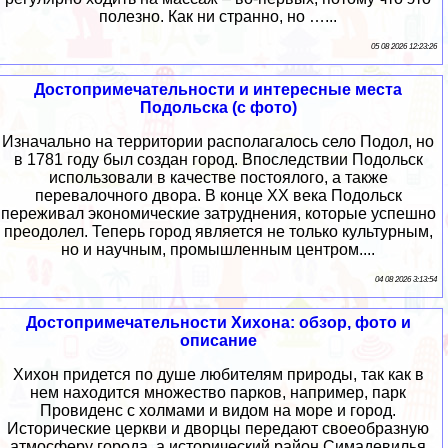
полезно. Как ни странно, но …...
05 08 2026 12:23:26
Достопримечательности и интересные места
Подольска (с фото)
Изначально на территории располагалось село Подол, но
в 1781 году был создан город. Впоследствии Подольск
использовали в качестве постоялого, а также
перевалочного двора. В конце XX века Подольск
переживал экономические затруднения, которые успешно
преодолел. Теперь город является не только культурным,
но и научным, промышленным центром....
04 08 2026 3:13:54
Достопримечательности Хихона: обзор, фото и
описание
Хихон придется по душе любителям природы, так как в
нем находится множество парков, например, парк
Провиденс с холмами и видом на море и город.
Исторические церкви и дворцы передают своеобразную
атмосферу города, а исторический район Симадевилья