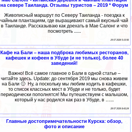
на севере Таиланда. Отзывы туристов – 2019 * Форум
Живописный маршрут по Северу Таиланда - поездка к
чайным плантациям, где выращивают самый вкусный чай
в Таиланде. Рассказываю как доехать в Мае Салонг и что
посмотреть ......
29 07 2026 5:15:56
Кафе на Бали – наша подброка любимых ресторанов,
кафешек и кофеен в Убуде (и не только), более 40
заведений!
Важно! Всё самое главное о Бали в одной статье –
читайте здесь. Update: до сентября 2019 мы снова живем
на Бали 🙂 Ну, а поскольку мы любим ходить в кафешки,
то список классных мест в Убуде и не только, будет
периодически пополнятся! Мы путешествуем с малышом,
который у нас родился как раз в Убуде, в …...
28 07 2026 8:43:24
Главные достопримечательности Курска: обзор,
фото и описание