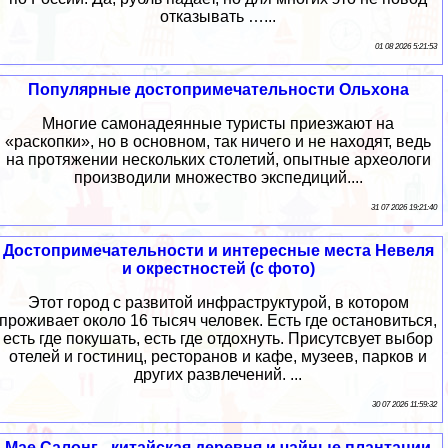
отказывать …...
01 08 2026 5:21:53
Популярные достопримечательности Ольхона
Многие самонадеянные туристы приезжают на
«раскопки», но в основном, так ничего и не находят, ведь
на протяжении нескольких столетий, опытные археологи
производили множество экспедиций....
31 07 2026 19:21:40
Достопримечательности и интересные места Невеля
и окрестностей (с фото)
Этот город с развитой инфраструктурой, в котором
проживает около 16 тысяч человек. Есть где остановиться,
есть где покушать, есть где отдохнуть. Присутсвует выбор
отелей и гостиниц, ресторанов и кафе, музеев, парков и
других развлечений. ...
30 07 2026 11:59:32
Мае Салонг - китайская деревня и чайные плантации