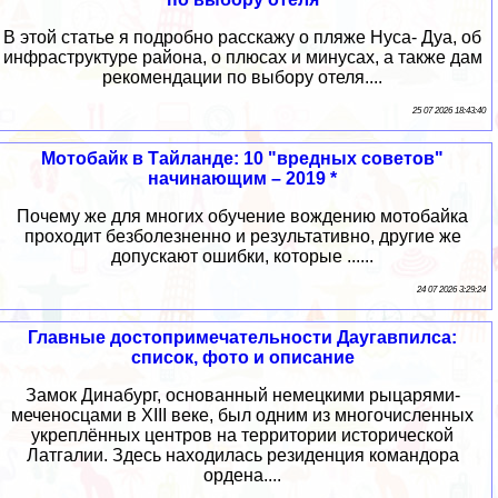
В этой статье я подробно расскажу о пляже Нуса- Дуа, об
инфраструктуре района, о плюсах и минусах, а также дам
рекомендации по выбору отеля....
25 07 2026 18:43:40
Мотобайк в Тайланде: 10 "вредных советов"
начинающим – 2019 *
Почему же для многих обучение вождению мотобайка
проходит безболезненно и результативно, другие же
допускают ошибки, которые ......
24 07 2026 3:29:24
Главные достопримечательности Даугавпилса:
список, фото и описание
Замок Динабург, основанный немецкими рыцарями-
меченосцами в XIII веке, был одним из многочисленных
укреплённых центров на территории исторической
Латгалии. Здесь находилась резиденция командора
ордена....