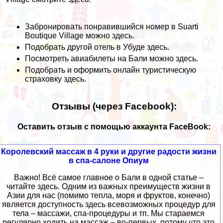
Забронировать понравившийся номер в Suarti
Boutique Village можно
здесь
.
Подобрать другой отель в Убуде
здесь
.
Посмотреть авиабилеты на Бали можно
здесь
.
Подобрать и оформить онлайн туристическую
страховку
здесь
.
Отзывы (через Facebook):
Оставить отзыв с помощью аккаунта FaceBook:
Королевский массаж в 4 руки и другие радости жизни
в спа-салоне Опиум
Важно! Всё самое главное о Бали в одной статье –
читайте здесь. Одним из важных преимуществ жизни в
Азии для нас (помимо тепла, моря и фруктов, конечно)
является доступность здесь всевозможных процедур для
тела – массажи, спа-процедуры и тп. Мы стараемся
регулярно ходить на массаж – во-первых, потому что это