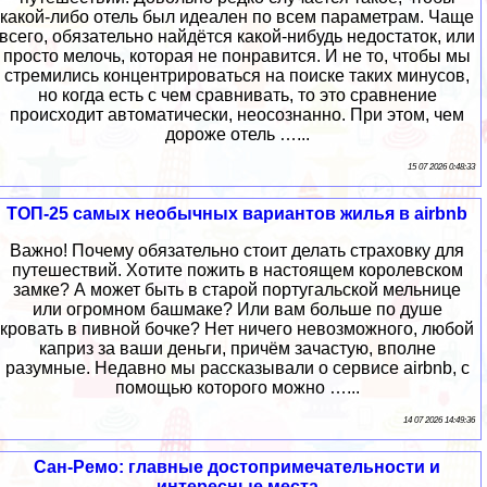
какой-либо отель был идеален по всем параметрам. Чаще
всего, обязательно найдётся какой-нибудь недостаток, или
просто мелочь, которая не понравится. И не то, чтобы мы
стремились концентрироваться на поиске таких минусов,
но когда есть с чем сравнивать, то это сравнение
происходит автоматически, неосознанно. При этом, чем
дороже отель …...
15 07 2026 0:48:33
ТОП-25 самых необычных вариантов жилья в airbnb
Важно! Почему обязательно стоит делать страховку для
путешествий. Хотите пожить в настоящем королевском
замке? А может быть в старой португальской мельнице
или огромном башмаке? Или вам больше по душе
кровать в пивной бочке? Нет ничего невозможного, любой
каприз за ваши деньги, причём зачастую, вполне
разумные. Недавно мы рассказывали о сервисе airbnb, с
помощью которого можно …...
14 07 2026 14:49:36
Сан-Ремо: главные достопримечательности и
интересные места