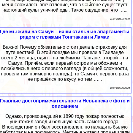
меня сложилось впечатление, что в Сайгоне существует
настоящий культ уличной еды. Такое ощущение, что …...
21 07 2026 19:48:34
Где мы жили на Самуи – наши стильные апартаменты
рядом с пляжами Тонгтакиан и Ламаи
Важно! Почему обязательно стоит делать страховку для
путешествий. В этой поездке мы провели в Таиланде
всего 2 месяца, один – на любимом Пангане, второй – на
Самуи. Причём, если первый остров мы обожаем и
влюбились в него с первого взгляда (в общей сложности,
провели там примерно полгода), то Самуи с первого раза
не пришёлся по вкусу, но тем …...
20 07 2026 23:23:24
Главные достопримечательности Невьянска с фото и
описанием
Однако, произошедший в 1890 году пожар полностью
уничтожил завод и большую часть самого города.
Впоследствии он был восстановлен, но наладить былую
работу так и не получилось. Местные жители промышляли