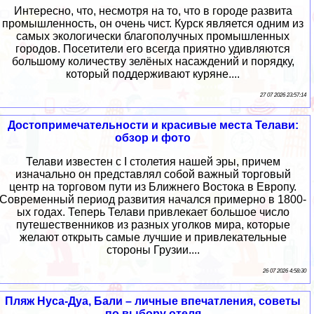
Интересно, что, несмотря на то, что в городе развита
промышленность, он очень чист. Курск является одним из
самых экологически благополучных промышленных
городов. Посетители его всегда приятно удивляются
большому количеству зелёных насаждений и порядку,
который поддерживают куряне....
27 07 2026 23:57:14
Достопримечательности и красивые места Телави:
обзор и фото
Телави известен с I столетия нашей эры, причем
изначально он представлял собой важный торговый
центр на торговом пути из Ближнего Востока в Европу.
Современный период развития начался примерно в 1800-
ых годах. Теперь Телави привлекает большое число
путешественников из разных уголков мира, которые
желают открыть самые лучшие и привлекательные
стороны Грузии....
26 07 2026 4:58:30
Пляж Нуса-Дуа, Бали – личные впечатления, советы
по выбору отеля