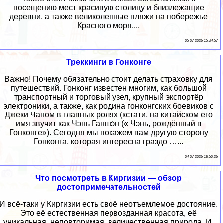
посещению мест красивую столицу и близлежащие
деревни, а также великолепные пляжи на побережье
Красного моря....
05 07 2026 15:34:57
Треккинги в Гонконге
Важно! Почему обязательно стоит делать страховку для
путешествий. Гонконг известен многим, как большой
транспортный и торговый узел, крупный экспортёр
электроники, а также, как родина гонконгских боевиков с
Джеки Чаном в главных ролях (кстати, на китайском его
имя звучит как Чэнь Ганшэ́н (« Чэнь, рождённый в
Гонконге»). Сегодня мы покажем вам другую сторону
Гонконга, которая интересна граздо …...
04 07 2026 18:50:26
Что посмотреть в Киргизии — обзор
достопримечательностей
И всё-таки у Киргизии есть своё неотъемлемое достояние.
Это её естественная первозданная красота, её
уникальная, неповторимая, величественная природа. И,