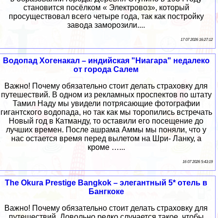
становится посёлком « Электровоз», который
просуществовал всего четыре года, так как постройку
завода заморозили....
17 07 2026 16:27:12
Водопад Хогенакал – индийская "Ниагара" недалеко
от города Салем
Важно! Почему обязательно стоит делать страховку для
путешествий. В одном из рекламных проспектов по штату
Тамил Наду мы увидели потрясающие фотографии
гигантского водопада, но так как мы торопились встречать
Новый год в Катманду, то оставили его посещение до
лучших времен. После ашрама Аммы мы поняли, что у
нас остается время перед вылетом на Шри- Ланку, а
кроме …...
16 07 2026 5:43:19
The Okura Prestige Bangkok – элегантный 5* отель в
Бангкоке
Важно! Почему обязательно стоит делать страховку для
путешествий. Довольно редко случается такое, чтобы