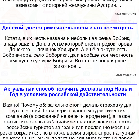
познакомит с историей жемчужины Аустрии....
03 08 2026 14:18:59
Донской: достопримечательности и что посмотреть
Кстати, в их честь названа и небольшая речка Бобрик,
впадающая в Дон, в устье которой стоял предок города
Донского — починок Ходырев. А ещё в округе есть
Бобрик-гора, село Боборики, да и вообще вся местность
именуется уездом Бобрики. Вот такое популярное
животное....
02 08 2026 9:31:43
Актуальный способ получить доллары под Новый
Год в условиях российской действительности
Важно! Почему обязательно стоит делать страховку для
путешествий. Если верить данным туристических
компаний (а оснований не верить, вроде нет), а также
статистике отельных/авиабилетных поисковиков, поток
российских туристов за границу в последние месяцы
резко сократился, но в то же время вырос спрос на туризм
по России. Да, рубль падает, но для многих это не повод