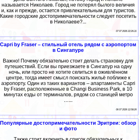
называется Николаев. Город не потерял былого величия
и, как и прежде, остается привлекательным для туристов.
Какие городские достопримечательности следует посетить
в Николаеве?...
07 07 2026 22:26:31
Capri by Fraser – стильный отель рядом с аэропортом
в Сингапуре
Важно! Почему обязательно стоит делать страховку для
путешествий. Если вы приезжаете в Сингапур на одну
ночь, или просто не хотите селиться в оживлённом
центре, тогда имеет смысл поискать жильё поближе к
аэропорту. Один из таких вариантов – апартаменты Capri
by Fraser, расположенные в Changi Business Park, в 10
минутах езды от терминалов, рядом со станицей метро
…...
06 07 2026 12:58:26
Популярные достопримечательности Эритреи: обзор
и фото
Также стоит включить в список обязательных к