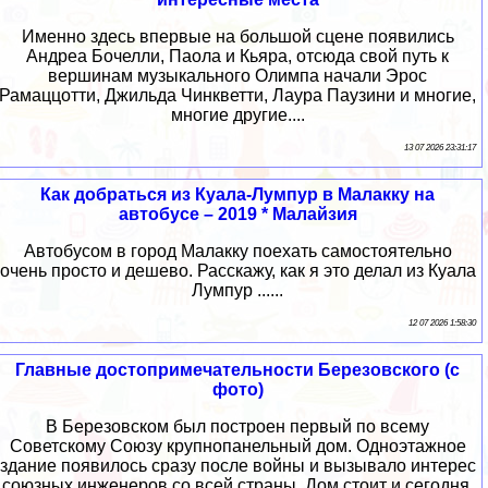
Именно здесь впервые на большой сцене появились
Андреа Бочелли, Паола и Кьяра, отсюда свой путь к
вершинам музыкального Олимпа начали Эрос
Рамаццотти, Джильда Чинкветти, Лаура Паузини и многие,
многие другие....
13 07 2026 23:31:17
Как добраться из Куала-Лумпур в Малакку на
автобусе – 2019 * Малайзия
Автобусом в город Малакку поехать самостоятельно
очень просто и дешево. Расскажу, как я это делал из Куала
Лумпур ......
12 07 2026 1:58:30
Главные достопримечательности Березовского (с
фото)
В Березовском был построен первый по всему
Советскому Союзу крупнопанельный дом. Одноэтажное
здание появилось сразу после войны и вызывало интерес
союзных инженеров со всей страны. Дом стоит и сегодня,