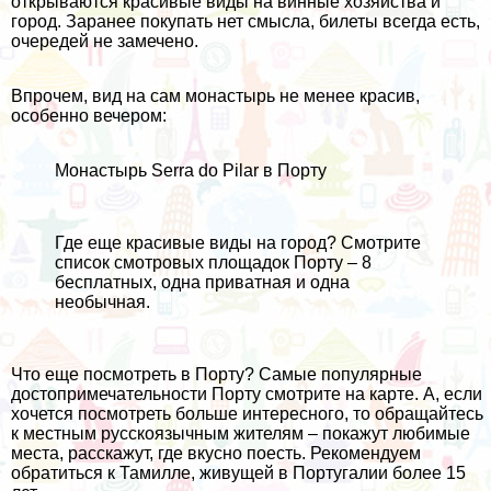
открываются красивые виды на винные хозяйства и
город. Заранее покупать нет смысла, билеты всегда есть,
очередей не замечено.
Впрочем, вид на сам монастырь не менее красив,
особенно вечером:
Монастырь Serra do Pilar в Порту
Где еще красивые виды на город? Смотрите
список смотровых площадок Порту
– 8
бесплатных, одна приватная и одна
необычная.
Что еще посмотреть в Порту? Самые популярные
достопримечательности Порту смотрите на
карте
. А, если
хочется посмотреть больше интересного, то обращайтесь
к местным русскоязычным жителям – покажут любимые
места, расскажут, где вкусно поесть. Рекомендуем
обратиться к
Тамилле
, живущей в Португалии более 15