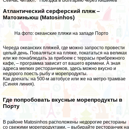
Сейчас читают:
Поездка в Болгарию через Кишинев
Атлантический серферский пляж –
Матозиньюш (Matosinhos)
На фото: океанские пляжи на западе Порто
Череда океанских пляжей, где можно запросто провести
целый день. Поваляться на пляже, покататься на великах
или же понаблюдать за прибоем с террасы прибрежного
кафе, – программа зависит от вашего времени. А зная
адреса мелких ресторанчиков, здесь можно вкусно и
недорого поесть рыбу и морепродукты.
Как доехать: на 500-м автобусе или же на метро-трамвае
(Синяя линия).
Где попробовать вкусные морепродукты в
Порту
В районе Matosinhos расположены недорогие рестораны
со свежими морепродуктами, – выбирайте ресторанчик на