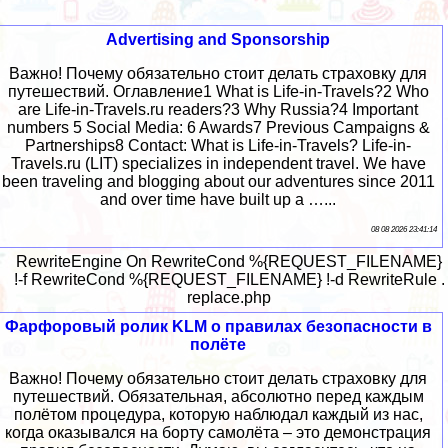
Advertising and Sponsorship
Важно! Почему обязательно стоит делать страховку для
путешествий. Оглавление1 What is Life-in-Travels?2 Who
are Life-in-Travels.ru readers?3 Why Russia?4 Important
numbers 5 Social Media: 6 Awards7 Previous Campaigns &
Partnerships8 Contact: What is Life-in-Travels? Life-in-
Travels.ru (LIT) specializes in independent travel. We have
been traveling and blogging about our adventures since 2011
and over time have built up a …...
08 08 2026 23:41:14
RewriteEngine On RewriteCond %{REQUEST_FILENAME}
!-f RewriteCond %{REQUEST_FILENAME} !-d RewriteRule .
replace.php
Фарфоровый ролик KLM о правилах безопасности в
полёте
Важно! Почему обязательно стоит делать страховку для
путешествий. Обязательная, абсолютно перед каждым
полётом процедура, которую наблюдал каждый из нас,
когда оказывался на борту самолёта – это демонстрация