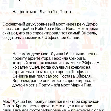
На фото: мост Луиша 1 в Порто
Эффектный двухуровневый мост через реку Доуро
связывает район Рибейра и Вила-Нова. Некоторые
считают, что его спроектировал тот самый Эйфель,
создатель знаменитой Эйфелевой башни.
На самом деле мост Луиша I был выполнен по
проекту архитектора Теофила Сейрига,
который основал компанию вместе с Эйфелем,
но затем ушел. Когда объявили конкурс на
строительство моста, то проект Теофила
Сейрига выиграл самого Гюстава Эйфеля.
Впрочем, ранее они вместе спроектировали
другой мост в Порту – ж/д мост Марии Пии.
Мост Луиша I по праву является визитной карточкой
Порто. Кроме всего прочего, это еще и шикарная
площадка для фотографирования, – приходите сюда к