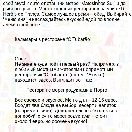
свой вкус! Идите от станции метро “Matosinhos Sul” и до
рыбного рынка. Много хороших ресторанов на улице R.
Heróis de França. Самое лучшее время – обед. Выбирайте
“меню дня” и наслаждайтесь вкусной едой по вполне
адекватной цене.
Кальмары в ресторане “O Tubarão”
Совет .
Не знаете куда пойти первый раз? Например, в
любимый местными жителями неприметный
ресторанчик “O Tubarão” (португ. “Акула”),
находится
здесь
. Выглядит вот так:
Ресторан с морепродуктами в Порто
Все свежее и вкусное. Меню дня – 12-16 евро.
Входят два блюда на выбор, десерт и напиток
(например, вино). Дополнительно обязательно
попробуйте суп с морепродуктами – стоит
около 4 евро, но ооочень вкусно!