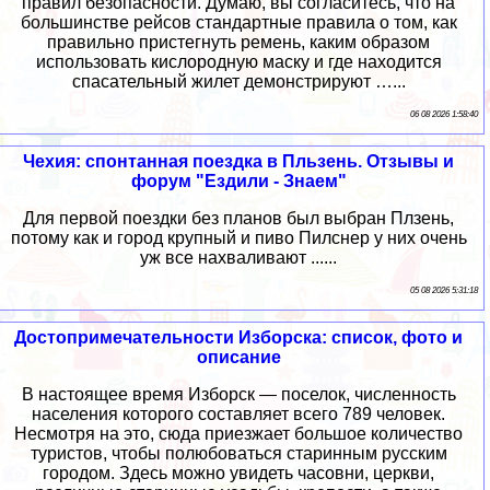
правил безопасности. Думаю, вы согласитесь, что на
большинстве рейсов стандартные правила о том, как
правильно пристегнуть ремень, каким образом
использовать кислородную маску и где находится
спасательный жилет демонстрируют …...
06 08 2026 1:58:40
Чехия: спонтанная поездка в Пльзень. Отзывы и
форум "Ездили - Знаем"
Для первой поездки без планов был выбран Плзень,
потому как и город крупный и пиво Пилснер у них очень
уж все нахваливают ......
05 08 2026 5:31:18
Достопримечательности Изборска: список, фото и
описание
В настоящее время Изборск — поселок, численность
населения которого составляет всего 789 человек.
Несмотря на это, сюда приезжает большое количество
туристов, чтобы полюбоваться старинным русским
городом. Здесь можно увидеть часовни, церкви,