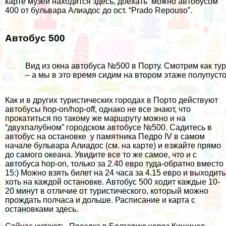
карте музей находится
здесь
, доехать можно автобусом
400 от бульвара Алиадос до ост. “Prado Repouso”.
Автобус 500
Вид из окна автобуса №500 в Порту. Смотрим как ту
– а мы в это время сидим на втором этаже полупуст
Как и в других туристических городах в Порто действуют
автобусы hop-on/hop-off, однако не все знают, что
прокатиться по такому же маршруту можно и на
“двухпалубном” городском автобусе №500. Садитесь в
автобус на остановке у памятника Педро IV в самом
начале бульвара Алиадос (см.
на карте
) и езжайте прямо
до самого океана. Увидите все то же самое, что и с
автобуса hop-on, только за 2.40 евро туда-обратно вместо
15:) Можно взять билет на 24 часа за 4.15 евро и выходить
хоть на каждой остановке. Автобус 500 ходит каждые 10-
20 минут в отличие от туристического, который можно
прождать полчаса и дольше. Расписание и карта с
остановками
здесь
.