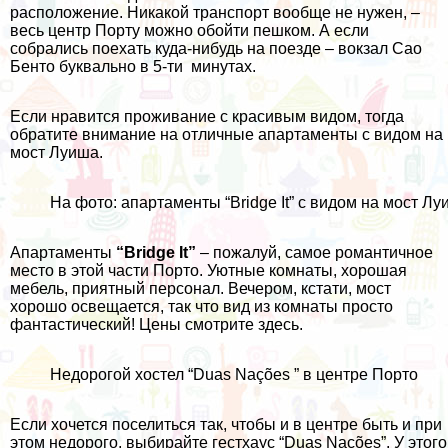
расположение. Никакой транспорт вообще не нужен, –
весь центр Порту можно обойти пешком. А если
собрались поехать куда-нибудь на поезде – вокзал Сао
Бенто буквально в 5-ти минутах.
Если нравится проживание с красивым видом, тогда
обратите внимание на отличные апартаменты с видом на
мост Луиша.
На фото: апартаменты “Bridge It” с видом на мост Лу
Апартаменты
“Bridge It”
– пожалуй, самое романтичное
место в этой части Порто. Уютные комнаты, хорошая
мебель, приятный персонал. Вечером, кстати, мост
хорошо освещается, так что вид из комнаты просто
фантастический! Цены смотрите
здесь
.
Недорогой хостел “Duas Nações ” в центре Порто
Если хочется поселиться так, чтобы и в центре быть и при
этом недорого, выбирайте
гестхаус “Duas Nações”
. У этого