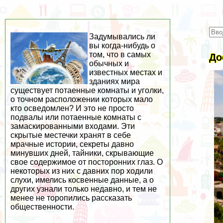
Задумывались ли
вы когда-нибудь о
том, что в самых
До
обычных и
известных местах и
зданиях мира
существует потаенные комнаты и уголки,
о точном расположении которых мало
кто осведомлен? И это не просто
подвалы или потаенные комнаты с
замаскированными входами. Эти
скрытые местечки хранят в себе
мрачные истории, секреты давно
минувших дней, тайники, скрывающие
свое содержимое от посторонних глаз. О
некоторых из них с давних пор ходили
слухи, имелись косвенные данные, а о
других узнали только недавно, и тем не
менее не торопились рассказать
общественности.