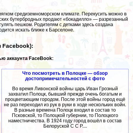
в мягком средиземноморском климате. Перекусить можно в
нских бутербродных продают «бокадилло» — разрезанный
гулять пешком. Родителям с детками здесь создана
дится искать ближе к Барселоне.
 Facebook):
ю аккаунта FaceBook:
Что посмотреть в Полоцке — обзор
достопримечательностей с фото
Во время Ливонской войны царь Иван Грозный
захватил Полоцк, бывший прежде очень богатым и
процветающим городом. После этой войны город ещё
не раз переходил из рук в руки в ходе нескольких войн.
В разные времена Полоцк входил в состав то
Псковской, то Полоцкой губернии, то Полоцкого
наместничества. В 1924 году город вошёл в состав
Белоруской С С Р....