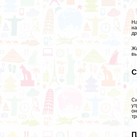
На
на
др
Жи
вы
С
Си
ут
он
тр
П