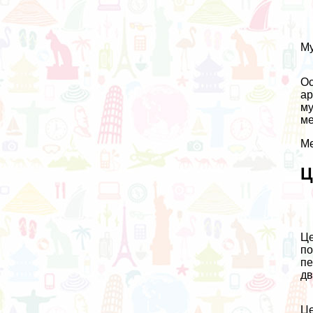
Му
Ос
ар
му
ме
Ме
Ц
Це
по
пе
дв
Це