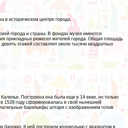
ка в историческом центре города.
рией города и страны. В фондах музея имеются
елия прикладных ремесел жителей города. Общая площадь
в девять этажей составляет около тысячи квадратных
алелье. Построена она была еще в 14 веке, но только
 в 1528 году сформировалась в свой нынешний
ечательные барельефы алтаря с изображением голов
я барокко. К ней достроили колокольню с квадратом в