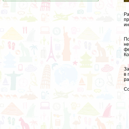
Ра
пр
ин
По
не
фе
Ко
За
в 
ра
С