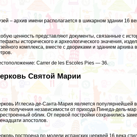
зей – архив имени располагается в шикарном здании 16 ве
обую ценность представляют документы, связанные с исто
тефакты исторического и археологического значения, изд
зейного комплекса, вместе с двориками и зданием архива 
тров.
стоположение: Carrer de les Escoles Pies — 36.
ерковь Святой Марии
рковь Иглесиа-де-Санта-Мария является популярнейшей в К
сле получения независимости от прихода Пинеда-дель-мар
рестроенный облик. От первой постройки сохранились зам
енадцати апостолов.
рковь построена по модели испанских церквей 16 века стил