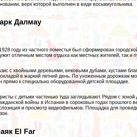
новании, верх которой выполнен в виде восьмиугольника.
арк Далмау
1928 году из частного поместья был сформирован городской
ужит отличным местом отдыха как местных жителей, так и 
зис с хвойными деревьями, вековыми дубами, кустами бл
охладой в жаркий летний день. По ухоженным дорожкам м
н прямо к специально оборудованной детской площадке.
ристы с детьми частенько туда заглядывают. Рядом с зоно
ажданской войны в Испании в сороковых годах прошлого 
спозиция и просмотр видеофильмов. Площадка для проведе
зон.
аяк El Far