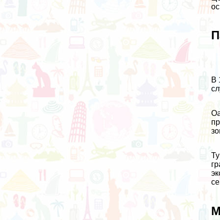
ос
П
В 
сл
Оа
пр
зо
Ту
гр
эк
се
М