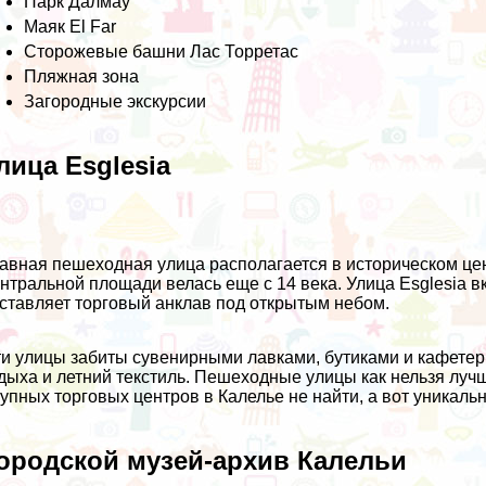
Парк Далмау
Маяк El Far
Сторожевые башни Лас Торретас
Пляжная зона
Загородные экскурсии
лица Esglesia
авная пешеходная улица располагается в историческом це
нтральной площади велась еще с 14 века. Улица Esglesia 
ставляет торговый анклав под открытым небом.
и улицы забиты сувенирными лавками, бутиками и кафетер
дыха и летний текстиль. Пешеходные улицы как нельзя лучш
упных торговых центров в Калелье не найти, а вот уникал
ородской музей-архив Калельи