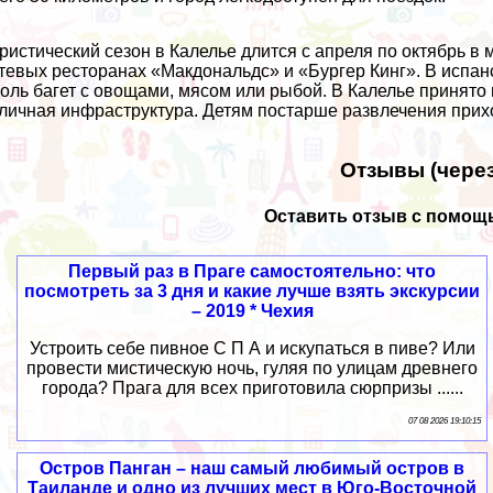
ристический сезон в Калелье длится с апреля по октябрь 
тевых ресторанах «Макдональдс» и «Бургер Кинг». В испа
оль багет с овощами, мясом или рыбой. В Калелье принято 
личная инфраструктура. Детям постарше развлечения прихо
Отзывы (через
Оставить отзыв с помощь
Первый раз в Праге самостоятельно: что
посмотреть за 3 дня и какие лучше взять экскурсии
– 2019 * Чехия
Устроить себе пивное С П А и искупаться в пиве? Или
провести мистическую ночь, гуляя по улицам древнего
города? Прага для всех приготовила сюрпризы ......
07 08 2026 19:10:15
Остров Панган – наш самый любимый остров в
Таиланде и одно из лучших мест в Юго-Восточной