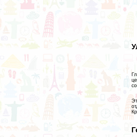
У
Гл
це
со
Эт
от
Кр
Г