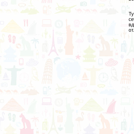
Ту
се
вд
от