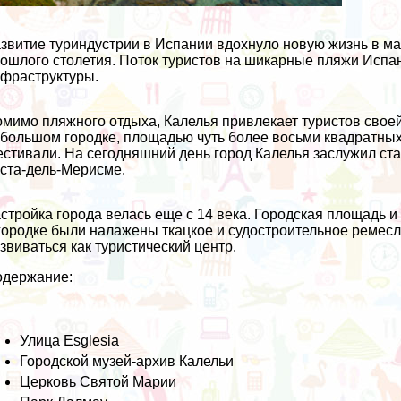
звитие туриндустрии в Испании вдохнуло новую жизнь в ма
ошлого столетия. Поток туристов на шикарные пляжи Испан
фраструктуры.
мимо пляжного отдыха, Калелья привлекает туристов своей
большом городке, площадью чуть более восьми квадратных
стивали. На сегодняшний день город Калелья заслужил ста
ста-дель-Мерисме.
стройка города велась еще с 14 века. Городская площадь и
городке были налажены ткацкое и судостроительное ремесл
звиваться как туристический центр.
одержание:
Улица Esglesia
Городской музей-архив Калельи
Церковь Святой Марии