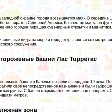
 западной окраине города возвышается маяк. В середине 1
бегов пиратов Северной Африки. В качестве маяка он функц
евнего городка, украшая сувенирные открытки и магнитики
вописные виды на море и город открываются со смотровой
сокого сооружения.
торожевые башни Лас Торретас
гнальные башни в Калелье возвели в середине 19 века. По
ратили свое непосредственное назначение и были заброше
и как руины. С башен открывается живописная панорама. О
идцати метров.
ляжная зона