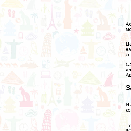
Ас
мо
Це
на
сп
Са
дл
Ар
З
Из
ко
Ту
вс