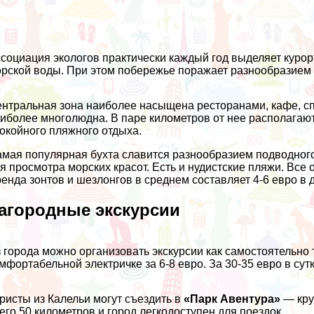
социация экологов практически каждый год выделяет курор
рской воды. При этом побережье поражает разнообразием
нтральная зона наиболее насыщена ресторанами, кафе, с
иболее многолюдна. В паре километров от нее располагают
окойного пляжного отдыха.
мая популярная бухта славится разнообразием подводного
я просмотра морских красот. Есть и нудистские пляжи. Вс
енда зонтов и шезлонгов в среднем составляет 4-6 евро в 
агородные экскурсии
 города можно организовать экскурсии как самостоятельно 
мфортабельной электричке за 6-8 евро. За 30-35 евро в су
ристы из Калельи могут съездить в
«Парк Авентура»
— кру
его 50 километров и город легкодоступен для поездок.