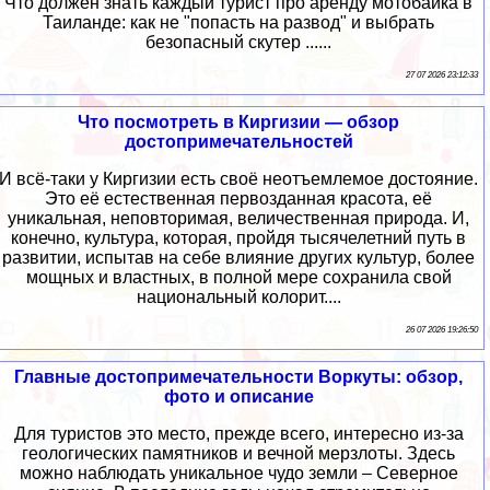
Что должен знать каждый турист про аренду мотобайка в
Таиланде: как не "попасть на развод" и выбрать
безопасный скутер ......
27 07 2026 23:12:33
Что посмотреть в Киргизии — обзор
достопримечательностей
И всё-таки у Киргизии есть своё неотъемлемое достояние.
Это её естественная первозданная красота, её
уникальная, неповторимая, величественная природа. И,
конечно, культура, которая, пройдя тысячелетний путь в
развитии, испытав на себе влияние других культур, более
мощных и властных, в полной мере сохранила свой
национальный колорит....
26 07 2026 19:26:50
Главные достопримечательности Воркуты: обзор,
фото и описание
Для туристов это место, прежде всего, интересно из-за
геологических памятников и вечной мерзлоты. Здесь
можно наблюдать уникальное чудо земли – Северное