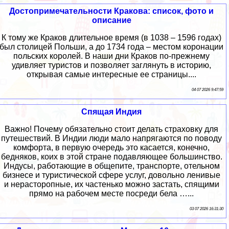
Достопримечательности Кракова: список, фото и
описание
К тому же Краков длительное время (в 1038 – 1596 годах)
был столицей Польши, а до 1734 года – местом коронации
польских королей. В наши дни Краков по-прежнему
удивляет туристов и позволяет заглянуть в историю,
открывая самые интересные ее страницы....
04 07 2026 9:47:59
Спящая Индия
Важно! Почему обязательно стоит делать страховку для
путешествий. В Индии люди мало напрягаются по поводу
комфорта, в первую очередь это касается, конечно,
бедняков, коих в этой стране подавляющее большинство.
Индусы, работающие в общепите, транспорте, отельном
бизнесе и туристической сфере услуг, довольно ленивые
и нерасторопные, их частенько можно застать, спящими
прямо на рабочем месте посреди бела …...
03 07 2026 16:31:30