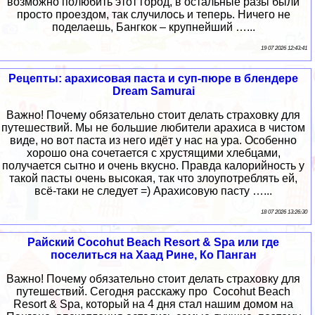
возможно полюбить этот город, в остальные разы были
просто проездом, так случилось и теперь. Ничего не
поделаешь, Бангкок – крупнейший …...
19 07 2026 12:43:41
Рецепты: арахисовая паста и суп-пюре в блендере
Dream Samurai
Важно! Почему обязательно стоит делать страховку для
путешествий. Мы не большие любители арахиса в чистом
виде, но вот паста из него идёт у нас на ура. Особенно
хорошо она сочетается с хрустящими хлебцами,
получается сытно и очень вкусно. Правда калорийность у
такой пасты очень высокая, так что злоупотреблять ей,
всё-таки не следует =) Арахисовую пасту …...
18 07 2026 13:26:30
Райский Cocohut Beach Resort & Spa или где
поселиться на Хаад Рине, Ко Панган
Важно! Почему обязательно стоит делать страховку для
путешествий. Сегодня расскажу про Сocohut Beach
Resort & Spa, который на 4 дня стал нашим домом на