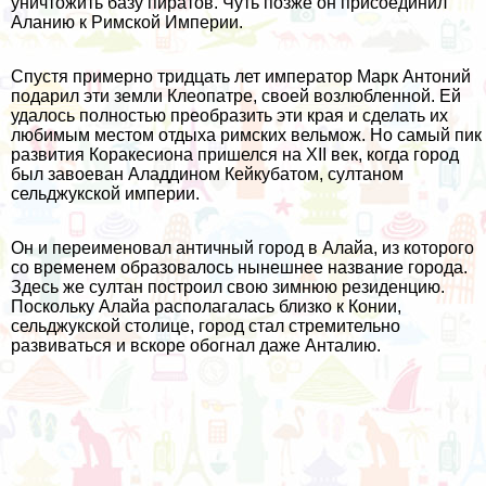
уничтожить базу пиратов. Чуть позже он присоединил
Аланию к Римской Империи.
Спустя примерно тридцать лет император Марк Антоний
подарил эти земли Клеопатре, своей возлюбленной. Ей
удалось полностью преобразить эти края и сделать их
любимым местом отдыха римских вельмож. Но самый пик
развития Коракесиона пришелся на XII век, когда город
был завоеван Аладдином Кейкубатом, султаном
сельджукской империи.
Он и переименовал античный город в Алайа, из которого
со временем образовалось нынешнее название города.
Здесь же султан построил свою зимнюю резиденцию.
Поскольку Алайа располагалась близко к Конии,
сельджукской столице, город стал стремительно
развиваться и вскоре обогнал даже Анталию.