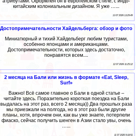
атрибутами. Оформлен он в европейском стиле, с индо-
китайским колониальным дизайном. Я уже …...
13 07 2026 13:29:49
Достопримечательности Хайдельберга: обзор и фото
Миниатюрный и тихий Хайдельберг любим туристами,
особенно японцами и американцами.
Достопримечательности, которых здесь достаточно,
понравятся всем....
12 07 2026 11:25:12
2 месяца на Бали или жизнь в формате «Eat, Sleep,
Surf»
Важно! Всё самое главное о Бали в одной статье –
читайте здесь. Поразительно короткая поездка на Бали
выдалась на этот раз, всего 2 месяца)) Два прошлых раза
мы приезжали на полгода, но в этот раз были другие
планы, хотя, впрочем они, как вы уже знаете, потерпели
фиаско, сейчас получить шенген в Азии стало увы, очень
…...
11 07 2026 9:18:51