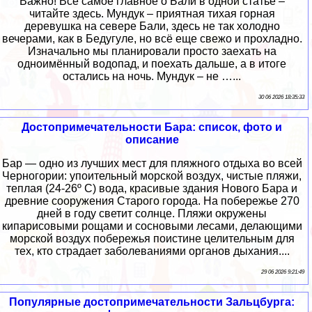
Важно! Всё самое главное о Бали в одной статье –
читайте здесь. Мундук – приятная тихая горная
деревушка на севере Бали, здесь не так холодно
вечерами, как в Бедугуле, но всё еще свежо и прохладно.
Изначально мы планировали просто заехать на
одноимённый водопад, и поехать дальше, а в итоге
остались на ночь. Мундук – не …...
30 06 2026 18:35:33
Достопримечательности Бара: список, фото и
описание
Бар — одно из лучших мест для пляжного отдыха во всей
Черногории: упоительный морской воздух, чистые пляжи,
теплая (24-26º С) вода, красивые здания Нового Бара и
древние сооружения Старого города. На побережье 270
дней в году светит солнце. Пляжи окружены
кипарисовыми рощами и сосновыми лесами, делающими
морской воздух побережья поистине целительным для
тех, кто страдает заболеваниями органов дыхания....
29 06 2026 9:21:49
Популярные достопримечательности Зальцбурга: