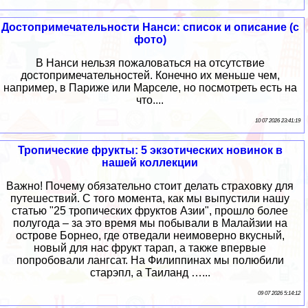
Достопримечательности Нанси: список и описание (с
фото)
В Нанси нельзя пожаловаться на отсутствие
достопримечательностей. Конечно их меньше чем,
например, в Париже или Марселе, но посмотреть есть на
что....
10 07 2026 23:41:19
Тропические фрукты: 5 экзотических новинок в
нашей коллекции
Важно! Почему обязательно стоит делать страховку для
путешествий. С того момента, как мы выпустили нашу
статью "25 тропических фруктов Азии", прошло более
полугода – за это время мы побывали в Малайзии на
острове Борнео, где отведали неимоверно вкусный,
новый для нас фрукт тарап, а также впервые
попробовали лангсат. На Филиппинах мы полюбили
старэпл, а Таиланд …...
09 07 2026 5:14:12