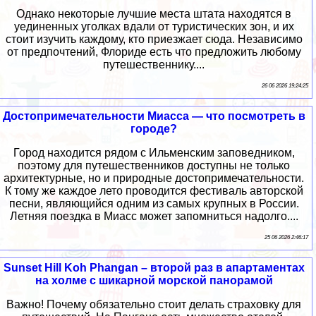
Однако некоторые лучшие места штата находятся в
уединенных уголках вдали от туристических зон, и их
стоит изучить каждому, кто приезжает сюда. Независимо
от предпочтений, Флориде есть что предложить любому
путешественнику....
26 06 2026 19:24:25
Достопримечательности Миасса — что посмотреть в
городе?
Город находится рядом с Ильменским заповедником,
поэтому для путешественников доступны не только
архитектурные, но и природные достопримечательности.
К тому же каждое лето проводится фестиваль авторской
песни, являющийся одним из самых крупных в России.
Летняя поездка в Миасс может запомниться надолго....
25 06 2026 2:46:17
Sunset Hill Koh Phangan – второй раз в апартаментах
на холме с шикарной морской панорамой
Важно! Почему обязательно стоит делать страховку для