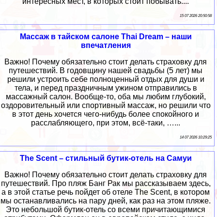
интересных мест, в которых стоит побывать....
15 07 2026 20:50:58
Массаж в тайском салоне Thai Dream – наши
впечатления
Важно! Почему обязательно стоит делать страховку для
путешествий. В годовщину нашей свадьбы (5 лет) мы
решили устроить себе полноценный отдых для души и
тела, и перед праздничным ужином отправились в
массажный салон. Вообще-то, оба мы любим глубокий,
оздоровительный или спортивный массаж, но решили что
в этот день хочется чего-нибудь более спокойного и
расслабляющего, при этом, всё-таки, …...
14 07 2026 10:29:25
The Scent – стильный бутик-отель на Самуи
Важно! Почему обязательно стоит делать страховку для
путешествий. Про пляж Банг Рак мы рассказываем здесь,
а в этой статье речь пойдет об отеле The Scent, в котором
мы останавливались на пару дней, как раз на этом пляже.
Это небольшой бутик-отель со всеми причитающимися