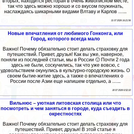
вторых, находится ресторан в очень живописном месте,
так что здесь можно хорошо и со вкусом поужинать,
наслаждаясь шикарными видами Влтаву и Карлов …...
31 07 2026 16:21:56
Новые впечатления от любимого Гонконга, или
Город, которого всегда мало
Важно! Почему обязательно стоит делать страховку для
путешествий. Привет, друзья! Как вы уже, наверное,
поняли из последней статьи, мы в России 🙂 Почти 2 года
здесь не были, соскучились, так что уже вовсю, с
удовольствием окунулись в культурно-городскую жизнь. О
своем бытие-житие здесь, а также о впечатлениях о
России после Азии еще напишем отдельно, а …...
30 07 2026 6:52:10
Вильнюс – уютная литовская столица или что
посмотреть и чем заняться в городе, куда съездить в
окрестностях
Важно! Почему обязательно стоит делать страховку для
путешествий. Привет, друзья! В этой статье я