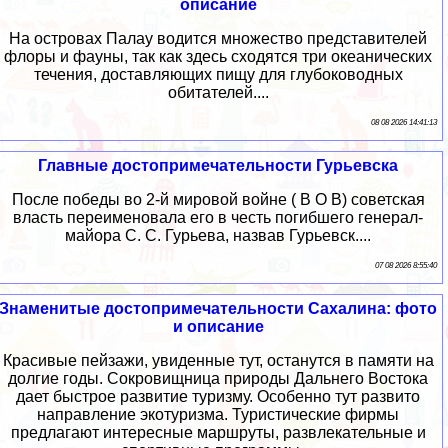
описание
На островах Палау водится множество представителей
флоры и фауны, так как здесь сходятся три океанических
течения, доставляющих пищу для глубоководных
обитателей....
08 08 2026 14:41:13
Главные достопримечательности Гурьевска
После победы во 2-й мировой войне ( В О В) советская
власть переименовала его в честь погибшего генерал-
майора С. С. Гурьева, назвав Гурьевск....
07 08 2026 8:55:40
Знаменитые достопримечательности Сахалина: фото
и описание
Красивые пейзажи, увиденные тут, останутся в памяти на
долгие годы. Сокровищница природы Дальнего Востока
дает быстрое развитие туризму. Особенно тут развито
направление экотуризма. Туристические фирмы
предлагают интересные маршруты, развлекательные и