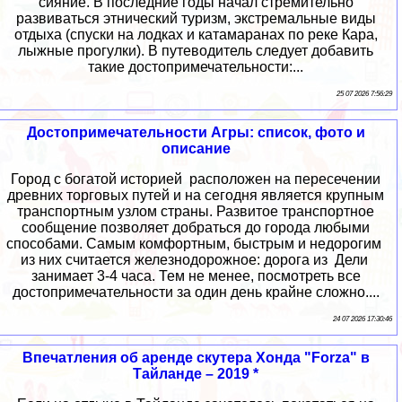
сияние. В последние годы начал стремительно
развиваться этнический туризм, экстремальные виды
отдыха (спуски на лодках и катамаранах по реке Кара,
лыжные прогулки). В путеводитель следует добавить
такие достопримечательности:...
25 07 2026 7:56:29
Достопримечательности Агры: список, фото и
описание
Город с богатой историей расположен на пересечении
древних торговых путей и на сегодня является крупным
транспортным узлом страны. Развитое транспортное
сообщение позволяет добраться до города любыми
способами. Самым комфортным, быстрым и недорогим
из них считается железнодорожное: дорога из Дели
занимает 3-4 часа. Тем не менее, посмотреть все
достопримечательности за один день крайне сложно....
24 07 2026 17:30:46
Впечатления об аренде скутера Хонда "Forza" в
Тайланде – 2019 *