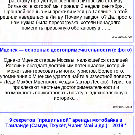
расскажу про уютную осеннюю литовскую столицу
Вильнюс, в которой мы провели 2 недели сентября.
Прошлой осенью мы прожили месяц в Таллине, а этой
решили наведаться в Литву. Почему так долго? Да, просто
нам нужна была перезагрузка, хотели ненадолго
поменять привычную обстановку в …...
29 07 2026 18:17:29
Мценск — основные достопримечательности (с фото)
Однако Мценск старше Москвы, являющейся столицей
России и обладает достойным потенциалом, который
может заинтересовать многих туристов. Более того,
упоминания о Мценске удается найти в известной повести
« Леди Макбет Мценского уезда» (автор Лесков). Туристов
привлекают местные достопримечательности и
возможность почувствовать богатую, вдохновляющую
историю....
28 07 2026 1:39:14
9 секретов "правильной" аренды мотобайка в
Таиланде (Самуи, Пхукет, Чианг Май и др.) – 2019 *