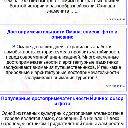
чем на 1000 километров. Помимо прекрасных пляжей,
богатой истории и разнообразной кухни, Окинава
знаменита …...
04 08 2026 14:30:57
Достопримечательности Омана: список, фото и
описание
В Омане до наших дней сохранилась арабская
самобытность, которая сумела проявить устойчивость
перед современной цивилизацией. Многочисленные
достопримечательности и архитектурные памятники
заслуживают внимания путешественников. Итак, какие
природные и архитектурные достопримечательности
заслуживают внимания туристов?...
03 08 2026 15:40:56
Популярные достопримечательности Йичина: обзор
и фото
Одной из главных культурных достопримечательностей в
городе является замок, основанный в начале 17 века
бароном, участником Тридцатилетней войны Альбрехтом