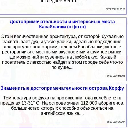
последнее место …...
07 07 2026 21:35:15
Достопримечательности и интересные места
Касабланки (с фото)
Это и величественная архитектура, от которой буквально
захватывает дух, и узкие улочки, идеально подходящие
для прогулок под жарким солнцем Касабланки, уютные
ресторанчики с местными вкусностями и шумнее рынки,
где можно найти сувениры на любой вкус. Каждый
посетитель с легкостью найдет в этом городе себе что-то
по душе....
06 07 2026 5:18:51
Знаменитые достопримечательности острова Корфу
Температура воздуха на протяжении года колеблется в
пределах 13-31° С. На острове живет 112 000 аборигенов,
большинство которых способно объясняться на
английском языке....
05 07 2026 2:30:37