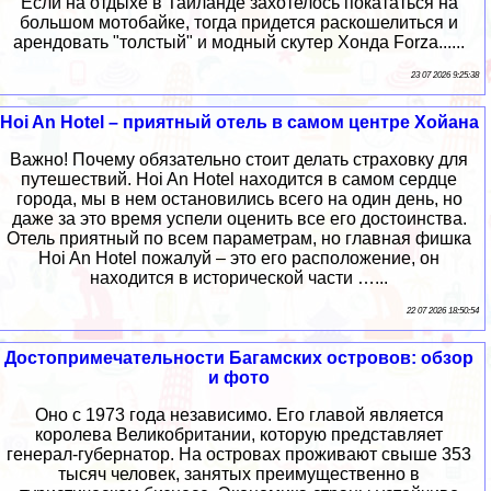
Если на отдыхе в Тайланде захотелось покататься на
большом мотобайке, тогда придется раскошелиться и
арендовать "толстый" и модный скутер Хонда Forza......
23 07 2026 9:25:38
Hoi An Hotel – приятный отель в самом центре Хойана
Важно! Почему обязательно стоит делать страховку для
путешествий. Hoi An Hotel находится в самом сердце
города, мы в нем остановились всего на один день, но
даже за это время успели оценить все его достоинства.
Отель приятный по всем параметрам, но главная фишка
Hoi An Hotel пожалуй – это его расположение, он
находится в исторической части …...
22 07 2026 18:50:54
Достопримечательности Багамских островов: обзор
и фото
Оно с 1973 года независимо. Его главой является
королева Великобритании, которую представляет
генерал-губернатор. На островах проживают свыше 353
тысяч человек, занятых преимущественно в