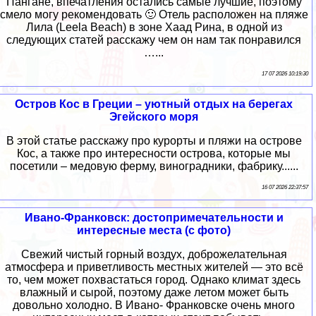
Пангане, впечатления остались самые лучшие, поэтому
смело могу рекомендовать 🙂 Отель расположен на пляже
Лила (Leela Beach) в зоне Хаад Рина, в одной из
следующих статей расскажу чем он нам так понравился
…...
17 07 2026 10:19:30
Остров Кос в Греции – уютный отдых на берегах
Эгейского моря
В этой статье расскажу про курорты и пляжи на острове
Кос, а также про интересности острова, которые мы
посетили – медовую ферму, виноградники, фабрику......
16 07 2026 22:37:57
Ивано-Франковск: достопримечательности и
интересные места (с фото)
Свежий чистый горный воздух, доброжелательная
атмосфера и приветливость местных жителей — это всё
то, чем может похвастаться город. Однако климат здесь
влажный и сырой, поэтому даже летом может быть
довольно холодно. В Ивано- Франковске очень много