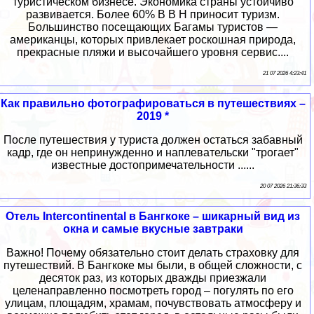
туристическом бизнесе. Экономика страны устойчиво
развивается. Более 60% В В Н приносит туризм.
Большинство посещающих Багамы туристов —
американцы, которых привлекает роскошная природа,
прекрасные пляжи и высочайшего уровня сервис....
21 07 2026 4:23:41
Как правильно фотографироваться в путешествиях –
2019 *
После путешествия у туриста должен остаться забавный
кадр, где он непринужденно и наплевательски "трогает"
известные достопримечательности ......
20 07 2026 21:36:33
Отель Intercontinental в Бангкоке – шикарный вид из
окна и самые вкусные завтраки
Важно! Почему обязательно стоит делать страховку для
путешествий. В Бангкоке мы были, в общей сложности, с
десяток раз, из которых дважды приезжали
целенаправленно посмотреть город – погулять по его
улицам, площадям, храмам, почувствовать атмосферу и