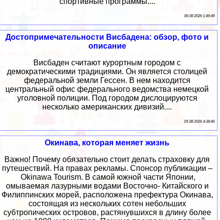
спортивные программы....
06 08 2026 1:49:49
Достопримечательности Висбадена: обзор, фото и
описание
Висбаден считают курортным городом с
демократическими традициями. Он является столицей
федеральной земли Гессен. В нем находится
центральный офис федерального ведомства немецкой
уголовной полиции. Под городом дислоцируются
несколько американских дивизий....
05 08 2026 4:38:46
Окинава, которая меняет жизнь
Важно! Почему обязательно стоит делать страховку для
путешествий. На правах рекламы. Спонсор публикации –
Okinawa Tourism. В самой южной части Японии,
омываемая лазурными водами Восточно- Китайского и
Филиппинских морей, расположена префектура Окинава,
состоящая из нескольких сотен небольших
субтропических островов, растянувшихся в длину более