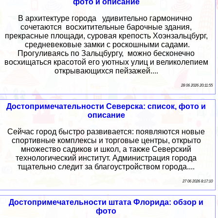
фото и описание
В архитектуре города удивительно гармонично
сочетаются восхитительные барочные здания,
прекрасные площади, суровая крепость Хоэнзальцбург,
средневековые замки с роскошными садами.
Прогуливаясь по Зальцбургу, можно бесконечно
восхищаться красотой его уютных улиц и великолепием
открывающихся пейзажей....
28 06 2026 20:11:55
Достопримечательности Северска: список, фото и
описание
Сейчас город быстро развивается: появляются новые
спортивные комплексы и торговые центры, открыто
множество садиков и школ, а также Северский
технологический институт. Администрация города
тщательно следит за благоустройством города....
27 06 2026 8:17:10
Достопримечательности штата Флорида: обзор и
фото