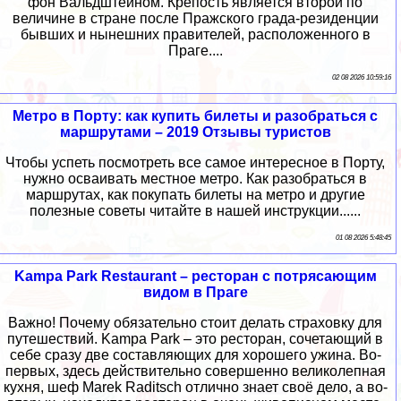
фон Вальдштейном. Крепость является второй по
величине в стране после Пражского града-резиденции
бывших и нынешних правителей, расположенного в
Праге....
02 08 2026 10:59:16
Метро в Порту: как купить билеты и разобраться с
маршрутами – 2019 Отзывы туристов
Чтобы успеть посмотреть все самое интересное в Порту,
нужно осваивать местное метро. Как разобраться в
маршрутах, как покупать билеты на метро и другие
полезные советы читайте в нашей инструкции......
01 08 2026 5:48:45
Kampa Park Restaurant – ресторан с потрясающим
видом в Праге
Важно! Почему обязательно стоит делать страховку для
путешествий. Kampa Park – это ресторан, сочетающий в
себе сразу две составляющих для хорошего ужина. Во-
первых, здесь действительно совершенно великолепная
кухня, шеф Marek Raditsch отлично знает своё дело, а во-