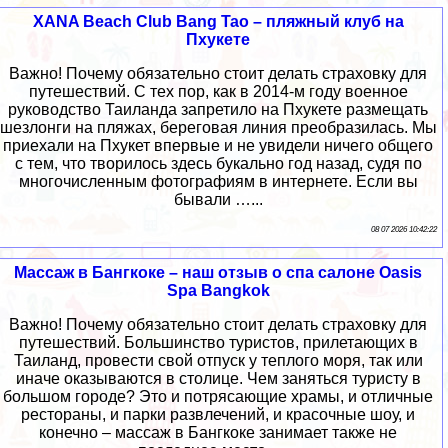
XANA Beach Club Bang Tao – пляжный клуб на
Пхукете
Важно! Почему обязательно стоит делать страховку для
путешествий. С тех пор, как в 2014-м году военное
руководство Таиланда запретило на Пхукете размещать
шезлонги на пляжах, береговая линия преобразилась. Мы
приехали на Пхукет впервые и не увидели ничего общего
с тем, что творилось здесь букально год назад, судя по
многочисленным фотографиям в интернете. Если вы
бывали …...
08 07 2026 10:42:22
Массаж в Бангкоке – наш отзыв о спа салоне Oasis
Spa Bangkok
Важно! Почему обязательно стоит делать страховку для
путешествий. Большинство туристов, прилетающих в
Таиланд, провести свой отпуск у теплого моря, так или
иначе оказываются в столице. Чем заняться туристу в
большом городе? Это и потрясающие храмы, и отличные
рестораны, и парки развлечений, и красочные шоу, и
конечно – массаж в Бангкоке занимает также не