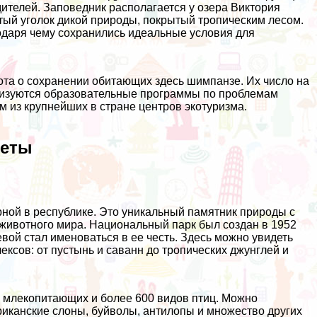
ителей. Заповедник располагается у озера Виктория
утый уголок дикой природы, покрытый тропическим лесом.
годаря чему сохранились идеальные условия для
ота о сохранении обитающих здесь шимпанзе. Их число на
ализуются образовательные программы по проблемам
м из крупнейших в стране центров экотуризма.
веты
рной в республике. Это уникальный памятник природы с
 животного мира. Национальный парк был создан в 1952
евой стал именоваться в ее честь. Здесь можно увидеть
сов: от пустынь и саванн до тропических джунглей и
в млекопитающих и более 600 видов птиц. Можно
фриканские слоны, буйволы, антилопы и множество других