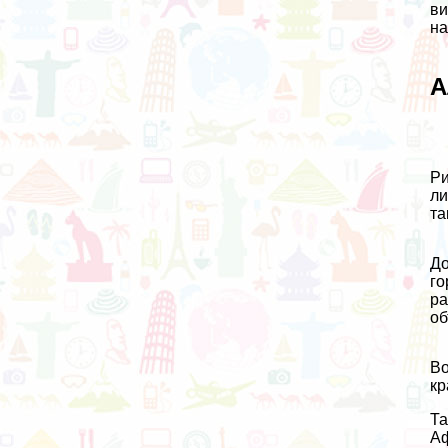
ви
на
А
Ри
ли
та
До
го
ра
об
Во
кр
Та
Аф