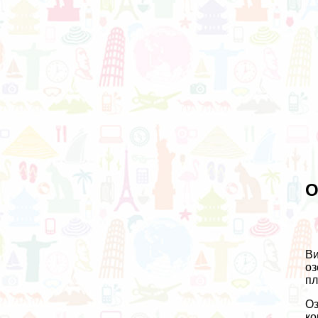
О
Ви
оз
пл
Оз
ко