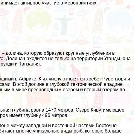
ринимает активное участие в мероприятиях,
– долина, которую образуют крупные углубления в
. Долина находится не только на территории Уганды, она
урунди и Танзания.
ими в Африке. К их числу относятся хребет Рувензори и
ами. В этой долине в глубокой тектонической впадине
инным в мире пресноводным озером и вторым озером по
льная глубина равна 1470 метров. Озеро Киву, имеющее
ров имеет глубину 496 метров.
ионе между западной и восточной частями Восточно-
обитают многие уникальные виды рыб, которые больше