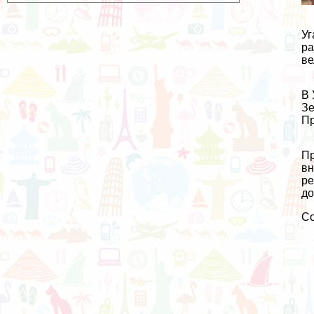
Уг
ра
ве
В 
Зе
Пр
Пр
вн
ре
до
С