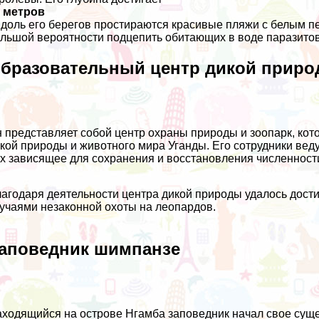
0 метров
Вдоль его берегов простираются красивые пляжи с белым пе
льшой вероятности подцепить обитающих в воде паразитов
бразовательный центр дикой прир
 представляет собой центр охраны природы и зоопарк, ко
кой природы и животного мира Уганды. Его сотрудники веду
х зависящее для сохранения и восстановления численност
агодаря деятельности центра дикой природы удалось дост
учаями незаконной охоты на леопардов.
аповедник шимпанзе
ходящийся на острове Нгамба заповедник начал свое суще