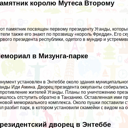
амятник королю Мутеса Второму
от памятник посвящен первому президенту Уганды, который
тели также его знают по прозвищу «король Фредди». Его ск
рвого президента республики, одетого в мундир и устремив
емориал в Мизунга-парке
нумент установлен в Энтеббе около здания муниципального
анды Иди Амина. Дворец президента оккупанты собирались 
противление жителей Уганды. Планы по уничтожению прези
ишлось отступить обратно в Танзанию. Оставленная ими при
новой мемориального комплекса. Около пушки поставили ст
л разбит парк, в котором установили скамейки с видом на 
резидентский дворец в Энтеббе