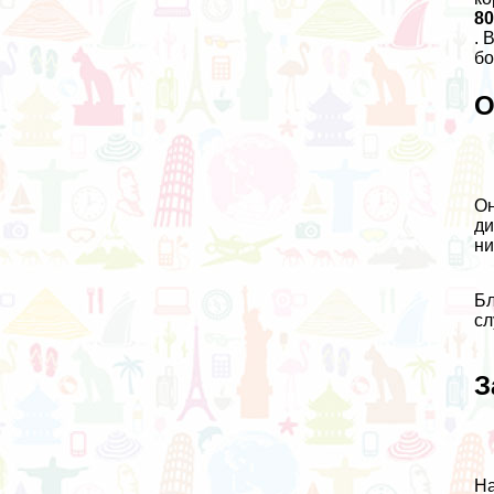
8
. 
бо
О
Он
ди
ни
Бл
сл
З
На