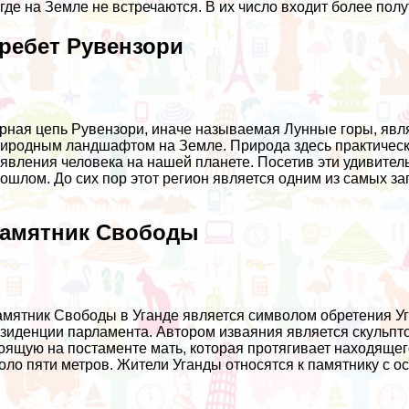
где на Земле не встречаются. В их число входит более пол
ребет Рувензори
рная цепь Рувензори, иначе называемая Лунные горы, яв
иродным ландшафтом на Земле. Природа здесь практически
явления человека на нашей планете. Посетив эти удивите
ошлом. До сих пор этот регион является одним из самых з
амятник Свободы
мятник Свободы в Уганде является символом обретения Уг
зиденции парламента. Автором изваяния является скульпто
оящую на постаменте мать, которая протягивает находящег
оло пяти метров. Жители Уганды относятся к памятнику с 