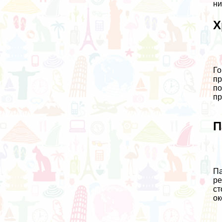
ни
Х
Го
пр
по
пр
П
Па
ре
ст
ок