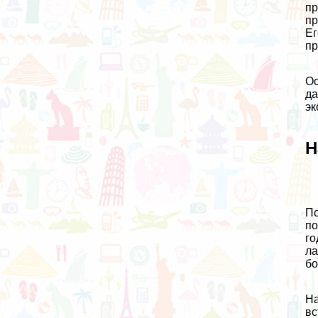
пр
пр
Ег
пр
Ос
да
эк
Н
По
по
го
ла
бо
На
вс