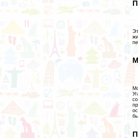
П
Эт
жи
пе
М
Мо
Уг
со
пр
ос
бы
П