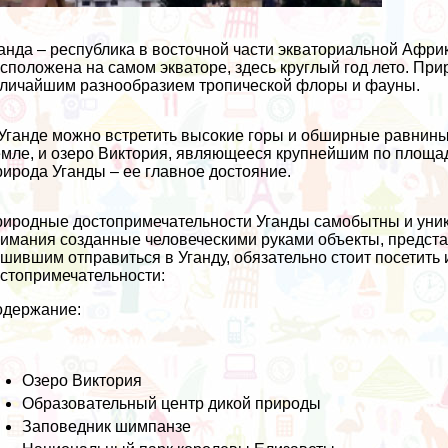
анда – республика в восточной части экваториальной Африк
сположена на самом экваторе, здесь круглый год лето. П
личайшим разнообразием тропической флоры и фауны.
Уганде можно встретить высокие горы и обширные равнины,
мле, и озеро Виктория, являющееся крупнейшим по площад
ирода Уганды – ее главное достояние.
иродные достопримечательности Уганды самобытны и уник
имания созданные человеческими руками объекты, предста
шившим отправиться в Уганду, обязательно стоит посетить
стопримечательности:
одержание:
Озеро Виктория
Образовательный центр дикой природы
Заповедник шимпанзе