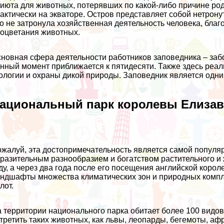
июта для животных, потерявших по какой-либо причине род
актически на экваторе. Остров представляет собой нетрон
о не затронула хозяйственная деятельность человека, бла
оцветания животных.
новная сфера деятельности работников заповедника – заб
нный момент приближается к пятидесяти. Также здесь ре
ологии и охраны дикой природы. Заповедник является одни
ациональный парк королевы Елиза
жалуй, эта достопримечательность является самой популя
разительным разнообразием и богатством растительного и
ду, а через два года после его посещения английской корол
ндшафты множества климатических зон и природных комплек
лот.
 территории национального парка обитает более 100 видо
третить таких животных, как львы, леопарды, бегемоты, а