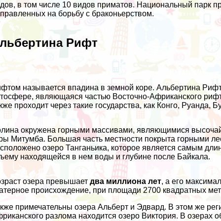
дов, в том числе 10 видов приматов. Национальный парк п
правленных на борьбу с браконьерством.
льбертина Рифт
фтом называется впадина в земной коре. Альбертина Рифт 
тосфере, являющаяся частью Восточно-Африканского рифта
кже проходит через такие государства, как Конго, Руанда, Б
лина окружена горными массивами, являющимися высочайш
ры Митумба. Большая часть местности покрыта горными лес
сположено озеро Танганьика, которое является самым дл
ъему находящейся в нем воды и глубине после Байкала.
зраст озера превышает
два миллиона лет
, а его максима
атерное происхождение, при площади 2700 квадратных мет
кже примечательны озера Альберт и Эдвард. В этом же рег
риканского разлома находится озеро Виктория. В озерах 