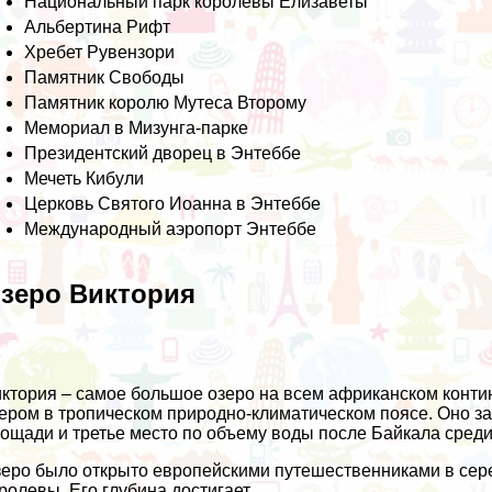
Национальный парк королевы Елизаветы
Альбертина Рифт
Хребет Рувензори
Памятник Свободы
Памятник королю Мутеса Второму
Мемориал в Мизунга-парке
Президентский дворец в Энтеббе
Мечеть Кибули
Церковь Святого Иоанна в Энтеббе
Международный аэропорт Энтеббе
зеро Виктория
ктория – самое большое озеро на всем африканском конт
ером в тропическом природно-климатическом поясе. Оно за
ощади и третье место по объему воды после Байкала сред
еро было открыто европейскими путешественниками в сере
ролевы. Его глубина достигает