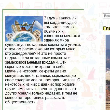
Задумывались ли
вы когда-нибудь о
том, что в самых
Гл
обычных и
известных местах и
зданиях мира
существует потаенные комнаты и уголки,
о точном расположении которых мало
кто осведомлен? И это не просто
подвалы или потаенные комнаты с
замаскированными входами. Эти
скрытые местечки хранят в себе
мрачные истории, секреты давно
минувших дней, тайники, скрывающие
свое содержимое от посторонних глаз. О
некоторых из них с давних пор ходили
слухи, имелись косвенные данные, а о
других узнали только недавно, и тем не
менее не торопились рассказать
общественности.