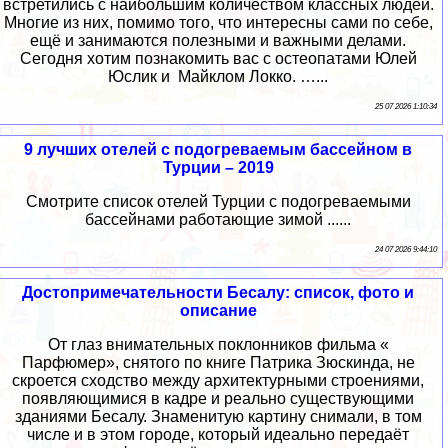
встретились с наибольшим количеством классных людей.
Многие из них, помимо того, что интересны сами по себе,
ещё и занимаются полезными и важными делами.
Сегодня хотим познакомить вас с остеопатами Юлей
Юслик и Майклом Локко. …...
25 07 2026 1:10:34
9 лучших отелей с подогреваемым бассейном в
Турции – 2019
Смотрите список отелей Турции с подогреваемыми
бассейнами работающие зимой ......
24 07 2026 9:44:10
Достопримечательности Бесалу: список, фото и
описание
От глаз внимательных поклонников фильма «
Парфюмер», снятого по книге Патрика Зюскинда, не
скроется сходство между архитектурными строениями,
появляющимися в кадре и реально существующими
зданиями Бесалу. Знаменитую картину снимали, в том
числе и в этом городе, который идеально передаёт