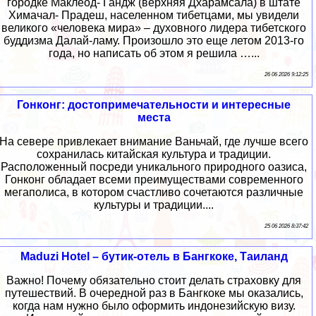
городке Маклеод- Гандж (верхняя Дхарамсала) в штате
Химачал- Прадеш, населенном тибетцами, мы увидели
великого «человека мира» – духовного лидера тибетского
буддизма Далай-ламу. Произошло это еще летом 2013-го
года, но написать об этом я решила …...
26 06 2026 9:12:25
Гонконг: достопримечательности и интересные
места
На севере привлекает внимание Ваньчай, где лучше всего
сохранилась китайская культура и традиции.
Расположенный посреди уникального природного оазиса,
Гонконг обладает всеми преимуществами современного
мегаполиса, в котором счастливо сочетаются различные
культуры и традиции....
25 06 2026 8:37:42
Maduzi Hotel – бутик-отель в Бангкоке, Таиланд
Важно! Почему обязательно стоит делать страховку для
путешествий. В очередной раз в Бангкоке мы оказались,
когда нам нужно было оформить индонезийскую визу.