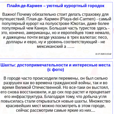
Плайя-де-Кармен – уютный курортный городок
Важно! Почему обязательно стоит делать страховку для
путешествий. Плая-де- Кармен (Playa-del-Carmen) - самый
популярный курорт на полуострове Юкотан, даже более
популярный чем Канкун. Большая часть туристов здесь -
это, конечно, американцы, но и европейцев тоже немало,
и дажецены почти везде указаны в трех валютах: песо,
доллары и евро, ну и уровень соответствующий - не
мексиканский а …...
01 07 2026 0:15:42
Шахты: достопримечательности и интересные места
(с фото)
В городе часто происходили перемены, он был сильно
разрушен как во времена гражданской войны, так и во
время Великой Отечественной. Но все-таки он выстоял,
его снова восстановили, и до сих пор растет и процветает
его инфраструктура. Благодаря тому, что добыча угля
повысилась стали открываться новые шахты. Множество
красивейших мест можно посмотреть в этом городе,
сейчас рассмотрим самые яркие из них....