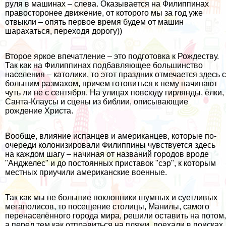
руля в машинах – слева. Оказывается на Филиппинах
правосторонее движение, от которого мы за год уже
отвыкли – опять первое время будем от машин
шарахаться, переходя дорогу))
Второе яркое впечатление – это подготовка к Рождеству.
Так как на Филиппинах подбавляющее большинство
населения – католики, то этот праздник отмечается здесь с
большим размахом, причем готовиться к нему начинают
чуть ли не с сентября. На улицах повсюду гирлянды, ёлки,
Санта-Клаусы и сцены из библии, описывающие
рождение Христа.
Вообще, влияние испанцев и американцев, которые по-
очереди колонизировали Филиппины чувствуется здесь
на каждом шагу – начиная от названий городов вроде
"Анджелес" и до постоянных приставок "сэр", к которым
местных приучили американские военные.
Так как мы не большие поклонники шумных и суетливых
мегаполисов, то посещение столицы, Манилы, самого
перенаселённого города мира, решили оставить на потом,
а перед тем как отправиться на пляжи, поехали в поисках