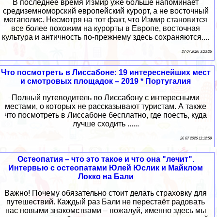
В последнее время Измир уже больше напоминает
средиземноморский европейский курорт, а не восточный
мегаполис. Несмотря на тот факт, что Измир становится
все более похожим на курорты в Европе, восточная
культура и античность по-прежнему здесь сохраняются....
27 07 2026 3:23:26
Что посмотреть в Лиссабоне: 19 интереснейших мест
и смотровых площадок – 2019 * Португалия
Полный путеводитель по Лиссабону с интересными
местами, о которых не рассказывают туристам. А также
что посмотреть в Лиссабоне бесплатно, где поесть, куда
лучше сходить ......
26 07 2026 11:12:59
Остеопатия – что это такое и что она "лечит".
Интервью с остеопатами Юлей Юслик и Майклом
Локко на Бали
Важно! Почему обязательно стоит делать страховку для
путешествий. Каждый раз Бали не перестаёт радовать
нас новыми знакомствами – пожалуй, именно здесь мы