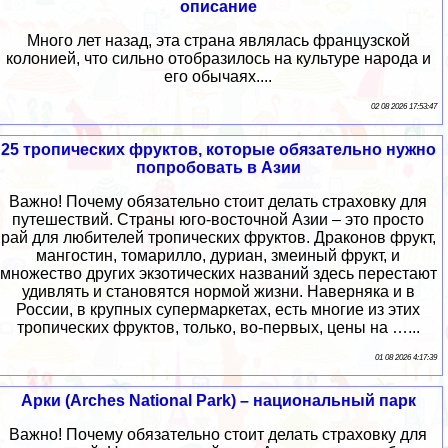
описание
Много лет назад, эта страна являлась французской
колонией, что сильно отобразилось на культуре народа и
его обычаях....
02 08 2026 17:53:47
25 тропических фруктов, которые обязательно нужно
попробовать в Азии
Важно! Почему обязательно стоит делать страховку для
путешествий. Страны юго-восточной Азии – это просто
рай для любителей тропических фруктов. Драконов фрукт,
мангостин, томарилло, дуриан, змеиный фрукт, и
множество других экзотических названий здесь перестают
удивлять и становятся нормой жизни. Наверняка и в
России, в крупных супермаркетах, есть многие из этих
тропических фруктов, только, во-первых, цены на …...
01 08 2026 4:17:39
Арки (Arches National Park) – национальный парк
Важно! Почему обязательно стоит делать страховку для