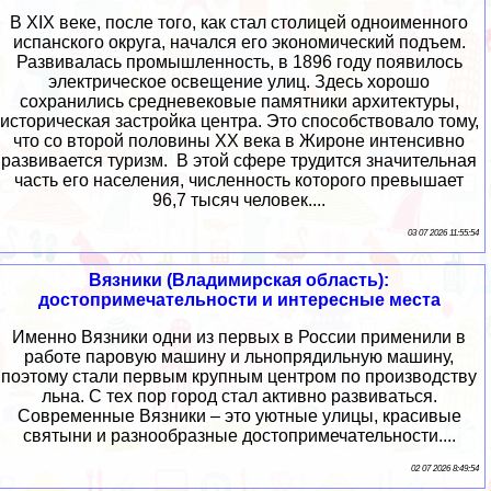
В XIX веке, после того, как стал столицей одноименного
испанского округа, начался его экономический подъем.
Развивалась промышленность, в 1896 году появилось
электрическое освещение улиц. Здесь хорошо
сохранились средневековые памятники архитектуры,
историческая застройка центра. Это способствовало тому,
что со второй половины XX века в Жироне интенсивно
развивается туризм. В этой сфере трудится значительная
часть его населения, численность которого превышает
96,7 тысяч человек....
03 07 2026 11:55:54
Вязники (Владимирская область):
достопримечательности и интересные места
Именно Вязники одни из первых в России применили в
работе паровую машину и льнопрядильную машину,
поэтому стали первым крупным центром по производству
льна. С тех пор город стал активно развиваться.
Современные Вязники – это уютные улицы, красивые
святыни и разнообразные достопримечательности....
02 07 2026 8:49:54