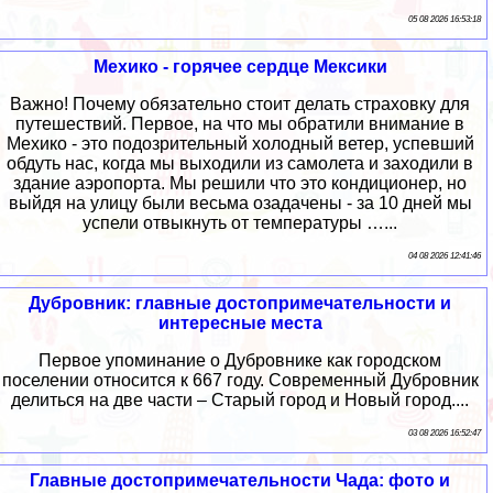
05 08 2026 16:53:18
Мехико - горячее сердце Мексики
Важно! Почему обязательно стоит делать страховку для
путешествий. Первое, на что мы обратили внимание в
Мехико - это подозрительный холодный ветер, успевший
обдуть нас, когда мы выходили из самолета и заходили в
здание аэропорта. Мы решили что это кондиционер, но
выйдя на улицу были весьма озадачены - за 10 дней мы
успели отвыкнуть от температуры …...
04 08 2026 12:41:46
Дубровник: главные достопримечательности и
интересные места
Первое упоминание о Дубровнике как городском
поселении относится к 667 году. Современный Дубровник
делиться на две части – Старый город и Новый город....
03 08 2026 16:52:47
Главные достопримечательности Чада: фото и