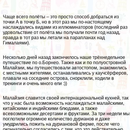
Чаще всего полёты – это просто способ добраться из
точки А в точку Б, но в этот раз мы по-настоящему
наслаждались видами из иллюминаторов (последний раз
удовольствие от полёта мы получали почти год назад,
правда в тот раз мы летали
на парапланах над
Гималаями
).
Несколько дней назад закончилось наше трёхнедельное
путешествие по о.Борнео. Также как и по
полуостровной
Малайзии
, мы путешествовали автостопом, знакомились
с местными жителями, останавливались у каучсёрферов,
плавали на соседние острова, снорклили, ходили в
трекинги и очень много ели :))
Малайзия славится своей интернациональной кухней, так
что у нас была возможность наслаждаться малайскими,
китайскими и индийскими блюдами, а также
всевозможными десертами и фруктами. За три недели мы
поглотили огромное количество
дурианов
и даже
умудрились пожить на дуриановой ферме, после чего
окончательно согласились с тем, что это действительно