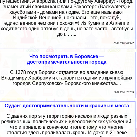
путешествий. Alappuzha (или по-другому Alleppey) - город,
знаменитый своими каналами Бэквотерс (Backwaters) и
хаусботами - домами на лодке. Его еще называют
Индийской Венецией, ноканалы - это, пожалуй,
единственное чем они похожи =) Из Кумили в Аллеппи
ходит всего один автобус в день, но зато часто - автобусы
до г. …...
20 07 2026 16:29:47
Что посмотреть в Боровске —
достопримечательности города
С 1378 года Боровск отдается во владение князю
Владимиру Храброму и становится одним из крупнейших
городов Серпуховско- Боровского княжества....
19 07 2026 17:37:59
Судан: достопримечательности и красивые места
С давних пор эту территорию населяли люди разных
религиозных, политических и идеологических убеждений,
что и привело в конечном итоге к тому, что многие
столетия здесь проливалась кровь. И даже в 21 веке