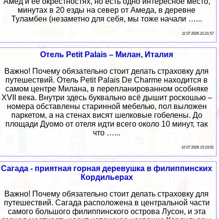
Амед и её окрестностях, но есть одно интересное место,
минутах в 20 езды на север от Амеда, в деревне
Туламбен (незаметно для себя, мы тоже начали …...
11 07 2026 21:21:57
Отель Petit Palais – Милан, Италия
Важно! Почему обязательно стоит делать страховку для
путешествий. Отель Petit Palais De Charme находится в
самом центре Милана, в перепланированном особняке
XVII века. Внутри здесь буквально всё дышит роскошью –
номера обставлены старинной мебелью, пол выложен
паркетом, а на стенах висят шелковые гобелены. До
площади Дуомо от отеля идти всего около 10 минут, так
что …...
10 07 2026 15:19:51
Сагада - приятная горная деревушка в филиппинских
Кордильерах
Важно! Почему обязательно стоит делать страховку для
путешествий. Сагада расположена в центральной части
самого большого филиппинского острова Лусон, и эта