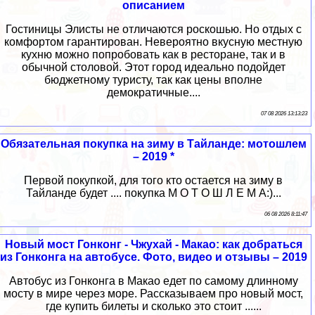
описанием
Гостиницы Элисты не отличаются роскошью. Но отдых с
комфортом гарантирован. Невероятно вкусную местную
кухню можно попробовать как в ресторане, так и в
обычной столовой. Этот город идеально подойдет
бюджетному туристу, так как цены вполне
демократичные....
07 08 2026 13:13:23
Обязательная покупка на зиму в Тайланде: мотошлем
– 2019 *
Первой покупкой, для того кто остается на зиму в
Тайланде будет .... покупка М О Т О Ш Л Е М А:)...
06 08 2026 8:11:47
Новый мост Гонконг - Чжухай - Макао: как добраться
из Гонконга на автобусе. Фото, видео и отзывы – 2019
Автобус из Гонконга в Макао едет по самому длинному
мосту в мире через море. Рассказываем про новый мост,
где купить билеты и сколько это стоит ......