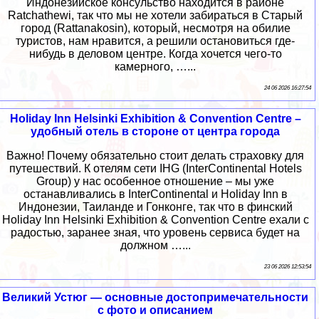
Индонезийское консульство находится в районе
Ratchathewi, так что мы не хотели забираться в Старый
город (Rattanakosin), который, несмотря на обилие
туристов, нам нравится, а решили остановиться где-
нибудь в деловом центре. Когда хочется чего-то
камерного, …...
24 06 2026 16:27:54
Holiday Inn Helsinki Exhibition & Convention Centre –
удобный отель в стороне от центра города
Важно! Почему обязательно стоит делать страховку для
путешествий. К отелям сети IHG (InterContinental Hotels
Group) у нас особенное отношение – мы уже
останавливались в InterContinental и Holiday Inn в
Индонезии, Таиланде и Гонконге, так что в финский
Holiday Inn Helsinki Exhibition & Convention Centre ехали с
радостью, заранее зная, что уровень сервиса будет на
должном …...
23 06 2026 12:53:54
Великий Устюг — основные достопримечательности
с фото и описанием