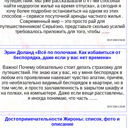
путешествий. Мы уже рассказывали о «7-ми способах
найти недорогое жильё на время отпуска», а сегодня я
хочу более подробно остановиться на одном из этих
способов – сервисе посуточной аренды частного жилья .
Современный мир – это просто рай для
путешественников! Серьёзно, представьте сколько усилий
требовалось приложить для того, чтобы …...
05 07 2026 9:54:36
Эрин Доланд «Всё по полочкам. Как избавиться от
беспорядка, даже если у вас нет времени»
Важно! Почему обязательно стоит делать страховку для
путешествий. Не знаю как у вас, но у меня беспорядок в
любом его проявлении навевает чувство апатии, причём,
это необязательно видимый беспорядок в квартире, но в
том числе, и просто захламленность в закрытом шкафу и
на полках, на компьютере. Даже если вещи расставлены,
я иногда понимаю, что часть …...
04 07 2026 1:20:46
Достопримечательности Жироны: список, фото и
описание