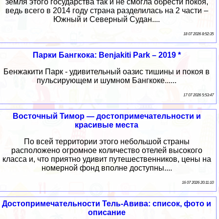
земля этого государства так и не смогла обрести покоя,
ведь всего в 2014 году страна разделилась на 2 части –
Южный и Северный Судан....
18 07 2026 8:52:35
Парки Бангкока: Benjakiti Park – 2019 *
Бенжакити Парк - удивительный оазис тишины и покоя в
пульсирующем и шумном Бангкоке......
17 07 2026 5:53:47
Восточный Тимор — достопримечательности и
красивые места
По всей территории этого небольшой страны
расположено огромное количество отелей высокого
класса и, что приятно удивит путешественников, цены на
номерной фонд вполне доступны....
16 07 2026 20:11:10
Достопримечательности Тель-Авива: список, фото и
описание