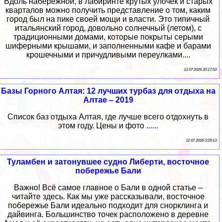
Вдоль набережной, в лабиринте крутых улочек и старых
кварталов можно получить представление о том, каким
город был на пике своей мощи и власти. Это типичный
итальянский город, довольно солнечный (летом), с
традиционными домами, которые покрыты серыми
шиферными крышами, и заполненными кафе и барами
крошечными и причудливыми переулками....
13 07 2026 20:17:53
Базы Горного Алтая: 12 лучших турбаз для отдыха на
Алтае – 2019
Список баз отдыха Алтая, где лучше всего отдохнуть в
этом году. Цены и фото ......
12 07 2026 0:29:13
Туламбен и затонувшее судно Либерти, восточное
побережье Бали
Важно! Всё самое главное о Бали в одной статье –
читайте здесь. Как мы уже рассказывали, восточное
побережье Бали идеально подходит для снорклинга и
дайвинга. Большинство точек расположено в деревне