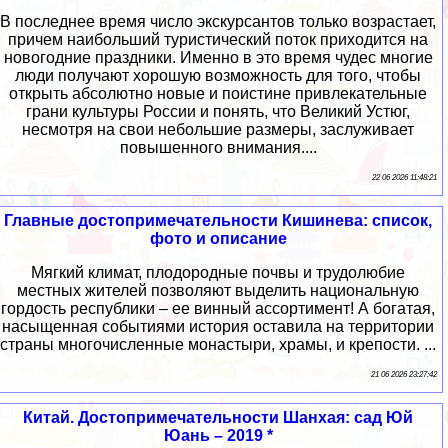
В последнее время число экскурсантов только возрастает,
причем наибольший туристический поток приходится на
новогодние праздники. Именно в это время чудес многие
люди получают хорошую возможность для того, чтобы
открыть абсолютно новые и поистине привлекательные
грани культуры России и понять, что Великий Устюг,
несмотря на свои небольшие размеры, заслуживает
повышенного внимания....
22 06 2026 11:48:21
Главные достопримечательности Кишинева: список,
фото и описание
Мягкий климат, плодородные почвы и трудолюбие
местных жителей позволяют выделить национальную
гордость республики – ее винный ассортимент! А богатая,
насыщенная событиями история оставила на территории
страны многочисленные монастыри, храмы, и крепости. ...
21 06 2026 23:27:42
Китай. Достопримечательности Шанхая: сад Юй
Юань – 2019 *