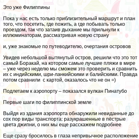
Это уже Филиппины
Пока у нас есть только приблизительный маршрут и план
того, что посетить, где пожить, а где побывать только
проездом, так что затаив дыхание мы прильнули к
иллюминаторам, рассматривая новую страну
и, уже знакомые по путеводителю, очертания островов
Увидев небольшой вытянутый остров, решили что это тот
самый Боракай, на котором самые лучшие пляжи в мире
– уже через неделю мы сможем это проверить и сравнить
их с
индийскими
,
шри-ланкийскими
и
балийскими
. Правда
потом сравнили с картой, оказалось что не он =)
Подлетаем к аэропорту – показался вулкан Пинатубо
Первые шаги по филиппинской земле
Выйдя из здания аэропорта обнаружили невиданные до
сох пор виды транспорта: разукрашенные в пёстрые
цвета джипни, о них мы еще расскажем подробнее
Еще сразу бросилось в глаза непривычное расположение