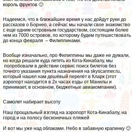
король фруктов 🙂
Надеемся, что в ближайшее время у нас дойдут руки до
рассказов о Борнео, а сейчас мы начали свое знакомство
с еще одним островным государством, состоящим более
чем из 7000 островов, по которому будем путешествовать
до конца февраля – Филиппинами.
Вообще изначально, про Филиппины мы даже не думали,
но когда решали куда лететь из Кота-Кинабалу, мы
попробовали в действии сервис
поиск билетов
без
точного указания пункта назначения на skyscanner.ru,
который нашел нам дешёвый перелёт в Кларк (этот
аэропорт находится в 2х часах езды от Манилы и
принимает, в основном, бюджетные авиакомпании).
Самолет набирает высоту
Наш прощальный взгляд на аэропорт Кота-Кинабалу, на
город и на полосу бесконечных пляжей
И вот мы уже над облаками. Небо в забавную крапинку 🙂