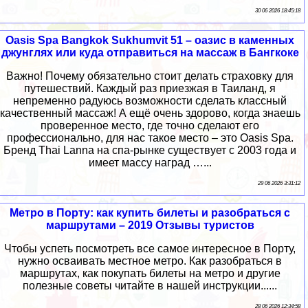
30 06 2026 18:45:18
Oasis Spa Bangkok Sukhumvit 51 – оазис в каменных
джунглях или куда отправиться на массаж в Бангкоке
Важно! Почему обязательно стоит делать страховку для
путешествий. Каждый раз приезжая в Таиланд, я
непременно радуюсь возможности сделать классный
качественный массаж! А ещё очень здорово, когда знаешь
проверенное место, где точно сделают его
профессионально, для нас такое место – это Oasis Spa.
Бренд Thai Lanna на спа-рынке существует с 2003 года и
имеет массу наград …...
29 06 2026 3:31:12
Метро в Порту: как купить билеты и разобраться с
маршрутами – 2019 Отзывы туристов
Чтобы успеть посмотреть все самое интересное в Порту,
нужно осваивать местное метро. Как разобраться в
маршрутах, как покупать билеты на метро и другие
полезные советы читайте в нашей инструкции......
28 06 2026 12:34:58