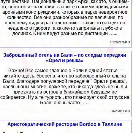
путешествий. Национальный парк Арки, как это, в общем-
то, понятно из названия, славится своими причудливыми
арочными конструкциями, которых в парке невероятное
количество. Все они разнообразные по величине, по
внешнему виду и расположению – какие-то находятся
недалеко от дороги, а какие-то запрятаны глубоко в
долинах. К ним ведут разные по дистанции …...
31 07 2026 23:48:13
Заброшенный отель на Бали – по следам передачи
«Орел и решка»
Важно! Всё самое главное о Бали в одной статье –
читайте здесь. Уверена, что про заброшенный отель на
Бали, благодаря популярной передаче " Орел и решка",
наслышаны многие, даже те, кто никогда здесь не был и
приезжать на остров в ближайшем будущем не
собирается. Ну а те туристы, кто планирует свой отпуск на
Бали, очень часто …...
30 07 2026 4:51:10
Аристократический ресторан Bordoo в Таллине