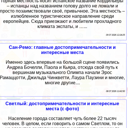
горная местность носит испанское название Кордильеры
– испанцы над названием голову долго не ломали и
просто позаимствовали своё, привычное. Эта местность –
излюбленное туристическое направление среди
европейцев. Сюда приезжают и любители прохладного
климата экспаты, и …...
09 07 2026 13:34:25
Сан-Ремо: главные достопримечательности и
интересные места
Именно здесь впервые на большой сцене появились
Андреа Бочелли, Паола и Кьяра, отсюда свой путь к
вершинам музыкального Олимпа начали Эрос
Рамаццотти, Джильда Чинкветти, Лаура Паузини и многие,
многие другие....
08 07 2026 13:43:50
Светлый: достопримечательности и интересные
места (с фото)
Население города составляет чуть более 22 тысяч
человек. В целом, если говорить о самом Светлом, то он