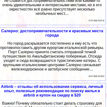
не славится достопримечательностями или какими-то
очень удивительными и интересными местами, но в его
окрестностях всё равно присутствует несколько
необычных мест....
07 07 2026 15:57:31
Салерно: достопримечательности и красивые места
города
Но город раскрывается постепенно и ему есть что
противопоставить другим курортам итальянской ривьеры.
Порт Салерно принято считать отправной точкой
путешествия по Амальфитанскому побережью. Отсюда
уходят и сюда возвращаются туристические катеры. С
крупными итальянскими центрами Салерно связывает
железнодорожное и автобусное сообщение....
06 07 2026 12:39:27
Airbnb – отзывы об использовании сервиса, личный
опыт, полезные рекомендации по поиску жилья в
airbnb и купон на скидку в $20
Важно! Почему обязательно стоит делать страховку для