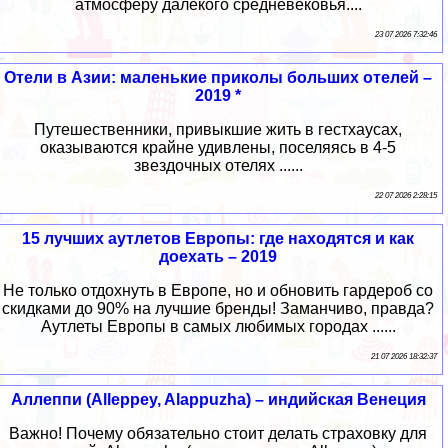
атмосферу далёкого средневековья....
23 07 2026 7:32:46
Отели в Азии: маленькие приколы больших отелей –
2019 *
Путешественники, привыкшие жить в гестхаусах,
оказываются крайне удивлены, поселяясь в 4-5
звездочных отелях ......
22 07 2026 2:28:15
15 лучших аутлетов Европы: где находятся и как
доехать – 2019
Не только отдохнуть в Европе, но и обновить гардероб со
скидками до 90% на лучшие бренды! Заманчиво, правда?
Аутлеты Европы в самых любимых городах ......
21 07 2026 18:32:37
Аллеппи (Alleppey, Alappuzha) – индийская Венеция
Важно! Почему обязательно стоит делать страховку для