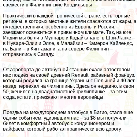
свежести в Филиппинские Кордильеры
Практически в каждой тропической стране, есть горные
регионы, в которых местные жители спасаются от жары, а
путешественники, особенно из Европы и России,
заезжают освежиться в привычном климате. Так, на юге
Индии мы были в
Муннаре
и
Кодайканале
, в Шри-Ланке –
в
Нувара-Элии
и
Элле
, в Малайзии –
Камерон Хайлендс
,
на
Бали
– в Кинтамани, а на севере Филиппин –
отправились в Сагаду.
От аэропорта до автобусной станции ехали автостопом –
нас подвёз на своей древней Renault, забавный француз,
который родился на границе Украины с Польшей и 40 лет
назад переехал на Филиппины. Здесь он недавно, в свои
50, женился на двадцатилетней филиппинке – за этим
сюда, кстати, приезжают многие европейцы.
Поездка на междугороднем автобусе в Багио, стала еще
одним событием, удивившим нас – за $8 мы получили
билет в комфортный автобус с кондиционером и
вайфаем, который работал практически всю дорогу.