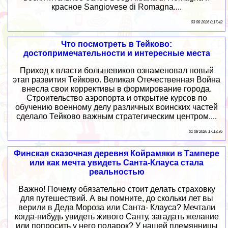
красное Sangiovese di Romagna....
03 08 2026 0:17:42
Что посмотреть в Тейково:
достопримечательности и интересные места
Приход к власти большевиков ознаменовал новый
этап развития Тейково. Великая Отечественная Война
внесла свои коррективы в формирование города.
Строительство аэропорта и открытие курсов по
обучению военному делу различных воинских частей
сделало Тейково важным стратегическим центром....
01 08 2026 17:13:36
Финская сказочная деревня Койрамяки в Тампере
или как мечта увидеть Санта-Клауса стала
реальностью
Важно! Почему обязательно стоит делать страховку
для путешествий. А вы помните, до скольки лет вы
верили в Деда Мороза или Санта- Клауса? Мечтали
когда-нибудь увидеть живого Санту, загадать желание
или попросить у него подарок? У нашей племянницы