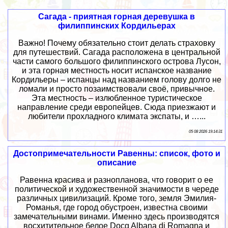
Сагада - приятная горная деревушка в
филиппинских Кордильерах
Важно! Почему обязательно стоит делать страховку
для путешествий. Сагада расположена в центральной
части самого большого филиппинского острова Лусон,
и эта горная местность носит испанское название
Кордильеры – испанцы над названием голову долго не
ломали и просто позаимствовали своё, привычное.
Эта местность – излюбленное туристическое
направление среди европейцев. Сюда приезжают и
любители прохладного климата экспаты, и …...
05 08 2026 19:14:31
Достопримечательности Равенны: список, фото и
описание
Равенна красива и разнопланова, что говорит о ее
политической и художественной значимости в череде
различных цивилизаций. Кроме того, земля Эмилия-
Романья, где город обустроен, известна своими
замечательными винами. Именно здесь производятся
восхитительное белое Docg Albana di Romagna и