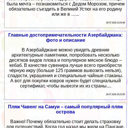
была мечта – познакомиться с Дедом Морозом, причем
обязательно съездить в Великий Устюг на его родину
или же в …...
30 07 2026 23:24:48
Главные достопримечательности Азербайджана:
фото и описание
В Азербайджане можно увидеть древние
архитектурные памятники, попробовать несколько
десятков видов плова и популярное мясное блюдо –
кебаб. В качестве сувенира лучше всего приобрести
чёрную икру (больше 125 граммов вывозить нельзя),
сладости, украшения и специальные чайные стаканы.
А вот для покупки ковров нужен будет специальный
сертификат, чтобы вывезти их из страны....
28 07 2026 20:23:50
Пляж Чавенг на Самуи – самый популярный пляж
острова
Важно! Почему обязательно стоит делать страховку
для путешествий. Когда год назад мы жили на Пангане,