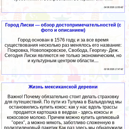
04 08 2026 13:50:42
Город Лиски — обзор достопримечательностей (с
фото и описанием)
Город основан в 1576 году, и за все время
существования несколько раз менялось его название:
Покровка, Новопокровское, Свобода, Георгиу- Деж.
Сегодня Лиски являются не только экономическим, но
и культурным центром области....
02 08 2026 17:47:42
Жизнь мексиканской деревни
Важно! Почему обязательно стоит делать страховку
для путешествий. По пути из Тулума в Вальядолид мы
остановились купить кокос: как у нас вдоль трассы
продается картошка в ведрах - здесь кокосы и
кокосовое молоко. Причем можно купить целиковый
"орех", а можно мякоть, заботливо сложенную в
полиэтиленовый пакетик Как раз здесь мы обнаружили