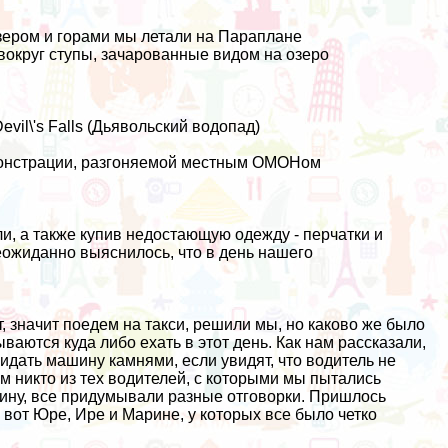
озером и горами мы
летали на Параплане
 вокруг ступы, зачарованные видом на озеро
il\'s Falls (Дьявольский водопад)
монстрации, разгоняемой местным ОМОНом
и, а также купив недостающую одежду - перчатки и
еожиданно выяснилось, что в день нашего
, значит поедем на такси, решили мы, но каково же было
ываются куда либо ехать в этот день. Как нам рассказали,
акидать машину камнями, если увидят, что водитель не
ем никто из тех водителей, с которыми мы пытались
чину, все придумывали разные отговорки. Пришлось
а вот Юре, Ире и Марине, у которых все было четко