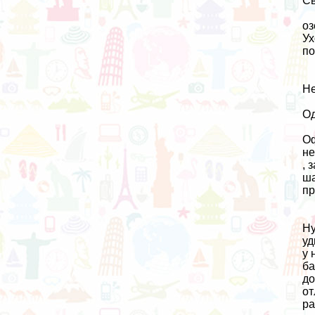
Св
оз
Ух
по
Не
Од
О
не
, 
ша
пр
Ну
уд
у 
ба
до
от
ра