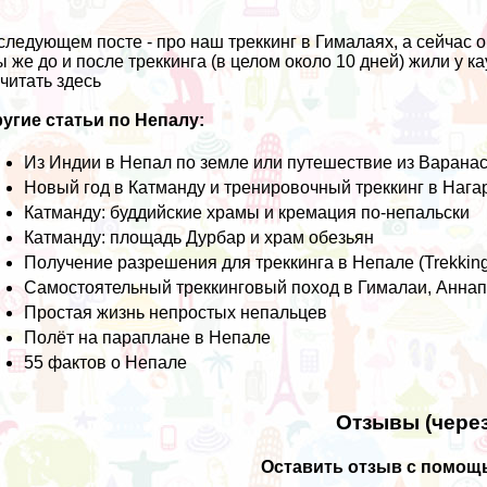
следующем посте - про
наш треккинг в Гималаях
, а сейчас 
 же до и после треккинга (в целом около 10 дней) жили у 
читать
здесь
угие статьи по Непалу:
Из Индии в Непал по земле или путешествие из Варанас
Новый год в Катманду и тренировочный треккинг в Нага
Катманду: буддийские храмы и кремация по-непальски
Катманду: площадь Дурбар и храм обезьян
Получение разрешения для треккинга в Непале (Trekking 
Самостоятельный треккинговый поход в Гималаи, Аннап
Простая жизнь непростых непальцев
Полёт на параплане в Непале
55 фактов о Непале
Отзывы (через
Оставить отзыв с помощь