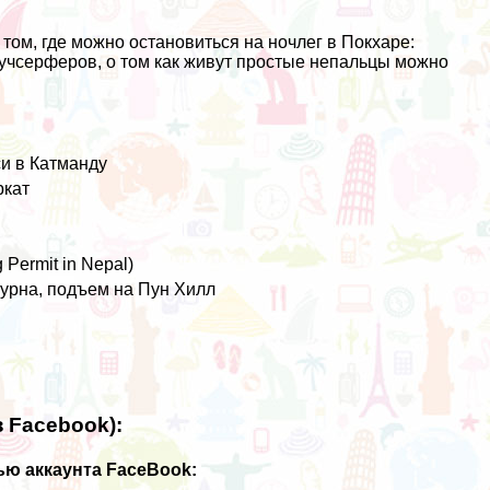
о том, где можно остановиться на ночлег в Покхаре:
каучсерферов, о том как живут простые непальцы можно
и в Катманду
ркат
Permit in Nepal)
урна, подъем на Пун Хилл
 Facebook):
ю аккаунта FaceBook: