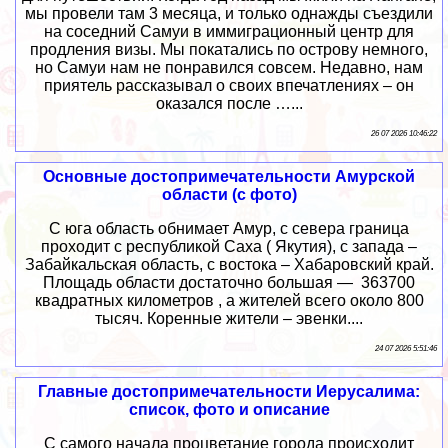
мы провели там 3 месяца, и только однажды съездили
на соседний Самуи в иммиграционный центр для
продления визы. Мы покатались по острову немного,
но Самуи нам не понравился совсем. Недавно, нам
приятель рассказывал о своих впечатлениях – он
оказался после …...
26 07 2026 10:46:22
Основные достопримечательности Амурской
области (с фото)
С юга область обнимает Амур, с севера граница
проходит с республикой Саха ( Якутия), с запада –
Забайкальская область, с востока – Хабаровский край.
Площадь области достаточно большая — 363700
квадратных километров , а жителей всего около 800
тысяч. Коренные жители – эвенки....
24 07 2026 5:51:46
Главные достопримечательности Иерусалима:
список, фото и описание
С самого начала процветание города происходит