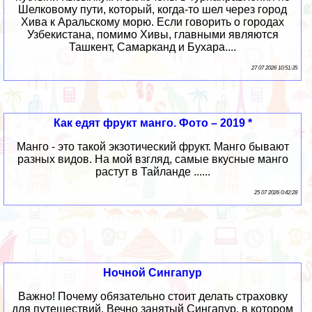
Шелковому пути, который, когда-то шел через город
Хива к Аральскому морю. Если говорить о городах
Узбекистана, помимо Хивы, главными являются
Ташкент, Самарканд и Бухара....
27 07 2026 10:51:35
Как едят фрукт манго. Фото – 2019 *
Манго - это такой экзотический фрукт. Манго бывают
разных видов. На мой взгляд, самые вкусные манго
растут в Тайланде ......
25 07 2026 0:42:28
Ночной Сингапур
Важно! Почему обязательно стоит делать страховку
для путешествий. Вечно занятый Сингапур, в котором