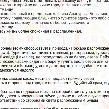
чему обязательно стоит делать страховку для путешествий
кхара - второй по величине город в Непале после
тманду
расположенный в предгорьях массива Анапурны. Большинс
этому подавляющее бльшинство туристов здесь - это либо 
зможно поэтому, в отличие от более тусовочного
тманду
есь жизнь более спокойная и расслабленная.
рочем этому способствует и природа - Покхара расположен
ewa). Туристическая жизнь с отелями, ресторанами, турис
йксайде (Lakeside), непосредственно на берегу озера. Пе
о можно часами сидеть на берегу, гулять вдоль озера или ка
плее чем в
Катманду
, днем даже жарко, плюс добавьте к это
держаться надолго
мм, свежий кокос, местные продают прямо у озера
ть в стороне, над городом возвышается будийский храм, ст
браться до подножья горы, на которой стоит ступа, можно д
бо доехать вокруг на автобусе, дальше в любом случае прог
ответствии со сторонами света расположены 4 Будды