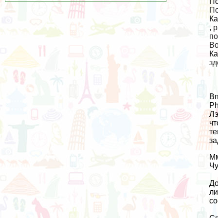
По
По
Ка
, 
по
Во
Ка
зд
Вп
Ph
Лэ
чт
те
за
Мм
Чу
До
ли
со