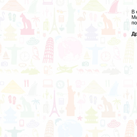
В 
Мы
по
Др