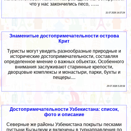
что у нас закончились песо, …...
31 07 2026 14:37:24
Знаменитые достопримечательности острова
Крит
Туристы могут увидеть разнообразные природные и
исторические достопримечательности, составляя
определенное мнение о важных объектах. Особенного
внимания заслуживают старинные крепости,
дворцовые комплексы и монастыри, парки, бухты и
пещеры....
29 07 2026 5:35:54
Достопримечательности Узбекистана: список,
фото и описание
Северные же районы Узбекистана покрыты песками
пустыни Кызылкум и включены в турнаправления по