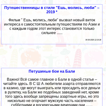
Путешественницы в стиле "Ешь, молись, люби" –
2019 *
Фильм " Ешь, молись, люби" вызвал новый виток
интереса к самостоятельным путешествиям по Азии и
с каждым годом этот интерес становится только
сильнее ......
06 08 2026 12:19:38
Петушиные бои на Бали
Важно! Всё самое главное о Бали в одной статье –
читайте здесь. В С Ш А любители азарта отправляются
в казино, где могут выиграть или просадить все деньги
в рулетку, на Бали же подобных заведений нет, кроме
того здесь вообще запрещены азартные игры, но это
нисколько не огорчает мужскую часть населения –
субботними и воскресными вечерами они …...