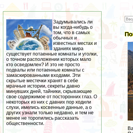
Задумывались ли
вы когда-нибудь о
том, что в самых
По
обычных и
известных местах и
зданиях мира
существует потаенные комнаты и уголки,
о точном расположении которых мало
кто осведомлен? И это не просто
подвалы или потаенные комнаты с
замаскированными входами. Эти
скрытые местечки хранят в себе
мрачные истории, секреты давно
минувших дней, тайники, скрывающие
свое содержимое от посторонних глаз. О
некоторых из них с давних пор ходили
слухи, имелись косвенные данные, а о
других узнали только недавно, и тем не
менее не торопились рассказать
общественности.
Ва