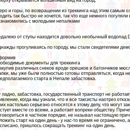
ерху открывается волшебный вид на город,
еро и горы, по возвращении из треккинга над этим самым 
одить так быстро не хочется, так что еще немного погуляли
знакомились с молодыми непалками
далеко от ступы находится довольно необычный водопад Dev
нажды прогуливаясь по городу, мы стали свидетелями де
формив
обходимые документы для треккинга
закупив различных снеков вроде орешков и батончиков мюсл
пки, мы уже были полностью готовы отправляться, когда н
едполагаемого старта в Непале забастовка.
 ладно, забастовка, государственный транспорт не работает
ивление, когда мы узнали, что и все таксисты наотрез отказ
них настолько серьезно относятся к этому делу, что могут з
стует вместе со всеми, а работает вопреки обществу. Прич
говориться в частном порядке, не называл настоящую при
ложить старт на один день - у нас-то время не ограничено, 
списано, пришлось сокращать треккинг на один день.