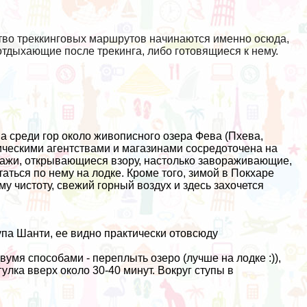
.
тво треккинговых маршрутов начинаются именно осюда,
отдыхающие после трекинга, либо готовящиеся к нему.
а среди гор около живописного озера Фева (Пхева,
тическими агентствами и магазинами сосредоточена на
йзажи, открывающиеся взору, настолько завораживающие,
таться по нему на лодке. Кроме того, зимой в Покхаре
му чистоту, свежий горный воздух и здесь захочется
упа Шанти, ее видно практически отовсюду
вумя способами - переплыть озеро (лучше на лодке :)),
улка вверх около 30-40 минут. Вокруг ступы в