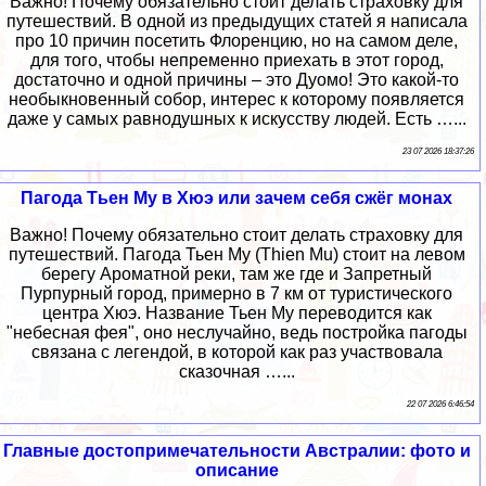
Важно! Почему обязательно стоит делать страховку для
путешествий. В одной из предыдущих статей я написала
про 10 причин посетить Флоренцию, но на самом деле,
для того, чтобы непременно приехать в этот город,
достаточно и одной причины – это Дуомо! Это какой-то
необыкновенный собор, интерес к которому появляется
даже у самых равнодушных к искусству людей. Есть …...
23 07 2026 18:37:26
Пагода Тьен Му в Хюэ или зачем себя сжёг монах
Важно! Почему обязательно стоит делать страховку для
путешествий. Пагода Тьен Му (Thien Mu) стоит на левом
берегу Ароматной реки, там же где и Запретный
Пурпурный город, примерно в 7 км от туристического
центра Хюэ. Название Тьен Му переводится как
"небесная фея", оно неслучайно, ведь постройка пагоды
связана с легендой, в которой как раз участвовала
сказочная …...
22 07 2026 6:46:54
Главные достопримечательности Австралии: фото и
описание