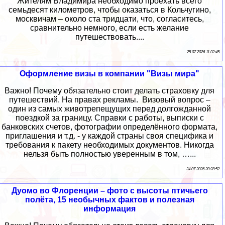
Жителям Владимира необходимо проехать всего
семьдесят километров, чтобы оказаться в Кольчугино,
москвичам – около ста тридцати, что, согласитесь,
сравнительно немного, если есть желание
путешествовать....
25 07 2026 11:32:45
Оформление визы в компании "Визы мира"
Важно! Почему обязательно стоит делать страховку для
путешествий. На правах рекламы. Визовый вопрос –
один из самых животрепещущих перед долгожданной
поездкой за границу. Справки с работы, выписки с
банковских счетов, фотографии определённого формата,
приглашения и т.д. - у каждой страны своя специфика и
требования к пакету необходимых документов. Никогда
нельзя быть полностью уверенным в том, …...
24 07 2026 20:28:52
Дуомо во Флоренции – фото с высоты птичьего
полёта, 15 необычных фактов и полезная
информация