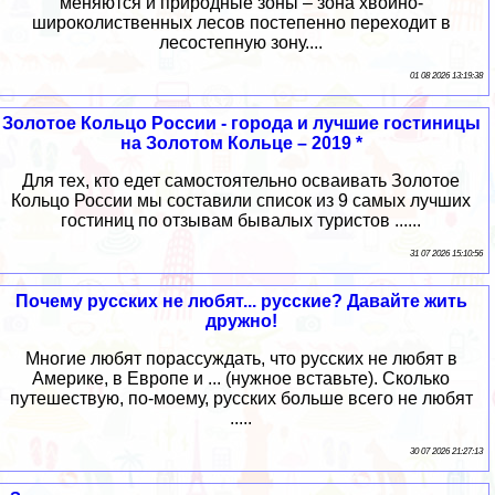
меняются и природные зоны – зона хвойно-
широколиственных лесов постепенно переходит в
лесостепную зону....
01 08 2026 13:19:38
Золотое Кольцо России - города и лучшие гостиницы
на Золотом Кольце – 2019 *
Для тех, кто едет самостоятельно осваивать Золотое
Кольцо России мы составили список из 9 самых лучших
гостиниц по отзывам бывалых туристов ......
31 07 2026 15:10:56
Почему русских не любят... русские? Давайте жить
дружно!
Многие любят порассуждать, что русских не любят в
Америке, в Европе и ... (нужное вставьте). Сколько
путешествую, по-моему, русских больше всего не любят
.....
30 07 2026 21:27:13