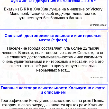
Хуа Хин: как добраться из Бангкока – 2019 *
Ехать из Б К К в Хуа Хин лучше на минивэне от Victory
Monument. Такой способ подходит лишь тем кто
путешествует без большого багажа ......
27 07 2026 13:24:58
Светлый: достопримечательности и интересные
места (с фото)
Население города составляет чуть более 22 тысяч
человек. В целом, если говорить о самом Светлом, то он
не славится достопримечательностями или какими-то
очень удивительными и интересными местами, но в его
окрестностях всё равно присутствует несколько
необычных мест....
26 07 2026 16:40:32
Главные достопримечательности Кольчугино с фото
и описанием
Географически Кольчугино расположился на реке Пекша,
которая, в свою очередь, является приток реки Клязьма.