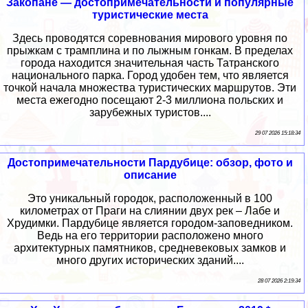
Закопане — достопримечательности и популярные
туристические места
Здесь проводятся соревнования мирового уровня по
прыжкам с трамплина и по лыжным гонкам. В пределах
города находится значительная часть Татранского
национального парка. Город удобен тем, что является
точкой начала множества туристических маршрутов. Эти
места ежегодно посещают 2-3 миллиона польских и
зарубежных туристов....
29 07 2026 15:18:34
Достопримечательности Пардубице: обзор, фото и
описание
Это уникальный городок, расположенный в 100
километрах от Праги на слиянии двух рек – Лабе и
Хрудимки. Пардубице является городом-заповедником.
Ведь на его территории расположено много
архитектурных памятников, средневековых замков и
много других исторических зданий....
28 07 2026 2:19:34