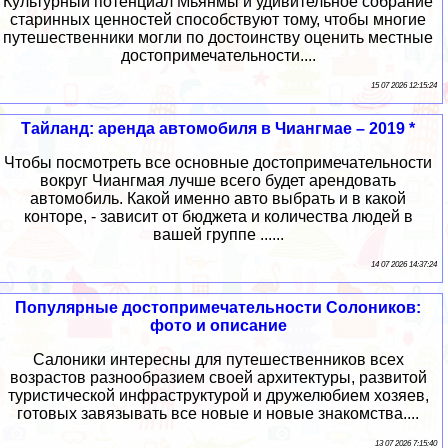
Культурный потенциал Мьянмы и удивительное собрание
старинных ценностей способствуют тому, чтобы многие
путешественники могли по достоинству оценить местные
достопримечательности....
15 07 2026 12:15:24
Тайланд: аренда автомобиля в Чиангмае – 2019 *
Чтобы посмотреть все основные достопримечательности
вокруг Чиангмая лучше всего будет арендовать
автомобиль. Какой именно авто выбрать и в какой
конторе, - зависит от бюджета и количества людей в
вашей группе ......
14 07 2026 14:37:24
Популярные достопримечательности Солоников:
фото и описание
Салоники интересны для путешественников всех
возрастов разнообразием своей архитектуры, развитой
туристической инфраструктурой и дружелюбием хозяев,
готовых завязывать все новые и новые знакомства....
13 07 2026 7:15:40