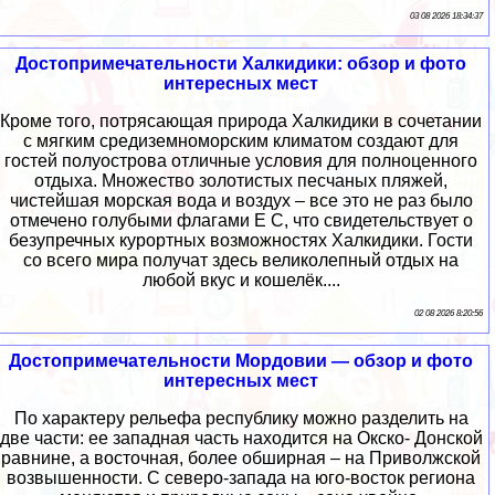
03 08 2026 18:34:37
Достопримечательности Халкидики: обзор и фото
интересных мест
Кроме того, потрясающая природа Халкидики в сочетании
с мягким средиземноморским климатом создают для
гостей полуострова отличные условия для полноценного
отдыха. Множество золотистых песчаных пляжей,
чистейшая морская вода и воздух – все это не раз было
отмечено голубыми флагами Е С, что свидетельствует о
безупречных курортных возможностях Халкидики. Гости
со всего мира получат здесь великолепный отдых на
любой вкус и кошелёк....
02 08 2026 8:20:56
Достопримечательности Мордовии — обзор и фото
интересных мест
По характеру рельефа республику можно разделить на
две части: ее западная часть находится на Окско- Донской
равнине, а восточная, более обширная – на Приволжской
возвышенности. С северо-запада на юго-восток региона