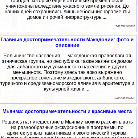
городов, которые ещё в античные времена были
уничтожены вследствие ужасного землетрясения. До
наших дней сохранились лишь небольшие фрагменты
домов и прочей инфраструктуры....
17 07 2026 18:33:32
Главные достопримечательности Македонии: фото и
описание
Большинство населения — македонская православная
этническая группа, но республика также является домом
для албанского мусульманского населения и других
меньшинств. Поэтому здесь так ярко выражено
прекрасное сочетание македонского, албанского,
турецкого и средиземноморского влияния в архитектуре и
культурной жизни. ...
16 07 2026 19:44:41
Мьянма: достопримечательности и красивые места
Решаясь на путешествие в Мьянму, можно рассчитывать
на разнообразные экскурсионные программы по
архитектурным памятникам и экологический туризм.