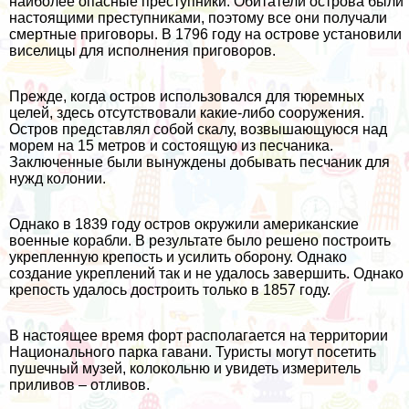
наиболее опасные преступники. Обитатели острова были
настоящими преступниками, поэтому все они получали
смертные приговоры. В 1796 году на острове установили
виселицы для исполнения приговоров.
Прежде, когда остров использовался для тюремных
целей, здесь отсутствовали какие-либо сооружения.
Остров представлял собой скалу, возвышающуюся над
морем на 15 метров и состоящую из песчаника.
Заключенные были вынуждены добывать песчаник для
нужд колонии.
Однако в 1839 году остров окружили американские
военные корабли. В результате было решено построить
укрепленную крепость и усилить оборону. Однако
создание укреплений так и не удалось завершить. Однако
крепость удалось достроить только в 1857 году.
В настоящее время форт располагается на территории
Национального парка гавани. Туристы могут посетить
пушечный музей, колокольню и увидеть измеритель
приливов – отливов.