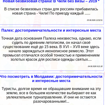
Новая безвизовая страна! В Чили без визы – 2019 *
В списке безвизовых стран для россиян прибавилась
новая страна - Чили! По приезду каждый ......
05 08 2026 13:52:51
Палех: достопримечательности и интересные места
Точная дата основания Палеха неизвестна, однако, если
судить по древним летописям, он начал своё
существование ещё до 15 века. В XVI – XVII веке здесь
начало зарождаться иконописное ремесло. Этот
промысел отличался особой тонкостью и применением
золотых красок для росписи одежды святых....
04 08 2026 9:21:30
Что посмотреть в Молдавии: достопримечательности
и интересные места
Туристы, долгое время не обращавшие внимание на эту
землю, все в большем количестве выбирают ее как
увлекательное турнаправление. И они не остаются
разочарованными!...