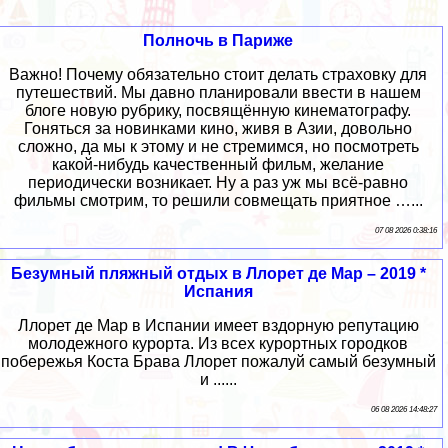
Полночь в Париже
Важно! Почему обязательно стоит делать страховку для
путешествий. Мы давно планировали ввести в нашем
блоге новую рубрику, посвящённую кинематографу.
Гоняться за новинками кино, живя в Азии, довольно
сложно, да мы к этому и не стремимся, но посмотреть
какой-нибудь качественный фильм, желание
периодически возникает. Ну а раз уж мы всё-равно
фильмы смотрим, то решили совмещать приятное …...
07 08 2026 0:38:16
Безумный пляжный отдых в Ллорет де Мар – 2019 *
Испания
Ллорет де Мар в Испании имеет вздорную репутацию
молодежного курорта. Из всех курортных городков
побережья Коста Брава Ллорет пожалуй самый безумный
и ......
06 08 2026 14:48:27