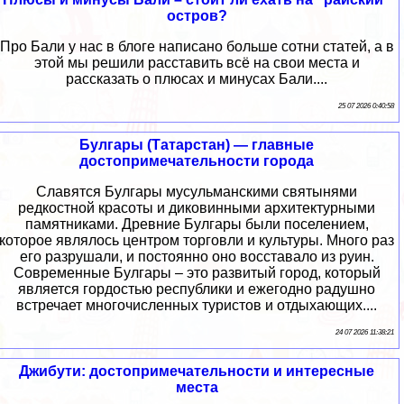
остров?
Про Бали у нас в блоге написано больше сотни статей, а в
этой мы решили расставить всё на свои места и
рассказать о плюсах и минусах Бали....
25 07 2026 0:40:58
Булгары (Татарстан) — главные
достопримечательности города
Славятся Булгары мусульманскими святынями
редкостной красоты и диковинными архитектурными
памятниками. Древние Булгары были поселением,
которое являлось центром торговли и культуры. Много раз
его разрушали, и постоянно оно восставало из руин.
Современные Булгары – это развитый город, который
является гордостью республики и ежегодно радушно
встречает многочисленных туристов и отдыхающих....
24 07 2026 11:38:21
Джибути: достопримечательности и интересные
места