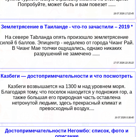
Попробуйте, может быть и вам повезет ......
18 07 2026 17:22:45
Землетрясение в Таиланде - что-то зачастили – 2019 *
На севере Таbланда опять произошло землетрясение
силой 6 баллов. Эпицентр - недалеко от города Чианг Рай.
В Чианг Мае толчки ощущались, однако никаких
разрушений не замечено ......
17 07 2026 22:35:22
Казбеги — достопримечательности и что посмотреть
Казбеги возвышается на 1300 м над уровнем моря.
Благодаря тому, что поселок находится у подножия гор, а
также большая его природная часть оставлена
нетронутой людьми, здесь прекрасный климат и
превосходный воздух....
16 07 2026 0:38:40
Достопримечательности Негомбо: список, фото и
описание