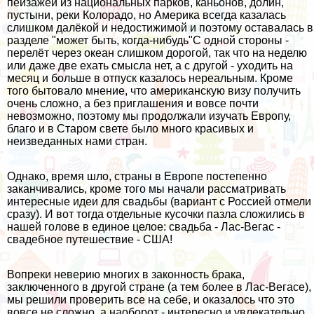
пейзажей из национальных парков, каньонов, долин,
пустыни, реки Колорадо, но Америка всегда казалась
слишком далёкой и недостижимой и поэтому оставалась в
разделе "может быть, когда-нибудь"С одной стороны -
перелёт через океан слишком дорогой, так что на неделю
или даже две ехать смысла нет, а с другой - уходить на
месяц и больше в отпуск казалось нереальным. Кроме
того бытовало мнение, что американскую визу получить
очень сложно, а без приглашения и вовсе почти
невозможно, поэтому мы продолжали изучать Европу,
благо и в Старом свете было много красивых и
неизведанных нами стран.
Однако, время шло, страны в Европе постепенно
заканчивались, кроме того мы начали рассматривать
интересные идеи для свадьбы (вариант с Россией отмели
сразу). И вот тогда отдельные кусочки пазла сложились в
нашей голове в единое целое: свадьба - Лас-Вегас -
свадебное путешествие - США!
Вопреки неверию многих в законность брака,
заключенного в другой стране (а тем более в Лас-Вегасе),
мы решили проверить все на себе, и оказалось что это
вовсе не сложно, а наоборот - интересно и увлекательно.