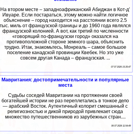
На втором месте – западноафриканский Абиджан в Кот-д’
Ивуаре. Если постараться, этому можно найти логичное
объяснение – город находится на расстоянии всего 2.5
тыс. миль от французской границы и до 1960 года являлся
французской колонией. А вот, как третий по численности
«говорящий по-французски город» оказался на
противоположной стороне земного шара, объяснить
трудно. Итак, знакомьтесь, Монреаль – самое большое
поселение канадской провинции Квебек. Но это уже
совсем другая Канада – французская. ...
07 07 2026 15:35:47
Мавритания: достопримечательности и популярные
места
Судьбы соседей Мавритании на протяжении своей
богатейшей истории не раз переплетались в тонкое дело
— арабский Восток. Аутентичный колорит смешанный с
религиозностью и дикой природой привлекает сюда
множество путешественников из зарубежных стран....
06 07 2026 11:54:49