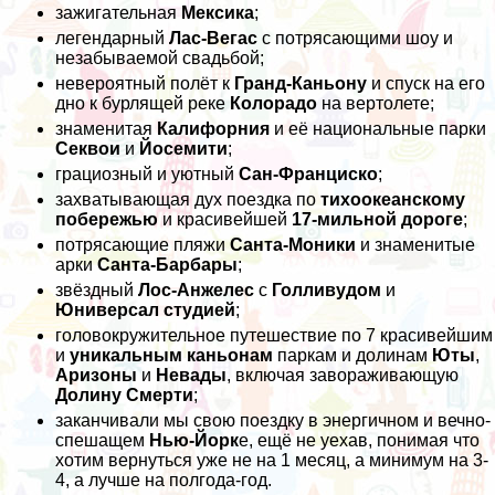
зажигательная
Мексика
;
легендарный
Лас-Вегас
с потрясающими шоу и
незабываемой свадьбой;
невероятный полёт к
Гранд-Каньону
и спуск на его
дно к бурлящей реке
Колорадо
на вертолете;
знаменитая
Калифорния
и её национальные парки
Секвои
и
Йосемити
;
грациозный и уютный
Сан-Франциско
;
захватывающая дух поездка по
тихоокеанскому
побережью
и красивейшей
17-мильной дороге
;
потрясающие пляжи
Санта-Моники
и знаменитые
арки
Санта-Барбары
;
звёздный
Лос-Анжелес
с
Голливудом
и
Юниверсал студией
;
головокружительное путешествие по 7 красивейшим
и
уникальным каньонам
паркам и долинам
Юты
,
Аризоны
и
Невады
, включая завораживающую
Долину Смерти
;
заканчивали мы свою поездку в энергичном и вечно-
спешащем
Нью-Йорк
е, ещё не уехав, понимая что
хотим вернуться уже не на 1 месяц, а минимум на 3-
4, а лучше на полгода-год.