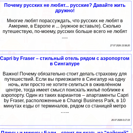
Почему русских не любят... русские? Давайте жить
дружно!
Многие любят порассуждать, что русских не любят в
Америке, в Европе и ... (нужное вставьте). Сколько
путешествую, по-моему, русских больше всего не любят
.....
27 07 2026 15:58:20
Capri by Fraser – стильный отель рядом с аэропортом
в Сингапуре
Важно! Почему обязательно стоит делать страховку для
путешествий. Если вы приезжаете в Сингапур на одну
ночь, или просто не хотите селиться в оживлённом
центре, тогда имеет смысл поискать жильё поближе к
аэропорту. Один из таких вариантов – апартаменты Capri
by Fraser, расположенные в Changi Business Park, в 10
минутах езды от терминалов, рядом со станицей метро
…...
26 07 2026 0:17:19
Плюсы и минусы Бали – стоит ли ехать на "райский"