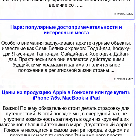
величие со …...
01 08 2026 1:44:35
Нара: популярные достопримечательности и
интересные места
Особого внимания заслуживают архитектурные объекты,
известные как Семь Великих храмов: Тодай-дзи, Кофуку-
дзи Якуси-дзи, Ганго-дзи, Сайдай-дзи, Хорю-дзи, Дайан-
дзи. Практически все они являются действующими
буддийскими храмами и занимают влиятельное
положение в религиозной жизни страны....
31 07 2026 5:14:27
Цены на продукцию Apple в Гонконге или где купить
iPhone 7/6s, MacBook и iPad
Важно! Почему обязательно стоит делать страховку для
путешествий. В этой поездке мы, в очередной раз, не
упустили возможность заглянуть в один из крупнейших
магазинов яблочной техники в мире. Двухэтажный Apple в
Гонконге находится в самом центре города, в одном из
проходных мест, так что пройти мимо него просто