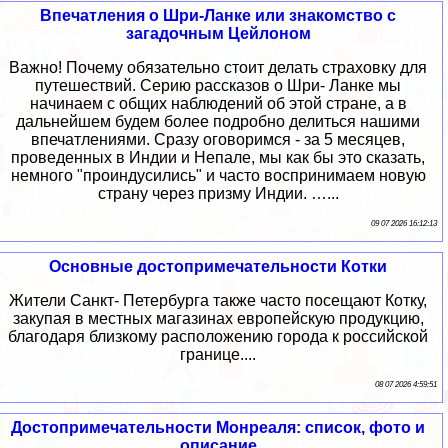
Впечатления о Шри-Ланке или знакомство с
загадочным Цейлоном
Важно! Почему обязательно стоит делать страховку для
путешествий. Серию рассказов о Шри- Ланке мы
начинаем с общих наблюдений об этой стране, а в
дальнейшем будем более подробно делиться нашими
впечатлениями. Сразу оговоримся - за 5 месяцев,
проведенных в Индии и Непале, мы как бы это сказать,
немного "проиндусились" и часто воспринимаем новую
страну через призму Индии. …...
09 07 2026 16:12:13
Основные достопримечательности Котки
Жители Санкт- Петербурга также часто посещают Котку,
закупая в местных магазинах европейскую продукцию,
благодаря близкому расположению города к российской
границе....
08 07 2026 4:59:51
Достопримечательности Монреаля: список, фото и
описание