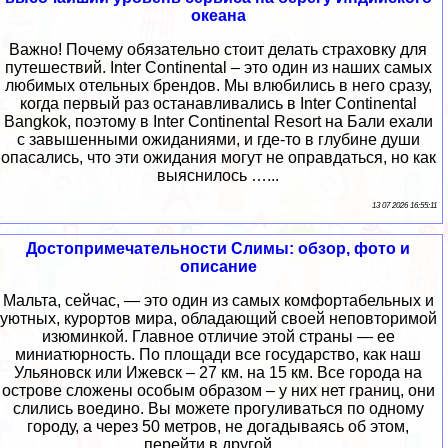
океана
Важно! Почему обязательно стоит делать страховку для
путешествий. Inter Сontinental – это один из наших самых
любимых отельных брендов. Мы влюбились в него сразу,
когда первый раз останавливались в Inter Сontinental
Bangkok, поэтому в Inter Сontinental Resort на Бали ехали
с завышенными ожиданиями, и где-то в глубине души
опасались, что эти ожидания могут не оправдаться, но как
выяснилось …...
13 07 2026 16:55:11
Достопримечательности Слимы: обзор, фото и
описание
Мальта, сейчас, — это один из самых комфортабельных и
уютных, курортов мира, обладающий своей неповторимой
изюминкой. Главное отличие этой страны — ее
миниатюрность. По площади все государство, как наш
Ульяновск или Ижевск – 27 км. на 15 км. Все города на
острове сложены особым образом – у них нет границ, они
слились воедино. Вы можете прогуливаться по одному
городу, а через 50 метров, не догадываясь об этом,
перейти в другой. ...