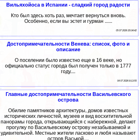
Вильяхойоса в Испании - сладкий город радости
Кто был здесь хоть раз, мечтает вернуться вновь.
Особенно, если вы эстет и гурман ......
05 07 2026 20:34:42
Достопримечательности Венева: список, фото и
описание
О поселении было известно еще в 16 веке, но
официально статус города был получен только в 1777
году....
04 07 2026 8:13:55
Главные достопримечательности Васильевского
острова
Обилие памятников архитектуры, домов известных
исторических личностей, музеев и вид восхитительной
панорамы города, открывающийся с набережной, делают
прогулку по Васильевскому острову незабываемой и
удивительной. Местные жители ласково и любя называют
остров Васькой....