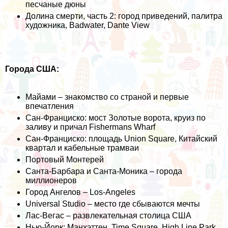
песчаные дюны
Долина смерти, часть 2: город приведений, палитра
художника, Badwater, Dante View
Города США:
Майами – знакомство со страной и первые
впечатления
Сан-Франциско: мост Золотые ворота, круиз по
заливу и причал Fishermans Wharf
Сан-Франциско: площадь Union Square, Китайский
квартал и кабельные трамваи
Портовый Монтерей
Санта-Барбара и Санта-Моника – города
миллионеров
Город Ангелов – Los-Angeles
Universal Studio – место где сбываются мечты
Лас-Вегас – развлекательная столица США
Нью-Йорк: Манхэттен, Time Square, High Line Park