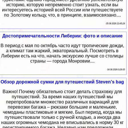
историю, которую непременно стоит узнать, если вы
интересуетесь историей всей России или путешествуете
по Золотому кольцу, что, в принципе, взаимосвязано....
05 08 2026 23:45:24
Достопримечательности Либерии: фото и описание
В период с мая по октябрь часто идут тропические дожди,
а климат там жаркий, экваториальный. Посмотреть в
Либерии есть на что, начать экскурсию лучше со столицы
страны — города Монровии....
04 08 2026 0:29:35
Обзор дорожной сумки для путешествий Steven's bag
Важно! Почему обязательно стоит делать страховку для
путешествий. За время наших путешествий мы
перепробовали множество различных вариаций для
перевозки багажа – рюкзаки большие и маленькие,
чемоданы пластиковые и мягкие. Был период, когда мы
путешествовали только с ручной кладью, а иногда два
наших огромных чемодана не вписывались в норму 30 кг
регистрируемого багажа. Недавно нам предложили …...