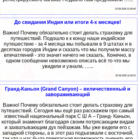
03 08 2026 21:56:44
До свидания Индия или итоги 4-х месяцев!
Важно! Почему обязательно стоит делать страховку для
путешествий. Подошло к к концу наше индийское
путешествие - за 4 месяца мы побывали в 9 штатах и в
десятках городов Индии и сказать что мы получили массу
впечатлений - это значит ничего не сказать. Конечно, в
одном сообщении невозможно описать всё то что мы
увидели и узнали, …...
02 08 2026 11:44:23
Гранд-Каньон (Grand Canyon) – величественный и
завораживающий
Важно! Почему обязательно стоит делать страховку для
путешествий. Сегодня мы ещё раз расскажем про самый
известный национальный парк С Ш А – Гранд- Каньон,
который знаменит благодаря своим потрясающим видам
и захватывающим дух пейзажам. Мы уже видели его с
западной стороны, а в этот раз подъезжали с восточной,
так что у нас была прекрасная возможность оценить его