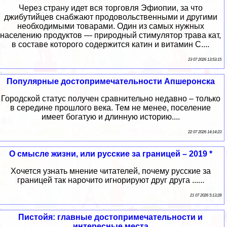
Через страну идет вся торговля Эфиопии, за что
джибутийцев снабжают продовольственными и другими
необходимыми товарами. Один из самых нужных
населению продуктов — природный стимулятор трава кат,
в составе которого содержится катин и витамин С....
23 07 2026 13:53:15
Популярные достопримечательности Апшеронска
Городской статус получен сравнительно недавно – только
в середине прошлого века. Тем не менее, поселение
имеет богатую и длинную историю....
22 07 2026 14:14:23
О смысле жизни, или русские за границей – 2019 *
Хочется узнать мнение читателей, почему русские за
границей так нарочито игнорируют друг друга ......
21 07 2026 5:13:28
Пистойя: главные достопримечательности и
интересные места