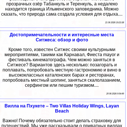
прозрачных озёр Табанкуль и Теренкуль, а недалеко
находится граница Ильменского заповедника. Можно
сказать, что природа сама создала условия для отдыха....
21 06 2026 19:23:38
Достопримечательности и интересные места
Ситжеса: обзор и фото
Кроме того, известен Ситжес своими культурными
мероприятиями, такими как Карнавал, Фиеста mayor и
фестиваль кинематографа. Чем можно заняться в
Ситжесе? Вариантов здесь несколько: позагорать и
поплавать, попробовать местную гастрономию и вино в
высококлассных каталонских барах и ресторанах,
попробовать местный шопинг, заняться скалолазанием,
серфингом или пешим туризмом....
20 06 2026 9:54:49
Вилла на Пхукете – Two Villas Holiday Wings, Layan
Beach
Важно! Почему обязательно стоит делать страховку для
путешествий. Мы уже рассказывали о приватных виллах