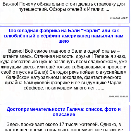
Важно! Почему обязательно стоит делать страховку для
путешествий. Обзоры отелей в Италии: ...
27 06 2026 8:21:47
Шоколадная фабрика на Бали "Чарли" или как
влюблённый в сёрфинг американец намылил нам
шею
Важно! Всё самое главное о Бали в одной статье –
читайте здесь. Отличная новость, друзья!! Теперь я знаю,
куда обязательно нужно заглянуть всем сладкоежкам, уже
живущим здесь, или ещё только собирающимся провести
свой отпуск на Бали)) Сегодня речь пойдет о вкуснейшем
балийском натуральном шоколаде, фантастического
дизайна бамбуковой фабрике и её выдумщике Чарли-
сёрфере, покинувшем много лет …...
26 06 2026 22:38:22
Достопримечательности Галича: список, фото и
описание
Здесь проживает около 17 тысяч жителей. Однако, в
настоящее время социально-экономическое развитие