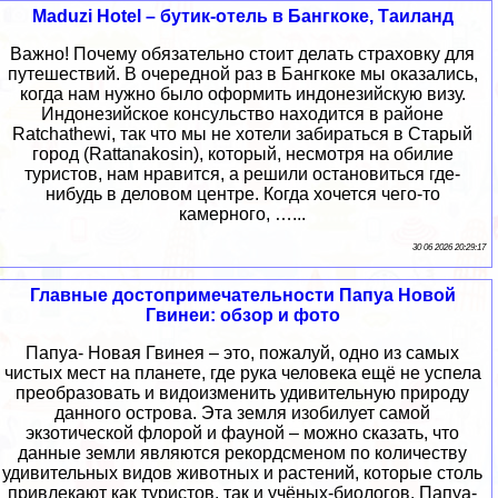
Maduzi Hotel – бутик-отель в Бангкоке, Таиланд
Важно! Почему обязательно стоит делать страховку для
путешествий. В очередной раз в Бангкоке мы оказались,
когда нам нужно было оформить индонезийскую визу.
Индонезийское консульство находится в районе
Ratchathewi, так что мы не хотели забираться в Старый
город (Rattanakosin), который, несмотря на обилие
туристов, нам нравится, а решили остановиться где-
нибудь в деловом центре. Когда хочется чего-то
камерного, …...
30 06 2026 20:29:17
Главные достопримечательности Папуа Новой
Гвинеи: обзор и фото
Папуа- Новая Гвинея – это, пожалуй, одно из самых
чистых мест на планете, где рука человека ещё не успела
преобразовать и видоизменить удивительную природу
данного острова. Эта земля изобилует самой
экзотической флорой и фауной – можно сказать, что
данные земли являются рекордсменом по количеству
удивительных видов животных и растений, которые столь
привлекают как туристов, так и учёных-биологов. Папуа-