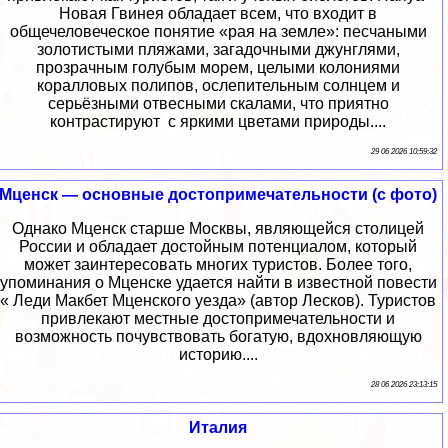
Новая Гвинея обладает всем, что входит в
общечеловеческое понятие «рая на земле»: песчаными
золотистыми пляжами, загадочными джунглями,
прозрачным голубым морем, целыми колониями
коралловых полипов, ослепительным солнцем и
серьёзными отвесными скалами, что приятно
контрастируют с яркими цветами природы....
29 06 2026 10:59:32
Мценск — основные достопримечательности (с фото)
Однако Мценск старше Москвы, являющейся столицей
России и обладает достойным потенциалом, который
может заинтересовать многих туристов. Более того,
упоминания о Мценске удается найти в известной повести
« Леди Макбет Мценского уезда» (автор Лесков). Туристов
привлекают местные достопримечательности и
возможность почувствовать богатую, вдохновляющую
историю....
28 06 2026 23:13:15
Италия