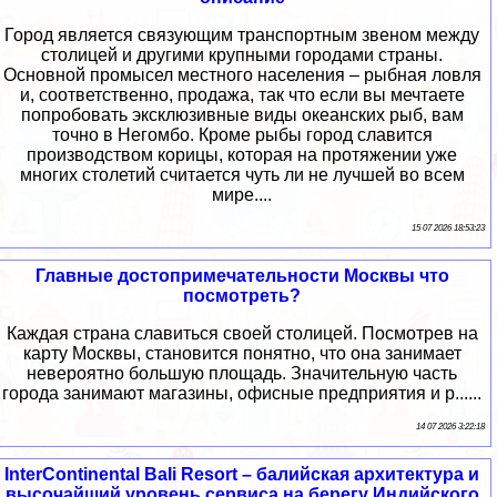
Город является связующим транспортным звеном между
столицей и другими крупными городами страны.
Основной промысел местного населения – рыбная ловля
и, соответственно, продажа, так что если вы мечтаете
попробовать эксклюзивные виды океанских рыб, вам
точно в Негомбо. Кроме рыбы город славится
производством корицы, которая на протяжении уже
многих столетий считается чуть ли не лучшей во всем
мире....
15 07 2026 18:53:23
Главные достопримечательности Москвы что
посмотреть?
Каждая страна славиться своей столицей. Посмотрев на
карту Москвы, становится понятно, что она занимает
невероятно большую площадь. Значительную часть
города занимают магазины, офисные предприятия и р......
14 07 2026 3:22:18
InterContinental Bali Resort – балийская архитектура и
высочайший уровень сервиса на берегу Индийского