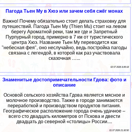
Пагода Тьен Му в Хюэ или зачем себя сжёг монах
Важно! Почему обязательно стоит делать страховку для
путешествий. Пагода Тьен Му (Thien Mu) стоит на левом
берегу Ароматной реки, там же где и Запретный
Пурпурный город, примерно в 7 км от туристического
центра Хюэ. Название Тьен Му переводится как
"небесная фея", оно неслучайно, ведь постройка пагоды
связана с легендой, в которой как раз участвовала
сказочная …...
02 07 2026 4:49:18
Знаменитые достопримечательности Гдова: фото и
описание
Основой сельского хозяйства Гдова является мясное и
молочное производство. Также в городе занимаются
переработкой и производством продуктов питания.
Географическое расположение города очень удачное –
всего сто двадцать километров от Пскова и двести
двадцать до северной «столицы» России....
01 07 2026 21:30:50