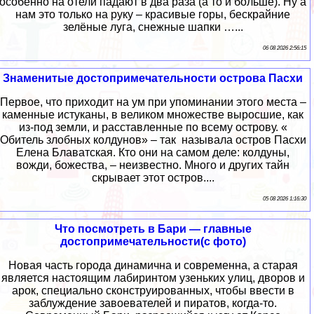
особенно на отели падают в два раза (а то и больше). Ну а
нам это только на руку – красивые горы, бескрайние
зелёные луга, снежные шапки …...
06 08 2026 2:56:15
Знаменитые достопримечательности острова Пасхи
Первое, что приходит на ум при упоминании этого места –
каменные истуканы, в великом множестве выросшие, как
из-под земли, и расставленные по всему острову. «
Обитель злобных колдунов» – так называла остров Пасхи
Елена Блаватская. Кто они на самом деле: колдуны,
вожди, божества, – неизвестно. Много и других тайн
скрывает этот остров....
05 08 2026 1:16:30
Что посмотреть в Бари — главные
достопримечательности(с фото)
Новая часть города динамична и современна, а старая
является настоящим лабиринтом узеньких улиц, дворов и
арок, специально сконструированных, чтобы ввести в
заблуждение завоевателей и пиратов, когда-то.