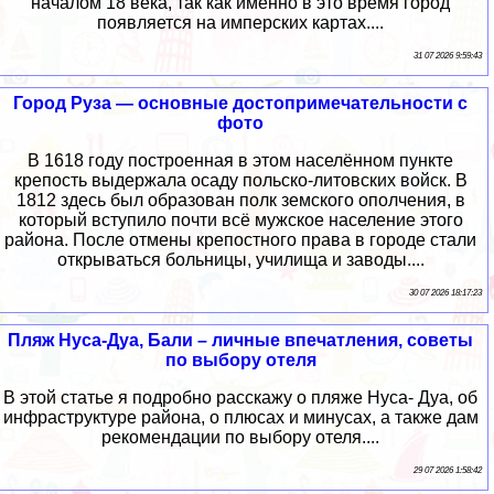
началом 18 века, так как именно в это время город
появляется на имперских картах....
31 07 2026 9:59:43
Город Руза — основные достопримечательности с
фото
В 1618 году построенная в этом населённом пункте
крепость выдержала осаду польско-литовских войск. В
1812 здесь был образован полк земского ополчения, в
который вступило почти всё мужское население этого
района. После отмены крепостного права в городе стали
открываться больницы, училища и заводы....
30 07 2026 18:17:23
Пляж Нуса-Дуа, Бали – личные впечатления, советы
по выбору отеля
В этой статье я подробно расскажу о пляже Нуса- Дуа, об
инфраструктуре района, о плюсах и минусах, а также дам
рекомендации по выбору отеля....
29 07 2026 1:58:42