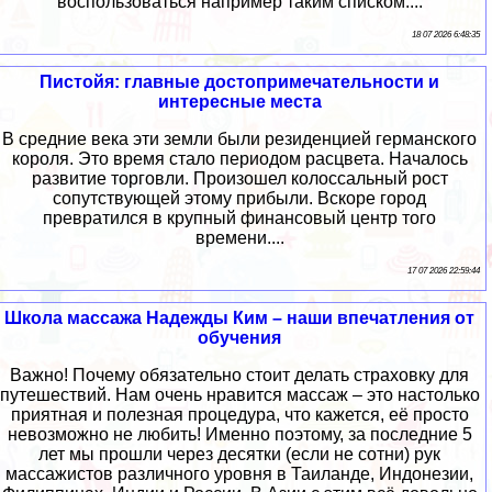
воспользоваться например таким списком:...
18 07 2026 6:48:35
Пистойя: главные достопримечательности и
интересные места
В средние века эти земли были резиденцией германского
короля. Это время стало периодом расцвета. Началось
развитие торговли. Произошел колоссальный рост
сопутствующей этому прибыли. Вскоре город
превратился в крупный финансовый центр того
времени....
17 07 2026 22:59:44
Школа массажа Надежды Ким – наши впечатления от
обучения
Важно! Почему обязательно стоит делать страховку для
путешествий. Нам очень нравится массаж – это настолько
приятная и полезная процедура, что кажется, её просто
невозможно не любить! Именно поэтому, за последние 5
лет мы прошли через десятки (если не сотни) рук
массажистов различного уровня в Таиланде, Индонезии,