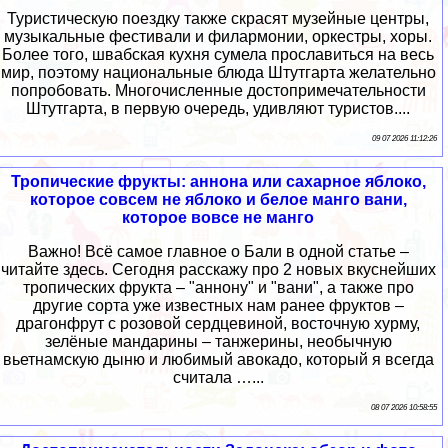
Туристическую поездку также скрасят музейные центры,
музыкальные фестивали и филармонии, оркестры, хоры.
Более того, швабская кухня сумела прославиться на весь
мир, поэтому национальные блюда Штутгарта желательно
попробовать. Многочисленные достопримечательности
Штутгарта, в первую очередь, удивляют туристов....
09 07 2026 11:12:26
Тропические фрукты: аннона или сахарное яблоко,
которое совсем не яблоко и белое манго вани,
которое вовсе не манго
Важно! Всё самое главное о Бали в одной статье –
читайте здесь. Сегодня расскажу про 2 новых вкуснейших
тропических фрукта – "аннону" и "вани", а также про
другие сорта уже известных нам ранее фруктов –
драгонфрут с розовой сердцевиной, восточную хурму,
зелёные мандарины – танжерины, необычную
вьетнамскую дыню и любимый авокадо, который я всегда
считала …...
08 07 2026 10:58:55