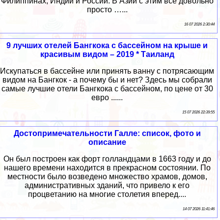
Филиппинах, Индии и России. В Азии с этим всё довольно
просто …...
16 07 2026 2:30:44
9 лучших отелей Бангкока с бассейном на крыше и
красивым видом – 2019 * Таиланд
Искупаться в бассейне или принять ванну с потрясающим
видом на Бангкок - а почему бы и нет? Здесь мы собрали
самые лучшие отели Бангкока с бассейном, по цене от 30
евро ......
15 07 2026 22:39:55
Достопримечательности Галле: список, фото и
описание
Он был построен как форт голландцами в 1663 году и до
нашего времени находится в прекрасном состоянии. По
местности было возведено множество храмов, домов,
административных зданий, что привело к его
процветанию на многие столетия вперед....
14 07 2026 11:41:46