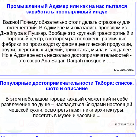
Промышленный Аджмер или как на нас пытался
заработать пронырливый индус
Важно! Почему обязательно стоит делать страховку для
путешествий. В Аджмере мы оказались проездом из
Джайпура в Пушкар. Вообще это крупный транспортный и
торговый центр, в котором расположены различные
фабрики по производству фармацевтической продукции,
обуви, шерстяных изделий, трикотажа, мыла и так далее.
Но в Аджмере есть несколько достопримечательностей -
это озеро Ana Sagar, Dargah mosque и …...
13 07 2026 17:21:11
Популярные достопримечательности Табора: список,
фото и описание
В этом небольшом городе каждый сможет найти себе
развлечение по душе – насладиться блюдами настоящей
чешской кухни, осмотреть памятники архитектуры,
посетить в музеи и часовни....
12 07 2026 7:32:28