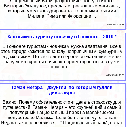
Современный Бари, разросшийся к югу от Корсо
Витторио Эмануэле, предлагает роскошные магазины,
которые могут конкурировать с торговыми точками
Милана, Рима или Флоренции....
04 08 2026 8:28:11
Как выжить туристу новичку в Гонконге – 2019 *
В Гонконге туристам - новичкам нужна адаптация. Все в
этом городе кажется поначалу непривычным, сумбурным
и даже диким. Но это только первое впечатление. Через
пару дней туристы начинают ориентироваться в суете
Гонконга ......
03 08 2026 1:15:28
Таман-Негара – джунгли, по которым гуляли
динозавры
Важно! Почему обязательно стоит делать страховку для
путешествий. Таман- Негара – это крупнейший и самый
популярный национальный парк на малайзиском
полуострове Малакка. Если быть точным, то Taman
Negara так и переводится – " Национальный парк", но так