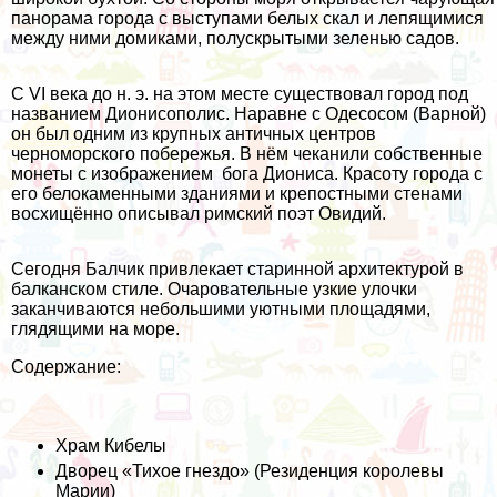
панорама города с выступами белых скал и лепящимися
между ними домиками, полускрытыми зеленью садов.
С VI века до н. э. на этом месте существовал город под
названием Дионисополис. Наравне с Одесосом (Варной)
он был одним из крупных античных центров
черноморского побережья. В нём чеканили собственные
монеты с изображением бога Диониса. Красоту города с
его белокаменными зданиями и крепостными стенами
восхищённо описывал римский поэт Овидий.
Сегодня Балчик привлекает старинной архитектурой в
балканском стиле. Очаровательные узкие улочки
заканчиваются небольшими уютными площадями,
глядящими на море.
Содержание:
Храм Кибелы
Дворец «Тихое гнездо» (Резиденция королевы
Марии)