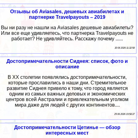
Отзывы об Aviasales, дешевых авиабилетах и
партнерке Travelpayouts – 2019
Вы ни разу не нашли на Aviasales дешевые авиабилеты?
Или все еще удивляетесь, что партнерка Travelpayouts не
работает? Не удивляйтесь. Расскажу почему ......
30 06 2026 11:32:58
Достопримечательности Сиднея: список, фото и
описание
В XX столетии появлялись достопримечательности,
которые прославились в наши дни. Стремительное
развитие Сиднея привело к тому, что город является
одним из самых важных деловых и экономических
центров всей Австралии и привлекательным уголком
мира даже для людей с других континентов....
29 06 2026 19:58:37
Достопримечательности Цетинье — обзор
интересных мест