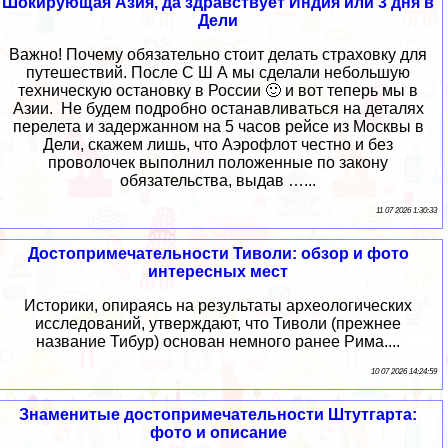
Шокирующая Азия, да здравствует Индия или 3 дня в
Дели
Важно! Почему обязательно стоит делать страховку для
путешествий. После С Ш А мы сделали небольшую
техническую остановку в России 🙂 и вот теперь мы в
Азии. Не будем подробно останавливаться на деталях
перелета и задержанном на 5 часов рейсе из Москвы в
Дели, скажем лишь, что Аэрофлот честно и без
проволочек выполнил положенные по закону
обязательства, выдав …...
11 07 2026 1:30:33
Достопримечательности Тиволи: обзор и фото
интересных мест
Историки, опираясь на результаты археологических
исследований, утверждают, что Тиволи (прежнее
название Тибур) основан немного ранее Рима....
10 07 2026 14:24:59
Знаменитые достопримечательности Штутгарта:
фото и описание