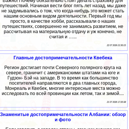
Важно! Почему обязательно стоит делать страховку для
путешествий. Начиная вести блог пять лет назад, мы даже
не задумывались о том, что когда-нибудь это может стать
нашим основным видом деятельности. Первый год мы
просто, в качестве хобби, рассказывали о наших
путешествиях, совершенно не занимаясь развитием, не
рассчитывая на материальную отдачу и уж конечно, не
считая и …...
22 07 2026 21:50:15
Главные достопримечательности Квебека
Регион достигает почти Северного полярного круга на
севере, граничит с американскими штатами на юге и
Гудзон- Бэй на западе. В то время как большинство
посетителей направляются в два главных города,
Монреаль и Квебек, многие интересные места можно
исследовать по всей провинции как летом, так и зимой....
21 07 2026 17:20:38
Знаменитые достопримечательности Албании: обзор
и фото