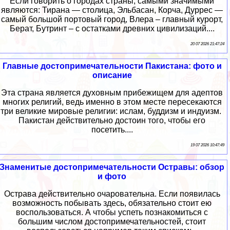
Если говорить о городах страны, самыми значимыми
являются: Тирана — столица, Эльбасан, Корча, Дуррес —
самый большой портовый город, Влера – главный курорт,
Берат, Бутринт – с остатками древних цивилизаций....
20 07 2026 21:47:24
Главные достопримечательности Пакистана: фото и
описание
Эта страна является духовным прибежищем для адептов
многих религий, ведь именно в этом месте пересекаются
три великие мировые религии: ислам, буддизм и индуизм.
Пакистан действительно достоин того, чтобы его
посетить....
19 07 2026 10:47:49
Знаменитые достопримечательности Остравы: обзор
и фото
Острава действительно очаровательна. Если появилась
возможность побывать здесь, обязательно стоит ею
воспользоваться. А чтобы успеть познакомиться с
большим числом достопримечательностей, стоит