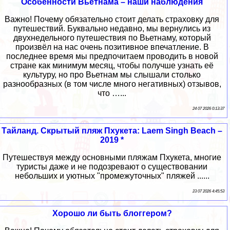
Особенности Вьетнама – наши наблюдения
Важно! Почему обязательно стоит делать страховку для
путешествий. Буквально недавно, мы вернулись из
двухнедельного путешествия по Вьетнаму, который
произвёл на нас очень позитивное впечатление. В
последнее время мы предпочитаем проводить в новой
стране как минимум месяц, чтобы получше узнать её
культуру, но про Вьетнам мы слышали столько
разнообразных (в том числе много негативных) отзывов,
что …...
24 07 2026 0:13:37
Тайланд. Скрытый пляж Пхукета: Laem Singh Beach –
2019 *
Путешествуя между основными пляжам Пхукета, многие
туристы даже и не подозревают о существовании
небольших и уютных "промежуточных" пляжей ......
23 07 2026 4:45:53
Хорошо ли быть блоггером?