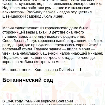
часовню, купальни, водяные мельницы, электростанцию.
Над проектом работали румынские и итальянские
архитекторы. Разбивку парков и садов осуществил
швейцарский садовод Жюль Жани.
Мария единственная из королевского дома была
сторонницей веры Бахаи. В детстве она много
путешествовала по миру вместе с родителями.
Своеобразный вкус королевы нашёл отражение в облике
резиденции, где причудливо переплелись европейский и
восточный стили. Главное здание — вилла Марии —
увенчана небольшой башенкой, напоминающей минарет.
Недалеко стоит каменное кресло, откуда, по легенде,
королева любила смотреть на море.
Местоположение: Kurortna zona Dvoretsa — 1.
Ботанический сад
В 1940 году Румыния вернула Болгарии