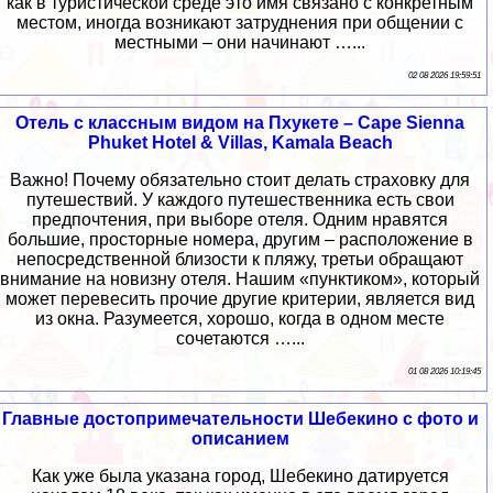
как в туристической среде это имя связано с конкретным
местом, иногда возникают затруднения при общении с
местными – они начинают …...
02 08 2026 19:59:51
Отель с классным видом на Пхукете – Cape Sienna
Phuket Hotel & Villas, Kamala Beach
Важно! Почему обязательно стоит делать страховку для
путешествий. У каждого путешественника есть свои
предпочтения, при выборе отеля. Одним нравятся
большие, просторные номера, другим – расположение в
непосредственной близости к пляжу, третьи обращают
внимание на новизну отеля. Нашим «пунктиком», который
может перевесить прочие другие критерии, является вид
из окна. Разумеется, хорошо, когда в одном месте
сочетаются …...
01 08 2026 10:19:45
Главные достопримечательности Шебекино с фото и
описанием
Как уже была указана город, Шебекино датируется