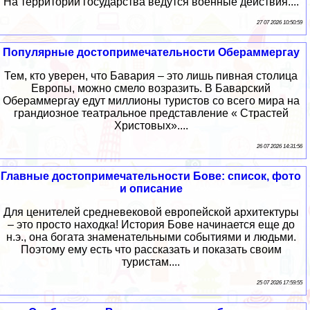
На территории государства ведутся военные действия....
27 07 2026 10:50:59
Популярные достопримечательности Обераммергау
Тем, кто уверен, что Бавария – это лишь пивная столица
Европы, можно смело возразить. В Баварский
Обераммергау едут миллионы туристов со всего мира на
грандиозное театральное представление « Страстей
Христовых»....
26 07 2026 14:31:56
Главные достопримечательности Бове: список, фото
и описание
Для ценителей средневековой европейской архитектуры
– это просто находка! История Бове начинается еще до
н.э., она богата знаменательными событиями и людьми.
Поэтому ему есть что рассказать и показать своим
туристам....
25 07 2026 17:59:55