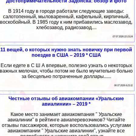
Достопримечательности Задонска: обзор и фото
В 1914 году в городе работали следующие заводы:
салотопенный, мыловаренный, кафельный, кирпичный,
воскобойный. В 1985 году к ним прибавились маслозавод,
хлебозавод, радиозавод....
07 07 2026 22:15:24
11 вещей, о которых нужно знать новичку при первой
поездке в США – 2019 * США
Если едете в С Ш А впервые, полезно узнать о некоторых
важных мелочах, чтобы потом не было мучительно больно
за бесцельно потраченные доллары......
06 07 2026 6:23:11
Честные отзывы об авиакомпании «Уральские
авиалинии» – 2019 *
Какое место занимает авиакомпания " Уральские
авиалинии" в рейтинге авиаперевозчиков? Читайте
отзывы пассажиров, которые воспользовались услугами
авиакомпании " Уральские авиалинии", узнайте все