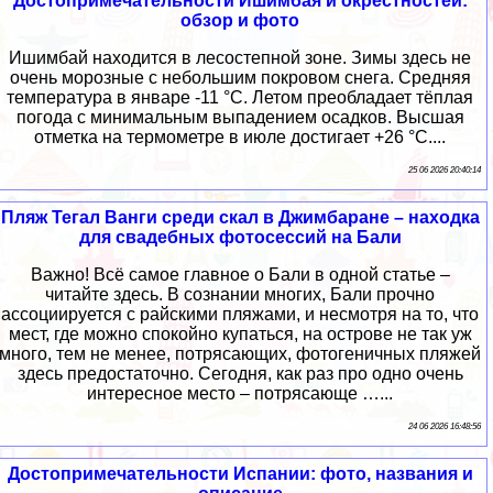
Достопримечательности Ишимбая и окрестностей:
обзор и фото
Ишимбай находится в лесостепной зоне. Зимы здесь не
очень морозные с небольшим покровом снега. Средняя
температура в январе -11 °C. Летом преобладает тёплая
погода с минимальным выпадением осадков. Высшая
отметка на термометре в июле достигает +26 °C....
25 06 2026 20:40:14
Пляж Тегал Ванги среди скал в Джимбаране – находка
для свадебных фотосессий на Бали
Важно! Всё самое главное о Бали в одной статье –
читайте здесь. В сознании многих, Бали прочно
ассоциируется с райскими пляжами, и несмотря на то, что
мест, где можно спокойно купаться, на острове не так уж
много, тем не менее, потрясающих, фотогеничных пляжей
здесь предостаточно. Сегодня, как раз про одно очень
интересное место – потрясающе …...
24 06 2026 16:48:56
Достопримечательности Испании: фото, названия и