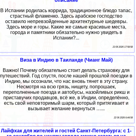
описание
В Испании родилась коррида, традиционное блюдо тапас,
страстный фламенко. Здесь арабское господство
оставило непревзойденные архитектурные шедевры.
Здесь море и горы. Какие же самые красивые места,
города и памятники обязательно нужно увидеть в
Испании?...
23 06 2026 17:58:58
Виза в Индию в Таиланде (Чианг Май)
Важно! Почему обязательно стоит делать страховку для
путешествий. Год спустя, после нашей прошлой поездки в
Индию, мы осознали, что нас вновь тянет в эту страну.
Несмотря на всю грязь, нищету, попрошаек,
переполненные поезда и автобусы, назойливых рикш и
приставучих продавцов, всё же, в Индии, определённо,
есть свой неповторимый шарм, который притягивает и
вызывает желание вернуться …...
22 06 2026 6:44:58
Лайфхак для жителей и гостей Санкт-Петербурга: с 1-