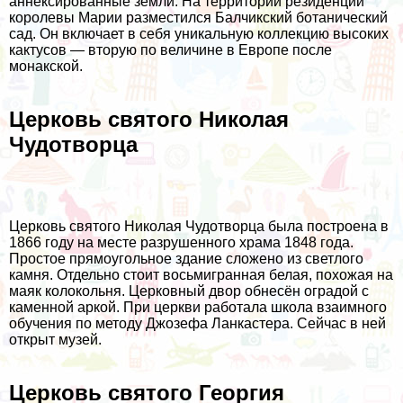
аннексированные земли. На территории резиденции
королевы Марии разместился Балчикский ботанический
сад. Он включает в себя уникальную коллекцию высоких
кактусов — вторую по величине в Европе после
монакской.
Церковь святого Николая
Чудотворца
Церковь святого Николая Чудотворца была построена в
1866 году на месте разрушенного храма 1848 года.
Простое прямоугольное здание сложено из светлого
камня. Отдельно стоит восьмигранная белая, похожая на
маяк колокольня. Церковный двор обнесён оградой с
каменной аркой. При церкви работала школа взаимного
обучения по методу Джозефа Ланкастера. Сейчас в ней
открыт музей.
Церковь святого Георгия