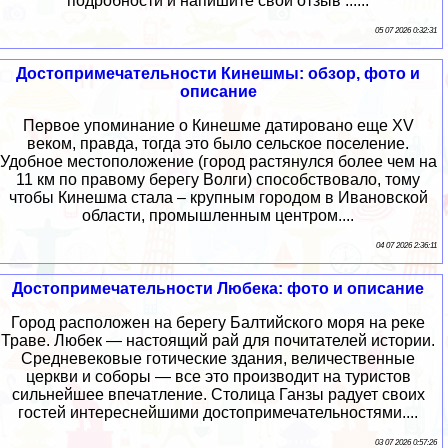
подробности и напишите свой отзыв ......
05 07 2026 0:32:31
Достопримечательности Кинешмы: обзор, фото и
описание
Первое упоминание о Кинешме датировано еще XV
веком, правда, тогда это было сельское поселение.
Удобное местоположение (город растянулся более чем на
11 км по правому берегу Волги) способствовало, тому
чтобы Кинешма стала – крупным городом в Ивановской
области, промышленным центром....
04 07 2026 2:36:11
Достопримечательности Любека: фото и описание
Город расположен на берегу Балтийского моря на реке
Траве. Любек — настоящий рай для почитателей истории.
Средневековые готические здания, величественные
церкви и соборы — все это производит на туристов
сильнейшее впечатление. Столица Ганзы радует своих
гостей интереснейшими достопримечательностями....
03 07 2026 0:57:26