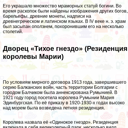
Его украшало множество мраморных статуй богини. Во
время раскопок были найдены изображения других богов,
барельефы, древние монеты, надписи на
древнегреческом и латинском языках. В IV веке н. э. храм
был засыпан оползнем, похоронившим его на несколько
столетий.
Дворец «Тихое гнездо» (Резиденция
королевы Марии)
По условиям мирного договора 1913 года, завершившего
серию Балканских войн, часть территории Болгарии с
городом Балчиком была аннексирована Румынией. В
1921 году город посетила королева Румынии Мария
Эдинбургская. По её приказу в 1920-1930-х годах высоко
над морем была возведена летняя резиденция.
Королева назвала её «Одинокое гнездо». Резиденция
включала в себя великолепный парк, несколько вилл,