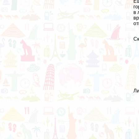
Ещ
го
в 
вр
от
Ск
Ли