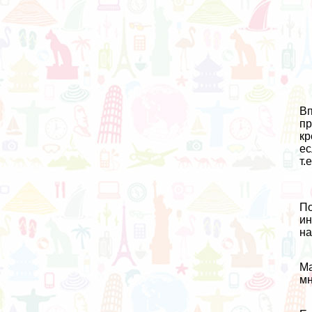
Вп
пр
кр
ес
т.
По
ин
на
Ма
мн