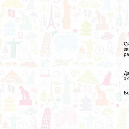
Си
за
ра
Да
ак
Бо