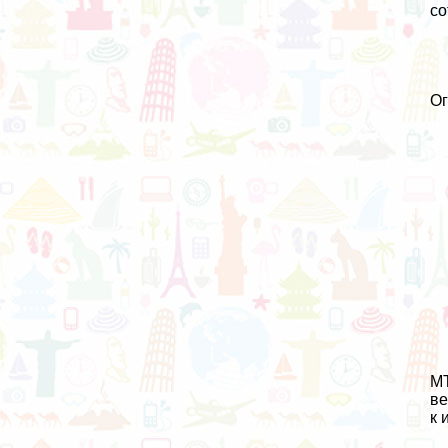
со
О
MT
ве
к 