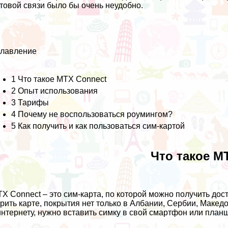
товой связи было бы очень неудобно.
главление
1
Что такое MTX Connect
2
Опыт использования
3
Тарифы
4
Почему не воспользоваться роумингом?
5
Как получить и как пользоваться сим-картой
Что такое M
X Connect – это сим-карта, по которой можно получить дост
рить карте, покрытия нет только в Албании, Сербии, Макед
интернету, нужно вставить симку в свой смартфон или пла