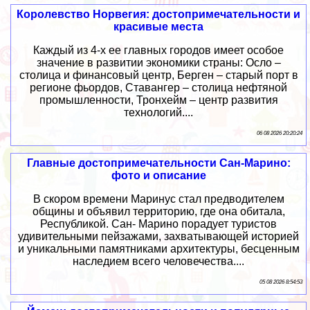
Королевство Норвегия: достопримечательности и
красивые места
Каждый из 4-х ее главных городов имеет особое
значение в развитии экономики страны: Осло –
столица и финансовый центр, Берген – старый порт в
регионе фьордов, Ставангер – столица нефтяной
промышленности, Тронхейм – центр развития
технологий....
06 08 2026 20:20:24
Главные достопримечательности Сан-Марино:
фото и описание
В скором времени Маринус стал предводителем
общины и объявил территорию, где она обитала,
Республикой. Сан- Марино порадует туристов
удивительными пейзажами, захватывающей историей
и уникальными памятниками архитектуры, бесценным
наследием всего человечества....
05 08 2026 8:54:53