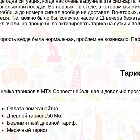
ё одна ситуация, когда нас очень выручила эта сим-карта 
рнолыжной поездки. Во-первых – в отеле, в котором мы жил
лобби, а до номера сигнал вообще не доставал. Во-вторых,
емя. Т.е. можно было бы, конечно, часов в 11 вечера бежать
ключали, но проще было активировать тариф на сутки и пол
орость везде была нормальная, проблем не возникало. Пару
Тар
нейка тарифов в MTX Connect небольшая и довольно проста
Оплата помегабайтно.
Дневной тариф 150 Мб.
Безлимитный дневной тариф.
Месячный тариф