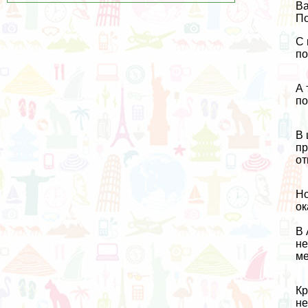
Ва
По
С 
по
А 
по
В 
пр
от
Но
ок
В 
не
ме
Кр
не