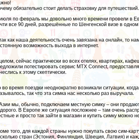
жно!
чему обязательно стоит делать страховку для путешествий
июля по февраль мы довольно много времени провели в Евр
чти все 90 дней, разрешённые по Шенгенской визе в одном
так как наша деятельность очень завязана на онлайн, то на
стоянную возможность выхода в интернет.
целом, сейчас практически во всех отелях, квартирах, кафе
едложили потестировать сервис MTX Connect, предоставл
неслись к этому скептически.
 во время поездки неоднократно возникали ситуации, когда
азывалось, так что эта симка нас несколько раз выручала.
Азии мы, обычно, подключаем местную симку – они продают
дорого. В Европе же ситуация посложнее – там очень рас
стные и просто так зайти в магазин и купить симку можно не
оме того, для каждой страны нужно покупать свою сим-карт
сколько стран (Эстония, Финляндия, Швеция, Латвия) и ка