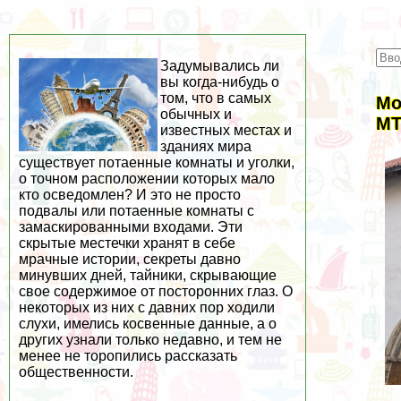
Задумывались ли
вы когда-нибудь о
том, что в самых
Мо
обычных и
MT
известных местах и
зданиях мира
существует потаенные комнаты и уголки,
о точном расположении которых мало
кто осведомлен? И это не просто
подвалы или потаенные комнаты с
замаскированными входами. Эти
скрытые местечки хранят в себе
мрачные истории, секреты давно
минувших дней, тайники, скрывающие
свое содержимое от посторонних глаз. О
некоторых из них с давних пор ходили
слухи, имелись косвенные данные, а о
других узнали только недавно, и тем не
менее не торопились рассказать
общественности.