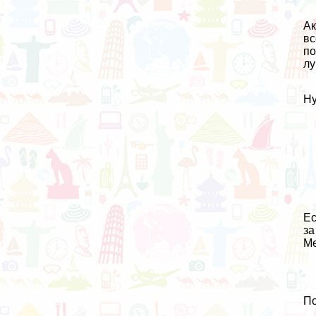
Ак
вс
по
лу
Ну
Ес
за
М
По