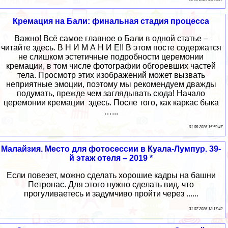
Кремация на Бали: финальная стадия процесса
Важно! Всё самое главное о Бали в одной статье –
читайте здесь. В Н И М А Н И Е!! В этом посте содержатся
не слишком эстетичные подробности церемонии
кремации, в том числе фотографии обгоревших частей
тела. Просмотр этих изображений может вызвать
неприятные эмоции, поэтому мы рекомендуем дважды
подумать, прежде чем заглядывать сюда! Начало
церемонии кремации здесь. После того, как каркас быка
…...
01 08 2026 15:59:47
Малайзия. Место для фотосессии в Куала-Лумпур. 39-
й этаж отеля – 2019 *
Если повезет, можно сделать хорошие кадры на башни
Петронас. Для этого нужно сделать вид, что
прогуливаетесь и задумчиво пройти через ......
31 07 2026 13:17:42