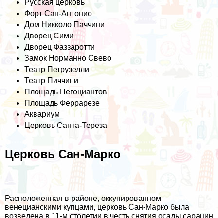
Русская церковь
Форт Сан-Антонио
Дом Никколо Паччини
Дворец Сими
Дворец Фаззаротти
Замок Норманно Свево
Театр Петрузелли
Театр Пиччини
Площадь Негоциантов
Площадь Феррарезе
Аквариум
Церковь Санта-Тереза
Церковь Сан-Марко
Расположенная в районе, оккупированном
венецианскими купцами, церковь Сан-Марко была
возведена в 11-м столетии в честь снятия осады сарацин