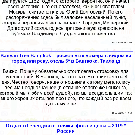
датируется 1152 годом, с которого, вероятно, он и начал
свою историю. Его основателем, как и основателем
Москвы, считается князь Юрий Долгорукий. По его
распоряжению здесь был заложен населенный пункт,
который первоначально назывался Городец Мещерский.
Долгорукий создал здесь приграничную крепость на
рубежах Владимиро- Суздальского княжества....
16 07 2026 16:57:46
Banyan Tree Bangkok – роскошные номера с видом на
город или реку, отель 5* в Бангкоке, Таиланд
Важно! Почему обязательно стоит делать страховку для
путешествий. В Бангкок, на этот раз, мы приехали на 4
дня. Честно говоря, наше отношение к этому мегаполису
весьма неоднозначное (в отличие от того же Гонконга,
который мы любим всей душой), но мы всегда слышим так
много хороших отзывов про него, что каждый раз решаем
дать ему ещё …...
15 07 2026 17:44:48
Отдых в Геленджике: пляжи, фото и цены – 2019 *
Россия