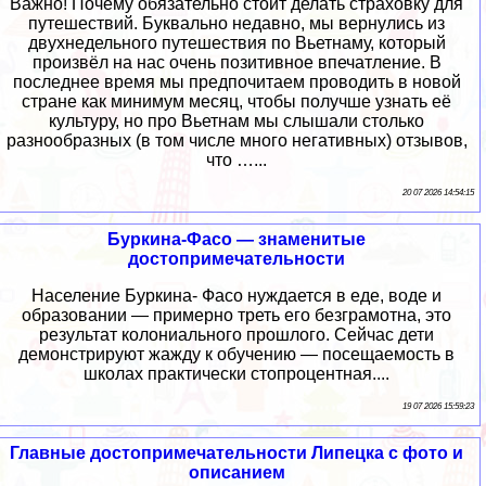
Важно! Почему обязательно стоит делать страховку для
путешествий. Буквально недавно, мы вернулись из
двухнедельного путешествия по Вьетнаму, который
произвёл на нас очень позитивное впечатление. В
последнее время мы предпочитаем проводить в новой
стране как минимум месяц, чтобы получше узнать её
культуру, но про Вьетнам мы слышали столько
разнообразных (в том числе много негативных) отзывов,
что …...
20 07 2026 14:54:15
Буркина-Фасо — знаменитые
достопримечательности
Население Буркина- Фасо нуждается в еде, воде и
образовании — примерно треть его безграмотна, это
результат колониального прошлого. Сейчас дети
демонстрируют жажду к обучению — посещаемость в
школах практически стопроцентная....
19 07 2026 15:59:23
Главные достопримечательности Липецка с фото и
описанием