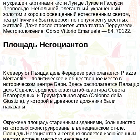
и украшен картинами кисти Луи де Луизе и Галлуси
Леопольдо. Небольшой, элегантный, украшенный
золотом и хорошо освещенный естественным светом,
театр Пиччини был невероятно популярен у местных
жителей. Даже после строительства театра Перруззели.
Местоположение: Corso Vittorio Emanuele — 84, 70122.
Площадь Негоциантов
К северу от Пьяцца дель Ферарезе располагается Piazza
Mercantile – политическое и общественное место в
историческом центре Бари. Здесь располагается Палаццо
дель Седиле, средневековая штаб-квартира Совета
Благородных, и Триумфальная арка (Colonna della
Giustizia), у которой в древности должники были
наказаны.
Окружена площадь старинными зданиями, большинство
из которых сконструированы в венецианском стиле.
Площадь Негоциантов и сегодня является излюбленным
местом встречи местного населения.