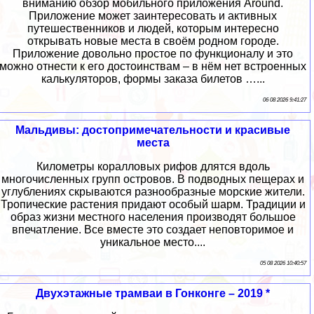
вниманию обзор мобильного приложения Around.
Приложение может заинтересовать и активных
путешественников и людей, которым интересно
открывать новые места в своём родном городе.
Приложение довольно простое по функционалу и это
можно отнести к его достоинствам – в нём нет встроенных
калькуляторов, формы заказа билетов …...
06 08 2026 9:41:27
Мальдивы: достопримечательности и красивые
места
Километры коралловых рифов длятся вдоль
многочисленных групп островов. В подводных пещерах и
углублениях скрываются разнообразные морские жители.
Тропические растения придают особый шарм. Традиции и
образ жизни местного населения производят большое
впечатление. Все вместе это создает неповторимое и
уникальное место....
05 08 2026 10:40:57
Двухэтажные трамваи в Гонконге – 2019 *