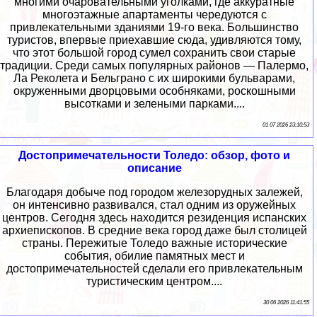
многими очаровательными уголками, где аккуратные
многоэтажные апартаменты чередуются с
привлекательными зданиями 19-го века. Большинство
туристов, впервые приехавшие сюда, удивляются тому,
что этот большой город сумел сохранить свои старые
традиции. Среди самых популярных районов — Палермо,
Ла Реколета и Бельграно с их широкими бульварами,
окруженными дворцовыми особняками, роскошными
высотками и зелеными парками....
01 07 2026 23:10:53
Достопримечательности Толедо: обзор, фото и
описание
Благодаря добыче под городом железорудных залежей,
он интенсивно развивался, стал одним из оружейных
центров. Сегодня здесь находится резиденция испанских
архиепископов. В средние века город даже был столицей
страны. Пережитые Толедо важные исторические
события, обилие памятных мест и
достопримечательностей сделали его привлекательным
туристическим центром....
30 06 2026 11:41:55