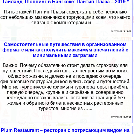
Тайланд. Шоппинг в Бангкоке: Пантип Плаза – 2019 *
Пять этажей Пантип Плазы содержат в себе несколько
сот небольших магазинчиков торгующими всем, что как-то
связано с компьютерами и ......
28 07 2026 19:19:43
Самостоятельные путешествия в организованном
формате или как получить максимум впечатлений с
минимальными затратами
Важно! Почему обязательно стоит делать страховку для
путешествий. Последний год стал непростым во многих
областях жизни, и далеко не в последнюю очередь,
финансовые пертурбации коснулись сферы путешествий.
Многие туристические фирмы и туроператоры, причём в
первую очередь, крупные и серьёзные, совершенно
неожиданно позакрывались, оставив за границей без
жилья и обратного билета несчастных растерянных
туристов, многие из …...
27 07 2026 18:42:54
Plum Restaurant – ресторан с потрясающим видом на