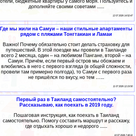
отели, бюджетные квартиры у самого моря. Пользуйтесь и
дополняйте своими советами ......
12 07 2026 14:52:47
Где мы жили на Самуи – наши стильные апартаменты
рядом с пляжами Тонгтакиан и Ламаи
Важно! Почему обязательно стоит делать страховку для
путешествий. В этой поездке мы провели в Таиланде
всего 2 месяца, один – на любимом Пангане, второй – на
Самуи. Причём, если первый остров мы обожаем и
влюбились в него с первого взгляда (в общей сложности,
провели там примерно полгода), то Самуи с первого раза
не пришёлся по вкусу, но тем …...
11 07 2026 12:19:50
Первый раз в Таиланд самостоятельно?
Рассказываю, как поехать в 2019 году.
Пошаговая инструкция, как поехать в Таиланд
самостоятельно. Помогу составить маршрут и расскажу,
где отдыхать хорошо и недорого ......
10 07 2026 7:40:11