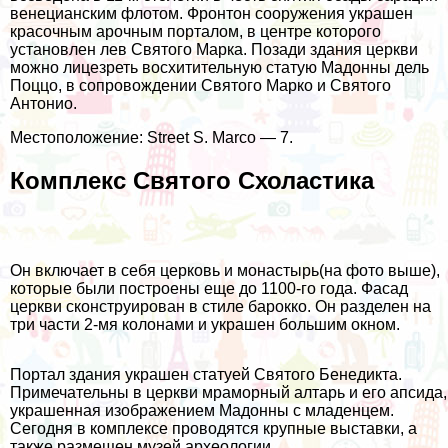
венецианским флотом. Фронтон сооружения украшен
красочным арочным порталом, в центре которого
установлен лев Святого Марка. Позади здания церкви
можно лицезреть восхитительную статую Мадонны дель
Поццо, в сопровождении Святого Марко и Святого
Антонио.
Местоположение: Street S. Marco — 7.
Комплекс Святого Схоластика
Он включает в себя церковь и монастырь(на фото выше),
которые были построены еще до 1100-го года. Фасад
церкви сконструирован в стиле барокко. Он разделен на
три части 2-мя колонами и украшен большим окном.
Портал здания украшен статуей Святого Бенедикта.
Примечательны в церкви мраморный алтарь и его апсида,
украшенная изображением Мадонны с младенцем.
Сегодня в комплексе проводятся крупные выставки, а
также размещен музей археологии.