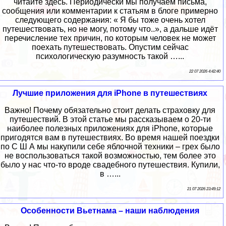
читайте здесь. Периодически мы получаем письма,
сообщения или комментарии к статьям в блоге примерно
следующего содержания: « Я бы тоже очень хотел
путешествовать, но не могу, потому что..», а дальше идёт
перечисление тех причин, по которым человек не может
поехать путешествовать. Опустим сейчас
психологическую разумность такой …...
22 07 2026 4:42:40
Лучшие приложения для iPhone в путешествиях
Важно! Почему обязательно стоит делать страховку для
путешествий. В этой статье мы рассказываем о 20-ти
наиболее полезных приложениях для iPhone, которые
пригодятся вам в путешествиях. Во время нашей поездки
по С Ш А мы накупили себе яблочной техники – грех было
не воспользоваться такой возможностью, тем более это
было у нас что-то вроде свадебного путешествия. Купили,
в …...
21 07 2026 23:49:12
Особенности Вьетнама – наши наблюдения