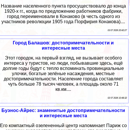
Название населенного пункта просуществовало до конца
1920-х гг., когда по предложению работников фабрики,
город переименовали в Конаково (в честь одного из
участников революции 1905 года Порфирия Конакова)....
03 07 2026 20:42:27
Город Балашов: достопримечательности и
интересные места
Этот городок, на первый взгляд, не вызывает особого
интереса у туристов, но люди, побывавшие здесь, ещё
долгие годы будут с тепло вспоминать провинциальные
улочки, богатые зелёные насаждения, местные
достопримечательности. Население города составляет
чуть больше 78 тысяч человек, а площадь около 71
кв.км....
02 07 2026 10:48:32
Буэнос-Айрес: знаменитые достопримечательности
и интересные места
Его компактный озелененный центр напоминает Париж со