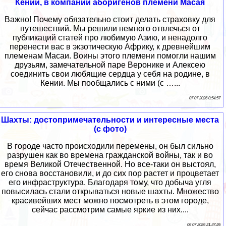
Кении, в компании аборигенов племени Масая
Важно! Почему обязательно стоит делать страховку для
путешествий. Мы решили немного отвлечься от
публикаций статей про любимую Азию, и ненадолго
перенести вас в экзотическую Африку, к древнейшим
племенам Масаи. Воины этого племени помогли нашим
друзьям, замечательной паре Веронике и Алексею
соединить свои любящие сердца у себя на родине, в
Кении. Мы пообщались с ними (с …...
07 07 2026 0:54:57
Шахты: достопримечательности и интересные места
(с фото)
В городе часто происходили перемены, он был сильно
разрушен как во времена гражданской войны, так и во
время Великой Отечественной. Но все-таки он выстоял,
его снова восстановили, и до сих пор растет и процветает
его инфраструктура. Благодаря тому, что добыча угля
повысилась стали открываться новые шахты. Множество
красивейших мест можно посмотреть в этом городе,
сейчас рассмотрим самые яркие из них....
06 07 2026 21:37:26