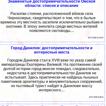
Знаменитые достопримечательности Омской
области: список и описание
Раскопки стоянки, расположенной вблизи села
Черноозерье, свидетельствует о том, что в былые
времена эту местность заселяли исключительно рыбаки и
охотники. В эпоху энеолита среди местных жителей
появляются скотоводы....
30 07 2026 21:54:47
Город Данилов: достопримечательности и
интересные места
Городом Данилов стал в XVIII веке по указу самой
императрицы Екатерины Великой. На протяжении своей
долгой истории город многое повидал, следовательно,
недостатка в достопримечательностях Данилов не
испытывает. Здесь практически не найдешь пышных
памятников архитектуры и монументальных сооружений,
но пытливый турист найдет в Данилове массу
интересного....
29 07 2026 9:46:11