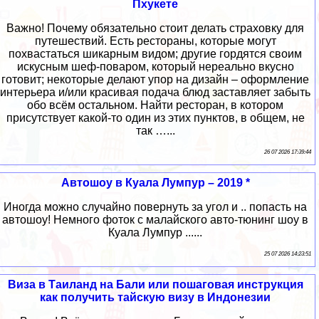
Пхукете
Важно! Почему обязательно стоит делать страховку для
путешествий. Есть рестораны, которые могут
похвастаться шикарным видом; другие гордятся своим
искусным шеф-поваром, который нереально вкусно
готовит; некоторые делают упор на дизайн – оформление
интерьера и/или красивая подача блюд заставляет забыть
обо всём остальном. Найти ресторан, в котором
присутствует какой-то один из этих пунктов, в общем, не
так …...
26 07 2026 17:39:44
Автошоу в Куала Лумпур – 2019 *
Иногда можно случайно повернуть за угол и .. попасть на
автошоу! Немного фоток с малайского авто-тюнинг шоу в
Куала Лумпур ......
25 07 2026 14:23:51
Виза в Таиланд на Бали или пошаговая инструкция
как получить тайскую визу в Индонезии