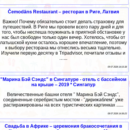
Čemodāns Restaurant – ресторан в Риге, Латвия
Важно! Почему обязательно стоит делать страховку для
путешествий. В Риге мы провели всего пару дней и для
того, чтобы неспеша поужинать в приятной обстановке у
нас был свободен только один вечер. Хотелось, чтобы от
латышской кухни осталось хорошее впечатление, поэтому
к выбору ресторана мы отнеслись весьма тщательно.
Изучили первую десятку в Tripadvisor, почитали отзывы и
…...
09 07 2026 14:15:38
"Марина Бэй Сэндс" в Сингапуре - отель с бассейном
на крыше – 2019 * Сингапур
Величественные башни отеля " Марина Бэй Сэндс",
соединенные серебристым мостом - "дирижаблем" уже
растиражированы на всех туристических картинках ......
08 07 2026 14:36:23
Свадьба в Африке – церемония бракосочетания в