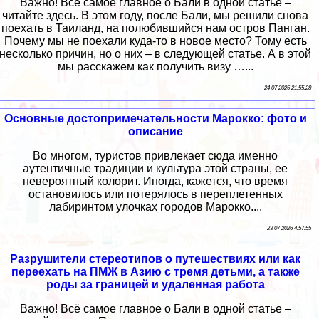
Важно! Всё самое главное о Бали в одной статье –
читайте здесь. В этом году, после Бали, мы решили снова
поехать в Таиланд, на полюбившийся нам остров Панган.
Почему мы не поехали куда-то в новое место? Тому есть
несколько причин, но о них – в следующей статье. А в этой
мы расскажем как получить визу …...
24 07 2026 21:55:28
Основные достопримечательности Марокко: фото и
описание
Во многом, туристов привлекает сюда именно
аутентичные традиции и культура этой страны, ее
невероятный колорит. Иногда, кажется, что время
остановилось или потерялось в переплетенных
лабиринтом улочках городов Марокко....
23 07 2026 4:57:55
Разрушители стереотипов о путешествиях или как
переехать на ПМЖ в Азию с тремя детьми, а также
роды за границей и удаленная работа
Важно! Всё самое главное о Бали в одной статье –