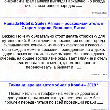
Гонконгские трамвайчики выглядят архаично, но всегда
очень позитивно и нарядно ......
04 08 2026 3:16:21
Ramada Hotel & Suites Vilnius – роскошный отель в
Старом городе, Вильнюс, Литва
Важно! Почему обязательно стоит делать страховку для
путешествий. Впечатление от посещения нового города
складывается, конечно, из многих факторов и классно,
если каждый момент времени, проведённый на отдыхе,
дарит только положительные эмоции. Не в последнюю
очередь, на общее восприятие оказывает влияние и отель
– ведь иногда это то место, где можно просто
переночевать, а бывает и …...
03 08 2026 17:29:28
Тайланд: аренда автомобиля в Краби – 2019 *
Незначительный траффик на местных дорогах и
доступные цены помогают путешественникам без
проблем передвигаться по всей провинции Краби ......
02 08 2026 10:43:14