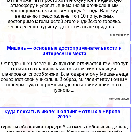
Быть может, вы просто хотите окунутся в индийскую
атмосферу и уделить внимание многочисленным
достопримечательностям города? Тогда Вашему
вниманию представлены топ 10 популярных
достопримечательностей этого индийского городка.
Определённо, туристу здесь скучать не придётся....
04 07 2026 11:30:27
Мишань — основные достопримечательности и
интересные места
От подобных населенных пунктов отличается тем, что тут
отлично сохранились чисто китайские традиции,
планировка, способ жизни. Благодаря этому, Мишань еще
сохраняет свой уникальный образ, выглядит игрушечным
городом, куда с огромным удовольствием приезжают
туристы....
03 07 2026 15:50:28
Куда поехать в июле: шоппинг + отдых в Европе –
2019 *
туристы обновляют гардероб за очень небольшие деньги,