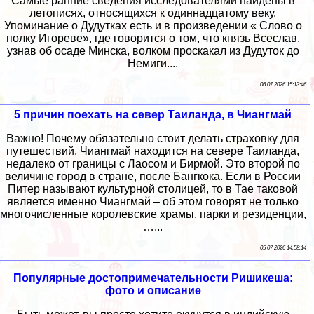
Самые ранние сведения исследователями найдены в
летописях, относящихся к одиннадцатому веку.
Упоминание о Дудутках есть и в произведении « Слово о
полку Игореве», где говорится о том, что князь Всеслав,
узнав об осаде Минска, волком проскакал из Дудуток до
Немиги....
06 07 2026 15:13:46
5 причин поехать на север Таиланда, в Чиангмай
Важно! Почему обязательно стоит делать страховку для
путешествий. Чиангмай находится на севере Таиланда,
недалеко от границы с Лаосом и Бирмой. Это второй по
величине город в стране, после Бангкока. Если в России
Питер называют культурной столицей, то в Тае таковой
является именно Чиангмай – об этом говорят не только
многочисленные королевские храмы, парки и резиденции,
…...
05 07 2026 14:58:14
Популярные достопримечательности Ришикеша:
фото и описание