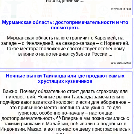
наблюдениями....
23 07 2026 14:19:38
Мурманская область: достопримечательности и что
посмотреть
Мурманская область на юге граничит с Карелией, на
западе – с Финляндией, на северо-западе – с Норвегией.
Такое месторасположение способствует особенному
влиянию на потенциал субъекта России....
22 07 2026 16:24:58
Ночные рынки Таиланда или где продают самых
хрустящих кузнечиков
Важно! Почему обязательно стоит делать страховку для
путешествий. Ночные рынки Таиланда замечательно
подчёркивают азиатский колорит, и если для аборигенов –
это привычное место шоппинга или ужина, то для
туристов, особенно по-началу – настоящая
достопримечательность 🙂 Впервые мы познакомились с
такими рынками в Малайзии, побывали на подобных в
Индонезии, Макао, а вот по-настоящему пристрастились к