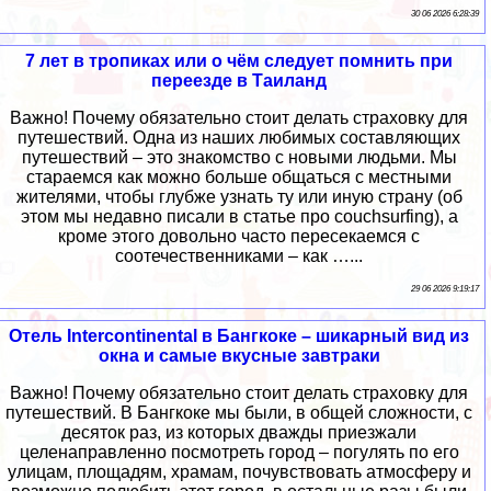
30 06 2026 6:28:39
7 лет в тропиках или о чём следует помнить при
переезде в Таиланд
Важно! Почему обязательно стоит делать страховку для
путешествий. Одна из наших любимых составляющих
путешествий – это знакомство с новыми людьми. Мы
стараемся как можно больше общаться с местными
жителями, чтобы глубже узнать ту или иную страну (об
этом мы недавно писали в статье про couchsurfing), а
кроме этого довольно часто пересекаемся с
соотечественниками – как …...
29 06 2026 9:19:17
Отель Intercontinental в Бангкоке – шикарный вид из
окна и самые вкусные завтраки
Важно! Почему обязательно стоит делать страховку для
путешествий. В Бангкоке мы были, в общей сложности, с
десяток раз, из которых дважды приезжали
целенаправленно посмотреть город – погулять по его
улицам, площадям, храмам, почувствовать атмосферу и