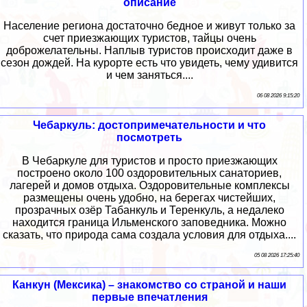
описание
Население региона достаточно бедное и живут только за
счет приезжающих туристов, тайцы очень
доброжелательны. Наплыв туристов происходит даже в
сезон дождей. На курорте есть что увидеть, чему удивится
и чем заняться....
06 08 2026 9:15:20
Чебаркуль: достопримечательности и что
посмотреть
В Чебаркуле для туристов и просто приезжающих
построено около 100 оздоровительных санаториев,
лагерей и домов отдыха. Оздоровительные комплексы
размещены очень удобно, на берегах чистейших,
прозрачных озёр Табанкуль и Теренкуль, а недалеко
находится граница Ильменского заповедника. Можно
сказать, что природа сама создала условия для отдыха....
05 08 2026 17:25:40
Канкун (Мексика) – знакомство со страной и наши
первые впечатления