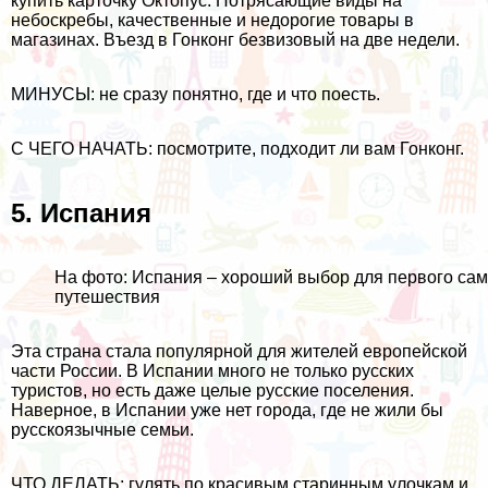
купить
карточку Октопус
. Потрясающие виды на
небоскребы, качественные и недорогие товары в
магазинах. Въезд в Гонконг безвизовый на две недели.
МИНУСЫ: не сразу понятно, где и что поесть.
С ЧЕГО НАЧАТЬ: посмотрите,
подходит ли вам Гонконг
.
5.
Испания
На фото: Испания – хороший выбор для первого сам
путешествия
Эта страна стала популярной для жителей европейской
части России. В Испании много не только
русских
туристов
, но есть даже целые русские поселения.
Наверное, в Испании уже нет города, где не жили бы
русскоязычные семьи.
ЧТО ДЕЛАТЬ: гулять по красивым старинным улочкам и