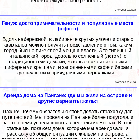
неповторимую атмосферность....
17 07 2026 22:39:38
Генуя: достопримечательности и популярные места
(с фото)
Вдоль набережной, в лабиринте крутых улочек и старых
кварталов можно получить представление о том, каким
город был на пике своей мощи и власти. Это типичный
итальянский город, довольно солнечный (летом), с
традиционными домами, которые покрыты серыми
шиферными крышами, и заполненными кафе и барами
крошечными и причудливыми переулками....
16 07 2026 15:45:18
Аренда дома на Пангане: где мы жили на острове и
другие варианты жилья
Важно! Почему обязательно стоит делать страховку для
путешествий. Мы провели на Пангане более полугода, и
за это время успели пожить в нескольких местах. В этой
статье мы покажем дома, которые мы арендовали, я
расскажу об общей ситуации с жильём на острове, а