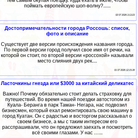
тем самым окупая поездку. Куда ехать в июле, чтобы
поймать европейскую шоп-волну?......
02 07 2026 3:13:23
Достопримечательности города Россошь: список,
фото и описание
Существует две версии происхождения названия города.
По первой версии город получил свое имя от речки, на
которой он стоит, по второй версии «россохой» называли
место слияния двух рек....
01 07 2026 12:15:39
Ласточкины гнезда или $3000 за китайский деликатес
Важно! Почему обязательно стоит делать страховку для
путешествий. Во время нашей поездки автостопом из
Куала- Беранга в парк Таман- Негара, нас подвозил
бизнесмен, который ехал ремонтировать свою машину в
город Куатан. Он с радостью и восторгом рассказывал о
своем бизнесе, а мы с таким интересом его
расспрашивали, что он предложил заехать и посмотреть
всё своими глазами. У нас …...