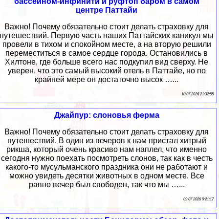
бассейном-инфинити и руфтоп баром в самом
центре Паттайи
Важно! Почему обязательно стоит делать страховку для
путешествий. Первую часть наших Паттайских каникул мы
провели в тихом и спокойном месте, а на вторую решили
переместиться в самое сердце города. Остановились в
Хилтоне, где больше всего нас подкупил вид сверху. Не
уверен, что это самый высокий отель в Паттайе, но по
крайней мере он достаточно высок …...
10 07 2026 21:32:55
Джайпур: слоновья ферма
Важно! Почему обязательно стоит делать страховку для
путешествий. В один из вечеров к нам пристал хитрый
рикша, который очень красиво нам наплел, что именно
сегодня нужно поехать посмотреть слонов, так как в честь
какого-то мусульманского праздника они не работают и
можно увидеть десятки животных в одном месте. Все
равно вечер был свободен, так что мы …...
09 07 2026 9:21:17