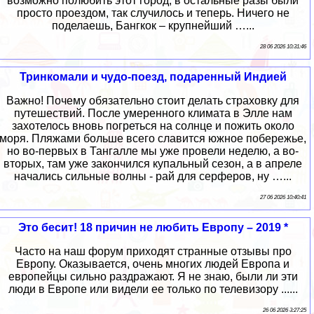
возможно полюбить этот город, в остальные разы были
просто проездом, так случилось и теперь. Ничего не
поделаешь, Бангкок – крупнейший …...
28 06 2026 10:31:46
Тринкомали и чудо-поезд, подаренный Индией
Важно! Почему обязательно стоит делать страховку для
путешествий. После умеренного климата в Элле нам
захотелось вновь погреться на солнце и пожить около
моря. Пляжами больше всего славится южное побережье,
но во-первых в Тангалле мы уже провели неделю, а во-
вторых, там уже закончился купальный сезон, а в апреле
начались сильные волны - рай для серферов, ну …...
27 06 2026 10:40:41
Это бесит! 18 причин не любить Европу – 2019 *
Часто на наш форум приходят странные отзывы про
Европу. Оказывается, очень многих людей Европа и
европейцы сильно раздражают. Я не знаю, были ли эти
люди в Европе или видели ее только по телевизору ......
26 06 2026 3:27:25