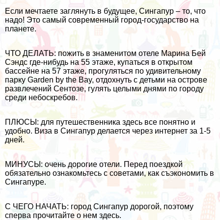
Если мечтаете заглянуть в будущее, Сингапур – то, что
надо! Это самый современный город-государство на
планете.
ЧТО ДЕЛАТЬ: пожить в знаменитом
отеле Марина Бей
Сэндс
где-нибудь на 55 этаже, купаться в открытом
бассейне на 57 этаже, прогуляться по удивительному
парку
Garden by the Bay
, отдохнуть с детьми на острове
развлечений Сентозе, гулять целыми днями по городу
среди небоскребов.
ПЛЮСЫ: для путешественника здесь все понятно и
удобно.
Виза в Сингапур
делается через интернет за 1-5
дней.
МИНУСЫ: очень дорогие отели. Перед поездкой
обязательно ознакомьтесь с советами,
как съэкономить в
Сингапуре
.
С ЧЕГО НАЧАТЬ: город Сингапур дорогой, поэтому
сперва прочитайте о нем
здесь
.