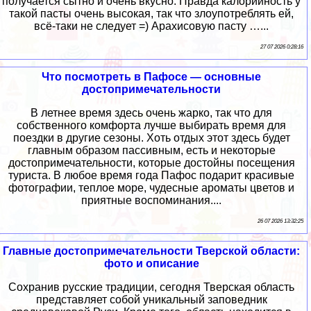
получается сытно и очень вкусно. Правда калорийность у
такой пасты очень высокая, так что злоупотреблять ей,
всё-таки не следует =) Арахисовую пасту …...
27 07 2026 0:28:16
Что посмотреть в Пафосе — основные
достопримечательности
В летнее время здесь очень жарко, так что для
собственного комфорта лучше выбирать время для
поездки в другие сезоны. Хоть отдых этот здесь будет
главным образом пассивным, есть и некоторые
достопримечательности, которые достойны посещения
туриста. В любое время года Пафос подарит красивые
фотографии, теплое море, чудесные ароматы цветов и
приятные воспоминания....
26 07 2026 13:32:25
Главные достопримечательности Тверской области:
фото и описание
Сохранив русские традиции, сегодня Тверская область
представляет собой уникальный заповедник