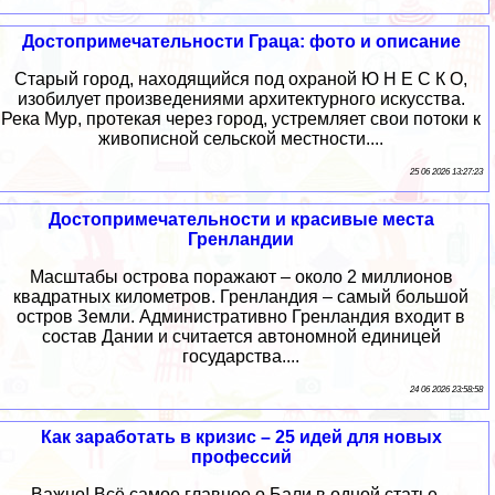
Достопримечательности Граца: фото и описание
Старый город, находящийся под охраной Ю Н Е С К О,
изобилует произведениями архитектурного искусства.
Река Мур, протекая через город, устремляет свои потоки к
живописной сельской местности....
25 06 2026 13:27:23
Достопримечательности и красивые места
Гренландии
Масштабы острова поражают – около 2 миллионов
квадратных километров. Гренландия – самый большой
остров Земли. Административно Гренландия входит в
состав Дании и считается автономной единицей
государства....
24 06 2026 23:58:58
Как заработать в кризис – 25 идей для новых
профессий
Важно! Всё самое главное о Бали в одной статье –