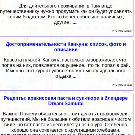
Для длительного проживания в Таиланде
путешественнику нужно продумать как он будет управлять
своим бюджетом. Кто-то берет побольше наличных,
другие ......
29 07 2026 16:20:31
Достопримечательности Канкуна: список, фото и
описание
Красота пляжей Канкуна настолько завораживает, что,
попав на них, появляется ощущение, что ты попал в рай.
Именно этот курорт удовлетворяет мечту идеального
отдыха....
28 07 2026 10:18:38
Рецепты: арахисовая паста и суп-пюре в блендере
Dream Samurai
Важно! Почему обязательно стоит делать страховку для
путешествий. Мы не большие любители арахиса в чистом
виде, но вот паста из него идёт у нас на ура. Особенно
хорошо она сочетается с хрустящими хлебцами,