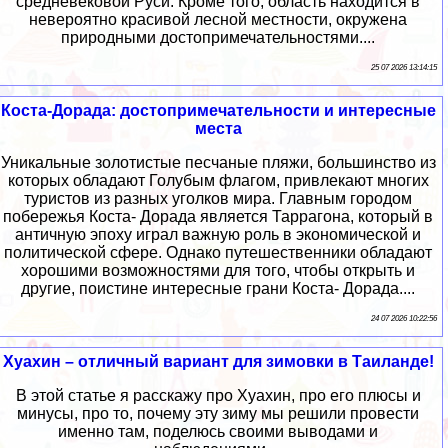
средневековой Руси. Кроме того, область находится в
невероятно красивой лесной местности, окружена
природными достопримечательностями....
25 07 2026 13:14:15
Коста-Дорада: достопримечательности и интересные
места
Уникальные золотистые песчаные пляжи, большинство из
которых обладают Голубым флагом, привлекают многих
туристов из разных уголков мира. Главным городом
побережья Коста- Дорада является Таррагона, который в
античную эпоху играл важную роль в экономической и
политической сфере. Однако путешественники обладают
хорошими возможностями для того, чтобы открыть и
другие, поистине интересные грани Коста- Дорада....
24 07 2026 10:22:56
Хуахин – отличный вариант для зимовки в Таиланде!
В этой статье я расскажу про Хуахин, про его плюсы и
минусы, про то, почему эту зиму мы решили провести
именно там, поделюсь своими выводами и