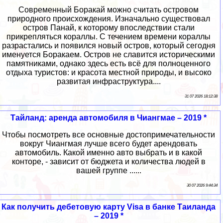
Современный Боракай можно считать островом
природного происхождения. Изначально существовал
остров Панай, к которому впоследствии стали
прикрепляться кораллы. С течением времени кораллы
разрастались и появился новый остров, который сегодня
именуется Боракаем. Остров не славится историческими
памятниками, однако здесь есть всё для полноценного
отдыха туристов: и красота местной природы, и высоко
развитая инфраструктура....
31 07 2026 18:12:38
Тайланд: аренда автомобиля в Чиангмае – 2019 *
Чтобы посмотреть все основные достопримечательности
вокруг Чиангмая лучше всего будет арендовать
автомобиль. Какой именно авто выбрать и в какой
конторе, - зависит от бюджета и количества людей в
вашей группе ......
30 07 2026 9:44:34
Как получить дебетовую карту Visa в банке Таиланда
– 2019 *