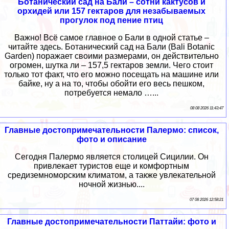
Ботанический сад на Бали – сотни кактусов и
орхидей или 157 гектаров для незабываемых
прогулок под пение птиц
Важно! Всё самое главное о Бали в одной статье –
читайте здесь. Ботанический сад на Бали (Bali Botanic
Garden) поражает своими размерами, он действительно
огромен, шутка ли – 157,5 гектаров земли. Чего стоит
только тот факт, что его можно посещать на машине или
байке, ну а на то, чтобы обойти его весь пешком,
потребуется немало …...
08 08 2026 11:43:47
Главные достопримечательности Палермо: список,
фото и описание
Сегодня Палермо является столицей Сицилии. Он
привлекает туристов еще и комфортным
средиземноморским климатом, а также увлекательной
ночной жизнью....
07 08 2026 12:58:21
Главные достопримечательности Паттайи: фото и