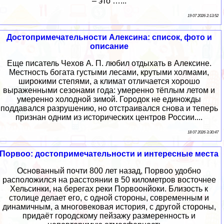
– это …...
19 07 2026 2:13:52
Достопримечательности Алексина: список, фото и
описание
Еще писатель Чехов А. П. любил отдыхать в Алексине.
Местность богата густыми лесами, крутыми холмами,
широкими степями, а климат отличается хорошо
выраженными сезонами года: умеренно тёплым летом и
умеренно холодной зимой. Городок не единожды
поддавался разрушению, но отстраивался снова и теперь
признан одним из исторических центров России....
18 07 2026 3:30:47
Порвоо: достопримечательности и интересные места
Основанный почти 800 лет назад, Порвоо удобно
расположился на расстоянии в 50 километров восточнее
Хельсинки, на берегах реки Порвоонйоки. Близость к
столице делает его, с одной стороны, современным и
динамичным, а многовековая история, с другой стороны,
придаёт городскому пейзажу размеренность и