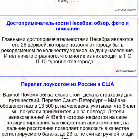
ним, …...
21 07 2026 20:15:46
Достопримечательности Несебра: обзор, фото и
описание
Главными достопримечательностями Несебра являются
его 26 церквей, которые позволяют городу быть
рекордсменом по количеству храмов на душу населения.
И нет ничего странного, что многие из них входит в Т О
П-10 туробъектов города. ...
20 07 2026 8:18:34
Перелет лоукостом из России в США
Важно! Почему обязательно стоит делать страховку для
путешествий. Перелёт Санкт- Петербург – Майами
обошелся нам в 13 500 р. на человека, учитывая что билет
мы покупали приблизительно за полгода. Летели
авиакомпанией AirBerlin которая несмотря на своё
позиционирование как бюджетная авиакомпания, на
дальние расстояния позволяет провозить в качестве
регистрируемого багажа до 23 кг, не считая ручной клади