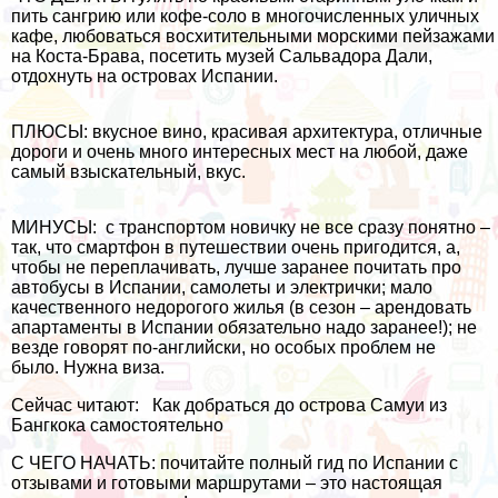
пить
сангрию
или кофе-соло в многочисленных уличных
кафе, любоваться восхитительными морскими пейзажами
на
Коста-Брава
, посетить музей Сальвадора Дали,
отдохнуть на
островах Испании
.
ПЛЮСЫ: вкусное вино, красивая архитектура, отличные
дороги и очень много интересных мест на любой, даже
самый взыскательный, вкус.
МИНУСЫ: с транспортом новичку не все сразу понятно –
так, что
смартфон в путешествии
очень пригодится, а,
чтобы не переплачивать, лучше заранее почитать про
автобусы в Испании
,
самолеты
и
электрички
; мало
качественного недорогого жилья (в сезон –
арендовать
апартаменты в Испании
обязательно надо заранее!); не
везде говорят по-английски, но особых проблем не
было. Нужна виза.
Сейчас читают:
Как добраться до острова Самуи из
Бангкока самостоятельно
С ЧЕГО НАЧАТЬ: почитайте полный
гид по Испании
с
отзывами и готовыми маршрутами – это настоящая