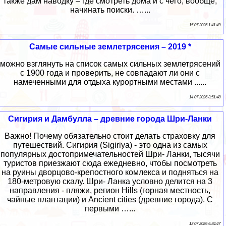
также дам наводку – где смотреть дома и с чего, вообще,
начинать поиски. …...
15 07 2026 1:41:49
Самые сильные землетрясения – 2019 *
можно взглянуть на список самых сильных землетрясений
с 1900 года и проверить, не совпадают ли они с
намеченными для отдыха курортными местами ......
14 07 2026 3:51:48
Сигирия и Дамбулла – древние города Шри-Ланки
Важно! Почему обязательно стоит делать страховку для
путешествий. Сигирия (Sigiriya) - это одна из самых
популярных достопримечательностей Шри- Ланки, тысячи
туристов приезжают сюда ежедневно, чтобы посмотреть
на руины дворцово-крепостного комлекса и подняться на
180-метровую скалу. Шри- Ланка условно делится на 3
направления - пляжи, регион Hills (горная местность,
чайные плантации) и Ancient cities (древние города). С
первыми …...
13 07 2026 6:34:47