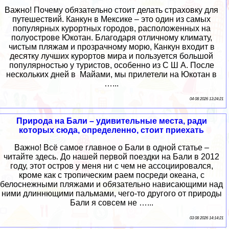
Важно! Почему обязательно стоит делать страховку для
путешествий. Канкун в Мексике – это один из самых
популярных курортных городов, расположенных на
полуострове Юкотан. Благодаря отличному климату,
чистым пляжам и прозрачному морю, Канкун входит в
десятку лучших курортов мира и пользуется большой
популярностью у туристов, особенно из С Ш А. После
нескольких дней в Майами, мы прилетели на Юкотан в
…...
04 08 2026 13:24:21
Природа на Бали – удивительные места, ради
которых сюда, определенно, стоит приехать
Важно! Всё самое главное о Бали в одной статье –
читайте здесь. До нашей первой поездки на Бали в 2012
году, этот остров у меня ни с чем не ассоциировался,
кроме как с тропическим раем посреди океана, с
белоснежными пляжами и обязательно нависающими над
ними длиннющими пальмами, чего-то другого от природы
Бали я совсем не …...
03 08 2026 14:14:21