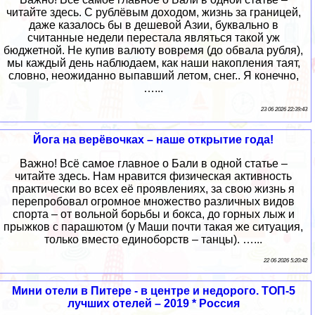
читайте здесь. С рублёвым доходом, жизнь за границей,
даже казалось бы в дешевой Азии, буквально в
считанные недели перестала являться такой уж
бюджетной. Не купив валюту вовремя (до обвала рубля),
мы каждый день наблюдаем, как наши накопления таят,
словно, неожиданно выпавший летом, снег.. Я конечно,
…...
23 06 2026 22:39:43
Йога на верёвочках – наше открытие года!
Важно! Всё самое главное о Бали в одной статье –
читайте здесь. Нам нравится физическая активность
практически во всех её проявлениях, за свою жизнь я
перепробовал огромное множество различных видов
спорта – от вольной борьбы и бокса, до горных лыж и
прыжков с парашютом (у Маши почти такая же ситуация,
только вместо единоборств – танцы). …...
22 06 2026 5:20:42
Мини отели в Питере - в центре и недорого. ТОП-5
лучших отелей – 2019 * Россия