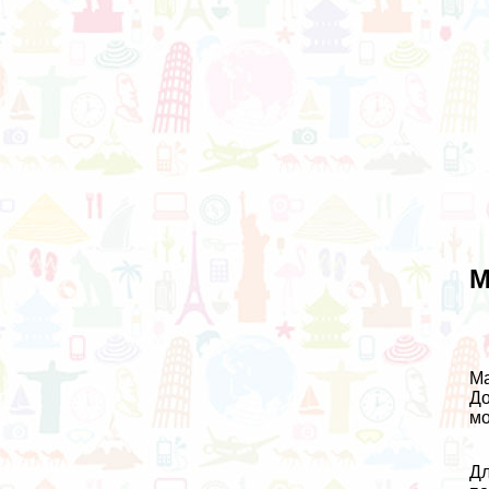
М
Ма
До
мо
Дл