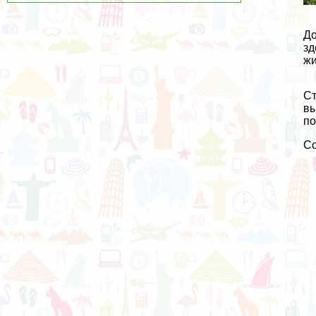
До
зд
жи
Ст
вы
по
С