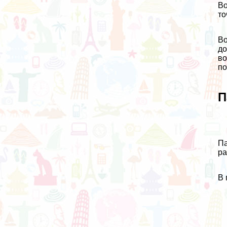
Во
то
Во
до
во
по
П
Па
ра
В 