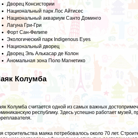
Дворец Консистории
Национальный парк Лос Айтисес
Национальный аквариум Санто Доминго
Лагуна Гри-Гри
Форт Сан-Фелипе
Экологический парк Indigenous Eyes
Национальный дворец
Дворец Эль Алькасар де Колон
Аномальная зона Поло Магнетико
аяк Колумба
як Колумба считается одной из самых важных достопримеч
миниканскую республику. Здесь успешно работает музей, п
реплавателя.
я строительства маяка потребовалось около 70 лет. Строи