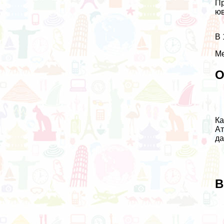
Пр
юв
В 
Ме
О
Ка
Ат
да
В