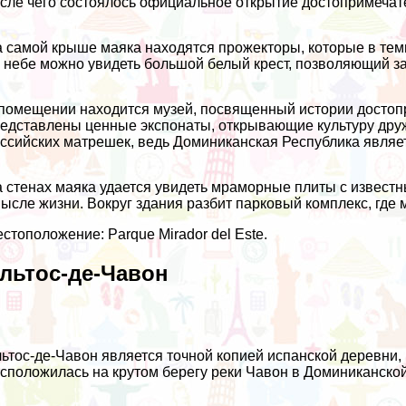
сле чего состоялось официальное открытие достопримечате
 самой крыше маяка находятся прожекторы, которые в тем
 небе можно увидеть большой белый крест, позволяющий з
помещении находится музей, посвященный истории достопр
едставлены ценные экспонаты, открывающие культуру дру
ссийских матрешек, ведь Доминиканская Республика являе
 стенах маяка удается увидеть мраморные плиты с извест
ысле жизни. Вокруг здания разбит парковый комплекс, где 
стоположение: Parque Mirador del Este.
льтос-де-Чавон
ьтос-де-Чавон является точной копией испанской деревни, 
сположилась на крутом берегу реки Чавон в Доминиканской