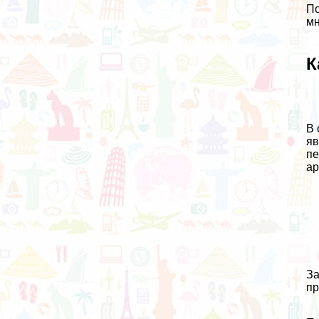
По
мн
К
В 
яв
пе
ар
За
пр