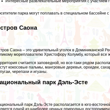
Интересные развлекательные мероприятия с участием г
сетители парка могут поплавать в специальном бассейне с
стров Саона
тров Саона – это удивительный уголок в Доминиканской Р
ликому мореплавателю Христофору Колумбу, который все же
рритория считается заповедной, но все-таки рядом распо
стут кокосовые пальмы, мангровые деревья, орхидеи, сахар
пугаи, черепахи и игуаны.
ациональный парк Дэль-Эсте
циональный парк Дэль-Эсте располагается в юго-восточно
ляется одной из наиболее ценных природных достопримеча