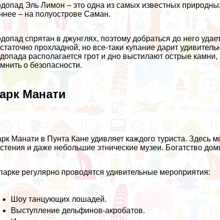
допад Эль Лимон – это одна из самых известных природны
чнее – на полуострове Саман.
допад спрятан в джунглях, поэтому добраться до него удае
статочно прохладной, но все-таки купание дарит удивитель
допада располагается грот и дно выстилают острые камни, 
мнить о безопасности.
арк Манати
рк Манати в Пунта Кане удивляет каждого туриста. Здесь м
стения и даже небольшие этнические музеи. Богатство до
парке регулярно проводятся удивительные мероприятия:
Шоу танцующих лошадей.
Выступление дельфинов-акробатов.