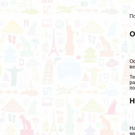
По
О
Ос
ве
Те
ра
по
Н
На
яв