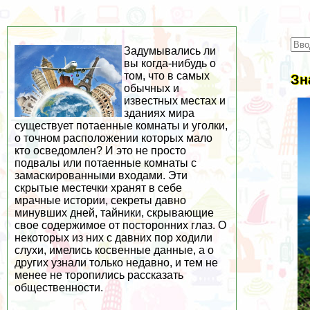
Задумывались ли
вы когда-нибудь о
том, что в самых
Зн
обычных и
известных местах и
зданиях мира
существует потаенные комнаты и уголки,
о точном расположении которых мало
кто осведомлен? И это не просто
подвалы или потаенные комнаты с
замаскированными входами. Эти
скрытые местечки хранят в себе
мрачные истории, секреты давно
минувших дней, тайники, скрывающие
свое содержимое от посторонних глаз. О
некоторых из них с давних пор ходили
слухи, имелись косвенные данные, а о
других узнали только недавно, и тем не
менее не торопились рассказать
общественности.