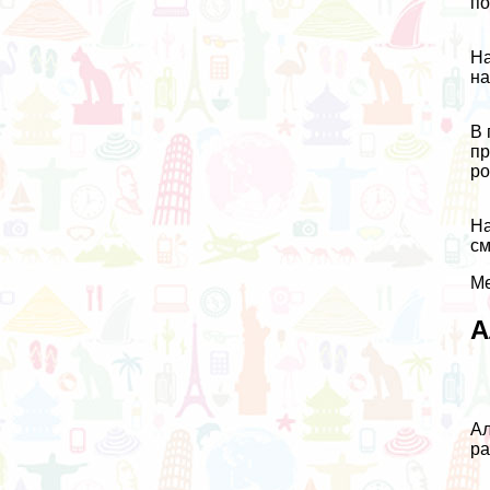
по
На
на
В 
пр
ро
На
см
Ме
А
Ал
ра