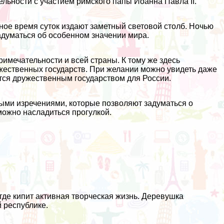
льности с участием римского папы Иоанна Павла II.
ное время суток издают заметный световой столб. Ночью
адуматься об особенном значении мира.
имечательности и всей страны. К тому же здесь
жественных государств. При желании можно увидеть даже
тся дружественным государством для России.
ными изречениями, которые позволяют задуматься о
можно насладиться прогулкой.
где кипит активная творческая жизнь. Деревушка
 республике.