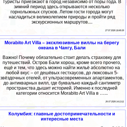
Туристы приезжают в город независимо от поры года. В
зимний период здесь открываются несколько
горнолыжных спусков. Летом гости города могут
насладиться великолепием природы и пройти ряд
экскурсионных маршрутов....
27 07 2026 18:49:39
Morabito Art Villa – эксклюзивные виллы на берегу
океана в Чангу, Бали
Важно! Почему обязательно стоит делать страховку для
путешествий. Остров Бали хорош, кроме всего прочего,
ещё и тем, что здесь можно найти жильё абсолютно на
любой вкус – от дешёвых гестхаусов, до люксовых 5-
звёздочных отелей, от ультрасовременных апартаментов,
до антикварных вилл, где буквально каждый сантиметр
пространства дышит историей. Именно к последней
категории относится Morabito Art Villa в …...
26 07 2026 14:13:11
Колумбия: главные достопримечательности и
интересные места