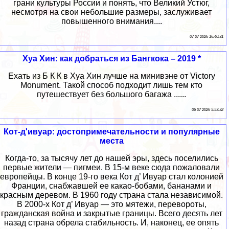
грани культуры России и понять, что Великий Устюг,
несмотря на свои небольшие размеры, заслуживает
повышенного внимания....
07 07 2026 16:40:31
Хуа Хин: как добраться из Бангкока – 2019 *
Ехать из Б К К в Хуа Хин лучше на минивэне от Victory
Monument. Такой способ подходит лишь тем кто
путешествует без большого багажа ......
06 07 2026 5:53:32
Кот-д'ивуар: достопримечательности и популярные
места
Когда-то, за тысячу лет до нашей эры, здесь поселились
первые жители ― пигмеи. В 15-м веке сюда пожаловали
европейцы. В конце 19-го века Кот д’ Ивуар стал колонией
Франции, снабжавшей ее какао-бобами, бананами и
красным деревом. В 1960 году страна стала независимой.
В 2000-х Кот д’ Ивуар ― это мятежи, перевороты,
гражданская война и закрытые границы. Всего десять лет
назад страна обрела стабильность. И, наконец, ее опять