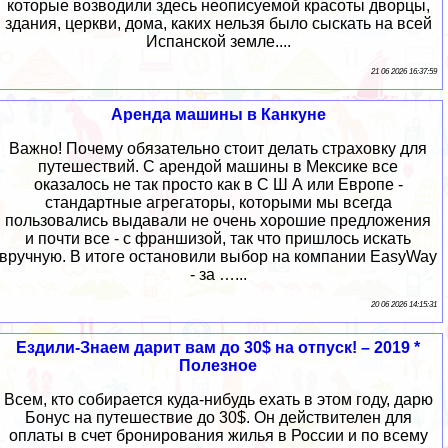
которые возводили здесь неописуемой красоты дворцы,
здания, церкви, дома, каких нельзя было сыскать на всей
Испанской земле....
21 06 2026 16:37:59
Аренда машины в Канкуне
Важно! Почему обязательно стоит делать страховку для
путешествий. C арендой машины в Мексике все
оказалось не так просто как в С Ш А или Европе -
стандартные агрегаторы, которыми мы всегда
пользовались выдавали не очень хорошие предложения
и почти все - с франшизой, так что пришлось искать
вручную. В итоге остановили выбор на компании EasyWay
- за …...
20 06 2026 14:15:31
Ездили-Знаем дарит вам до 30$ на отпуск! – 2019 *
Полезное
Всем, кто собирается куда-нибудь ехать в этом году, дарю
Бонус на путешествие до 30$. Он действителен для
оплаты в счет бронирования жилья в России и по всему