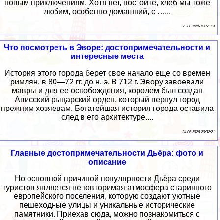
новым приключениям. Хотя нет, постойте, хлеб мы тоже
любим, особенно домашний, с …...
25 06 2026 23:51:14
Что посмотреть в Эворе: достопримечательности и
интересные места
История этого города берет свое начало еще со времен
римлян, в 80—72 гг. до н. э. В 712 г. Эвору завоевали
мавры и для ее освобождения, королем был создан
Ависский рыцарский орден, который вернул город
прежним хозяевам. Богатейшая история города оставила
след в его архитектуре....
24 06 2026 20:32:21
Главные достопримечательности Дьёра: фото и
описание
Но основной причиной популярности Дьёра среди
туристов является неповторимая атмосфера старинного
европейского поселения, которую создают уютные
пешеходные улицы и уникальные исторические
памятники. Приехав сюда, можно познакомиться с