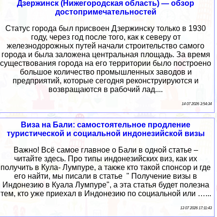
Дзержинск (Нижегородская область) — обзор
достопримечательностей
Статус города был присвоен Дзержинску только в 1930
году, через год после того, как к северу от
железнодорожных путей начали строительство самого
города и была заложена центральная площадь. За время
существования города на его территории было построено
большое количество промышленных заводов и
предприятий, которые сегодня реконструируются и
возвращаются в рабочий лад....
14 07 2026 3:54:34
Виза на Бали: самостоятельное продление
туристической и социальной индонезийской визы
Важно! Всё самое главное о Бали в одной статье –
читайте здесь. Про типы индонезийских виз, как их
получить в Кула- Лумпуре, а также кто такой спонсор и где
его найти, мы писали в статье " Получение визы в
Индонезию в Куала Лумпуре", а эта статья будет полезна
тем, кто уже приехал в Индонезию по социальной или …...
13 07 2026 17:11:43