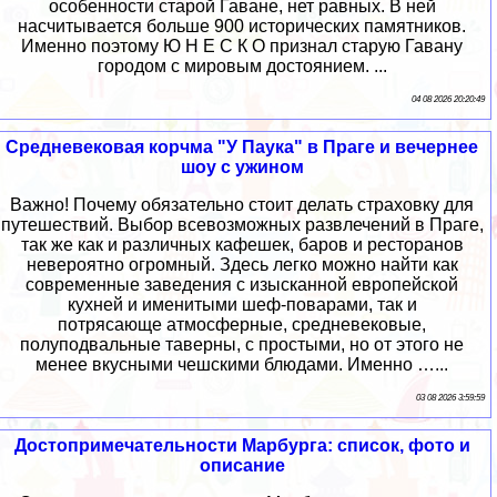
особенности старой Гаване, нет равных. В ней
насчитывается больше 900 исторических памятников.
Именно поэтому Ю Н Е С К О признал старую Гавану
городом с мировым достоянием. ...
04 08 2026 20:20:49
Средневековая корчма "У Паука" в Праге и вечернее
шоу с ужином
Важно! Почему обязательно стоит делать страховку для
путешествий. Выбор всевозможных развлечений в Праге,
так же как и различных кафешек, баров и ресторанов
невероятно огромный. Здесь легко можно найти как
современные заведения с изысканной европейской
кухней и именитыми шеф-поварами, так и
потрясающе атмосферные, средневековые,
полуподвальные таверны, с простыми, но от этого не
менее вкусными чешскими блюдами. Именно …...
03 08 2026 3:59:59
Достопримечательности Марбурга: список, фото и
описание