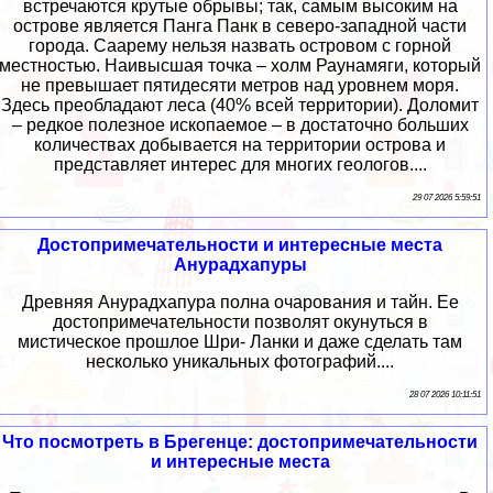
встречаются крутые обрывы; так, самым высоким на
острове является Панга Панк в северо-западной части
города. Саарему нельзя назвать островом с горной
местностью. Наивысшая точка – холм Раунамяги, который
не превышает пятидесяти метров над уровнем моря.
Здесь преобладают леса (40% всей территории). Доломит
– редкое полезное ископаемое – в достаточно больших
количествах добывается на территории острова и
представляет интерес для многих геологов....
29 07 2026 5:59:51
Достопримечательности и интересные места
Анурадхапуры
Древняя Анурадхапура полна очарования и тайн. Ее
достопримечательности позволят окунуться в
мистическое прошлое Шри- Ланки и даже сделать там
несколько уникальных фотографий....
28 07 2026 10:11:51
Что посмотреть в Брегенце: достопримечательности
и интересные места