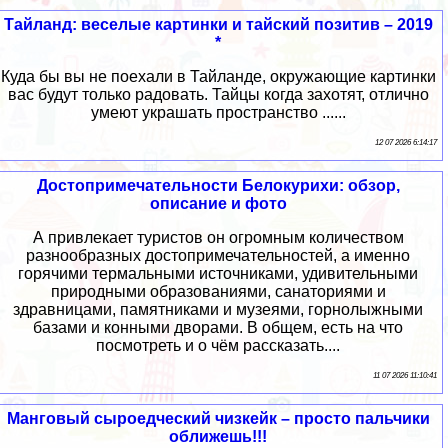
Тайланд: веселые картинки и тайский позитив – 2019
*
Куда бы вы не поехали в Тайланде, окружающие картинки
вас будут только радовать. Тайцы когда захотят, отлично
умеют украшать пространство ......
12 07 2026 6:14:17
Достопримечательности Белокурихи: обзор,
описание и фото
А привлекает туристов он огромным количеством
разнообразных достопримечательностей, а именно
горячими термальными источниками, удивительными
природными образованиями, санаториями и
здравницами, памятниками и музеями, горнолыжными
базами и конными дворами. В общем, есть на что
посмотреть и о чём рассказать....
11 07 2026 11:10:41
Манговый сыроедческий чизкейк – просто пальчики
оближешь!!!