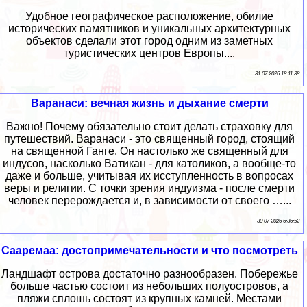
Удобное географическое расположение, обилие
исторических памятников и уникальных архитектурных
объектов сделали этот город одним из заметных
туристических центров Европы....
31 07 2026 18:11:38
Варанаси: вечная жизнь и дыхание смерти
Важно! Почему обязательно стоит делать страховку для
путешествий. Варанаси - это священный город, стоящий
на священной Ганге. Он настолько же священный для
индусов, насколько Ватикан - для католиков, а вообще-то
даже и больше, учитывая их исступленность в вопросах
веры и религии. С точки зрения индуизма - после смерти
человек перерождается и, в зависимости от своего …...
30 07 2026 6:36:52
Сааремаа: достопримечательности и что посмотреть
Ландшафт острова достаточно разнообразен. Побережье
больше частью состоит из небольших полуостровов, а
пляжи сплошь состоят из крупных камней. Местами