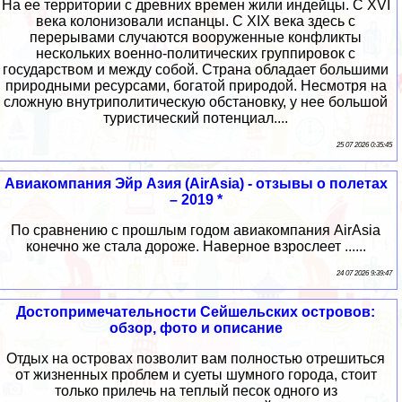
На ее территории с древних времен жили индейцы. С XVI
века колонизовали испанцы. С XIX века здесь с
перерывами случаются вооруженные конфликты
нескольких военно-политических группировок с
государством и между собой. Страна обладает большими
природными ресурсами, богатой природой. Несмотря на
сложную внутриполитическую обстановку, у нее большой
туристический потенциал....
25 07 2026 0:35:45
Авиакомпания Эйр Азия (AirAsia) - отзывы о полетах
– 2019 *
По сравнению с прошлым годом авиакомпания AirAsia
конечно же стала дороже. Наверное взрослеет ......
24 07 2026 9:39:47
Достопримечательности Сейшельских островов:
обзор, фото и описание
Отдых на островах позволит вам полностью отрешиться
от жизненных проблем и суеты шумного города, стоит
только прилечь на теплый песок одного из