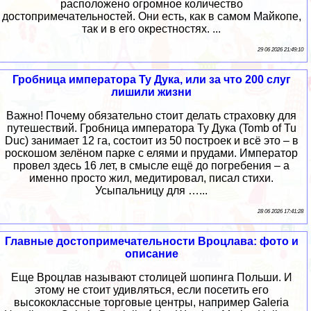
расположено огромное количество
достопримечательностей. Они есть, как в самом Майкопе,
так и в его окрестностях. ...
29 06 2026 21:49:10
Гробница императора Ту Дука, или за что 200 слуг
лишили жизни
Важно! Почему обязательно стоит делать страховку для
путешествий. Гробница императора Ту Дука (Tomb of Tu
Duc) занимает 12 га, состоит из 50 построек и всё это – в
роскошом зелёном парке с елями и прудами. Император
провел здесь 16 лет, в смысле ещё до погребения – а
именно просто жил, медитировал, писал стихи.
Усыпальницу для …...
28 06 2026 17:41:28
Главные достопримечательности Вроцлава: фото и
описание
Еще Вроцлав называют столицей шопинга Польши. И
этому не стоит удивляться, если посетить его
высококлассные торговые центры, например Galeria