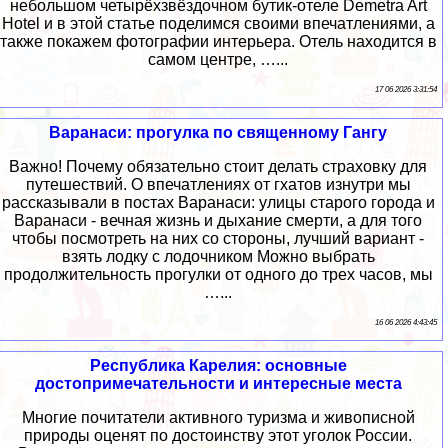
небольшом четырёхзвёздочном бутик-отеле Demetra Art
Hotel и в этой статье поделимся своими впечатлениями, а
также покажем фотографии интерьера. Отель находится в
самом центре, …...
17 06 2026 3:31:54
Варанаси: прогулка по священному Гангу
Важно! Почему обязательно стоит делать страховку для
путешествий. О впечатлениях от гхатов изнутри мы
рассказывали в постах Варанаси: улицы старого города и
Варанаси - вечная жизнь и дыхание смерти, а для того
чтобы посмотреть на них со стороны, лучший вариант -
взять лодку с лодочником Можно выбрать
продолжительность прогулки от одного до трех часов, мы
…...
16 06 2026 4:43:45
Республика Карелия: основные
достопримечательности и интересные места
Многие почитатели активного туризма и живописной
природы оценят по достоинству этот уголок России.