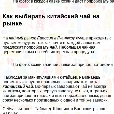
На фото: в каждой лавке хозяин даст попробовать р
Как выбирать китайский чай на
рынке
На
чайный рынок Fangcun в Гуанчжоу
лучше приходить с
пустым желудком, так как почти в каждой лавке вам
предложат попробовать
чай
. Небольшая чайная
церемония сама по себе интересная процедура.
На фото: хозяин чайной лавки заваривает китайский 
Наблюдая за манипуляциями китайцев, начинаешь
понимать как нужно правильно заваривать и пить
китайский чай
. Во-первых заваривают чай не всегда
кипятком, во-вторых первую заварку не пьют, в третьих
чай заваривают в пиалах и пьют неразбавленным, делая
сразу несколько производных с одной и той же заварки.
Сейчас читают:
Тайланд. Шоппинг в Бангкоке: рынок
Чатучак