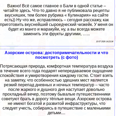
Важно! Всё самое главное о Бали в одной статье –
читайте здесь. Что-то давно я не публиковала рецепты
вкусняшек, тем более рубрика « Кулинария» на сайте
есть)) Ну что же, исправляюсь – сегодня расскажу, как
приготовить вкуснейший сыроедческий чизкейк. У меня он
будет из манго и маракуйи, ну, а вы всегда можете
заменить эти фрукты другими, …...
10 07 2026 14:23:34
Азорские острова: достопримечательности и что
посмотреть (с фото)
Потрясающая природа, комфортная температура воздуха
в течение всего года подарят непередаваемое ощущение
спокойствия и умиротворения каждому гостю. Стоит взять
на заметку, что особенностью здешних мест является
резкий перепад дневных и ночных температур – часто
после жаркого и душного дня наступает довольно
прохладный вечер, поэтому бывалые путешественники
советуют брать в дорогу тёплые вещи. Азорские острова
не имеют богатой и развитой инфраструктуры, что
следует учесть, собираясь в путешествие с маленькими
детьми....