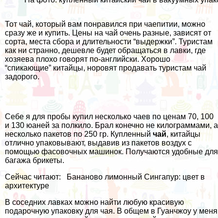
Тот чай, который вам понравился при чаепитии, можно
сразу же и купить. Цены на чай очень разные, зависят от
сорта, места сбора и длительности “выдержки”.
Туристам
как ни странно, дешевле будет обращаться в лавки, где
хозяева плохо говорят по-английски. Хорошо
“спикающие” китайцы, норовят продавать туристам чай
задорого.
Себе я для пробы купил несколько чаев по ценам 70, 100
и 130 юаней за полкило. Брал конечно не килограммами, а
несколько пакетов по 250 гр. Купленный
чай
, китайцы
отлично упаковывают, выдавив из пакетов воздух с
помощью фасовочных машинок. Получаются удобные для
багажа брикеты.
Сейчас читают:
Бананово лимонный Сингапур: цвет в
архитектуре
В соседних лавках можно найти любую красивую
подарочную упаковку для чая. В общем в Гуанчжоу у меня