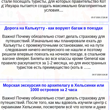
стали посещать туристы, для которых правительство Кот
д’ Ивуара пытается создать максимально благоприятные
условия....
05 07 2026 17:28:38
Дорога на Калькутту - как воруют багаж в поездах
Важно! Почему обязательно стоит делать страховку для
путешествий. Изначально мы планировали ехать до
Калькутты с промежуточными остановками, но на пути
следования ничего интересного не нашли и поэтому
решили впервые поехать на ночном поезде, в спальном
вагоне sleeper. Билеты во все классы кроме General как
правило раскупаются за 1-2 месяца, но для иностранных
туристов есть преимущество (хоть в …...
04 07 2026 9:34:38
Морская экскурсия по архипелагу в Хельсинки или
1000 островов за 2 часа
Важно! Почему обязательно стоит делать страховку для
путешествий. После того, как мы вдоволь изучили центр с
окраинами Хельсинки, посмотрели всё что хотели и даже