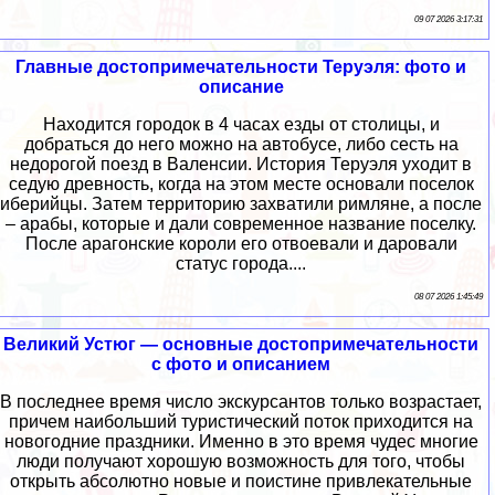
09 07 2026 3:17:31
Главные достопримечательности Теруэля: фото и
описание
Находится городок в 4 часах езды от столицы, и
добраться до него можно на автобусе, либо сесть на
недорогой поезд в Валенсии. История Теруэля уходит в
седую древность, когда на этом месте основали поселок
иберийцы. Затем территорию захватили римляне, а после
– арабы, которые и дали современное название поселку.
После арагонские короли его отвоевали и даровали
статус города....
08 07 2026 1:45:49
Великий Устюг — основные достопримечательности
с фото и описанием
В последнее время число экскурсантов только возрастает,
причем наибольший туристический поток приходится на
новогодние праздники. Именно в это время чудес многие
люди получают хорошую возможность для того, чтобы
открыть абсолютно новые и поистине привлекательные