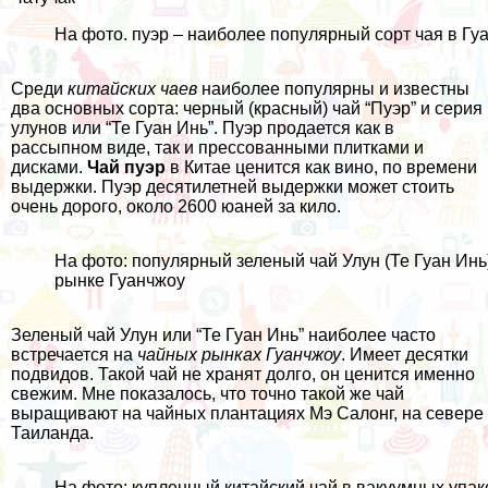
На фото. пуэр – наиболее популярный сорт чая в Гу
Среди
китайских чаев
наиболее популярны и известны
два основных сорта: черный (красный) чай “Пуэр” и серия
улунов или “Те Гуан Инь”. Пуэр продается как в
рассыпном виде, так и прессованными плитками и
дисками.
Чай пуэр
в
Китае
ценится как вино, по времени
выдержки. Пуэр десятилетней выдержки может стоить
очень дорого, около 2600 юаней за кило.
На фото: популярный зеленый чай Улун (Те Гуан Инь
рынке Гуанчжоу
Зеленый чай Улун или “Те Гуан Инь” наиболее часто
встречается на
чайных рынках Гуанчжоу
. Имеет десятки
подвидов. Такой чай не хранят долго, он ценится именно
свежим. Мне показалось, что точно такой же чай
выращивают на
чайных плантациях Мэ Салонг
, на севере
Таиланда.
На фото: купленный китайский чай в вакуумных упак