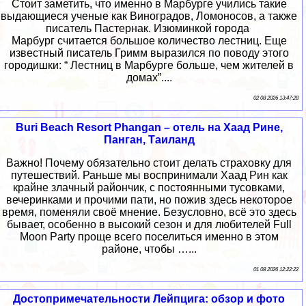
Стоит заметить, что именно в Марбурге учились такие
выдающиеся ученые как Виноградов, Ломоносов, а также
писатель Пастернак. Изюминкой города
Марбург считается большое количество лестниц. Еще
известный писатель Гримм выразился по поводу этого
городишки: “ Лестниц в Марбурге больше, чем жителей в
домах”....
02 08 2026 13:47:28
Buri Beach Resort Phangan – отель на Хаад Рине,
Панган, Таиланд
Важно! Почему обязательно стоит делать страховку для
путешествий. Раньше мы воспринимали Хаад Рин как
крайне злачный райончик, с постоянными тусовками,
вечеринками и прочими пати, но пожив здесь некоторое
время, поменяли своё мнение. Безусловно, всё это здесь
бывает, особенно в высокий сезон и для любителей Full
Moon Party проще всего поселиться именно в этом
районе, чтобы …...
01 08 2026 12:22:22
Достопримечательности Лейпцига: обзор и фото