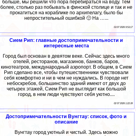
больше, мы решили что пора перебираться на воду. Тем
более, столько раз побывать в финской столице и так и не
прокатиться на кораблике по архипелагу, было бы
непростительный ошибкой 🙂 На …...
03 07 2026 9:53:17
Сием Рип: главные достопримечательности и
интересные места
Город был основан в девятом веке. Сейчас здесь много
отелей, ресторанов, магазинов, банков, баров,
кинотеатров, международный аэропорт. В общем, в Сием
Рип сделано все, чтобы путешественники чувствовали
себя комфортно и ни в чем не нуждались. В городе нет
небоскребов, большинство зданий имеют от двух до
четырех этажей, Сием Рип не выглядит как большой
город, в нем люди чувствуют себя уютно....
02 07 2026 1:22:39
Достопримечательности Вунгтау: список, фото и
описание
Вунгтау город уютный и чистый. Здесь можно