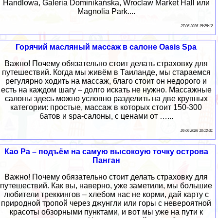
Handlowa, Galeria Dominikańska, Wroclaw Market Hall или
Magnolia Park....
27 06 2026 15:28:12
Горячий масляный массаж в салоне Oasis Spa
Важно! Почему обязательно стоит делать страховку для
путешествий. Когда мы живём в Таиланде, мы стараемся
регулярно ходить на массаж, благо стоит он недорого и
есть на каждом шагу – долго искать не нужно. Массажные
салоны здесь можно условно разделить на две крупных
категории: простые, массаж в которых стоит 150-300
батов и spa-салоны, с ценами от …...
26 06 2026 10:12:31
Као Ра – подъём на самую высокоую точку острова
Панган
Важно! Почему обязательно стоит делать страховку для
путешествий. Как вы, наверно, уже заметили, мы большие
любители треккингов – хлебом нас не корми, дай карту с
природной тропой через джунгли или горы с невероятной
красоты обзорными пунктами, и вот мы уже на пути к