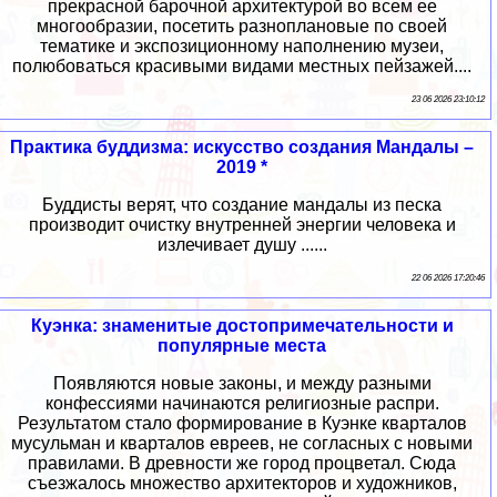
прекрасной барочной архитектурой во всем ее
многообразии, посетить разноплановые по своей
тематике и экспозиционному наполнению музеи,
полюбоваться красивыми видами местных пейзажей....
23 06 2026 23:10:12
Практика буддизма: искусство создания Мандалы –
2019 *
Буддисты верят, что создание мандалы из песка
производит очистку внутренней энергии человека и
излечивает душу ......
22 06 2026 17:20:46
Куэнка: знаменитые достопримечательности и
популярные места
Появляются новые законы, и между разными
конфессиями начинаются религиозные распри.
Результатом стало формирование в Куэнке кварталов
мусульман и кварталов евреев, не согласных с новыми
правилами. В древности же город процветал. Сюда
съезжалось множество архитекторов и художников,