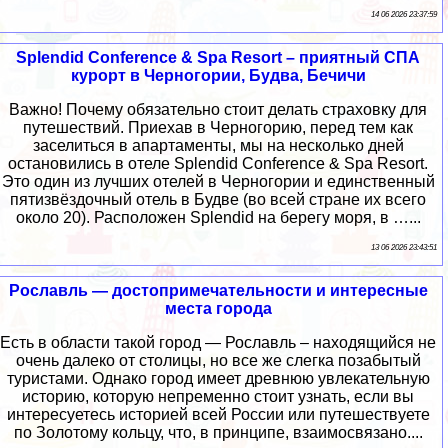
14 06 2026 23:37:59
Splendid Conference & Spa Resort – приятный СПА
курорт в Черногории, Будва, Бечичи
Важно! Почему обязательно стоит делать страховку для
путешествий. Приехав в Черногорию, перед тем как
заселиться в апартаменты, мы на несколько дней
остановились в отеле Splendid Conference & Spa Resort.
Это один из лучших отелей в Черногории и единственный
пятизвёздочный отель в Будве (во всей стране их всего
около 20). Расположен Splendid на берегу моря, в …...
13 06 2026 23:43:51
Рославль — достопримечательности и интересные
места города
Есть в области такой город — Рославль – находящийся не
очень далеко от столицы, но все же слегка позабытый
туристами. Однако город имеет древнюю увлекательную
историю, которую непременно стоит узнать, если вы
интересуетесь историей всей России или путешествуете
по Золотому кольцу, что, в принципе, взаимосвязано....