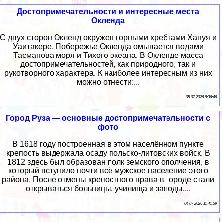
Достопримечательности и интересные места
Окленда
С двух сторон Окленд окружен горными хребтами Хануя и
Уаитакере. Побережье Окленда омывается водами
Тасманова моря и Тихого океана. В Окленде масса
достопримечательностей, как природного, так и
рукотворного характера. К наиболее интересным из них
можно отнести:...
05 07 2026 8:36:46
Город Руза — основные достопримечательности с
фото
В 1618 году построенная в этом населённом пункте
крепость выдержала осаду польско-литовских войск. В
1812 здесь был образован полк земского ополчения, в
который вступило почти всё мужское население этого
района. После отмены крепостного права в городе стали
открываться больницы, училища и заводы....
04 07 2026 11:41:59