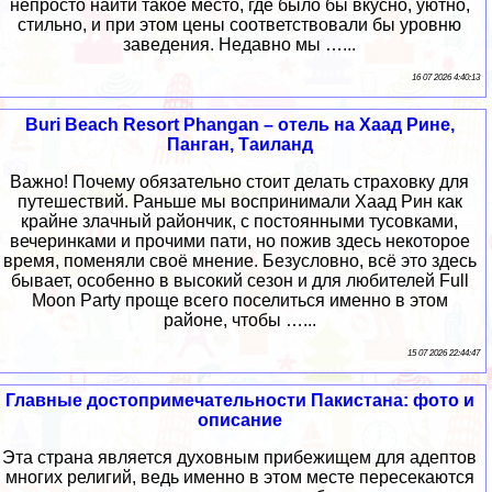
непросто найти такое место, где было бы вкусно, уютно,
стильно, и при этом цены соответствовали бы уровню
заведения. Недавно мы …...
16 07 2026 4:40:13
Buri Beach Resort Phangan – отель на Хаад Рине,
Панган, Таиланд
Важно! Почему обязательно стоит делать страховку для
путешествий. Раньше мы воспринимали Хаад Рин как
крайне злачный райончик, с постоянными тусовками,
вечеринками и прочими пати, но пожив здесь некоторое
время, поменяли своё мнение. Безусловно, всё это здесь
бывает, особенно в высокий сезон и для любителей Full
Moon Party проще всего поселиться именно в этом
районе, чтобы …...
15 07 2026 22:44:47
Главные достопримечательности Пакистана: фото и
описание
Эта страна является духовным прибежищем для адептов
многих религий, ведь именно в этом месте пересекаются