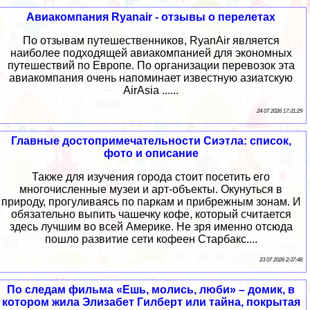
Авиакомпания Ryanair - отзывы о перелетах
По отзывам путешественников, RyanAir является
наиболее подходящей авиакомпанией для экономных
путешествий по Европе. По организации перевозок эта
авиакомпания очень напоминает известную азиатскую
AirAsia ......
24 07 2026 17:31:29
Главные достопримечательности Сиэтла: список,
фото и описание
Также для изучения города стоит посетить его
многочисленные музеи и арт-объекты. Окунуться в
природу, прогуливаясь по паркам и прибрежным зонам. И
обязательно выпить чашечку кофе, который считается
здесь лучшим во всей Америке. Не зря именно отсюда
пошло развитие сети кофеен Старбакс....
23 07 2026 2:37:48
По следам фильма «Ешь, молись, люби» – домик, в
котором жила Элизабет Гилберт или тайна, покрытая