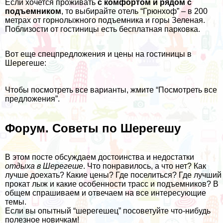
Если хочется проживать
с комфортом и рядом с
подъемником
, то выбирайте
отель “Грюнхоф”
– в 200
метрах от горнолыжного подъемника и горы Зеленая.
Поблизости от гостиницы есть бесплатная парковка.
Вот еще спецпредложения и цены на гостиницы в
Шерегеше:
Чтобы посмотреть все варианты, жмите “Посмотреть все
предложения”.
Форум. Советы по Шерегешу
В этом посте обсуждаем достоинства и недостатки
отдыха в Шерегеше
. Что понравилось, а что нет? Как
лучше доехать? Какие цены? Где поселиться? Где лучший
прокат лыж и какие особенности трасс и подъемников? В
общем
спрашиваем и отвечаем
на все интересующие
темы.
Если вы опытный “шерегешец”
посоветуйте
что-нибудь
полезное новичкам!