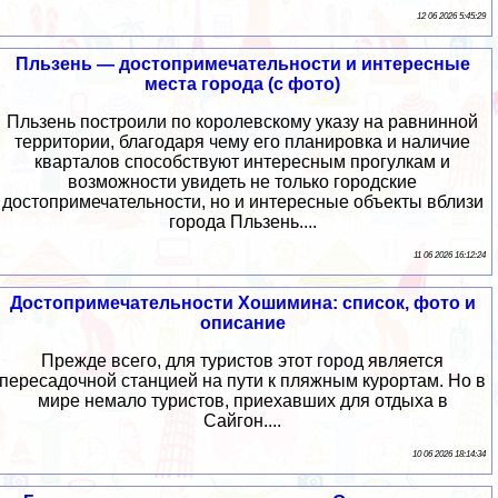
12 06 2026 5:45:29
Пльзень — достопримечательности и интересные
места города (с фото)
Пльзень построили по королевскому указу на равнинной
территории, благодаря чему его планировка и наличие
кварталов способствуют интересным прогулкам и
возможности увидеть не только городские
достопримечательности, но и интересные объекты вблизи
города Пльзень....
11 06 2026 16:12:24
Достопримечательности Хошимина: список, фото и
описание
Прежде всего, для туристов этот город является
пересадочной станцией на пути к пляжным курортам. Но в
мире немало туристов, приехавших для отдыха в
Сайгон....
10 06 2026 18:14:34