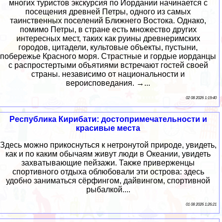
многих туристов экскурсия по Иордании начинается с
посещения древней Петры, одного из самых
таинственных поселений Ближнего Востока. Однако,
помимо Петры, в стране есть множество других
интересных мест, таких как руины древнеримских
городов, цитадели, культовые объекты, пустыни,
побережье Красного моря. Страстные и гордые иорданцы
с распростертыми объятиями встречают гостей своей
страны. независимо от национальности и
вероисповедания. →...
02 08 2026 1:19:40
Республика Кирибати: достопримечательности и
красивые места
Здесь можно прикоснуться к нетронутой природе, увидеть,
как и по каким обычаям живут люди в Океании, увидеть
захватывающие пейзажи. Также приверженцы
спортивного отдыха облюбовали эти острова: здесь
удобно заниматься сёрфингом, дайвингом, спортивной
рыбалкой....
01 08 2026 1:26:21