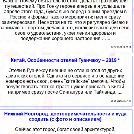
Важно! Почему обязательно стоит делать страховку для
путешествий. Про Гонку героев впервые я услышал в
апреле этого года, буквально перед нашим приездом в
Россию и формат такого мероприятия меня сразу
заинтересовал. Несмотря на то, что я регулярно бегаю и
занимаюсь спортом, делаю я это, исключительно для себя,
своего удовольствия, укрепления здоровья и
поддержания хорошего настроения …...
26 06 2026 18:22:14
Китай. Особенности отелей Гуанчжоу – 2019 *
Отели в Гуанчжоу внешне не отличаются от других
азиатских отелей. Однако и в сервисе и в оснащении
номеров есть свои, очень "китайские" мелочи.. Чтобы
почувствовать этот контраст, нужно приехать в Китай,
например сразу после Сингапура или Тайланда......
25 06 2026 10:17:46
Нижний Новгород: достопримечательности и куда
сходить (с фото и описанием)
Сейчас этот город богат своей архитектурой,