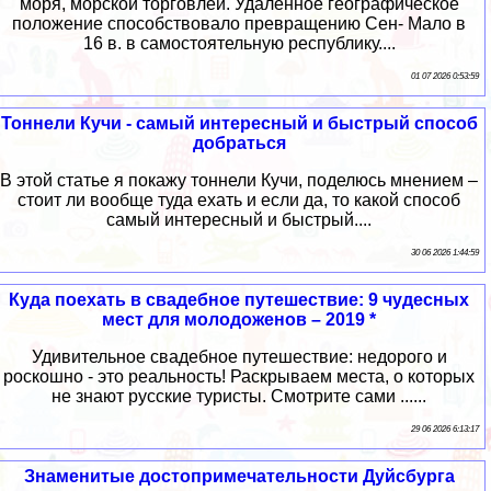
моря, морской торговлей. Удаленное географическое
положение способствовало превращению Сен- Мало в
16 в. в самостоятельную республику....
01 07 2026 0:53:59
Тоннели Кучи - самый интересный и быстрый способ
добраться
В этой статье я покажу тоннели Кучи, поделюсь мнением –
стоит ли вообще туда ехать и если да, то какой способ
самый интересный и быстрый....
30 06 2026 1:44:59
Куда поехать в свадебное путешествие: 9 чудесных
мест для молодоженов – 2019 *
Удивительное свадебное путешествие: недорого и
роскошно - это реальность! Раскрываем места, о которых
не знают русские туристы. Смотрите сами ......
29 06 2026 6:13:17
Знаменитые достопримечательности Дуйсбурга