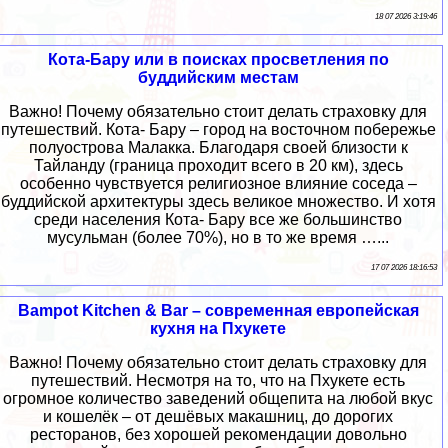
18 07 2026 3:19:46
Кота-Бару или в поисках просветления по
буддийским местам
Важно! Почему обязательно стоит делать страховку для
путешествий. Кота- Бару – город на восточном побережье
полуострова Малакка. Благодаря своей близости к
Тайланду (граница проходит всего в 20 км), здесь
особенно чувствуется религиозное влияние соседа –
буддийской архитектуры здесь великое множество. И хотя
среди населения Кота- Бару все же большинство
мусульман (более 70%), но в то же время …...
17 07 2026 18:16:53
Bampot Kitchen & Bar – современная европейская
кухня на Пхукете
Важно! Почему обязательно стоит делать страховку для
путешествий. Несмотря на то, что на Пхукете есть
огромное количество заведений общепита на любой вкус
и кошелёк – от дешёвых макашниц, до дорогих
ресторанов, без хорошей рекомендации довольно