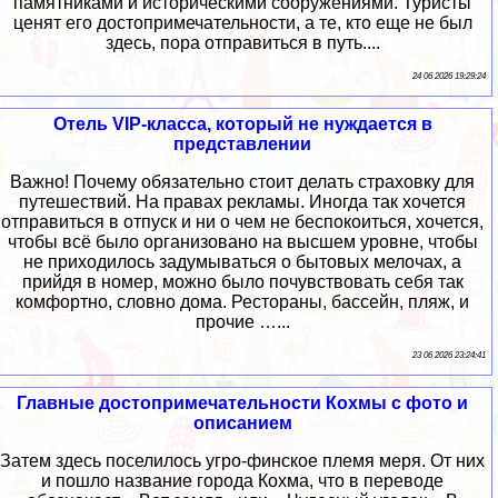
памятниками и историческими сооружениями. Туристы
ценят его достопримечательности, а те, кто еще не был
здесь, пора отправиться в путь....
24 06 2026 19:29:24
Отель VIP-класса, который не нуждается в
представлении
Важно! Почему обязательно стоит делать страховку для
путешествий. На правах рекламы. Иногда так хочется
отправиться в отпуск и ни о чем не беспокоиться, хочется,
чтобы всё было организовано на высшем уровне, чтобы
не приходилось задумываться о бытовых мелочах, а
прийдя в номер, можно было почувствовать себя так
комфортно, словно дома. Рестораны, бассейн, пляж, и
прочие …...
23 06 2026 23:24:41
Главные достопримечательности Кохмы с фото и
описанием
Затем здесь поселилось угро-финское племя меря. От них
и пошло название города Кохма, что в переводе