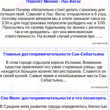
Перелет Мехико - Лас-Вегас
Важно! Почему обязательно стоит делать страховку для
путешествий. Самолет в Лас- Вегас отправлялся в 6 утра,
поэтому накануне вечером мы в отеле заказали такси на
3:30 и для подстраховки попросили разбудить нас в 3:00.
Проснулись по своему будильнику, но звонка с ресепшн
так и не дождались - вот она мексиканская
ответственность. На всякий случай уточнили про …...
03 07 2026 8:57:48
Главные достопримечательности Сан-Себастьяна
В этом городе отдыхали короли Испании. Внимание
туристов привлекают его узкие старинные улицы, где
находится большое количество ресторанов. Славится он
и своей кухней. Самые яркие и незабываемые места Сан-
Себастьяна....
02 07 2026 22:22:40
Сен Мало: достопримечательности и что посмотреть
В Средние века развитие города определялось близостью