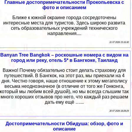
Главные достопримечательности Прокопьевска с
фото и описанием
Ближе к южной окраине города сосредоточены
интересные места для туристов. Здесь широко развита
сеть образовательных учреждений технического
направления....
31 07 2026 15:33:30
Banyan Tree Bangkok – роскошные номера с видом на
город или реку, отель 5* в Бангкоке, Таиланд
Важно! Почему обязательно стоит делать страховку для
путешествий. В Бангкок, на этот раз, мы приехали на 4
дня. Честно говоря, наше отношение к этому мегаполису
весьма неоднозначное (в отличие от того же Гонконга,
который мы любим всей душой), но мы всегда слышим так
много хороших отзывов про него, что каждый раз решаем
дать ему ещё …...
30 07 2026 18:28:29
Достопримечательности Обидуша: обзор, фото и
описание