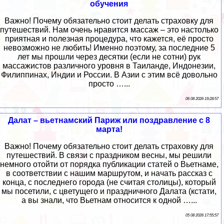
обучения
Важно! Почему обязательно стоит делать страховку для
путешествий. Нам очень нравится массаж – это настолько
приятная и полезная процедура, что кажется, её просто
невозможно не любить! Именно поэтому, за последние 5
лет мы прошли через десятки (если не сотни) рук
массажистов различного уровня в Таиланде, Индонезии,
Филиппинах, Индии и России. В Азии с этим всё довольно
просто …...
06 08 2026 19:28:57
Далат – вьетнамский Париж или поздравление с 8
марта!
Важно! Почему обязательно стоит делать страховку для
путешествий. В связи с праздником весны, мы решили
немного отойти от порядка публикации статей о Вьетнаме,
в соответствии с нашим маршрутом, и начать рассказ с
конца, с последнего города (не считая столицы), который
мы посетили, с цветущего и праздничного Далата (кстати,
а вы знали, что Вьетнам относится к одной …...
05 08 2026 17:55:57