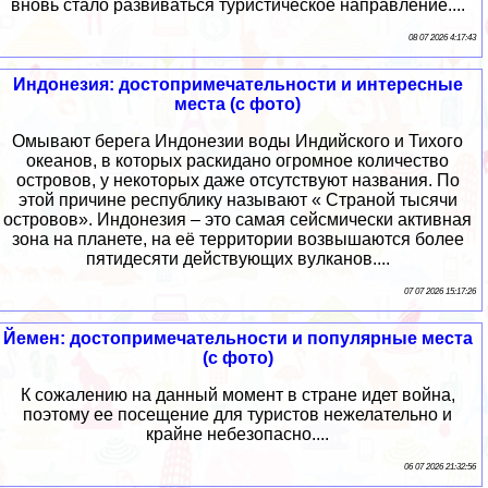
вновь стало развиваться туристическое направление....
08 07 2026 4:17:43
Индонезия: достопримечательности и интересные
места (с фото)
Омывают берега Индонезии воды Индийского и Тихого
океанов, в которых раскидано огромное количество
островов, у некоторых даже отсутствуют названия. По
этой причине республику называют « Страной тысячи
островов». Индонезия – это самая сейсмически активная
зона на планете, на её территории возвышаются более
пятидесяти действующих вулканов....
07 07 2026 15:17:26
Йемен: достопримечательности и популярные места
(с фото)
К сожалению на данный момент в стране идет война,
поэтому ее посещение для туристов нежелательно и
крайне небезопасно....
06 07 2026 21:32:56