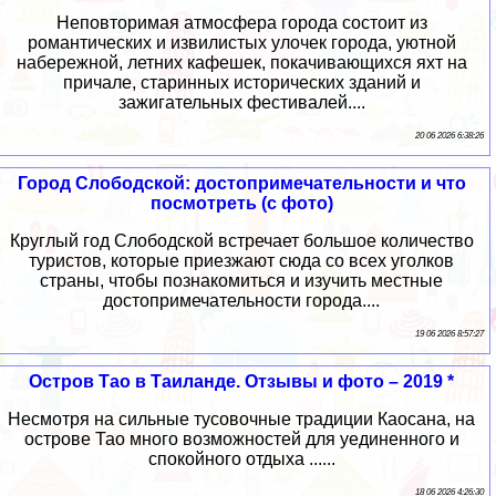
Неповторимая атмосфера города состоит из
романтических и извилистых улочек города, уютной
набережной, летних кафешек, покачивающихся яхт на
причале, старинных исторических зданий и
зажигательных фестивалей....
20 06 2026 6:38:26
Город Слободской: достопримечательности и что
посмотреть (с фото)
Круглый год Слободской встречает большое количество
туристов, которые приезжают сюда со всех уголков
страны, чтобы познакомиться и изучить местные
достопримечательности города....
19 06 2026 8:57:27
Остров Тао в Таиланде. Отзывы и фото – 2019 *
Несмотря на сильные тусовочные традиции Каосана, на
острове Тао много возможностей для уединенного и
спокойного отдыха ......
18 06 2026 4:26:30