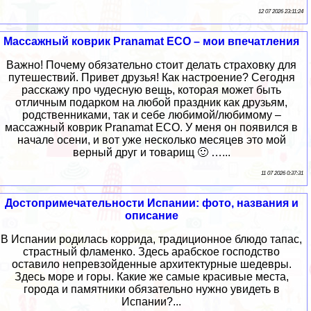
12 07 2026 23:11:24
Массажный коврик Pranamat ECO – мои впечатления
Важно! Почему обязательно стоит делать страховку для
путешествий. Привет друзья! Как настроение? Сегодня
расскажу про чудесную вещь, которая может быть
отличным подарком на любой праздник как друзьям,
родственниками, так и себе любимой/любимому –
массажный коврик Pranamat ECO. У меня он появился в
начале осени, и вот уже несколько месяцев это мой
верный друг и товарищ 🙂 …...
11 07 2026 0:37:31
Достопримечательности Испании: фото, названия и
описание
В Испании родилась коррида, традиционное блюдо тапас,
страстный фламенко. Здесь арабское господство
оставило непревзойденные архитектурные шедевры.
Здесь море и горы. Какие же самые красивые места,
города и памятники обязательно нужно увидеть в
Испании?...