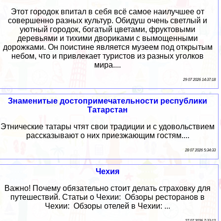
Этот городок впитал в себя всё самое наилучшее от
совершенно разных культур. Обидуш очень светлый и
уютный городок, богатый цветами, фруктовыми
деревьями и тихими двориками с вымощенными
дорожками. Он поистине является музеем под открытым
небом, что и привлекает туристов из разных уголков
мира....
29 07 2026 14:37:18
Знаменитые достопримечательности республики
Татарстан
Этнические татары чтят свои традиции и с удовольствием
рассказывают о них приезжающим гостям....
28 07 2026 5:34:33
Чехия
Важно! Почему обязательно стоит делать страховку для
путешествий. Статьи о Чехии: Обзоры ресторанов в
Чехии: Обзоры отелей в Чехии: ...
27 07 2026 7:33:12