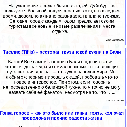
На удивление, среди обычных людей, Дуйсбург не
пользуется большой популярностью, хотя, в последнее
время, довольно активно развивается в плане туризма.
Сегодня город с каждым годом предлагает своим
туристам все новые и новые развлечения и места
отдыха....
28 06 2026 6:40:22
Тифлис (Tiflis) – ресторан грузинской кухни на Бали
Важно! Всё самое главное о Бали в одной статье –
читайте здесь. Одна из немаловажных составляющих
путешествия для нас – это кухни народов мира. Мы
любим экспериментировать с едой, пробовать что-то
новое и интересное. При этом, если говорить
непосредственно о балийской кухне, то я точно не могу
назвать себя её фанатом, несмотря на то, что …...
27 06 2026 20:32:26
Гонка героев – как это было или танки, грязь, колючая
проволока и прочие радости жизни