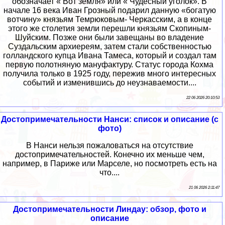
обозначает « Вот земля» или « Чудесный уголок». В
начале 16 века Иван Грозный подарил данную «богатую
вотчину» князьям Темрюковым- Черкасским, а в конце
этого же столетия земли перешли князьям Скопиным-
Шуйским. Позже они были завещаны во владение
Суздальским архиереям, затем стали собственностью
голландского купца Ивана Тамеса, который и создал там
первую полотняную мануфактуру. Статус города Кохма
получила только в 1925 году, пережив много интересных
событий и изменившись до неузнаваемости....
22 06 2026 20:10:53
Достопримечательности Нанси: список и описание (с
фото)
В Нанси нельзя пожаловаться на отсутствие
достопримечательностей. Конечно их меньше чем,
например, в Париже или Марселе, но посмотреть есть на
что....
21 06 2026 2:11:47
Достопримечательности Линдау: обзор, фото и
описание