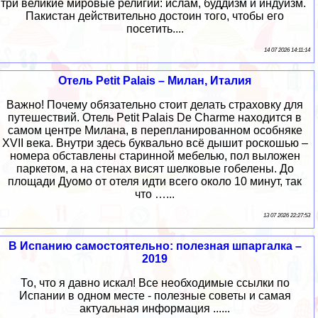
три великие мировые религии: ислам, буддизм и индуизм.
Пакистан действительно достоин того, чтобы его
посетить....
14 07 2026 14:11:14
Отель Petit Palais – Милан, Италия
Важно! Почему обязательно стоит делать страховку для
путешествий. Отель Petit Palais De Charme находится в
самом центре Милана, в перепланированном особняке
XVII века. Внутри здесь буквально всё дышит роскошью –
номера обставлены старинной мебелью, пол выложен
паркетом, а на стенах висят шелковые гобелены. До
площади Дуомо от отеля идти всего около 10 минут, так
что …...
13 07 2026 22:27:53
В Испанию самостоятельно: полезная шпаргалка –
2019
То, что я давно искал! Все необходимые ссылки по
Испании в одном месте - полезные советы и самая
актуальная информация ......