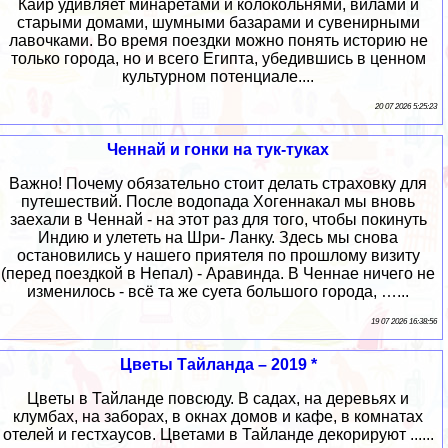
Каир удивляет минаретами и колокольнями, вилами и
старыми домами, шумными базарами и сувенирными
лавочками. Во время поездки можно понять историю не
только города, но и всего Египта, убедившись в ценном
культурном потенциале....
20 07 2026 5:25:23
Ченнай и гонки на тук-туках
Важно! Почему обязательно стоит делать страховку для
путешествий. После водопада Хогеннакал мы вновь
заехали в Ченнай - на этот раз для того, чтобы покинуть
Индию и улететь на Шри- Ланку. Здесь мы снова
остановились у нашего приятеля по прошлому визиту
(перед поездкой в Непал) - Аравинда. В Ченнае ничего не
изменилось - всё та же суета большого города, …...
19 07 2026 16:38:56
Цветы Тайланда – 2019 *
Цветы в Тайланде повсюду. В садах, на деревьях и
клумбах, на заборах, в окнах домов и кафе, в комнатах
отелей и гестхаусов. Цветами в Тайланде декорируют ......