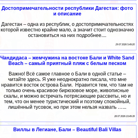
Достопримечательности республики Дагестан: фото
и описание
Дагестан – одна из республик, о достопримечательностях
которой известно крайне мало, а значит стоит однозначно
остановиться на них подробнее....
29 07 2026 5:49:20
Чандидаса – жемчужина на востоке Бали и White Sand
Beach – самый приятный пляж с белым песком
Важно! Всё самое главное о Бали в одной статье –
читайте здесь. Я уже неоднократно писала, что мне
нравится восток острова Бали. Нравится тем, что там не
только очень красивое бирюзовое море, живописные
скалы, и можно встречать потрясающие рассветы, но и
тем, что он менее туристический и поэтому спокойный,
лишённый тусовок, но при этом нельзя назвать …...
28 07 2026 23:49:39
Виллы в Легиане, Бали – Beautiful Bali Villas