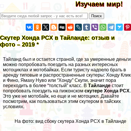
Изучаем мир!
Скутер Хонда PCX в Тайланде: отзыв и
фото – 2019 *
Тайланд был и остается страной, где за умеренные деньги
можно попробовать поездить на разных
интересных
мотоциклах
и мотобайках. Если туристу надоело брать в
аренду типовые и распространенные скутеры: Хонду Клик
и Фино, Ямаху Нуво или “Хонду” Скупи, значит пора
переходить в более “толстый” класс.
В
Тайланде
стоит
попробовать поездить на пижонском
скутере Хонда PCX
.
Это уже не мотобайк, но еще и не мотоцикл. Давайте
посмотрим, как пользоваться этим скутером в тайских
условиях.
На фото: вид сбоку скутера Хонда PCX в Тайланде