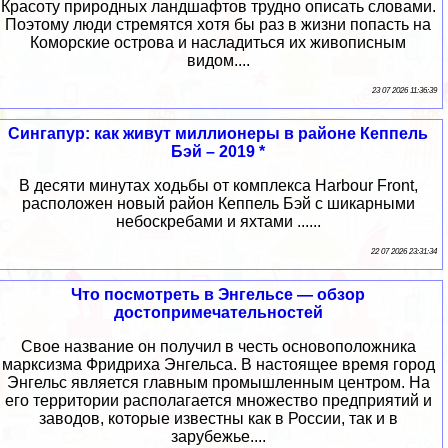
Красоту природных ландшафтов трудно описать словами.
Поэтому люди стремятся хотя бы раз в жизни попасть на
Коморские острова и насладиться их живописным
видом....
23 07 2026 11:36:39
Сингапур: как живут миллионеры в районе Кеппель
Бэй – 2019 *
В десяти минутах ходьбы от комплекса Harbour Front,
расположен новый район Кеппель Бэй с шикарными
небоскребами и яхтами ......
22 07 2026 23:31:34
Что посмотреть в Энгельсе — обзор
достопримечательностей
Свое название он получил в честь основоположника
марксизма Фридриха Энгельса. В настоящее время город
Энгельс является главным промышленным центром. На
его территории располагается множество предприятий и
заводов, которые известны как в России, так и в
зарубежье....