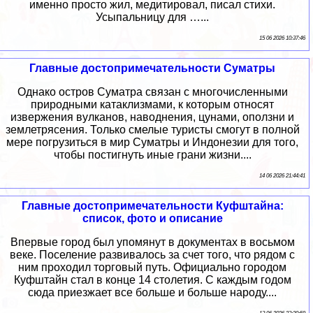
именно просто жил, медитировал, писал стихи.
Усыпальницу для …...
15 06 2026 10:37:46
Главные достопримечательности Суматры
Однако остров Суматра связан с многочисленными
природными катаклизмами, к которым относят
извержения вулканов, наводнения, цунами, оползни и
землетрясения. Только смелые туристы смогут в полной
мере погрузиться в мир Суматры и Индонезии для того,
чтобы постигнуть иные грани жизни....
14 06 2026 21:44:41
Главные достопримечательности Куфштайна:
список, фото и описание
Впервые город был упомянут в документах в восьмом
веке. Поселение развивалось за счет того, что рядом с
ним проходил торговый путь. Официально городом
Куфштайн стал в конце 14 столетия. С каждым годом
сюда приезжает все больше и больше народу....