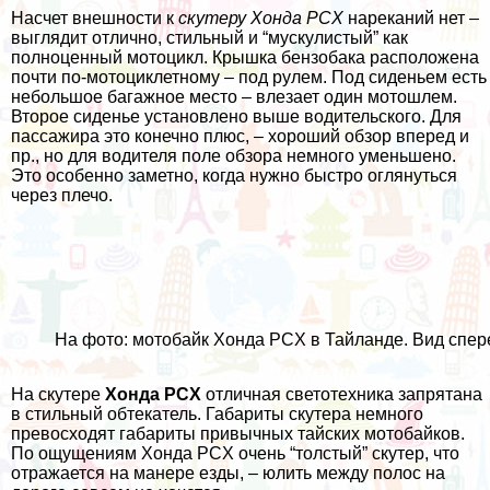
Насчет внешности к
скутеру Хонда PCX
нареканий нет –
выглядит отлично, стильный и “мускулистый” как
полноценный мотоцикл. Крышка бензобака расположена
почти по-мотоциклетному – под рулем. Под сиденьем есть
небольшое багажное место – влезает один
мотошлем
.
Второе сиденье установлено выше водительского. Для
пассажира это конечно плюс, – хороший обзор вперед и
пр., но для водителя поле обзора немного уменьшено.
Это особенно заметно, когда нужно быстро оглянуться
через плечо.
На фото: мотобайк Хонда PCX в Тайланде. Вид спер
На скутере
Хонда PCX
отличная светотехника запрятана
в стильный обтекатель. Габариты скутера немного
превосходят габариты привычных тайских мотобайков.
По ощущениям Хонда PCX очень “толстый” скутер, что
отражается на манере езды, – юлить между полос на