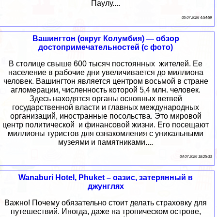
Паулу....
05 07 2026 4:54:59
Вашингтон (округ Колумбия) — обзор
достопримечательностей (с фото)
В столице свыше 600 тысяч постоянных жителей. Ее
население в рабочие дни увеличивается до миллиона
человек. Вашингтон является центром восьмой в стране
агломерации, численность которой 5,4 млн. человек.
Здесь находятся органы основных ветвей
государственной власти и главных международных
организаций, иностранные посольства. Это мировой
центр политической и финансовой жизни. Его посещают
миллионы туристов для ознакомления с уникальными
музеями и памятниками....
04 07 2026 18:25:33
Wanaburi Hotel, Phuket – оазис, затерянный в
джунглях
Важно! Почему обязательно стоит делать страховку для
путешествий. Иногда, даже на тропическом острове,