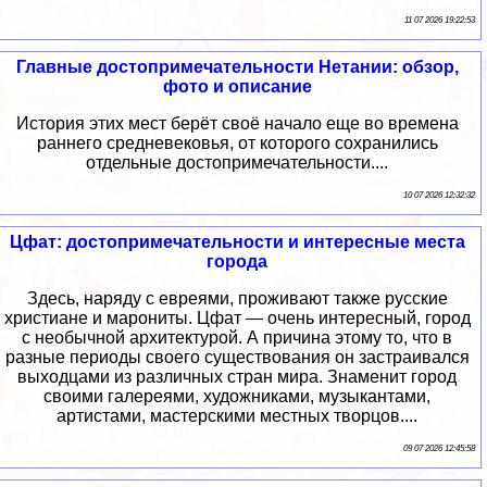
11 07 2026 19:22:53
Главные достопримечательности Нетании: обзор,
фото и описание
История этих мест берёт своё начало еще во времена
раннего средневековья, от которого сохранились
отдельные достопримечательности....
10 07 2026 12:32:32
Цфат: достопримечательности и интересные места
города
Здесь, наряду с евреями, проживают также русские
христиане и марониты. Цфат — очень интересный, город
с необычной архитектурой. А причина этому то, что в
разные периоды своего существования он застраивался
выходцами из различных стран мира. Знаменит город
своими галереями, художниками, музыкантами,
артистами, мастерскими местных творцов....
09 07 2026 12:45:58