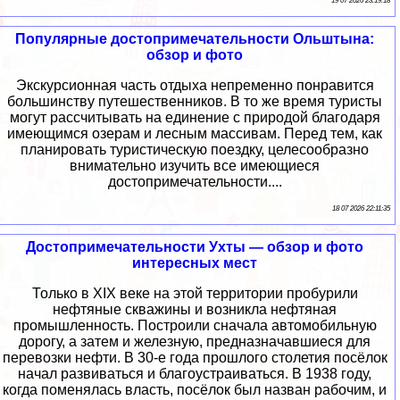
19 07 2026 23:19:18
Популярные достопримечательности Ольштына:
обзор и фото
Экскурсионная часть отдыха непременно понравится
большинству путешественников. В то же время туристы
могут рассчитывать на единение с природой благодаря
имеющимся озерам и лесным массивам. Перед тем, как
планировать туристическую поездку, целесообразно
внимательно изучить все имеющиеся
достопримечательности....
18 07 2026 22:11:35
Достопримечательности Ухты — обзор и фото
интересных мест
Только в XIX веке на этой территории пробурили
нефтяные скважины и возникла нефтяная
промышленность. Построили сначала автомобильную
дорогу, а затем и железную, предназначавшиеся для
перевозки нефти. В 30-е года прошлого столетия посёлок
начал развиваться и благоустраиваться. В 1938 году,
когда поменялась власть, посёлок был назван рабочим, и