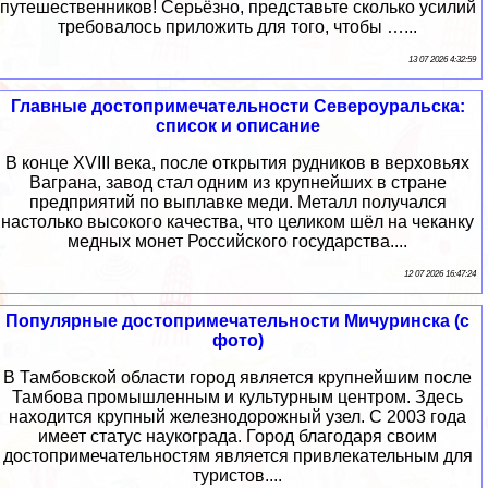
путешественников! Серьёзно, представьте сколько усилий
требовалось приложить для того, чтобы …...
13 07 2026 4:32:59
Главные достопримечательности Североуральска:
список и описание
В конце XVIII века, после открытия рудников в верховьях
Ваграна, завод стал одним из крупнейших в стране
предприятий по выплавке меди. Металл получался
настолько высокого качества, что целиком шёл на чеканку
медных монет Российского государства....
12 07 2026 16:47:24
Популярные достопримечательности Мичуринска (с
фото)
В Тамбовской области город является крупнейшим после
Тамбова промышленным и культурным центром. Здесь
находится крупный железнодорожный узел. С 2003 года
имеет статус наукограда. Город благодаря своим
достопримечательностям является привлекательным для
туристов....