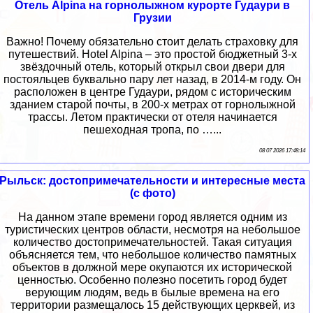
Отель Alpina на горнолыжном курорте Гудаури в
Грузии
Важно! Почему обязательно стоит делать страховку для
путешествий. Hotel Alpina – это простой бюджетный 3-х
звёздочный отель, который открыл свои двери для
постояльцев буквально пару лет назад, в 2014-м году. Он
расположен в центре Гудаури, рядом с историческим
зданием старой почты, в 200-х метрах от горнолыжной
трассы. Летом практически от отеля начинается
пешеходная тропа, по …...
08 07 2026 17:48:14
Рыльск: достопримечательности и интересные места
(с фото)
На данном этапе времени город является одним из
туристических центров области, несмотря на небольшое
количество достопримечательностей. Такая ситуация
объясняется тем, что небольшое количество памятных
объектов в должной мере окупаются их исторической
ценностью. Особенно полезно посетить город будет
верующим людям, ведь в былые времена на его
территории размещалось 15 действующих церквей, из