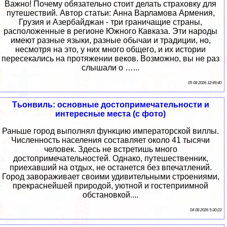
Важно! Почему обязательно стоит делать страховку для
путешествий. Автор статьи: Анна Варламова Армения,
Грузия и Азербайджан - три граничащие страны,
расположенные в регионе Южного Кавказа. Эти народы
имеют разные языки, разные обычаи и традиции, но,
несмотря на это, у них много общего, и их истории
пересекались на протяжении веков. Возможно, вы не раз
слышали о …...
05 08 2026 12:49:40
Тьонвиль: основные достопримечательности и
интересные места (с фото)
Раньше город выполнял функцию императорской виллы.
Численность населения составляет около 41 тысячи
человек. Здесь не встретишь много
достопримечательностей. Однако, путешественник,
приехавший на отдых, не останется без впечатлений.
Город завораживает своими удивительными строениями,
прекраснейшей природой, уютной и гостеприимной
обстановкой....
04 08 2026 5:30:23