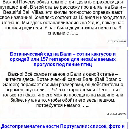
Важно! Почему обязательно стоит делать страховку для
путешествий. В этой статье расскажу про виллы на Бали –
Beautiful Bali Villas, эти виллы полностью оправдывают
свое название! Комплекс состоит из 10 вилл и находится в
Легиане. Мы здесь останавливались на 2 дня, пока у нас
гостили родители. У нас была двухэтажная вилла на 3
спальни с …...
27 07 2026 2:19:51
Ботанический сад на Бали – сотни кактусов и
орхидей или 157 гектаров для незабываемых
прогулок под пение птиц
Важно! Всё самое главное о Бали в одной статье –
читайте здесь. Ботанический сад на Бали (Bali Botanic
Garden) поражает своими размерами, он действительно
огромен, шутка ли – 157,5 гектаров земли. Чего стоит
только тот факт, что его можно посещать на машине или
байке, ну а на то, чтобы обойти его весь пешком,
потребуется немало …...
26 07 2026 21:27:48
Достопримечательности Португалии: список, фото и