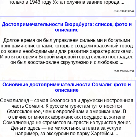
только в 1943 году Ухта получила звание города....
17 07 2026 21:22:48
Достопримечательности Вюрцбурга: список, фото и
описание
Долгое время он был управляем сильными и богатыми
принцами-епископами, которые создали красочный город
со всеми необходимыми для развития характеристиками.
И хотя во время Второй мировой город сильно пострадал,
он был восстановлен скрупулезно и с любовью....
16 07 2026 20:42:50
Основные достопримечательности Сомали: фото и
описание
Сомалиленд – самая безопасная и дружески настроенная
часть Сомали. К русским туристам тут относятся
благосклоннее, чем к европейцам и американцам. В
отличие от многих африканских государств, жители
Сомалиленда не стремятся вытрясти из туристов денег.
Деньги здесь — не милостыня, а плата за услуги,
например, за экскурсии по парку Харгейсы....