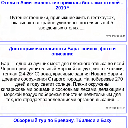
Отели в Азии: маленькие приколы больших отелей –
2019 *
Путешественники, привыкшие жить в гестхаусах,
оказываются крайне удивлены, поселяясь в 4-5
звездочных отелях ......
07 08 2026 18:48:46
Достопримечательности Бара: список, фото и
описание
Бар — одно из лучших мест для пляжного отдыха во всей
Черногории: упоительный морской воздух, чистые пляжи,
теплая (24-26º С) вода, красивые здания Нового Бара и
древние сооружения Старого города. На побережье 270
дней в году светит солнце. Пляжи окружены
кипарисовыми рощами и сосновыми лесами, делающими
морской воздух побережья поистине целительным для
тех, кто страдает заболеваниями органов дыхания....
06 08 2026 13:23:17
Обзорный тур по Еревану, Тбилиси и Баку