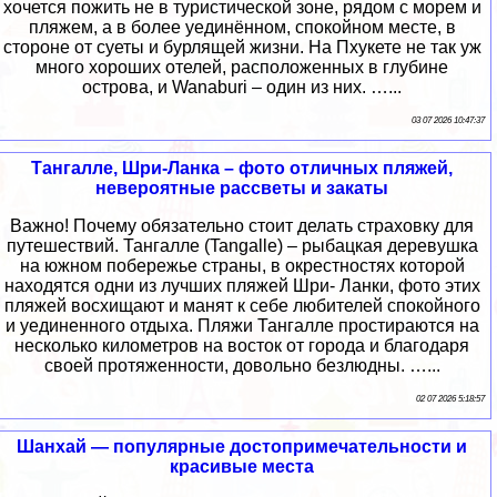
хочется пожить не в туристической зоне, рядом с морем и
пляжем, а в более уединённом, спокойном месте, в
стороне от суеты и бурлящей жизни. На Пхукете не так уж
много хороших отелей, расположенных в глубине
острова, и Wanaburi – один из них. …...
03 07 2026 10:47:37
Тангалле, Шри-Ланка – фото отличных пляжей,
невероятные рассветы и закаты
Важно! Почему обязательно стоит делать страховку для
путешествий. Тангалле (Tangalle) – рыбацкая деревушка
на южном побережье страны, в окрестностях которой
находятся одни из лучших пляжей Шри- Ланки, фото этих
пляжей восхищают и манят к себе любителей спокойного
и уединенного отдыха. Пляжи Тангалле простираются на
несколько километров на восток от города и благодаря
своей протяженности, довольно безлюдны. …...
02 07 2026 5:18:57
Шанхай — популярные достопримечательности и
красивые места