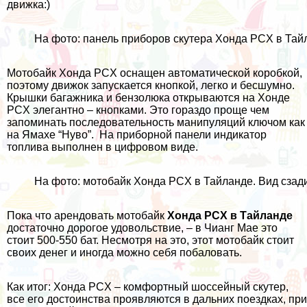
движка:)
На фото: панель приборов скутера Хонда PCX в Тай
Мотобайк Хонда PCX оснащен автоматической коробкой,
поэтому движок запускается кнопкой, легко и бесшумно.
Крышки багажника и бензолюка открываются на Хонде
PCX элегантно – кнопками. Это гораздо проще чем
запоминать последовательность манипуляций ключом как
на Ямахе “Нуво”. На приборной панели индикатор
топлива выполнен в цифровом виде.
На фото: мотобайк Хонда PCX в Тайланде. Вид сзад
Пока что
арендовать мотобайк
Хонда PCX в Тайланде
достаточно дорогое удовольствие, – в
Чианг Мае
это
стоит 500-550 бат. Несмотря на это, этот мотобайк стоит
своих денег и иногда можно себя побаловать.
Как итог: Хонда PCX – комфортный шоссейный скутер,
все его достоинства проявляются в дальних поездках, при