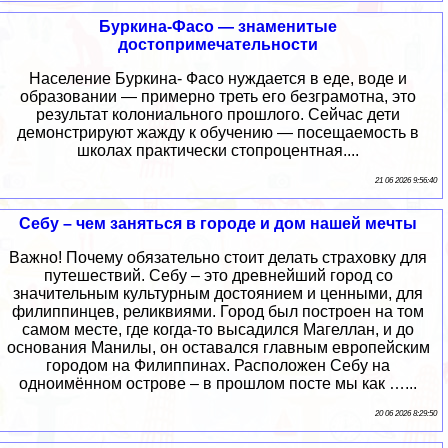
Буркина-Фасо — знаменитые
достопримечательности
Население Буркина- Фасо нуждается в еде, воде и
образовании — примерно треть его безграмотна, это
результат колониального прошлого. Сейчас дети
демонстрируют жажду к обучению — посещаемость в
школах практически стопроцентная....
21 06 2026 9:56:40
Себу – чем заняться в городе и дом нашей мечты
Важно! Почему обязательно стоит делать страховку для
путешествий. Себу – это древнейший город со
значительным культурным достоянием и ценными, для
филиппинцев, реликвиями. Город был построен на том
самом месте, где когда-то высадился Магеллан, и до
основания Манилы, он оставался главным европейским
городом на Филиппинах. Расположен Себу на
одноимённом острове – в прошлом посте мы как …...
20 06 2026 8:29:50