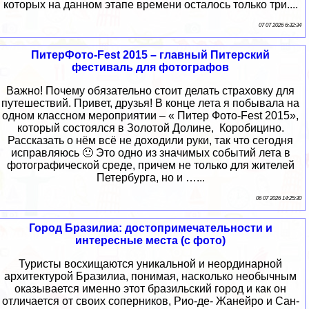
которых на данном этапе времени осталось только три....
07 07 2026 6:32:34
ПитерФото-Fest 2015 – главный Питерский
фестиваль для фотографов
Важно! Почему обязательно стоит делать страховку для
путешествий. Привет, друзья! В конце лета я побывала на
одном классном мероприятии – « Питер Фото-Fest 2015»,
который состоялся в Золотой Долине, Коробицино.
Рассказать о нём всё не доходили руки, так что сегодня
исправляюсь 🙂 Это одно из значимых событий лета в
фотографической среде, причем не только для жителей
Петербурга, но и …...
06 07 2026 14:25:30
Город Бразилиа: достопримечательности и
интересные места (с фото)
Туристы восхищаются уникальной и неординарной
архитектурой Бразилиа, понимая, насколько необычным
оказывается именно этот бразильский город и как он
отличается от своих соперников, Рио-де- Жанейро и Сан-