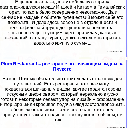
Еще полвека назад в эту небольшую страну,
расположившуюся между Индией и Китаем в Гималайских
горах, попасть было совершенно невозможно. Да и
сейчас не каждый любитель путешествий может себе это
позволить. И дело здесь вовсе не в отдаленности и
географической труднодоступности королевства.
Согласно существующим здесь правилам, каждый
въехавший в страну турист, должен ежедневно тратить
довольно крупную сумму....
25 06 2026 2:17:15
Plum Restaurant – ресторан с потрясающим видом на
Пхукете
Важно! Почему обязательно стоит делать страховку для
путешествий. Есть рестораны, которые могут
похвастаться шикарным видом; другие гордятся своим
искусным шеф-поваром, который нереально вкусно
готовит; некоторые делают упор на дизайн – оформление
интерьера и/или красивая подача блюд заставляет забыть
обо всём остальном. Найти ресторан, в котором
присутствует какой-то один из этих пунктов, в общем, не
так …...