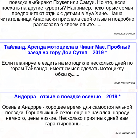
поездки выбирают Пхукет или Самуи. Но что, если
поехать на другие курорты? Например, некоторые семьи
предпочитают отдых с детьми в Хуа Хине. Наша
читательница Анастасия прислала свой отзыв и подробно
рассказала о своем опыте......
01 08 2026 14:40:25
Тайланд. Аренда мотоцикла в Чианг Мае. Пробный
заезд на гору Дои Сутеп – 2019 *
Если планируете ездить на мотоцикле несколько дней по
горам Тайланда, имеет смысл сделать мотоциклу
обкатку......
31 07 2026 18:55:36
Андорра - отзыв о поездке осенью – 2019 *
Осень в Андорре - хорошее время для самостоятельной
поездки. Горнолыжный сезон еще не начался, народу
немного, цены низкие. Несколько приятных дней вам
гарантированы ......
30 07 2026 2:47:26