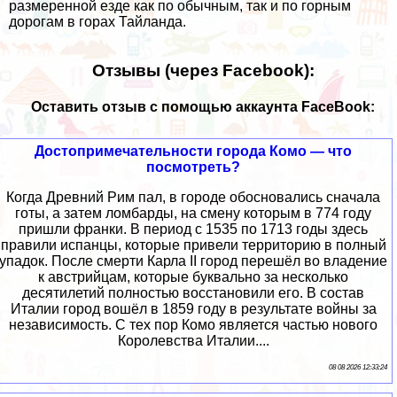
размеренной езде как по обычным, так и по горным
дорогам в
горах Тайланда
.
Отзывы (через Facebook):
Оставить отзыв с помощью аккаунта FaceBook:
Достопримечательности города Комо — что
посмотреть?
Когда Древний Рим пал, в городе обосновались сначала
готы, а затем ломбарды, на смену которым в 774 году
пришли франки. В период с 1535 по 1713 годы здесь
правили испанцы, которые привели территорию в полный
упадок. После смерти Карла II город перешёл во владение
к австрийцам, которые буквально за несколько
десятилетий полностью восстановили его. В состав
Италии город вошёл в 1859 году в результате войны за
независимость. С тех пор Комо является частью нового
Королевства Италии....
08 08 2026 12:33:24