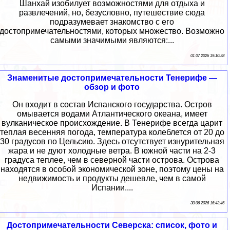
Шанхай изобилует возможностями для отдыха и
развлечений, но, безусловно, путешествие сюда
подразумевает знакомство с его
достопримечательностями, которых множество. Возможно
самыми значимыми являются:...
01 07 2026 19:10:38
Знаменитые достопримечательности Тенерифе —
обзор и фото
Он входит в состав Испанского государства. Остров
омывается водами Атлантического океана, имеет
вулканическое происхождение. В Тенерифе всегда царит
теплая весенняя погода, температура колеблется от 20 до
30 градусов по Цельсию. Здесь отсутствует изнурительная
жара и не дуют холодные ветра. В южной части на 2-3
градуса теплее, чем в северной части острова. Острова
находятся в особой экономической зоне, поэтому цены на
недвижимость и продукты дешевле, чем в самой
Испании....
30 06 2026 16:43:46
Достопримечательности Северска: список, фото и