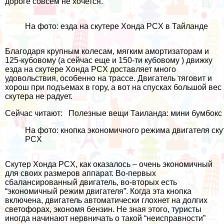
дороге совсем не хочется.
На фото: езда на скутере Хонда PCX в Тайланде
Благодаря крупным колесам, мягким амортизаторам и
125-кубовому (а сейчас еще и 150-ти кубовому ) движку
езда на скутере Хонда PCX доставляет много
удовольствия, особенно на трассе. Двигатель тяговит и
хорош при подъемах в гору, а вот на спусках большой вес
скутера не радует.
Сейчас читают:
Полезные вещи Таиланда: мини бумбокс
На фото: кнопка экономичного режима двигателя ск
PCX
Скутер Хонда PCX, как оказалось – очень экономичный
для своих размеров аппарат. Во-первых
сбалансированный двигатель, во-вторых есть
“экономичный режим двигателя”. Когда эта кнопка
включена, двигатель автоматически глохнет на долгих
светофорах, экономя
бензин
. Не зная этого, туристы
иногда начинают нервничать о такой “неисправности”