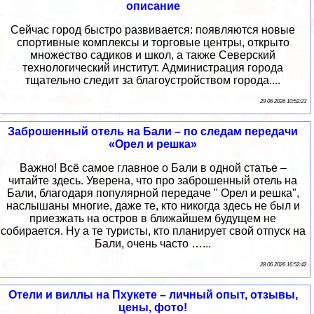
описание
Сейчас город быстро развивается: появляются новые
спортивные комплексы и торговые центры, открыто
множество садиков и школ, а также Северский
технологический институт. Администрация города
тщательно следит за благоустройством города....
29 06 2026 10:52:23
Заброшенный отель на Бали – по следам передачи
«Орел и решка»
Важно! Всё самое главное о Бали в одной статье –
читайте здесь. Уверена, что про заброшенный отель на
Бали, благодаря популярной передаче " Орел и решка",
наслышаны многие, даже те, кто никогда здесь не был и
приезжать на остров в ближайшем будущем не
собирается. Ну а те туристы, кто планирует свой отпуск на
Бали, очень часто …...
28 06 2026 16:52:42
Отели и виллы на Пхукете – личный опыт, отзывы,
цены, фото!