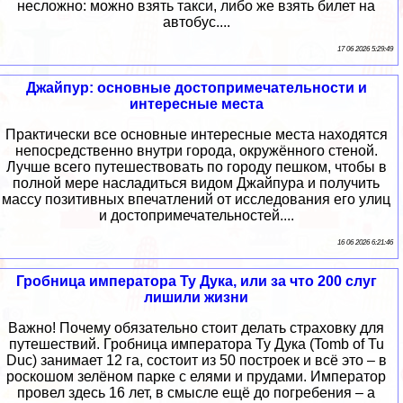
несложно: можно взять такси, либо же взять билет на
автобус....
17 06 2026 5:29:49
Джайпур: основные достопримечательности и
интересные места
Практически все основные интересные места находятся
непосредственно внутри города, окружённого стеной.
Лучше всего путешествовать по городу пешком, чтобы в
полной мере насладиться видом Джайпура и получить
массу позитивных впечатлений от исследования его улиц
и достопримечательностей....
16 06 2026 6:21:46
Гробница императора Ту Дука, или за что 200 слуг
лишили жизни
Важно! Почему обязательно стоит делать страховку для
путешествий. Гробница императора Ту Дука (Tomb of Tu
Duc) занимает 12 га, состоит из 50 построек и всё это – в
роскошом зелёном парке с елями и прудами. Император
провел здесь 16 лет, в смысле ещё до погребения – а