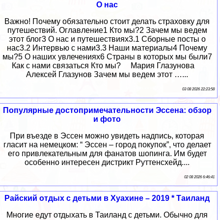
О нас
Важно! Почему обязательно стоит делать страховку для
путешествий. Оглавление1 Кто мы?2 Зачем мы ведем
этот блог3 О нас и путешествиях3.1 Сборные посты о
нас3.2 Интервью с нами3.3 Наши материалы4 Почему
мы?5 О наших увлечениях6 Страны в которых мы были7
Как с нами связаться Кто мы? Мария Глазунова
Алексей Глазунов Зачем мы ведем этот …...
03 08 2026 22:23:58
Популярные достопримечательности Эссена: обзор
и фото
При въезде в Эссен можно увидеть надпись, которая
гласит на немецком: “ Эссен – город покупок”, что делает
его привлекательным для фанатов шопинга. Им будет
особенно интересен дистрикт Руттенсхейд....
02 08 2026 6:46:41
Райский отдых с детьми в Хуахине – 2019 * Таиланд
Многие едут отдыхать в Таиланд с детьми. Обычно для