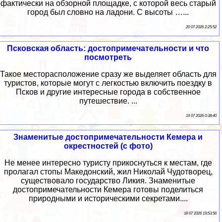
фактически на обзорной площадке, с которой весь старый
город был словно на ладони. С высоты …...
20 07 2026 2:25:52
Псковская область: достопримечательности и что
посмотреть
Такое месторасположение сразу же выделяет область для
туристов, которые могут с легкостью включить поездку в
Псков и другие интересные города в собственное
путешествие. ...
19 07 2026 0:38:40
Знаменитые достопримечательности Кемера и
окрестностей (с фото)
Не менее интересно туристу прикоснуться к местам, где
пролагал стопы Македонский, жил Николай Чудотворец,
существовало государство Ликия. Знаменитые
достопримечательности Кемера готовы поделиться
природными и историческими секретами....
18 07 2026 19:53:56