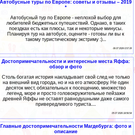
Автобусные туры по Европе: советы и отзывы – 2019
*
Автобусный тур по Европе - неплохой выбор для
любителей бюджетных путешествий. Однако, в таких
поездках есть как плюсы, так и некоторые минусы.
Планируя тур на автобусе, оцените - готовы ли вы к
такому туристическому экстриму :)...
06 07 2026 0:57:39
Достопримечательности и интересные места Яффа:
обзор и фото
Столь богатая история накладывает свой след не только
на внешний вид города, но и на его атмосферу. Не один
десяток мест, обязательных к посещению, множество
легенд, море и просто головокружительные пейзажи
древней Яффы не оставят равнодушными даже самого
привередливого туриста....
05 07 2026 18:56:54
Главные достопримечательности Магдебурга: фото и
описание