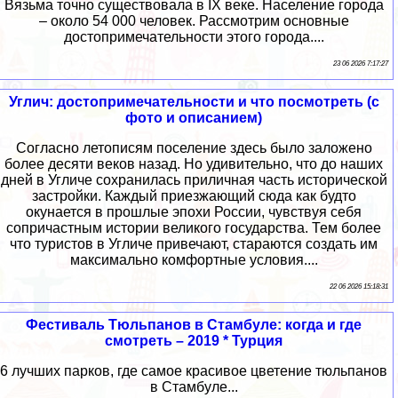
Вязьма точно существовала в IX веке. Население города
– около 54 000 человек. Рассмотрим основные
достопримечательности этого города....
23 06 2026 7:17:27
Углич: достопримечательности и что посмотреть (с
фото и описанием)
Согласно летописям поселение здесь было заложено
более десяти веков назад. Но удивительно, что до наших
дней в Угличе сохранилась приличная часть исторической
застройки. Каждый приезжающий сюда как будто
окунается в прошлые эпохи России, чувствуя себя
сопричастным истории великого государства. Тем более
что туристов в Угличе привечают, стараются создать им
максимально комфортные условия....
22 06 2026 15:18:31
Фестиваль Тюльпанов в Стамбуле: когда и где
смотреть – 2019 * Турция
6 лучших парков, где самое красивое цветение тюльпанов
в Стамбуле...