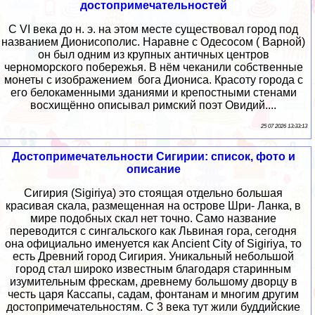
достопримечательностей
С VI века до н. э. на этом месте существовал город под
названием Дионисополис. Наравне с Одесосом ( Варной)
он был одним из крупных античных центров
черноморского побережья. В нём чеканили собственные
монеты с изображением бога Диониса. Красоту города с
его белокаменными зданиями и крепостными стенами
восхищённо описывал римский поэт Овидий....
25 07 2026 13:33:13
Достопримечательности Сигирии: список, фото и
описание
Сигирия (Sigiriya) это стоящая отдельно большая
красивая скала, размещенная на острове Шри- Ланка, в
мире подобных скал нет точно. Само название
переводится с сингальского как Львиная гора, сегодня
она официально именуется как Ancient City of Sigiriya, то
есть Древний город Сигирия. Уникальный небольшой
город стал широко известным благодаря старинным
изумительным фрескам, древнему большому дворцу в
честь царя Кассапы, садам, фонтанам и многим другим
достопримечательностям. С 3 века тут жили буддийские