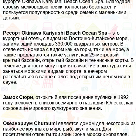
курорте Okinawa Kariyushi Beach Ocean Spa. Благодаря
своему мелководью, пляж полностью безопасен и
пользуется популярностью среди семей с маленькими
детьми.
Ресорт Okinawa Kariyushi Beach Ocean Spa
– это
курортный отель, с видом на Восточно-Китайское море,
занимающий площадь 330.000 квадратных метров. В
отеле есть номера с видом как на горы, так и на море, а
также предлагаются такие услуги, как 25-метровый
крытый бассейн, открытый бассейн и теннисные корты. В
течение дня гости могут принять участие в эко-турах или
заняться морскими видами спорта, а вечером
расслабиться в ванне с алоэ под открытым небом или в
сауне.
Замок Сюри
, открытый для посещения публики в 1992
году, включён в список всемирного наследия Юнеско, как
сокровище мирового культурного значения.
Океанариум Churaumi
является домом для некоторых из
наиболее крупных в мире рыб, акул и мант. Для
посетителей открыты три зоны: зона морских кораллов,