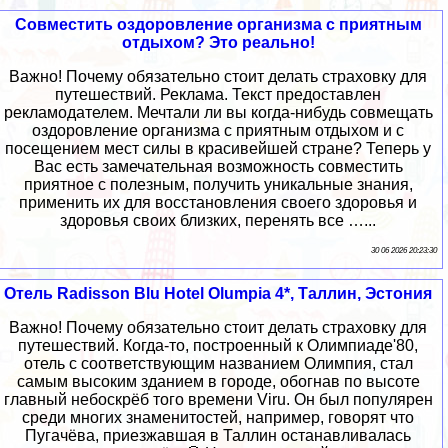
Совместить оздоровление организма с приятным
отдыхом? Это реально!
Важно! Почему обязательно стоит делать страховку для
путешествий. Реклама. Текст предоставлен
рекламодателем. Мечтали ли вы когда-нибудь совмещать
оздоровление организма с приятным отдыхом и с
посещением мест силы в красивейшей стране? Теперь у
Вас есть замечательная возможность совместить
приятное с полезным, получить уникальные знания,
применить их для восстановления своего здоровья и
здоровья своих близких, перенять все …...
30 06 2026 20:23:30
Отель Radisson Blu Hotel Olumpia 4*, Таллин, Эстония
Важно! Почему обязательно стоит делать страховку для
путешествий. Когда-то, построенный к Олимпиаде'80,
отель с соответствующим названием Олимпия, стал
самым высоким зданием в городе, обогнав по высоте
главный небоскрёб того времени Viru. Он был популярен
среди многих знаменитостей, например, говорят что
Пугачёва, приезжавшая в Таллин останавливалась