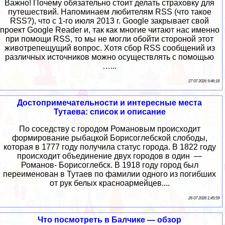
Важно! Почему обязательно стоит делать страховку для
путешествий. Напоминаем любителям RSS (что такое
RSS?), что c 1-го июля 2013 г. Google закрывает свой
проект Google Reader и, так как многие читают нас именно
при помощи RSS, то мы не могли обойти стороной этот
животрепещущий вопрос. Хотя сбор RSS сообщений из
различных источников можно осуществлять с помощью
…...
27 07 2026 9:46:18
Достопримечательности и интересные места
Тутаева: список и описание
По соседству с городом Романовым происходит
формирование рыбацкой Борисоглебской слободы,
которая в 1777 году получила статус города. В 1822 году
происходит объединение двух городов в один —
Романов- Борисоглебск. В 1918 году город был
переименован в Тутаев по фамилии одного из погибших
от рук белых красноармейцев....
26 07 2026 1:45:59
Что посмотреть в Балчике — обзор