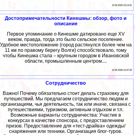
15 06 2026 23:13:41
Достопримечательности Кинешмы: обзор, фото и
описание
Первое упоминание о Кинешме датировано еще XV
веком, правда, тогда это было сельское поселение.
Удобное местоположение (город растянулся более чем на
11 км по правому берегу Волги) способствовало, тому
чтобы Кинешма стала – крупным городом в Ивановской
области, промышленным центром....
14 06 2026 12:47:39
Сотрудничество
Важно! Почему обязательно стоит делать страховку для
путешествий. Мы предлагаем сотрудничество людям и
организациям, чья деятельность, так или иначе, связана с
путешествиями, туризмом, активным отдыхом и т.п.
Возможные варианты сотрудничества: Участие в
конкурсах в качестве спонсора, с предоставлением
призов. Предоставление для «тест-драйва» одежды/
снаряжения или техники. Организация блог-туров.