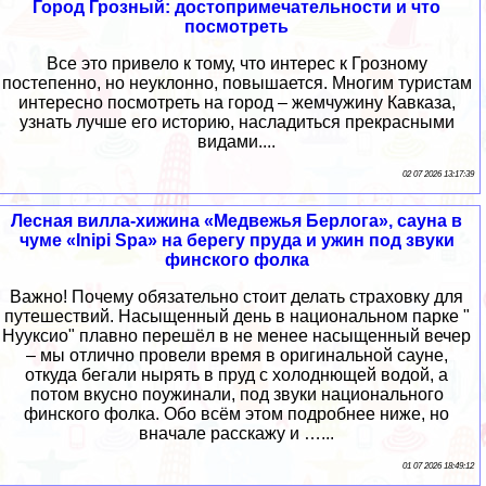
Город Грозный: достопримечательности и что
посмотреть
Все это привело к тому, что интерес к Грозному
постепенно, но неуклонно, повышается. Многим туристам
интересно посмотреть на город – жемчужину Кавказа,
узнать лучше его историю, насладиться прекрасными
видами....
02 07 2026 13:17:39
Лесная вилла-хижина «Медвежья Берлога», сауна в
чуме «Inipi Spa» на берегу пруда и ужин под звуки
финского фолка
Важно! Почему обязательно стоит делать страховку для
путешествий. Насыщенный день в национальном парке "
Нууксио" плавно перешёл в не менее насыщенный вечер
– мы отлично провели время в оригинальной сауне,
откуда бегали нырять в пруд с холоднющей водой, а
потом вкусно поужинали, под звуки национального
финского фолка. Обо всём этом подробнее ниже, но
вначале расскажу и …...
01 07 2026 18:49:12