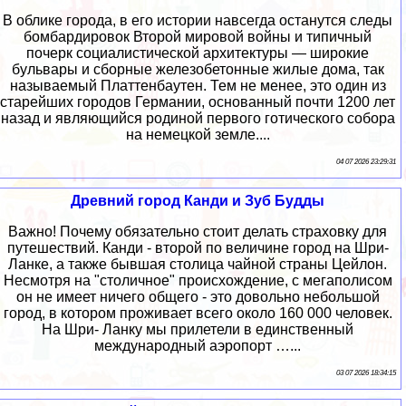
В облике города, в его истории навсегда останутся следы
бомбардировок Второй мировой войны и типичный
почерк социалистической архитектуры — широкие
бульвары и сборные железобетонные жилые дома, так
называемый Платтенбаутен. Тем не менее, это один из
старейших городов Германии, основанный почти 1200 лет
назад и являющийся родиной первого готического собора
на немецкой земле....
04 07 2026 23:29:31
Древний город Канди и Зуб Будды
Важно! Почему обязательно стоит делать страховку для
путешествий. Канди - второй по величине город на Шри-
Ланке, а также бывшая столица чайной страны Цейлон.
Несмотря на "столичное" происхождение, с мегаполисом
он не имеет ничего общего - это довольно небольшой
город, в котором проживает всего около 160 000 человек.
На Шри- Ланку мы прилетели в единственный
международный аэропорт …...
03 07 2026 18:34:15