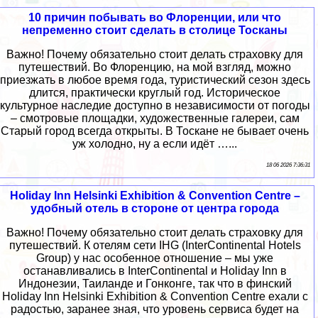
10 причин побывать во Флоренции, или что
непременно стоит сделать в столице Тосканы
Важно! Почему обязательно стоит делать страховку для
путешествий. Во Флоренцию, на мой взгляд, можно
приезжать в любое время года, туристический сезон здесь
длится, практически круглый год. Историческое
культурное наследие доступно в независимости от погоды
– смотровые площадки, художественные галереи, сам
Старый город всегда открыты. В Тоскане не бывает очень
уж холодно, ну а если идёт …...
18 06 2026 7:36:31
Holiday Inn Helsinki Exhibition & Convention Centre –
удобный отель в стороне от центра города
Важно! Почему обязательно стоит делать страховку для
путешествий. К отелям сети IHG (InterContinental Hotels
Group) у нас особенное отношение – мы уже
останавливались в InterContinental и Holiday Inn в
Индонезии, Таиланде и Гонконге, так что в финский
Holiday Inn Helsinki Exhibition & Convention Centre ехали с
радостью, заранее зная, что уровень сервиса будет на