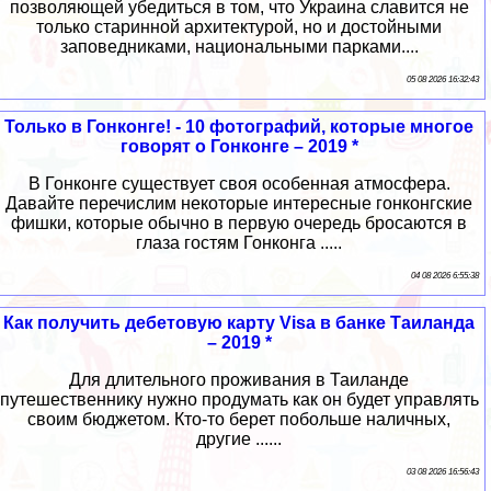
позволяющей убедиться в том, что Украина славится не
только старинной архитектурой, но и достойными
заповедниками, национальными парками....
05 08 2026 16:32:43
Только в Гонконге! - 10 фотографий, которые многое
говорят о Гонконге – 2019 *
В Гонконге существует своя особенная атмосфера.
Давайте перечислим некоторые интересные гонконгские
фишки, которые обычно в первую очередь бросаются в
глаза гостям Гонконга .....
04 08 2026 6:55:38
Как получить дебетовую карту Visa в банке Таиланда
– 2019 *
Для длительного проживания в Таиланде
путешественнику нужно продумать как он будет управлять
своим бюджетом. Кто-то берет побольше наличных,
другие ......
03 08 2026 16:56:43