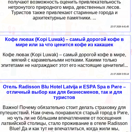
получают возможность оценить привлекательность
нетронутого природного мира, девственных лесов.
Туристов также привлекают старинные города и
архитектурные памятники. ...
22 07 2026 4:41:45
Кофе лювак (Kopi Luwak) – самый дорогой кофе в
мире или за что ценится кофе из какашек
Кофе лювак (Kopi Luwak) – самый дорогой кофе в мире,
мягкий с карамельными нотками. Какими только
эпитетами не награждают этот его настоящие ценители!...
21 07 2026 5:55:14
Отель Radisson Blu Hotel Latvija и ESPA Spa в Риге –
отличный выбор как для бизнесменов, так и для
туристов
Важно! Почему обязательно стоит делать страховку для
путешествий. Нам очень понравился старый город в Риге,
но чуть ли не бóльшим впечатлением от посещения
латвийской столицы, стало проживание в отеле Radisson
Blue! Да и как тут не впечатлиться, когда жили мы,