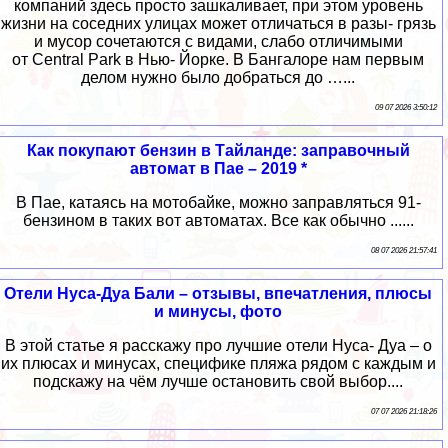
компаний здесь просто зашкаливает, при этом уровень
жизни на соседних улицах может отличаться в разы- грязь
и мусор сочетаются с видами, слабо отличимыми
от Central Park в Нью- Йорке. В Бангалоре нам первым
делом нужно было добраться до …...
09 07 2026 3:50:12
Как покупают бензин в Тайланде: заправочный
автомат в Пае – 2019 *
В Пае, катаясь на мотобайке, можно заправляться 91-
бензином в таких вот автоматах. Все как обычно ......
08 07 2026 21:57:41
Отели Нуса-Дуа Бали – отзывы, впечатления, плюсы
и минусы, фото
В этой статье я расскажу про лучшие отели Нуса- Дуа – о
их плюсах и минусах, специфике пляжа рядом с каждым и
подскажу на чём лучше остановить свой выбор....
07 07 2026 21:18:26