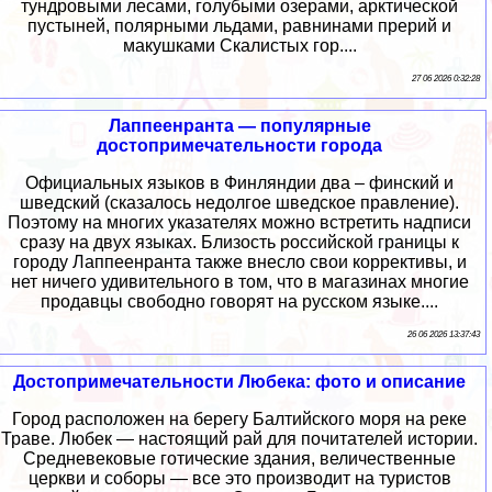
тундровыми лесами, голубыми озерами, арктической
пустыней, полярными льдами, равнинами прерий и
макушками Скалистых гор....
27 06 2026 0:32:28
Лаппеенранта — популярные
достопримечательности города
Официальных языков в Финляндии два – финский и
шведский (сказалось недолгое шведское правление).
Поэтому на многих указателях можно встретить надписи
сразу на двух языках. Близость российской границы к
городу Лаппеенранта также внесло свои коррективы, и
нет ничего удивительного в том, что в магазинах многие
продавцы свободно говорят на русском языке....
26 06 2026 13:37:43
Достопримечательности Любека: фото и описание
Город расположен на берегу Балтийского моря на реке
Траве. Любек — настоящий рай для почитателей истории.
Средневековые готические здания, величественные
церкви и соборы — все это производит на туристов