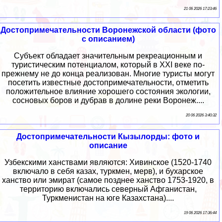
21 06 2026 17:23:46
Достопримечательности Воронежской области (фото
с описанием)
Субъект обладает значительным рекреационным и
туристическим потенциалом, который в XXI веке по-
прежнему не до конца реализован. Многие туристы могут
посетить известные достопримечательности, отметить
положительное влияние хорошего состояния экологии,
сосновых боров и дубрав в долине реки Воронеж....
20 06 2026 3:40:32
Достопримечательности Кызылорды: фото и
описание
Узбекскими ханствами являются: Хивинское (1520-1740
включало в себя казах, туркмен, мерв), и бухарское
ханство или эмират (самое позднее ханство 1753-1920, в
территорию включались северный Афганистан,
Туркменистан на юге Казахстана)....
19 06 2026 17:36:44