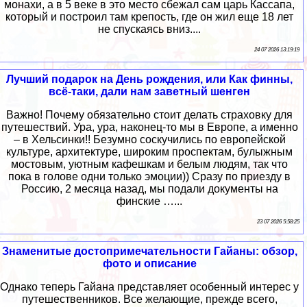
монахи, а в 5 веке в это место сбежал сам царь Кассапа,
который и построил там крепость, где он жил еще 18 лет
не спускаясь вниз....
24 07 2026 13:19:19
Лучший подарок на День рождения, или Как финны,
всё-таки, дали нам заветный шенген
Важно! Почему обязательно стоит делать страховку для
путешествий. Ура, ура, наконец-то мы в Европе, а именно
– в Хельсинки!! Безумно соскучились по европейской
культуре, архитектуре, широким проспектам, булыжным
мостовым, уютным кафешкам и белым людям, так что
пока в голове одни только эмоции)) Сразу по приезду в
Россию, 2 месяца назад, мы подали документы на
финские …...
23 07 2026 5:58:25
Знаменитые достопримечательности Гайаны: обзор,
фото и описание
Однако теперь Гайана представляет особенный интерес у
путешественников. Все желающие, прежде всего,