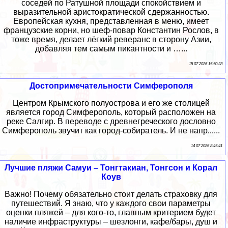
соседей по Ратушной площади спокойствием и
выразительной аристократической сдержанностью.
Европейская кухня, представленная в меню, имеет
французские корни, но шеф-повар Константин Рослов, в
тоже время, делает лёгкий реверанс в сторону Азии,
добавляя тем самым пикантности и …...
15 07 2026 15:50:28
Достопримечательности Симферополя
Центром Крымского полуострова и его же столицей
является город Симферополь, который расположен на
реке Салгир. В переводе с древнегреческого дословно
Симферополь звучит как город-собиратель. И не напр......
14 07 2026 8:45:41
Лучшие пляжи Самуи – Тонгтакиан, Тонгсон и Корал
Коув
Важно! Почему обязательно стоит делать страховку для
путешествий. Я знаю, что у каждого свои параметры
оценки пляжей – для кого-то, главным критерием будет
наличие инфраструктуры – шезлонги, кафе/бары, душ и