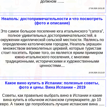
должном …...
17 06 2026 19:51:35
Неаполь: достопримечательности и что посмотреть
(фото и описание)
Это самое большое поселение юга итальянского “сапога”,
полное удивительных достопримечательностей, в
окружении идиллической сельской местности. Являясь по
определению католическим городом, Неаполь украшен
множеством великолепных церквей, которые туристам
стоит посетить. Кроме того, он является ярким примером
южно-итальянского поселения, с многими
традиционными, историческими и художественными
ценностями....
16 06 2026 15:13:19
Какое вино купить в Испании: полезные советы,
фото и цены. Вина Испании – 2019
Советы, как правильно выбрать вино в Испании и какие
вина купить в обычном испанском супермаркете, до 10
евро. А также где попробовать лучшие испанские вина ......