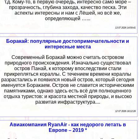
т.д. Кому-то, в первую очередь, интересно само море –
прозрачность, глубина захода, качество песка. Эти
аспекты интересны и нам с Лёшей, но всё же,
определяющей …...
13 07 2026 14:59:41
Боракай: популярные достопримечательности и
интересные места
Современный Боракай можно считать островом
природного происхождения. Изначально существовал
остров Панай, к которому впоследствии стали
прикрепляться кораллы. С течением времени кораллы
разрастались и появился новый остров, который сегодня
именуется Боракаем. Остров не славится историческими
памятниками, однако здесь есть всё для полноценного
отдыха туристов: и красота местной природы, и высоко
развитая инфраструктура....
12 07 2026 18:12:28
Авиакомпания RyanAir - как недорого летать в
Европе – 2019 *