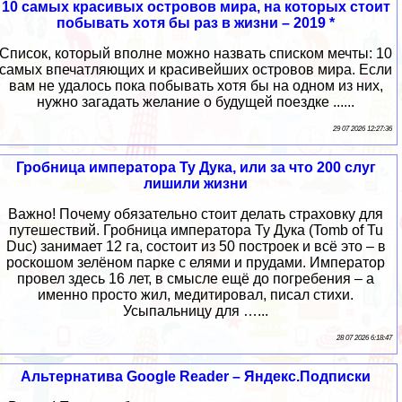
10 самых красивых островов мира, на которых стоит
побывать хотя бы раз в жизни – 2019 *
Список, который вполне можно назвать списком мечты: 10
самых впечатляющих и красивейших островов мира. Если
вам не удалось пока побывать хотя бы на одном из них,
нужно загадать желание о будущей поездке ......
29 07 2026 12:27:36
Гробница императора Ту Дука, или за что 200 слуг
лишили жизни
Важно! Почему обязательно стоит делать страховку для
путешествий. Гробница императора Ту Дука (Tomb of Tu
Duc) занимает 12 га, состоит из 50 построек и всё это – в
роскошом зелёном парке с елями и прудами. Император
провел здесь 16 лет, в смысле ещё до погребения – а
именно просто жил, медитировал, писал стихи.
Усыпальницу для …...
28 07 2026 6:18:47
Альтернатива Google Reader – Яндекс.Подписки