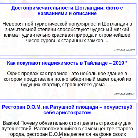
Достопримечательности Шотландии: фото с
названиями и описание
Невероятной туристической популярности Шотландии в
значительной степени способствуют чудесный мягкий
климат, удивительно красивая природа и огромнейшее
число суровых старинных замков....
17 07 2026 22:38:46
Как покупают недвижимость в Тайланде – 2019 *
Офис продаж как правило - это небольшое здание в
котором представлен полногабаритный макет одной из
будущих квартир, строящегося дома ......
16 07 2026 19:56:37
Ресторан D.O.M. на Ратушной площади – почувствуй
себя аристократом
Важно! Почему обязательно стоит делать страховку для
путешествий. Расположившийся в самом центре старого
города, ресторан D.O.M выделяется на фоне своих