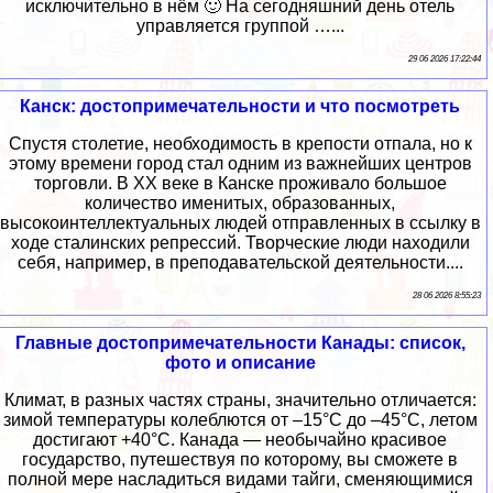
исключительно в нём 🙂 На сегодняшний день отель
управляется группой …...
29 06 2026 17:22:44
Канск: достопримечательности и что посмотреть
Спустя столетие, необходимость в крепости отпала, но к
этому времени город стал одним из важнейших центров
торговли. В XX веке в Канске проживало большое
количество именитых, образованных,
высокоинтеллектуальных людей отправленных в ссылку в
ходе сталинских репрессий. Творческие люди находили
себя, например, в преподавательской деятельности....
28 06 2026 8:55:23
Главные достопримечательности Канады: список,
фото и описание
Климат, в разных частях страны, значительно отличается:
зимой температуры колеблются от –15°C до –45°C, летом
достигают +40°C. Канада — необычайно красивое
государство, путешествуя по которому, вы сможете в
полной мере насладиться видами тайги, сменяющимися