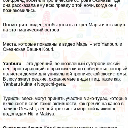
бойфренд посетили тропические острова Окинавы, где
она рассказала ему всю правду о той ночи, когда они
познакомились.
Посмотрите видео, чтобы узнать секрет Мары и взглянуть
на этот магический остров
Места, которые показаны в видео Мары – это Yanburu и
Океанская Башня Kouri.
Yanburu
– это древний, вечнозелёный субтропический
лес, простирающийся практически до побережья, который
является домом для уникальной тропической экосистемы.
В лесу живут редкие, охраняемые виды птиц, такие как
Yanbaru kuina и Noguchi-gera.
Туристы здесь могут принять участие в эко-турах, которые
включают в себя такие активности, как гребля на каноэ в
заливе Gesashi, лесной треккинг и морской каякинг к
водопадам Hiji и Makiya.