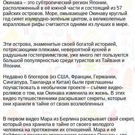
Окинава – это субтропический регион Японии,
расположенный в её южной части и состоящий из 57
райских островов. Море, омывающее Окинаву круглый
год сияет изумрудно-зелёным цветом, а великолепные
коралловые рифы считаются одними из лучших в мире.
Эти острова, знаменитые своей богатой историей,
потрясающими пляжами, невероятной кухней и
радушным гостеприимством, уже много лет пользуются
большой популярностью среди туристов из Тайваня и
Японии.
Недавно 6 блогеров (из США, Франции, Германии,
Сингапура, Таиланда и Китая) были приглашены
поучаствовать в необычном проекте – съёмке видео-
роликов о том, как Окинава изменила их жизнь. В этих
видео путешественники раскрывают секреты, которые
они хранили в тайне от своих возлюбленных
В первом видео Мара из Берлина раскрывает свой секрет,
который она хранила в тайне от своего молодого
человека на протяжении их отношений. Мара и её