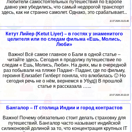
Любители самостоятельных путешествий по Европе
давно уже убедились, что самый недорогой транспорт
здесь, как ни странно самолет. Однако, это срабатывает...
11 07 2026 23:21:46
Кетут Лийер (Ketut Liyer) – в гостях у знаменитого
целителя или по следам фильма «Ешь, Молись,
Люби»
Важно! Всё самое главное о Бали в одной статье –
читайте здесь. Сегодня я продолжу путешествие по
следам « Ешь, Молись, Люби». На днях, мы в очередной
раз побывали на пляже Паданг- Паданг, где по фильму,
героиня Елизабет Гилберт поняла, что влюбилась 🙂 Но
сегодня речь не о нём, вернемся в Убуд)) В прошлой
статье я рассказала …...
10 07 2026 20:33:19
Бангалор – IT столица Индии и город контрастов
Важно! Почему обязательно стоит делать страховку для
путешествий. Бангалор часто называют индийской
силиконовой долиной за то, что концентрация крупных IT