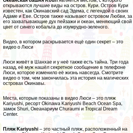
Океанская башня Kouri
является местом, с которого
открываются лучшие виды на остров. Кури. Остров Кури
известен, как Окинавский сад Эдема, с легендой о своих
Адаме и Еве. Остров также называют островом Любви, за
его захватывающие дух пейзажи и океан, меняющий свой
цвет от синего кобальта до изумрудно-зеленого.
Видео, в котором раскрывается ещё один секрет – это
видео о Люси
Люси живёт в Шанхае и у неё также есть тайна. Три года
назад, её муж нашёл секретное сообщение в телефоне
Люси, которое изменило её жизнь навсегда. Смотрите
видео о том, чем закончилась эта история на магических
островах Окинавы.
Места, которые показаны в видео Люси – это пляж
Kariyushi, ресорт Okinawa Kariyushi Beach Ocean Spa,
замок Shuri, Океанариум Churaumi и Tropical Dream
Center.
Пляж Kariyushi
– это частный пляж, расположенный на