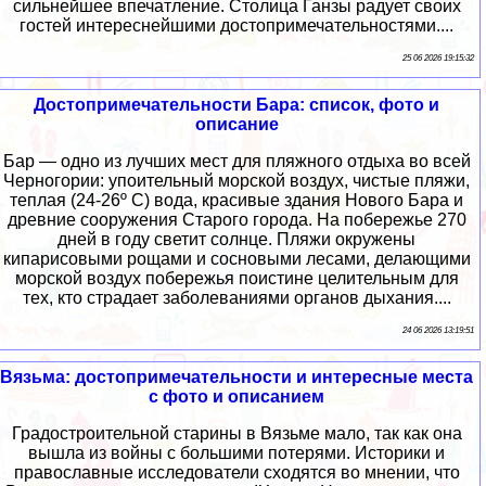
сильнейшее впечатление. Столица Ганзы радует своих
гостей интереснейшими достопримечательностями....
25 06 2026 19:15:32
Достопримечательности Бара: список, фото и
описание
Бар — одно из лучших мест для пляжного отдыха во всей
Черногории: упоительный морской воздух, чистые пляжи,
теплая (24-26º С) вода, красивые здания Нового Бара и
древние сооружения Старого города. На побережье 270
дней в году светит солнце. Пляжи окружены
кипарисовыми рощами и сосновыми лесами, делающими
морской воздух побережья поистине целительным для
тех, кто страдает заболеваниями органов дыхания....
24 06 2026 13:19:51
Вязьма: достопримечательности и интересные места
с фото и описанием
Градостроительной старины в Вязьме мало, так как она
вышла из войны с большими потерями. Историки и
православные исследователи сходятся во мнении, что