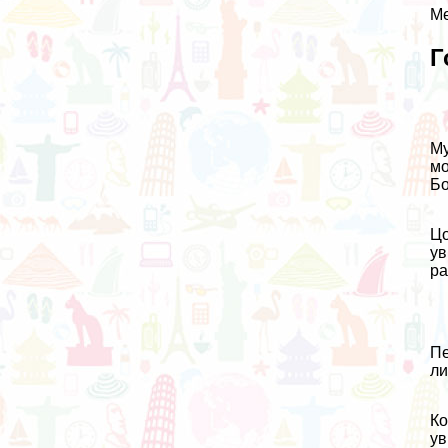
Ме
Г
Му
мо
Бо
Цо
ув
ра
Пе
ли
Ко
ув