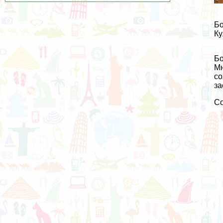
Бо
Ку
Бо
Мн
со
за
С