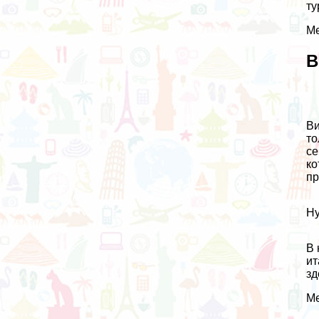
ту
Ме
В
Ви
то
се
ко
пр
Ну
В 
ит
зд
Ме