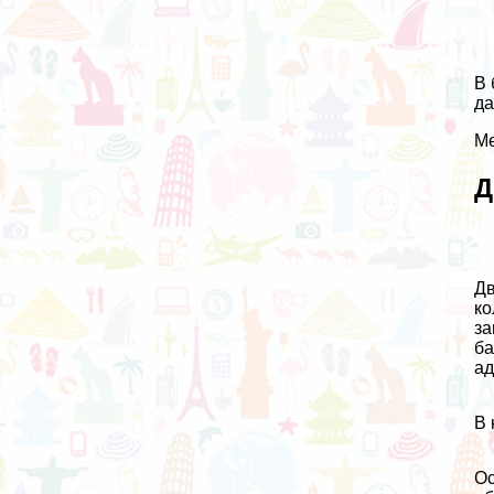
В 
да
Ме
Д
Дв
ко
за
ба
ад
В 
Ос