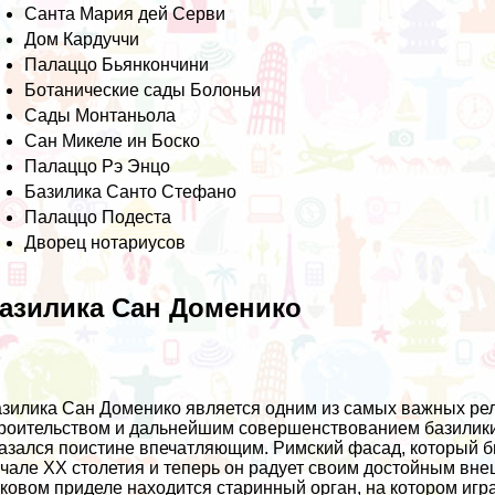
Санта Мария дей Серви
Дом Кардуччи
Палаццо Бьянкончини
Ботанические сады Болоньи
Сады Монтаньола
Сан Микеле ин Боско
Палаццо Рэ Энцо
Базилика Санто Стефано
Палаццо Подеста
Дворец нотариусов
азилика Сан Доменико
зилика Сан Доменико является одним из самых важных рел
роительством и дальнейшим совершенствованием базилики 
азался поистине впечатляющим. Римский фасад, который бы
чале XX столетия и теперь он радует своим достойным вне
ковом приделе находится старинный орган, на котором иг