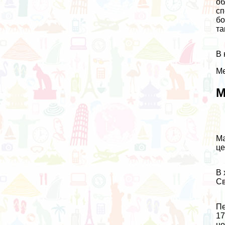
об
сп
бо
та
В 
Ме
М
Ма
це
В 
Св
Пе
17
но