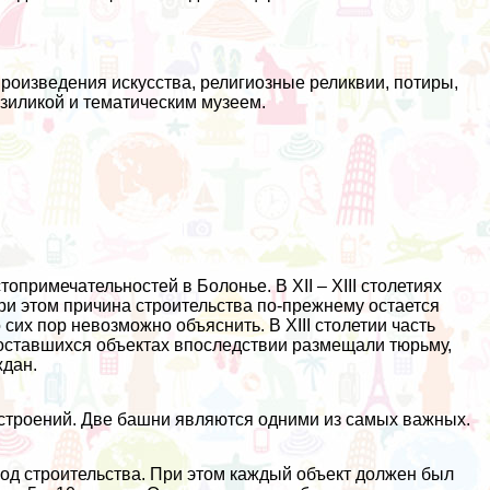
произведения искусства, религиозные реликвии, потиры,
зиликой и тематическим музеем.
опримечательностей в Болонье. В XII – XIII столетиях
ри этом причина строительства по-прежнему остается
сих пор невозможно объяснить. В XIII столетии часть
 оставшихся объектах впоследствии размещали тюрьму,
ждан.
 строений. Две башни являются одними из самых важных.
д строительства. При этом каждый объект должен был