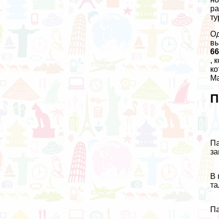
ра
ту
Од
вы
66
, 
ко
Ма
П
Па
за
В 
та
Па