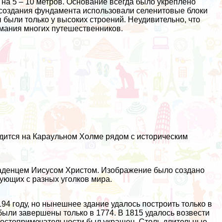
 на 5 – 10 метров. Основание всегда было укреплено
 создания фундамента использовали селенитовые блоки
ы были только у высоких строений. Неудивительно, что
мания многих путешественников.
одится на Караульном Холме рядом с историческим
аденцем Иисусом Христом. Изображение было создано
ующих с разных уголков мира.
4 году, но нынешнее здание удалось построить только в
были завершены только в 1774. В 1815 удалось возвести
 достопримечательности был украшен. Столь длительные