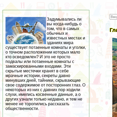
Задумывались ли
вы когда-нибудь о
том, что в самых
Гл
обычных и
известных местах и
зданиях мира
существует потаенные комнаты и уголки,
о точном расположении которых мало
кто осведомлен? И это не просто
подвалы или потаенные комнаты с
замаскированными входами. Эти
скрытые местечки хранят в себе
мрачные истории, секреты давно
минувших дней, тайники, скрывающие
свое содержимое от посторонних глаз. О
некоторых из них с давних пор ходили
слухи, имелись косвенные данные, а о
других узнали только недавно, и тем не
менее не торопились рассказать
общественности.