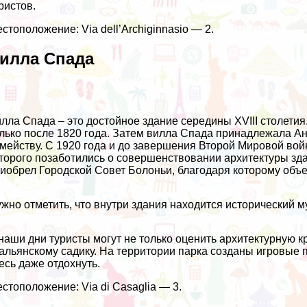
ристов.
стоположение: Via dell’Archiginnasio — 2.
илла Спада
лла Спада – это достойное здание середины XVIII столети
лько после 1820 года. Затем вилла Спада принадлежала А
мейству. С 1920 года и до завершения Второй Мировой во
торого позаботились о совершенствовании архитектуры зда
иобрел Городской Совет Болоньи, благодаря которому объ
жно отметить, что внутри здания находится исторический м
наши дни туристы могут не только оценить архитектурную кр
альянскому садику. На территории парка созданы игровые п
есь даже отдохнуть.
стоположение: Via di Casaglia — 3.