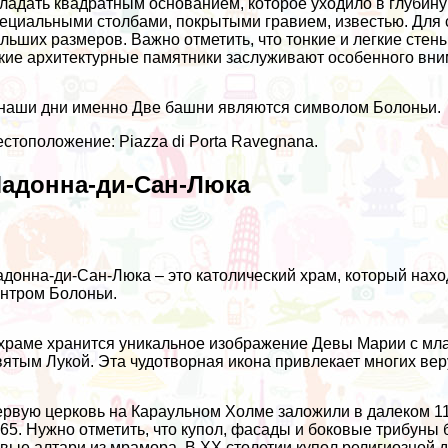
ладать квадратным основанием, которое уходило в глубину
ециальными столбами, покрытыми гравием, известью. Для
льших размеров. Важно отметить, что тонкие и легкие стен
кие архитектурные памятники заслуживают особенного вни
наши дни именно Две башни являются символом Болоньи.
стоположение: Piazza di Porta Ravegnana.
адонна-ди-Сан-Люка
донна-ди-Сан-Люка – это католический храм, который нах
нтром Болоньи.
храме хранится уникальное изображение Девы Марии с мл
ятым Лукой. Эта чудотворная икона привлекает многих вер
рвую церковь на Караульном Холме заложили в далеком 119
65. Нужно отметить, что купол, фасады и боковые трибуны 
вые алтари из мрамора. В XX столетии купол религиозной