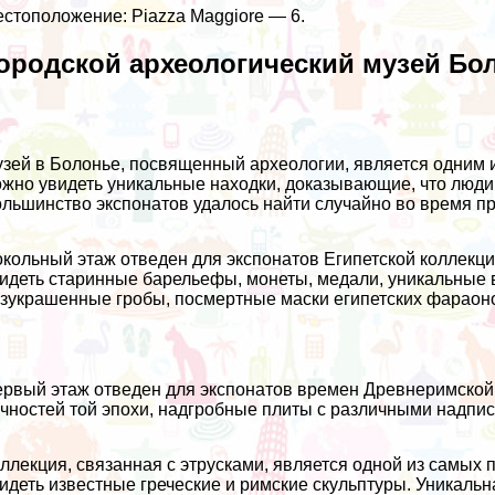
стоположение: Piazza Maggiore — 6.
ородской археологический музей Бо
зей в Болонье, посвященный археологии, является одним 
жно увидеть уникальные находки, доказывающие, что люди
льшинство экспонатов удалось найти случайно во время пр
кольный этаж отведен для экспонатов Египетской коллекци
идеть старинные барельефы, монеты, медали, уникальные в
зукрашенные гробы, посмертные маски египетских фараон
рвый этаж отведен для экспонатов времен Древнеримской
чностей той эпохи, надгробные плиты с различными надпи
ллекция, связанная с этрусками, является одной из самых
идеть известные греческие и римские скульптуры. Уникальн