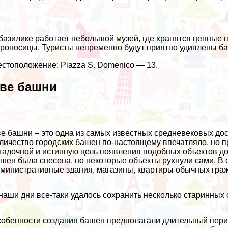
базилике работает небольшой музей, где хранятся ценные 
роносицы. Туристы непременно будут приятно удивлены ба
стоположение: Piazza S. Domenico — 13.
ве башни
е башни – это одна из самых известных средневековых дост
личество городских башен по-настоящему впечатляло, но п
гадочной и истинную цель появления подобных объектов до 
шен была снесена, но некоторые объекты рухнули сами. В
министративные здания, магазины, квартиры обычных гра
наши дни все-таки удалось сохранить несколько старинных
обенности создания башен предполагали длительный перио