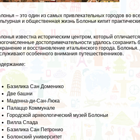
лонья – это один из самых привлекательных городов во вс
льтурная и общественная жизнь Болоньи кипит практически
лонья известна историческим центром, который отличаетс
огочисленные достопримечательности удалось сохранить
хранение и восстановление итальянского города. Болонья.
служивают особенного внимания путешественников.
одержание:
Базилика Сан Доменико
Две башни
Мадонна-ди-Сан-Люка
Палаццо Коммунале
Городской археологический музей Болоньи
Вилла Спада
Базилика Сан Петронио
Болонский университет