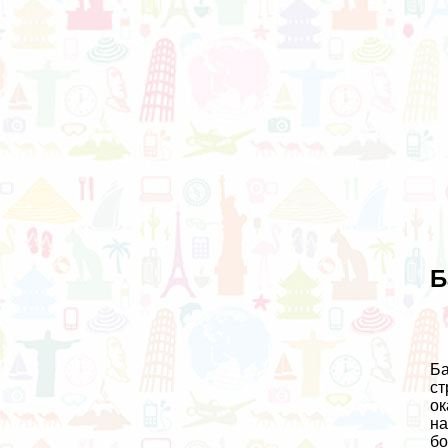
Б
Ба
ст
ок
на
бо