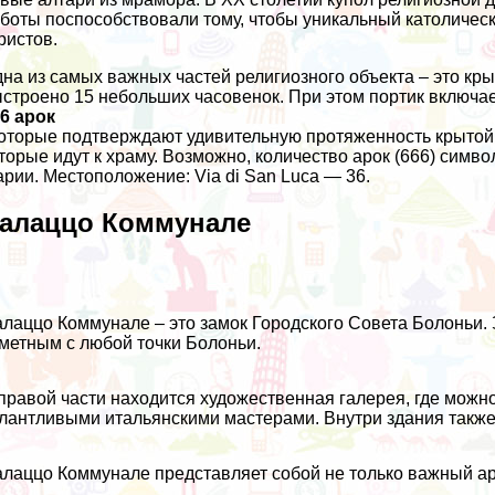
боты поспособствовали тому, чтобы уникальный католическ
ристов.
на из самых важных частей религиозного объекта – это кр
строено 15 небольших часовенок. При этом портик включае
6 арок
которые подтверждают удивительную протяженность крытой
торые идут к храму. Возможно, количество арок (666) симв
рии. Местоположение: Via di San Luca — 36.
алаццо Коммунале
лаццо Коммунале – это замок Городского Совета Болоньи. 
метным с любой точки Болоньи.
правой части находится художественная галерея, где можн
лантливыми итальянскими мастерами. Внутри здания также
лаццо Коммунале представляет собой не только важный арх